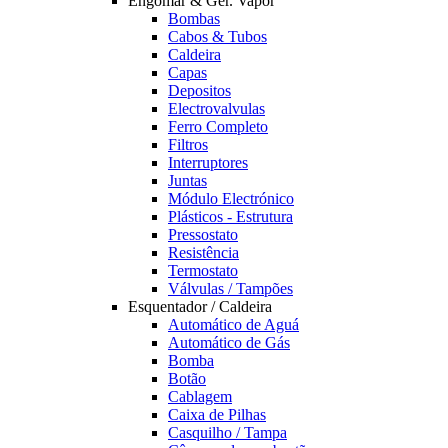
Engomar & Ger. Vapor
Bombas
Cabos & Tubos
Caldeira
Capas
Depositos
Electrovalvulas
Ferro Completo
Filtros
Interruptores
Juntas
Módulo Electrónico
Plásticos - Estrutura
Pressostato
Resistência
Termostato
Válvulas / Tampões
Esquentador / Caldeira
Automático de Aguá
Automático de Gás
Bomba
Botão
Cablagem
Caixa de Pilhas
Casquilho / Tampa