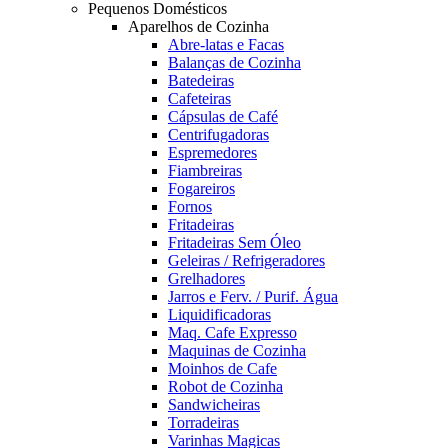
Pequenos Domésticos
Aparelhos de Cozinha
Abre-latas e Facas
Balanças de Cozinha
Batedeiras
Cafeteiras
Cápsulas de Café
Centrifugadoras
Espremedores
Fiambreiras
Fogareiros
Fornos
Fritadeiras
Fritadeiras Sem Óleo
Geleiras / Refrigeradores
Grelhadores
Jarros e Ferv. / Purif. Água
Liquidificadoras
Maq. Cafe Expresso
Maquinas de Cozinha
Moinhos de Cafe
Robot de Cozinha
Sandwicheiras
Torradeiras
Varinhas Magicas