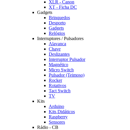
XLR - Canon
XT - Ficha DC
Gadgets
Brinquedos
Desporto
Gadgets
Relógios
Interruptores / Pulsadores
Alavanca
Chave
Deslizantes
Interruptor Pulsador
Magnético
Micro Switch
Pulsador (Teimoso)
Rocker
Rotativos
Tact Switch
TV
Kits
Arduino
Kits Didáticos
Raspberry
Sensores
Rádio - CB