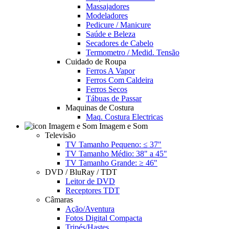
Massajadores
Modeladores
Pedicure / Manicure
Saúde e Beleza
Secadores de Cabelo
Termometro / Medid. Tensão
Cuidado de Roupa
Ferros A Vapor
Ferros Com Caldeira
Ferros Secos
Tábuas de Passar
Maquinas de Costura
Maq. Costura Electricas
Imagem e Som
Televisão
TV Tamanho Pequeno: ≤ 37"
TV Tamanho Médio: 38" a 45"
TV Tamanho Grande: ≥ 46"
DVD / BluRay / TDT
Leitor de DVD
Receptores TDT
Câmaras
Ação/Aventura
Fotos Digital Compacta
Tripés/Hastes