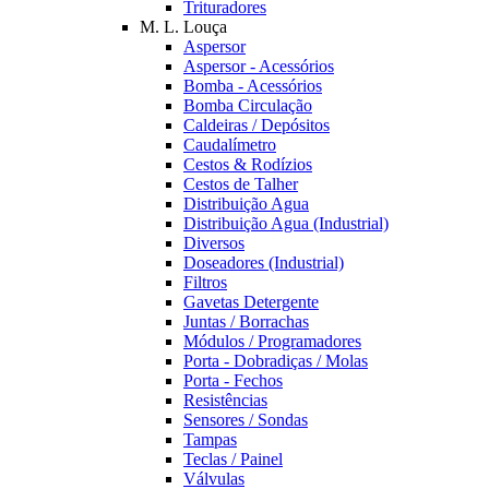
Trituradores
M. L. Louça
Aspersor
Aspersor - Acessórios
Bomba - Acessórios
Bomba Circulação
Caldeiras / Depósitos
Caudalímetro
Cestos & Rodízios
Cestos de Talher
Distribuição Agua
Distribuição Agua (Industrial)
Diversos
Doseadores (Industrial)
Filtros
Gavetas Detergente
Juntas / Borrachas
Módulos / Programadores
Porta - Dobradiças / Molas
Porta - Fechos
Resistências
Sensores / Sondas
Tampas
Teclas / Painel
Válvulas