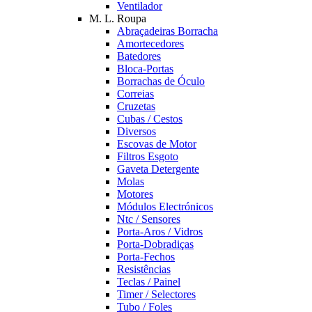
Ventilador
M. L. Roupa
Abraçadeiras Borracha
Amortecedores
Batedores
Bloca-Portas
Borrachas de Óculo
Correias
Cruzetas
Cubas / Cestos
Diversos
Escovas de Motor
Filtros Esgoto
Gaveta Detergente
Molas
Motores
Módulos Electrónicos
Ntc / Sensores
Porta-Aros / Vidros
Porta-Dobradiças
Porta-Fechos
Resistências
Teclas / Painel
Timer / Selectores
Tubo / Foles