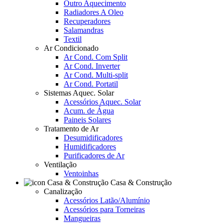
Outro Aquecimento
Radiadores A Oleo
Recuperadores
Salamandras
Textil
Ar Condicionado
Ar Cond. Com Split
Ar Cond. Inverter
Ar Cond. Multi-split
Ar Cond. Portatil
Sistemas Aquec. Solar
Acessórios Aquec. Solar
Acum. de Água
Paineis Solares
Tratamento de Ar
Desumidificadores
Humidificadores
Purificadores de Ar
Ventilação
Ventoinhas
Casa & Construção
Canalização
Acessórios Latão/Alumínio
Acessórios para Torneiras
Mangueiras