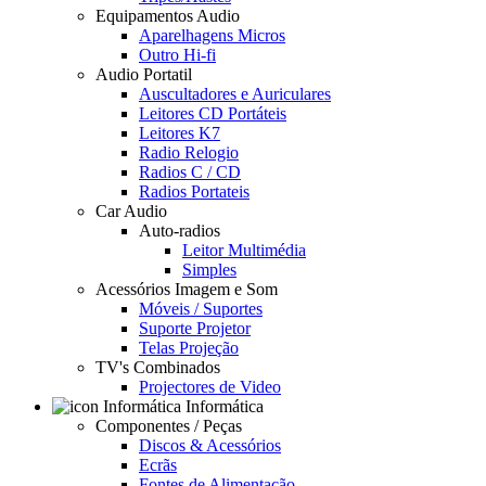
Equipamentos Audio
Aparelhagens Micros
Outro Hi-fi
Audio Portatil
Auscultadores e Auriculares
Leitores CD Portáteis
Leitores K7
Radio Relogio
Radios C / CD
Radios Portateis
Car Audio
Auto-radios
Leitor Multimédia
Simples
Acessórios Imagem e Som
Móveis / Suportes
Suporte Projetor
Telas Projeção
TV's Combinados
Projectores de Video
Informática
Componentes / Peças
Discos & Acessórios
Ecrãs
Fontes de Alimentação