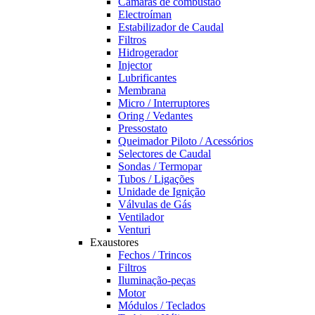
Câmaras de combustão
Electroíman
Estabilizador de Caudal
Filtros
Hidrogerador
Injector
Lubrificantes
Membrana
Micro / Interruptores
Oring / Vedantes
Pressostato
Queimador Piloto / Acessórios
Selectores de Caudal
Sondas / Termopar
Tubos / Ligações
Unidade de Ignição
Válvulas de Gás
Ventilador
Venturi
Exaustores
Fechos / Trincos
Filtros
Iluminação-peças
Motor
Módulos / Teclados