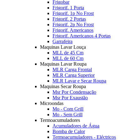
Frigobar
Frigorif. 1 Porta
Frigorif. 1p No Frost
Frigorif. 2 Portas
Frigorif. 2p No Frost
Frigorif. Americanos
Frigorif. Americanos 4 Portas
Garrafeira
Maquinas Lavar Louça
MLL de 45 Cm
MLL de 60 Cm
Maquinas Lavar Roupa
MLR Carga Frontal
MLR Carga Superior
MLR Lavar e Secar Roupa
Maquinas Secar Roupa
Msr Por Condensação
Msr Por Exaustão
Microondas
Mo - Com Grill
Mo - Sem Grill
Termoacumuladores
Acumuladores de Água
Bomba de Calor
Termoacumuladores - Eléctricos