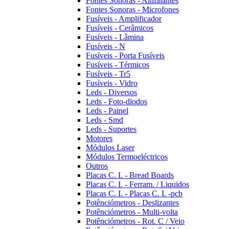
Fontes Sonoras - Altifalantes
Fontes Sonoras - Microfones
Fusíveis - Amplificador
Fusíveis - Cerâmicos
Fusíveis - Lâmina
Fusíveis - N
Fusíveis - Porta Fusíveis
Fusíveis - Térmicos
Fusíveis - Tr5
Fusíveis - Vidro
Leds - Diversos
Leds - Foto-diodos
Leds - Painel
Leds - Smd
Leds - Suportes
Motores
Módulos Laser
Módulos Termoeléctricos
Outros
Placas C. I. - Bread Boards
Placas C. I. - Ferram. / Liquidos
Placas C. I. - Placas C. I. -pcb
Potênciómetros - Deslizantes
Potênciómetros - Multi-volta
Potênciómetros - Rot. C / Veio