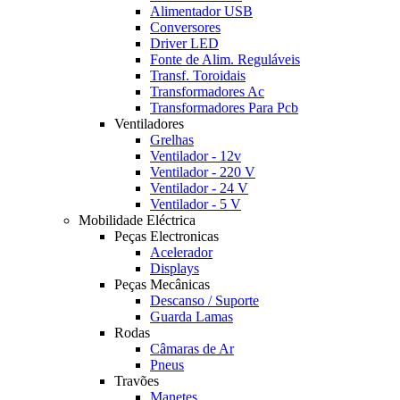
Alimentador USB
Conversores
Driver LED
Fonte de Alim. Reguláveis
Transf. Toroidais
Transformadores Ac
Transformadores Para Pcb
Ventiladores
Grelhas
Ventilador - 12v
Ventilador - 220 V
Ventilador - 24 V
Ventilador - 5 V
Mobilidade Eléctrica
Peças Electronicas
Acelerador
Displays
Peças Mecânicas
Descanso / Suporte
Guarda Lamas
Rodas
Câmaras de Ar
Pneus
Travões
Manetes