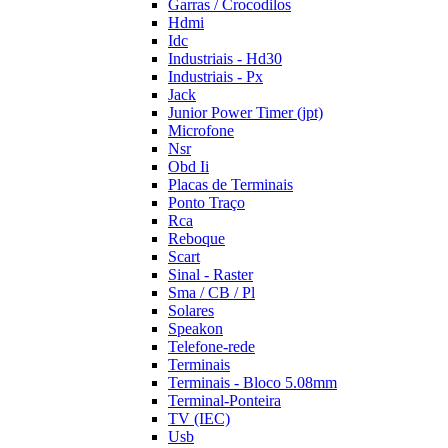
Garras / Crocodilos
Hdmi
Idc
Industriais - Hd30
Industriais - Px
Jack
Junior Power Timer (jpt)
Microfone
Nsr
Obd Ii
Placas de Terminais
Ponto Traço
Rca
Reboque
Scart
Sinal - Raster
Sma / CB / Pl
Solares
Speakon
Telefone-rede
Terminais
Terminais - Bloco 5.08mm
Terminal-Ponteira
TV (IEC)
Usb