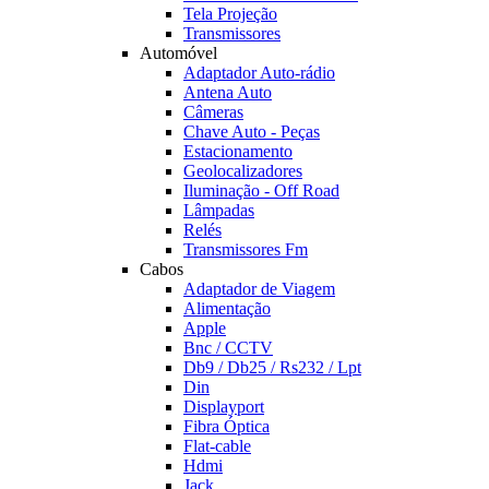
Tela Projeção
Transmissores
Automóvel
Adaptador Auto-rádio
Antena Auto
Câmeras
Chave Auto - Peças
Estacionamento
Geolocalizadores
Iluminação - Off Road
Lâmpadas
Relés
Transmissores Fm
Cabos
Adaptador de Viagem
Alimentação
Apple
Bnc / CCTV
Db9 / Db25 / Rs232 / Lpt
Din
Displayport
Fibra Óptica
Flat-cable
Hdmi
Jack