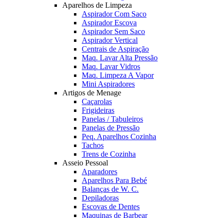
Aparelhos de Limpeza
Aspirador Com Saco
Aspirador Escova
Aspirador Sem Saco
Aspirador Vertical
Centrais de Aspiração
Maq. Lavar Alta Pressão
Maq. Lavar Vidros
Maq. Limpeza A Vapor
Mini Aspiradores
Artigos de Menage
Caçarolas
Frigideiras
Panelas / Tabuleiros
Panelas de Pressão
Peq. Aparelhos Cozinha
Tachos
Trens de Cozinha
Asseio Pessoal
Aparadores
Aparelhos Para Bebé
Balanças de W. C.
Depiladoras
Escovas de Dentes
Maquinas de Barbear