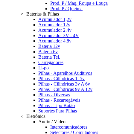
Prod. P / Maq. Roupa e Louça
Prod. P / Queima
Baterias & Pilhas
Acumulador 1,2v
Acumulador 12v
Acumulador 2,4v
Acumulador 3V - 4V
Acumulador 4,8v
Bateria 12v
Bateria 6v
Bateria Tel.
Carregadores
Li-po
Pilhas - Aparelhos Auditivos
Pilhas - Cilíndricas 1. 5v
Pilhas - Cilíndricas 3v A 6v
Pilhas - Cilíndricas 9v A 12v
Pilhas - Diversas
Pilhas - Recarregáveis
Pilhas - Tipo Botão
Suportes Para Pilhas
Eletrónica
Audio / Vídeo
Intercomunicadores
Selectores / Comutadores