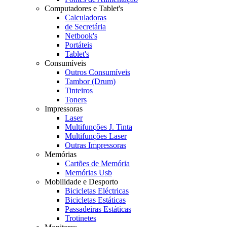
Computadores e Tablet's
Calculadoras
de Secretária
Netbook's
Portáteis
Tablet's
Consumíveis
Outros Consumíveis
Tambor (Drum)
Tinteiros
Toners
Impressoras
Laser
Multifunções J. Tinta
Multifunções Laser
Outras Impressoras
Memórias
Cartões de Memória
Memórias Usb
Mobilidade e Desporto
Bicicletas Eléctricas
Bicicletas Estáticas
Passadeiras Estáticas
Trotinetes