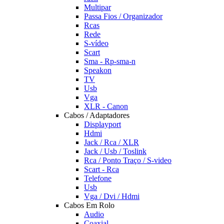
Multipar
Passa Fios / Organizador
Rcas
Rede
S-vídeo
Scart
Sma - Rp-sma-n
Speakon
TV
Usb
Vga
XLR - Canon
Cabos / Adaptadores
Displayport
Hdmi
Jack / Rca / XLR
Jack / Usb / Toslink
Rca / Ponto Traço / S-video
Scart - Rca
Telefone
Usb
Vga / Dvi / Hdmi
Cabos Em Rolo
Audio
Coaxial