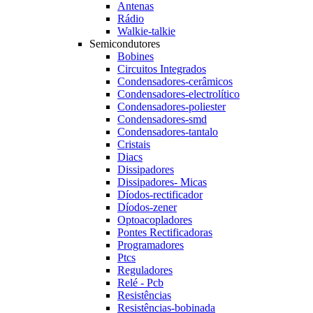
Antenas
Rádio
Walkie-talkie
Semicondutores
Bobines
Circuitos Integrados
Condensadores-cerâmicos
Condensadores-electrolítico
Condensadores-poliester
Condensadores-smd
Condensadores-tantalo
Cristais
Diacs
Dissipadores
Dissipadores- Micas
Díodos-rectificador
Díodos-zener
Optoacopladores
Pontes Rectificadoras
Programadores
Ptcs
Reguladores
Relé - Pcb
Resistências
Resistências-bobinada