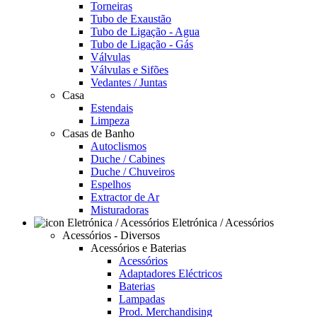
Torneiras
Tubo de Exaustão
Tubo de Ligação - Agua
Tubo de Ligação - Gás
Válvulas
Válvulas e Sifões
Vedantes / Juntas
Casa
Estendais
Limpeza
Casas de Banho
Autoclismos
Duche / Cabines
Duche / Chuveiros
Espelhos
Extractor de Ar
Misturadoras
Eletrónica / Acessórios
Acessórios - Diversos
Acessórios e Baterias
Acessórios
Adaptadores Eléctricos
Baterias
Lampadas
Prod. Merchandising