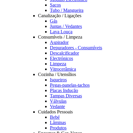
Sacos
Tubo / Mangueira
Canalização / Ligações
Gás
Juntas / Vedantes
Lava Louça
Consumíveis / Limpeza
Aspirador
Depuradores - Consumíveis
Descalcificador
Electrónicos
Limpeza
Vitrocerâmica
Cozinha / Utensílios
Isqueiros
Pegas-panelas-tachos
Placas Indução
Tampas Diversas
Válvulas
Vedante
Cuidados Pessoais
Bebé
Lâminas
Produtos