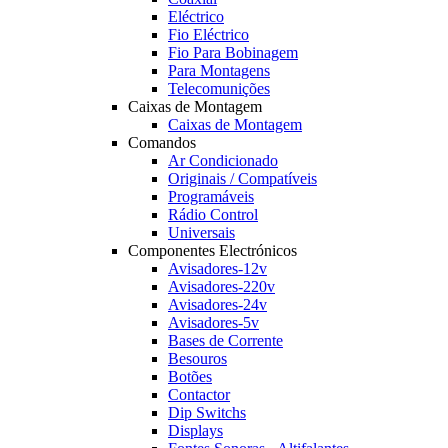
Eléctrico
Fio Eléctrico
Fio Para Bobinagem
Para Montagens
Telecomunições
Caixas de Montagem
Caixas de Montagem
Comandos
Ar Condicionado
Originais / Compatíveis
Programáveis
Rádio Control
Universais
Componentes Electrónicos
Avisadores-12v
Avisadores-220v
Avisadores-24v
Avisadores-5v
Bases de Corrente
Besouros
Botões
Contactor
Dip Switchs
Displays