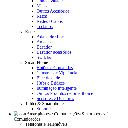
Conectividade
Malas
Outros Acessórios
Ratos
Redes / Cabos
Teclados
Redes
Adaptador Poe
Antenas
Bastidor
Bastidor-acessórios
Switchs
Smart Home
Botões e Comandos
Camaras de Vigilância
Electricidade
Hubs e Bridges
Iluminação Inteligente
Outros Produtos de Smarthome
Sensores e Detetores
Tablet & Smartphone
Suportes
Smartphones /
Comunicações
Telefones e Telemóveis