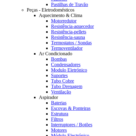
Pastilhas de Travão
Peças - Eletrodomésticos
Aquecimento & Clima
Motorredutor
Resistência-aquecedor
Resistência-pellets
Resistência-sauna
Termostatos / Sondas
Termoventilador
Ar Condicionado
Bombas
Condensadores
Modulo Eletrónico
Suportes
Tubo Cobre
Tubo Drenagem
Ventilação
Aspirador
Baterias
Escovas & Ponteiras
Estrutura
Filtros
Interruptores / Botões
Motores
Módulo Electrónico