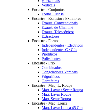
Horizontais
Verticais
Encastre - Conjuntos
Forno + Mesa
Encastre - Exaustor / Extratores
Exaust. Convencionais
Exaust. de Chaminé
Exaust. Telescópicos
Extractores
Encastre - Fornos
Independentes - Eléctricos
Independentes C / Gás
Piroliticos
Polivalentes
Encastre - Frio
Combinados
Congeladores Verticais
Frigorificos
Garrafeiras
Encastre - Maq. L. Roupa
Maq. Lavar / Secar Roupa
Maq. Lavar Roupa
Maq. Secar Roupa
Encastre - Maq. Louça
Maq. Lavar Louça 45 Cm