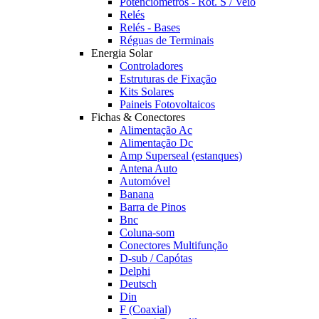
Potênciómetros - Rot. S / Veio
Relés
Relés - Bases
Réguas de Terminais
Energia Solar
Controladores
Estruturas de Fixação
Kits Solares
Paineis Fotovoltaicos
Fichas & Conectores
Alimentação Ac
Alimentação Dc
Amp Superseal (estanques)
Antena Auto
Automóvel
Banana
Barra de Pinos
Bnc
Coluna-som
Conectores Multifunção
D-sub / Capótas
Delphi
Deutsch
Din
F (Coaxial)