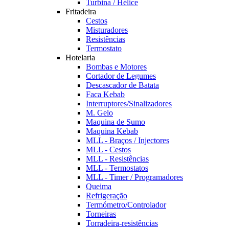
Turbina / Hélice
Fritadeira
Cestos
Misturadores
Resistências
Termostato
Hotelaria
Bombas e Motores
Cortador de Legumes
Descascador de Batata
Faca Kebab
Interruptores/Sinalizadores
M. Gelo
Maquina de Sumo
Maquina Kebab
MLL - Braços / Injectores
MLL - Cestos
MLL - Resistências
MLL - Termostatos
MLL - Timer / Programadores
Queima
Refrigeração
Termómetro/Controlador
Torneiras
Torradeira-resistências