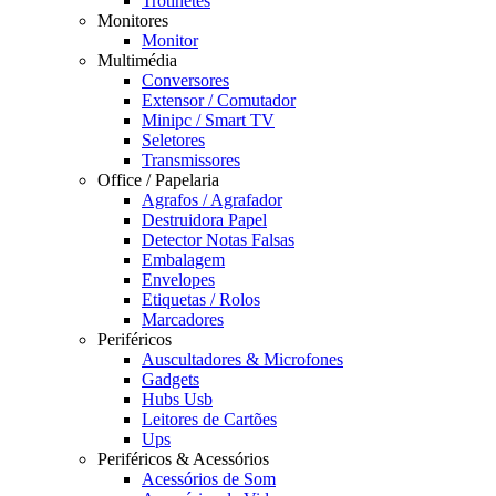
Trotinetes
Monitores
Monitor
Multimédia
Conversores
Extensor / Comutador
Minipc / Smart TV
Seletores
Transmissores
Office / Papelaria
Agrafos / Agrafador
Destruidora Papel
Detector Notas Falsas
Embalagem
Envelopes
Etiquetas / Rolos
Marcadores
Periféricos
Auscultadores & Microfones
Gadgets
Hubs Usb
Leitores de Cartões
Ups
Periféricos & Acessórios
Acessórios de Som