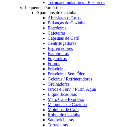
Termoacumuladores - Eléctricos
Pequenos Domésticos
Aparelhos de Cozinha
Abre-latas e Facas
Balanças de Cozinha
Batedeiras
Cafeteiras
Cápsulas de Café
Centrifugadoras
Espremedores
Fiambreiras
Fogareiros
Fornos
Fritadeiras
Fritadeiras Sem Óleo
Geleiras / Refrigeradores
Grelhadores
Jarros e Ferv. / Purif. Água
Liquidificadoras
Maq. Cafe Expresso
Maquinas de Cozinha
Moinhos de Cafe
Robot de Cozinha
Sandwicheiras
Torradeiras