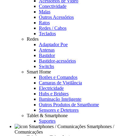
Acessórios de Video
Conectividade
Malas
Outros Acessórios
Ratos
Redes / Cabos
Teclados
Redes
Adaptador Poe
Antenas
Bastidor
Bastidor-acessórios
Switchs
Smart Home
Botões e Comandos
Camaras de Vigilância
Electricidade
Hubs e Bridges
Iluminação Inteligente
Outros Produtos de Smarthome
Sensores e Detetores
Tablet & Smartphone
Suportes
Smartphones /
Comunicações