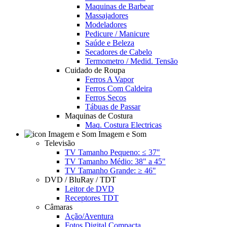
Maquinas de Barbear
Massajadores
Modeladores
Pedicure / Manicure
Saúde e Beleza
Secadores de Cabelo
Termometro / Medid. Tensão
Cuidado de Roupa
Ferros A Vapor
Ferros Com Caldeira
Ferros Secos
Tábuas de Passar
Maquinas de Costura
Maq. Costura Electricas
Imagem e Som
Televisão
TV Tamanho Pequeno: ≤ 37"
TV Tamanho Médio: 38" a 45"
TV Tamanho Grande: ≥ 46"
DVD / BluRay / TDT
Leitor de DVD
Receptores TDT
Câmaras
Ação/Aventura
Fotos Digital Compacta