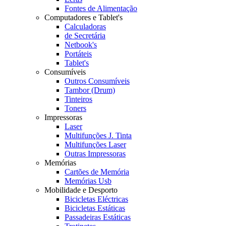
Fontes de Alimentação
Computadores e Tablet's
Calculadoras
de Secretária
Netbook's
Portáteis
Tablet's
Consumíveis
Outros Consumíveis
Tambor (Drum)
Tinteiros
Toners
Impressoras
Laser
Multifunções J. Tinta
Multifunções Laser
Outras Impressoras
Memórias
Cartões de Memória
Memórias Usb
Mobilidade e Desporto
Bicicletas Eléctricas
Bicicletas Estáticas
Passadeiras Estáticas