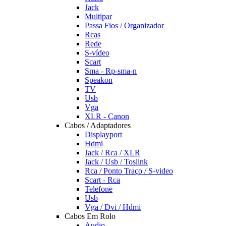
Jack
Multipar
Passa Fios / Organizador
Rcas
Rede
S-vídeo
Scart
Sma - Rp-sma-n
Speakon
TV
Usb
Vga
XLR - Canon
Cabos / Adaptadores
Displayport
Hdmi
Jack / Rca / XLR
Jack / Usb / Toslink
Rca / Ponto Traço / S-video
Scart - Rca
Telefone
Usb
Vga / Dvi / Hdmi
Cabos Em Rolo
Audio