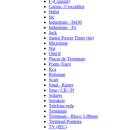
F (Coaxial)
Garras / Crocodilos
Hdmi
Idc
Industriais - Hd30
Industriais - Px
Jack
Junior Power Timer (jpt)
Microfone
Nsr
Obd Ii
Placas de Terminais
Ponto Traço
Rca
Reboque
Scart
Sinal - Raster
Sma / CB / Pl
Solares
Speakon
Telefone-rede
Terminais
Terminais - Bloco 5.08mm
Terminal-Ponteira
TV (IEC)