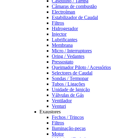
Casquilho / Tampa
Câmaras de combustão
Electroíman
Estabilizador de Caudal
Filtros
Hidrogerador
Injector
Lubrificantes
Membrana
Micro / Interruptores
Oring / Vedantes
Pressostato
Queimador Piloto / Acessórios
Selectores de Caudal
Sondas / Termopar
Tubos / Ligações
Unidade de Ignição
Válvulas de Gás
Ventilador
Venturi
Exaustores
Fechos / Trincos
Filtros
Iluminação-peças
Motor