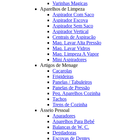
Varinhas Magicas
Aparelhos de Limpeza
Aspirador Com Saco
Aspirador Escova
Aspirador Sem Saco
Aspirador Vertical
Centrais de Aspiração
Maq. Lavar Alta Pressão
Maq. Lavar Vidros
Maq. Limpeza A Vapor
Mini Aspiradores
Artigos de Menage
Caçarolas
Frigideiras
Panelas / Tabuleiros
Panelas de Pressão
Peq. Aparelhos Cozinha
Tachos
Trens de Cozinha
Asseio Pessoal
Aparadores
Aparelhos Para Bebé
Balanças de W. C.
Depiladoras
Escovas de Dentes