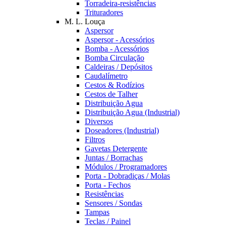
Torradeira-resistências
Trituradores
M. L. Louça
Aspersor
Aspersor - Acessórios
Bomba - Acessórios
Bomba Circulação
Caldeiras / Depósitos
Caudalímetro
Cestos & Rodízios
Cestos de Talher
Distribuição Agua
Distribuição Agua (Industrial)
Diversos
Doseadores (Industrial)
Filtros
Gavetas Detergente
Juntas / Borrachas
Módulos / Programadores
Porta - Dobradiças / Molas
Porta - Fechos
Resistências
Sensores / Sondas
Tampas
Teclas / Painel