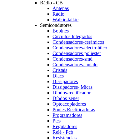
Rádio - CB
Antenas
Rádio
Walkie-talkie
Semicondutores
Bobines
Circuitos Integrados
Condensadores-cerâmicos
Condensadores-electrolítico
Condensadores-poliester
Condensadores-smd
Condensadores-tantalo
Cristais
Diacs
Dissipadores
Dissipadores- Micas
Díodos-rectificador
Díodos-zener
Optoacopladores
Pontes Rectificadoras
Programadores
Ptcs
Reguladores
Relé - Pcb
Resistências