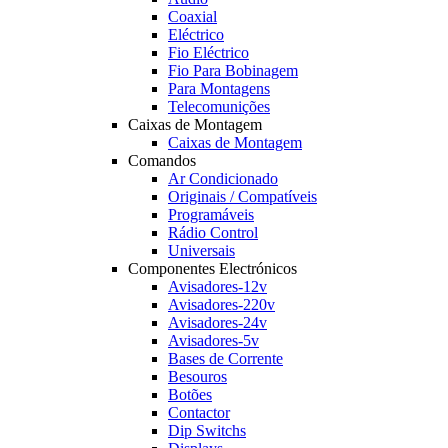
Coaxial
Eléctrico
Fio Eléctrico
Fio Para Bobinagem
Para Montagens
Telecomunições
Caixas de Montagem
Caixas de Montagem
Comandos
Ar Condicionado
Originais / Compatíveis
Programáveis
Rádio Control
Universais
Componentes Electrónicos
Avisadores-12v
Avisadores-220v
Avisadores-24v
Avisadores-5v
Bases de Corrente
Besouros
Botões
Contactor
Dip Switchs