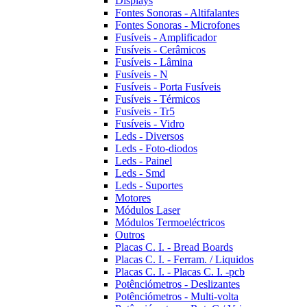
Displays
Fontes Sonoras - Altifalantes
Fontes Sonoras - Microfones
Fusíveis - Amplificador
Fusíveis - Cerâmicos
Fusíveis - Lâmina
Fusíveis - N
Fusíveis - Porta Fusíveis
Fusíveis - Térmicos
Fusíveis - Tr5
Fusíveis - Vidro
Leds - Diversos
Leds - Foto-diodos
Leds - Painel
Leds - Smd
Leds - Suportes
Motores
Módulos Laser
Módulos Termoeléctricos
Outros
Placas C. I. - Bread Boards
Placas C. I. - Ferram. / Liquidos
Placas C. I. - Placas C. I. -pcb
Potênciómetros - Deslizantes
Potênciómetros - Multi-volta