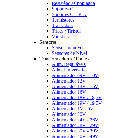
Resistências-bobinada
Suportes Ci
Suportes Ci - Plcc
Termistores
Transistors
Triacs / Tiristor
Varistors
Sensores
Sensor Indutivo
Sensores de Nível
Transformadores / Fontes
Alim. Reguláveis
Alim. Universais
Alimentador 09V - 10V
Alimentador 12V
Alimentador 13V - 15V
Alimentador 16V
Alimentador 18V / 18,5V
Alimentador 19V / 19,5V
Alimentador 1V - 5V
Alimentador 20V
Alimentador 24V - 26V
Alimentador 28V - 29V
Alimentador 30V - 39V
Alimentador 40V - 49V