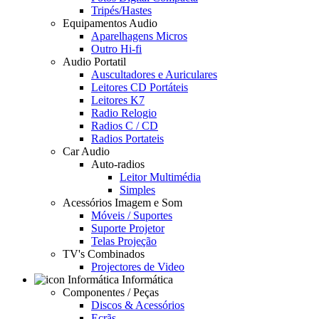
Tripés/Hastes
Equipamentos Audio
Aparelhagens Micros
Outro Hi-fi
Audio Portatil
Auscultadores e Auriculares
Leitores CD Portáteis
Leitores K7
Radio Relogio
Radios C / CD
Radios Portateis
Car Audio
Auto-radios
Leitor Multimédia
Simples
Acessórios Imagem e Som
Móveis / Suportes
Suporte Projetor
Telas Projeção
TV's Combinados
Projectores de Video
Informática
Componentes / Peças
Discos & Acessórios
Ecrãs