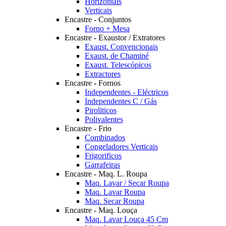
Horizontais
Verticais
Encastre - Conjuntos
Forno + Mesa
Encastre - Exaustor / Extratores
Exaust. Convencionais
Exaust. de Chaminé
Exaust. Telescópicos
Extractores
Encastre - Fornos
Independentes - Eléctricos
Independentes C / Gás
Piroliticos
Polivalentes
Encastre - Frio
Combinados
Congeladores Verticais
Frigorificos
Garrafeiras
Encastre - Maq. L. Roupa
Maq. Lavar / Secar Roupa
Maq. Lavar Roupa
Maq. Secar Roupa
Encastre - Maq. Louça
Maq. Lavar Louça 45 Cm