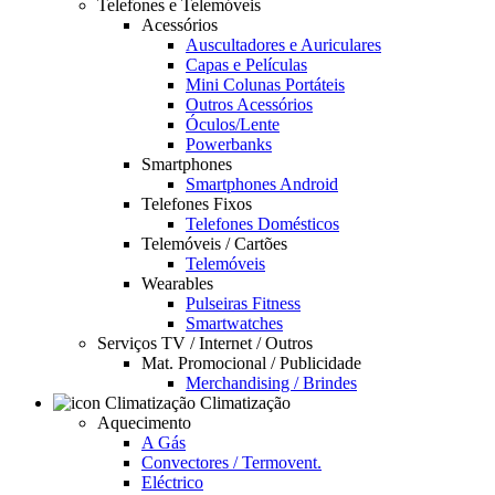
Telefones e Telemóveis
Acessórios
Auscultadores e Auriculares
Capas e Películas
Mini Colunas Portáteis
Outros Acessórios
Óculos/Lente
Powerbanks
Smartphones
Smartphones Android
Telefones Fixos
Telefones Domésticos
Telemóveis / Cartões
Telemóveis
Wearables
Pulseiras Fitness
Smartwatches
Serviços TV / Internet / Outros
Mat. Promocional / Publicidade
Merchandising / Brindes
Climatização
Aquecimento
A Gás
Convectores / Termovent.
Eléctrico