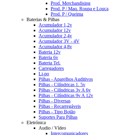
Prod. Merchandising
Prod. P / Maq. Roupa e Louça
Prod. P / Queima
Baterias & Pilhas
Acumulador 1,2v
Acumulador 12v
Acumulador 2,4v
Acumulador 3V - 4V
Acumulador 4,8v
Bateria 12v
Bateria 6v
Bateria Tel.
Carregadores
Li-po
Pilhas - Aparelhos Auditivos
Pilhas - Cilíndricas 1. 5v
Pilhas - Cilíndricas 3v A 6v
Pilhas - Cilíndricas 9v A 12v
Pilhas - Diversas
Pilhas - Recarregáveis
Pilhas - Tipo Botão
Suportes Para Pilhas
Eletrónica
Audio / Vídeo
Intercomunicadores