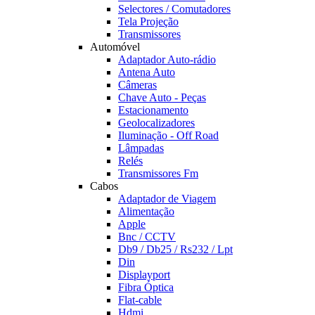
Selectores / Comutadores
Tela Projeção
Transmissores
Automóvel
Adaptador Auto-rádio
Antena Auto
Câmeras
Chave Auto - Peças
Estacionamento
Geolocalizadores
Iluminação - Off Road
Lâmpadas
Relés
Transmissores Fm
Cabos
Adaptador de Viagem
Alimentação
Apple
Bnc / CCTV
Db9 / Db25 / Rs232 / Lpt
Din
Displayport
Fibra Óptica
Flat-cable
Hdmi