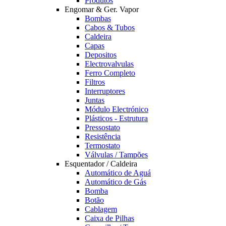
Produtos
Engomar & Ger. Vapor
Bombas
Cabos & Tubos
Caldeira
Capas
Depositos
Electrovalvulas
Ferro Completo
Filtros
Interruptores
Juntas
Módulo Electrónico
Plásticos - Estrutura
Pressostato
Resistência
Termostato
Válvulas / Tampões
Esquentador / Caldeira
Automático de Aguá
Automático de Gás
Bomba
Botão
Cablagem
Caixa de Pilhas