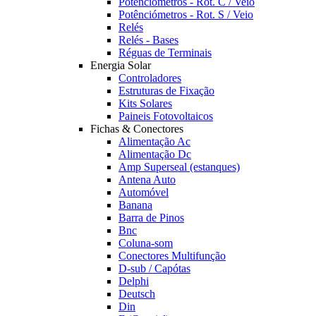
Potênciómetros - Rot. C / Veio
Potênciómetros - Rot. S / Veio
Relés
Relés - Bases
Réguas de Terminais
Energia Solar
Controladores
Estruturas de Fixação
Kits Solares
Paineis Fotovoltaicos
Fichas & Conectores
Alimentação Ac
Alimentação Dc
Amp Superseal (estanques)
Antena Auto
Automóvel
Banana
Barra de Pinos
Bnc
Coluna-som
Conectores Multifunção
D-sub / Capótas
Delphi
Deutsch
Din