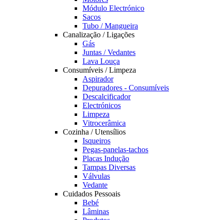
Módulo Electrónico
Sacos
Tubo / Mangueira
Canalização / Ligações
Gás
Juntas / Vedantes
Lava Louça
Consumíveis / Limpeza
Aspirador
Depuradores - Consumíveis
Descalcificador
Electrónicos
Limpeza
Vitrocerâmica
Cozinha / Utensílios
Isqueiros
Pegas-panelas-tachos
Placas Indução
Tampas Diversas
Válvulas
Vedante
Cuidados Pessoais
Bebé
Lâminas