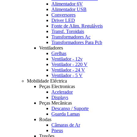
Alimentador 6V
Alimentador USB
Conversores
Driver LED
Fonte de Alim. Reguláveis
Transf. Toroidais
Transformadores Ac
Transformadores Para Pcb
Ventiladores
Grelhas
Ventilador - 12v
Ventilador - 220 V
Ventilador - 24 V
Ventilador - 5 V
Mobilidade Eléctrica
Peças Electronicas
Acelerador
Displays
Peças Mecânicas
Descanso / Suporte
Guarda Lamas
Rodas
Câmaras de Ar
Pneus
Travões