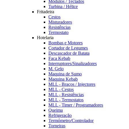
Módulos / Teclados
Turbina / Hélice
Fritadeira
Cestos
Misturadores
Resistências
Termostato
Hotelaria
Bombas e Motores
Cortador de Legumes
Descascador de Batata
Faca Kebab
Interruptores/Sinalizadores
M. Gelo
Maquina de Sumo
Maquina Kebab
MLL - Braços / Injectores
MLL - Cestos
MLL - Resistências
MLL - Termostatos
MLL - Timer / Programadores
Queima
Refrigeração
Termómetro/Controlador
Torneiras