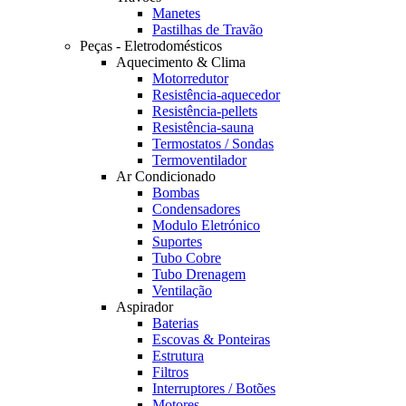
Manetes
Pastilhas de Travão
Peças - Eletrodomésticos
Aquecimento & Clima
Motorredutor
Resistência-aquecedor
Resistência-pellets
Resistência-sauna
Termostatos / Sondas
Termoventilador
Ar Condicionado
Bombas
Condensadores
Modulo Eletrónico
Suportes
Tubo Cobre
Tubo Drenagem
Ventilação
Aspirador
Baterias
Escovas & Ponteiras
Estrutura
Filtros
Interruptores / Botões
Motores