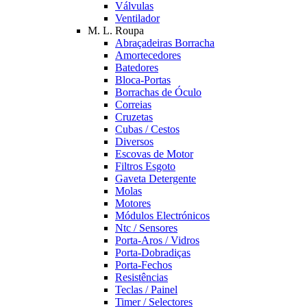
Válvulas
Ventilador
M. L. Roupa
Abraçadeiras Borracha
Amortecedores
Batedores
Bloca-Portas
Borrachas de Óculo
Correias
Cruzetas
Cubas / Cestos
Diversos
Escovas de Motor
Filtros Esgoto
Gaveta Detergente
Molas
Motores
Módulos Electrónicos
Ntc / Sensores
Porta-Aros / Vidros
Porta-Dobradiças
Porta-Fechos
Resistências
Teclas / Painel
Timer / Selectores