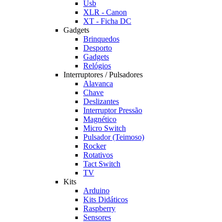
Usb
XLR - Canon
XT - Ficha DC
Gadgets
Brinquedos
Desporto
Gadgets
Relógios
Interruptores / Pulsadores
Alavanca
Chave
Deslizantes
Interruptor Pressão
Magnético
Micro Switch
Pulsador (Teimoso)
Rocker
Rotativos
Tact Switch
TV
Kits
Arduino
Kits Didáticos
Raspberry
Sensores