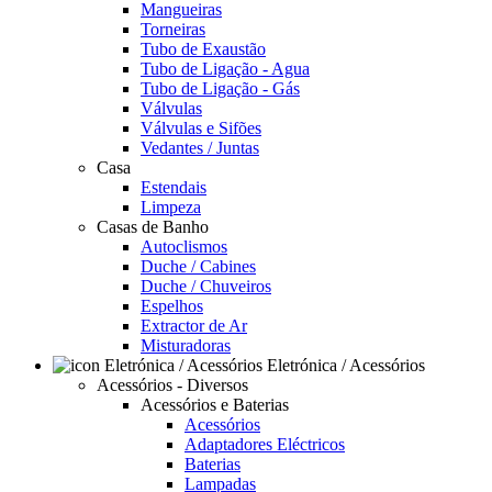
Mangueiras
Torneiras
Tubo de Exaustão
Tubo de Ligação - Agua
Tubo de Ligação - Gás
Válvulas
Válvulas e Sifões
Vedantes / Juntas
Casa
Estendais
Limpeza
Casas de Banho
Autoclismos
Duche / Cabines
Duche / Chuveiros
Espelhos
Extractor de Ar
Misturadoras
Eletrónica / Acessórios
Acessórios - Diversos
Acessórios e Baterias
Acessórios
Adaptadores Eléctricos
Baterias
Lampadas