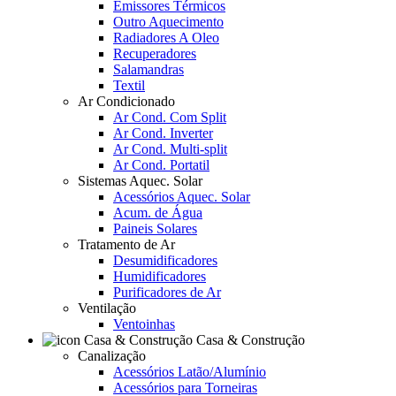
Emissores Térmicos
Outro Aquecimento
Radiadores A Oleo
Recuperadores
Salamandras
Textil
Ar Condicionado
Ar Cond. Com Split
Ar Cond. Inverter
Ar Cond. Multi-split
Ar Cond. Portatil
Sistemas Aquec. Solar
Acessórios Aquec. Solar
Acum. de Água
Paineis Solares
Tratamento de Ar
Desumidificadores
Humidificadores
Purificadores de Ar
Ventilação
Ventoinhas
Casa & Construção
Canalização
Acessórios Latão/Alumínio
Acessórios para Torneiras