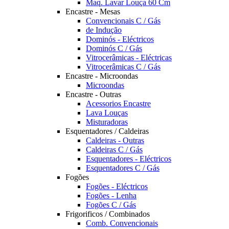
Maq. Lavar Louça 60 Cm
Encastre - Mesas
Convencionais C / Gás
de Indução
Dominós - Eléctricos
Dominós C / Gás
Vitrocerâmicas - Eléctricas
Vitrocerâmicas C / Gás
Encastre - Microondas
Microondas
Encastre - Outras
Acessorios Encastre
Lava Louças
Misturadoras
Esquentadores / Caldeiras
Caldeiras - Outras
Caldeiras C / Gás
Esquentadores - Eléctricos
Esquentadores C / Gás
Fogões
Fogões - Eléctricos
Fogões - Lenha
Fogões C / Gás
Frigorificos / Combinados
Comb. Convencionais