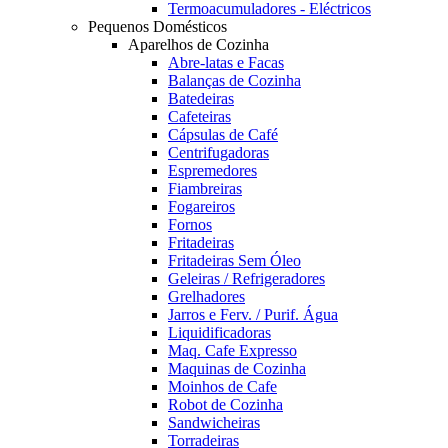
Termoacumuladores - Eléctricos
Pequenos Domésticos
Aparelhos de Cozinha
Abre-latas e Facas
Balanças de Cozinha
Batedeiras
Cafeteiras
Cápsulas de Café
Centrifugadoras
Espremedores
Fiambreiras
Fogareiros
Fornos
Fritadeiras
Fritadeiras Sem Óleo
Geleiras / Refrigeradores
Grelhadores
Jarros e Ferv. / Purif. Água
Liquidificadoras
Maq. Cafe Expresso
Maquinas de Cozinha
Moinhos de Cafe
Robot de Cozinha
Sandwicheiras
Torradeiras