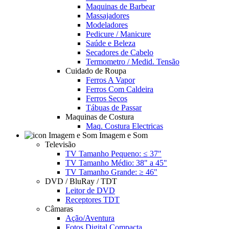
Maquinas de Barbear
Massajadores
Modeladores
Pedicure / Manicure
Saúde e Beleza
Secadores de Cabelo
Termometro / Medid. Tensão
Cuidado de Roupa
Ferros A Vapor
Ferros Com Caldeira
Ferros Secos
Tábuas de Passar
Maquinas de Costura
Maq. Costura Electricas
Imagem e Som
Televisão
TV Tamanho Pequeno: ≤ 37"
TV Tamanho Médio: 38" a 45"
TV Tamanho Grande: ≥ 46"
DVD / BluRay / TDT
Leitor de DVD
Receptores TDT
Câmaras
Ação/Aventura
Fotos Digital Compacta