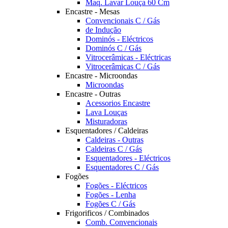
Maq. Lavar Louça 60 Cm
Encastre - Mesas
Convencionais C / Gás
de Indução
Dominós - Eléctricos
Dominós C / Gás
Vitrocerâmicas - Eléctricas
Vitrocerâmicas C / Gás
Encastre - Microondas
Microondas
Encastre - Outras
Acessorios Encastre
Lava Louças
Misturadoras
Esquentadores / Caldeiras
Caldeiras - Outras
Caldeiras C / Gás
Esquentadores - Eléctricos
Esquentadores C / Gás
Fogões
Fogões - Eléctricos
Fogões - Lenha
Fogões C / Gás
Frigorificos / Combinados
Comb. Convencionais