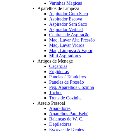
Varinhas Magicas
Aparelhos de Limpeza
Aspirador Com Saco
Aspirador Escova
Aspirador Sem Saco
Aspirador Vertical
Centrais de Aspiração
Maq. Lavar Alta Pressão
Maq. Lavar Vidros
Maq. Limpeza A Vapor
Mini Aspiradores
Artigos de Menage
Caçarolas
Frigideiras
Panelas / Tabuleiros
Panelas de Pressão
Peq. Aparelhos Cozinha
Tachos
Trens de Cozinha
Asseio Pessoal
Aparadores
Aparelhos Para Bebé
Balanças de W. C.
Depiladoras
Escovas de Dentes