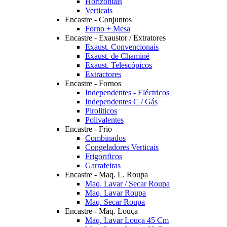
Horizontais
Verticais
Encastre - Conjuntos
Forno + Mesa
Encastre - Exaustor / Extratores
Exaust. Convencionais
Exaust. de Chaminé
Exaust. Telescópicos
Extractores
Encastre - Fornos
Independentes - Eléctricos
Independentes C / Gás
Piroliticos
Polivalentes
Encastre - Frio
Combinados
Congeladores Verticais
Frigorificos
Garrafeiras
Encastre - Maq. L. Roupa
Maq. Lavar / Secar Roupa
Maq. Lavar Roupa
Maq. Secar Roupa
Encastre - Maq. Louça
Maq. Lavar Louça 45 Cm