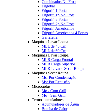
Combinados No Frost
Frigobar
Frigorif. 1 Porta
Frigorif. 1p No Frost
Frigorif. 2 Portas
Frigorif. 2p No Frost
Frigorif. Americanos
Frigorif. Americanos 4 Portas
Garrafeira
Maquinas Lavar Louça
MLL de 45 Cm
MLL de 60 Cm
Maquinas Lavar Roupa
MLR Carga Frontal
MLR Carga Superior
MLR Lavar e Secar Roupa
Maquinas Secar Roupa
Msr Por Condensação
Msr Por Exaustão
Microondas
Mo - Com Grill
Mo - Sem Grill
Termoacumuladores
Acumuladores de Água
Bomba de Calor