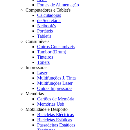
Fontes de Alimentação
Computadores e Tablet's
Calculadoras
de Secretária
Netbook's
Portáteis
Tablet's
Consumíveis
Outros Consumíveis
Tambor (Drum)
Tinteiros
Toners
Impressoras
Laser
Multifunções J. Tinta
Multifunções Laser
Outras Impressoras
Memórias
Cartões de Memória
Memórias Usb
Mobilidade e Desporto
Bicicletas Eléctricas
Bicicletas Estáticas
Passadeiras Estáticas