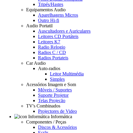
Tripés/Hastes
Equipamentos Audio
Aparelhagens Micros
Outro Hi-fi
Audio Portatil
Auscultadores e Auriculares
Leitores CD Portáteis
Leitores K7
Radio Relogio
Radios C / CD
Radios Portateis
Car Audio
Auto-radios
Leitor Multimédia
Simples
Acessórios Imagem e Som
Móveis / Suportes
Suporte Projetor
Telas Projeção
TV's Combinados
Projectores de Video
Informática
Componentes / Peças
Discos & Acessórios
Ecrãs