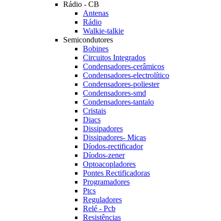
Rádio - CB
Antenas
Rádio
Walkie-talkie
Semicondutores
Bobines
Circuitos Integrados
Condensadores-cerâmicos
Condensadores-electrolítico
Condensadores-poliester
Condensadores-smd
Condensadores-tantalo
Cristais
Diacs
Dissipadores
Dissipadores- Micas
Díodos-rectificador
Díodos-zener
Optoacopladores
Pontes Rectificadoras
Programadores
Ptcs
Reguladores
Relé - Pcb
Resistências