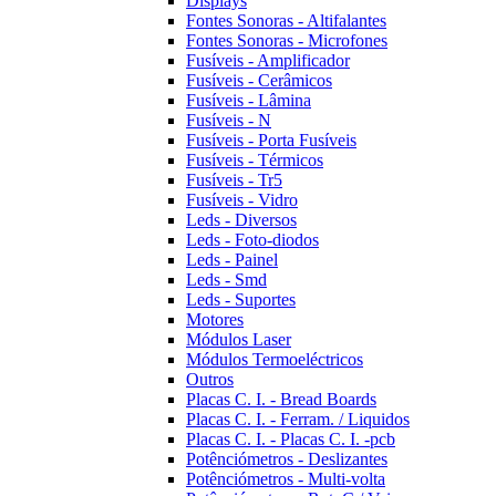
Displays
Fontes Sonoras - Altifalantes
Fontes Sonoras - Microfones
Fusíveis - Amplificador
Fusíveis - Cerâmicos
Fusíveis - Lâmina
Fusíveis - N
Fusíveis - Porta Fusíveis
Fusíveis - Térmicos
Fusíveis - Tr5
Fusíveis - Vidro
Leds - Diversos
Leds - Foto-diodos
Leds - Painel
Leds - Smd
Leds - Suportes
Motores
Módulos Laser
Módulos Termoeléctricos
Outros
Placas C. I. - Bread Boards
Placas C. I. - Ferram. / Liquidos
Placas C. I. - Placas C. I. -pcb
Potênciómetros - Deslizantes
Potênciómetros - Multi-volta