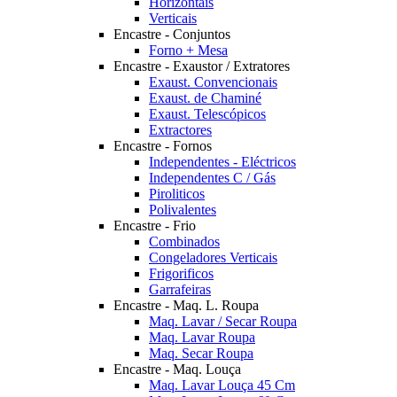
Horizontais
Verticais
Encastre - Conjuntos
Forno + Mesa
Encastre - Exaustor / Extratores
Exaust. Convencionais
Exaust. de Chaminé
Exaust. Telescópicos
Extractores
Encastre - Fornos
Independentes - Eléctricos
Independentes C / Gás
Piroliticos
Polivalentes
Encastre - Frio
Combinados
Congeladores Verticais
Frigorificos
Garrafeiras
Encastre - Maq. L. Roupa
Maq. Lavar / Secar Roupa
Maq. Lavar Roupa
Maq. Secar Roupa
Encastre - Maq. Louça
Maq. Lavar Louça 45 Cm