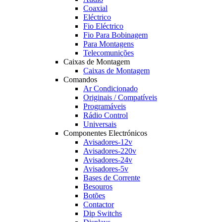
Coaxial
Eléctrico
Fio Eléctrico
Fio Para Bobinagem
Para Montagens
Telecomunições
Caixas de Montagem
Caixas de Montagem
Comandos
Ar Condicionado
Originais / Compatíveis
Programáveis
Rádio Control
Universais
Componentes Electrónicos
Avisadores-12v
Avisadores-220v
Avisadores-24v
Avisadores-5v
Bases de Corrente
Besouros
Botões
Contactor
Dip Switchs