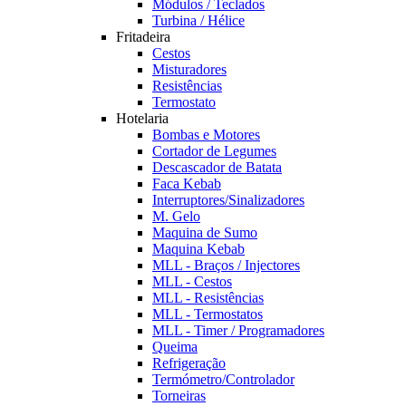
Módulos / Teclados
Turbina / Hélice
Fritadeira
Cestos
Misturadores
Resistências
Termostato
Hotelaria
Bombas e Motores
Cortador de Legumes
Descascador de Batata
Faca Kebab
Interruptores/Sinalizadores
M. Gelo
Maquina de Sumo
Maquina Kebab
MLL - Braços / Injectores
MLL - Cestos
MLL - Resistências
MLL - Termostatos
MLL - Timer / Programadores
Queima
Refrigeração
Termómetro/Controlador
Torneiras