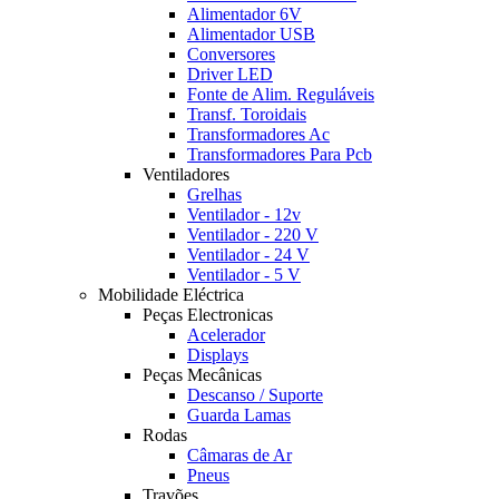
Alimentador 6V
Alimentador USB
Conversores
Driver LED
Fonte de Alim. Reguláveis
Transf. Toroidais
Transformadores Ac
Transformadores Para Pcb
Ventiladores
Grelhas
Ventilador - 12v
Ventilador - 220 V
Ventilador - 24 V
Ventilador - 5 V
Mobilidade Eléctrica
Peças Electronicas
Acelerador
Displays
Peças Mecânicas
Descanso / Suporte
Guarda Lamas
Rodas
Câmaras de Ar
Pneus
Travões