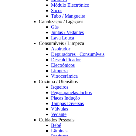
Módulo Electrónico
Sacos
Tubo / Mangueira
Canalização / Ligações
Gás
Juntas / Vedantes
Lava Louça
Consumíveis / Limpeza
Aspirador
Depuradores - Consumíveis
Descalcificador
Electrónicos
Limpeza
Vitrocerâmica
Cozinha / Utensílios
Isqueiros
Pegas-panelas-tachos
Placas Indução
Tampas Diversas
Válvulas
Vedante
Cuidados Pessoais
Bebé
Lâminas