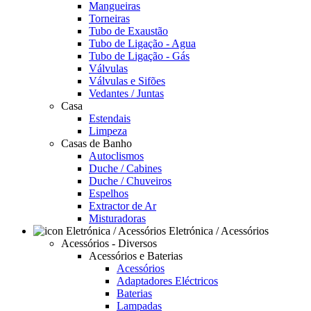
Mangueiras
Torneiras
Tubo de Exaustão
Tubo de Ligação - Agua
Tubo de Ligação - Gás
Válvulas
Válvulas e Sifões
Vedantes / Juntas
Casa
Estendais
Limpeza
Casas de Banho
Autoclismos
Duche / Cabines
Duche / Chuveiros
Espelhos
Extractor de Ar
Misturadoras
Eletrónica / Acessórios
Acessórios - Diversos
Acessórios e Baterias
Acessórios
Adaptadores Eléctricos
Baterias
Lampadas