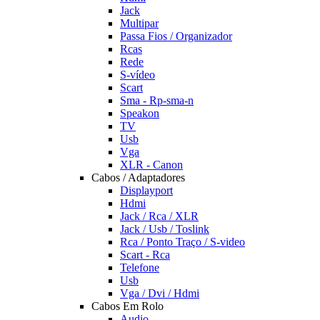
Jack
Multipar
Passa Fios / Organizador
Rcas
Rede
S-vídeo
Scart
Sma - Rp-sma-n
Speakon
TV
Usb
Vga
XLR - Canon
Cabos / Adaptadores
Displayport
Hdmi
Jack / Rca / XLR
Jack / Usb / Toslink
Rca / Ponto Traço / S-video
Scart - Rca
Telefone
Usb
Vga / Dvi / Hdmi
Cabos Em Rolo
Audio