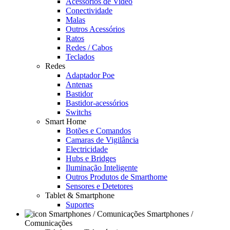
Acessórios de Video
Conectividade
Malas
Outros Acessórios
Ratos
Redes / Cabos
Teclados
Redes
Adaptador Poe
Antenas
Bastidor
Bastidor-acessórios
Switchs
Smart Home
Botões e Comandos
Camaras de Vigilância
Electricidade
Hubs e Bridges
Iluminação Inteligente
Outros Produtos de Smarthome
Sensores e Detetores
Tablet & Smartphone
Suportes
Smartphones /
Comunicações