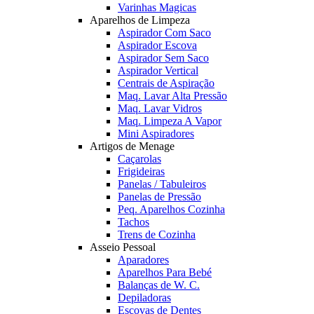
Varinhas Magicas
Aparelhos de Limpeza
Aspirador Com Saco
Aspirador Escova
Aspirador Sem Saco
Aspirador Vertical
Centrais de Aspiração
Maq. Lavar Alta Pressão
Maq. Lavar Vidros
Maq. Limpeza A Vapor
Mini Aspiradores
Artigos de Menage
Caçarolas
Frigideiras
Panelas / Tabuleiros
Panelas de Pressão
Peq. Aparelhos Cozinha
Tachos
Trens de Cozinha
Asseio Pessoal
Aparadores
Aparelhos Para Bebé
Balanças de W. C.
Depiladoras
Escovas de Dentes