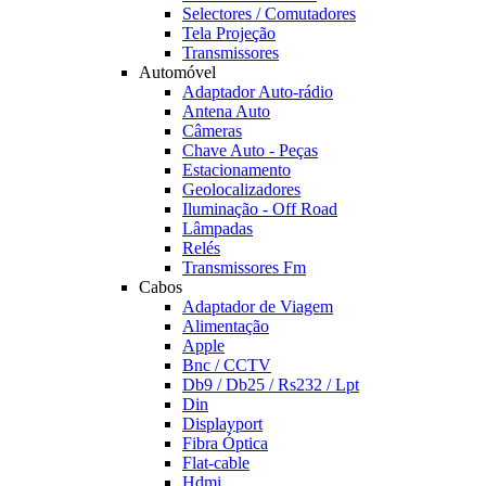
Selectores / Comutadores
Tela Projeção
Transmissores
Automóvel
Adaptador Auto-rádio
Antena Auto
Câmeras
Chave Auto - Peças
Estacionamento
Geolocalizadores
Iluminação - Off Road
Lâmpadas
Relés
Transmissores Fm
Cabos
Adaptador de Viagem
Alimentação
Apple
Bnc / CCTV
Db9 / Db25 / Rs232 / Lpt
Din
Displayport
Fibra Óptica
Flat-cable
Hdmi