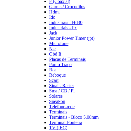
F (Coaxial)
Garras / Crocodilos
Hdmi
Idc
Industriais - Hd30
Industriais - Px
Jack
Junior Power Timer (jpt)
Microfone
Nsr
Obd Ii
Placas de Terminais
Ponto Traço
Rca
Reboque
Scart
Sinal - Raster
Sma / CB / Pl
Solares
Speakon
Telefone-rede
Terminais
Terminais - Bloco 5.08mm
Terminal-Ponteira
TV (IEC)