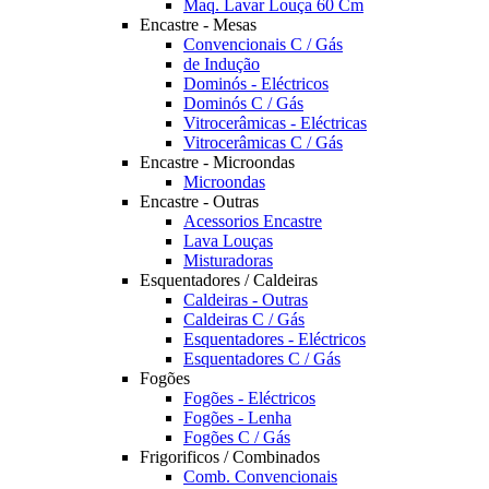
Maq. Lavar Louça 60 Cm
Encastre - Mesas
Convencionais C / Gás
de Indução
Dominós - Eléctricos
Dominós C / Gás
Vitrocerâmicas - Eléctricas
Vitrocerâmicas C / Gás
Encastre - Microondas
Microondas
Encastre - Outras
Acessorios Encastre
Lava Louças
Misturadoras
Esquentadores / Caldeiras
Caldeiras - Outras
Caldeiras C / Gás
Esquentadores - Eléctricos
Esquentadores C / Gás
Fogões
Fogões - Eléctricos
Fogões - Lenha
Fogões C / Gás
Frigorificos / Combinados
Comb. Convencionais