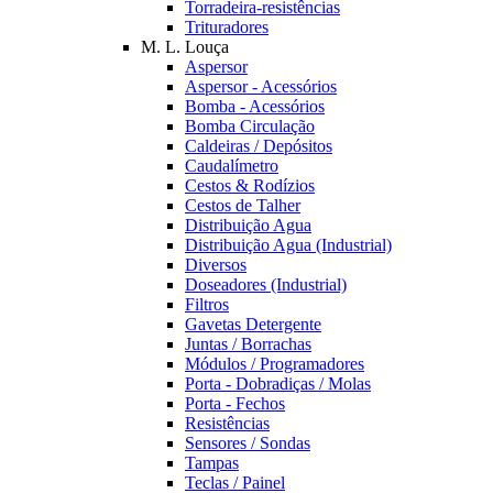
Torradeira-resistências
Trituradores
M. L. Louça
Aspersor
Aspersor - Acessórios
Bomba - Acessórios
Bomba Circulação
Caldeiras / Depósitos
Caudalímetro
Cestos & Rodízios
Cestos de Talher
Distribuição Agua
Distribuição Agua (Industrial)
Diversos
Doseadores (Industrial)
Filtros
Gavetas Detergente
Juntas / Borrachas
Módulos / Programadores
Porta - Dobradiças / Molas
Porta - Fechos
Resistências
Sensores / Sondas
Tampas
Teclas / Painel