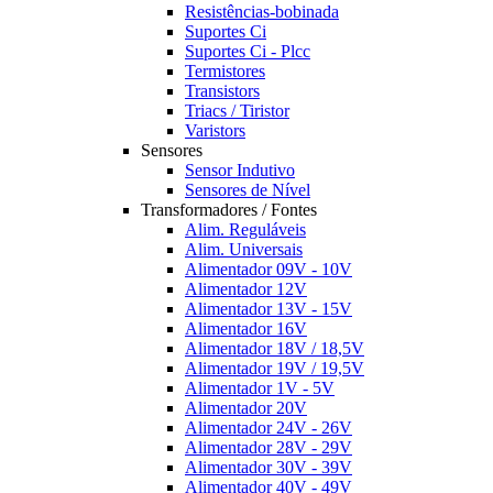
Resistências-bobinada
Suportes Ci
Suportes Ci - Plcc
Termistores
Transistors
Triacs / Tiristor
Varistors
Sensores
Sensor Indutivo
Sensores de Nível
Transformadores / Fontes
Alim. Reguláveis
Alim. Universais
Alimentador 09V - 10V
Alimentador 12V
Alimentador 13V - 15V
Alimentador 16V
Alimentador 18V / 18,5V
Alimentador 19V / 19,5V
Alimentador 1V - 5V
Alimentador 20V
Alimentador 24V - 26V
Alimentador 28V - 29V
Alimentador 30V - 39V
Alimentador 40V - 49V