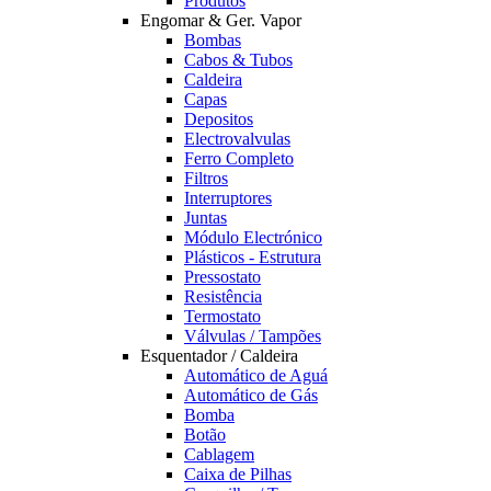
Produtos
Engomar & Ger. Vapor
Bombas
Cabos & Tubos
Caldeira
Capas
Depositos
Electrovalvulas
Ferro Completo
Filtros
Interruptores
Juntas
Módulo Electrónico
Plásticos - Estrutura
Pressostato
Resistência
Termostato
Válvulas / Tampões
Esquentador / Caldeira
Automático de Aguá
Automático de Gás
Bomba
Botão
Cablagem
Caixa de Pilhas