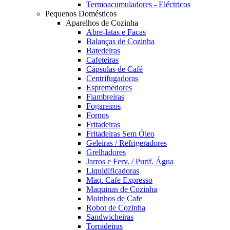
Termoacumuladores - Eléctricos
Pequenos Domésticos
Aparelhos de Cozinha
Abre-latas e Facas
Balanças de Cozinha
Batedeiras
Cafeteiras
Cápsulas de Café
Centrifugadoras
Espremedores
Fiambreiras
Fogareiros
Fornos
Fritadeiras
Fritadeiras Sem Óleo
Geleiras / Refrigeradores
Grelhadores
Jarros e Ferv. / Purif. Água
Liquidificadoras
Maq. Cafe Expresso
Maquinas de Cozinha
Moinhos de Cafe
Robot de Cozinha
Sandwicheiras
Torradeiras