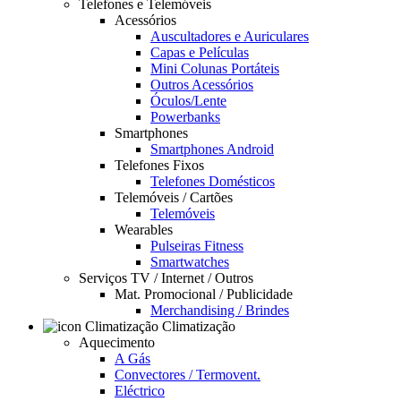
Telefones e Telemóveis
Acessórios
Auscultadores e Auriculares
Capas e Películas
Mini Colunas Portáteis
Outros Acessórios
Óculos/Lente
Powerbanks
Smartphones
Smartphones Android
Telefones Fixos
Telefones Domésticos
Telemóveis / Cartões
Telemóveis
Wearables
Pulseiras Fitness
Smartwatches
Serviços TV / Internet / Outros
Mat. Promocional / Publicidade
Merchandising / Brindes
Climatização
Aquecimento
A Gás
Convectores / Termovent.
Eléctrico