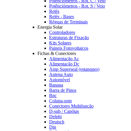
Potênciómetros - Rot. C / Veio
Potênciómetros - Rot. S / Veio
Relés
Relés - Bases
Réguas de Terminais
Energia Solar
Controladores
Estruturas de Fixação
Kits Solares
Paineis Fotovoltaicos
Fichas & Conectores
Alimentação Ac
Alimentação Dc
Amp Superseal (estanques)
Antena Auto
Automóvel
Banana
Barra de Pinos
Bnc
Coluna-som
Conectores Multifunção
D-sub / Capótas
Delphi
Deutsch
Din