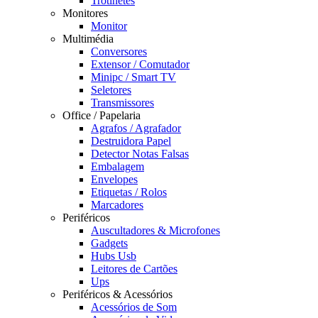
Trotinetes
Monitores
Monitor
Multimédia
Conversores
Extensor / Comutador
Minipc / Smart TV
Seletores
Transmissores
Office / Papelaria
Agrafos / Agrafador
Destruidora Papel
Detector Notas Falsas
Embalagem
Envelopes
Etiquetas / Rolos
Marcadores
Periféricos
Auscultadores & Microfones
Gadgets
Hubs Usb
Leitores de Cartões
Ups
Periféricos & Acessórios
Acessórios de Som