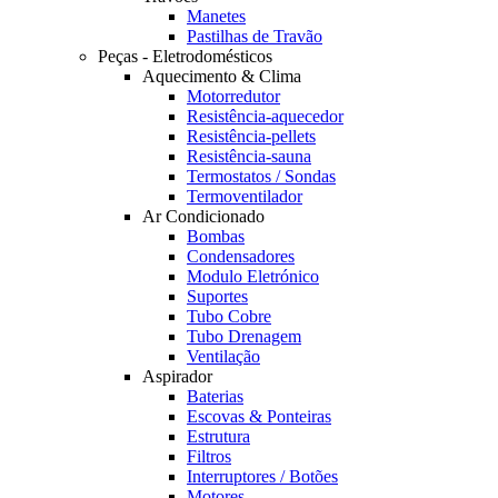
Manetes
Pastilhas de Travão
Peças - Eletrodomésticos
Aquecimento & Clima
Motorredutor
Resistência-aquecedor
Resistência-pellets
Resistência-sauna
Termostatos / Sondas
Termoventilador
Ar Condicionado
Bombas
Condensadores
Modulo Eletrónico
Suportes
Tubo Cobre
Tubo Drenagem
Ventilação
Aspirador
Baterias
Escovas & Ponteiras
Estrutura
Filtros
Interruptores / Botões
Motores