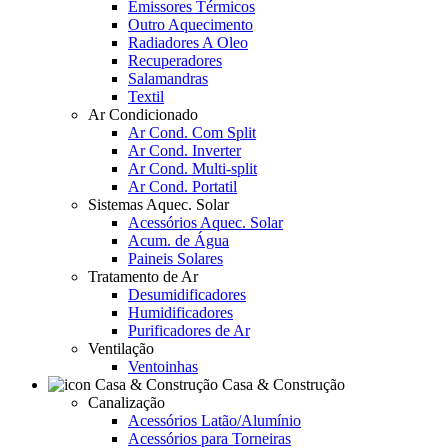
Emissores Térmicos
Outro Aquecimento
Radiadores A Oleo
Recuperadores
Salamandras
Textil
Ar Condicionado
Ar Cond. Com Split
Ar Cond. Inverter
Ar Cond. Multi-split
Ar Cond. Portatil
Sistemas Aquec. Solar
Acessórios Aquec. Solar
Acum. de Água
Paineis Solares
Tratamento de Ar
Desumidificadores
Humidificadores
Purificadores de Ar
Ventilação
Ventoinhas
Casa & Construção
Canalização
Acessórios Latão/Alumínio
Acessórios para Torneiras