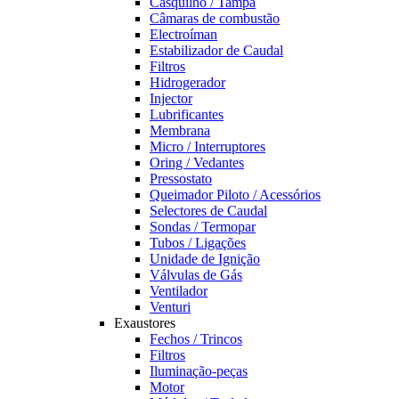
Casquilho / Tampa
Câmaras de combustão
Electroíman
Estabilizador de Caudal
Filtros
Hidrogerador
Injector
Lubrificantes
Membrana
Micro / Interruptores
Oring / Vedantes
Pressostato
Queimador Piloto / Acessórios
Selectores de Caudal
Sondas / Termopar
Tubos / Ligações
Unidade de Ignição
Válvulas de Gás
Ventilador
Venturi
Exaustores
Fechos / Trincos
Filtros
Iluminação-peças
Motor