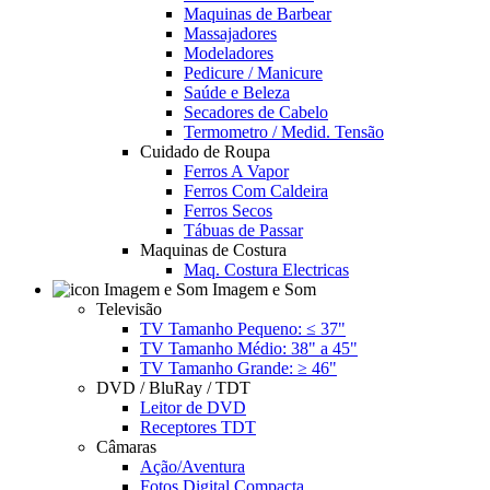
Maquinas de Barbear
Massajadores
Modeladores
Pedicure / Manicure
Saúde e Beleza
Secadores de Cabelo
Termometro / Medid. Tensão
Cuidado de Roupa
Ferros A Vapor
Ferros Com Caldeira
Ferros Secos
Tábuas de Passar
Maquinas de Costura
Maq. Costura Electricas
Imagem e Som
Televisão
TV Tamanho Pequeno: ≤ 37"
TV Tamanho Médio: 38" a 45"
TV Tamanho Grande: ≥ 46"
DVD / BluRay / TDT
Leitor de DVD
Receptores TDT
Câmaras
Ação/Aventura
Fotos Digital Compacta