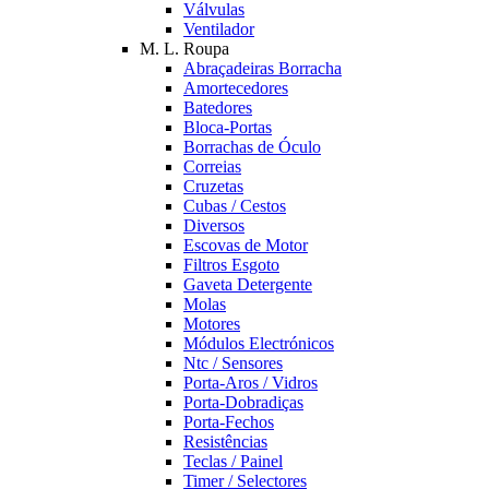
Válvulas
Ventilador
M. L. Roupa
Abraçadeiras Borracha
Amortecedores
Batedores
Bloca-Portas
Borrachas de Óculo
Correias
Cruzetas
Cubas / Cestos
Diversos
Escovas de Motor
Filtros Esgoto
Gaveta Detergente
Molas
Motores
Módulos Electrónicos
Ntc / Sensores
Porta-Aros / Vidros
Porta-Dobradiças
Porta-Fechos
Resistências
Teclas / Painel
Timer / Selectores