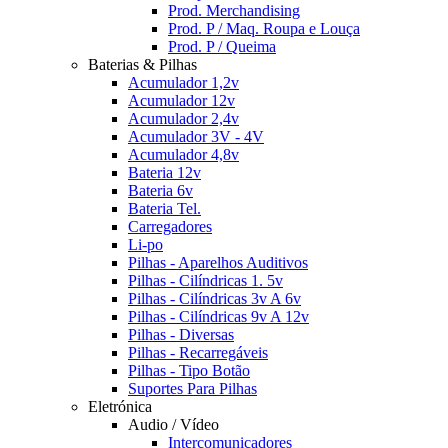
Prod. Merchandising
Prod. P / Maq. Roupa e Louça
Prod. P / Queima
Baterias & Pilhas
Acumulador 1,2v
Acumulador 12v
Acumulador 2,4v
Acumulador 3V - 4V
Acumulador 4,8v
Bateria 12v
Bateria 6v
Bateria Tel.
Carregadores
Li-po
Pilhas - Aparelhos Auditivos
Pilhas - Cilíndricas 1. 5v
Pilhas - Cilíndricas 3v A 6v
Pilhas - Cilíndricas 9v A 12v
Pilhas - Diversas
Pilhas - Recarregáveis
Pilhas - Tipo Botão
Suportes Para Pilhas
Eletrónica
Audio / Vídeo
Intercomunicadores