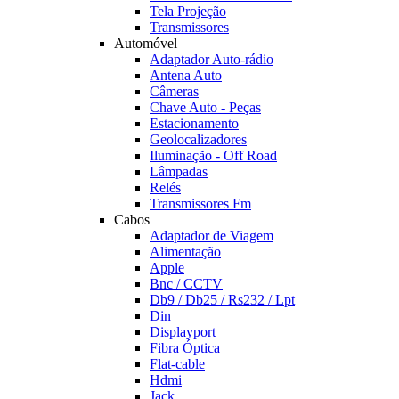
Tela Projeção
Transmissores
Automóvel
Adaptador Auto-rádio
Antena Auto
Câmeras
Chave Auto - Peças
Estacionamento
Geolocalizadores
Iluminação - Off Road
Lâmpadas
Relés
Transmissores Fm
Cabos
Adaptador de Viagem
Alimentação
Apple
Bnc / CCTV
Db9 / Db25 / Rs232 / Lpt
Din
Displayport
Fibra Óptica
Flat-cable
Hdmi
Jack