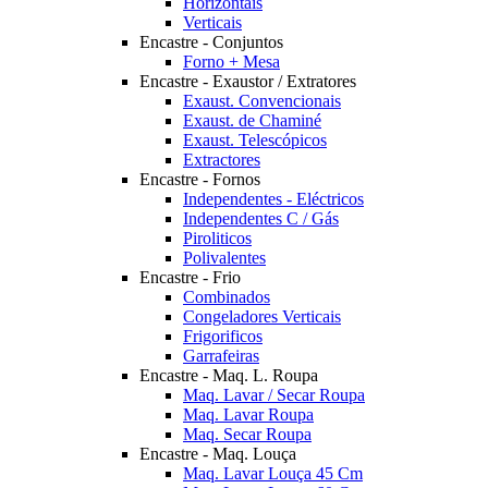
Horizontais
Verticais
Encastre - Conjuntos
Forno + Mesa
Encastre - Exaustor / Extratores
Exaust. Convencionais
Exaust. de Chaminé
Exaust. Telescópicos
Extractores
Encastre - Fornos
Independentes - Eléctricos
Independentes C / Gás
Piroliticos
Polivalentes
Encastre - Frio
Combinados
Congeladores Verticais
Frigorificos
Garrafeiras
Encastre - Maq. L. Roupa
Maq. Lavar / Secar Roupa
Maq. Lavar Roupa
Maq. Secar Roupa
Encastre - Maq. Louça
Maq. Lavar Louça 45 Cm