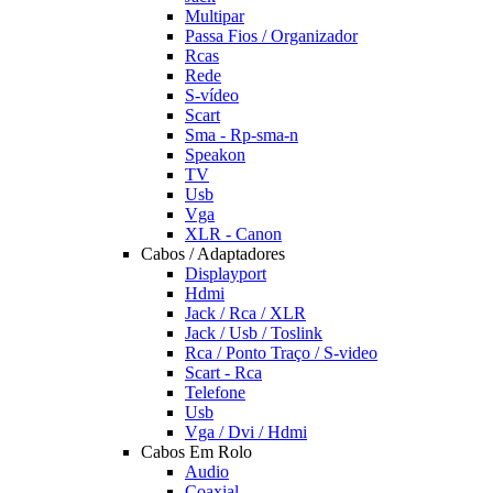
Multipar
Passa Fios / Organizador
Rcas
Rede
S-vídeo
Scart
Sma - Rp-sma-n
Speakon
TV
Usb
Vga
XLR - Canon
Cabos / Adaptadores
Displayport
Hdmi
Jack / Rca / XLR
Jack / Usb / Toslink
Rca / Ponto Traço / S-video
Scart - Rca
Telefone
Usb
Vga / Dvi / Hdmi
Cabos Em Rolo
Audio
Coaxial