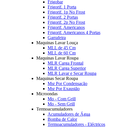
Frigobar
Frigorif. 1 Porta
Frigorif. 1p No Frost
Frigorif. 2 Portas
Frigorif. 2p No Frost
Frigorif. Americanos
Frigorif. Americanos 4 Portas
Garrafeira
Maquinas Lavar Louça
MLL de 45 Cm
MLL de 60 Cm
Maquinas Lavar Roupa
MLR Carga Frontal
MLR Carga Superior
MLR Lavar e Secar Roupa
Maquinas Secar Roupa
Msr Por Condensação
Msr Por Exaustão
Microondas
Mo - Com Grill
Mo - Sem Grill
Termoacumuladores
Acumuladores de Água
Bomba de Calor
Termoacumuladores - Eléctricos