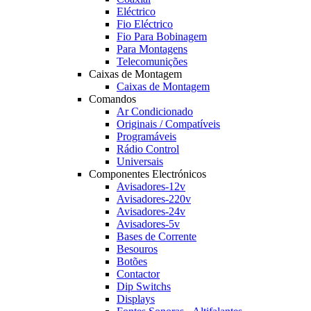
Eléctrico
Fio Eléctrico
Fio Para Bobinagem
Para Montagens
Telecomunições
Caixas de Montagem
Caixas de Montagem
Comandos
Ar Condicionado
Originais / Compatíveis
Programáveis
Rádio Control
Universais
Componentes Electrónicos
Avisadores-12v
Avisadores-220v
Avisadores-24v
Avisadores-5v
Bases de Corrente
Besouros
Botões
Contactor
Dip Switchs
Displays