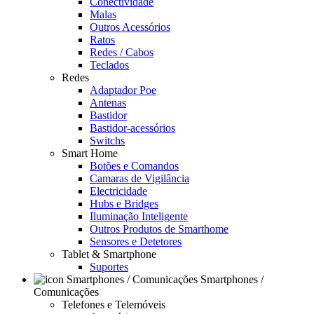
Conectividade
Malas
Outros Acessórios
Ratos
Redes / Cabos
Teclados
Redes
Adaptador Poe
Antenas
Bastidor
Bastidor-acessórios
Switchs
Smart Home
Botões e Comandos
Camaras de Vigilância
Electricidade
Hubs e Bridges
Iluminação Inteligente
Outros Produtos de Smarthome
Sensores e Detetores
Tablet & Smartphone
Suportes
Smartphones /
Comunicações
Telefones e Telemóveis