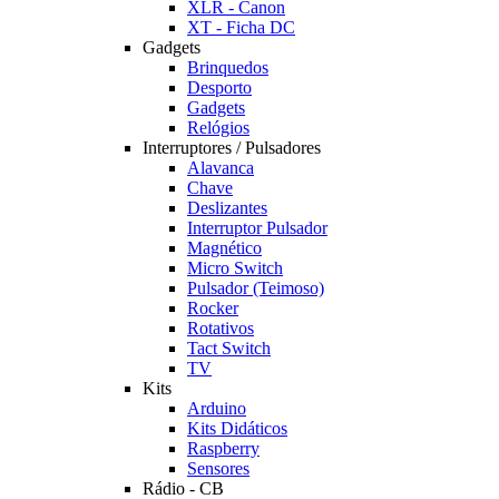
XLR - Canon
XT - Ficha DC
Gadgets
Brinquedos
Desporto
Gadgets
Relógios
Interruptores / Pulsadores
Alavanca
Chave
Deslizantes
Interruptor Pulsador
Magnético
Micro Switch
Pulsador (Teimoso)
Rocker
Rotativos
Tact Switch
TV
Kits
Arduino
Kits Didáticos
Raspberry
Sensores
Rádio - CB