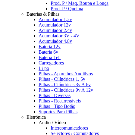
Prod. P / Maq. Roupa e Louça
Prod. P / Queima
Baterias & Pilhas
Acumulador 1,2v
Acumulador 12v
Acumulador 2,4v
Acumulador 3V - 4V
Acumulador 4,8v
Bateria 12v
Bateria 6v
Bateria Tel.
Carregadores
Li-po
Pilhas - Aparelhos Auditivos
Pilhas - Cilíndricas 1. 5v
Pilhas - Cilíndricas 3v A 6v
Pilhas - Cilíndricas 9v A 12v
Pilhas - Diversas
Pilhas - Recarregáveis
Pilhas - Tipo Botão
Suportes Para Pilhas
Eletrónica
Audio / Vídeo
Intercomunicadores
Selectores / Comutadores