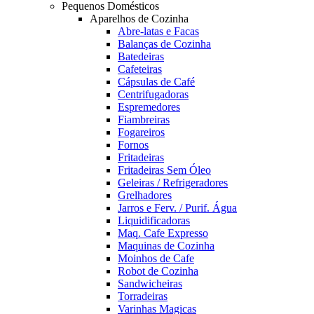
Pequenos Domésticos
Aparelhos de Cozinha
Abre-latas e Facas
Balanças de Cozinha
Batedeiras
Cafeteiras
Cápsulas de Café
Centrifugadoras
Espremedores
Fiambreiras
Fogareiros
Fornos
Fritadeiras
Fritadeiras Sem Óleo
Geleiras / Refrigeradores
Grelhadores
Jarros e Ferv. / Purif. Água
Liquidificadoras
Maq. Cafe Expresso
Maquinas de Cozinha
Moinhos de Cafe
Robot de Cozinha
Sandwicheiras
Torradeiras
Varinhas Magicas