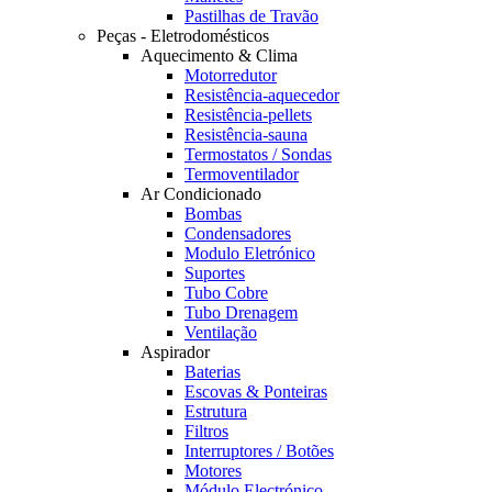
Pastilhas de Travão
Peças - Eletrodomésticos
Aquecimento & Clima
Motorredutor
Resistência-aquecedor
Resistência-pellets
Resistência-sauna
Termostatos / Sondas
Termoventilador
Ar Condicionado
Bombas
Condensadores
Modulo Eletrónico
Suportes
Tubo Cobre
Tubo Drenagem
Ventilação
Aspirador
Baterias
Escovas & Ponteiras
Estrutura
Filtros
Interruptores / Botões
Motores
Módulo Electrónico