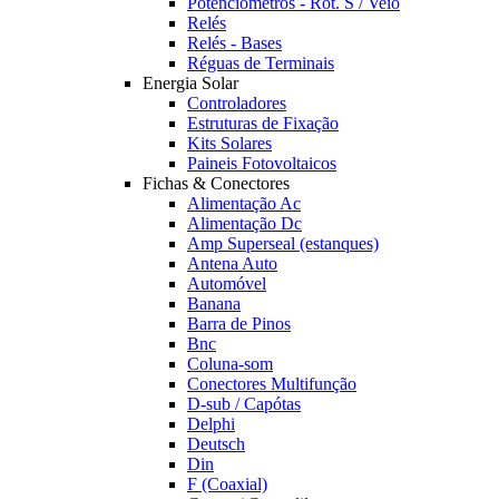
Potênciómetros - Rot. S / Veio
Relés
Relés - Bases
Réguas de Terminais
Energia Solar
Controladores
Estruturas de Fixação
Kits Solares
Paineis Fotovoltaicos
Fichas & Conectores
Alimentação Ac
Alimentação Dc
Amp Superseal (estanques)
Antena Auto
Automóvel
Banana
Barra de Pinos
Bnc
Coluna-som
Conectores Multifunção
D-sub / Capótas
Delphi
Deutsch
Din
F (Coaxial)