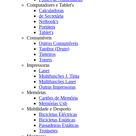
Computadores e Tablet's
Calculadoras
de Secretária
Netbook's
Portáteis
Tablet's
Consumíveis
Outros Consumíveis
Tambor (Drum)
Tinteiros
Toners
Impressoras
Laser
Multifunções J. Tinta
Multifunções Laser
Outras Impressoras
Memórias
Cartões de Memória
Memórias Usb
Mobilidade e Desporto
Bicicletas Eléctricas
Bicicletas Estáticas
Passadeiras Estáticas
Trotinetes