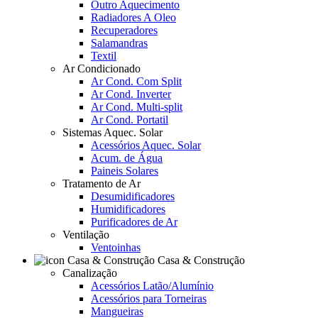
Outro Aquecimento
Radiadores A Oleo
Recuperadores
Salamandras
Textil
Ar Condicionado
Ar Cond. Com Split
Ar Cond. Inverter
Ar Cond. Multi-split
Ar Cond. Portatil
Sistemas Aquec. Solar
Acessórios Aquec. Solar
Acum. de Água
Paineis Solares
Tratamento de Ar
Desumidificadores
Humidificadores
Purificadores de Ar
Ventilação
Ventoinhas
Casa & Construção
Canalização
Acessórios Latão/Alumínio
Acessórios para Torneiras
Mangueiras