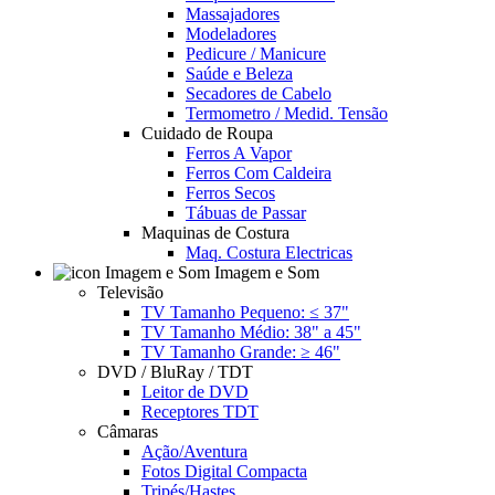
Massajadores
Modeladores
Pedicure / Manicure
Saúde e Beleza
Secadores de Cabelo
Termometro / Medid. Tensão
Cuidado de Roupa
Ferros A Vapor
Ferros Com Caldeira
Ferros Secos
Tábuas de Passar
Maquinas de Costura
Maq. Costura Electricas
Imagem e Som
Televisão
TV Tamanho Pequeno: ≤ 37"
TV Tamanho Médio: 38" a 45"
TV Tamanho Grande: ≥ 46"
DVD / BluRay / TDT
Leitor de DVD
Receptores TDT
Câmaras
Ação/Aventura
Fotos Digital Compacta
Tripés/Hastes