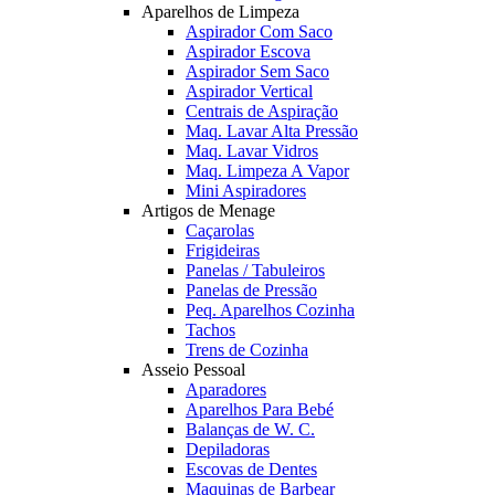
Aparelhos de Limpeza
Aspirador Com Saco
Aspirador Escova
Aspirador Sem Saco
Aspirador Vertical
Centrais de Aspiração
Maq. Lavar Alta Pressão
Maq. Lavar Vidros
Maq. Limpeza A Vapor
Mini Aspiradores
Artigos de Menage
Caçarolas
Frigideiras
Panelas / Tabuleiros
Panelas de Pressão
Peq. Aparelhos Cozinha
Tachos
Trens de Cozinha
Asseio Pessoal
Aparadores
Aparelhos Para Bebé
Balanças de W. C.
Depiladoras
Escovas de Dentes
Maquinas de Barbear