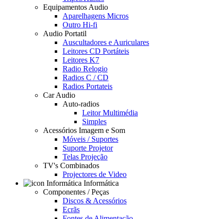
Equipamentos Audio
Aparelhagens Micros
Outro Hi-fi
Audio Portatil
Auscultadores e Auriculares
Leitores CD Portáteis
Leitores K7
Radio Relogio
Radios C / CD
Radios Portateis
Car Audio
Auto-radios
Leitor Multimédia
Simples
Acessórios Imagem e Som
Móveis / Suportes
Suporte Projetor
Telas Projeção
TV's Combinados
Projectores de Video
Informática
Componentes / Peças
Discos & Acessórios
Ecrãs
Fontes de Alimentação