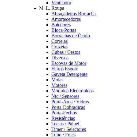
Ventilador
M. L. Roupa
Abraçadeiras Borracha
Amortecedores
Batedores
Bloca-Portas
Borrachas de Óculo
Correias
Cruzetas
Cubas / Cestos
Diversos
Escovas de Motor
Filtros Esgoto
Gaveta Detergente
Molas
Motores
Módulos Electrónicos
Ntc / Sensores
Porta-Aros / Vidros
Porta-Dobradiças
Porta-Fechos
Resistências
Teclas / Painel
Timer / Selectores
Tubo / Foles