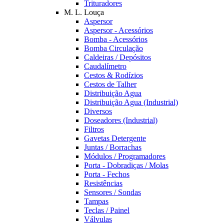
Trituradores
M. L. Louça
Aspersor
Aspersor - Acessórios
Bomba - Acessórios
Bomba Circulação
Caldeiras / Depósitos
Caudalímetro
Cestos & Rodízios
Cestos de Talher
Distribuição Agua
Distribuição Agua (Industrial)
Diversos
Doseadores (Industrial)
Filtros
Gavetas Detergente
Juntas / Borrachas
Módulos / Programadores
Porta - Dobradiças / Molas
Porta - Fechos
Resistências
Sensores / Sondas
Tampas
Teclas / Painel
Válvulas