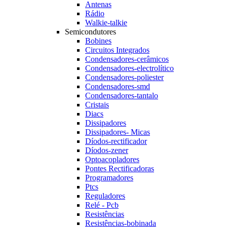
Antenas
Rádio
Walkie-talkie
Semicondutores
Bobines
Circuitos Integrados
Condensadores-cerâmicos
Condensadores-electrolítico
Condensadores-poliester
Condensadores-smd
Condensadores-tantalo
Cristais
Diacs
Dissipadores
Dissipadores- Micas
Díodos-rectificador
Díodos-zener
Optoacopladores
Pontes Rectificadoras
Programadores
Ptcs
Reguladores
Relé - Pcb
Resistências
Resistências-bobinada