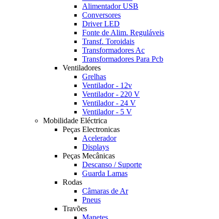
Alimentador USB
Conversores
Driver LED
Fonte de Alim. Reguláveis
Transf. Toroidais
Transformadores Ac
Transformadores Para Pcb
Ventiladores
Grelhas
Ventilador - 12v
Ventilador - 220 V
Ventilador - 24 V
Ventilador - 5 V
Mobilidade Eléctrica
Peças Electronicas
Acelerador
Displays
Peças Mecânicas
Descanso / Suporte
Guarda Lamas
Rodas
Câmaras de Ar
Pneus
Travões
Manetes