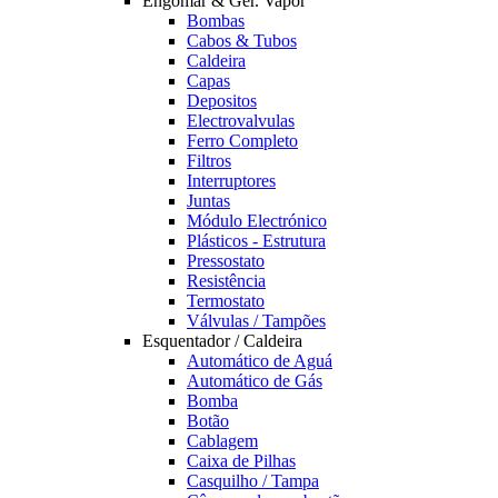
Engomar & Ger. Vapor
Bombas
Cabos & Tubos
Caldeira
Capas
Depositos
Electrovalvulas
Ferro Completo
Filtros
Interruptores
Juntas
Módulo Electrónico
Plásticos - Estrutura
Pressostato
Resistência
Termostato
Válvulas / Tampões
Esquentador / Caldeira
Automático de Aguá
Automático de Gás
Bomba
Botão
Cablagem
Caixa de Pilhas
Casquilho / Tampa