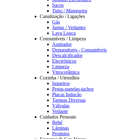
Sacos
Tubo / Mangueira
Canalização / Ligações
Gás
Juntas / Vedantes
Lava Louça
Consumíveis / Limpeza
Aspirador
Depuradores - Consumíveis
Descalcificador
Electrónicos
Limpeza
Vitrocerâmica
Cozinha / Utensílios
Isqueiros
Pegas-panelas-tachos
Placas Indução
Tampas Diversas
Válvulas
Vedante
Cuidados Pessoais
Bebé
Lâminas
Produtos