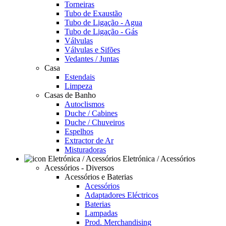
Torneiras
Tubo de Exaustão
Tubo de Ligação - Agua
Tubo de Ligação - Gás
Válvulas
Válvulas e Sifões
Vedantes / Juntas
Casa
Estendais
Limpeza
Casas de Banho
Autoclismos
Duche / Cabines
Duche / Chuveiros
Espelhos
Extractor de Ar
Misturadoras
Eletrónica / Acessórios
Acessórios - Diversos
Acessórios e Baterias
Acessórios
Adaptadores Eléctricos
Baterias
Lampadas
Prod. Merchandising