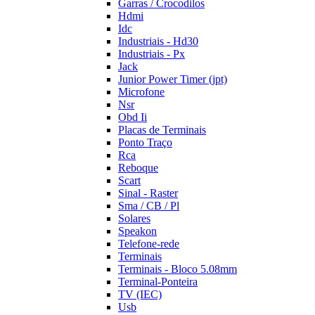
Garras / Crocodilos
Hdmi
Idc
Industriais - Hd30
Industriais - Px
Jack
Junior Power Timer (jpt)
Microfone
Nsr
Obd Ii
Placas de Terminais
Ponto Traço
Rca
Reboque
Scart
Sinal - Raster
Sma / CB / Pl
Solares
Speakon
Telefone-rede
Terminais
Terminais - Bloco 5.08mm
Terminal-Ponteira
TV (IEC)
Usb