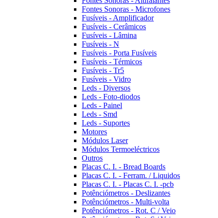
Fontes Sonoras - Altifalantes
Fontes Sonoras - Microfones
Fusíveis - Amplificador
Fusíveis - Cerâmicos
Fusíveis - Lâmina
Fusíveis - N
Fusíveis - Porta Fusíveis
Fusíveis - Térmicos
Fusíveis - Tr5
Fusíveis - Vidro
Leds - Diversos
Leds - Foto-diodos
Leds - Painel
Leds - Smd
Leds - Suportes
Motores
Módulos Laser
Módulos Termoeléctricos
Outros
Placas C. I. - Bread Boards
Placas C. I. - Ferram. / Liquidos
Placas C. I. - Placas C. I. -pcb
Potênciómetros - Deslizantes
Potênciómetros - Multi-volta
Potênciómetros - Rot. C / Veio