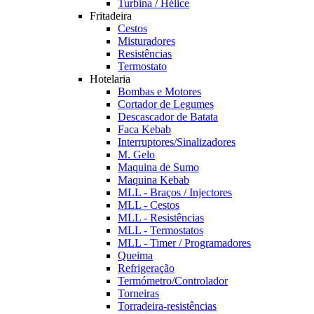
Turbina / Hélice
Fritadeira
Cestos
Misturadores
Resistências
Termostato
Hotelaria
Bombas e Motores
Cortador de Legumes
Descascador de Batata
Faca Kebab
Interruptores/Sinalizadores
M. Gelo
Maquina de Sumo
Maquina Kebab
MLL - Braços / Injectores
MLL - Cestos
MLL - Resistências
MLL - Termostatos
MLL - Timer / Programadores
Queima
Refrigeração
Termómetro/Controlador
Torneiras
Torradeira-resistências