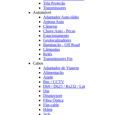
Tela Projeção
Transmissores
Automóvel
Adaptador Auto-rádio
Antena Auto
Câmeras
Chave Auto - Peças
Estacionamento
Geolocalizadores
Iluminação - Off Road
Lâmpadas
Relés
Transmissores Fm
Cabos
Adaptador de Viagem
Alimentação
Apple
Bnc / CCTV
Db9 / Db25 / Rs232 / Lpt
Din
Displayport
Fibra Óptica
Flat-cable
Hdmi
Jack