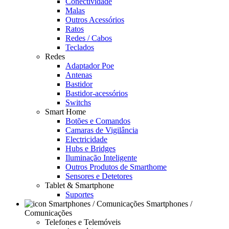
Conectividade
Malas
Outros Acessórios
Ratos
Redes / Cabos
Teclados
Redes
Adaptador Poe
Antenas
Bastidor
Bastidor-acessórios
Switchs
Smart Home
Botões e Comandos
Camaras de Vigilância
Electricidade
Hubs e Bridges
Iluminação Inteligente
Outros Produtos de Smarthome
Sensores e Detetores
Tablet & Smartphone
Suportes
Smartphones /
Comunicações
Telefones e Telemóveis