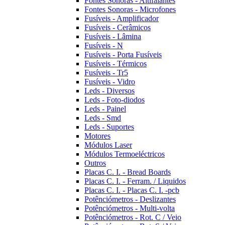
Fontes Sonoras - Altifalantes
Fontes Sonoras - Microfones
Fusíveis - Amplificador
Fusíveis - Cerâmicos
Fusíveis - Lâmina
Fusíveis - N
Fusíveis - Porta Fusíveis
Fusíveis - Térmicos
Fusíveis - Tr5
Fusíveis - Vidro
Leds - Diversos
Leds - Foto-diodos
Leds - Painel
Leds - Smd
Leds - Suportes
Motores
Módulos Laser
Módulos Termoeléctricos
Outros
Placas C. I. - Bread Boards
Placas C. I. - Ferram. / Liquidos
Placas C. I. - Placas C. I. -pcb
Potênciómetros - Deslizantes
Potênciómetros - Multi-volta
Potênciómetros - Rot. C / Veio