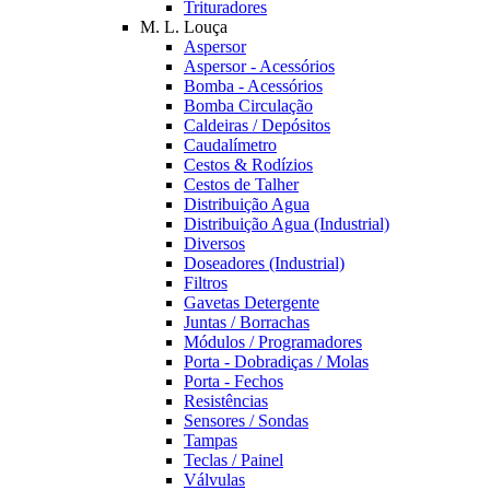
Trituradores
M. L. Louça
Aspersor
Aspersor - Acessórios
Bomba - Acessórios
Bomba Circulação
Caldeiras / Depósitos
Caudalímetro
Cestos & Rodízios
Cestos de Talher
Distribuição Agua
Distribuição Agua (Industrial)
Diversos
Doseadores (Industrial)
Filtros
Gavetas Detergente
Juntas / Borrachas
Módulos / Programadores
Porta - Dobradiças / Molas
Porta - Fechos
Resistências
Sensores / Sondas
Tampas
Teclas / Painel
Válvulas