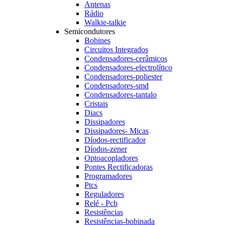
Antenas
Rádio
Walkie-talkie
Semicondutores
Bobines
Circuitos Integrados
Condensadores-cerâmicos
Condensadores-electrolítico
Condensadores-poliester
Condensadores-smd
Condensadores-tantalo
Cristais
Diacs
Dissipadores
Dissipadores- Micas
Díodos-rectificador
Díodos-zener
Optoacopladores
Pontes Rectificadoras
Programadores
Ptcs
Reguladores
Relé - Pcb
Resistências
Resistências-bobinada