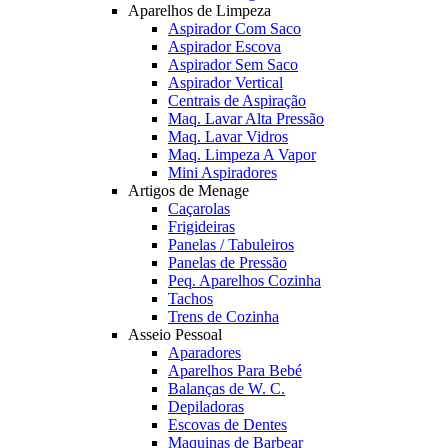
Aparelhos de Limpeza
Aspirador Com Saco
Aspirador Escova
Aspirador Sem Saco
Aspirador Vertical
Centrais de Aspiração
Maq. Lavar Alta Pressão
Maq. Lavar Vidros
Maq. Limpeza A Vapor
Mini Aspiradores
Artigos de Menage
Caçarolas
Frigideiras
Panelas / Tabuleiros
Panelas de Pressão
Peq. Aparelhos Cozinha
Tachos
Trens de Cozinha
Asseio Pessoal
Aparadores
Aparelhos Para Bebé
Balanças de W. C.
Depiladoras
Escovas de Dentes
Maquinas de Barbear