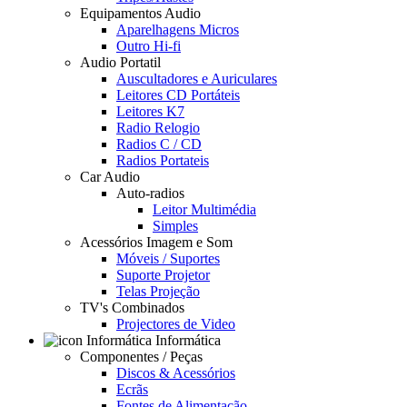
Equipamentos Audio
Aparelhagens Micros
Outro Hi-fi
Audio Portatil
Auscultadores e Auriculares
Leitores CD Portáteis
Leitores K7
Radio Relogio
Radios C / CD
Radios Portateis
Car Audio
Auto-radios
Leitor Multimédia
Simples
Acessórios Imagem e Som
Móveis / Suportes
Suporte Projetor
Telas Projeção
TV's Combinados
Projectores de Video
Informática
Componentes / Peças
Discos & Acessórios
Ecrãs
Fontes de Alimentação