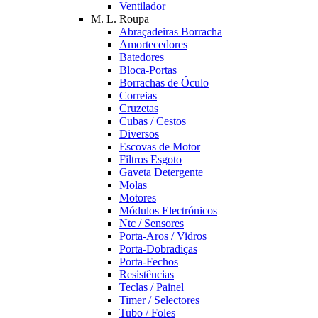
Ventilador
M. L. Roupa
Abraçadeiras Borracha
Amortecedores
Batedores
Bloca-Portas
Borrachas de Óculo
Correias
Cruzetas
Cubas / Cestos
Diversos
Escovas de Motor
Filtros Esgoto
Gaveta Detergente
Molas
Motores
Módulos Electrónicos
Ntc / Sensores
Porta-Aros / Vidros
Porta-Dobradiças
Porta-Fechos
Resistências
Teclas / Painel
Timer / Selectores
Tubo / Foles