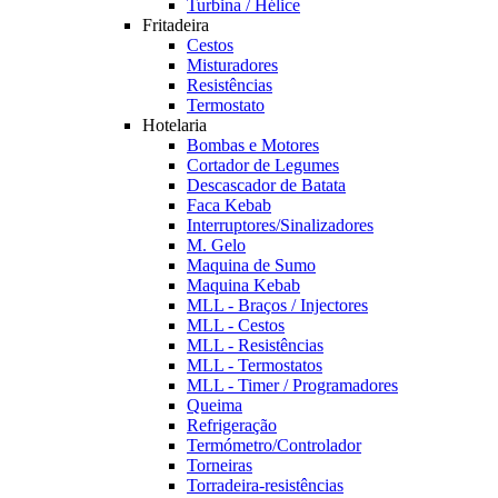
Turbina / Hélice
Fritadeira
Cestos
Misturadores
Resistências
Termostato
Hotelaria
Bombas e Motores
Cortador de Legumes
Descascador de Batata
Faca Kebab
Interruptores/Sinalizadores
M. Gelo
Maquina de Sumo
Maquina Kebab
MLL - Braços / Injectores
MLL - Cestos
MLL - Resistências
MLL - Termostatos
MLL - Timer / Programadores
Queima
Refrigeração
Termómetro/Controlador
Torneiras
Torradeira-resistências