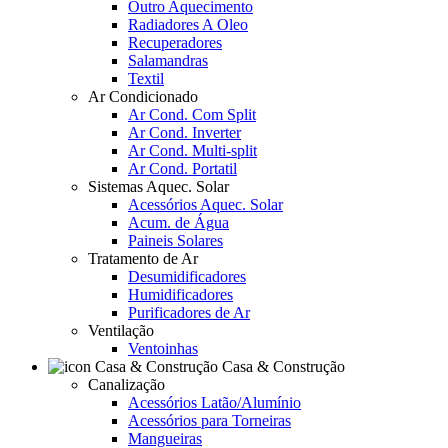
Outro Aquecimento
Radiadores A Oleo
Recuperadores
Salamandras
Textil
Ar Condicionado
Ar Cond. Com Split
Ar Cond. Inverter
Ar Cond. Multi-split
Ar Cond. Portatil
Sistemas Aquec. Solar
Acessórios Aquec. Solar
Acum. de Água
Paineis Solares
Tratamento de Ar
Desumidificadores
Humidificadores
Purificadores de Ar
Ventilação
Ventoinhas
Casa & Construção
Canalização
Acessórios Latão/Alumínio
Acessórios para Torneiras
Mangueiras