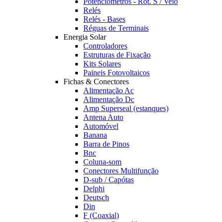
Potênciómetros - Rot. S / Veio
Relés
Relés - Bases
Réguas de Terminais
Energia Solar
Controladores
Estruturas de Fixação
Kits Solares
Paineis Fotovoltaicos
Fichas & Conectores
Alimentação Ac
Alimentação Dc
Amp Superseal (estanques)
Antena Auto
Automóvel
Banana
Barra de Pinos
Bnc
Coluna-som
Conectores Multifunção
D-sub / Capótas
Delphi
Deutsch
Din
F (Coaxial)