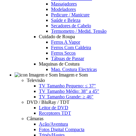
Massajadores
Modeladores
Pedicure / Manicure
Saúde e Beleza
Secadores de Cabelo
Termometro / Medid. Tensão
Cuidado de Roupa
Ferros A Vapor
Ferros Com Caldeira
Ferros Secos
Tábuas de Passar
Maquinas de Costura
Maq. Costura Electricas
Imagem e Som
Televisão
TV Tamanho Pequeno: ≤ 37"
TV Tamanho Médio: 38" a 45"
TV Tamanho Grande: ≥ 46"
DVD / BluRay / TDT
Leitor de DVD
Receptores TDT
Câmaras
Ação/Aventura
Fotos Digital Compacta
Tripés/Hastes