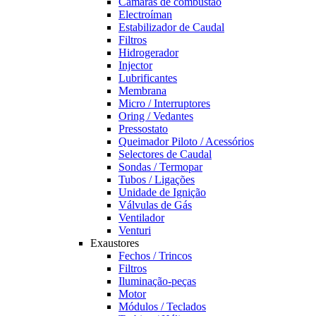
Câmaras de combustão
Electroíman
Estabilizador de Caudal
Filtros
Hidrogerador
Injector
Lubrificantes
Membrana
Micro / Interruptores
Oring / Vedantes
Pressostato
Queimador Piloto / Acessórios
Selectores de Caudal
Sondas / Termopar
Tubos / Ligações
Unidade de Ignição
Válvulas de Gás
Ventilador
Venturi
Exaustores
Fechos / Trincos
Filtros
Iluminação-peças
Motor
Módulos / Teclados