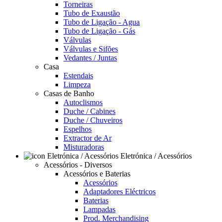
Torneiras
Tubo de Exaustão
Tubo de Ligação - Agua
Tubo de Ligação - Gás
Válvulas
Válvulas e Sifões
Vedantes / Juntas
Casa
Estendais
Limpeza
Casas de Banho
Autoclismos
Duche / Cabines
Duche / Chuveiros
Espelhos
Extractor de Ar
Misturadoras
Eletrónica / Acessórios
Acessórios - Diversos
Acessórios e Baterias
Acessórios
Adaptadores Eléctricos
Baterias
Lampadas
Prod. Merchandising