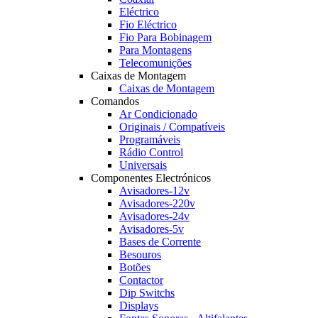
Eléctrico
Fio Eléctrico
Fio Para Bobinagem
Para Montagens
Telecomunições
Caixas de Montagem
Caixas de Montagem
Comandos
Ar Condicionado
Originais / Compatíveis
Programáveis
Rádio Control
Universais
Componentes Electrónicos
Avisadores-12v
Avisadores-220v
Avisadores-24v
Avisadores-5v
Bases de Corrente
Besouros
Botões
Contactor
Dip Switchs
Displays