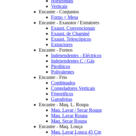
Horizontais
Verticais
Encastre - Conjuntos
Forno + Mesa
Encastre - Exaustor / Extratores
Exaust. Convencionais
Exaust. de Chaminé
Exaust. Telescópicos
Extractores
Encastre - Fornos
Independentes - Eléctricos
Independentes C / Gás
Piroliticos
Polivalentes
Encastre - Frio
Combinados
Congeladores Verticais
Frigorificos
Garrafeiras
Encastre - Maq. L. Roupa
Maq. Lavar / Secar Roupa
Maq. Lavar Roupa
Maq. Secar Roupa
Encastre - Maq. Louça
Maq. Lavar Louça 45 Cm