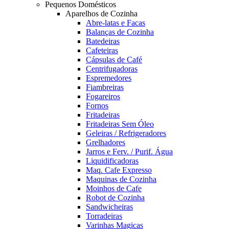
Pequenos Domésticos
Aparelhos de Cozinha
Abre-latas e Facas
Balanças de Cozinha
Batedeiras
Cafeteiras
Cápsulas de Café
Centrifugadoras
Espremedores
Fiambreiras
Fogareiros
Fornos
Fritadeiras
Fritadeiras Sem Óleo
Geleiras / Refrigeradores
Grelhadores
Jarros e Ferv. / Purif. Água
Liquidificadoras
Maq. Cafe Expresso
Maquinas de Cozinha
Moinhos de Cafe
Robot de Cozinha
Sandwicheiras
Torradeiras
Varinhas Magicas