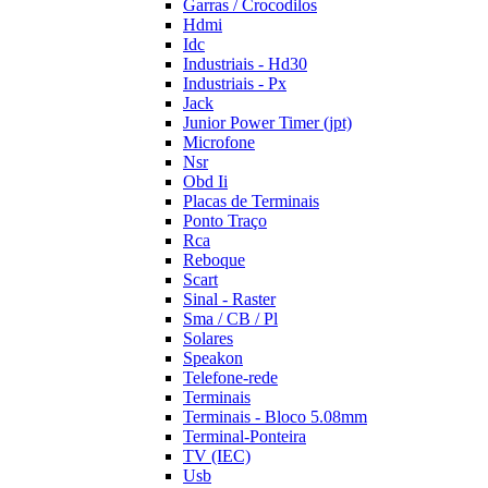
Garras / Crocodilos
Hdmi
Idc
Industriais - Hd30
Industriais - Px
Jack
Junior Power Timer (jpt)
Microfone
Nsr
Obd Ii
Placas de Terminais
Ponto Traço
Rca
Reboque
Scart
Sinal - Raster
Sma / CB / Pl
Solares
Speakon
Telefone-rede
Terminais
Terminais - Bloco 5.08mm
Terminal-Ponteira
TV (IEC)
Usb