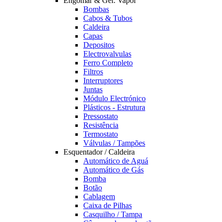
Engomar & Ger. Vapor
Bombas
Cabos & Tubos
Caldeira
Capas
Depositos
Electrovalvulas
Ferro Completo
Filtros
Interruptores
Juntas
Módulo Electrónico
Plásticos - Estrutura
Pressostato
Resistência
Termostato
Válvulas / Tampões
Esquentador / Caldeira
Automático de Aguá
Automático de Gás
Bomba
Botão
Cablagem
Caixa de Pilhas
Casquilho / Tampa