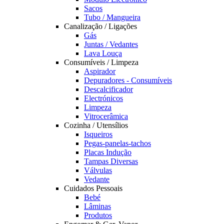
Sacos
Tubo / Mangueira
Canalização / Ligações
Gás
Juntas / Vedantes
Lava Louça
Consumíveis / Limpeza
Aspirador
Depuradores - Consumíveis
Descalcificador
Electrónicos
Limpeza
Vitrocerâmica
Cozinha / Utensílios
Isqueiros
Pegas-panelas-tachos
Placas Indução
Tampas Diversas
Válvulas
Vedante
Cuidados Pessoais
Bebé
Lâminas
Produtos