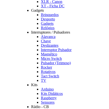
XLR - Canon
XT - Ficha DC
Gadgets
Brinquedos
Desporto
Gadgets
Relógios
Interruptores / Pulsadores
Alavanca
Chave
Deslizantes
Interruptor Pulsador
Magnético
Micro Switch
Pulsador (Teimoso)
Rocker
Rotativos
Tact Switch
TV
Kits
Arduino
Kits Didáticos
Raspberry
Sensores
Rádio - CB