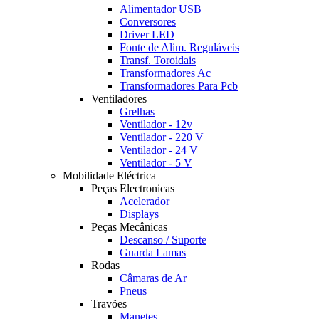
Alimentador USB
Conversores
Driver LED
Fonte de Alim. Reguláveis
Transf. Toroidais
Transformadores Ac
Transformadores Para Pcb
Ventiladores
Grelhas
Ventilador - 12v
Ventilador - 220 V
Ventilador - 24 V
Ventilador - 5 V
Mobilidade Eléctrica
Peças Electronicas
Acelerador
Displays
Peças Mecânicas
Descanso / Suporte
Guarda Lamas
Rodas
Câmaras de Ar
Pneus
Travões
Manetes