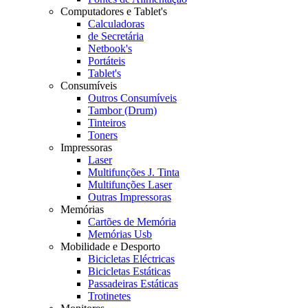
Computadores e Tablet's
Calculadoras
de Secretária
Netbook's
Portáteis
Tablet's
Consumíveis
Outros Consumíveis
Tambor (Drum)
Tinteiros
Toners
Impressoras
Laser
Multifunções J. Tinta
Multifunções Laser
Outras Impressoras
Memórias
Cartões de Memória
Memórias Usb
Mobilidade e Desporto
Bicicletas Eléctricas
Bicicletas Estáticas
Passadeiras Estáticas
Trotinetes