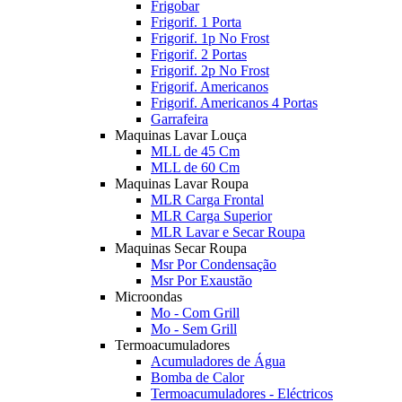
Frigobar
Frigorif. 1 Porta
Frigorif. 1p No Frost
Frigorif. 2 Portas
Frigorif. 2p No Frost
Frigorif. Americanos
Frigorif. Americanos 4 Portas
Garrafeira
Maquinas Lavar Louça
MLL de 45 Cm
MLL de 60 Cm
Maquinas Lavar Roupa
MLR Carga Frontal
MLR Carga Superior
MLR Lavar e Secar Roupa
Maquinas Secar Roupa
Msr Por Condensação
Msr Por Exaustão
Microondas
Mo - Com Grill
Mo - Sem Grill
Termoacumuladores
Acumuladores de Água
Bomba de Calor
Termoacumuladores - Eléctricos