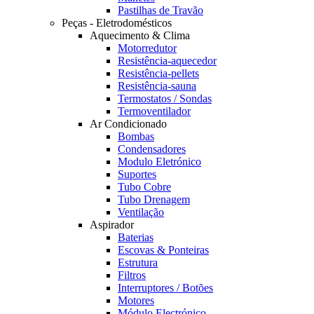
Pastilhas de Travão
Peças - Eletrodomésticos
Aquecimento & Clima
Motorredutor
Resistência-aquecedor
Resistência-pellets
Resistência-sauna
Termostatos / Sondas
Termoventilador
Ar Condicionado
Bombas
Condensadores
Modulo Eletrónico
Suportes
Tubo Cobre
Tubo Drenagem
Ventilação
Aspirador
Baterias
Escovas & Ponteiras
Estrutura
Filtros
Interruptores / Botões
Motores
Módulo Electrónico