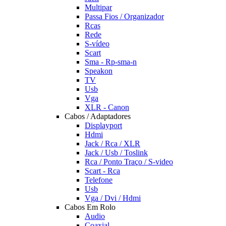
Multipar
Passa Fios / Organizador
Rcas
Rede
S-vídeo
Scart
Sma - Rp-sma-n
Speakon
TV
Usb
Vga
XLR - Canon
Cabos / Adaptadores
Displayport
Hdmi
Jack / Rca / XLR
Jack / Usb / Toslink
Rca / Ponto Traço / S-video
Scart - Rca
Telefone
Usb
Vga / Dvi / Hdmi
Cabos Em Rolo
Audio
Coaxial