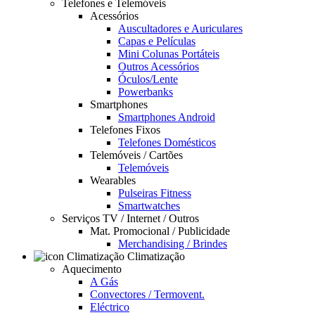
Telefones e Telemóveis
Acessórios
Auscultadores e Auriculares
Capas e Películas
Mini Colunas Portáteis
Outros Acessórios
Óculos/Lente
Powerbanks
Smartphones
Smartphones Android
Telefones Fixos
Telefones Domésticos
Telemóveis / Cartões
Telemóveis
Wearables
Pulseiras Fitness
Smartwatches
Serviços TV / Internet / Outros
Mat. Promocional / Publicidade
Merchandising / Brindes
Climatização
Aquecimento
A Gás
Convectores / Termovent.
Eléctrico