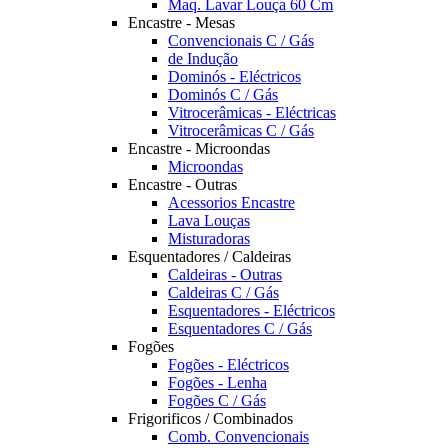
Maq. Lavar Louça 60 Cm
Encastre - Mesas
Convencionais C / Gás
de Indução
Dominós - Eléctricos
Dominós C / Gás
Vitrocerâmicas - Eléctricas
Vitrocerâmicas C / Gás
Encastre - Microondas
Microondas
Encastre - Outras
Acessorios Encastre
Lava Louças
Misturadoras
Esquentadores / Caldeiras
Caldeiras - Outras
Caldeiras C / Gás
Esquentadores - Eléctricos
Esquentadores C / Gás
Fogões
Fogões - Eléctricos
Fogões - Lenha
Fogões C / Gás
Frigorificos / Combinados
Comb. Convencionais