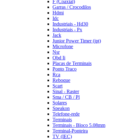
F (Coaxial)
Garras / Crocodilos
Hdmi
Idc
Industriais - Hd30
Industriais - Px
Jack
Junior Power Timer (jpt)
Microfone
Nsr
Obd Ii
Placas de Terminais
Ponto Traço
Rca
Reboque
Scart
Sinal - Raster
Sma / CB / Pl
Solares
Speakon
Telefone-rede
Terminais
Terminais - Bloco 5.08mm
Terminal-Ponteira
TV (IEC)