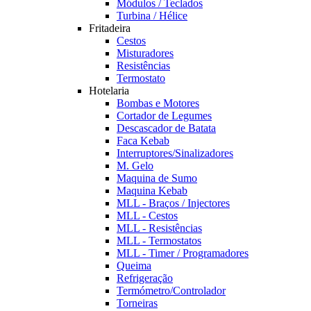
Módulos / Teclados
Turbina / Hélice
Fritadeira
Cestos
Misturadores
Resistências
Termostato
Hotelaria
Bombas e Motores
Cortador de Legumes
Descascador de Batata
Faca Kebab
Interruptores/Sinalizadores
M. Gelo
Maquina de Sumo
Maquina Kebab
MLL - Braços / Injectores
MLL - Cestos
MLL - Resistências
MLL - Termostatos
MLL - Timer / Programadores
Queima
Refrigeração
Termómetro/Controlador
Torneiras