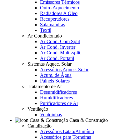
Emissores Térmicos
Outro Aquecimento
Radiadores A Oleo
Recuperadores
Salamandras
Textil
Ar Condicionado
Ar Cond. Com Split
Ar Cond. Inverter
Ar Cond. Multi-split
Ar Cond. Portatil
Sistemas Aquec. Solar
Acessórios Aquec. Solar
Acum. de Água
Paineis Solares
Tratamento de Ar
Desumidificadores
Humidificadores
Purificadores de Ar
Ventilação
Ventoinhas
Casa & Construção
Canalização
Acessórios Latão/Alumínio
Acessórios para Torneiras