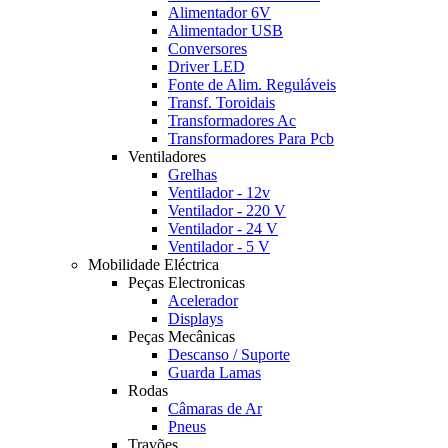
Alimentador 6V
Alimentador USB
Conversores
Driver LED
Fonte de Alim. Reguláveis
Transf. Toroidais
Transformadores Ac
Transformadores Para Pcb
Ventiladores
Grelhas
Ventilador - 12v
Ventilador - 220 V
Ventilador - 24 V
Ventilador - 5 V
Mobilidade Eléctrica
Peças Electronicas
Acelerador
Displays
Peças Mecânicas
Descanso / Suporte
Guarda Lamas
Rodas
Câmaras de Ar
Pneus
Travões