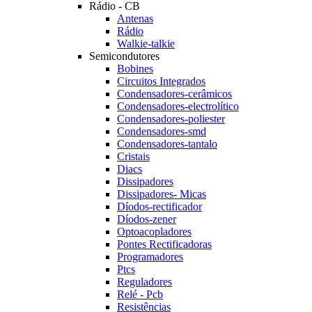
Rádio - CB
Antenas
Rádio
Walkie-talkie
Semicondutores
Bobines
Circuitos Integrados
Condensadores-cerâmicos
Condensadores-electrolítico
Condensadores-poliester
Condensadores-smd
Condensadores-tantalo
Cristais
Diacs
Dissipadores
Dissipadores- Micas
Díodos-rectificador
Díodos-zener
Optoacopladores
Pontes Rectificadoras
Programadores
Ptcs
Reguladores
Relé - Pcb
Resistências