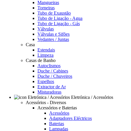
Mangueiras
Torneiras
Tubo de Exaustão
Tubo de Ligação - Agua
Tubo de Ligação - Gás
Válvulas
Válvulas e Sifões
Vedantes / Juntas
Casa
Estendais
Limpeza
Casas de Banho
Autoclismos
Duche / Cabines
Duche / Chuveiros
Espelhos
Extractor de Ar
Misturadoras
Eletrónica / Acessórios
Acessórios - Diversos
Acessórios e Baterias
Acessórios
Adaptadores Eléctricos
Baterias
Lampadas