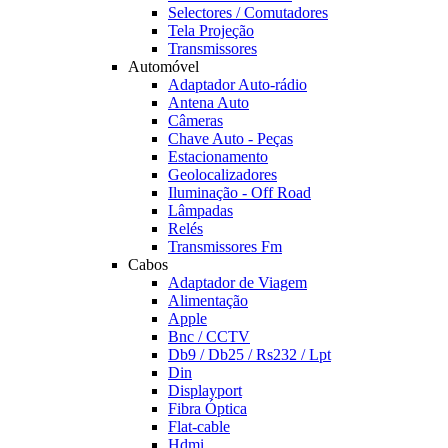
Selectores / Comutadores
Tela Projeção
Transmissores
Automóvel
Adaptador Auto-rádio
Antena Auto
Câmeras
Chave Auto - Peças
Estacionamento
Geolocalizadores
Iluminação - Off Road
Lâmpadas
Relés
Transmissores Fm
Cabos
Adaptador de Viagem
Alimentação
Apple
Bnc / CCTV
Db9 / Db25 / Rs232 / Lpt
Din
Displayport
Fibra Óptica
Flat-cable
Hdmi