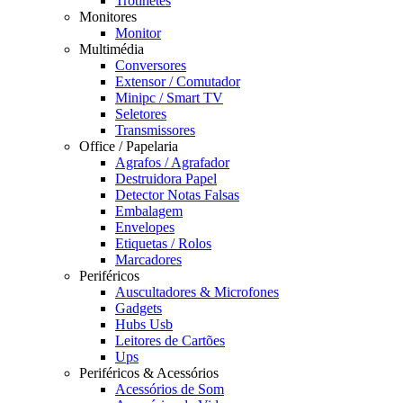
Trotinetes
Monitores
Monitor
Multimédia
Conversores
Extensor / Comutador
Minipc / Smart TV
Seletores
Transmissores
Office / Papelaria
Agrafos / Agrafador
Destruidora Papel
Detector Notas Falsas
Embalagem
Envelopes
Etiquetas / Rolos
Marcadores
Periféricos
Auscultadores & Microfones
Gadgets
Hubs Usb
Leitores de Cartões
Ups
Periféricos & Acessórios
Acessórios de Som