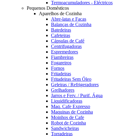
Termoacumuladores - Eléctricos
Pequenos Domésticos
Aparelhos de Cozinha
Abre-latas e Facas
Balanças de Cozinha
Batedeiras
Cafeteiras
Cápsulas de Café
Centrifugadoras
Espremedores
Fiambreiras
Fogareiros
Fornos
Fritadeiras
Fritadeiras Sem Óleo
Geleiras / Refrigeradores
Grelhadores
Jarros e Ferv. / Purif. Água
Liquidificadoras
Maq. Cafe Expresso
Maquinas de Cozinha
Moinhos de Cafe
Robot de Cozinha
Sandwicheiras
Torradeiras