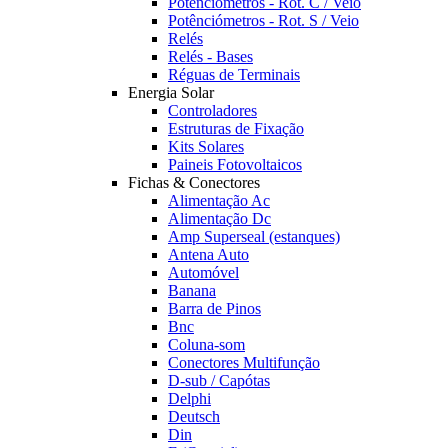
Potênciómetros - Rot. C / Veio
Potênciómetros - Rot. S / Veio
Relés
Relés - Bases
Réguas de Terminais
Energia Solar
Controladores
Estruturas de Fixação
Kits Solares
Paineis Fotovoltaicos
Fichas & Conectores
Alimentação Ac
Alimentação Dc
Amp Superseal (estanques)
Antena Auto
Automóvel
Banana
Barra de Pinos
Bnc
Coluna-som
Conectores Multifunção
D-sub / Capótas
Delphi
Deutsch
Din