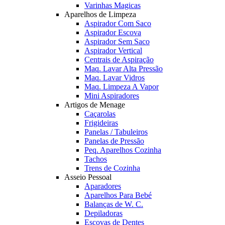
Varinhas Magicas
Aparelhos de Limpeza
Aspirador Com Saco
Aspirador Escova
Aspirador Sem Saco
Aspirador Vertical
Centrais de Aspiração
Maq. Lavar Alta Pressão
Maq. Lavar Vidros
Maq. Limpeza A Vapor
Mini Aspiradores
Artigos de Menage
Caçarolas
Frigideiras
Panelas / Tabuleiros
Panelas de Pressão
Peq. Aparelhos Cozinha
Tachos
Trens de Cozinha
Asseio Pessoal
Aparadores
Aparelhos Para Bebé
Balanças de W. C.
Depiladoras
Escovas de Dentes