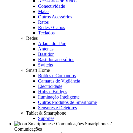
Acessórios de Video
Conectividade
Malas
Outros Acessórios
Ratos
Redes / Cabos
Teclados
Redes
Adaptador Poe
Antenas
Bastidor
Bastidor-acessórios
Switchs
Smart Home
Botões e Comandos
Camaras de Vigilância
Electricidade
Hubs e Bridges
Iluminação Inteligente
Outros Produtos de Smarthome
Sensores e Detetores
Tablet & Smartphone
Suportes
Smartphones /
Comunicações