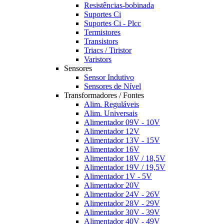
Resistências-bobinada
Suportes Ci
Suportes Ci - Plcc
Termistores
Transistors
Triacs / Tiristor
Varistors
Sensores
Sensor Indutivo
Sensores de Nível
Transformadores / Fontes
Alim. Reguláveis
Alim. Universais
Alimentador 09V - 10V
Alimentador 12V
Alimentador 13V - 15V
Alimentador 16V
Alimentador 18V / 18,5V
Alimentador 19V / 19,5V
Alimentador 1V - 5V
Alimentador 20V
Alimentador 24V - 26V
Alimentador 28V - 29V
Alimentador 30V - 39V
Alimentador 40V - 49V