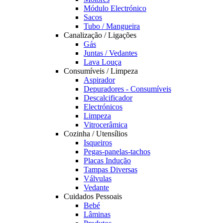
Módulo Electrónico
Sacos
Tubo / Mangueira
Canalização / Ligações
Gás
Juntas / Vedantes
Lava Louça
Consumíveis / Limpeza
Aspirador
Depuradores - Consumíveis
Descalcificador
Electrónicos
Limpeza
Vitrocerâmica
Cozinha / Utensílios
Isqueiros
Pegas-panelas-tachos
Placas Indução
Tampas Diversas
Válvulas
Vedante
Cuidados Pessoais
Bebé
Lâminas