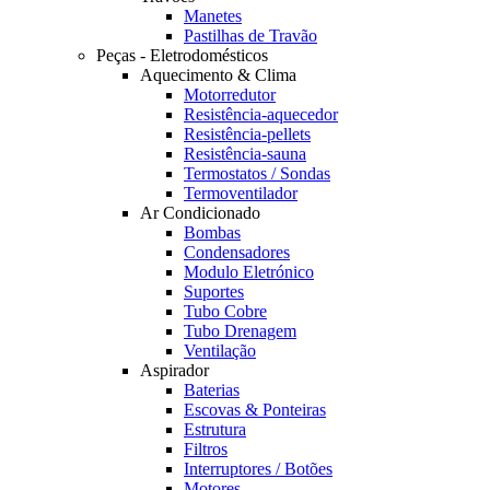
Manetes
Pastilhas de Travão
Peças - Eletrodomésticos
Aquecimento & Clima
Motorredutor
Resistência-aquecedor
Resistência-pellets
Resistência-sauna
Termostatos / Sondas
Termoventilador
Ar Condicionado
Bombas
Condensadores
Modulo Eletrónico
Suportes
Tubo Cobre
Tubo Drenagem
Ventilação
Aspirador
Baterias
Escovas & Ponteiras
Estrutura
Filtros
Interruptores / Botões
Motores