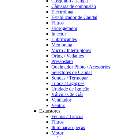
Casquilho / Tampa
Câmaras de combustão
Electroíman
Estabilizador de Caudal
Filtros
Hidrogerador
Injector
Lubrificantes
Membrana
Micro / Interruptores
Oring / Vedantes
Pressostato
Queimador Piloto / Acessórios
Selectores de Caudal
Sondas / Termopar
Tubos / Ligações
Unidade de Ignição
Válvulas de Gás
Ventilador
Venturi
Exaustores
Fechos / Trincos
Filtros
Iluminação-peças
Motor