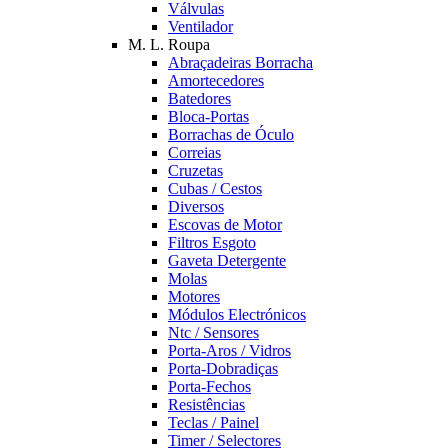
Válvulas
Ventilador
M. L. Roupa
Abraçadeiras Borracha
Amortecedores
Batedores
Bloca-Portas
Borrachas de Óculo
Correias
Cruzetas
Cubas / Cestos
Diversos
Escovas de Motor
Filtros Esgoto
Gaveta Detergente
Molas
Motores
Módulos Electrónicos
Ntc / Sensores
Porta-Aros / Vidros
Porta-Dobradiças
Porta-Fechos
Resistências
Teclas / Painel
Timer / Selectores