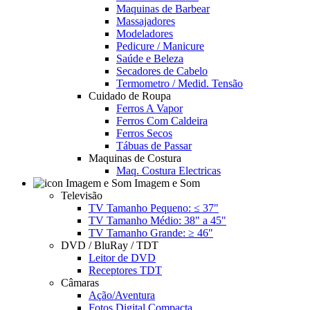
Maquinas de Barbear
Massajadores
Modeladores
Pedicure / Manicure
Saúde e Beleza
Secadores de Cabelo
Termometro / Medid. Tensão
Cuidado de Roupa
Ferros A Vapor
Ferros Com Caldeira
Ferros Secos
Tábuas de Passar
Maquinas de Costura
Maq. Costura Electricas
Imagem e Som
Televisão
TV Tamanho Pequeno: ≤ 37"
TV Tamanho Médio: 38" a 45"
TV Tamanho Grande: ≥ 46"
DVD / BluRay / TDT
Leitor de DVD
Receptores TDT
Câmaras
Ação/Aventura
Fotos Digital Compacta