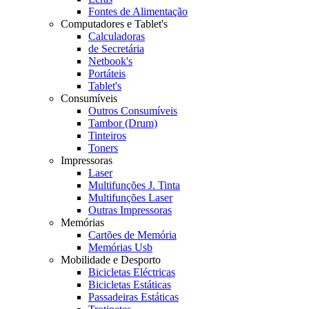
Fontes de Alimentação
Computadores e Tablet's
Calculadoras
de Secretária
Netbook's
Portáteis
Tablet's
Consumíveis
Outros Consumíveis
Tambor (Drum)
Tinteiros
Toners
Impressoras
Laser
Multifunções J. Tinta
Multifunções Laser
Outras Impressoras
Memórias
Cartões de Memória
Memórias Usb
Mobilidade e Desporto
Bicicletas Eléctricas
Bicicletas Estáticas
Passadeiras Estáticas