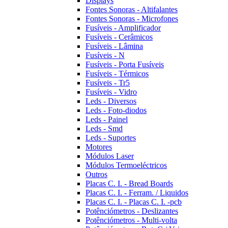
Displays
Fontes Sonoras - Altifalantes
Fontes Sonoras - Microfones
Fusíveis - Amplificador
Fusíveis - Cerâmicos
Fusíveis - Lâmina
Fusíveis - N
Fusíveis - Porta Fusíveis
Fusíveis - Térmicos
Fusíveis - Tr5
Fusíveis - Vidro
Leds - Diversos
Leds - Foto-diodos
Leds - Painel
Leds - Smd
Leds - Suportes
Motores
Módulos Laser
Módulos Termoeléctricos
Outros
Placas C. I. - Bread Boards
Placas C. I. - Ferram. / Liquidos
Placas C. I. - Placas C. I. -pcb
Potênciómetros - Deslizantes
Potênciómetros - Multi-volta