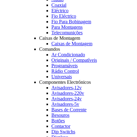
Coaxial
Eléctrico
Fio Eléctrico
Fio Para Bobinagem
Para Montagens
Telecomunições
Caixas de Montagem
Caixas de Montagem
Comandos
Ar Condicionado
Originais / Compatíveis
Programáveis
Rádio Control
Universais
Componentes Electrónicos
Avisadores-12v
Avisadores-220v
Avisadores-24v
Avisadores-5v
Bases de Corrente
Besouros
Botões
Contactor
Dip Switchs