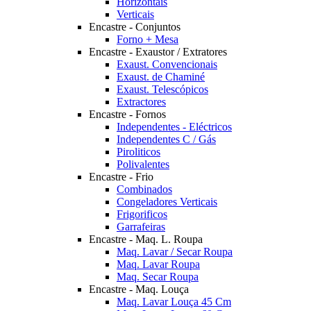
Horizontais
Verticais
Encastre - Conjuntos
Forno + Mesa
Encastre - Exaustor / Extratores
Exaust. Convencionais
Exaust. de Chaminé
Exaust. Telescópicos
Extractores
Encastre - Fornos
Independentes - Eléctricos
Independentes C / Gás
Piroliticos
Polivalentes
Encastre - Frio
Combinados
Congeladores Verticais
Frigorificos
Garrafeiras
Encastre - Maq. L. Roupa
Maq. Lavar / Secar Roupa
Maq. Lavar Roupa
Maq. Secar Roupa
Encastre - Maq. Louça
Maq. Lavar Louça 45 Cm