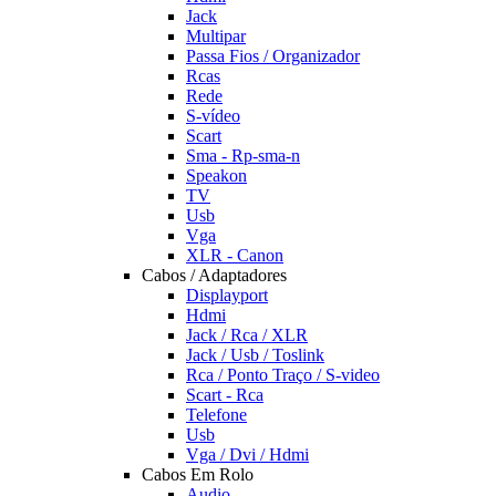
Jack
Multipar
Passa Fios / Organizador
Rcas
Rede
S-vídeo
Scart
Sma - Rp-sma-n
Speakon
TV
Usb
Vga
XLR - Canon
Cabos / Adaptadores
Displayport
Hdmi
Jack / Rca / XLR
Jack / Usb / Toslink
Rca / Ponto Traço / S-video
Scart - Rca
Telefone
Usb
Vga / Dvi / Hdmi
Cabos Em Rolo
Audio