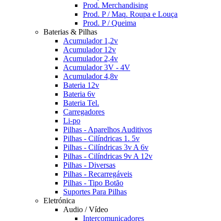
Prod. Merchandising
Prod. P / Maq. Roupa e Louça
Prod. P / Queima
Baterias & Pilhas
Acumulador 1,2v
Acumulador 12v
Acumulador 2,4v
Acumulador 3V - 4V
Acumulador 4,8v
Bateria 12v
Bateria 6v
Bateria Tel.
Carregadores
Li-po
Pilhas - Aparelhos Auditivos
Pilhas - Cilíndricas 1. 5v
Pilhas - Cilíndricas 3v A 6v
Pilhas - Cilíndricas 9v A 12v
Pilhas - Diversas
Pilhas - Recarregáveis
Pilhas - Tipo Botão
Suportes Para Pilhas
Eletrónica
Audio / Vídeo
Intercomunicadores