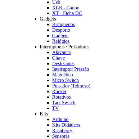
Usb
XLR - Canon
XT - Ficha DC
Gadgets
Brinquedos
Desporto
Gadgets
Relógios
Interruptores / Pulsadores
Alavanca
Chave
Deslizantes
Interruptor Pressão
Magnético
Micro Switch
Pulsador (Teimoso)
Rocker
Rotativos
Tact Switch
TV
Kits
Arduino
Kits Didáticos
Raspberry
Sensores