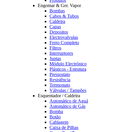
Produtos
Engomar & Ger. Vapor
Bombas
Cabos & Tubos
Caldeira
Capas
Depositos
Electrovalvulas
Ferro Completo
Filtros
Interruptores
Juntas
Módulo Electrónico
Plásticos - Estrutura
Pressostato
Resistência
Termostato
Válvulas / Tampões
Esquentador / Caldeira
Automático de Aguá
Automático de Gás
Bomba
Botão
Cablagem
Caixa de Pilhas