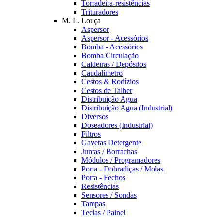
Torradeira-resistências
Trituradores
M. L. Louça
Aspersor
Aspersor - Acessórios
Bomba - Acessórios
Bomba Circulação
Caldeiras / Depósitos
Caudalímetro
Cestos & Rodízios
Cestos de Talher
Distribuição Agua
Distribuição Agua (Industrial)
Diversos
Doseadores (Industrial)
Filtros
Gavetas Detergente
Juntas / Borrachas
Módulos / Programadores
Porta - Dobradiças / Molas
Porta - Fechos
Resistências
Sensores / Sondas
Tampas
Teclas / Painel