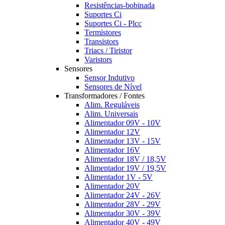
Resistências-bobinada
Suportes Ci
Suportes Ci - Plcc
Termistores
Transistors
Triacs / Tiristor
Varistors
Sensores
Sensor Indutivo
Sensores de Nível
Transformadores / Fontes
Alim. Reguláveis
Alim. Universais
Alimentador 09V - 10V
Alimentador 12V
Alimentador 13V - 15V
Alimentador 16V
Alimentador 18V / 18,5V
Alimentador 19V / 19,5V
Alimentador 1V - 5V
Alimentador 20V
Alimentador 24V - 26V
Alimentador 28V - 29V
Alimentador 30V - 39V
Alimentador 40V - 49V