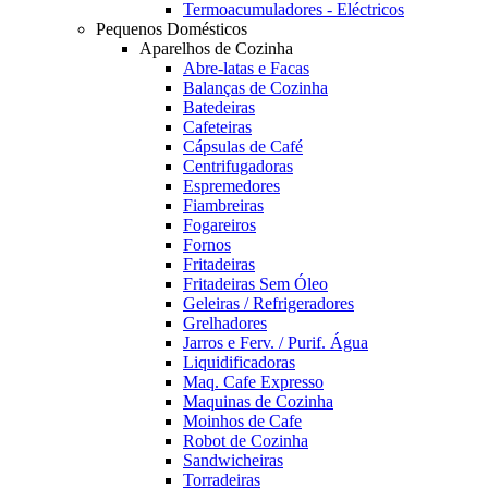
Termoacumuladores - Eléctricos
Pequenos Domésticos
Aparelhos de Cozinha
Abre-latas e Facas
Balanças de Cozinha
Batedeiras
Cafeteiras
Cápsulas de Café
Centrifugadoras
Espremedores
Fiambreiras
Fogareiros
Fornos
Fritadeiras
Fritadeiras Sem Óleo
Geleiras / Refrigeradores
Grelhadores
Jarros e Ferv. / Purif. Água
Liquidificadoras
Maq. Cafe Expresso
Maquinas de Cozinha
Moinhos de Cafe
Robot de Cozinha
Sandwicheiras
Torradeiras