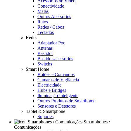
Acessórios de Video
Conectividade
Malas
Outros Acessórios
Ratos
Redes / Cabos
Teclados
Redes
Adaptador Poe
Antenas
Bastidor
Bastidor-acessórios
Switchs
Smart Home
Botões e Comandos
Camaras de Vigilância
Electricidade
Hubs e Bridges
Iluminação Inteligente
Outros Produtos de Smarthome
Sensores e Detetores
Tablet & Smartphone
Suportes
Smartphones /
Comunicações