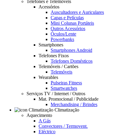
Telefones e Telemóveis
Acessórios
Auscultadores e Auriculares
Capas e Películas
Mini Colunas Portáteis
Outros Acessórios
Óculos/Lente
Powerbanks
Smartphones
Smartphones Android
Telefones Fixos
Telefones Domésticos
Telemóveis / Cartões
Telemóveis
Wearables
Pulseiras Fitness
Smartwatches
Serviços TV / Internet / Outros
Mat. Promocional / Publicidade
Merchandising / Brindes
Climatização
Aquecimento
A Gás
Convectores / Termovent.
Eléctrico