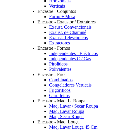
Horizontais
Verticais
Encastre - Conjuntos
Forno + Mesa
Encastre - Exaustor / Extratores
Exaust. Convencionais
Exaust. de Chaminé
Exaust. Telescópicos
Extractores
Encastre - Fornos
Independentes - Eléctricos
Independentes C / Gás
Piroliticos
Polivalentes
Encastre - Frio
Combinados
Congeladores Verticais
Frigorificos
Garrafeiras
Encastre - Maq. L. Roupa
Maq. Lavar / Secar Roupa
Maq. Lavar Roupa
Maq. Secar Roupa
Encastre - Maq. Louça
Maq. Lavar Louça 45 Cm