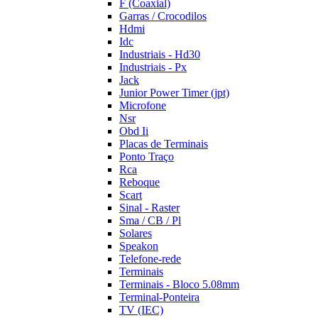
F (Coaxial)
Garras / Crocodilos
Hdmi
Idc
Industriais - Hd30
Industriais - Px
Jack
Junior Power Timer (jpt)
Microfone
Nsr
Obd Ii
Placas de Terminais
Ponto Traço
Rca
Reboque
Scart
Sinal - Raster
Sma / CB / Pl
Solares
Speakon
Telefone-rede
Terminais
Terminais - Bloco 5.08mm
Terminal-Ponteira
TV (IEC)