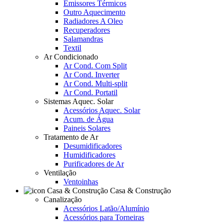
Emissores Térmicos
Outro Aquecimento
Radiadores A Oleo
Recuperadores
Salamandras
Textil
Ar Condicionado
Ar Cond. Com Split
Ar Cond. Inverter
Ar Cond. Multi-split
Ar Cond. Portatil
Sistemas Aquec. Solar
Acessórios Aquec. Solar
Acum. de Água
Paineis Solares
Tratamento de Ar
Desumidificadores
Humidificadores
Purificadores de Ar
Ventilação
Ventoinhas
Casa & Construção
Canalização
Acessórios Latão/Alumínio
Acessórios para Torneiras