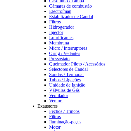
Casquilho / Tampa
Câmaras de combustão
Electroíman
Estabilizador de Caudal
Filtros
Hidrogerador
Injector
Lubrificantes
Membrana
Micro / Interruptores
Oring / Vedantes
Pressostato
Queimador Piloto / Acessórios
Selectores de Caudal
Sondas / Termopar
Tubos / Ligações
Unidade de Ignição
Válvulas de Gás
Ventilador
Venturi
Exaustores
Fechos / Trincos
Filtros
Iluminação-peças
Motor