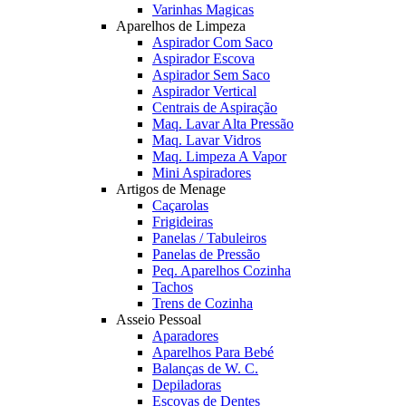
Varinhas Magicas
Aparelhos de Limpeza
Aspirador Com Saco
Aspirador Escova
Aspirador Sem Saco
Aspirador Vertical
Centrais de Aspiração
Maq. Lavar Alta Pressão
Maq. Lavar Vidros
Maq. Limpeza A Vapor
Mini Aspiradores
Artigos de Menage
Caçarolas
Frigideiras
Panelas / Tabuleiros
Panelas de Pressão
Peq. Aparelhos Cozinha
Tachos
Trens de Cozinha
Asseio Pessoal
Aparadores
Aparelhos Para Bebé
Balanças de W. C.
Depiladoras
Escovas de Dentes