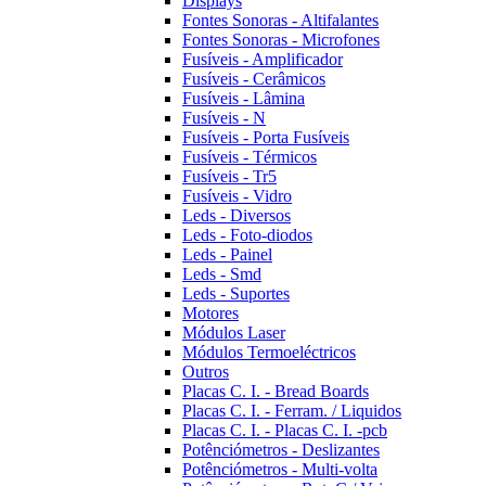
Displays
Fontes Sonoras - Altifalantes
Fontes Sonoras - Microfones
Fusíveis - Amplificador
Fusíveis - Cerâmicos
Fusíveis - Lâmina
Fusíveis - N
Fusíveis - Porta Fusíveis
Fusíveis - Térmicos
Fusíveis - Tr5
Fusíveis - Vidro
Leds - Diversos
Leds - Foto-diodos
Leds - Painel
Leds - Smd
Leds - Suportes
Motores
Módulos Laser
Módulos Termoeléctricos
Outros
Placas C. I. - Bread Boards
Placas C. I. - Ferram. / Liquidos
Placas C. I. - Placas C. I. -pcb
Potênciómetros - Deslizantes
Potênciómetros - Multi-volta