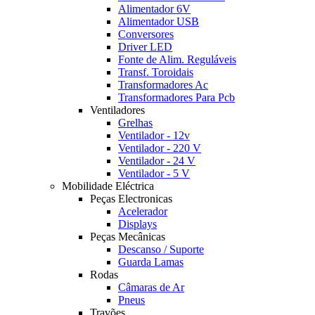
Alimentador 6V
Alimentador USB
Conversores
Driver LED
Fonte de Alim. Reguláveis
Transf. Toroidais
Transformadores Ac
Transformadores Para Pcb
Ventiladores
Grelhas
Ventilador - 12v
Ventilador - 220 V
Ventilador - 24 V
Ventilador - 5 V
Mobilidade Eléctrica
Peças Electronicas
Acelerador
Displays
Peças Mecânicas
Descanso / Suporte
Guarda Lamas
Rodas
Câmaras de Ar
Pneus
Travões