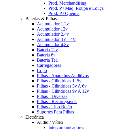
Prod. Merchandising
Prod. P / Maq. Roupa e Louça
Prod. P / Queima
Baterias & Pilhas
Acumulador 1,2v
Acumulador 12v
Acumulador 2,4v
Acumulador 3V - 4V
Acumulador 4,8v
Bateria 12v
Bateria 6v
Bateria Tel.
Carregadores
Li-po
Pilhas - Aparelhos Auditivos
Pilhas - Cilíndricas 1. 5v
Pilhas - Cilíndricas 3v A 6v
Pilhas - Cilíndricas 9v A 12v
Pilhas - Diversas
Pilhas - Recarregáveis
Pilhas - Tipo Botão
Suportes Para Pilhas
Eletrónica
Audio / Vídeo
Intercomunicadores