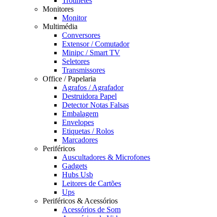
Trotinetes
Monitores
Monitor
Multimédia
Conversores
Extensor / Comutador
Minipc / Smart TV
Seletores
Transmissores
Office / Papelaria
Agrafos / Agrafador
Destruidora Papel
Detector Notas Falsas
Embalagem
Envelopes
Etiquetas / Rolos
Marcadores
Periféricos
Auscultadores & Microfones
Gadgets
Hubs Usb
Leitores de Cartões
Ups
Periféricos & Acessórios
Acessórios de Som