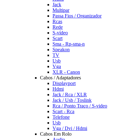
Jack
Multipar
Passa Fios / Organizador
Rcas
Rede
S-vídeo
Scart
Sma - Rp-sma-n
Speakon
TV
Usb
Vga
XLR - Canon
Cabos / Adaptadores
Displayport
Hdmi
Jack / Rca / XLR
Jack / Usb / Toslink
Rca / Ponto Traço / S-video
Scart - Rca
Telefone
Usb
Vga / Dvi / Hdmi
Cabos Em Rolo
Audio