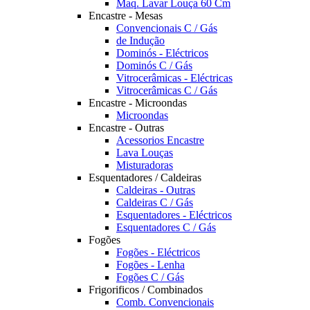
Maq. Lavar Louça 60 Cm
Encastre - Mesas
Convencionais C / Gás
de Indução
Dominós - Eléctricos
Dominós C / Gás
Vitrocerâmicas - Eléctricas
Vitrocerâmicas C / Gás
Encastre - Microondas
Microondas
Encastre - Outras
Acessorios Encastre
Lava Louças
Misturadoras
Esquentadores / Caldeiras
Caldeiras - Outras
Caldeiras C / Gás
Esquentadores - Eléctricos
Esquentadores C / Gás
Fogões
Fogões - Eléctricos
Fogões - Lenha
Fogões C / Gás
Frigorificos / Combinados
Comb. Convencionais