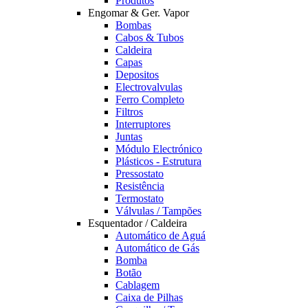
Produtos
Engomar & Ger. Vapor
Bombas
Cabos & Tubos
Caldeira
Capas
Depositos
Electrovalvulas
Ferro Completo
Filtros
Interruptores
Juntas
Módulo Electrónico
Plásticos - Estrutura
Pressostato
Resistência
Termostato
Válvulas / Tampões
Esquentador / Caldeira
Automático de Aguá
Automático de Gás
Bomba
Botão
Cablagem
Caixa de Pilhas