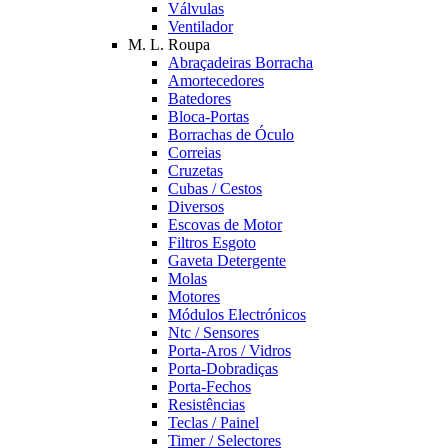
Válvulas
Ventilador
M. L. Roupa
Abraçadeiras Borracha
Amortecedores
Batedores
Bloca-Portas
Borrachas de Óculo
Correias
Cruzetas
Cubas / Cestos
Diversos
Escovas de Motor
Filtros Esgoto
Gaveta Detergente
Molas
Motores
Módulos Electrónicos
Ntc / Sensores
Porta-Aros / Vidros
Porta-Dobradiças
Porta-Fechos
Resistências
Teclas / Painel
Timer / Selectores