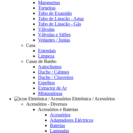
Mangueiras
Torneiras
Tubo de Exaustão
Tubo de Ligação - Agua
Tubo de Ligação - Gás
Válvulas
Válvulas e Sifões
Vedantes / Juntas
Casa
Estendais
Limpeza
Casas de Banho
Autoclismos
Duche / Cabines
Duche / Chuveiros
Espelhos
Extractor de Ar
Misturadoras
Eletrónica / Acessórios
Acessórios - Diversos
Acessórios e Baterias
Acessórios
Adaptadores Eléctricos
Baterias
Lampadas