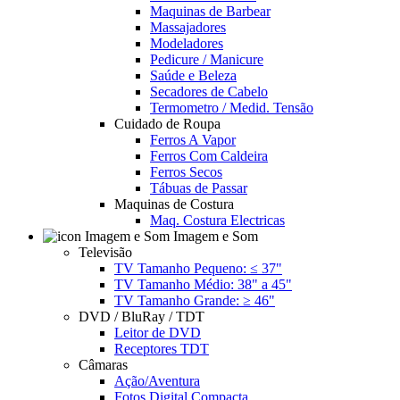
Maquinas de Barbear
Massajadores
Modeladores
Pedicure / Manicure
Saúde e Beleza
Secadores de Cabelo
Termometro / Medid. Tensão
Cuidado de Roupa
Ferros A Vapor
Ferros Com Caldeira
Ferros Secos
Tábuas de Passar
Maquinas de Costura
Maq. Costura Electricas
Imagem e Som
Televisão
TV Tamanho Pequeno: ≤ 37"
TV Tamanho Médio: 38" a 45"
TV Tamanho Grande: ≥ 46"
DVD / BluRay / TDT
Leitor de DVD
Receptores TDT
Câmaras
Ação/Aventura
Fotos Digital Compacta