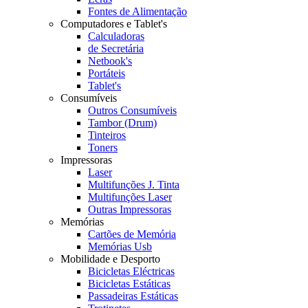
Fontes de Alimentação
Computadores e Tablet's
Calculadoras
de Secretária
Netbook's
Portáteis
Tablet's
Consumíveis
Outros Consumíveis
Tambor (Drum)
Tinteiros
Toners
Impressoras
Laser
Multifunções J. Tinta
Multifunções Laser
Outras Impressoras
Memórias
Cartões de Memória
Memórias Usb
Mobilidade e Desporto
Bicicletas Eléctricas
Bicicletas Estáticas
Passadeiras Estáticas