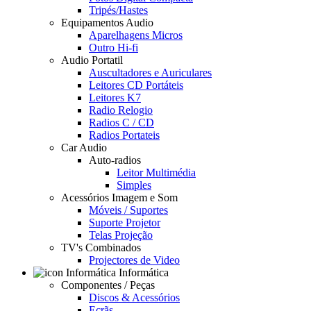
Tripés/Hastes
Equipamentos Audio
Aparelhagens Micros
Outro Hi-fi
Audio Portatil
Auscultadores e Auriculares
Leitores CD Portáteis
Leitores K7
Radio Relogio
Radios C / CD
Radios Portateis
Car Audio
Auto-radios
Leitor Multimédia
Simples
Acessórios Imagem e Som
Móveis / Suportes
Suporte Projetor
Telas Projeção
TV's Combinados
Projectores de Video
Informática
Componentes / Peças
Discos & Acessórios
Ecrãs