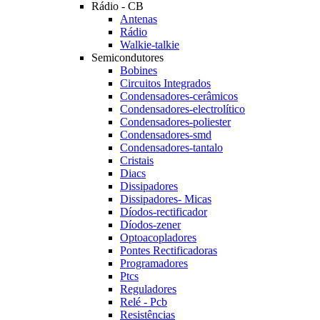
Rádio - CB
Antenas
Rádio
Walkie-talkie
Semicondutores
Bobines
Circuitos Integrados
Condensadores-cerâmicos
Condensadores-electrolítico
Condensadores-poliester
Condensadores-smd
Condensadores-tantalo
Cristais
Diacs
Dissipadores
Dissipadores- Micas
Díodos-rectificador
Díodos-zener
Optoacopladores
Pontes Rectificadoras
Programadores
Ptcs
Reguladores
Relé - Pcb
Resistências