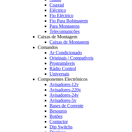
Coaxial
Eléctrico
Fio Eléctrico
Fio Para Bobinagem
Para Montagens
Telecomunições
Caixas de Montagem
Caixas de Montagem
Comandos
Ar Condicionado
Originais / Compatíveis
Programáveis
Rádio Control
Universais
Componentes Electrónicos
Avisadores-12v
Avisadores-220v
Avisadores-24v
Avisadores-5v
Bases de Corrente
Besouros
Botões
Contactor
Dip Switchs