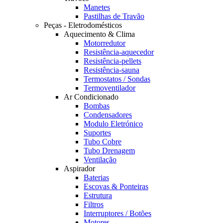
Manetes
Pastilhas de Travão
Peças - Eletrodomésticos
Aquecimento & Clima
Motorredutor
Resistência-aquecedor
Resistência-pellets
Resistência-sauna
Termostatos / Sondas
Termoventilador
Ar Condicionado
Bombas
Condensadores
Modulo Eletrónico
Suportes
Tubo Cobre
Tubo Drenagem
Ventilação
Aspirador
Baterias
Escovas & Ponteiras
Estrutura
Filtros
Interruptores / Botões
Motores