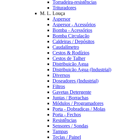
Torradeira-resistências
Trituradores
M. L. Louça
Aspersor
Aspersor - Acessórios
Bomba - Acessórios
Bomba Circulação
Caldeiras / Depósitos
Caudalímetro
Cestos & Rodízios
Cestos de Talher
Distribuição Agua
Distribuição Agua (Industrial)
Diversos
Doseadores (Industrial)
Filtros
Gavetas Detergente
Juntas / Borrachas
Módulos / Programadores
Porta - Dobradiças / Molas
Porta - Fechos
Resistências
Sensores / Sondas
Tampas
Teclas / Painel