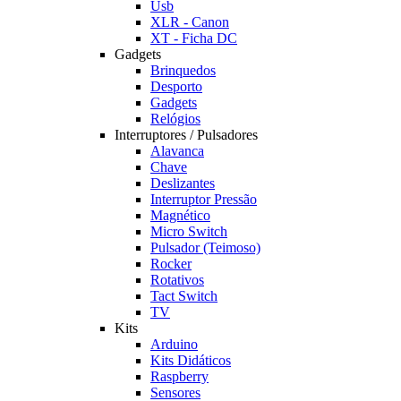
Usb
XLR - Canon
XT - Ficha DC
Gadgets
Brinquedos
Desporto
Gadgets
Relógios
Interruptores / Pulsadores
Alavanca
Chave
Deslizantes
Interruptor Pressão
Magnético
Micro Switch
Pulsador (Teimoso)
Rocker
Rotativos
Tact Switch
TV
Kits
Arduino
Kits Didáticos
Raspberry
Sensores