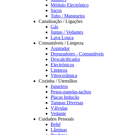
Módulo Electrónico
Sacos
Tubo / Mangueira
Canalização / Ligações
Gás
Juntas / Vedantes
Lava Louça
Consumíveis / Limpeza
Aspirador
Depuradores - Consumíveis
Descalcificador
Electrónicos
Limpeza
Vitrocerâmica
Cozinha / Utensílios
Isqueiros
Pegas-panelas-tachos
Placas Indução
Tampas Diversas
Válvulas
Vedante
Cuidados Pessoais
Bebé
Lâminas