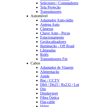
Selectores / Comutadores
Tela Projeção
Transmissores
Automóvel
Adaptador Auto-rádio
Antena Auto
Câmeras
Chave Auto - Peças
Estacionamento
Geolocalizadores
Iluminação - Off Road
Lâmpadas
Relés
Transmissores Fm
Cabos
Adaptador de Viagem
Alimentação
Apple
Bnc / CCTV
Db9 / Db25 / Rs232 / Lpt
Din
Displayport
Fibra Óptica
Flat-cable
Hdmi