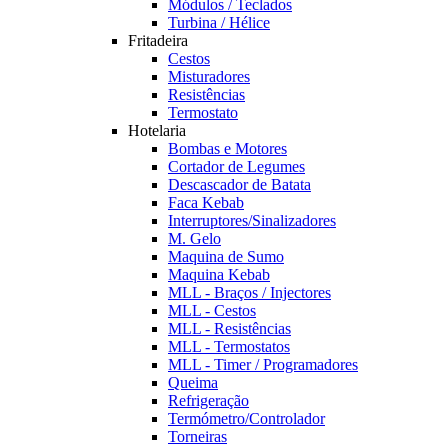
Módulos / Teclados
Turbina / Hélice
Fritadeira
Cestos
Misturadores
Resistências
Termostato
Hotelaria
Bombas e Motores
Cortador de Legumes
Descascador de Batata
Faca Kebab
Interruptores/Sinalizadores
M. Gelo
Maquina de Sumo
Maquina Kebab
MLL - Braços / Injectores
MLL - Cestos
MLL - Resistências
MLL - Termostatos
MLL - Timer / Programadores
Queima
Refrigeração
Termómetro/Controlador
Torneiras