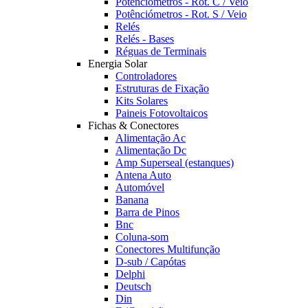
Potênciómetros - Rot. C / Veio
Potênciómetros - Rot. S / Veio
Relés
Relés - Bases
Réguas de Terminais
Energia Solar
Controladores
Estruturas de Fixação
Kits Solares
Paineis Fotovoltaicos
Fichas & Conectores
Alimentação Ac
Alimentação Dc
Amp Superseal (estanques)
Antena Auto
Automóvel
Banana
Barra de Pinos
Bnc
Coluna-som
Conectores Multifunção
D-sub / Capótas
Delphi
Deutsch
Din