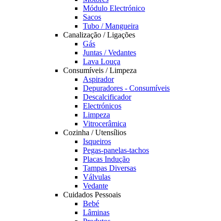
Módulo Electrónico
Sacos
Tubo / Mangueira
Canalização / Ligações
Gás
Juntas / Vedantes
Lava Louça
Consumíveis / Limpeza
Aspirador
Depuradores - Consumíveis
Descalcificador
Electrónicos
Limpeza
Vitrocerâmica
Cozinha / Utensílios
Isqueiros
Pegas-panelas-tachos
Placas Indução
Tampas Diversas
Válvulas
Vedante
Cuidados Pessoais
Bebé
Lâminas