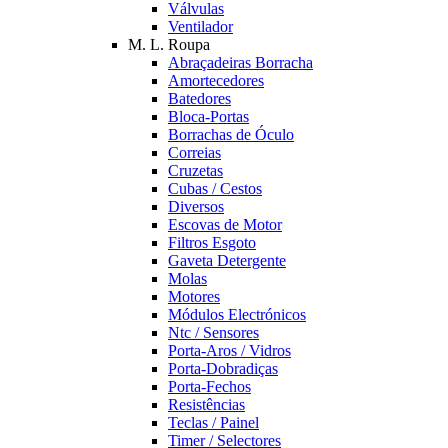
Válvulas
Ventilador
M. L. Roupa
Abraçadeiras Borracha
Amortecedores
Batedores
Bloca-Portas
Borrachas de Óculo
Correias
Cruzetas
Cubas / Cestos
Diversos
Escovas de Motor
Filtros Esgoto
Gaveta Detergente
Molas
Motores
Módulos Electrónicos
Ntc / Sensores
Porta-Aros / Vidros
Porta-Dobradiças
Porta-Fechos
Resistências
Teclas / Painel
Timer / Selectores