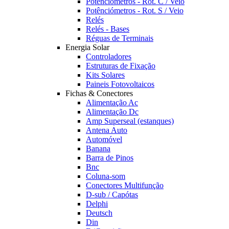
Potênciómetros - Rot. C / Veio
Potênciómetros - Rot. S / Veio
Relés
Relés - Bases
Réguas de Terminais
Energia Solar
Controladores
Estruturas de Fixação
Kits Solares
Paineis Fotovoltaicos
Fichas & Conectores
Alimentação Ac
Alimentação Dc
Amp Superseal (estanques)
Antena Auto
Automóvel
Banana
Barra de Pinos
Bnc
Coluna-som
Conectores Multifunção
D-sub / Capótas
Delphi
Deutsch
Din