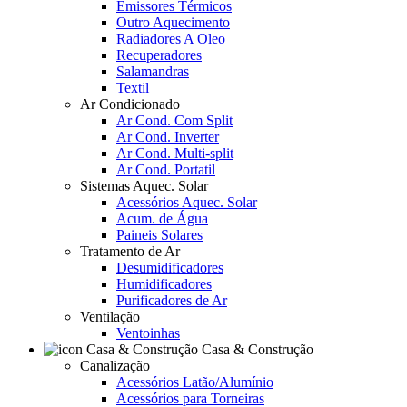
Emissores Térmicos
Outro Aquecimento
Radiadores A Oleo
Recuperadores
Salamandras
Textil
Ar Condicionado
Ar Cond. Com Split
Ar Cond. Inverter
Ar Cond. Multi-split
Ar Cond. Portatil
Sistemas Aquec. Solar
Acessórios Aquec. Solar
Acum. de Água
Paineis Solares
Tratamento de Ar
Desumidificadores
Humidificadores
Purificadores de Ar
Ventilação
Ventoinhas
Casa & Construção
Canalização
Acessórios Latão/Alumínio
Acessórios para Torneiras