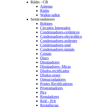
Rádio - CB
Antenas
Rádio
Walkie-talkie
Semicondutores
Bobines
Circuitos Integrados
Condensadores-cerâmicos
Condensadores-electrolítico
Condensadores-poliester
Condensadores-smd
Condensadores-tantalo
Cristais
Diacs
Dissipadores
Dissipadores- Micas
Díodos-rectificador
Díodos-zener
Optoacopladores
Pontes Rectificadoras
Programadores
Ptcs
Reguladores
Relé - Pcb
Resistências