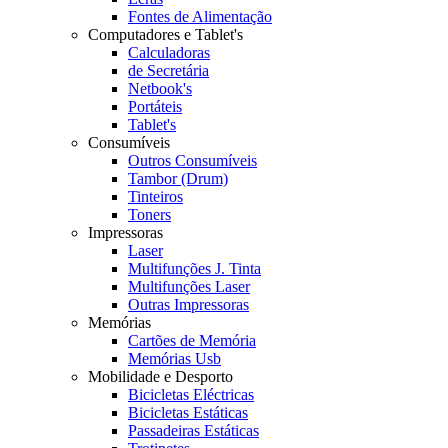
Fontes de Alimentação
Computadores e Tablet's
Calculadoras
de Secretária
Netbook's
Portáteis
Tablet's
Consumíveis
Outros Consumíveis
Tambor (Drum)
Tinteiros
Toners
Impressoras
Laser
Multifunções J. Tinta
Multifunções Laser
Outras Impressoras
Memórias
Cartões de Memória
Memórias Usb
Mobilidade e Desporto
Bicicletas Eléctricas
Bicicletas Estáticas
Passadeiras Estáticas