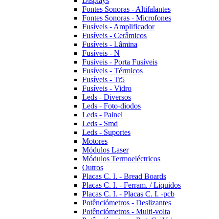
Displays
Fontes Sonoras - Altifalantes
Fontes Sonoras - Microfones
Fusíveis - Amplificador
Fusíveis - Cerâmicos
Fusíveis - Lâmina
Fusíveis - N
Fusíveis - Porta Fusíveis
Fusíveis - Térmicos
Fusíveis - Tr5
Fusíveis - Vidro
Leds - Diversos
Leds - Foto-diodos
Leds - Painel
Leds - Smd
Leds - Suportes
Motores
Módulos Laser
Módulos Termoeléctricos
Outros
Placas C. I. - Bread Boards
Placas C. I. - Ferram. / Liquidos
Placas C. I. - Placas C. I. -pcb
Potênciómetros - Deslizantes
Potênciómetros - Multi-volta