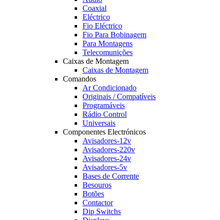
Coaxial
Eléctrico
Fio Eléctrico
Fio Para Bobinagem
Para Montagens
Telecomunições
Caixas de Montagem
Caixas de Montagem
Comandos
Ar Condicionado
Originais / Compatíveis
Programáveis
Rádio Control
Universais
Componentes Electrónicos
Avisadores-12v
Avisadores-220v
Avisadores-24v
Avisadores-5v
Bases de Corrente
Besouros
Botões
Contactor
Dip Switchs