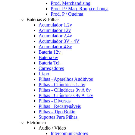
Prod. Merchandising
Prod. P / Maq. Roupa e Louça
Prod. P / Queima
Baterias & Pilhas
Acumulador 1,2v
Acumulador 12v
Acumulador 2,4v
Acumulador 3V - 4V
Acumulador 4,8v
Bateria 12v
Bateria 6v
Bateria Tel.
Carregadores
Li-po
Pilhas - Aparelhos Auditivos
Pilhas - Cilíndricas 1. 5v
Pilhas - Cilíndricas 3v A 6v
Pilhas - Cilíndricas 9v A 12v
Pilhas - Diversas
Pilhas - Recarregáveis
Pilhas - Tipo Botão
Suportes Para Pilhas
Eletrónica
Audio / Vídeo
Intercomunicadores