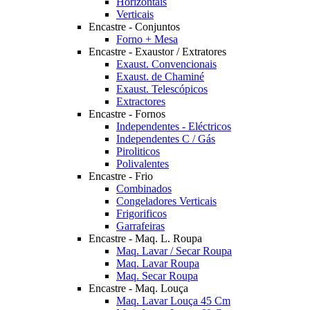
Horizontais
Verticais
Encastre - Conjuntos
Forno + Mesa
Encastre - Exaustor / Extratores
Exaust. Convencionais
Exaust. de Chaminé
Exaust. Telescópicos
Extractores
Encastre - Fornos
Independentes - Eléctricos
Independentes C / Gás
Piroliticos
Polivalentes
Encastre - Frio
Combinados
Congeladores Verticais
Frigorificos
Garrafeiras
Encastre - Maq. L. Roupa
Maq. Lavar / Secar Roupa
Maq. Lavar Roupa
Maq. Secar Roupa
Encastre - Maq. Louça
Maq. Lavar Louça 45 Cm