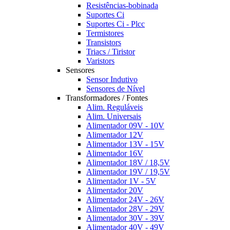
Resistências-bobinada
Suportes Ci
Suportes Ci - Plcc
Termistores
Transistors
Triacs / Tiristor
Varistors
Sensores
Sensor Indutivo
Sensores de Nível
Transformadores / Fontes
Alim. Reguláveis
Alim. Universais
Alimentador 09V - 10V
Alimentador 12V
Alimentador 13V - 15V
Alimentador 16V
Alimentador 18V / 18,5V
Alimentador 19V / 19,5V
Alimentador 1V - 5V
Alimentador 20V
Alimentador 24V - 26V
Alimentador 28V - 29V
Alimentador 30V - 39V
Alimentador 40V - 49V