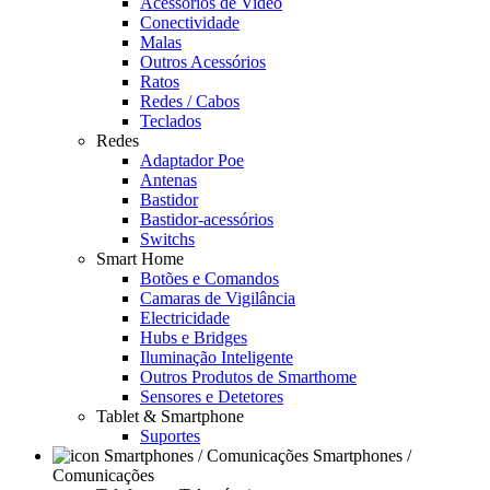
Acessórios de Video
Conectividade
Malas
Outros Acessórios
Ratos
Redes / Cabos
Teclados
Redes
Adaptador Poe
Antenas
Bastidor
Bastidor-acessórios
Switchs
Smart Home
Botões e Comandos
Camaras de Vigilância
Electricidade
Hubs e Bridges
Iluminação Inteligente
Outros Produtos de Smarthome
Sensores e Detetores
Tablet & Smartphone
Suportes
Smartphones /
Comunicações