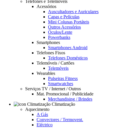
Telefones e Telemóveis
Acessórios
Auscultadores e Auriculares
Capas e Películas
Mini Colunas Portáteis
Outros Acessórios
Óculos/Lente
Powerbanks
Smartphones
Smartphones Android
Telefones Fixos
Telefones Domésticos
Telemóveis / Cartões
Telemóveis
Wearables
Pulseiras Fitness
Smartwatches
Serviços TV / Internet / Outros
Mat. Promocional / Publicidade
Merchandising / Brindes
Climatização
Aquecimento
A Gás
Convectores / Termovent.
Eléctrico