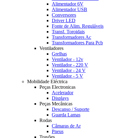
Alimentador 6V
Alimentador USB
Conversores
Driver LED
Fonte de Alim. Reguláveis
Transf. Toroidais
Transformadores Ac
Transformadores Para Pcb
Ventiladores
Grelhas
Ventilador - 12v
Ventilador - 220 V
Ventilador - 24 V
Ventilador - 5 V
Mobilidade Eléctrica
Peças Electronicas
Acelerador
Displays
Peças Mecânicas
Descanso / Suporte
Guarda Lamas
Rodas
Câmaras de Ar
Pneus
Travões