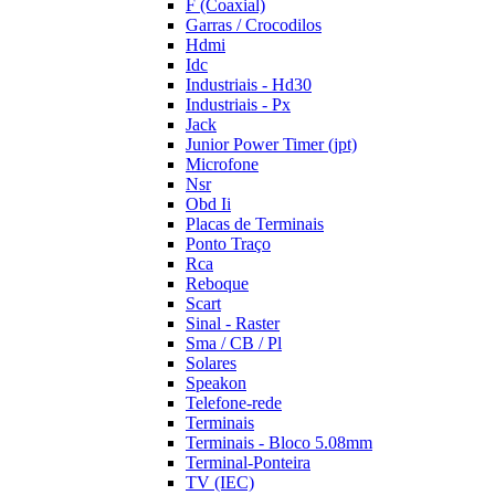
F (Coaxial)
Garras / Crocodilos
Hdmi
Idc
Industriais - Hd30
Industriais - Px
Jack
Junior Power Timer (jpt)
Microfone
Nsr
Obd Ii
Placas de Terminais
Ponto Traço
Rca
Reboque
Scart
Sinal - Raster
Sma / CB / Pl
Solares
Speakon
Telefone-rede
Terminais
Terminais - Bloco 5.08mm
Terminal-Ponteira
TV (IEC)