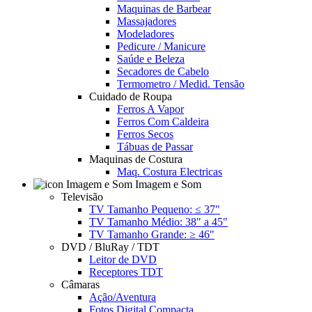
Maquinas de Barbear
Massajadores
Modeladores
Pedicure / Manicure
Saúde e Beleza
Secadores de Cabelo
Termometro / Medid. Tensão
Cuidado de Roupa
Ferros A Vapor
Ferros Com Caldeira
Ferros Secos
Tábuas de Passar
Maquinas de Costura
Maq. Costura Electricas
Imagem e Som
Televisão
TV Tamanho Pequeno: ≤ 37"
TV Tamanho Médio: 38" a 45"
TV Tamanho Grande: ≥ 46"
DVD / BluRay / TDT
Leitor de DVD
Receptores TDT
Câmaras
Ação/Aventura
Fotos Digital Compacta