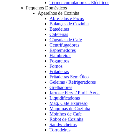
Termoacumuladores - Eléctricos
Pequenos Domésticos
Aparelhos de Cozinha
Abre-latas e Facas
Balanças de Cozinha
Batedeiras
Cafeteiras
Cápsulas de Café
Centrifugadoras
Espremedores
Fiambreiras
Fogareiros
Fornos
Fritadeiras
Fritadeiras Sem Óleo
Geleiras / Refrigeradores
Grelhadores
Jarros e Ferv. / Purif. Água
Liquidificadoras
Maq. Cafe Expresso
Maquinas de Cozinha
Moinhos de Cafe
Robot de Cozinha
Sandwicheiras
Torradeiras