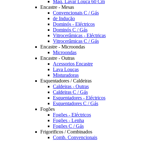
Maq. Lavar Louça 60 Cm
Encastre - Mesas
Convencionais C / Gás
de Indução
Dominós - Eléctricos
Dominós C / Gás
Vitrocerâmicas - Eléctricas
Vitrocerâmicas C / Gás
Encastre - Microondas
Microondas
Encastre - Outras
Acessorios Encastre
Lava Louças
Misturadoras
Esquentadores / Caldeiras
Caldeiras - Outras
Caldeiras C / Gás
Esquentadores - Eléctricos
Esquentadores C / Gás
Fogões
Fogões - Eléctricos
Fogões - Lenha
Fogões C / Gás
Frigorificos / Combinados
Comb. Convencionais