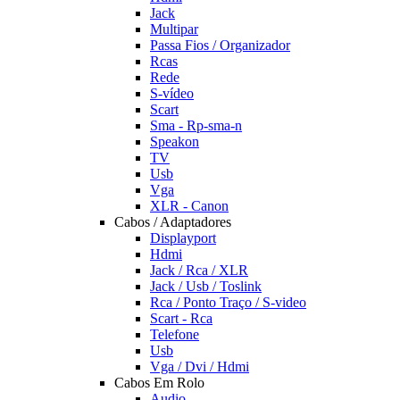
Jack
Multipar
Passa Fios / Organizador
Rcas
Rede
S-vídeo
Scart
Sma - Rp-sma-n
Speakon
TV
Usb
Vga
XLR - Canon
Cabos / Adaptadores
Displayport
Hdmi
Jack / Rca / XLR
Jack / Usb / Toslink
Rca / Ponto Traço / S-video
Scart - Rca
Telefone
Usb
Vga / Dvi / Hdmi
Cabos Em Rolo
Audio