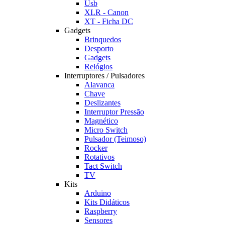
Usb
XLR - Canon
XT - Ficha DC
Gadgets
Brinquedos
Desporto
Gadgets
Relógios
Interruptores / Pulsadores
Alavanca
Chave
Deslizantes
Interruptor Pressão
Magnético
Micro Switch
Pulsador (Teimoso)
Rocker
Rotativos
Tact Switch
TV
Kits
Arduino
Kits Didáticos
Raspberry
Sensores