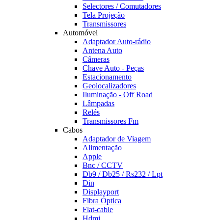
Selectores / Comutadores
Tela Projeção
Transmissores
Automóvel
Adaptador Auto-rádio
Antena Auto
Câmeras
Chave Auto - Peças
Estacionamento
Geolocalizadores
Iluminação - Off Road
Lâmpadas
Relés
Transmissores Fm
Cabos
Adaptador de Viagem
Alimentação
Apple
Bnc / CCTV
Db9 / Db25 / Rs232 / Lpt
Din
Displayport
Fibra Óptica
Flat-cable
Hdmi