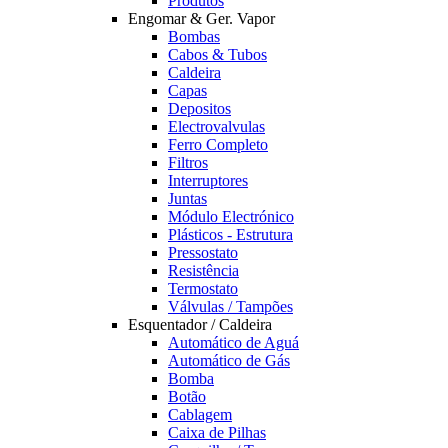
Produtos
Engomar & Ger. Vapor
Bombas
Cabos & Tubos
Caldeira
Capas
Depositos
Electrovalvulas
Ferro Completo
Filtros
Interruptores
Juntas
Módulo Electrónico
Plásticos - Estrutura
Pressostato
Resistência
Termostato
Válvulas / Tampões
Esquentador / Caldeira
Automático de Aguá
Automático de Gás
Bomba
Botão
Cablagem
Caixa de Pilhas