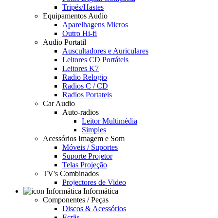
Tripés/Hastes
Equipamentos Audio
Aparelhagens Micros
Outro Hi-fi
Audio Portatil
Auscultadores e Auriculares
Leitores CD Portáteis
Leitores K7
Radio Relogio
Radios C / CD
Radios Portateis
Car Audio
Auto-radios
Leitor Multimédia
Simples
Acessórios Imagem e Som
Móveis / Suportes
Suporte Projetor
Telas Projeção
TV's Combinados
Projectores de Video
Informática
Componentes / Peças
Discos & Acessórios
Ecrãs