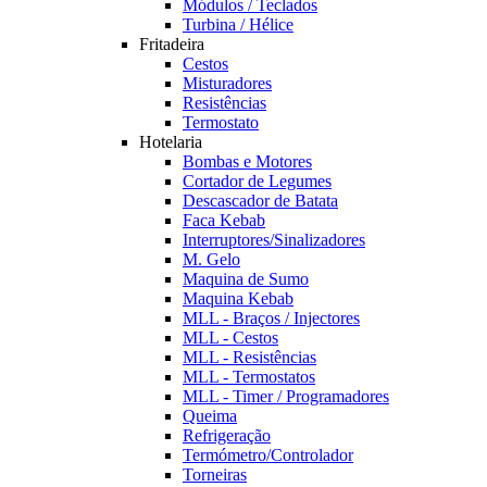
Módulos / Teclados
Turbina / Hélice
Fritadeira
Cestos
Misturadores
Resistências
Termostato
Hotelaria
Bombas e Motores
Cortador de Legumes
Descascador de Batata
Faca Kebab
Interruptores/Sinalizadores
M. Gelo
Maquina de Sumo
Maquina Kebab
MLL - Braços / Injectores
MLL - Cestos
MLL - Resistências
MLL - Termostatos
MLL - Timer / Programadores
Queima
Refrigeração
Termómetro/Controlador
Torneiras