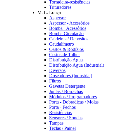
Torradeira-resistências
Trituradores
M. L. Louça
Aspersor
Aspersor - Acessórios
Bomba - Acessórios
Bomba Circulação
Caldeiras / Depósitos
Caudalímetro
Cestos & Rodízios
Cestos de Talher
Distribuição Agua
Distribuição Agua (Industrial)
Diversos
Doseadores (Industrial)
Filtros
Gavetas Detergente
Juntas / Borrachas
Módulos / Programadores
Porta - Dobradiças / Molas
Porta - Fechos
Resistências
Sensores / Sondas
Tampas
Teclas / Painel