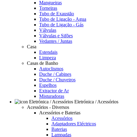
Mangueiras
Torneiras
Tubo de Exaustão
Tubo de Ligação - Agua
Tubo de Ligação - Gás
Válvulas
Válvulas e Sifões
Vedantes / Juntas
Casa
Estendais
Limpeza
Casas de Banho
Autoclismos
Duche / Cabines
Duche / Chuveiros
Espelhos
Extractor de Ar
Misturadoras
Eletrónica / Acessórios
Acessórios - Diversos
Acessórios e Baterias
Acessórios
Adaptadores Eléctricos
Baterias
Lampadas