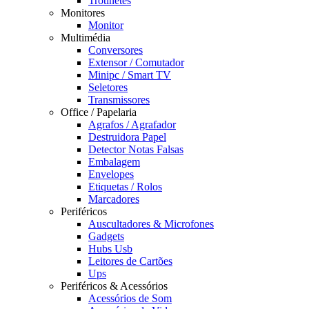
Trotinetes
Monitores
Monitor
Multimédia
Conversores
Extensor / Comutador
Minipc / Smart TV
Seletores
Transmissores
Office / Papelaria
Agrafos / Agrafador
Destruidora Papel
Detector Notas Falsas
Embalagem
Envelopes
Etiquetas / Rolos
Marcadores
Periféricos
Auscultadores & Microfones
Gadgets
Hubs Usb
Leitores de Cartões
Ups
Periféricos & Acessórios
Acessórios de Som