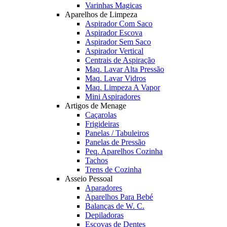
Varinhas Magicas
Aparelhos de Limpeza
Aspirador Com Saco
Aspirador Escova
Aspirador Sem Saco
Aspirador Vertical
Centrais de Aspiração
Maq. Lavar Alta Pressão
Maq. Lavar Vidros
Maq. Limpeza A Vapor
Mini Aspiradores
Artigos de Menage
Caçarolas
Frigideiras
Panelas / Tabuleiros
Panelas de Pressão
Peq. Aparelhos Cozinha
Tachos
Trens de Cozinha
Asseio Pessoal
Aparadores
Aparelhos Para Bebé
Balanças de W. C.
Depiladoras
Escovas de Dentes