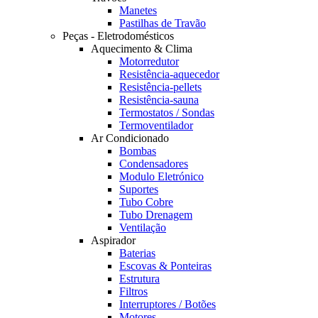
Manetes
Pastilhas de Travão
Peças - Eletrodomésticos
Aquecimento & Clima
Motorredutor
Resistência-aquecedor
Resistência-pellets
Resistência-sauna
Termostatos / Sondas
Termoventilador
Ar Condicionado
Bombas
Condensadores
Modulo Eletrónico
Suportes
Tubo Cobre
Tubo Drenagem
Ventilação
Aspirador
Baterias
Escovas & Ponteiras
Estrutura
Filtros
Interruptores / Botões
Motores