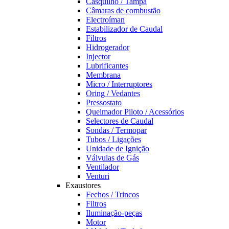
Casquilho / Tampa
Câmaras de combustão
Electroíman
Estabilizador de Caudal
Filtros
Hidrogerador
Injector
Lubrificantes
Membrana
Micro / Interruptores
Oring / Vedantes
Pressostato
Queimador Piloto / Acessórios
Selectores de Caudal
Sondas / Termopar
Tubos / Ligações
Unidade de Ignição
Válvulas de Gás
Ventilador
Venturi
Exaustores
Fechos / Trincos
Filtros
Iluminação-peças
Motor