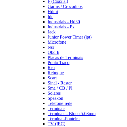
F (Coaxial)
Garras / Crocodilos
Hdmi
Idc
Industriais - Hd30
Industriais - Px
Jack
Junior Power Timer (jpt)
Microfone
Nsr
Obd Ii
Placas de Terminais
Ponto Traço
Rca
Reboque
Scart
Sinal - Raster
Sma / CB / Pl
Solares
Speakon
Telefone-rede
Terminais
Terminais - Bloco 5.08mm
Terminal-Ponteira
TV (IEC)