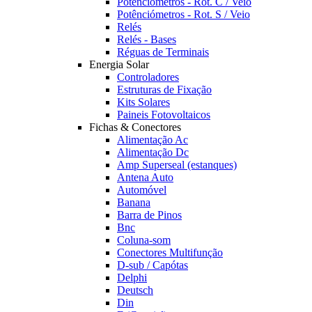
Potênciómetros - Rot. C / Veio
Potênciómetros - Rot. S / Veio
Relés
Relés - Bases
Réguas de Terminais
Energia Solar
Controladores
Estruturas de Fixação
Kits Solares
Paineis Fotovoltaicos
Fichas & Conectores
Alimentação Ac
Alimentação Dc
Amp Superseal (estanques)
Antena Auto
Automóvel
Banana
Barra de Pinos
Bnc
Coluna-som
Conectores Multifunção
D-sub / Capótas
Delphi
Deutsch
Din