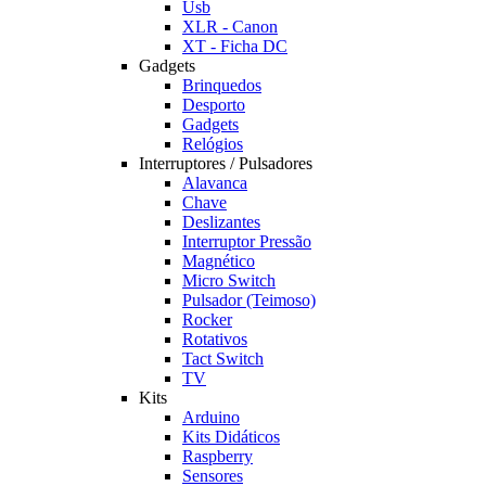
Usb
XLR - Canon
XT - Ficha DC
Gadgets
Brinquedos
Desporto
Gadgets
Relógios
Interruptores / Pulsadores
Alavanca
Chave
Deslizantes
Interruptor Pressão
Magnético
Micro Switch
Pulsador (Teimoso)
Rocker
Rotativos
Tact Switch
TV
Kits
Arduino
Kits Didáticos
Raspberry
Sensores