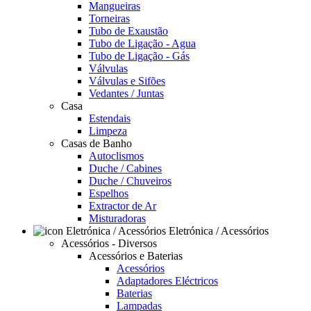
Mangueiras
Torneiras
Tubo de Exaustão
Tubo de Ligação - Agua
Tubo de Ligação - Gás
Válvulas
Válvulas e Sifões
Vedantes / Juntas
Casa
Estendais
Limpeza
Casas de Banho
Autoclismos
Duche / Cabines
Duche / Chuveiros
Espelhos
Extractor de Ar
Misturadoras
Eletrónica / Acessórios
Acessórios - Diversos
Acessórios e Baterias
Acessórios
Adaptadores Eléctricos
Baterias
Lampadas