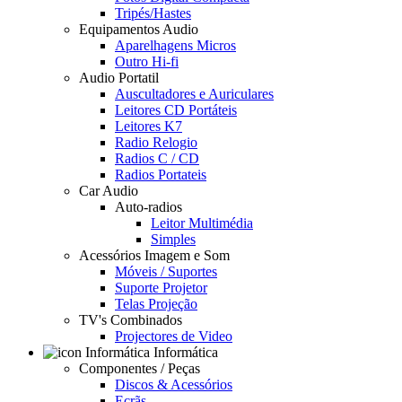
Tripés/Hastes
Equipamentos Audio
Aparelhagens Micros
Outro Hi-fi
Audio Portatil
Auscultadores e Auriculares
Leitores CD Portáteis
Leitores K7
Radio Relogio
Radios C / CD
Radios Portateis
Car Audio
Auto-radios
Leitor Multimédia
Simples
Acessórios Imagem e Som
Móveis / Suportes
Suporte Projetor
Telas Projeção
TV's Combinados
Projectores de Video
Informática
Componentes / Peças
Discos & Acessórios
Ecrãs