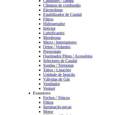
Casquilho / Tampa
Câmaras de combustão
Electroíman
Estabilizador de Caudal
Filtros
Hidrogerador
Injector
Lubrificantes
Membrana
Micro / Interruptores
Oring / Vedantes
Pressostato
Queimador Piloto / Acessórios
Selectores de Caudal
Sondas / Termopar
Tubos / Ligações
Unidade de Ignição
Válvulas de Gás
Ventilador
Venturi
Exaustores
Fechos / Trincos
Filtros
Iluminação-peças
Motor