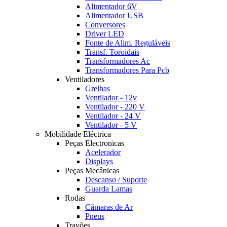
Alimentador 6V
Alimentador USB
Conversores
Driver LED
Fonte de Alim. Reguláveis
Transf. Toroidais
Transformadores Ac
Transformadores Para Pcb
Ventiladores
Grelhas
Ventilador - 12v
Ventilador - 220 V
Ventilador - 24 V
Ventilador - 5 V
Mobilidade Eléctrica
Peças Electronicas
Acelerador
Displays
Peças Mecânicas
Descanso / Suporte
Guarda Lamas
Rodas
Câmaras de Ar
Pneus
Travões