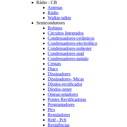
Rádio - CB
Antenas
Rádio
Walkie-talkie
Semicondutores
Bobines
Circuitos Integrados
Condensadores-cerâmicos
Condensadores-electrolítico
Condensadores-poliester
Condensadores-smd
Condensadores-tantalo
Cristais
Diacs
Dissipadores
Dissipadores- Micas
Díodos-rectificador
Díodos-zener
Optoacopladores
Pontes Rectificadoras
Programadores
Ptcs
Reguladores
Relé - Pcb
Resistências