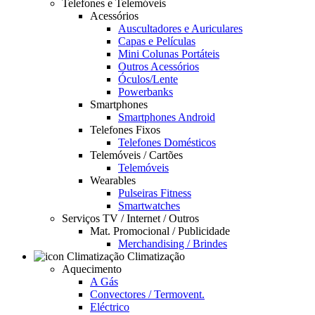
Telefones e Telemóveis
Acessórios
Auscultadores e Auriculares
Capas e Películas
Mini Colunas Portáteis
Outros Acessórios
Óculos/Lente
Powerbanks
Smartphones
Smartphones Android
Telefones Fixos
Telefones Domésticos
Telemóveis / Cartões
Telemóveis
Wearables
Pulseiras Fitness
Smartwatches
Serviços TV / Internet / Outros
Mat. Promocional / Publicidade
Merchandising / Brindes
Climatização
Aquecimento
A Gás
Convectores / Termovent.
Eléctrico