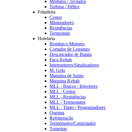
Módulos / Teclados
Turbina / Hélice
Fritadeira
Cestos
Misturadores
Resistências
Termostato
Hotelaria
Bombas e Motores
Cortador de Legumes
Descascador de Batata
Faca Kebab
Interruptores/Sinalizadores
M. Gelo
Maquina de Sumo
Maquina Kebab
MLL - Braços / Injectores
MLL - Cestos
MLL - Resistências
MLL - Termostatos
MLL - Timer / Programadores
Queima
Refrigeração
Termómetro/Controlador
Torneiras