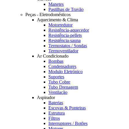
Manetes
Pastilhas de Travão
Peças - Eletrodomésticos
Aquecimento & Clima
Motorredutor
Resistência-aquecedor
Resistência-pellets
Resistência-sauna
Termostatos / Sondas
Termoventilador
Ar Condicionado
Bombas
Condensadores
Modulo Eletrónico
Suportes
Tubo Cobre
Tubo Drenagem
Ventilação
Aspirador
Baterias
Escovas & Ponteiras
Estrutura
Filtros
Interruptores / Botões
Motores