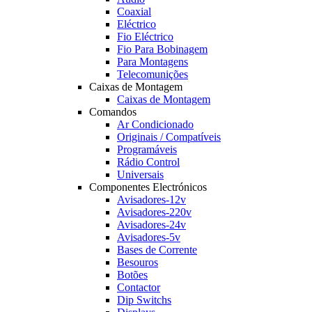
Coaxial
Eléctrico
Fio Eléctrico
Fio Para Bobinagem
Para Montagens
Telecomunições
Caixas de Montagem
Caixas de Montagem
Comandos
Ar Condicionado
Originais / Compatíveis
Programáveis
Rádio Control
Universais
Componentes Electrónicos
Avisadores-12v
Avisadores-220v
Avisadores-24v
Avisadores-5v
Bases de Corrente
Besouros
Botões
Contactor
Dip Switchs