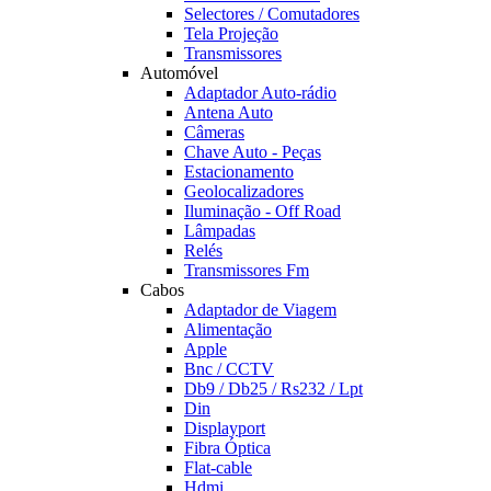
Selectores / Comutadores
Tela Projeção
Transmissores
Automóvel
Adaptador Auto-rádio
Antena Auto
Câmeras
Chave Auto - Peças
Estacionamento
Geolocalizadores
Iluminação - Off Road
Lâmpadas
Relés
Transmissores Fm
Cabos
Adaptador de Viagem
Alimentação
Apple
Bnc / CCTV
Db9 / Db25 / Rs232 / Lpt
Din
Displayport
Fibra Óptica
Flat-cable
Hdmi