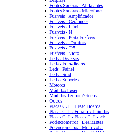
Displays
Fontes Sonoras - Altifalantes
Fontes Sonoras - Microfones
Fusíveis - Amplificador
Fusíveis - Cerâmicos
Fusíveis - Lâmina
Fusíveis - N
Fusíveis - Porta Fusíveis
Fusíveis - Térmicos
Fusíveis - Tr5
Fusíveis - Vidro
Leds - Diversos
Leds - Foto-diodos
Leds - Painel
Leds - Smd
Leds - Suportes
Motores
Módulos Laser
Módulos Termoeléctricos
Outros
Placas C. I. - Bread Boards
Placas C. I. - Ferram. / Liquidos
Placas C. I. - Placas C. I. -pcb
Potênciómetros - Deslizantes
Potênciómetros - Multi-volta