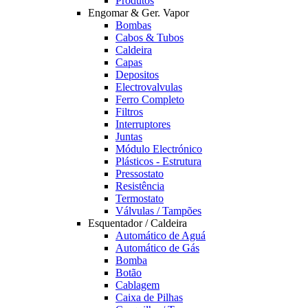
Produtos
Engomar & Ger. Vapor
Bombas
Cabos & Tubos
Caldeira
Capas
Depositos
Electrovalvulas
Ferro Completo
Filtros
Interruptores
Juntas
Módulo Electrónico
Plásticos - Estrutura
Pressostato
Resistência
Termostato
Válvulas / Tampões
Esquentador / Caldeira
Automático de Aguá
Automático de Gás
Bomba
Botão
Cablagem
Caixa de Pilhas