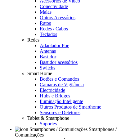
Acessórios de Video
Conectividade
Malas
Outros Acessórios
Ratos
Redes / Cabos
Teclados
Redes
Adaptador Poe
Antenas
Bastidor
Bastidor-acessórios
Switchs
Smart Home
Botões e Comandos
Camaras de Vigilância
Electricidade
Hubs e Bridges
Iluminação Inteligente
Outros Produtos de Smarthome
Sensores e Detetores
Tablet & Smartphone
Suportes
Smartphones /
Comunicações