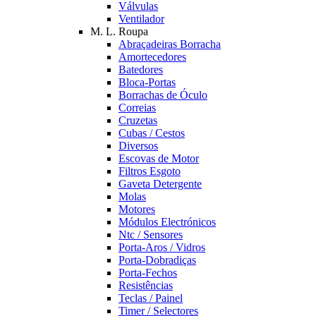
Válvulas
Ventilador
M. L. Roupa
Abraçadeiras Borracha
Amortecedores
Batedores
Bloca-Portas
Borrachas de Óculo
Correias
Cruzetas
Cubas / Cestos
Diversos
Escovas de Motor
Filtros Esgoto
Gaveta Detergente
Molas
Motores
Módulos Electrónicos
Ntc / Sensores
Porta-Aros / Vidros
Porta-Dobradiças
Porta-Fechos
Resistências
Teclas / Painel
Timer / Selectores