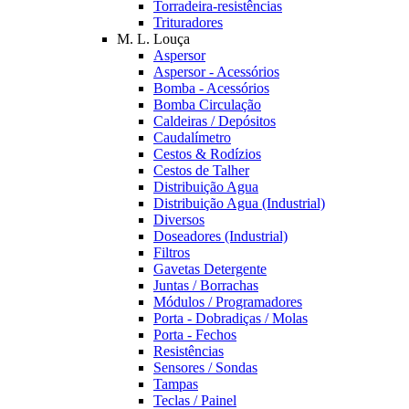
Torradeira-resistências
Trituradores
M. L. Louça
Aspersor
Aspersor - Acessórios
Bomba - Acessórios
Bomba Circulação
Caldeiras / Depósitos
Caudalímetro
Cestos & Rodízios
Cestos de Talher
Distribuição Agua
Distribuição Agua (Industrial)
Diversos
Doseadores (Industrial)
Filtros
Gavetas Detergente
Juntas / Borrachas
Módulos / Programadores
Porta - Dobradiças / Molas
Porta - Fechos
Resistências
Sensores / Sondas
Tampas
Teclas / Painel