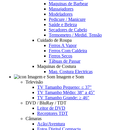
Maquinas de Barbear
Massajadores
Modeladores
Pedicure / Manicure
Saúde e Beleza
Secadores de Cabelo
Termometro / Medid. Tensão
Cuidado de Roupa
Ferros A Vapor
Ferros Com Caldeira
Ferros Secos
Tábuas de Passar
Maquinas de Costura
Maq. Costura Electricas
Imagem e Som
Televisão
TV Tamanho Pequeno: ≤ 37"
TV Tamanho Médio: 38" a 45"
TV Tamanho Grande: ≥ 46"
DVD / BluRay / TDT
Leitor de DVD
Receptores TDT
Câmaras
Ação/Aventura
Fotos Digital Compacta