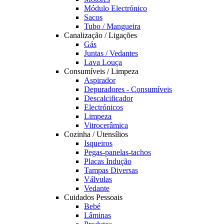
Módulo Electrónico
Sacos
Tubo / Mangueira
Canalização / Ligações
Gás
Juntas / Vedantes
Lava Louça
Consumíveis / Limpeza
Aspirador
Depuradores - Consumíveis
Descalcificador
Electrónicos
Limpeza
Vitrocerâmica
Cozinha / Utensílios
Isqueiros
Pegas-panelas-tachos
Placas Indução
Tampas Diversas
Válvulas
Vedante
Cuidados Pessoais
Bebé
Lâminas