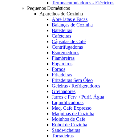
Termoacumuladores - Eléctricos
Pequenos Domésticos
Aparelhos de Cozinha
Abre-latas e Facas
Balanças de Cozinha
Batedeiras
Cafeteiras
Cápsulas de Café
Centrifugadoras
Espremedores
Fiambreiras
Fogareiros
Fornos
Fritadeiras
Fritadeiras Sem Óleo
Geleiras / Refrigeradores
Grelhadores
Jarros e Ferv. / Purif. Água
Liquidificadoras
Maq. Cafe Expresso
Maquinas de Cozinha
Moinhos de Cafe
Robot de Cozinha
Sandwicheiras
Torradeiras