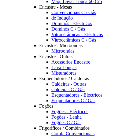
Maq. Lavar Louça 60 Cm
Encastre - Mesas
Convencionais C / Gás
de Indução
Dominós - Eléctricos
Dominós C / Gás
Vitrocerâmicas - Eléctricas
Vitrocerâmicas C / Gás
Encastre - Microondas
Microondas
Encastre - Outras
Acessorios Encastre
Lava Louças
Misturadoras
Esquentadores / Caldeiras
Caldeiras - Outras
Caldeiras C / Gás
Esquentadores - Eléctricos
Esquentadores C / Gás
Fogões
Fogões - Eléctricos
Fogões - Lenha
Fogões C / Gás
Frigorificos / Combinados
Comb. Convencionais