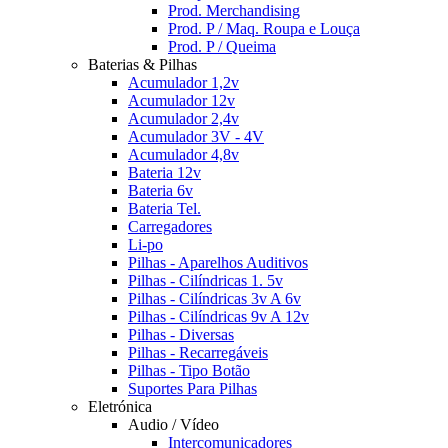
Prod. Merchandising
Prod. P / Maq. Roupa e Louça
Prod. P / Queima
Baterias & Pilhas
Acumulador 1,2v
Acumulador 12v
Acumulador 2,4v
Acumulador 3V - 4V
Acumulador 4,8v
Bateria 12v
Bateria 6v
Bateria Tel.
Carregadores
Li-po
Pilhas - Aparelhos Auditivos
Pilhas - Cilíndricas 1. 5v
Pilhas - Cilíndricas 3v A 6v
Pilhas - Cilíndricas 9v A 12v
Pilhas - Diversas
Pilhas - Recarregáveis
Pilhas - Tipo Botão
Suportes Para Pilhas
Eletrónica
Audio / Vídeo
Intercomunicadores