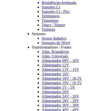
Resistências-bobinada
Suportes Ci
Suportes Ci - Plcc
Termistores
Transistors
Triacs / Tiristor
Varistors
Sensores
Sensor Indutivo
Sensores de Nível
Transformadores / Fontes
Alim. Reguláveis
Alim. Universais
Alimentador 09V - 10V
Alimentador 12V
Alimentador 13V - 15V
Alimentador 16V
Alimentador 18V / 18,5V
Alimentador 19V / 19,5V
Alimentador 1V - 5V
Alimentador 20V
Alimentador 24V - 26V
Alimentador 28V - 29V
Alimentador 30V - 39V
Alimentador 40V - 49V