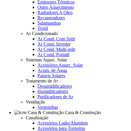
Emissores Térmicos
Outro Aquecimento
Radiadores A Oleo
Recuperadores
Salamandras
Textil
Ar Condicionado
Ar Cond. Com Split
Ar Cond. Inverter
Ar Cond. Multi-split
Ar Cond. Portatil
Sistemas Aquec. Solar
Acessórios Aquec. Solar
Acum. de Água
Paineis Solares
Tratamento de Ar
Desumidificadores
Humidificadores
Purificadores de Ar
Ventilação
Ventoinhas
Casa & Construção
Canalização
Acessórios Latão/Alumínio
Acessórios para Torneiras