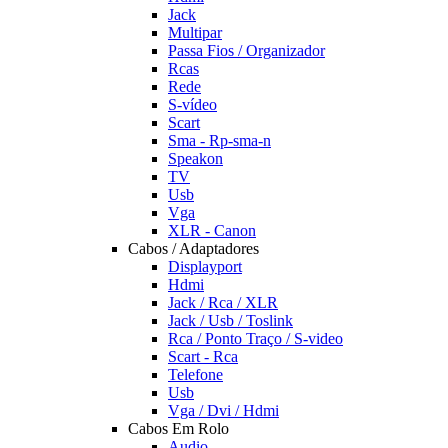
Jack
Multipar
Passa Fios / Organizador
Rcas
Rede
S-vídeo
Scart
Sma - Rp-sma-n
Speakon
TV
Usb
Vga
XLR - Canon
Cabos / Adaptadores
Displayport
Hdmi
Jack / Rca / XLR
Jack / Usb / Toslink
Rca / Ponto Traço / S-video
Scart - Rca
Telefone
Usb
Vga / Dvi / Hdmi
Cabos Em Rolo
Audio