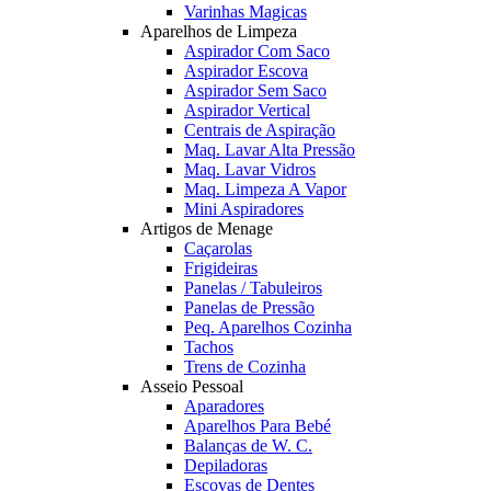
Varinhas Magicas
Aparelhos de Limpeza
Aspirador Com Saco
Aspirador Escova
Aspirador Sem Saco
Aspirador Vertical
Centrais de Aspiração
Maq. Lavar Alta Pressão
Maq. Lavar Vidros
Maq. Limpeza A Vapor
Mini Aspiradores
Artigos de Menage
Caçarolas
Frigideiras
Panelas / Tabuleiros
Panelas de Pressão
Peq. Aparelhos Cozinha
Tachos
Trens de Cozinha
Asseio Pessoal
Aparadores
Aparelhos Para Bebé
Balanças de W. C.
Depiladoras
Escovas de Dentes