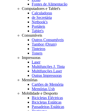
Fontes de Alimentação
Computadores e Tablet's
Calculadoras
de Secretária
Netbook's
Portáteis
Tablet's
Consumíveis
Outros Consumíveis
Tambor (Drum)
Tinteiros
Toners
Impressoras
Laser
Multifunções J. Tinta
Multifunções Laser
Outras Impressoras
Memórias
Cartões de Memória
Memórias Usb
Mobilidade e Desporto
Bicicletas Eléctricas
Bicicletas Estáticas
Passadeiras Estáticas