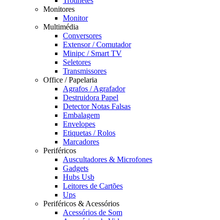
Trotinetes
Monitores
Monitor
Multimédia
Conversores
Extensor / Comutador
Minipc / Smart TV
Seletores
Transmissores
Office / Papelaria
Agrafos / Agrafador
Destruidora Papel
Detector Notas Falsas
Embalagem
Envelopes
Etiquetas / Rolos
Marcadores
Periféricos
Auscultadores & Microfones
Gadgets
Hubs Usb
Leitores de Cartões
Ups
Periféricos & Acessórios
Acessórios de Som