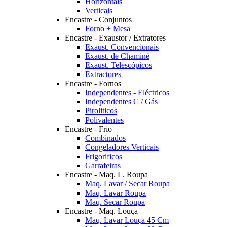
Horizontais
Verticais
Encastre - Conjuntos
Forno + Mesa
Encastre - Exaustor / Extratores
Exaust. Convencionais
Exaust. de Chaminé
Exaust. Telescópicos
Extractores
Encastre - Fornos
Independentes - Eléctricos
Independentes C / Gás
Piroliticos
Polivalentes
Encastre - Frio
Combinados
Congeladores Verticais
Frigorificos
Garrafeiras
Encastre - Maq. L. Roupa
Maq. Lavar / Secar Roupa
Maq. Lavar Roupa
Maq. Secar Roupa
Encastre - Maq. Louça
Maq. Lavar Louça 45 Cm