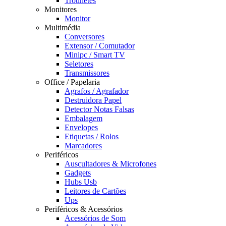
Trotinetes
Monitores
Monitor
Multimédia
Conversores
Extensor / Comutador
Minipc / Smart TV
Seletores
Transmissores
Office / Papelaria
Agrafos / Agrafador
Destruidora Papel
Detector Notas Falsas
Embalagem
Envelopes
Etiquetas / Rolos
Marcadores
Periféricos
Auscultadores & Microfones
Gadgets
Hubs Usb
Leitores de Cartões
Ups
Periféricos & Acessórios
Acessórios de Som