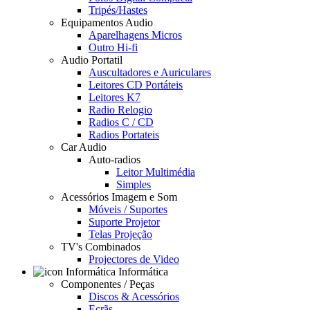
Tripés/Hastes
Equipamentos Audio
Aparelhagens Micros
Outro Hi-fi
Audio Portatil
Auscultadores e Auriculares
Leitores CD Portáteis
Leitores K7
Radio Relogio
Radios C / CD
Radios Portateis
Car Audio
Auto-radios
Leitor Multimédia
Simples
Acessórios Imagem e Som
Móveis / Suportes
Suporte Projetor
Telas Projeção
TV's Combinados
Projectores de Video
Informática
Componentes / Peças
Discos & Acessórios
Ecrãs