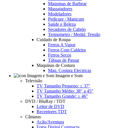
Maquinas de Barbear
Massajadores
Modeladores
Pedicure / Manicure
Saúde e Beleza
Secadores de Cabelo
Termometro / Medid. Tensão
Cuidado de Roupa
Ferros A Vapor
Ferros Com Caldeira
Ferros Secos
Tábuas de Passar
Maquinas de Costura
Maq. Costura Electricas
Imagem e Som
Televisão
TV Tamanho Pequeno: ≤ 37"
TV Tamanho Médio: 38" a 45"
TV Tamanho Grande: ≥ 46"
DVD / BluRay / TDT
Leitor de DVD
Receptores TDT
Câmaras
Ação/Aventura
Fotos Digital Compacta