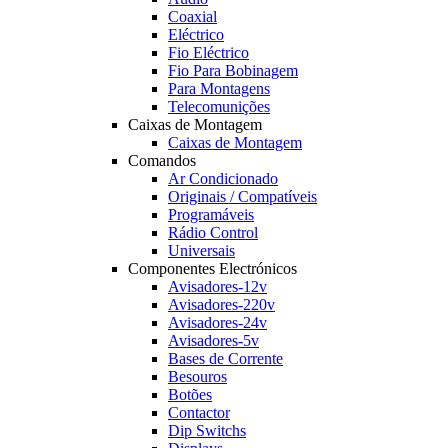
Coaxial
Eléctrico
Fio Eléctrico
Fio Para Bobinagem
Para Montagens
Telecomunições
Caixas de Montagem
Caixas de Montagem
Comandos
Ar Condicionado
Originais / Compatíveis
Programáveis
Rádio Control
Universais
Componentes Electrónicos
Avisadores-12v
Avisadores-220v
Avisadores-24v
Avisadores-5v
Bases de Corrente
Besouros
Botões
Contactor
Dip Switchs