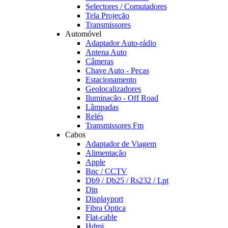
Selectores / Comutadores
Tela Projeção
Transmissores
Automóvel
Adaptador Auto-rádio
Antena Auto
Câmeras
Chave Auto - Peças
Estacionamento
Geolocalizadores
Iluminação - Off Road
Lâmpadas
Relés
Transmissores Fm
Cabos
Adaptador de Viagem
Alimentação
Apple
Bnc / CCTV
Db9 / Db25 / Rs232 / Lpt
Din
Displayport
Fibra Óptica
Flat-cable
Hdmi