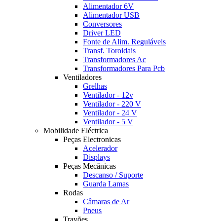
Alimentador 6V
Alimentador USB
Conversores
Driver LED
Fonte de Alim. Reguláveis
Transf. Toroidais
Transformadores Ac
Transformadores Para Pcb
Ventiladores
Grelhas
Ventilador - 12v
Ventilador - 220 V
Ventilador - 24 V
Ventilador - 5 V
Mobilidade Eléctrica
Peças Electronicas
Acelerador
Displays
Peças Mecânicas
Descanso / Suporte
Guarda Lamas
Rodas
Câmaras de Ar
Pneus
Travões