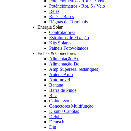
Potênciómetros - Rot. C / Veio
Potênciómetros - Rot. S / Veio
Relés
Relés - Bases
Réguas de Terminais
Energia Solar
Controladores
Estruturas de Fixação
Kits Solares
Paineis Fotovoltaicos
Fichas & Conectores
Alimentação Ac
Alimentação Dc
Amp Superseal (estanques)
Antena Auto
Automóvel
Banana
Barra de Pinos
Bnc
Coluna-som
Conectores Multifunção
D-sub / Capótas
Delphi
Deutsch
Din