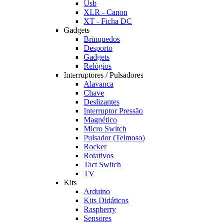
Usb
XLR - Canon
XT - Ficha DC
Gadgets
Brinquedos
Desporto
Gadgets
Relógios
Interruptores / Pulsadores
Alavanca
Chave
Deslizantes
Interruptor Pressão
Magnético
Micro Switch
Pulsador (Teimoso)
Rocker
Rotativos
Tact Switch
TV
Kits
Arduino
Kits Didáticos
Raspberry
Sensores