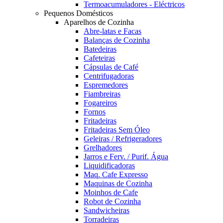
Termoacumuladores - Eléctricos
Pequenos Domésticos
Aparelhos de Cozinha
Abre-latas e Facas
Balanças de Cozinha
Batedeiras
Cafeteiras
Cápsulas de Café
Centrifugadoras
Espremedores
Fiambreiras
Fogareiros
Fornos
Fritadeiras
Fritadeiras Sem Óleo
Geleiras / Refrigeradores
Grelhadores
Jarros e Ferv. / Purif. Água
Liquidificadoras
Maq. Cafe Expresso
Maquinas de Cozinha
Moinhos de Cafe
Robot de Cozinha
Sandwicheiras
Torradeiras