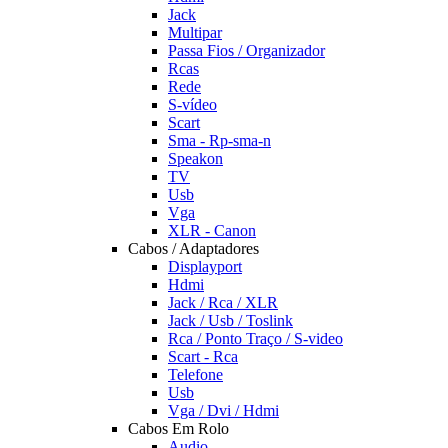
Jack
Multipar
Passa Fios / Organizador
Rcas
Rede
S-vídeo
Scart
Sma - Rp-sma-n
Speakon
TV
Usb
Vga
XLR - Canon
Cabos / Adaptadores
Displayport
Hdmi
Jack / Rca / XLR
Jack / Usb / Toslink
Rca / Ponto Traço / S-video
Scart - Rca
Telefone
Usb
Vga / Dvi / Hdmi
Cabos Em Rolo
Audio