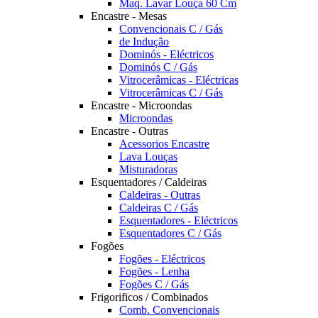
Maq. Lavar Louça 60 Cm
Encastre - Mesas
Convencionais C / Gás
de Indução
Dominós - Eléctricos
Dominós C / Gás
Vitrocerâmicas - Eléctricas
Vitrocerâmicas C / Gás
Encastre - Microondas
Microondas
Encastre - Outras
Acessorios Encastre
Lava Louças
Misturadoras
Esquentadores / Caldeiras
Caldeiras - Outras
Caldeiras C / Gás
Esquentadores - Eléctricos
Esquentadores C / Gás
Fogões
Fogões - Eléctricos
Fogões - Lenha
Fogões C / Gás
Frigorificos / Combinados
Comb. Convencionais