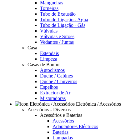
Mangueiras
Torneiras
Tubo de Exaustão
Tubo de Ligação - Agua
Tubo de Ligação - Gás
Válvulas
Válvulas e Sifões
Vedantes / Juntas
Casa
Estendais
Limpeza
Casas de Banho
Autoclismos
Duche / Cabines
Duche / Chuveiros
Espelhos
Extractor de Ar
Misturadoras
Eletrónica / Acessórios
Acessórios - Diversos
Acessórios e Baterias
Acessórios
Adaptadores Eléctricos
Baterias
Lampadas