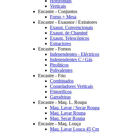
Horizontais
Verticais
Encastre - Conjuntos
Forno + Mesa
Encastre - Exaustor / Extratores
Exaust. Convencionais
Exaust. de Chaminé
Exaust. Telescópicos
Extractores
Encastre - Fornos
Independentes - Eléctricos
Independentes C / Gás
Piroliticos
Polivalentes
Encastre - Frio
Combinados
Congeladores Verticais
Frigorificos
Garrafeiras
Encastre - Maq. L. Roupa
Maq. Lavar / Secar Roupa
Maq. Lavar Roupa
Maq. Secar Roupa
Encastre - Maq. Louça
Maq. Lavar Louça 45 Cm