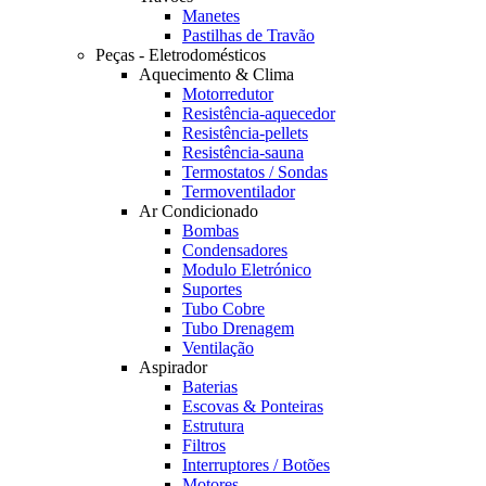
Manetes
Pastilhas de Travão
Peças - Eletrodomésticos
Aquecimento & Clima
Motorredutor
Resistência-aquecedor
Resistência-pellets
Resistência-sauna
Termostatos / Sondas
Termoventilador
Ar Condicionado
Bombas
Condensadores
Modulo Eletrónico
Suportes
Tubo Cobre
Tubo Drenagem
Ventilação
Aspirador
Baterias
Escovas & Ponteiras
Estrutura
Filtros
Interruptores / Botões
Motores