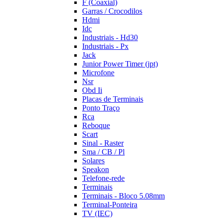
F (Coaxial)
Garras / Crocodilos
Hdmi
Idc
Industriais - Hd30
Industriais - Px
Jack
Junior Power Timer (jpt)
Microfone
Nsr
Obd Ii
Placas de Terminais
Ponto Traço
Rca
Reboque
Scart
Sinal - Raster
Sma / CB / Pl
Solares
Speakon
Telefone-rede
Terminais
Terminais - Bloco 5.08mm
Terminal-Ponteira
TV (IEC)