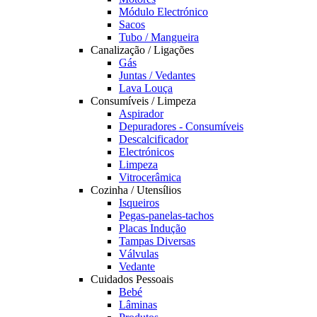
Módulo Electrónico
Sacos
Tubo / Mangueira
Canalização / Ligações
Gás
Juntas / Vedantes
Lava Louça
Consumíveis / Limpeza
Aspirador
Depuradores - Consumíveis
Descalcificador
Electrónicos
Limpeza
Vitrocerâmica
Cozinha / Utensílios
Isqueiros
Pegas-panelas-tachos
Placas Indução
Tampas Diversas
Válvulas
Vedante
Cuidados Pessoais
Bebé
Lâminas