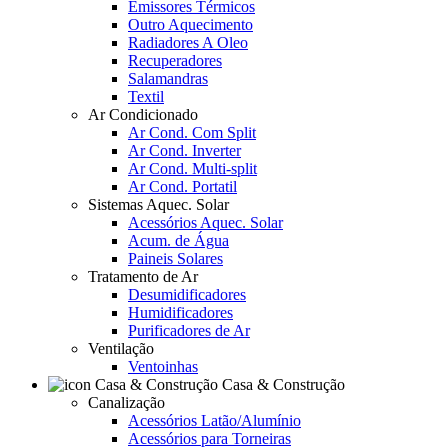
Emissores Térmicos
Outro Aquecimento
Radiadores A Oleo
Recuperadores
Salamandras
Textil
Ar Condicionado
Ar Cond. Com Split
Ar Cond. Inverter
Ar Cond. Multi-split
Ar Cond. Portatil
Sistemas Aquec. Solar
Acessórios Aquec. Solar
Acum. de Água
Paineis Solares
Tratamento de Ar
Desumidificadores
Humidificadores
Purificadores de Ar
Ventilação
Ventoinhas
Casa & Construção
Canalização
Acessórios Latão/Alumínio
Acessórios para Torneiras