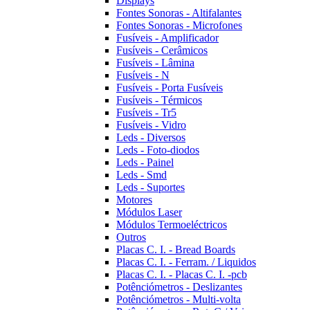
Displays
Fontes Sonoras - Altifalantes
Fontes Sonoras - Microfones
Fusíveis - Amplificador
Fusíveis - Cerâmicos
Fusíveis - Lâmina
Fusíveis - N
Fusíveis - Porta Fusíveis
Fusíveis - Térmicos
Fusíveis - Tr5
Fusíveis - Vidro
Leds - Diversos
Leds - Foto-diodos
Leds - Painel
Leds - Smd
Leds - Suportes
Motores
Módulos Laser
Módulos Termoeléctricos
Outros
Placas C. I. - Bread Boards
Placas C. I. - Ferram. / Liquidos
Placas C. I. - Placas C. I. -pcb
Potênciómetros - Deslizantes
Potênciómetros - Multi-volta