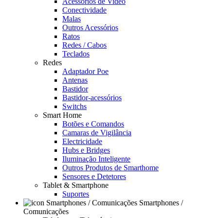
Acessórios de Video
Conectividade
Malas
Outros Acessórios
Ratos
Redes / Cabos
Teclados
Redes
Adaptador Poe
Antenas
Bastidor
Bastidor-acessórios
Switchs
Smart Home
Botões e Comandos
Camaras de Vigilância
Electricidade
Hubs e Bridges
Iluminação Inteligente
Outros Produtos de Smarthome
Sensores e Detetores
Tablet & Smartphone
Suportes
Smartphones /
Comunicações