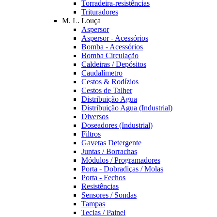
Torradeira-resistências
Trituradores
M. L. Louça
Aspersor
Aspersor - Acessórios
Bomba - Acessórios
Bomba Circulação
Caldeiras / Depósitos
Caudalímetro
Cestos & Rodízios
Cestos de Talher
Distribuição Agua
Distribuição Agua (Industrial)
Diversos
Doseadores (Industrial)
Filtros
Gavetas Detergente
Juntas / Borrachas
Módulos / Programadores
Porta - Dobradiças / Molas
Porta - Fechos
Resistências
Sensores / Sondas
Tampas
Teclas / Painel