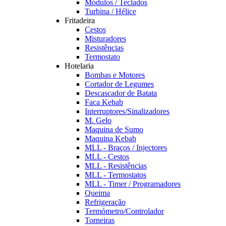
Módulos / Teclados
Turbina / Hélice
Fritadeira
Cestos
Misturadores
Resistências
Termostato
Hotelaria
Bombas e Motores
Cortador de Legumes
Descascador de Batata
Faca Kebab
Interruptores/Sinalizadores
M. Gelo
Maquina de Sumo
Maquina Kebab
MLL - Braços / Injectores
MLL - Cestos
MLL - Resistências
MLL - Termostatos
MLL - Timer / Programadores
Queima
Refrigeração
Termómetro/Controlador
Torneiras