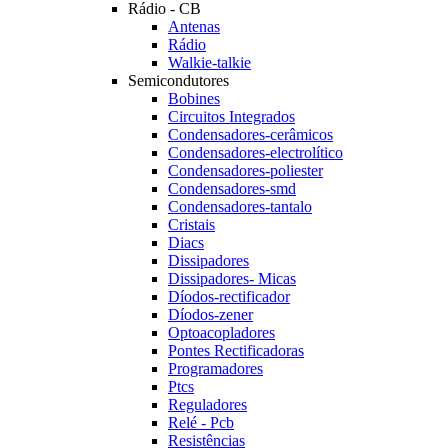
Rádio - CB
Antenas
Rádio
Walkie-talkie
Semicondutores
Bobines
Circuitos Integrados
Condensadores-cerâmicos
Condensadores-electrolítico
Condensadores-poliester
Condensadores-smd
Condensadores-tantalo
Cristais
Diacs
Dissipadores
Dissipadores- Micas
Díodos-rectificador
Díodos-zener
Optoacopladores
Pontes Rectificadoras
Programadores
Ptcs
Reguladores
Relé - Pcb
Resistências