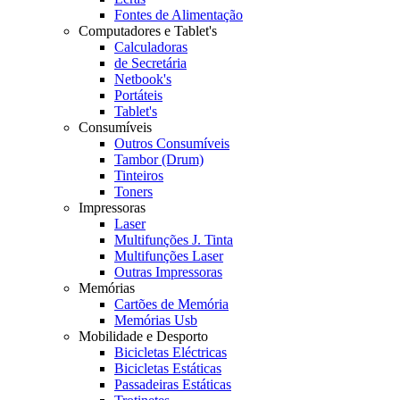
Fontes de Alimentação
Computadores e Tablet's
Calculadoras
de Secretária
Netbook's
Portáteis
Tablet's
Consumíveis
Outros Consumíveis
Tambor (Drum)
Tinteiros
Toners
Impressoras
Laser
Multifunções J. Tinta
Multifunções Laser
Outras Impressoras
Memórias
Cartões de Memória
Memórias Usb
Mobilidade e Desporto
Bicicletas Eléctricas
Bicicletas Estáticas
Passadeiras Estáticas