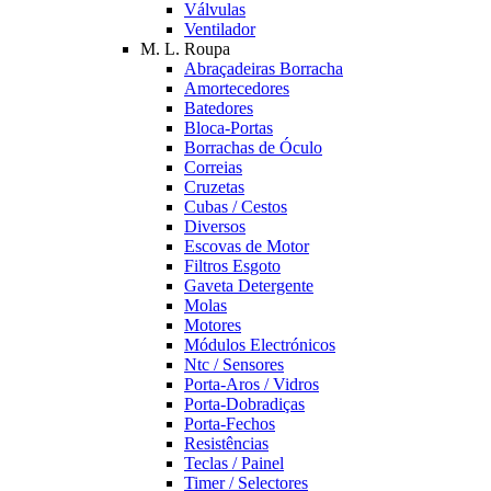
Válvulas
Ventilador
M. L. Roupa
Abraçadeiras Borracha
Amortecedores
Batedores
Bloca-Portas
Borrachas de Óculo
Correias
Cruzetas
Cubas / Cestos
Diversos
Escovas de Motor
Filtros Esgoto
Gaveta Detergente
Molas
Motores
Módulos Electrónicos
Ntc / Sensores
Porta-Aros / Vidros
Porta-Dobradiças
Porta-Fechos
Resistências
Teclas / Painel
Timer / Selectores