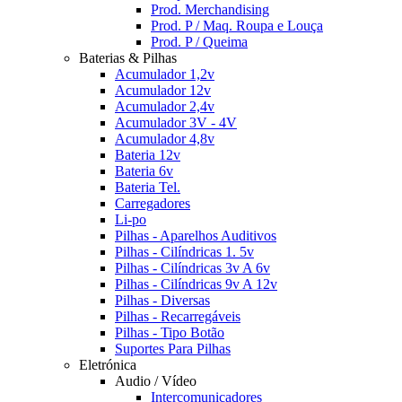
Prod. Merchandising
Prod. P / Maq. Roupa e Louça
Prod. P / Queima
Baterias & Pilhas
Acumulador 1,2v
Acumulador 12v
Acumulador 2,4v
Acumulador 3V - 4V
Acumulador 4,8v
Bateria 12v
Bateria 6v
Bateria Tel.
Carregadores
Li-po
Pilhas - Aparelhos Auditivos
Pilhas - Cilíndricas 1. 5v
Pilhas - Cilíndricas 3v A 6v
Pilhas - Cilíndricas 9v A 12v
Pilhas - Diversas
Pilhas - Recarregáveis
Pilhas - Tipo Botão
Suportes Para Pilhas
Eletrónica
Audio / Vídeo
Intercomunicadores