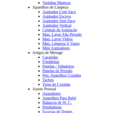
Varinhas Magicas
Aparelhos de Limpeza
Aspirador Com Saco
Aspirador Escova
Aspirador Sem Saco
Aspirador Vertical
Centrais de Aspiração
Maq. Lavar Alta Pressão
Maq. Lavar Vidros
Maq. Limpeza A Vapor
Mini Aspiradores
Artigos de Menage
Caçarolas
Frigideiras
Panelas / Tabuleiros
Panelas de Pressão
Peq. Aparelhos Cozinha
Tachos
Trens de Cozinha
Asseio Pessoal
Aparadores
Aparelhos Para Bebé
Balanças de W. C.
Depiladoras
Escovas de Dentes