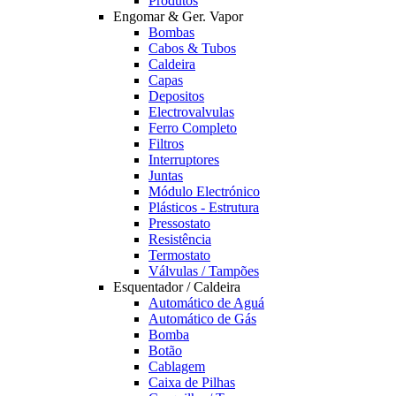
Produtos
Engomar & Ger. Vapor
Bombas
Cabos & Tubos
Caldeira
Capas
Depositos
Electrovalvulas
Ferro Completo
Filtros
Interruptores
Juntas
Módulo Electrónico
Plásticos - Estrutura
Pressostato
Resistência
Termostato
Válvulas / Tampões
Esquentador / Caldeira
Automático de Aguá
Automático de Gás
Bomba
Botão
Cablagem
Caixa de Pilhas