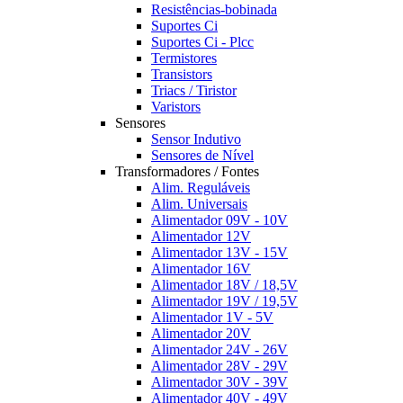
Resistências-bobinada
Suportes Ci
Suportes Ci - Plcc
Termistores
Transistors
Triacs / Tiristor
Varistors
Sensores
Sensor Indutivo
Sensores de Nível
Transformadores / Fontes
Alim. Reguláveis
Alim. Universais
Alimentador 09V - 10V
Alimentador 12V
Alimentador 13V - 15V
Alimentador 16V
Alimentador 18V / 18,5V
Alimentador 19V / 19,5V
Alimentador 1V - 5V
Alimentador 20V
Alimentador 24V - 26V
Alimentador 28V - 29V
Alimentador 30V - 39V
Alimentador 40V - 49V