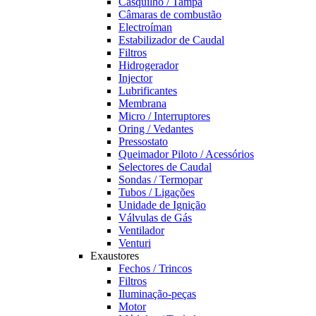
Casquilho / Tampa
Câmaras de combustão
Electroíman
Estabilizador de Caudal
Filtros
Hidrogerador
Injector
Lubrificantes
Membrana
Micro / Interruptores
Oring / Vedantes
Pressostato
Queimador Piloto / Acessórios
Selectores de Caudal
Sondas / Termopar
Tubos / Ligações
Unidade de Ignição
Válvulas de Gás
Ventilador
Venturi
Exaustores
Fechos / Trincos
Filtros
Iluminação-peças
Motor