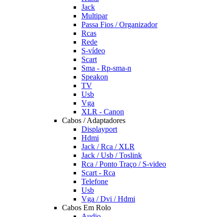
Jack
Multipar
Passa Fios / Organizador
Rcas
Rede
S-vídeo
Scart
Sma - Rp-sma-n
Speakon
TV
Usb
Vga
XLR - Canon
Cabos / Adaptadores
Displayport
Hdmi
Jack / Rca / XLR
Jack / Usb / Toslink
Rca / Ponto Traço / S-video
Scart - Rca
Telefone
Usb
Vga / Dvi / Hdmi
Cabos Em Rolo
Audio