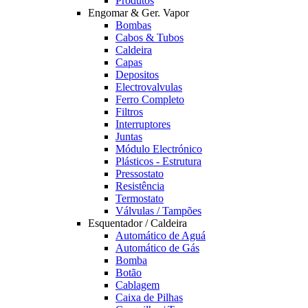
Produtos
Engomar & Ger. Vapor
Bombas
Cabos & Tubos
Caldeira
Capas
Depositos
Electrovalvulas
Ferro Completo
Filtros
Interruptores
Juntas
Módulo Electrónico
Plásticos - Estrutura
Pressostato
Resistência
Termostato
Válvulas / Tampões
Esquentador / Caldeira
Automático de Aguá
Automático de Gás
Bomba
Botão
Cablagem
Caixa de Pilhas