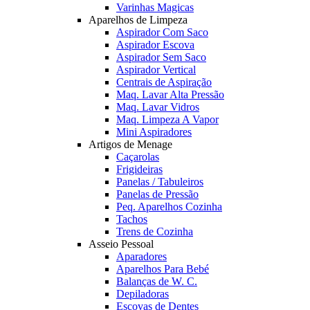
Varinhas Magicas
Aparelhos de Limpeza
Aspirador Com Saco
Aspirador Escova
Aspirador Sem Saco
Aspirador Vertical
Centrais de Aspiração
Maq. Lavar Alta Pressão
Maq. Lavar Vidros
Maq. Limpeza A Vapor
Mini Aspiradores
Artigos de Menage
Caçarolas
Frigideiras
Panelas / Tabuleiros
Panelas de Pressão
Peq. Aparelhos Cozinha
Tachos
Trens de Cozinha
Asseio Pessoal
Aparadores
Aparelhos Para Bebé
Balanças de W. C.
Depiladoras
Escovas de Dentes