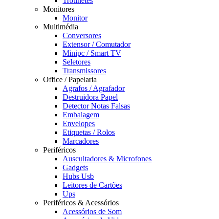
Trotinetes
Monitores
Monitor
Multimédia
Conversores
Extensor / Comutador
Minipc / Smart TV
Seletores
Transmissores
Office / Papelaria
Agrafos / Agrafador
Destruidora Papel
Detector Notas Falsas
Embalagem
Envelopes
Etiquetas / Rolos
Marcadores
Periféricos
Auscultadores & Microfones
Gadgets
Hubs Usb
Leitores de Cartões
Ups
Periféricos & Acessórios
Acessórios de Som