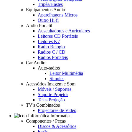
Tripés/Hastes
Equipamentos Audio
Aparelhagens Micros
Outro Hi-fi
Audio Portatil
Auscultadores e Auriculares
Leitores CD Portáteis
Leitores K7
Radio Relogio
Radios C / CD
Radios Portateis
Car Audio
Auto-radios
Leitor Multimédia
Simples
Acessórios Imagem e Som
Móveis / Suportes
Suporte Projetor
Telas Projeção
TV's Combinados
Projectores de Video
Informática
Componentes / Peças
Discos & Acessórios
Ecrãs