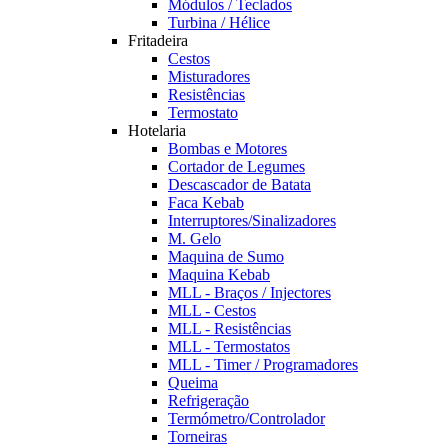
Módulos / Teclados
Turbina / Hélice
Fritadeira
Cestos
Misturadores
Resistências
Termostato
Hotelaria
Bombas e Motores
Cortador de Legumes
Descascador de Batata
Faca Kebab
Interruptores/Sinalizadores
M. Gelo
Maquina de Sumo
Maquina Kebab
MLL - Braços / Injectores
MLL - Cestos
MLL - Resistências
MLL - Termostatos
MLL - Timer / Programadores
Queima
Refrigeração
Termómetro/Controlador
Torneiras