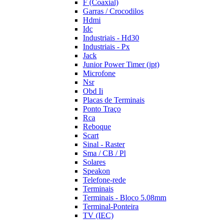
F (Coaxial)
Garras / Crocodilos
Hdmi
Idc
Industriais - Hd30
Industriais - Px
Jack
Junior Power Timer (jpt)
Microfone
Nsr
Obd Ii
Placas de Terminais
Ponto Traço
Rca
Reboque
Scart
Sinal - Raster
Sma / CB / Pl
Solares
Speakon
Telefone-rede
Terminais
Terminais - Bloco 5.08mm
Terminal-Ponteira
TV (IEC)