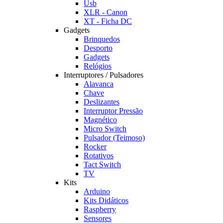
Usb
XLR - Canon
XT - Ficha DC
Gadgets
Brinquedos
Desporto
Gadgets
Relógios
Interruptores / Pulsadores
Alavanca
Chave
Deslizantes
Interruptor Pressão
Magnético
Micro Switch
Pulsador (Teimoso)
Rocker
Rotativos
Tact Switch
TV
Kits
Arduino
Kits Didáticos
Raspberry
Sensores