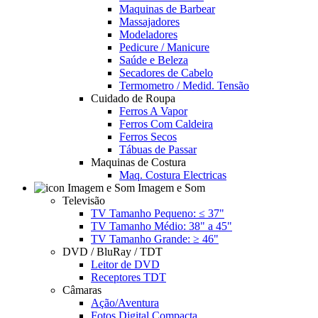
Maquinas de Barbear
Massajadores
Modeladores
Pedicure / Manicure
Saúde e Beleza
Secadores de Cabelo
Termometro / Medid. Tensão
Cuidado de Roupa
Ferros A Vapor
Ferros Com Caldeira
Ferros Secos
Tábuas de Passar
Maquinas de Costura
Maq. Costura Electricas
Imagem e Som
Televisão
TV Tamanho Pequeno: ≤ 37"
TV Tamanho Médio: 38" a 45"
TV Tamanho Grande: ≥ 46"
DVD / BluRay / TDT
Leitor de DVD
Receptores TDT
Câmaras
Ação/Aventura
Fotos Digital Compacta