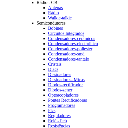
Rádio - CB
Antenas
Rádio
Walkie-talkie
Semicondutores
Bobines
Circuitos Integrados
Condensadores-cerâmicos
Condensadores-electrolítico
Condensadores-poliester
Condensadores-smd
Condensadores-tantalo
Cristais
Diacs
Dissipadores
Dissipadores- Micas
Díodos-rectificador
Díodos-zener
Optoacopladores
Pontes Rectificadoras
Programadores
Ptcs
Reguladores
Relé - Pcb
Resistências