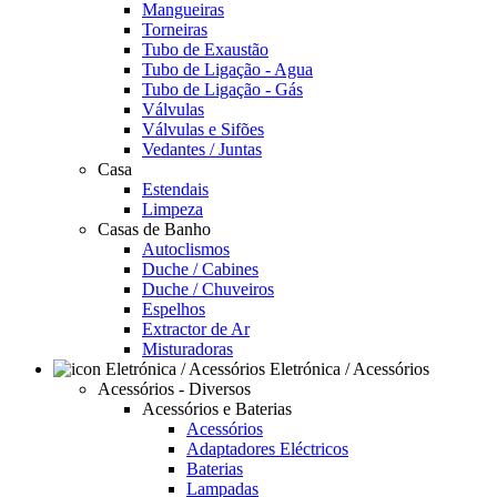
Mangueiras
Torneiras
Tubo de Exaustão
Tubo de Ligação - Agua
Tubo de Ligação - Gás
Válvulas
Válvulas e Sifões
Vedantes / Juntas
Casa
Estendais
Limpeza
Casas de Banho
Autoclismos
Duche / Cabines
Duche / Chuveiros
Espelhos
Extractor de Ar
Misturadoras
Eletrónica / Acessórios
Acessórios - Diversos
Acessórios e Baterias
Acessórios
Adaptadores Eléctricos
Baterias
Lampadas