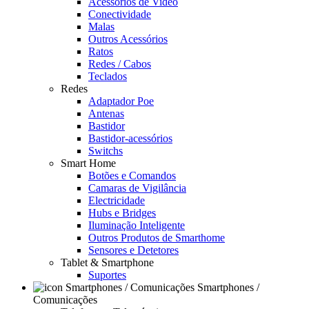
Acessórios de Video
Conectividade
Malas
Outros Acessórios
Ratos
Redes / Cabos
Teclados
Redes
Adaptador Poe
Antenas
Bastidor
Bastidor-acessórios
Switchs
Smart Home
Botões e Comandos
Camaras de Vigilância
Electricidade
Hubs e Bridges
Iluminação Inteligente
Outros Produtos de Smarthome
Sensores e Detetores
Tablet & Smartphone
Suportes
Smartphones /
Comunicações