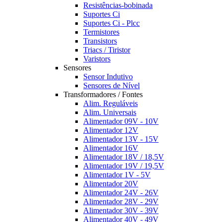
Resistências-bobinada
Suportes Ci
Suportes Ci - Plcc
Termistores
Transistors
Triacs / Tiristor
Varistors
Sensores
Sensor Indutivo
Sensores de Nível
Transformadores / Fontes
Alim. Reguláveis
Alim. Universais
Alimentador 09V - 10V
Alimentador 12V
Alimentador 13V - 15V
Alimentador 16V
Alimentador 18V / 18,5V
Alimentador 19V / 19,5V
Alimentador 1V - 5V
Alimentador 20V
Alimentador 24V - 26V
Alimentador 28V - 29V
Alimentador 30V - 39V
Alimentador 40V - 49V