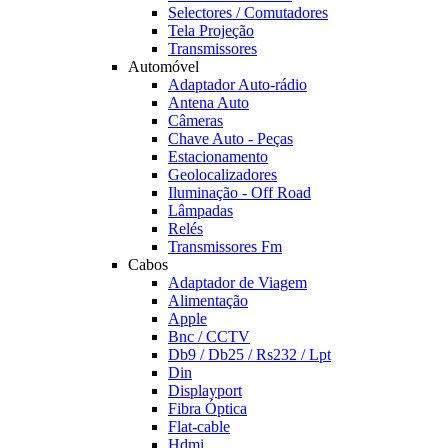
Selectores / Comutadores
Tela Projeção
Transmissores
Automóvel
Adaptador Auto-rádio
Antena Auto
Câmeras
Chave Auto - Peças
Estacionamento
Geolocalizadores
Iluminação - Off Road
Lâmpadas
Relés
Transmissores Fm
Cabos
Adaptador de Viagem
Alimentação
Apple
Bnc / CCTV
Db9 / Db25 / Rs232 / Lpt
Din
Displayport
Fibra Óptica
Flat-cable
Hdmi