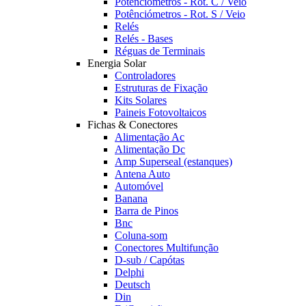
Potênciómetros - Rot. C / Veio
Potênciómetros - Rot. S / Veio
Relés
Relés - Bases
Réguas de Terminais
Energia Solar
Controladores
Estruturas de Fixação
Kits Solares
Paineis Fotovoltaicos
Fichas & Conectores
Alimentação Ac
Alimentação Dc
Amp Superseal (estanques)
Antena Auto
Automóvel
Banana
Barra de Pinos
Bnc
Coluna-som
Conectores Multifunção
D-sub / Capótas
Delphi
Deutsch
Din