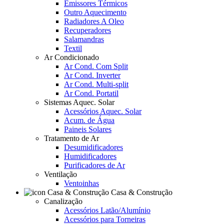
Emissores Térmicos
Outro Aquecimento
Radiadores A Oleo
Recuperadores
Salamandras
Textil
Ar Condicionado
Ar Cond. Com Split
Ar Cond. Inverter
Ar Cond. Multi-split
Ar Cond. Portatil
Sistemas Aquec. Solar
Acessórios Aquec. Solar
Acum. de Água
Paineis Solares
Tratamento de Ar
Desumidificadores
Humidificadores
Purificadores de Ar
Ventilação
Ventoinhas
Casa & Construção
Canalização
Acessórios Latão/Alumínio
Acessórios para Torneiras