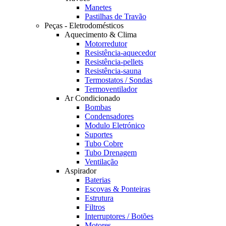
Manetes
Pastilhas de Travão
Peças - Eletrodomésticos
Aquecimento & Clima
Motorredutor
Resistência-aquecedor
Resistência-pellets
Resistência-sauna
Termostatos / Sondas
Termoventilador
Ar Condicionado
Bombas
Condensadores
Modulo Eletrónico
Suportes
Tubo Cobre
Tubo Drenagem
Ventilação
Aspirador
Baterias
Escovas & Ponteiras
Estrutura
Filtros
Interruptores / Botões
Motores