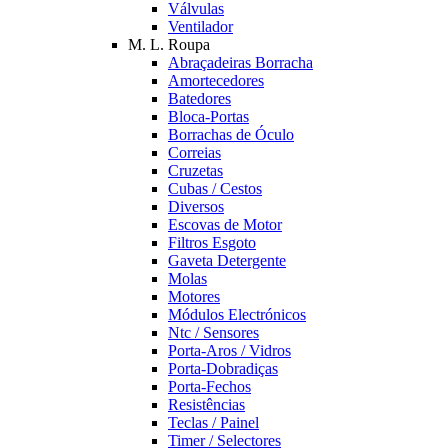
Válvulas
Ventilador
M. L. Roupa
Abraçadeiras Borracha
Amortecedores
Batedores
Bloca-Portas
Borrachas de Óculo
Correias
Cruzetas
Cubas / Cestos
Diversos
Escovas de Motor
Filtros Esgoto
Gaveta Detergente
Molas
Motores
Módulos Electrónicos
Ntc / Sensores
Porta-Aros / Vidros
Porta-Dobradiças
Porta-Fechos
Resistências
Teclas / Painel
Timer / Selectores