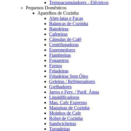
Termoacumuladores - Eléctricos
Pequenos Domésticos
Aparelhos de Cozinha
Abre-latas e Facas
Balanças de Cozinha
Batedeiras
Cafeteiras
Cápsulas de Café
Centrifugadoras
Espremedores
Fiambreiras
Fogareiros
Fornos
Fritadeiras
Fritadeiras Sem Óleo
Geleiras / Refrigeradores
Grelhadores
Jarros e Ferv. / Purif. Água
Liquidificadoras
Maq. Cafe Expresso
Maquinas de Cozinha
Moinhos de Cafe
Robot de Cozinha
Sandwicheiras
Torradeiras