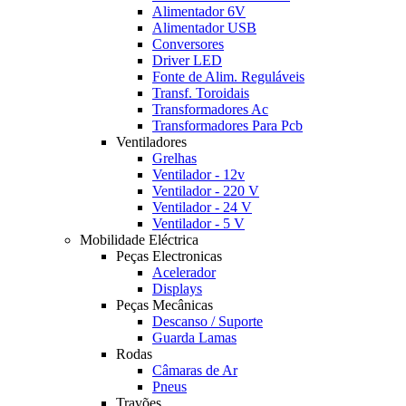
Alimentador 6V
Alimentador USB
Conversores
Driver LED
Fonte de Alim. Reguláveis
Transf. Toroidais
Transformadores Ac
Transformadores Para Pcb
Ventiladores
Grelhas
Ventilador - 12v
Ventilador - 220 V
Ventilador - 24 V
Ventilador - 5 V
Mobilidade Eléctrica
Peças Electronicas
Acelerador
Displays
Peças Mecânicas
Descanso / Suporte
Guarda Lamas
Rodas
Câmaras de Ar
Pneus
Travões