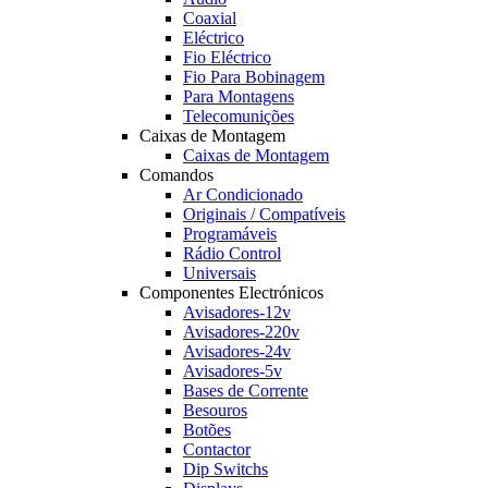
Coaxial
Eléctrico
Fio Eléctrico
Fio Para Bobinagem
Para Montagens
Telecomunições
Caixas de Montagem
Caixas de Montagem
Comandos
Ar Condicionado
Originais / Compatíveis
Programáveis
Rádio Control
Universais
Componentes Electrónicos
Avisadores-12v
Avisadores-220v
Avisadores-24v
Avisadores-5v
Bases de Corrente
Besouros
Botões
Contactor
Dip Switchs