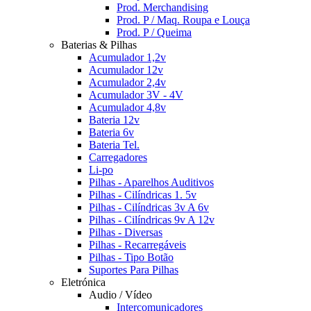
Prod. Merchandising
Prod. P / Maq. Roupa e Louça
Prod. P / Queima
Baterias & Pilhas
Acumulador 1,2v
Acumulador 12v
Acumulador 2,4v
Acumulador 3V - 4V
Acumulador 4,8v
Bateria 12v
Bateria 6v
Bateria Tel.
Carregadores
Li-po
Pilhas - Aparelhos Auditivos
Pilhas - Cilíndricas 1. 5v
Pilhas - Cilíndricas 3v A 6v
Pilhas - Cilíndricas 9v A 12v
Pilhas - Diversas
Pilhas - Recarregáveis
Pilhas - Tipo Botão
Suportes Para Pilhas
Eletrónica
Audio / Vídeo
Intercomunicadores