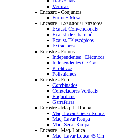
Horizontais
Verticais
Encastre - Conjuntos
Forno + Mesa
Encastre - Exaustor / Extratores
Exaust. Convencionais
Exaust. de Chaminé
Exaust. Telescópicos
Extractores
Encastre - Fornos
Independentes - Eléctricos
Independentes C / Gás
Piroliticos
Polivalentes
Encastre - Frio
Combinados
Congeladores Verticais
Frigorificos
Garrafeiras
Encastre - Maq. L. Roupa
Maq. Lavar / Secar Roupa
Maq. Lavar Roupa
Maq. Secar Roupa
Encastre - Maq. Louça
Maq. Lavar Louça 45 Cm