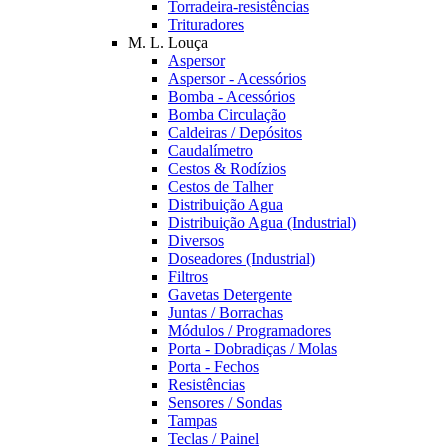
Torradeira-resistências
Trituradores
M. L. Louça
Aspersor
Aspersor - Acessórios
Bomba - Acessórios
Bomba Circulação
Caldeiras / Depósitos
Caudalímetro
Cestos & Rodízios
Cestos de Talher
Distribuição Agua
Distribuição Agua (Industrial)
Diversos
Doseadores (Industrial)
Filtros
Gavetas Detergente
Juntas / Borrachas
Módulos / Programadores
Porta - Dobradiças / Molas
Porta - Fechos
Resistências
Sensores / Sondas
Tampas
Teclas / Painel