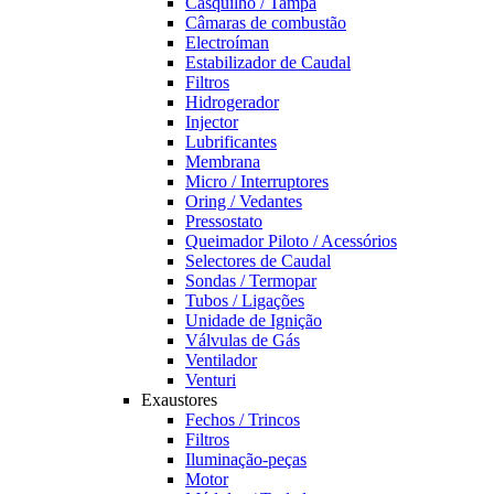
Casquilho / Tampa
Câmaras de combustão
Electroíman
Estabilizador de Caudal
Filtros
Hidrogerador
Injector
Lubrificantes
Membrana
Micro / Interruptores
Oring / Vedantes
Pressostato
Queimador Piloto / Acessórios
Selectores de Caudal
Sondas / Termopar
Tubos / Ligações
Unidade de Ignição
Válvulas de Gás
Ventilador
Venturi
Exaustores
Fechos / Trincos
Filtros
Iluminação-peças
Motor