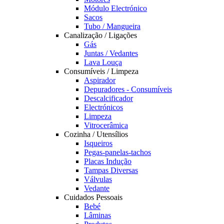
Módulo Electrónico
Sacos
Tubo / Mangueira
Canalização / Ligações
Gás
Juntas / Vedantes
Lava Louça
Consumíveis / Limpeza
Aspirador
Depuradores - Consumíveis
Descalcificador
Electrónicos
Limpeza
Vitrocerâmica
Cozinha / Utensílios
Isqueiros
Pegas-panelas-tachos
Placas Indução
Tampas Diversas
Válvulas
Vedante
Cuidados Pessoais
Bebé
Lâminas