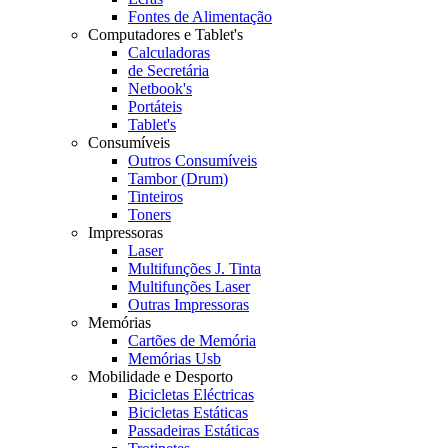
Fontes de Alimentação
Computadores e Tablet's
Calculadoras
de Secretária
Netbook's
Portáteis
Tablet's
Consumíveis
Outros Consumíveis
Tambor (Drum)
Tinteiros
Toners
Impressoras
Laser
Multifunções J. Tinta
Multifunções Laser
Outras Impressoras
Memórias
Cartões de Memória
Memórias Usb
Mobilidade e Desporto
Bicicletas Eléctricas
Bicicletas Estáticas
Passadeiras Estáticas