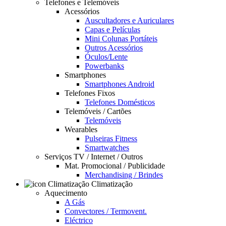
Telefones e Telemóveis
Acessórios
Auscultadores e Auriculares
Capas e Películas
Mini Colunas Portáteis
Outros Acessórios
Óculos/Lente
Powerbanks
Smartphones
Smartphones Android
Telefones Fixos
Telefones Domésticos
Telemóveis / Cartões
Telemóveis
Wearables
Pulseiras Fitness
Smartwatches
Serviços TV / Internet / Outros
Mat. Promocional / Publicidade
Merchandising / Brindes
Climatização
Aquecimento
A Gás
Convectores / Termovent.
Eléctrico