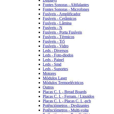
Displays
Fontes Sonoras - Altifalantes
Fontes Sonoras - Microfones
Fusíveis - Amplificador
Fusíveis - Cerâmicos
Fusíveis - Lâmina
Fusíveis - N
Fusíveis - Porta Fusíveis
Fusíveis - Térmicos
Fusíveis - Tr5
Fusíveis - Vidro
Leds - Diversos
Leds - Foto-diodos
Leds - Painel
Leds - Smd
Leds - Suportes
Motores
Módulos Laser
Módulos Termoeléctricos
Outros
Placas C. I. - Bread Boards
Placas C. I. - Ferram. / Liquidos
Placas C. I. - Placas C. I. -pcb
Potênciómetros - Deslizantes
Potênciómetros - Multi-volta