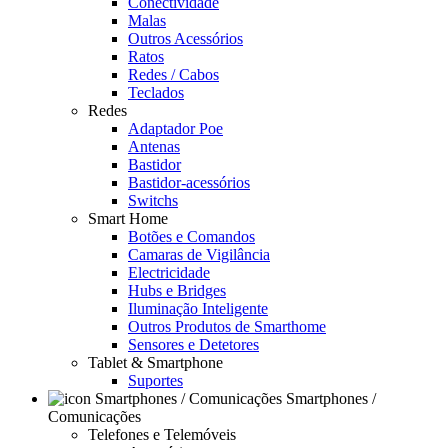
Conectividade
Malas
Outros Acessórios
Ratos
Redes / Cabos
Teclados
Redes
Adaptador Poe
Antenas
Bastidor
Bastidor-acessórios
Switchs
Smart Home
Botões e Comandos
Camaras de Vigilância
Electricidade
Hubs e Bridges
Iluminação Inteligente
Outros Produtos de Smarthome
Sensores e Detetores
Tablet & Smartphone
Suportes
Smartphones /
Comunicações
Telefones e Telemóveis