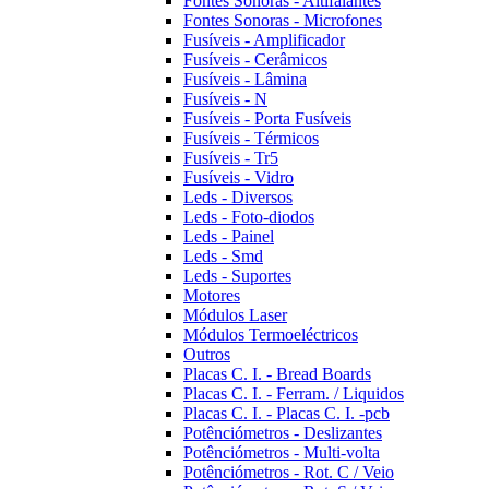
Fontes Sonoras - Altifalantes
Fontes Sonoras - Microfones
Fusíveis - Amplificador
Fusíveis - Cerâmicos
Fusíveis - Lâmina
Fusíveis - N
Fusíveis - Porta Fusíveis
Fusíveis - Térmicos
Fusíveis - Tr5
Fusíveis - Vidro
Leds - Diversos
Leds - Foto-diodos
Leds - Painel
Leds - Smd
Leds - Suportes
Motores
Módulos Laser
Módulos Termoeléctricos
Outros
Placas C. I. - Bread Boards
Placas C. I. - Ferram. / Liquidos
Placas C. I. - Placas C. I. -pcb
Potênciómetros - Deslizantes
Potênciómetros - Multi-volta
Potênciómetros - Rot. C / Veio