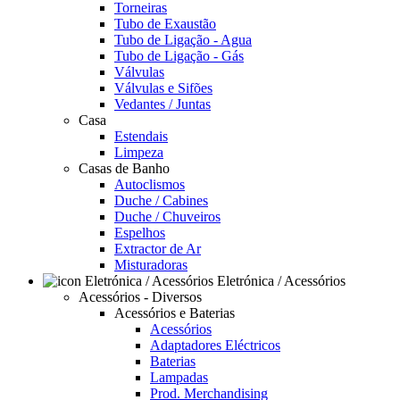
Torneiras
Tubo de Exaustão
Tubo de Ligação - Agua
Tubo de Ligação - Gás
Válvulas
Válvulas e Sifões
Vedantes / Juntas
Casa
Estendais
Limpeza
Casas de Banho
Autoclismos
Duche / Cabines
Duche / Chuveiros
Espelhos
Extractor de Ar
Misturadoras
Eletrónica / Acessórios
Acessórios - Diversos
Acessórios e Baterias
Acessórios
Adaptadores Eléctricos
Baterias
Lampadas
Prod. Merchandising