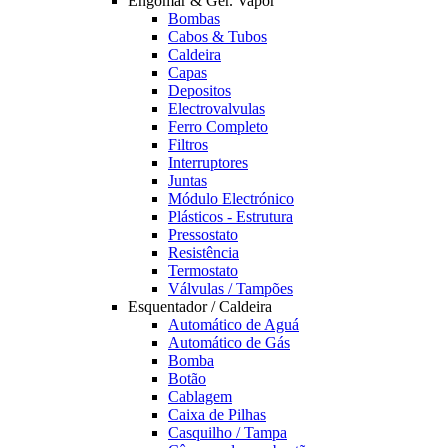
Engomar & Ger. Vapor
Bombas
Cabos & Tubos
Caldeira
Capas
Depositos
Electrovalvulas
Ferro Completo
Filtros
Interruptores
Juntas
Módulo Electrónico
Plásticos - Estrutura
Pressostato
Resistência
Termostato
Válvulas / Tampões
Esquentador / Caldeira
Automático de Aguá
Automático de Gás
Bomba
Botão
Cablagem
Caixa de Pilhas
Casquilho / Tampa