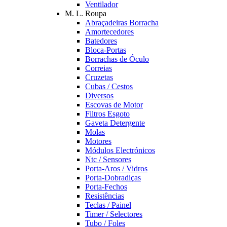
Ventilador
M. L. Roupa
Abraçadeiras Borracha
Amortecedores
Batedores
Bloca-Portas
Borrachas de Óculo
Correias
Cruzetas
Cubas / Cestos
Diversos
Escovas de Motor
Filtros Esgoto
Gaveta Detergente
Molas
Motores
Módulos Electrónicos
Ntc / Sensores
Porta-Aros / Vidros
Porta-Dobradiças
Porta-Fechos
Resistências
Teclas / Painel
Timer / Selectores
Tubo / Foles