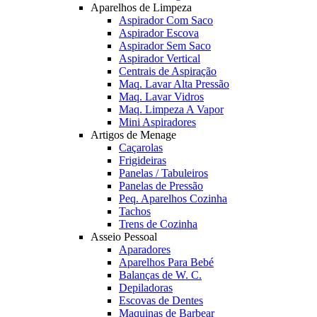
Aparelhos de Limpeza
Aspirador Com Saco
Aspirador Escova
Aspirador Sem Saco
Aspirador Vertical
Centrais de Aspiração
Maq. Lavar Alta Pressão
Maq. Lavar Vidros
Maq. Limpeza A Vapor
Mini Aspiradores
Artigos de Menage
Caçarolas
Frigideiras
Panelas / Tabuleiros
Panelas de Pressão
Peq. Aparelhos Cozinha
Tachos
Trens de Cozinha
Asseio Pessoal
Aparadores
Aparelhos Para Bebé
Balanças de W. C.
Depiladoras
Escovas de Dentes
Maquinas de Barbear