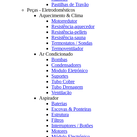
Pastilhas de Travão
Peças - Eletrodomésticos
Aquecimento & Clima
Motorredutor
Resistência-aquecedor
Resistência-pellets
Resistência-sauna
Termostatos / Sondas
Termoventilador
Ar Condicionado
Bombas
Condensadores
Modulo Eletrónico
Suportes
Tubo Cobre
Tubo Drenagem
Ventilação
Aspirador
Baterias
Escovas & Ponteiras
Estrutura
Filtros
Interruptores / Botões
Motores
Módulo Electrónico