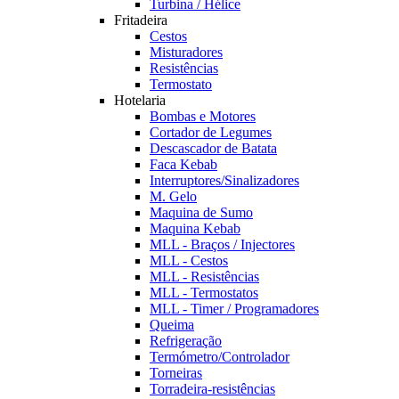
Turbina / Hélice
Fritadeira
Cestos
Misturadores
Resistências
Termostato
Hotelaria
Bombas e Motores
Cortador de Legumes
Descascador de Batata
Faca Kebab
Interruptores/Sinalizadores
M. Gelo
Maquina de Sumo
Maquina Kebab
MLL - Braços / Injectores
MLL - Cestos
MLL - Resistências
MLL - Termostatos
MLL - Timer / Programadores
Queima
Refrigeração
Termómetro/Controlador
Torneiras
Torradeira-resistências