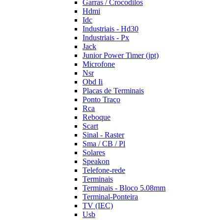
Garras / Crocodilos
Hdmi
Idc
Industriais - Hd30
Industriais - Px
Jack
Junior Power Timer (jpt)
Microfone
Nsr
Obd Ii
Placas de Terminais
Ponto Traço
Rca
Reboque
Scart
Sinal - Raster
Sma / CB / Pl
Solares
Speakon
Telefone-rede
Terminais
Terminais - Bloco 5.08mm
Terminal-Ponteira
TV (IEC)
Usb