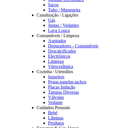
Sacos
Tubo / Mangueira
Canalização / Ligações
Gás
Juntas / Vedantes
Lava Louça
Consumíveis / Limpeza
Aspirador
Depuradores - Consumíveis
Descalcificador
Electrónicos
Limpeza
Vitrocerâmica
Cozinha / Utensílios
Isqueiros
Pegas-panelas-tachos
Placas Indução
Tampas Diversas
Válvulas
Vedante
Cuidados Pessoais
Bebé
Lâminas
Produtos