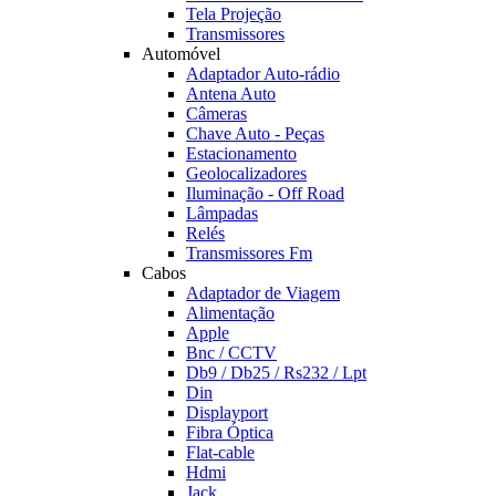
Tela Projeção
Transmissores
Automóvel
Adaptador Auto-rádio
Antena Auto
Câmeras
Chave Auto - Peças
Estacionamento
Geolocalizadores
Iluminação - Off Road
Lâmpadas
Relés
Transmissores Fm
Cabos
Adaptador de Viagem
Alimentação
Apple
Bnc / CCTV
Db9 / Db25 / Rs232 / Lpt
Din
Displayport
Fibra Óptica
Flat-cable
Hdmi
Jack