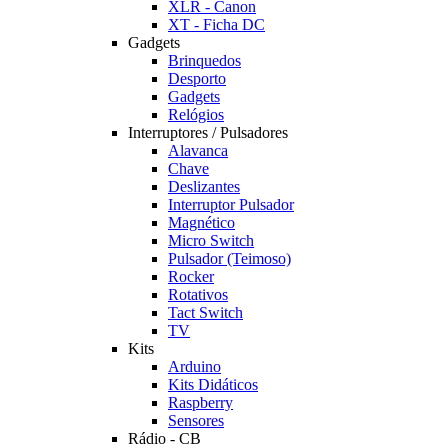
XLR - Canon
XT - Ficha DC
Gadgets
Brinquedos
Desporto
Gadgets
Relógios
Interruptores / Pulsadores
Alavanca
Chave
Deslizantes
Interruptor Pulsador
Magnético
Micro Switch
Pulsador (Teimoso)
Rocker
Rotativos
Tact Switch
TV
Kits
Arduino
Kits Didáticos
Raspberry
Sensores
Rádio - CB