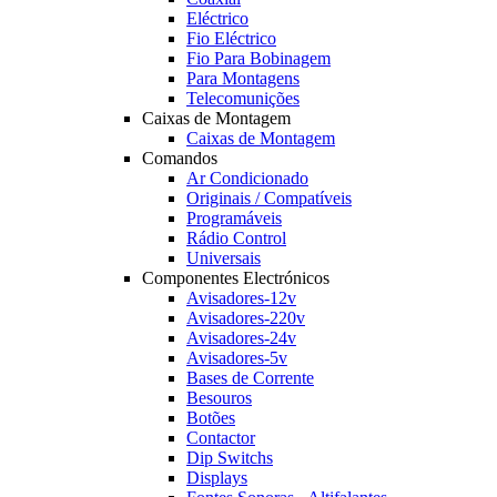
Eléctrico
Fio Eléctrico
Fio Para Bobinagem
Para Montagens
Telecomunições
Caixas de Montagem
Caixas de Montagem
Comandos
Ar Condicionado
Originais / Compatíveis
Programáveis
Rádio Control
Universais
Componentes Electrónicos
Avisadores-12v
Avisadores-220v
Avisadores-24v
Avisadores-5v
Bases de Corrente
Besouros
Botões
Contactor
Dip Switchs
Displays