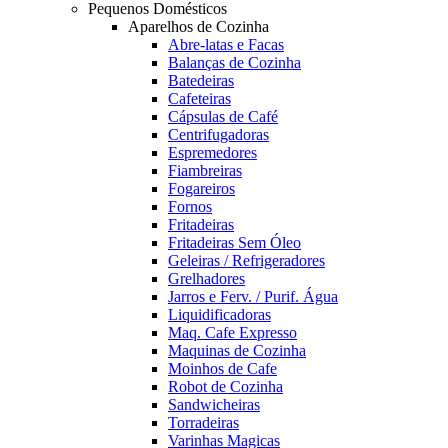
Pequenos Domésticos
Aparelhos de Cozinha
Abre-latas e Facas
Balanças de Cozinha
Batedeiras
Cafeteiras
Cápsulas de Café
Centrifugadoras
Espremedores
Fiambreiras
Fogareiros
Fornos
Fritadeiras
Fritadeiras Sem Óleo
Geleiras / Refrigeradores
Grelhadores
Jarros e Ferv. / Purif. Água
Liquidificadoras
Maq. Cafe Expresso
Maquinas de Cozinha
Moinhos de Cafe
Robot de Cozinha
Sandwicheiras
Torradeiras
Varinhas Magicas