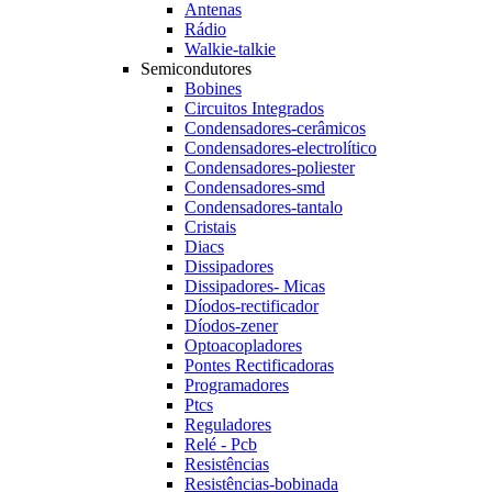
Antenas
Rádio
Walkie-talkie
Semicondutores
Bobines
Circuitos Integrados
Condensadores-cerâmicos
Condensadores-electrolítico
Condensadores-poliester
Condensadores-smd
Condensadores-tantalo
Cristais
Diacs
Dissipadores
Dissipadores- Micas
Díodos-rectificador
Díodos-zener
Optoacopladores
Pontes Rectificadoras
Programadores
Ptcs
Reguladores
Relé - Pcb
Resistências
Resistências-bobinada