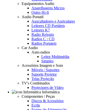
Equipamentos Audio
Aparelhagens Micros
Outro Hi-fi
Audio Portatil
Auscultadores e Auriculares
Leitores CD Portáteis
Leitores K7
Radio Relogio
Radios C / CD
Radios Portateis
Car Audio
Auto-radios
Leitor Multimédia
Simples
Acessórios Imagem e Som
Móveis / Suportes
Suporte Projetor
Telas Projeção
TV's Combinados
Projectores de Video
Informática
Componentes / Peças
Discos & Acessórios
Ecrãs
Fontes de Alimentação