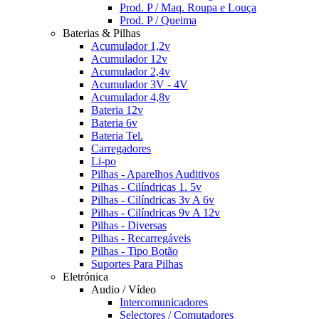
Prod. P / Maq. Roupa e Louça
Prod. P / Queima
Baterias & Pilhas
Acumulador 1,2v
Acumulador 12v
Acumulador 2,4v
Acumulador 3V - 4V
Acumulador 4,8v
Bateria 12v
Bateria 6v
Bateria Tel.
Carregadores
Li-po
Pilhas - Aparelhos Auditivos
Pilhas - Cilíndricas 1. 5v
Pilhas - Cilíndricas 3v A 6v
Pilhas - Cilíndricas 9v A 12v
Pilhas - Diversas
Pilhas - Recarregáveis
Pilhas - Tipo Botão
Suportes Para Pilhas
Eletrónica
Audio / Vídeo
Intercomunicadores
Selectores / Comutadores