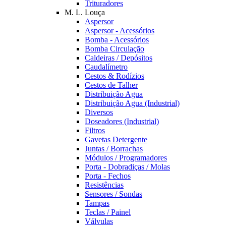
Trituradores
M. L. Louça
Aspersor
Aspersor - Acessórios
Bomba - Acessórios
Bomba Circulação
Caldeiras / Depósitos
Caudalímetro
Cestos & Rodízios
Cestos de Talher
Distribuição Agua
Distribuição Agua (Industrial)
Diversos
Doseadores (Industrial)
Filtros
Gavetas Detergente
Juntas / Borrachas
Módulos / Programadores
Porta - Dobradiças / Molas
Porta - Fechos
Resistências
Sensores / Sondas
Tampas
Teclas / Painel
Válvulas