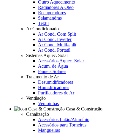
Outro Aquecimento
Radiadores A Oleo
Recuperadores
Salamandras
Textil
Ar Condicionado
Ar Cond. Com Split
Ar Cond. Inverter
Ar Cond. Multi-split
Ar Cond. Portatil
Sistemas Aquec. Solar
Acessórios Aquec. Solar
Acum. de Água
Paineis Solares
Tratamento de Ar
Desumidificadores
Humidificadores
Purificadores de Ar
Ventilação
Ventoinhas
Casa & Construção
Canalização
Acessórios Latão/Alumínio
Acessórios para Torneiras
Mangueiras