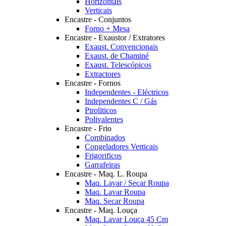
Horizontais
Verticais
Encastre - Conjuntos
Forno + Mesa
Encastre - Exaustor / Extratores
Exaust. Convencionais
Exaust. de Chaminé
Exaust. Telescópicos
Extractores
Encastre - Fornos
Independentes - Eléctricos
Independentes C / Gás
Piroliticos
Polivalentes
Encastre - Frio
Combinados
Congeladores Verticais
Frigorificos
Garrafeiras
Encastre - Maq. L. Roupa
Maq. Lavar / Secar Roupa
Maq. Lavar Roupa
Maq. Secar Roupa
Encastre - Maq. Louça
Maq. Lavar Louça 45 Cm