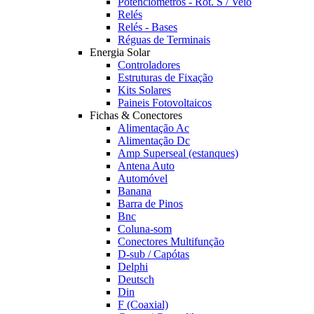
Potênciómetros - Rot. S / Veio
Relés
Relés - Bases
Réguas de Terminais
Energia Solar
Controladores
Estruturas de Fixação
Kits Solares
Paineis Fotovoltaicos
Fichas & Conectores
Alimentação Ac
Alimentação Dc
Amp Superseal (estanques)
Antena Auto
Automóvel
Banana
Barra de Pinos
Bnc
Coluna-som
Conectores Multifunção
D-sub / Capótas
Delphi
Deutsch
Din
F (Coaxial)