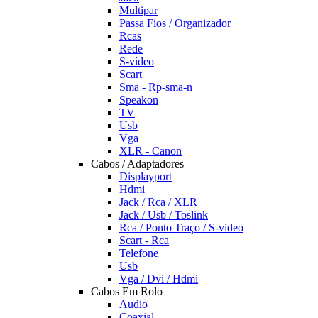
Multipar
Passa Fios / Organizador
Rcas
Rede
S-vídeo
Scart
Sma - Rp-sma-n
Speakon
TV
Usb
Vga
XLR - Canon
Cabos / Adaptadores
Displayport
Hdmi
Jack / Rca / XLR
Jack / Usb / Toslink
Rca / Ponto Traço / S-video
Scart - Rca
Telefone
Usb
Vga / Dvi / Hdmi
Cabos Em Rolo
Audio
Coaxial