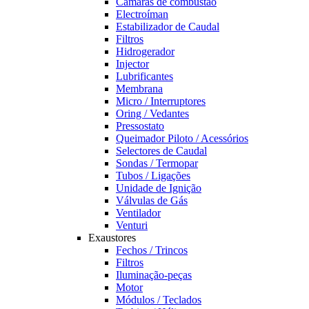
Câmaras de combustão
Electroíman
Estabilizador de Caudal
Filtros
Hidrogerador
Injector
Lubrificantes
Membrana
Micro / Interruptores
Oring / Vedantes
Pressostato
Queimador Piloto / Acessórios
Selectores de Caudal
Sondas / Termopar
Tubos / Ligações
Unidade de Ignição
Válvulas de Gás
Ventilador
Venturi
Exaustores
Fechos / Trincos
Filtros
Iluminação-peças
Motor
Módulos / Teclados