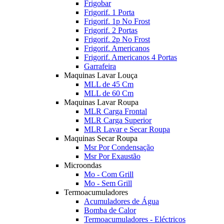
Frigobar
Frigorif. 1 Porta
Frigorif. 1p No Frost
Frigorif. 2 Portas
Frigorif. 2p No Frost
Frigorif. Americanos
Frigorif. Americanos 4 Portas
Garrafeira
Maquinas Lavar Louça
MLL de 45 Cm
MLL de 60 Cm
Maquinas Lavar Roupa
MLR Carga Frontal
MLR Carga Superior
MLR Lavar e Secar Roupa
Maquinas Secar Roupa
Msr Por Condensação
Msr Por Exaustão
Microondas
Mo - Com Grill
Mo - Sem Grill
Termoacumuladores
Acumuladores de Água
Bomba de Calor
Termoacumuladores - Eléctricos