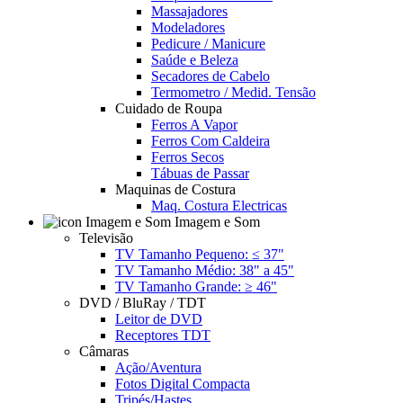
Massajadores
Modeladores
Pedicure / Manicure
Saúde e Beleza
Secadores de Cabelo
Termometro / Medid. Tensão
Cuidado de Roupa
Ferros A Vapor
Ferros Com Caldeira
Ferros Secos
Tábuas de Passar
Maquinas de Costura
Maq. Costura Electricas
Imagem e Som
Televisão
TV Tamanho Pequeno: ≤ 37"
TV Tamanho Médio: 38" a 45"
TV Tamanho Grande: ≥ 46"
DVD / BluRay / TDT
Leitor de DVD
Receptores TDT
Câmaras
Ação/Aventura
Fotos Digital Compacta
Tripés/Hastes