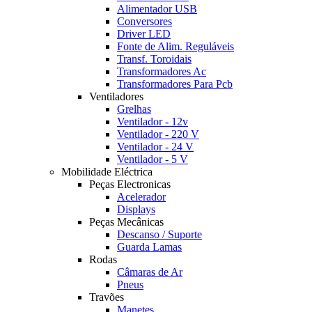
Alimentador USB
Conversores
Driver LED
Fonte de Alim. Reguláveis
Transf. Toroidais
Transformadores Ac
Transformadores Para Pcb
Ventiladores
Grelhas
Ventilador - 12v
Ventilador - 220 V
Ventilador - 24 V
Ventilador - 5 V
Mobilidade Eléctrica
Peças Electronicas
Acelerador
Displays
Peças Mecânicas
Descanso / Suporte
Guarda Lamas
Rodas
Câmaras de Ar
Pneus
Travões
Manetes