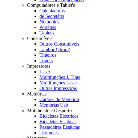
Computadores e Tablet's
Calculadoras
de Secretária
Netbook's
Portáteis
Tablet's
Consumíveis
Outros Consumíveis
Tambor (Drum)
Tinteiros
Toners
Impressoras
Laser
Multifunções J. Tinta
Multifunções Laser
Outras Impressoras
Memórias
Cartões de Memória
Memórias Usb
Mobilidade e Desporto
Bicicletas Eléctricas
Bicicletas Estáticas
Passadeiras Estáticas
Trotinetes