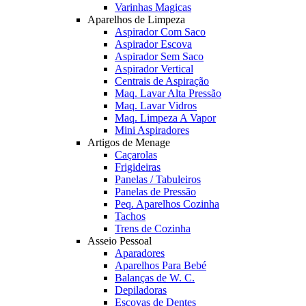
Varinhas Magicas
Aparelhos de Limpeza
Aspirador Com Saco
Aspirador Escova
Aspirador Sem Saco
Aspirador Vertical
Centrais de Aspiração
Maq. Lavar Alta Pressão
Maq. Lavar Vidros
Maq. Limpeza A Vapor
Mini Aspiradores
Artigos de Menage
Caçarolas
Frigideiras
Panelas / Tabuleiros
Panelas de Pressão
Peq. Aparelhos Cozinha
Tachos
Trens de Cozinha
Asseio Pessoal
Aparadores
Aparelhos Para Bebé
Balanças de W. C.
Depiladoras
Escovas de Dentes