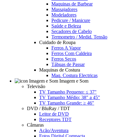
Maquinas de Barbear
Massajadores
Modeladores
Pedicure / Manicure
Saúde e Beleza
Secadores de Cabelo
Termometro / Medid. Tensão
Cuidado de Roupa
Ferros A Vapor
Ferros Com Caldeira
Ferros Secos
Tábuas de Passar
Maquinas de Costura
Maq. Costura Electricas
Imagem e Som
Televisão
TV Tamanho Pequeno: ≤ 37"
TV Tamanho Médio: 38" a 45"
TV Tamanho Grande: ≥ 46"
DVD / BluRay / TDT
Leitor de DVD
Receptores TDT
Câmaras
Ação/Aventura
Fotos Digital Compacta