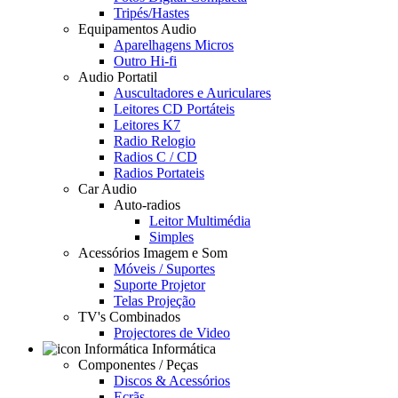
Tripés/Hastes
Equipamentos Audio
Aparelhagens Micros
Outro Hi-fi
Audio Portatil
Auscultadores e Auriculares
Leitores CD Portáteis
Leitores K7
Radio Relogio
Radios C / CD
Radios Portateis
Car Audio
Auto-radios
Leitor Multimédia
Simples
Acessórios Imagem e Som
Móveis / Suportes
Suporte Projetor
Telas Projeção
TV's Combinados
Projectores de Video
Informática
Componentes / Peças
Discos & Acessórios
Ecrãs