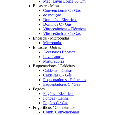
Maq. Lavar Louça 60 Cm
Encastre - Mesas
Convencionais C / Gás
de Indução
Dominós - Eléctricos
Dominós C / Gás
Vitrocerâmicas - Eléctricas
Vitrocerâmicas C / Gás
Encastre - Microondas
Microondas
Encastre - Outras
Acessorios Encastre
Lava Louças
Misturadoras
Esquentadores / Caldeiras
Caldeiras - Outras
Caldeiras C / Gás
Esquentadores - Eléctricos
Esquentadores C / Gás
Fogões
Fogões - Eléctricos
Fogões - Lenha
Fogões C / Gás
Frigorificos / Combinados
Comb. Convencionais