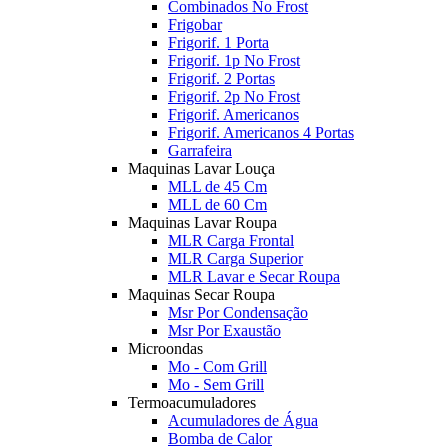
Combinados No Frost
Frigobar
Frigorif. 1 Porta
Frigorif. 1p No Frost
Frigorif. 2 Portas
Frigorif. 2p No Frost
Frigorif. Americanos
Frigorif. Americanos 4 Portas
Garrafeira
Maquinas Lavar Louça
MLL de 45 Cm
MLL de 60 Cm
Maquinas Lavar Roupa
MLR Carga Frontal
MLR Carga Superior
MLR Lavar e Secar Roupa
Maquinas Secar Roupa
Msr Por Condensação
Msr Por Exaustão
Microondas
Mo - Com Grill
Mo - Sem Grill
Termoacumuladores
Acumuladores de Água
Bomba de Calor