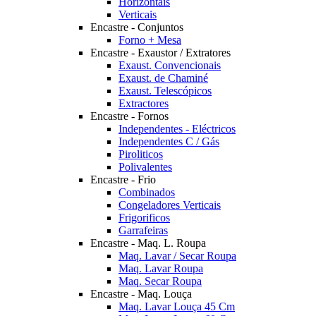
Horizontais
Verticais
Encastre - Conjuntos
Forno + Mesa
Encastre - Exaustor / Extratores
Exaust. Convencionais
Exaust. de Chaminé
Exaust. Telescópicos
Extractores
Encastre - Fornos
Independentes - Eléctricos
Independentes C / Gás
Piroliticos
Polivalentes
Encastre - Frio
Combinados
Congeladores Verticais
Frigorificos
Garrafeiras
Encastre - Maq. L. Roupa
Maq. Lavar / Secar Roupa
Maq. Lavar Roupa
Maq. Secar Roupa
Encastre - Maq. Louça
Maq. Lavar Louça 45 Cm