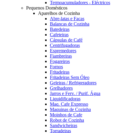
Termoacumuladores - Eléctricos
Pequenos Domésticos
Aparelhos de Cozinha
Abre-latas e Facas
Balanças de Cozinha
Batedeiras
Cafeteiras
Cápsulas de Café
Centrifugadoras
Espremedores
Fiambreiras
Fogareiros
Fornos
Fritadeiras
Fritadeiras Sem Óleo
Geleiras / Refrigeradores
Grelhadores
Jarros e Ferv. / Purif. Água
Liquidificadoras
Maq. Cafe Expresso
Maquinas de Cozinha
Moinhos de Cafe
Robot de Cozinha
Sandwicheiras
Torradeiras