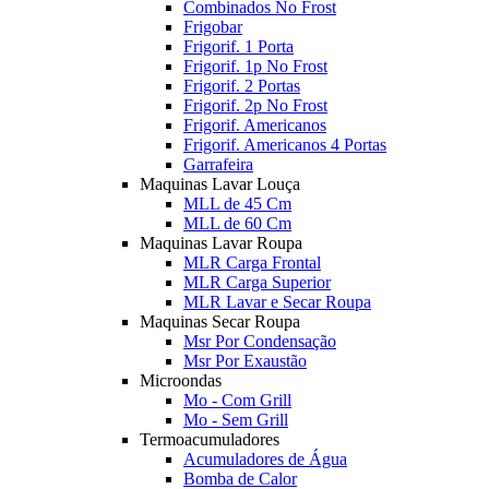
Combinados No Frost
Frigobar
Frigorif. 1 Porta
Frigorif. 1p No Frost
Frigorif. 2 Portas
Frigorif. 2p No Frost
Frigorif. Americanos
Frigorif. Americanos 4 Portas
Garrafeira
Maquinas Lavar Louça
MLL de 45 Cm
MLL de 60 Cm
Maquinas Lavar Roupa
MLR Carga Frontal
MLR Carga Superior
MLR Lavar e Secar Roupa
Maquinas Secar Roupa
Msr Por Condensação
Msr Por Exaustão
Microondas
Mo - Com Grill
Mo - Sem Grill
Termoacumuladores
Acumuladores de Água
Bomba de Calor