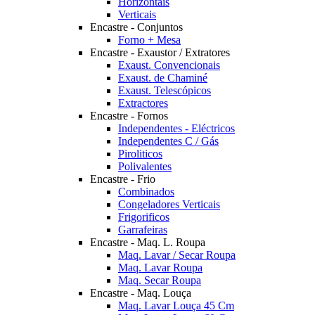
Horizontais
Verticais
Encastre - Conjuntos
Forno + Mesa
Encastre - Exaustor / Extratores
Exaust. Convencionais
Exaust. de Chaminé
Exaust. Telescópicos
Extractores
Encastre - Fornos
Independentes - Eléctricos
Independentes C / Gás
Piroliticos
Polivalentes
Encastre - Frio
Combinados
Congeladores Verticais
Frigorificos
Garrafeiras
Encastre - Maq. L. Roupa
Maq. Lavar / Secar Roupa
Maq. Lavar Roupa
Maq. Secar Roupa
Encastre - Maq. Louça
Maq. Lavar Louça 45 Cm