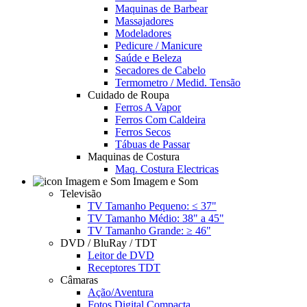
Maquinas de Barbear
Massajadores
Modeladores
Pedicure / Manicure
Saúde e Beleza
Secadores de Cabelo
Termometro / Medid. Tensão
Cuidado de Roupa
Ferros A Vapor
Ferros Com Caldeira
Ferros Secos
Tábuas de Passar
Maquinas de Costura
Maq. Costura Electricas
Imagem e Som
Televisão
TV Tamanho Pequeno: ≤ 37"
TV Tamanho Médio: 38" a 45"
TV Tamanho Grande: ≥ 46"
DVD / BluRay / TDT
Leitor de DVD
Receptores TDT
Câmaras
Ação/Aventura
Fotos Digital Compacta