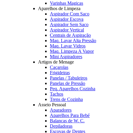
Varinhas Magicas
Aparelhos de Limpeza
Aspirador Com Saco
Aspirador Escova
Aspirador Sem Saco
Aspirador Vertical
Centrais de Aspiração
Maq. Lavar Alta Pressão
Maq. Lavar Vidros
Maq. Limpeza A Vapor
Mini Aspiradores
Artigos de Menage
Caçarolas
Frigideiras
Panelas / Tabuleiros
Panelas de Pressão
Peq. Aparelhos Cozinha
Tachos
Trens de Cozinha
Asseio Pessoal
Aparadores
Aparelhos Para Bebé
Balanças de W. C.
Depiladoras
Escovas de Dentes