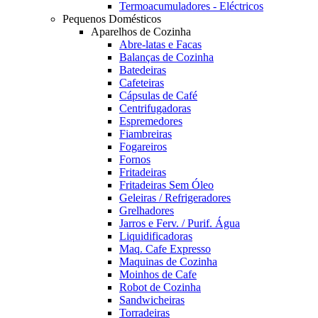
Termoacumuladores - Eléctricos
Pequenos Domésticos
Aparelhos de Cozinha
Abre-latas e Facas
Balanças de Cozinha
Batedeiras
Cafeteiras
Cápsulas de Café
Centrifugadoras
Espremedores
Fiambreiras
Fogareiros
Fornos
Fritadeiras
Fritadeiras Sem Óleo
Geleiras / Refrigeradores
Grelhadores
Jarros e Ferv. / Purif. Água
Liquidificadoras
Maq. Cafe Expresso
Maquinas de Cozinha
Moinhos de Cafe
Robot de Cozinha
Sandwicheiras
Torradeiras