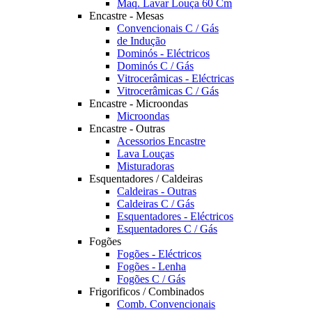
Maq. Lavar Louça 60 Cm
Encastre - Mesas
Convencionais C / Gás
de Indução
Dominós - Eléctricos
Dominós C / Gás
Vitrocerâmicas - Eléctricas
Vitrocerâmicas C / Gás
Encastre - Microondas
Microondas
Encastre - Outras
Acessorios Encastre
Lava Louças
Misturadoras
Esquentadores / Caldeiras
Caldeiras - Outras
Caldeiras C / Gás
Esquentadores - Eléctricos
Esquentadores C / Gás
Fogões
Fogões - Eléctricos
Fogões - Lenha
Fogões C / Gás
Frigorificos / Combinados
Comb. Convencionais