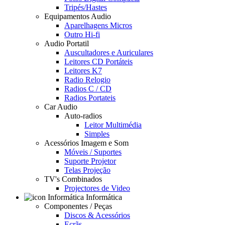
Tripés/Hastes
Equipamentos Audio
Aparelhagens Micros
Outro Hi-fi
Audio Portatil
Auscultadores e Auriculares
Leitores CD Portáteis
Leitores K7
Radio Relogio
Radios C / CD
Radios Portateis
Car Audio
Auto-radios
Leitor Multimédia
Simples
Acessórios Imagem e Som
Móveis / Suportes
Suporte Projetor
Telas Projeção
TV's Combinados
Projectores de Video
Informática
Componentes / Peças
Discos & Acessórios
Ecrãs