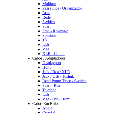
Multipar
Passa Fios / Organizador
Rcas
Rede
S-vídeo
Scart
Sma - Rp-sma-n
Speakon
TV
Usb
Vga
XLR - Canon
Cabos / Adaptadores
Displayport
Hdmi
Jack / Rca / XLR
Jack / Usb / Toslink
Rca / Ponto Traço / S-video
Scart - Rca
Telefone
Usb
Vga / Dvi / Hdmi
Cabos Em Rolo
Audio
Coaxial