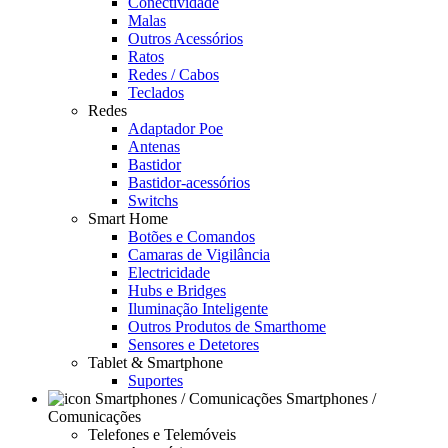
Conectividade
Malas
Outros Acessórios
Ratos
Redes / Cabos
Teclados
Redes
Adaptador Poe
Antenas
Bastidor
Bastidor-acessórios
Switchs
Smart Home
Botões e Comandos
Camaras de Vigilância
Electricidade
Hubs e Bridges
Iluminação Inteligente
Outros Produtos de Smarthome
Sensores e Detetores
Tablet & Smartphone
Suportes
Smartphones /
Comunicações
Telefones e Telemóveis