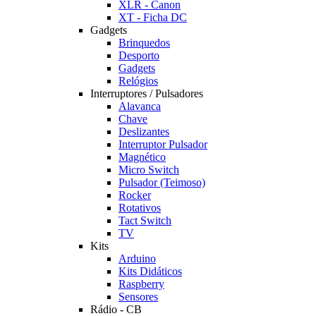
XLR - Canon
XT - Ficha DC
Gadgets
Brinquedos
Desporto
Gadgets
Relógios
Interruptores / Pulsadores
Alavanca
Chave
Deslizantes
Interruptor Pulsador
Magnético
Micro Switch
Pulsador (Teimoso)
Rocker
Rotativos
Tact Switch
TV
Kits
Arduino
Kits Didáticos
Raspberry
Sensores
Rádio - CB