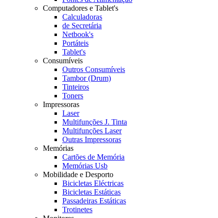
Computadores e Tablet's
Calculadoras
de Secretária
Netbook's
Portáteis
Tablet's
Consumíveis
Outros Consumíveis
Tambor (Drum)
Tinteiros
Toners
Impressoras
Laser
Multifunções J. Tinta
Multifunções Laser
Outras Impressoras
Memórias
Cartões de Memória
Memórias Usb
Mobilidade e Desporto
Bicicletas Eléctricas
Bicicletas Estáticas
Passadeiras Estáticas
Trotinetes