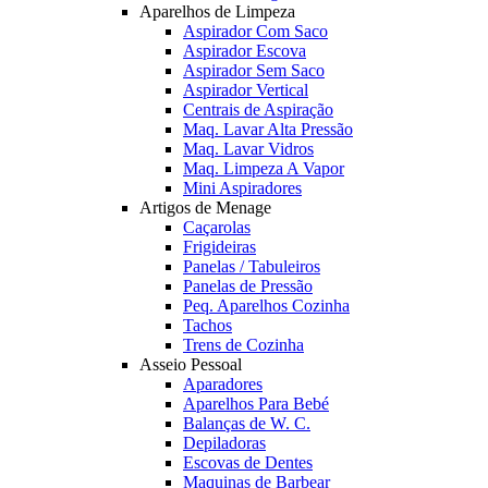
Aparelhos de Limpeza
Aspirador Com Saco
Aspirador Escova
Aspirador Sem Saco
Aspirador Vertical
Centrais de Aspiração
Maq. Lavar Alta Pressão
Maq. Lavar Vidros
Maq. Limpeza A Vapor
Mini Aspiradores
Artigos de Menage
Caçarolas
Frigideiras
Panelas / Tabuleiros
Panelas de Pressão
Peq. Aparelhos Cozinha
Tachos
Trens de Cozinha
Asseio Pessoal
Aparadores
Aparelhos Para Bebé
Balanças de W. C.
Depiladoras
Escovas de Dentes
Maquinas de Barbear