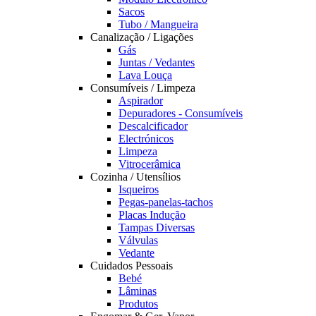
Sacos
Tubo / Mangueira
Canalização / Ligações
Gás
Juntas / Vedantes
Lava Louça
Consumíveis / Limpeza
Aspirador
Depuradores - Consumíveis
Descalcificador
Electrónicos
Limpeza
Vitrocerâmica
Cozinha / Utensílios
Isqueiros
Pegas-panelas-tachos
Placas Indução
Tampas Diversas
Válvulas
Vedante
Cuidados Pessoais
Bebé
Lâminas
Produtos