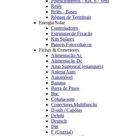
Potênciómetros - Rot. S / Veio
Relés
Relés - Bases
Réguas de Terminais
Energia Solar
Controladores
Estruturas de Fixação
Kits Solares
Paineis Fotovoltaicos
Fichas & Conectores
Alimentação Ac
Alimentação Dc
Amp Superseal (estanques)
Antena Auto
Automóvel
Banana
Barra de Pinos
Bnc
Coluna-som
Conectores Multifunção
D-sub / Capótas
Delphi
Deutsch
Din
F (Coaxial)