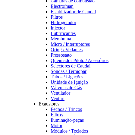
Câmaras de combustão
Electroíman
Estabilizador de Caudal
Filtros
Hidrogerador
Injector
Lubrificantes
Membrana
Micro / Interruptores
Oring / Vedantes
Pressostato
Queimador Piloto / Acessórios
Selectores de Caudal
Sondas / Termopar
Tubos / Ligações
Unidade de Ignição
Válvulas de Gás
Ventilador
Venturi
Exaustores
Fechos / Trincos
Filtros
Iluminação-peças
Motor
Módulos / Teclados