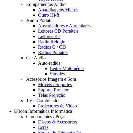
Equipamentos Audio
Aparelhagens Micros
Outro Hi-fi
Audio Portatil
Auscultadores e Auriculares
Leitores CD Portáteis
Leitores K7
Radio Relogio
Radios C / CD
Radios Portateis
Car Audio
Auto-radios
Leitor Multimédia
Simples
Acessórios Imagem e Som
Móveis / Suportes
Suporte Projetor
Telas Projeção
TV's Combinados
Projectores de Video
Informática
Componentes / Peças
Discos & Acessórios
Ecrãs
Fontes de Alimentação