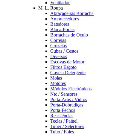
Ventilador
M. L. Roupa
Abraçadeiras Borracha
Amortecedores
Batedores
Bloca-Portas
Borrachas de Óculo
Correias
Cruzetas
Cubas / Cestos
Diversos
Escovas de Motor
Filtros Esgoto
Gaveta Detergente
Molas
Motores
Módulos Electrónicos
Ntc / Sensores
Porta-Aros / Vidros
Porta-Dobradiças
Porta-Fechos
Resistências
Teclas / Painel
Timer / Selectores
Tubo / Foles