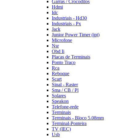
Garras / Crocodilos
Hdmi
Idc
Industriais - Hd30
Industriais - Px
Jack
Junior Power Timer (jpt)
Microfone
Nsr
Obd Ii
Placas de Terminais
Ponto Traço
Rca
Reboque
Scart
Sinal - Raster
Sma / CB / Pl
Solares
Speakon
Telefone-rede
Terminais
Terminais - Bloco 5.08mm
Terminal-Ponteira
TV (IEC)
Usb