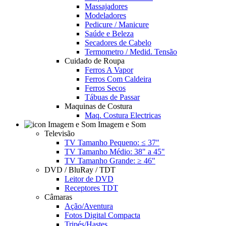
Massajadores
Modeladores
Pedicure / Manicure
Saúde e Beleza
Secadores de Cabelo
Termometro / Medid. Tensão
Cuidado de Roupa
Ferros A Vapor
Ferros Com Caldeira
Ferros Secos
Tábuas de Passar
Maquinas de Costura
Maq. Costura Electricas
Imagem e Som
Televisão
TV Tamanho Pequeno: ≤ 37"
TV Tamanho Médio: 38" a 45"
TV Tamanho Grande: ≥ 46"
DVD / BluRay / TDT
Leitor de DVD
Receptores TDT
Câmaras
Ação/Aventura
Fotos Digital Compacta
Tripés/Hastes