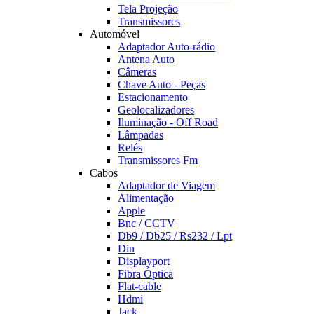
Tela Projeção
Transmissores
Automóvel
Adaptador Auto-rádio
Antena Auto
Câmeras
Chave Auto - Peças
Estacionamento
Geolocalizadores
Iluminação - Off Road
Lâmpadas
Relés
Transmissores Fm
Cabos
Adaptador de Viagem
Alimentação
Apple
Bnc / CCTV
Db9 / Db25 / Rs232 / Lpt
Din
Displayport
Fibra Óptica
Flat-cable
Hdmi
Jack