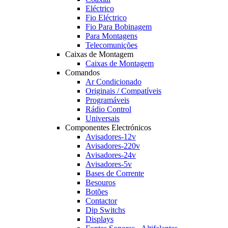
Eléctrico
Fio Eléctrico
Fio Para Bobinagem
Para Montagens
Telecomunições
Caixas de Montagem
Caixas de Montagem
Comandos
Ar Condicionado
Originais / Compatíveis
Programáveis
Rádio Control
Universais
Componentes Electrónicos
Avisadores-12v
Avisadores-220v
Avisadores-24v
Avisadores-5v
Bases de Corrente
Besouros
Botões
Contactor
Dip Switchs
Displays