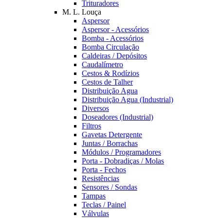
Trituradores
M. L. Louça
Aspersor
Aspersor - Acessórios
Bomba - Acessórios
Bomba Circulação
Caldeiras / Depósitos
Caudalímetro
Cestos & Rodízios
Cestos de Talher
Distribuição Agua
Distribuição Agua (Industrial)
Diversos
Doseadores (Industrial)
Filtros
Gavetas Detergente
Juntas / Borrachas
Módulos / Programadores
Porta - Dobradiças / Molas
Porta - Fechos
Resistências
Sensores / Sondas
Tampas
Teclas / Painel
Válvulas