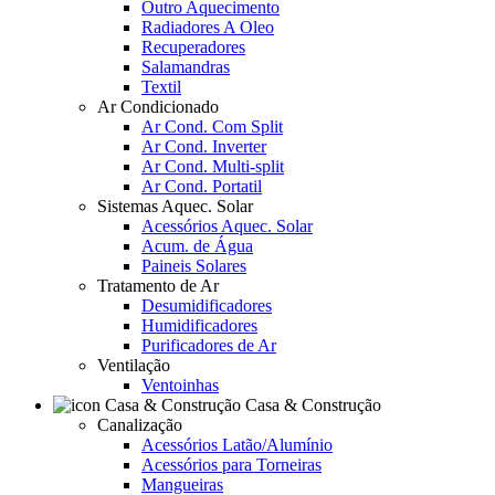
Outro Aquecimento
Radiadores A Oleo
Recuperadores
Salamandras
Textil
Ar Condicionado
Ar Cond. Com Split
Ar Cond. Inverter
Ar Cond. Multi-split
Ar Cond. Portatil
Sistemas Aquec. Solar
Acessórios Aquec. Solar
Acum. de Água
Paineis Solares
Tratamento de Ar
Desumidificadores
Humidificadores
Purificadores de Ar
Ventilação
Ventoinhas
Casa & Construção
Canalização
Acessórios Latão/Alumínio
Acessórios para Torneiras
Mangueiras