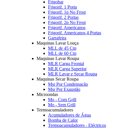
Frigobar
Frigorif. 1 Porta
Frigorif. 1p No Frost
Frigorif. 2 Portas
Frigorif. 2p No Frost
Frigorif. Americanos
Frigorif. Americanos 4 Portas
Garrafeira
Maquinas Lavar Louça
MLL de 45 Cm
MLL de 60 Cm
Maquinas Lavar Roupa
MLR Carga Frontal
MLR Carga Superior
MLR Lavar e Secar Roupa
Maquinas Secar Roupa
Msr Por Condensação
Msr Por Exaustão
Microondas
Mo - Com Grill
Mo - Sem Grill
Termoacumuladores
Acumuladores de Água
Bomba de Calor
Termoacumuladores - Eléctricos