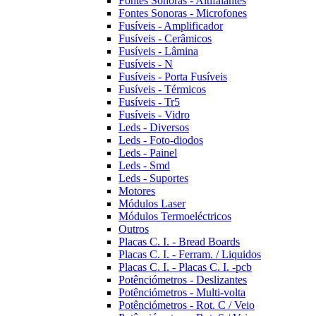
Fontes Sonoras - Altifalantes
Fontes Sonoras - Microfones
Fusíveis - Amplificador
Fusíveis - Cerâmicos
Fusíveis - Lâmina
Fusíveis - N
Fusíveis - Porta Fusíveis
Fusíveis - Térmicos
Fusíveis - Tr5
Fusíveis - Vidro
Leds - Diversos
Leds - Foto-diodos
Leds - Painel
Leds - Smd
Leds - Suportes
Motores
Módulos Laser
Módulos Termoeléctricos
Outros
Placas C. I. - Bread Boards
Placas C. I. - Ferram. / Liquidos
Placas C. I. - Placas C. I. -pcb
Potênciómetros - Deslizantes
Potênciómetros - Multi-volta
Potênciómetros - Rot. C / Veio