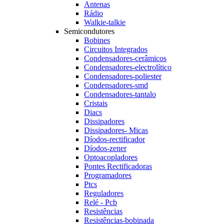
Antenas
Rádio
Walkie-talkie
Semicondutores
Bobines
Circuitos Integrados
Condensadores-cerâmicos
Condensadores-electrolítico
Condensadores-poliester
Condensadores-smd
Condensadores-tantalo
Cristais
Diacs
Dissipadores
Dissipadores- Micas
Díodos-rectificador
Díodos-zener
Optoacopladores
Pontes Rectificadoras
Programadores
Ptcs
Reguladores
Relé - Pcb
Resistências
Resistências-bobinada