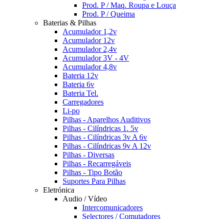
Prod. P / Maq. Roupa e Louça
Prod. P / Queima
Baterias & Pilhas
Acumulador 1,2v
Acumulador 12v
Acumulador 2,4v
Acumulador 3V - 4V
Acumulador 4,8v
Bateria 12v
Bateria 6v
Bateria Tel.
Carregadores
Li-po
Pilhas - Aparelhos Auditivos
Pilhas - Cilíndricas 1. 5v
Pilhas - Cilíndricas 3v A 6v
Pilhas - Cilíndricas 9v A 12v
Pilhas - Diversas
Pilhas - Recarregáveis
Pilhas - Tipo Botão
Suportes Para Pilhas
Eletrónica
Audio / Vídeo
Intercomunicadores
Selectores / Comutadores