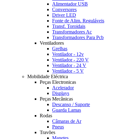
Alimentador USB
Conversores
Driver LED
Fonte de Alim. Reguláveis
Transf. Toroidais
Transformadores Ac
Transformadores Para Pcb
Ventiladores
Grelhas
Ventilador - 12v
Ventilador - 220 V
Ventilador - 24 V
Ventilador - 5 V
Mobilidade Eléctrica
Peças Electronicas
Acelerador
Displays
Peças Mecânicas
Descanso / Suporte
Guarda Lamas
Rodas
Câmaras de Ar
Pneus
Travões
Manetes