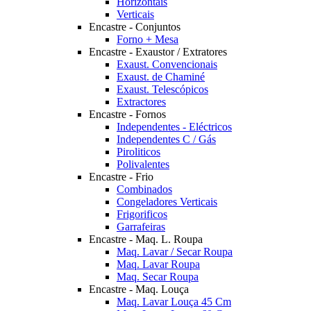
Horizontais
Verticais
Encastre - Conjuntos
Forno + Mesa
Encastre - Exaustor / Extratores
Exaust. Convencionais
Exaust. de Chaminé
Exaust. Telescópicos
Extractores
Encastre - Fornos
Independentes - Eléctricos
Independentes C / Gás
Piroliticos
Polivalentes
Encastre - Frio
Combinados
Congeladores Verticais
Frigorificos
Garrafeiras
Encastre - Maq. L. Roupa
Maq. Lavar / Secar Roupa
Maq. Lavar Roupa
Maq. Secar Roupa
Encastre - Maq. Louça
Maq. Lavar Louça 45 Cm