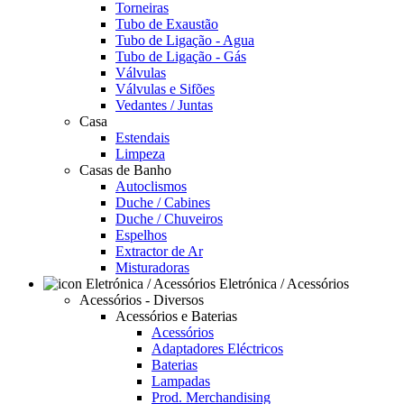
Torneiras
Tubo de Exaustão
Tubo de Ligação - Agua
Tubo de Ligação - Gás
Válvulas
Válvulas e Sifões
Vedantes / Juntas
Casa
Estendais
Limpeza
Casas de Banho
Autoclismos
Duche / Cabines
Duche / Chuveiros
Espelhos
Extractor de Ar
Misturadoras
Eletrónica / Acessórios
Acessórios - Diversos
Acessórios e Baterias
Acessórios
Adaptadores Eléctricos
Baterias
Lampadas
Prod. Merchandising