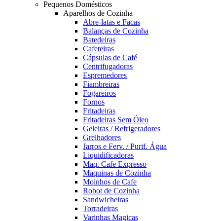
Pequenos Domésticos
Aparelhos de Cozinha
Abre-latas e Facas
Balanças de Cozinha
Batedeiras
Cafeteiras
Cápsulas de Café
Centrifugadoras
Espremedores
Fiambreiras
Fogareiros
Fornos
Fritadeiras
Fritadeiras Sem Óleo
Geleiras / Refrigeradores
Grelhadores
Jarros e Ferv. / Purif. Água
Liquidificadoras
Maq. Cafe Expresso
Maquinas de Cozinha
Moinhos de Cafe
Robot de Cozinha
Sandwicheiras
Torradeiras
Varinhas Magicas