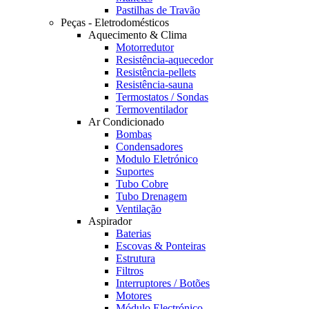
Pastilhas de Travão
Peças - Eletrodomésticos
Aquecimento & Clima
Motorredutor
Resistência-aquecedor
Resistência-pellets
Resistência-sauna
Termostatos / Sondas
Termoventilador
Ar Condicionado
Bombas
Condensadores
Modulo Eletrónico
Suportes
Tubo Cobre
Tubo Drenagem
Ventilação
Aspirador
Baterias
Escovas & Ponteiras
Estrutura
Filtros
Interruptores / Botões
Motores
Módulo Electrónico