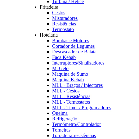
Turbina / Hélice
Fritadeira
Cestos
Misturadores
Resistências
Termostato
Hotelaria
Bombas e Motores
Cortador de Legumes
Descascador de Batata
Faca Kebab
Interruptores/Sinalizadores
M. Gelo
Maquina de Sumo
Maquina Kebab
MLL - Braços / Injectores
MLL - Cestos
MLL - Resistências
MLL - Termostatos
MLL - Timer / Programadores
Queima
Refrigeração
Termómetro/Controlador
Torneiras
Torradeira-resistências