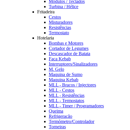
Módulos / Teclados
Turbina / Hélice
Fritadeira
Cestos
Misturadores
Resistências
Termostato
Hotelaria
Bombas e Motores
Cortador de Legumes
Descascador de Batata
Faca Kebab
Interruptores/Sinalizadores
M. Gelo
Maquina de Sumo
Maquina Kebab
MLL - Braços / Injectores
MLL - Cestos
MLL - Resistências
MLL - Termostatos
MLL - Timer / Programadores
Queima
Refrigeração
Termómetro/Controlador
Torneiras