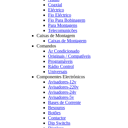
Coaxial
Eléctrico
Fio Eléctrico
Fio Para Bobinagem
Para Montagens
Telecomunições
Caixas de Montagem
Caixas de Montagem
Comandos
Ar Condicionado
Originais / Compatíveis
Programáveis
Rádio Control
Universais
Componentes Electrónicos
Avisadores-12v
Avisadores-220v
Avisadores-24v
Avisadores-5v
Bases de Corrente
Besouros
Botões
Contactor
Dip Switchs