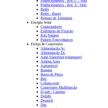
Potênciómetros - Rot. C / Veio
Potênciómetros - Rot. S / Veio
Relés
Relés - Bases
Réguas de Terminais
Energia Solar
Controladores
Estruturas de Fixação
Kits Solares
Paineis Fotovoltaicos
Fichas & Conectores
Alimentação Ac
Alimentação Dc
Amp Superseal (estanques)
Antena Auto
Automóvel
Banana
Barra de Pinos
Bnc
Coluna-som
Conectores Multifunção
D-sub / Capótas
Delphi
Deutsch
Din