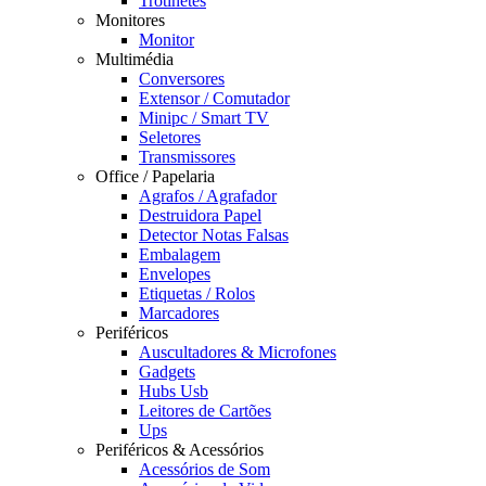
Trotinetes
Monitores
Monitor
Multimédia
Conversores
Extensor / Comutador
Minipc / Smart TV
Seletores
Transmissores
Office / Papelaria
Agrafos / Agrafador
Destruidora Papel
Detector Notas Falsas
Embalagem
Envelopes
Etiquetas / Rolos
Marcadores
Periféricos
Auscultadores & Microfones
Gadgets
Hubs Usb
Leitores de Cartões
Ups
Periféricos & Acessórios
Acessórios de Som