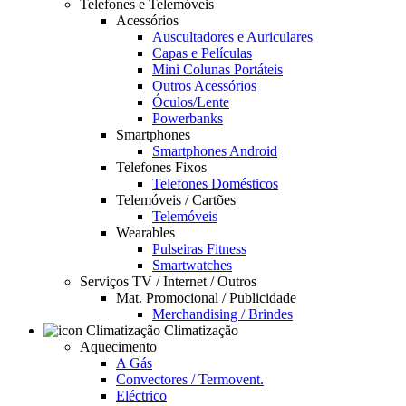
Telefones e Telemóveis
Acessórios
Auscultadores e Auriculares
Capas e Películas
Mini Colunas Portáteis
Outros Acessórios
Óculos/Lente
Powerbanks
Smartphones
Smartphones Android
Telefones Fixos
Telefones Domésticos
Telemóveis / Cartões
Telemóveis
Wearables
Pulseiras Fitness
Smartwatches
Serviços TV / Internet / Outros
Mat. Promocional / Publicidade
Merchandising / Brindes
Climatização
Aquecimento
A Gás
Convectores / Termovent.
Eléctrico