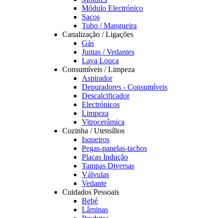
Módulo Electrónico
Sacos
Tubo / Mangueira
Canalização / Ligações
Gás
Juntas / Vedantes
Lava Louça
Consumíveis / Limpeza
Aspirador
Depuradores - Consumíveis
Descalcificador
Electrónicos
Limpeza
Vitrocerâmica
Cozinha / Utensílios
Isqueiros
Pegas-panelas-tachos
Placas Indução
Tampas Diversas
Válvulas
Vedante
Cuidados Pessoais
Bebé
Lâminas