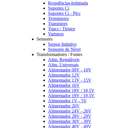
Resistências-bobinada
Suportes Ci
Suportes Ci - Plcc
Termistores
Transistors
Triacs / Tiristor
Varistors
Sensores
Sensor Indutivo
Sensores de Nível
Transformadores / Fontes
Alim. Reguláveis
Alim. Universais
Alimentador 09V - 10V
Alimentador 12V
Alimentador 13V - 15V
Alimentador 16V
Alimentador 18V / 18,5V
Alimentador 19V / 19,5V
Alimentador 1V - 5V
Alimentador 20V
Alimentador 24V - 26V
Alimentador 28V - 29V
Alimentador 30V - 39V
Alimentador 40V - 49V