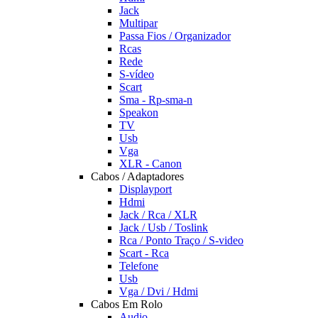
Jack
Multipar
Passa Fios / Organizador
Rcas
Rede
S-vídeo
Scart
Sma - Rp-sma-n
Speakon
TV
Usb
Vga
XLR - Canon
Cabos / Adaptadores
Displayport
Hdmi
Jack / Rca / XLR
Jack / Usb / Toslink
Rca / Ponto Traço / S-video
Scart - Rca
Telefone
Usb
Vga / Dvi / Hdmi
Cabos Em Rolo
Audio