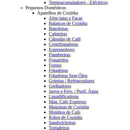
Termoacumuladores - Eléctricos
Pequenos Domésticos
Aparelhos de Cozinha
Abre-latas e Facas
Balanças de Cozinha
Batedeiras
Cafeteiras
Cápsulas de Café
Centrifugadoras
Espremedores
Fiambreiras
Fogareiros
Fornos
Fritadeiras
Fritadeiras Sem Óleo
Geleiras / Refrigeradores
Grelhadores
Jarros e Ferv. / Purif. Água
Liquidificadoras
Maq. Cafe Expresso
Maquinas de Cozinha
Moinhos de Cafe
Robot de Cozinha
Sandwicheiras
Torradeiras