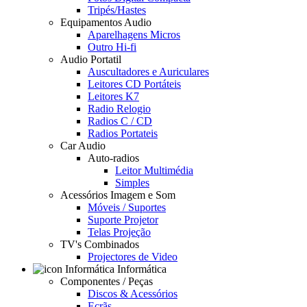
Tripés/Hastes
Equipamentos Audio
Aparelhagens Micros
Outro Hi-fi
Audio Portatil
Auscultadores e Auriculares
Leitores CD Portáteis
Leitores K7
Radio Relogio
Radios C / CD
Radios Portateis
Car Audio
Auto-radios
Leitor Multimédia
Simples
Acessórios Imagem e Som
Móveis / Suportes
Suporte Projetor
Telas Projeção
TV's Combinados
Projectores de Video
Informática
Componentes / Peças
Discos & Acessórios
Ecrãs