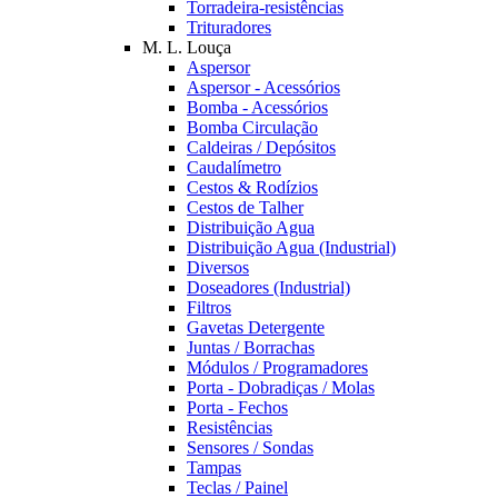
Torradeira-resistências
Trituradores
M. L. Louça
Aspersor
Aspersor - Acessórios
Bomba - Acessórios
Bomba Circulação
Caldeiras / Depósitos
Caudalímetro
Cestos & Rodízios
Cestos de Talher
Distribuição Agua
Distribuição Agua (Industrial)
Diversos
Doseadores (Industrial)
Filtros
Gavetas Detergente
Juntas / Borrachas
Módulos / Programadores
Porta - Dobradiças / Molas
Porta - Fechos
Resistências
Sensores / Sondas
Tampas
Teclas / Painel