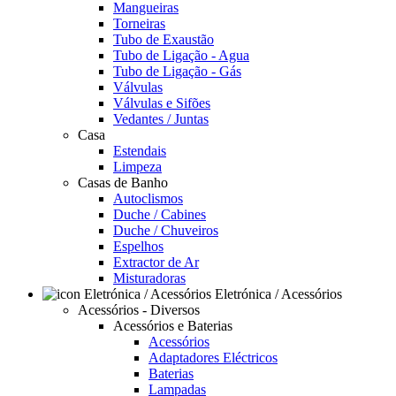
Mangueiras
Torneiras
Tubo de Exaustão
Tubo de Ligação - Agua
Tubo de Ligação - Gás
Válvulas
Válvulas e Sifões
Vedantes / Juntas
Casa
Estendais
Limpeza
Casas de Banho
Autoclismos
Duche / Cabines
Duche / Chuveiros
Espelhos
Extractor de Ar
Misturadoras
Eletrónica / Acessórios
Acessórios - Diversos
Acessórios e Baterias
Acessórios
Adaptadores Eléctricos
Baterias
Lampadas