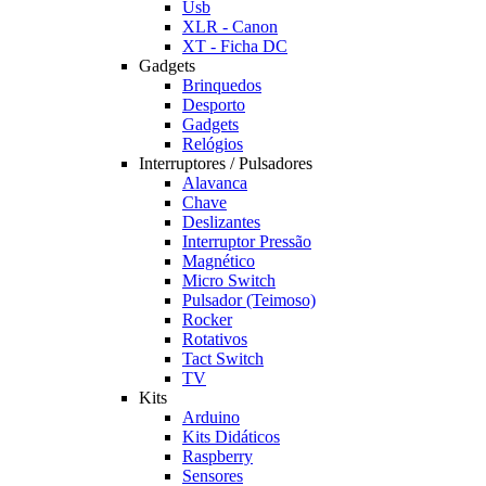
Usb
XLR - Canon
XT - Ficha DC
Gadgets
Brinquedos
Desporto
Gadgets
Relógios
Interruptores / Pulsadores
Alavanca
Chave
Deslizantes
Interruptor Pressão
Magnético
Micro Switch
Pulsador (Teimoso)
Rocker
Rotativos
Tact Switch
TV
Kits
Arduino
Kits Didáticos
Raspberry
Sensores