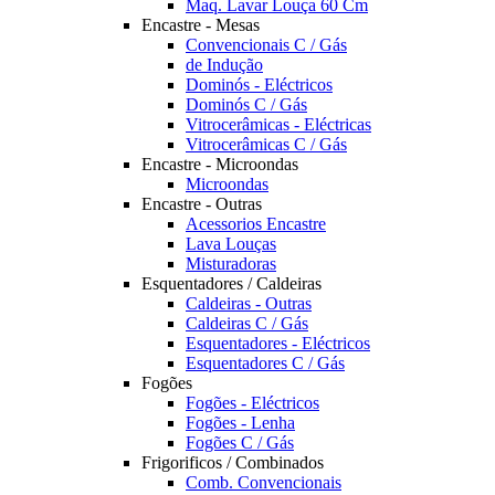
Maq. Lavar Louça 60 Cm
Encastre - Mesas
Convencionais C / Gás
de Indução
Dominós - Eléctricos
Dominós C / Gás
Vitrocerâmicas - Eléctricas
Vitrocerâmicas C / Gás
Encastre - Microondas
Microondas
Encastre - Outras
Acessorios Encastre
Lava Louças
Misturadoras
Esquentadores / Caldeiras
Caldeiras - Outras
Caldeiras C / Gás
Esquentadores - Eléctricos
Esquentadores C / Gás
Fogões
Fogões - Eléctricos
Fogões - Lenha
Fogões C / Gás
Frigorificos / Combinados
Comb. Convencionais