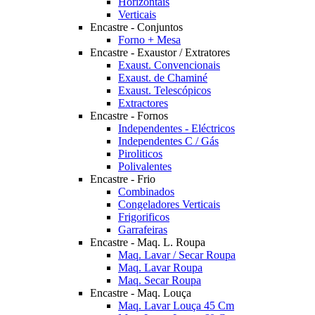
Horizontais
Verticais
Encastre - Conjuntos
Forno + Mesa
Encastre - Exaustor / Extratores
Exaust. Convencionais
Exaust. de Chaminé
Exaust. Telescópicos
Extractores
Encastre - Fornos
Independentes - Eléctricos
Independentes C / Gás
Piroliticos
Polivalentes
Encastre - Frio
Combinados
Congeladores Verticais
Frigorificos
Garrafeiras
Encastre - Maq. L. Roupa
Maq. Lavar / Secar Roupa
Maq. Lavar Roupa
Maq. Secar Roupa
Encastre - Maq. Louça
Maq. Lavar Louça 45 Cm