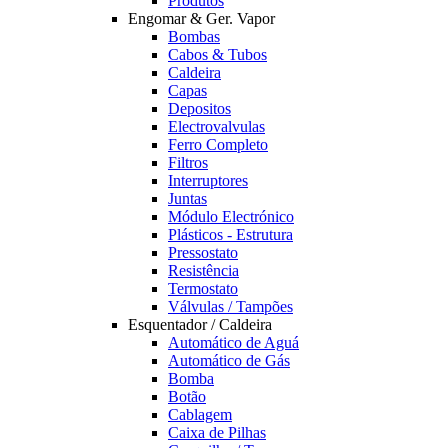
Produtos
Engomar & Ger. Vapor
Bombas
Cabos & Tubos
Caldeira
Capas
Depositos
Electrovalvulas
Ferro Completo
Filtros
Interruptores
Juntas
Módulo Electrónico
Plásticos - Estrutura
Pressostato
Resistência
Termostato
Válvulas / Tampões
Esquentador / Caldeira
Automático de Aguá
Automático de Gás
Bomba
Botão
Cablagem
Caixa de Pilhas