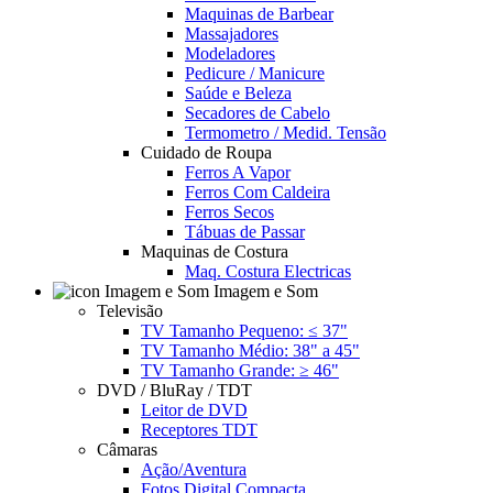
Maquinas de Barbear
Massajadores
Modeladores
Pedicure / Manicure
Saúde e Beleza
Secadores de Cabelo
Termometro / Medid. Tensão
Cuidado de Roupa
Ferros A Vapor
Ferros Com Caldeira
Ferros Secos
Tábuas de Passar
Maquinas de Costura
Maq. Costura Electricas
Imagem e Som
Televisão
TV Tamanho Pequeno: ≤ 37"
TV Tamanho Médio: 38" a 45"
TV Tamanho Grande: ≥ 46"
DVD / BluRay / TDT
Leitor de DVD
Receptores TDT
Câmaras
Ação/Aventura
Fotos Digital Compacta