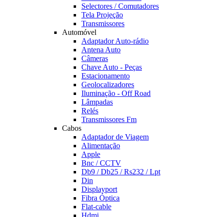
Selectores / Comutadores
Tela Projeção
Transmissores
Automóvel
Adaptador Auto-rádio
Antena Auto
Câmeras
Chave Auto - Peças
Estacionamento
Geolocalizadores
Iluminação - Off Road
Lâmpadas
Relés
Transmissores Fm
Cabos
Adaptador de Viagem
Alimentação
Apple
Bnc / CCTV
Db9 / Db25 / Rs232 / Lpt
Din
Displayport
Fibra Óptica
Flat-cable
Hdmi