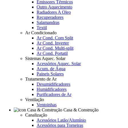
Emissores Térmicos
Outro Aquecimento
Radiadores A Oleo
Recuperadores
Salamandras
Textil
Ar Condicionado
Ar Cond. Com Split
Ar Cond. Inverter
Ar Cond. Multi-split
Ar Cond. Portatil
Sistemas Aquec. Solar
Acessórios Aquec. Solar
Acum. de Água
Paineis Solares
Tratamento de Ar
Desumidificadores
Humidificadores
Purificadores de Ar
Ventilação
Ventoinhas
Casa & Construção
Canalização
Acessórios Latão/Alumínio
Acessórios para Torneiras