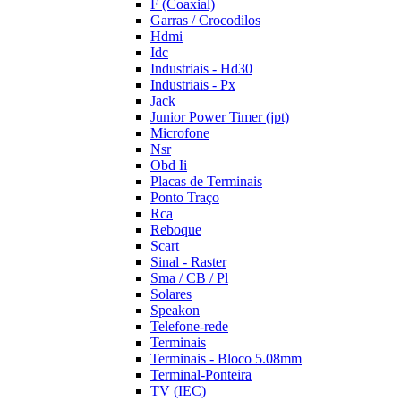
F (Coaxial)
Garras / Crocodilos
Hdmi
Idc
Industriais - Hd30
Industriais - Px
Jack
Junior Power Timer (jpt)
Microfone
Nsr
Obd Ii
Placas de Terminais
Ponto Traço
Rca
Reboque
Scart
Sinal - Raster
Sma / CB / Pl
Solares
Speakon
Telefone-rede
Terminais
Terminais - Bloco 5.08mm
Terminal-Ponteira
TV (IEC)