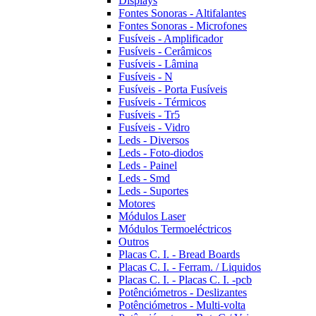
Displays
Fontes Sonoras - Altifalantes
Fontes Sonoras - Microfones
Fusíveis - Amplificador
Fusíveis - Cerâmicos
Fusíveis - Lâmina
Fusíveis - N
Fusíveis - Porta Fusíveis
Fusíveis - Térmicos
Fusíveis - Tr5
Fusíveis - Vidro
Leds - Diversos
Leds - Foto-diodos
Leds - Painel
Leds - Smd
Leds - Suportes
Motores
Módulos Laser
Módulos Termoeléctricos
Outros
Placas C. I. - Bread Boards
Placas C. I. - Ferram. / Liquidos
Placas C. I. - Placas C. I. -pcb
Potênciómetros - Deslizantes
Potênciómetros - Multi-volta