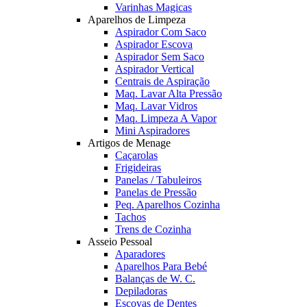
Varinhas Magicas
Aparelhos de Limpeza
Aspirador Com Saco
Aspirador Escova
Aspirador Sem Saco
Aspirador Vertical
Centrais de Aspiração
Maq. Lavar Alta Pressão
Maq. Lavar Vidros
Maq. Limpeza A Vapor
Mini Aspiradores
Artigos de Menage
Caçarolas
Frigideiras
Panelas / Tabuleiros
Panelas de Pressão
Peq. Aparelhos Cozinha
Tachos
Trens de Cozinha
Asseio Pessoal
Aparadores
Aparelhos Para Bebé
Balanças de W. C.
Depiladoras
Escovas de Dentes