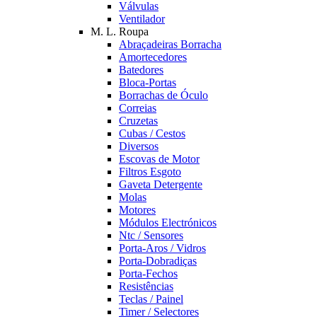
Válvulas
Ventilador
M. L. Roupa
Abraçadeiras Borracha
Amortecedores
Batedores
Bloca-Portas
Borrachas de Óculo
Correias
Cruzetas
Cubas / Cestos
Diversos
Escovas de Motor
Filtros Esgoto
Gaveta Detergente
Molas
Motores
Módulos Electrónicos
Ntc / Sensores
Porta-Aros / Vidros
Porta-Dobradiças
Porta-Fechos
Resistências
Teclas / Painel
Timer / Selectores