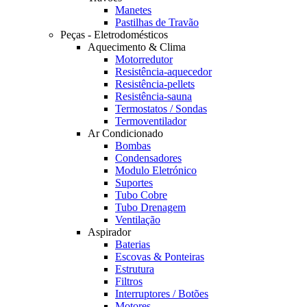
Manetes
Pastilhas de Travão
Peças - Eletrodomésticos
Aquecimento & Clima
Motorredutor
Resistência-aquecedor
Resistência-pellets
Resistência-sauna
Termostatos / Sondas
Termoventilador
Ar Condicionado
Bombas
Condensadores
Modulo Eletrónico
Suportes
Tubo Cobre
Tubo Drenagem
Ventilação
Aspirador
Baterias
Escovas & Ponteiras
Estrutura
Filtros
Interruptores / Botões
Motores