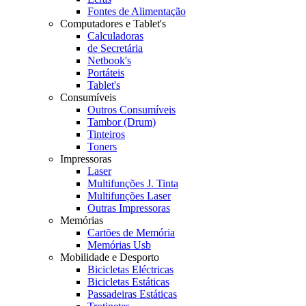
Fontes de Alimentação
Computadores e Tablet's
Calculadoras
de Secretária
Netbook's
Portáteis
Tablet's
Consumíveis
Outros Consumíveis
Tambor (Drum)
Tinteiros
Toners
Impressoras
Laser
Multifunções J. Tinta
Multifunções Laser
Outras Impressoras
Memórias
Cartões de Memória
Memórias Usb
Mobilidade e Desporto
Bicicletas Eléctricas
Bicicletas Estáticas
Passadeiras Estáticas