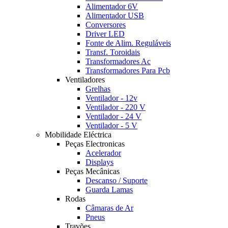
Alimentador 6V
Alimentador USB
Conversores
Driver LED
Fonte de Alim. Reguláveis
Transf. Toroidais
Transformadores Ac
Transformadores Para Pcb
Ventiladores
Grelhas
Ventilador - 12v
Ventilador - 220 V
Ventilador - 24 V
Ventilador - 5 V
Mobilidade Eléctrica
Peças Electronicas
Acelerador
Displays
Peças Mecânicas
Descanso / Suporte
Guarda Lamas
Rodas
Câmaras de Ar
Pneus
Travões