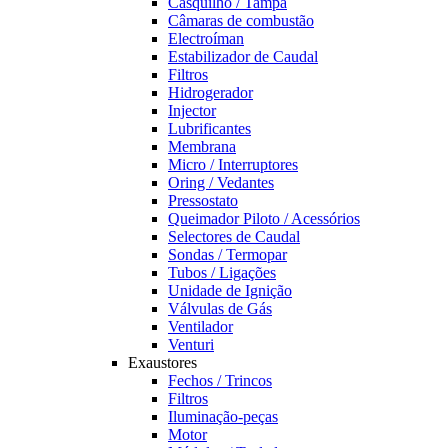
Casquilho / Tampa
Câmaras de combustão
Electroíman
Estabilizador de Caudal
Filtros
Hidrogerador
Injector
Lubrificantes
Membrana
Micro / Interruptores
Oring / Vedantes
Pressostato
Queimador Piloto / Acessórios
Selectores de Caudal
Sondas / Termopar
Tubos / Ligações
Unidade de Ignição
Válvulas de Gás
Ventilador
Venturi
Exaustores
Fechos / Trincos
Filtros
Iluminação-peças
Motor