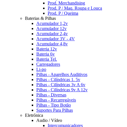
Prod. Merchandising
Prod. P / Maq. Roupa e Louça
Prod. P / Queima
Baterias & Pilhas
Acumulador 1,2v
Acumulador 12v
Acumulador 2,4v
Acumulador 3V - 4V
Acumulador 4,8v
Bateria 12v
Bateria 6v
Bateria Tel.
Carregadores
Li-po
Pilhas - Aparelhos Auditivos
Pilhas - Cilíndricas 1. 5v
Pilhas - Cilíndricas 3v A 6v
Pilhas - Cilíndricas 9v A 12v
Pilhas - Diversas
Pilhas - Recarregáveis
Pilhas - Tipo Botão
Suportes Para Pilhas
Eletrónica
Audio / Vídeo
Intercomunicadores