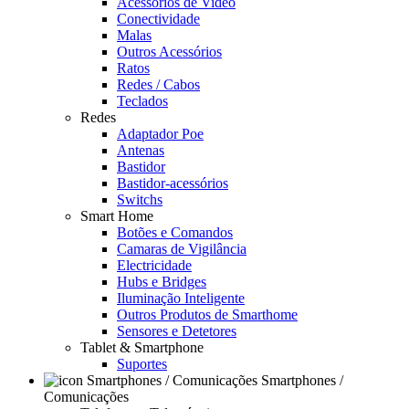
Acessórios de Video
Conectividade
Malas
Outros Acessórios
Ratos
Redes / Cabos
Teclados
Redes
Adaptador Poe
Antenas
Bastidor
Bastidor-acessórios
Switchs
Smart Home
Botões e Comandos
Camaras de Vigilância
Electricidade
Hubs e Bridges
Iluminação Inteligente
Outros Produtos de Smarthome
Sensores e Detetores
Tablet & Smartphone
Suportes
Smartphones /
Comunicações