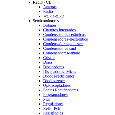
Rádio - CB
Antenas
Rádio
Walkie-talkie
Semicondutores
Bobines
Circuitos Integrados
Condensadores-cerâmicos
Condensadores-electrolítico
Condensadores-poliester
Condensadores-smd
Condensadores-tantalo
Cristais
Diacs
Dissipadores
Dissipadores- Micas
Díodos-rectificador
Díodos-zener
Optoacopladores
Pontes Rectificadoras
Programadores
Ptcs
Reguladores
Relé - Pcb
Resistências