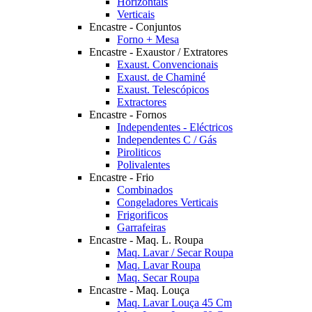
Horizontais
Verticais
Encastre - Conjuntos
Forno + Mesa
Encastre - Exaustor / Extratores
Exaust. Convencionais
Exaust. de Chaminé
Exaust. Telescópicos
Extractores
Encastre - Fornos
Independentes - Eléctricos
Independentes C / Gás
Piroliticos
Polivalentes
Encastre - Frio
Combinados
Congeladores Verticais
Frigorificos
Garrafeiras
Encastre - Maq. L. Roupa
Maq. Lavar / Secar Roupa
Maq. Lavar Roupa
Maq. Secar Roupa
Encastre - Maq. Louça
Maq. Lavar Louça 45 Cm