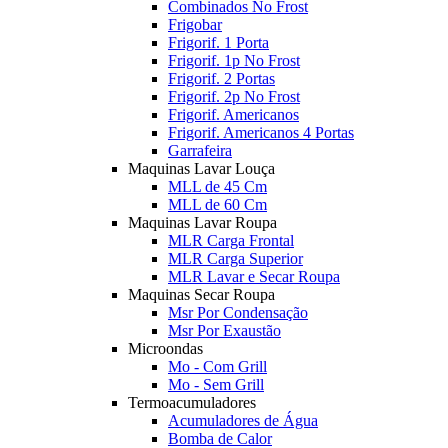
Combinados No Frost
Frigobar
Frigorif. 1 Porta
Frigorif. 1p No Frost
Frigorif. 2 Portas
Frigorif. 2p No Frost
Frigorif. Americanos
Frigorif. Americanos 4 Portas
Garrafeira
Maquinas Lavar Louça
MLL de 45 Cm
MLL de 60 Cm
Maquinas Lavar Roupa
MLR Carga Frontal
MLR Carga Superior
MLR Lavar e Secar Roupa
Maquinas Secar Roupa
Msr Por Condensação
Msr Por Exaustão
Microondas
Mo - Com Grill
Mo - Sem Grill
Termoacumuladores
Acumuladores de Água
Bomba de Calor