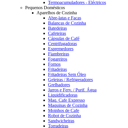
Termoacumuladores - Eléctricos
Pequenos Domésticos
Aparelhos de Cozinha
Abre-latas e Facas
Balanças de Cozinha
Batedeiras
Cafeteiras
Cápsulas de Café
Centrifugadoras
Espremedores
Fiambreiras
Fogareiros
Fornos
Fritadeiras
Fritadeiras Sem Óleo
Geleiras / Refrigeradores
Grelhadores
Jarros e Ferv. / Purif. Água
Liquidificadoras
Maq. Cafe Expresso
Maquinas de Cozinha
Moinhos de Cafe
Robot de Cozinha
Sandwicheiras
Torradeiras