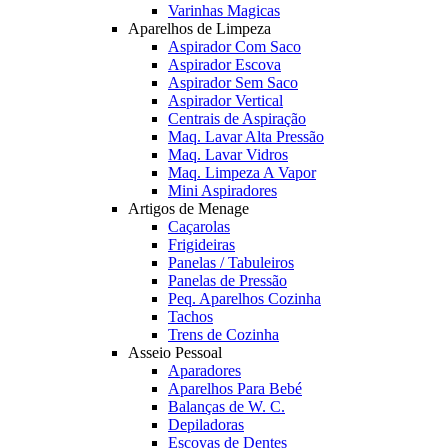
Varinhas Magicas
Aparelhos de Limpeza
Aspirador Com Saco
Aspirador Escova
Aspirador Sem Saco
Aspirador Vertical
Centrais de Aspiração
Maq. Lavar Alta Pressão
Maq. Lavar Vidros
Maq. Limpeza A Vapor
Mini Aspiradores
Artigos de Menage
Caçarolas
Frigideiras
Panelas / Tabuleiros
Panelas de Pressão
Peq. Aparelhos Cozinha
Tachos
Trens de Cozinha
Asseio Pessoal
Aparadores
Aparelhos Para Bebé
Balanças de W. C.
Depiladoras
Escovas de Dentes