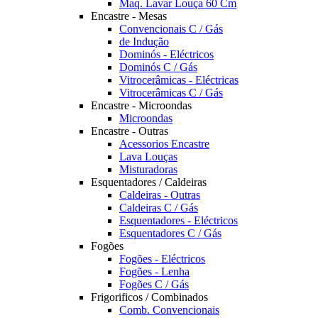
Maq. Lavar Louça 60 Cm
Encastre - Mesas
Convencionais C / Gás
de Indução
Dominós - Eléctricos
Dominós C / Gás
Vitrocerâmicas - Eléctricas
Vitrocerâmicas C / Gás
Encastre - Microondas
Microondas
Encastre - Outras
Acessorios Encastre
Lava Louças
Misturadoras
Esquentadores / Caldeiras
Caldeiras - Outras
Caldeiras C / Gás
Esquentadores - Eléctricos
Esquentadores C / Gás
Fogões
Fogões - Eléctricos
Fogões - Lenha
Fogões C / Gás
Frigorificos / Combinados
Comb. Convencionais