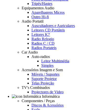
Tripés/Hastes
Equipamentos Audio
Aparelhagens Micros
Outro Hi-fi
Audio Portatil
Auscultadores e Auriculares
Leitores CD Portáteis
Leitores K7
Radio Relogio
Radios C / CD
Radios Portateis
Car Audio
Auto-radios
Leitor Multimédia
Simples
Acessórios Imagem e Som
Móveis / Suportes
Suporte Projetor
Telas Projeção
TV's Combinados
Projectores de Video
Informática
Componentes / Peças
Discos & Acessórios
Ecrãs