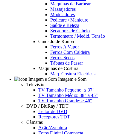
Maquinas de Barbear
Massajadores
Modeladores
Pedicure / Manicure
Saúde e Beleza
Secadores de Cabelo
Termometro / Medid. Tensão
Cuidado de Roupa
Ferros A Vapor
Ferros Com Caldeira
Ferros Secos
Tábuas de Passar
Maquinas de Costura
Maq. Costura Electricas
Imagem e Som
Televisão
TV Tamanho Pequeno: ≤ 37"
TV Tamanho Médio: 38" a 45"
TV Tamanho Grande: ≥ 46"
DVD / BluRay / TDT
Leitor de DVD
Receptores TDT
Câmaras
Ação/Aventura
Fotos Digital Compacta