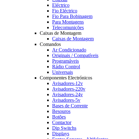
Eléctrico
Fio Eléctrico
Fio Para Bobinagem
Para Montagens
Telecomunições
Caixas de Montagem
Caixas de Montagem
Comandos
Ar Condicionado
Originais / Compatíveis
Programáveis
Rádio Control
Universais
Componentes Electrónicos
Avisadores-12v
Avisadores-220v
Avisadores-24v
Avisadores-5v
Bases de Corrente
Besouros
Botões
Contactor
Dip Switchs
Displays