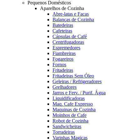
Pequenos Domésticos
Aparelhos de Cozinha
Abre-latas e Facas
Balanças de Cozinha
Batedeiras
Cafeteiras
Cápsulas de Café
Centrifugadoras
Espremedores
Fiambreiras
Fogareiros
Fornos
Fritadeiras
Fritadeiras Sem Óleo
Geleiras / Refrigeradores
Grelhadores
Jarros e Ferv. / Purif. Água
Liquidificadoras
Maq. Cafe Expresso
Maquinas de Cozinha
Moinhos de Cafe
Robot de Cozinha
Sandwicheiras
Torradeiras
Varinhas Magicas