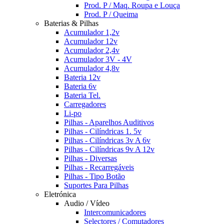
Prod. P / Maq. Roupa e Louça
Prod. P / Queima
Baterias & Pilhas
Acumulador 1,2v
Acumulador 12v
Acumulador 2,4v
Acumulador 3V - 4V
Acumulador 4,8v
Bateria 12v
Bateria 6v
Bateria Tel.
Carregadores
Li-po
Pilhas - Aparelhos Auditivos
Pilhas - Cilíndricas 1. 5v
Pilhas - Cilíndricas 3v A 6v
Pilhas - Cilíndricas 9v A 12v
Pilhas - Diversas
Pilhas - Recarregáveis
Pilhas - Tipo Botão
Suportes Para Pilhas
Eletrónica
Audio / Vídeo
Intercomunicadores
Selectores / Comutadores