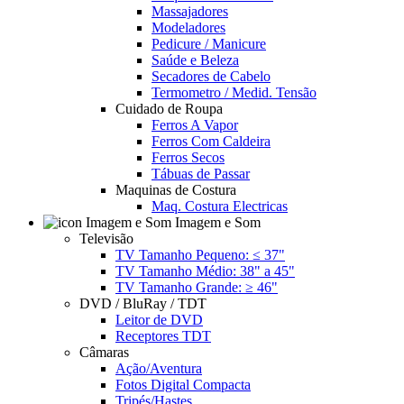
Massajadores
Modeladores
Pedicure / Manicure
Saúde e Beleza
Secadores de Cabelo
Termometro / Medid. Tensão
Cuidado de Roupa
Ferros A Vapor
Ferros Com Caldeira
Ferros Secos
Tábuas de Passar
Maquinas de Costura
Maq. Costura Electricas
Imagem e Som
Televisão
TV Tamanho Pequeno: ≤ 37"
TV Tamanho Médio: 38" a 45"
TV Tamanho Grande: ≥ 46"
DVD / BluRay / TDT
Leitor de DVD
Receptores TDT
Câmaras
Ação/Aventura
Fotos Digital Compacta
Tripés/Hastes