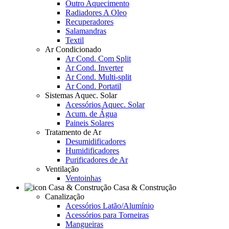
Outro Aquecimento
Radiadores A Oleo
Recuperadores
Salamandras
Textil
Ar Condicionado
Ar Cond. Com Split
Ar Cond. Inverter
Ar Cond. Multi-split
Ar Cond. Portatil
Sistemas Aquec. Solar
Acessórios Aquec. Solar
Acum. de Água
Paineis Solares
Tratamento de Ar
Desumidificadores
Humidificadores
Purificadores de Ar
Ventilação
Ventoinhas
Casa & Construção
Canalização
Acessórios Latão/Alumínio
Acessórios para Torneiras
Mangueiras