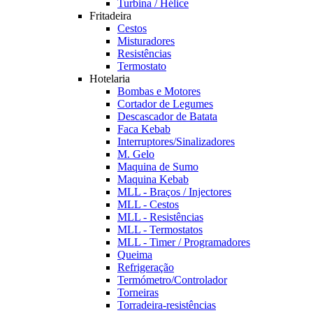
Turbina / Hélice
Fritadeira
Cestos
Misturadores
Resistências
Termostato
Hotelaria
Bombas e Motores
Cortador de Legumes
Descascador de Batata
Faca Kebab
Interruptores/Sinalizadores
M. Gelo
Maquina de Sumo
Maquina Kebab
MLL - Braços / Injectores
MLL - Cestos
MLL - Resistências
MLL - Termostatos
MLL - Timer / Programadores
Queima
Refrigeração
Termómetro/Controlador
Torneiras
Torradeira-resistências