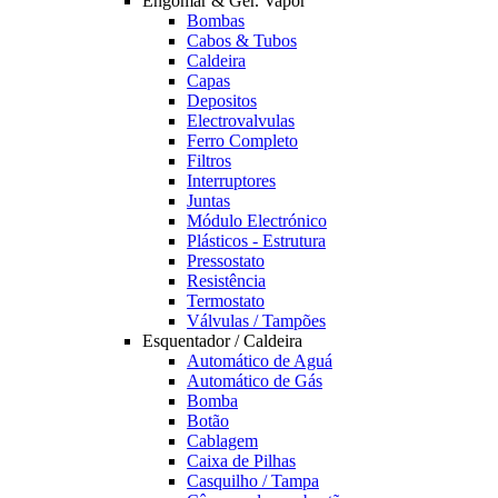
Engomar & Ger. Vapor
Bombas
Cabos & Tubos
Caldeira
Capas
Depositos
Electrovalvulas
Ferro Completo
Filtros
Interruptores
Juntas
Módulo Electrónico
Plásticos - Estrutura
Pressostato
Resistência
Termostato
Válvulas / Tampões
Esquentador / Caldeira
Automático de Aguá
Automático de Gás
Bomba
Botão
Cablagem
Caixa de Pilhas
Casquilho / Tampa