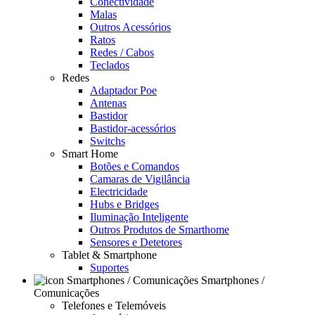
Conectividade
Malas
Outros Acessórios
Ratos
Redes / Cabos
Teclados
Redes
Adaptador Poe
Antenas
Bastidor
Bastidor-acessórios
Switchs
Smart Home
Botões e Comandos
Camaras de Vigilância
Electricidade
Hubs e Bridges
Iluminação Inteligente
Outros Produtos de Smarthome
Sensores e Detetores
Tablet & Smartphone
Suportes
Smartphones /
Comunicações
Telefones e Telemóveis