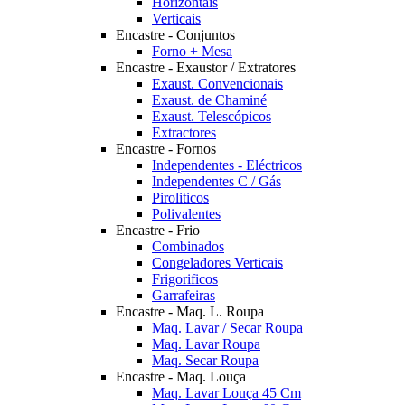
Horizontais
Verticais
Encastre - Conjuntos
Forno + Mesa
Encastre - Exaustor / Extratores
Exaust. Convencionais
Exaust. de Chaminé
Exaust. Telescópicos
Extractores
Encastre - Fornos
Independentes - Eléctricos
Independentes C / Gás
Piroliticos
Polivalentes
Encastre - Frio
Combinados
Congeladores Verticais
Frigorificos
Garrafeiras
Encastre - Maq. L. Roupa
Maq. Lavar / Secar Roupa
Maq. Lavar Roupa
Maq. Secar Roupa
Encastre - Maq. Louça
Maq. Lavar Louça 45 Cm