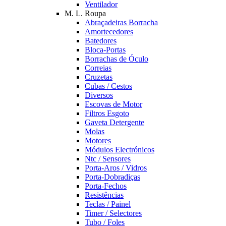
Ventilador
M. L. Roupa
Abraçadeiras Borracha
Amortecedores
Batedores
Bloca-Portas
Borrachas de Óculo
Correias
Cruzetas
Cubas / Cestos
Diversos
Escovas de Motor
Filtros Esgoto
Gaveta Detergente
Molas
Motores
Módulos Electrónicos
Ntc / Sensores
Porta-Aros / Vidros
Porta-Dobradiças
Porta-Fechos
Resistências
Teclas / Painel
Timer / Selectores
Tubo / Foles