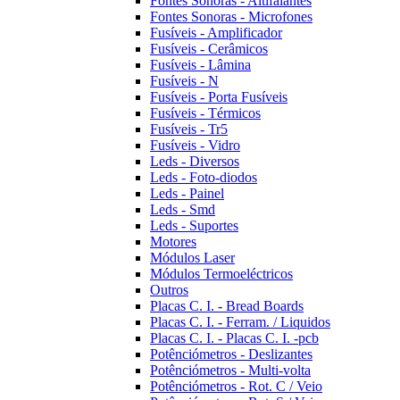
Fontes Sonoras - Altifalantes
Fontes Sonoras - Microfones
Fusíveis - Amplificador
Fusíveis - Cerâmicos
Fusíveis - Lâmina
Fusíveis - N
Fusíveis - Porta Fusíveis
Fusíveis - Térmicos
Fusíveis - Tr5
Fusíveis - Vidro
Leds - Diversos
Leds - Foto-diodos
Leds - Painel
Leds - Smd
Leds - Suportes
Motores
Módulos Laser
Módulos Termoeléctricos
Outros
Placas C. I. - Bread Boards
Placas C. I. - Ferram. / Liquidos
Placas C. I. - Placas C. I. -pcb
Potênciómetros - Deslizantes
Potênciómetros - Multi-volta
Potênciómetros - Rot. C / Veio