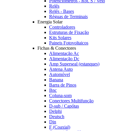
Potênciómetros - Rot. S / Veio
Relés
Relés - Bases
Réguas de Terminais
Energia Solar
Controladores
Estruturas de Fixação
Kits Solares
Paineis Fotovoltaicos
Fichas & Conectores
Alimentação Ac
Alimentação Dc
Amp Superseal (estanques)
Antena Auto
Automóvel
Banana
Barra de Pinos
Bnc
Coluna-som
Conectores Multifunção
D-sub / Capótas
Delphi
Deutsch
Din
F (Coaxial)