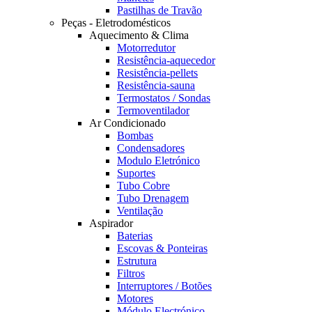
Pastilhas de Travão
Peças - Eletrodomésticos
Aquecimento & Clima
Motorredutor
Resistência-aquecedor
Resistência-pellets
Resistência-sauna
Termostatos / Sondas
Termoventilador
Ar Condicionado
Bombas
Condensadores
Modulo Eletrónico
Suportes
Tubo Cobre
Tubo Drenagem
Ventilação
Aspirador
Baterias
Escovas & Ponteiras
Estrutura
Filtros
Interruptores / Botões
Motores
Módulo Electrónico