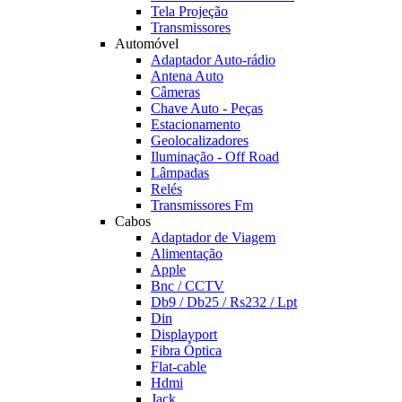
Tela Projeção
Transmissores
Automóvel
Adaptador Auto-rádio
Antena Auto
Câmeras
Chave Auto - Peças
Estacionamento
Geolocalizadores
Iluminação - Off Road
Lâmpadas
Relés
Transmissores Fm
Cabos
Adaptador de Viagem
Alimentação
Apple
Bnc / CCTV
Db9 / Db25 / Rs232 / Lpt
Din
Displayport
Fibra Óptica
Flat-cable
Hdmi
Jack