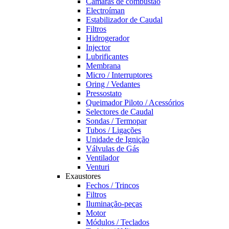
Câmaras de combustão
Electroíman
Estabilizador de Caudal
Filtros
Hidrogerador
Injector
Lubrificantes
Membrana
Micro / Interruptores
Oring / Vedantes
Pressostato
Queimador Piloto / Acessórios
Selectores de Caudal
Sondas / Termopar
Tubos / Ligações
Unidade de Ignição
Válvulas de Gás
Ventilador
Venturi
Exaustores
Fechos / Trincos
Filtros
Iluminação-peças
Motor
Módulos / Teclados