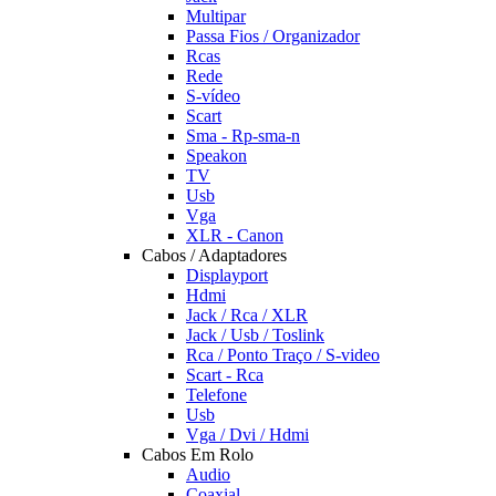
Multipar
Passa Fios / Organizador
Rcas
Rede
S-vídeo
Scart
Sma - Rp-sma-n
Speakon
TV
Usb
Vga
XLR - Canon
Cabos / Adaptadores
Displayport
Hdmi
Jack / Rca / XLR
Jack / Usb / Toslink
Rca / Ponto Traço / S-video
Scart - Rca
Telefone
Usb
Vga / Dvi / Hdmi
Cabos Em Rolo
Audio
Coaxial