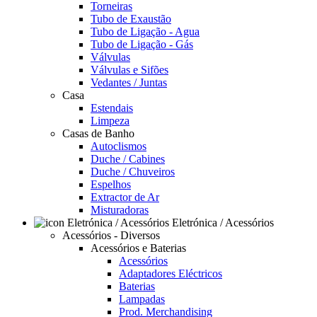
Torneiras
Tubo de Exaustão
Tubo de Ligação - Agua
Tubo de Ligação - Gás
Válvulas
Válvulas e Sifões
Vedantes / Juntas
Casa
Estendais
Limpeza
Casas de Banho
Autoclismos
Duche / Cabines
Duche / Chuveiros
Espelhos
Extractor de Ar
Misturadoras
Eletrónica / Acessórios
Acessórios - Diversos
Acessórios e Baterias
Acessórios
Adaptadores Eléctricos
Baterias
Lampadas
Prod. Merchandising