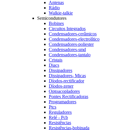
Antenas
Rádio
Walkie-talkie
Semicondutores
Bobines
Circuitos Integrados
Condensadores-cerâmicos
Condensadores-electrolítico
Condensadores-poliester
Condensadores-smd
Condensadores-tantalo
Cristais
Diacs
Dissipadores
Dissipadores- Micas
Díodos-rectificador
Díodos-zener
Optoacopladores
Pontes Rectificadoras
Programadores
Ptcs
Reguladores
Relé - Pcb
Resistências
Resistências-bobinada