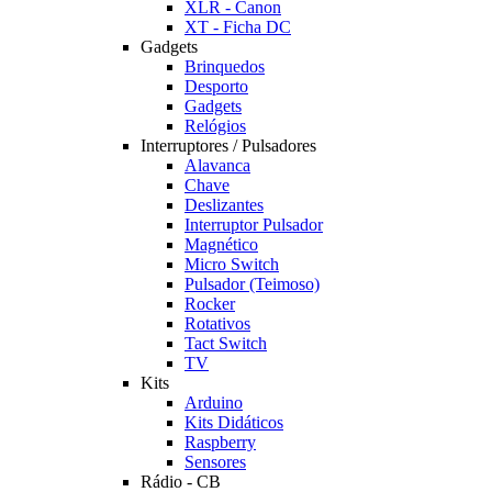
XLR - Canon
XT - Ficha DC
Gadgets
Brinquedos
Desporto
Gadgets
Relógios
Interruptores / Pulsadores
Alavanca
Chave
Deslizantes
Interruptor Pulsador
Magnético
Micro Switch
Pulsador (Teimoso)
Rocker
Rotativos
Tact Switch
TV
Kits
Arduino
Kits Didáticos
Raspberry
Sensores
Rádio - CB