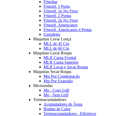
Frigobar
Frigorif. 1 Porta
Frigorif. 1p No Frost
Frigorif. 2 Portas
Frigorif. 2p No Frost
Frigorif. Americanos
Frigorif. Americanos 4 Portas
Garrafeira
Maquinas Lavar Louça
MLL de 45 Cm
MLL de 60 Cm
Maquinas Lavar Roupa
MLR Carga Frontal
MLR Carga Superior
MLR Lavar e Secar Roupa
Maquinas Secar Roupa
Msr Por Condensação
Msr Por Exaustão
Microondas
Mo - Com Grill
Mo - Sem Grill
Termoacumuladores
Acumuladores de Água
Bomba de Calor
Termoacumuladores - Eléctricos