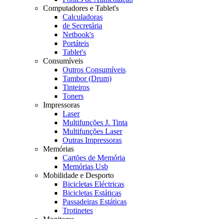
Computadores e Tablet's
Calculadoras
de Secretária
Netbook's
Portáteis
Tablet's
Consumíveis
Outros Consumíveis
Tambor (Drum)
Tinteiros
Toners
Impressoras
Laser
Multifunções J. Tinta
Multifunções Laser
Outras Impressoras
Memórias
Cartões de Memória
Memórias Usb
Mobilidade e Desporto
Bicicletas Eléctricas
Bicicletas Estáticas
Passadeiras Estáticas
Trotinetes