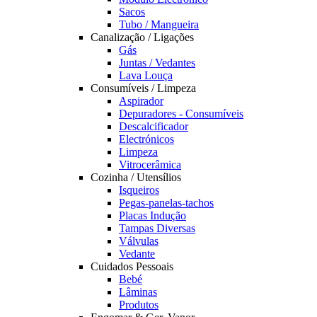
Sacos
Tubo / Mangueira
Canalização / Ligações
Gás
Juntas / Vedantes
Lava Louça
Consumíveis / Limpeza
Aspirador
Depuradores - Consumíveis
Descalcificador
Electrónicos
Limpeza
Vitrocerâmica
Cozinha / Utensílios
Isqueiros
Pegas-panelas-tachos
Placas Indução
Tampas Diversas
Válvulas
Vedante
Cuidados Pessoais
Bebé
Lâminas
Produtos