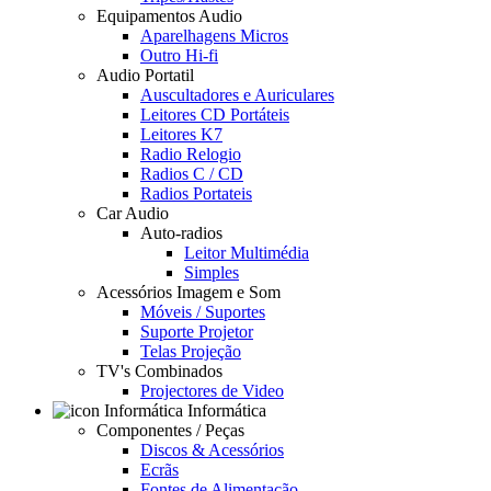
Equipamentos Audio
Aparelhagens Micros
Outro Hi-fi
Audio Portatil
Auscultadores e Auriculares
Leitores CD Portáteis
Leitores K7
Radio Relogio
Radios C / CD
Radios Portateis
Car Audio
Auto-radios
Leitor Multimédia
Simples
Acessórios Imagem e Som
Móveis / Suportes
Suporte Projetor
Telas Projeção
TV's Combinados
Projectores de Video
Informática
Componentes / Peças
Discos & Acessórios
Ecrãs
Fontes de Alimentação