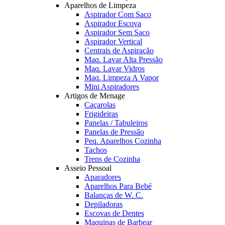
Aparelhos de Limpeza
Aspirador Com Saco
Aspirador Escova
Aspirador Sem Saco
Aspirador Vertical
Centrais de Aspiração
Maq. Lavar Alta Pressão
Maq. Lavar Vidros
Maq. Limpeza A Vapor
Mini Aspiradores
Artigos de Menage
Caçarolas
Frigideiras
Panelas / Tabuleiros
Panelas de Pressão
Peq. Aparelhos Cozinha
Tachos
Trens de Cozinha
Asseio Pessoal
Aparadores
Aparelhos Para Bebé
Balanças de W. C.
Depiladoras
Escovas de Dentes
Maquinas de Barbear