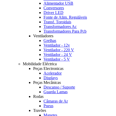
Alimentador USB
Conversores
Driver LED
Fonte de Alim. Reguláveis
Transf. Toroidais
Transformadores Ac
Transformadores Para Pcb
Ventiladores
Grelhas
Ventilador - 12v
Ventilador - 220 V
Ventilador - 24 V
Ventilador - 5 V
Mobilidade Eléctrica
Peças Electronicas
Acelerador
Displays
Peças Mecânicas
Descanso / Suporte
Guarda Lamas
Rodas
Câmaras de Ar
Pneus
Travões
Manetes