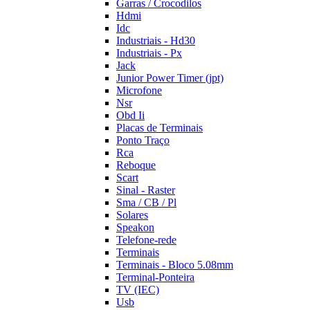
Garras / Crocodilos
Hdmi
Idc
Industriais - Hd30
Industriais - Px
Jack
Junior Power Timer (jpt)
Microfone
Nsr
Obd Ii
Placas de Terminais
Ponto Traço
Rca
Reboque
Scart
Sinal - Raster
Sma / CB / Pl
Solares
Speakon
Telefone-rede
Terminais
Terminais - Bloco 5.08mm
Terminal-Ponteira
TV (IEC)
Usb