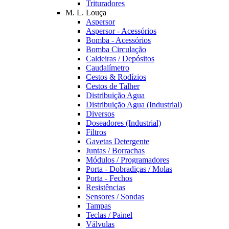
Trituradores
M. L. Louça
Aspersor
Aspersor - Acessórios
Bomba - Acessórios
Bomba Circulação
Caldeiras / Depósitos
Caudalímetro
Cestos & Rodízios
Cestos de Talher
Distribuição Agua
Distribuição Agua (Industrial)
Diversos
Doseadores (Industrial)
Filtros
Gavetas Detergente
Juntas / Borrachas
Módulos / Programadores
Porta - Dobradiças / Molas
Porta - Fechos
Resistências
Sensores / Sondas
Tampas
Teclas / Painel
Válvulas