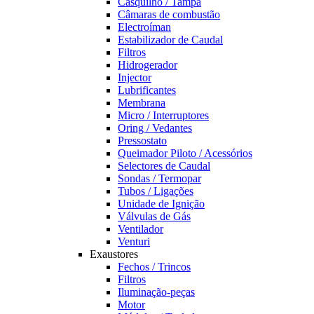
Casquilho / Tampa
Câmaras de combustão
Electroíman
Estabilizador de Caudal
Filtros
Hidrogerador
Injector
Lubrificantes
Membrana
Micro / Interruptores
Oring / Vedantes
Pressostato
Queimador Piloto / Acessórios
Selectores de Caudal
Sondas / Termopar
Tubos / Ligações
Unidade de Ignição
Válvulas de Gás
Ventilador
Venturi
Exaustores
Fechos / Trincos
Filtros
Iluminação-peças
Motor