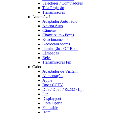
Selectores / Comutadores
Tela Projeção
Transmissores
Automóvel
Adaptador Auto-rádio
Antena Auto
Câmeras
Chave Auto - Peças
Estacionamento
Geolocalizadores
Iluminação - Off Road
Lâmpadas
Relés
Transmissores Fm
Cabos
Adaptador de Viagem
Alimentação
Apple
Bnc / CCTV
Db9 / Db25 / Rs232 / Lpt
Din
Displayport
Fibra Óptica
Flat-cable
Hdmi