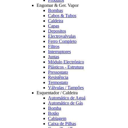
Produtos
Engomar & Ger. Vapor
Bombas
Cabos & Tubos
Caldeira
Capas
Depositos
Electrovalvulas
Ferro Completo
Filtros
Interruptores
Juntas
Módulo Electrónico
Plásticos - Estrutura
Pressostato
Resistência
Termostato
Válvulas / Tampões
Esquentador / Caldeira
Automático de Aguá
Automático de Gás
Bomba
Botão
Cablagem
Caixa de Pilhas