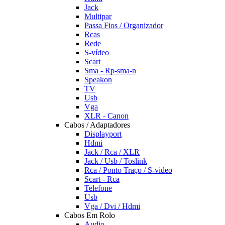
Jack
Multipar
Passa Fios / Organizador
Rcas
Rede
S-vídeo
Scart
Sma - Rp-sma-n
Speakon
TV
Usb
Vga
XLR - Canon
Cabos / Adaptadores
Displayport
Hdmi
Jack / Rca / XLR
Jack / Usb / Toslink
Rca / Ponto Traço / S-video
Scart - Rca
Telefone
Usb
Vga / Dvi / Hdmi
Cabos Em Rolo
Audio