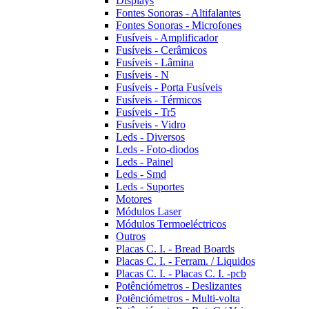
Displays
Fontes Sonoras - Altifalantes
Fontes Sonoras - Microfones
Fusíveis - Amplificador
Fusíveis - Cerâmicos
Fusíveis - Lâmina
Fusíveis - N
Fusíveis - Porta Fusíveis
Fusíveis - Térmicos
Fusíveis - Tr5
Fusíveis - Vidro
Leds - Diversos
Leds - Foto-diodos
Leds - Painel
Leds - Smd
Leds - Suportes
Motores
Módulos Laser
Módulos Termoeléctricos
Outros
Placas C. I. - Bread Boards
Placas C. I. - Ferram. / Liquidos
Placas C. I. - Placas C. I. -pcb
Potênciómetros - Deslizantes
Potênciómetros - Multi-volta