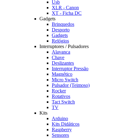
Usb
XLR - Canon
XT - Ficha DC
Gadgets
Brinquedos
Desporto
Gadgets
Relógios
Interruptores / Pulsadores
Alavanca
Chave
Deslizantes
Interruptor Pressão
Magnético
Micro Switch
Pulsador (Teimoso)
Rocker
Rotativos
Tact Switch
TV
Kits
Arduino
Kits Didáticos
Raspberry
Sensores