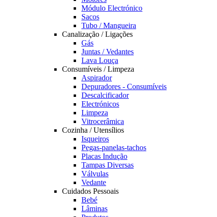
Módulo Electrónico
Sacos
Tubo / Mangueira
Canalização / Ligações
Gás
Juntas / Vedantes
Lava Louça
Consumíveis / Limpeza
Aspirador
Depuradores - Consumíveis
Descalcificador
Electrónicos
Limpeza
Vitrocerâmica
Cozinha / Utensílios
Isqueiros
Pegas-panelas-tachos
Placas Indução
Tampas Diversas
Válvulas
Vedante
Cuidados Pessoais
Bebé
Lâminas