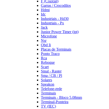
F (Coaxial)
Garras / Crocodilos
Hdmi
Idc
Industriais - Hd30
Industriais - Px
Jack
Junior Power Timer (jpt)
Microfone
Nsr
Obd Ii
Placas de Terminais
Ponto Traço
Rca
Reboque
Scart
Sinal - Raster
Sma / CB / Pl
Solares
Speakon
Telefone-rede
Terminais
Terminais - Bloco 5.08mm
Terminal-Ponteira
TV (IEC)