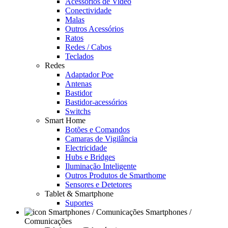
Acessórios de Video
Conectividade
Malas
Outros Acessórios
Ratos
Redes / Cabos
Teclados
Redes
Adaptador Poe
Antenas
Bastidor
Bastidor-acessórios
Switchs
Smart Home
Botões e Comandos
Camaras de Vigilância
Electricidade
Hubs e Bridges
Iluminação Inteligente
Outros Produtos de Smarthome
Sensores e Detetores
Tablet & Smartphone
Suportes
Smartphones /
Comunicações