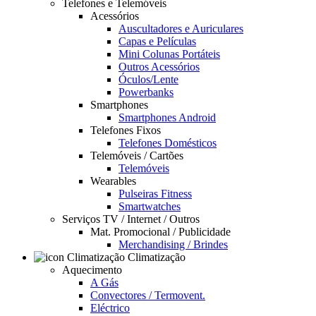
Telefones e Telemóveis
Acessórios
Auscultadores e Auriculares
Capas e Películas
Mini Colunas Portáteis
Outros Acessórios
Óculos/Lente
Powerbanks
Smartphones
Smartphones Android
Telefones Fixos
Telefones Domésticos
Telemóveis / Cartões
Telemóveis
Wearables
Pulseiras Fitness
Smartwatches
Serviços TV / Internet / Outros
Mat. Promocional / Publicidade
Merchandising / Brindes
Climatização
Aquecimento
A Gás
Convectores / Termovent.
Eléctrico