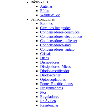
Rádio - CB
Antenas
Rádio
Walkie-talkie
Semicondutores
Bobines
Circuitos Integrados
Condensadores-cerâmicos
Condensadores-electrolítico
Condensadores-poliester
Condensadores-smd
Condensadores-tantalo
Cristais
Diacs
Dissipadores
Dissipadores- Micas
Díodos-rectificador
Díodos-zener
Optoacopladores
Pontes Rectificadoras
Programadores
Ptcs
Reguladores
Relé - Pcb
Resistências