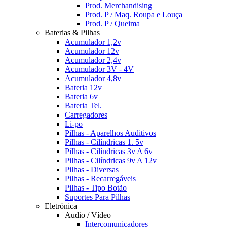
Prod. Merchandising
Prod. P / Maq. Roupa e Louça
Prod. P / Queima
Baterias & Pilhas
Acumulador 1,2v
Acumulador 12v
Acumulador 2,4v
Acumulador 3V - 4V
Acumulador 4,8v
Bateria 12v
Bateria 6v
Bateria Tel.
Carregadores
Li-po
Pilhas - Aparelhos Auditivos
Pilhas - Cilíndricas 1. 5v
Pilhas - Cilíndricas 3v A 6v
Pilhas - Cilíndricas 9v A 12v
Pilhas - Diversas
Pilhas - Recarregáveis
Pilhas - Tipo Botão
Suportes Para Pilhas
Eletrónica
Audio / Vídeo
Intercomunicadores