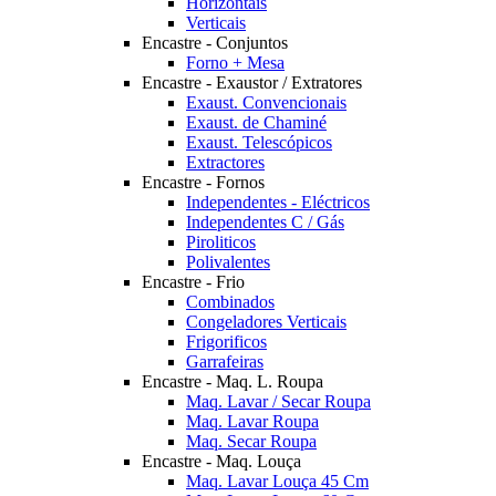
Horizontais
Verticais
Encastre - Conjuntos
Forno + Mesa
Encastre - Exaustor / Extratores
Exaust. Convencionais
Exaust. de Chaminé
Exaust. Telescópicos
Extractores
Encastre - Fornos
Independentes - Eléctricos
Independentes C / Gás
Piroliticos
Polivalentes
Encastre - Frio
Combinados
Congeladores Verticais
Frigorificos
Garrafeiras
Encastre - Maq. L. Roupa
Maq. Lavar / Secar Roupa
Maq. Lavar Roupa
Maq. Secar Roupa
Encastre - Maq. Louça
Maq. Lavar Louça 45 Cm