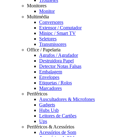
Trotinetes
Monitores
Monitor
Multimédia
Conversores
Extensor / Comutador
Minipc / Smart TV
Seletores
Transmissores
Office / Papelaria
Agrafos / Agrafador
Destruidora Papel
Detector Notas Falsas
Embalagem
Envelopes
Etiquetas / Rolos
Marcadores
Periféricos
Auscultadores & Microfones
Gadgets
Hubs Usb
Leitores de Cartões
Ups
Periféricos & Acessórios
Acessórios de Som