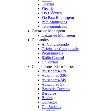
Coaxial
Eléctrico
Fio Eléctrico
Fio Para Bobinagem
Para Montagens
Telecomunições
Caixas de Montagem
Caixas de Montagem
Comandos
Ar Condicionado
Originais / Compatíveis
Programáveis
Rádio Control
Universais
Componentes Electrónicos
Avisadores-12v
Avisadores-220v
Avisadores-24v
Avisadores-5v
Bases de Corrente
Besouros
Botões
Contactor
Dip Switchs