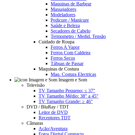
Maquinas de Barbear
Massajadores
Modeladores
Pedicure / Manicure
Saúde e Beleza
Secadores de Cabelo
Termometro / Medid. Tensão
Cuidado de Roupa
Ferros A Vapor
Ferros Com Caldeira
Ferros Secos
Tábuas de Passar
Maquinas de Costura
Maq. Costura Electricas
Imagem e Som
Televisão
TV Tamanho Pequeno: ≤ 37"
TV Tamanho Médio: 38" a 45"
TV Tamanho Grande: ≥ 46"
DVD / BluRay / TDT
Leitor de DVD
Receptores TDT
Câmaras
Ação/Aventura
Fotos Digital Compacta