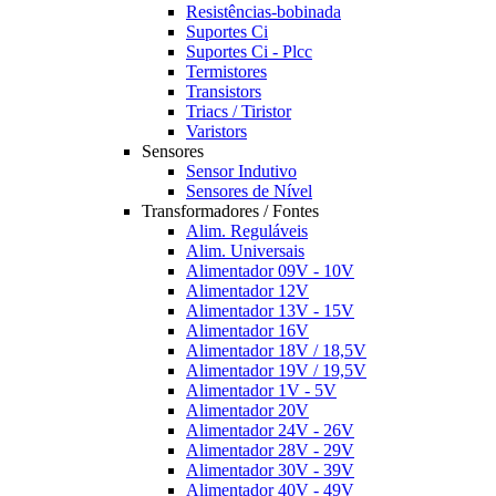
Resistências-bobinada
Suportes Ci
Suportes Ci - Plcc
Termistores
Transistors
Triacs / Tiristor
Varistors
Sensores
Sensor Indutivo
Sensores de Nível
Transformadores / Fontes
Alim. Reguláveis
Alim. Universais
Alimentador 09V - 10V
Alimentador 12V
Alimentador 13V - 15V
Alimentador 16V
Alimentador 18V / 18,5V
Alimentador 19V / 19,5V
Alimentador 1V - 5V
Alimentador 20V
Alimentador 24V - 26V
Alimentador 28V - 29V
Alimentador 30V - 39V
Alimentador 40V - 49V