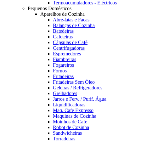
Termoacumuladores - Eléctricos
Pequenos Domésticos
Aparelhos de Cozinha
Abre-latas e Facas
Balanças de Cozinha
Batedeiras
Cafeteiras
Cápsulas de Café
Centrifugadoras
Espremedores
Fiambreiras
Fogareiros
Fornos
Fritadeiras
Fritadeiras Sem Óleo
Geleiras / Refrigeradores
Grelhadores
Jarros e Ferv. / Purif. Água
Liquidificadoras
Maq. Cafe Expresso
Maquinas de Cozinha
Moinhos de Cafe
Robot de Cozinha
Sandwicheiras
Torradeiras