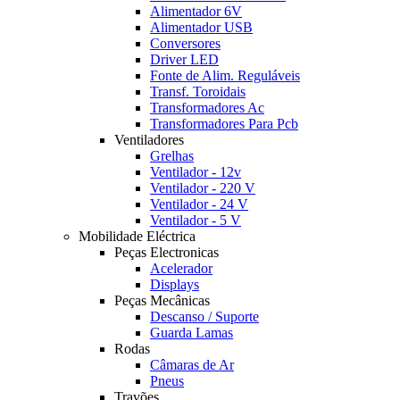
Alimentador 6V
Alimentador USB
Conversores
Driver LED
Fonte de Alim. Reguláveis
Transf. Toroidais
Transformadores Ac
Transformadores Para Pcb
Ventiladores
Grelhas
Ventilador - 12v
Ventilador - 220 V
Ventilador - 24 V
Ventilador - 5 V
Mobilidade Eléctrica
Peças Electronicas
Acelerador
Displays
Peças Mecânicas
Descanso / Suporte
Guarda Lamas
Rodas
Câmaras de Ar
Pneus
Travões