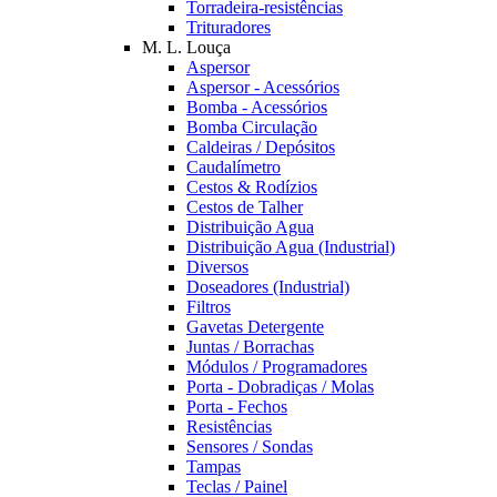
Torradeira-resistências
Trituradores
M. L. Louça
Aspersor
Aspersor - Acessórios
Bomba - Acessórios
Bomba Circulação
Caldeiras / Depósitos
Caudalímetro
Cestos & Rodízios
Cestos de Talher
Distribuição Agua
Distribuição Agua (Industrial)
Diversos
Doseadores (Industrial)
Filtros
Gavetas Detergente
Juntas / Borrachas
Módulos / Programadores
Porta - Dobradiças / Molas
Porta - Fechos
Resistências
Sensores / Sondas
Tampas
Teclas / Painel