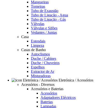
Mangueiras
Torneiras
Tubo de Exaustão
Tubo de Ligação - Agua
Tubo de Ligação - Gás
Válvulas
Válvulas e Sifões
Vedantes / Juntas
Casa
Estendais
Limpeza
Casas de Banho
Autoclismos
Duche / Cabines
Duche / Chuveiros
Espelhos
Extractor de Ar
Misturadoras
Eletrónica / Acessórios
Acessórios - Diversos
Acessórios e Baterias
Acessórios
Adaptadores Eléctricos
Baterias
Lampadas