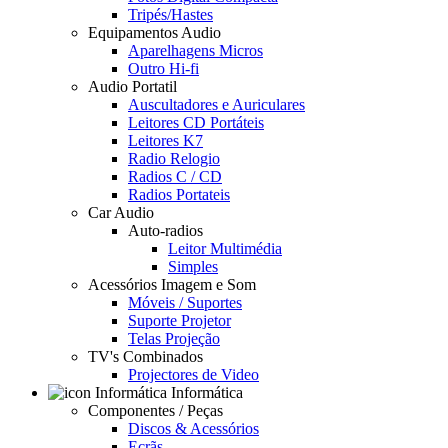
Tripés/Hastes
Equipamentos Audio
Aparelhagens Micros
Outro Hi-fi
Audio Portatil
Auscultadores e Auriculares
Leitores CD Portáteis
Leitores K7
Radio Relogio
Radios C / CD
Radios Portateis
Car Audio
Auto-radios
Leitor Multimédia
Simples
Acessórios Imagem e Som
Móveis / Suportes
Suporte Projetor
Telas Projeção
TV's Combinados
Projectores de Video
Informática
Componentes / Peças
Discos & Acessórios
Ecrãs