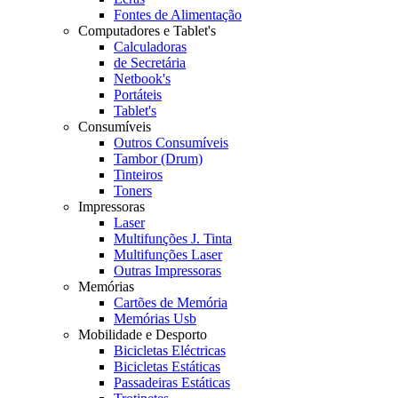
Fontes de Alimentação
Computadores e Tablet's
Calculadoras
de Secretária
Netbook's
Portáteis
Tablet's
Consumíveis
Outros Consumíveis
Tambor (Drum)
Tinteiros
Toners
Impressoras
Laser
Multifunções J. Tinta
Multifunções Laser
Outras Impressoras
Memórias
Cartões de Memória
Memórias Usb
Mobilidade e Desporto
Bicicletas Eléctricas
Bicicletas Estáticas
Passadeiras Estáticas