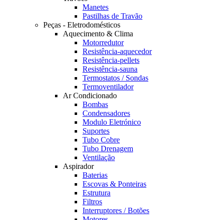
Manetes
Pastilhas de Travão
Peças - Eletrodomésticos
Aquecimento & Clima
Motorredutor
Resistência-aquecedor
Resistência-pellets
Resistência-sauna
Termostatos / Sondas
Termoventilador
Ar Condicionado
Bombas
Condensadores
Modulo Eletrónico
Suportes
Tubo Cobre
Tubo Drenagem
Ventilação
Aspirador
Baterias
Escovas & Ponteiras
Estrutura
Filtros
Interruptores / Botões
Motores