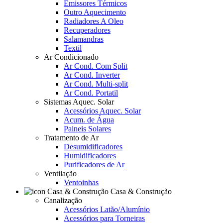
Emissores Térmicos
Outro Aquecimento
Radiadores A Oleo
Recuperadores
Salamandras
Textil
Ar Condicionado
Ar Cond. Com Split
Ar Cond. Inverter
Ar Cond. Multi-split
Ar Cond. Portatil
Sistemas Aquec. Solar
Acessórios Aquec. Solar
Acum. de Água
Paineis Solares
Tratamento de Ar
Desumidificadores
Humidificadores
Purificadores de Ar
Ventilação
Ventoinhas
Casa & Construção
Canalização
Acessórios Latão/Alumínio
Acessórios para Torneiras