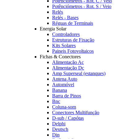
Potênciómetros - Rot. C / Veio
Potênciómetros - Rot. S / Veio
Relés
Relés - Bases
Réguas de Terminais
Energia Solar
Controladores
Estruturas de Fixação
Kits Solares
Paineis Fotovoltaicos
Fichas & Conectores
Alimentação Ac
Alimentação Dc
Amp Superseal (estanques)
Antena Auto
Automóvel
Banana
Barra de Pinos
Bnc
Coluna-som
Conectores Multifunção
D-sub / Capótas
Delphi
Deutsch
Din