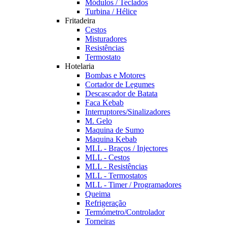
Módulos / Teclados
Turbina / Hélice
Fritadeira
Cestos
Misturadores
Resistências
Termostato
Hotelaria
Bombas e Motores
Cortador de Legumes
Descascador de Batata
Faca Kebab
Interruptores/Sinalizadores
M. Gelo
Maquina de Sumo
Maquina Kebab
MLL - Braços / Injectores
MLL - Cestos
MLL - Resistências
MLL - Termostatos
MLL - Timer / Programadores
Queima
Refrigeração
Termómetro/Controlador
Torneiras