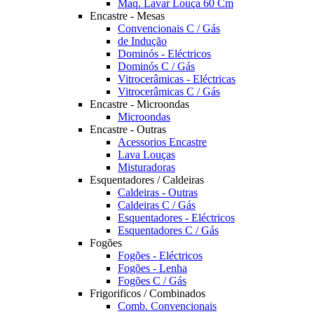
Maq. Lavar Louça 60 Cm
Encastre - Mesas
Convencionais C / Gás
de Indução
Dominós - Eléctricos
Dominós C / Gás
Vitrocerâmicas - Eléctricas
Vitrocerâmicas C / Gás
Encastre - Microondas
Microondas
Encastre - Outras
Acessorios Encastre
Lava Louças
Misturadoras
Esquentadores / Caldeiras
Caldeiras - Outras
Caldeiras C / Gás
Esquentadores - Eléctricos
Esquentadores C / Gás
Fogões
Fogões - Eléctricos
Fogões - Lenha
Fogões C / Gás
Frigorificos / Combinados
Comb. Convencionais