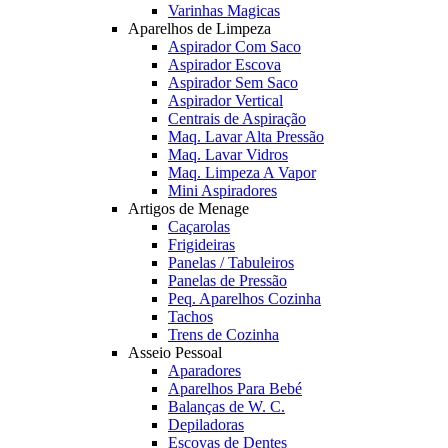
Varinhas Magicas
Aparelhos de Limpeza
Aspirador Com Saco
Aspirador Escova
Aspirador Sem Saco
Aspirador Vertical
Centrais de Aspiração
Maq. Lavar Alta Pressão
Maq. Lavar Vidros
Maq. Limpeza A Vapor
Mini Aspiradores
Artigos de Menage
Caçarolas
Frigideiras
Panelas / Tabuleiros
Panelas de Pressão
Peq. Aparelhos Cozinha
Tachos
Trens de Cozinha
Asseio Pessoal
Aparadores
Aparelhos Para Bebé
Balanças de W. C.
Depiladoras
Escovas de Dentes