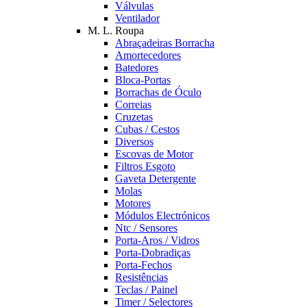
Válvulas
Ventilador
M. L. Roupa
Abraçadeiras Borracha
Amortecedores
Batedores
Bloca-Portas
Borrachas de Óculo
Correias
Cruzetas
Cubas / Cestos
Diversos
Escovas de Motor
Filtros Esgoto
Gaveta Detergente
Molas
Motores
Módulos Electrónicos
Ntc / Sensores
Porta-Aros / Vidros
Porta-Dobradiças
Porta-Fechos
Resistências
Teclas / Painel
Timer / Selectores