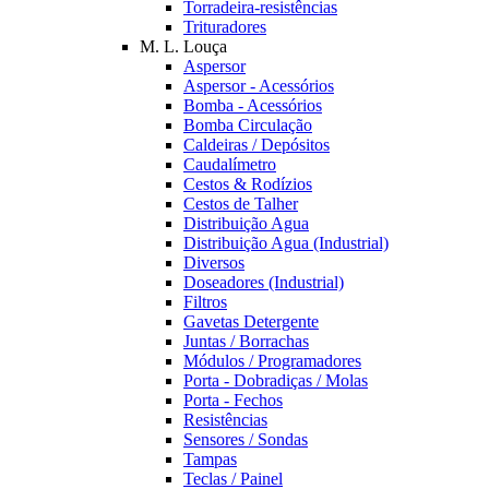
Torradeira-resistências
Trituradores
M. L. Louça
Aspersor
Aspersor - Acessórios
Bomba - Acessórios
Bomba Circulação
Caldeiras / Depósitos
Caudalímetro
Cestos & Rodízios
Cestos de Talher
Distribuição Agua
Distribuição Agua (Industrial)
Diversos
Doseadores (Industrial)
Filtros
Gavetas Detergente
Juntas / Borrachas
Módulos / Programadores
Porta - Dobradiças / Molas
Porta - Fechos
Resistências
Sensores / Sondas
Tampas
Teclas / Painel