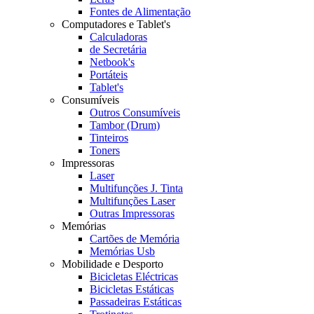
Fontes de Alimentação
Computadores e Tablet's
Calculadoras
de Secretária
Netbook's
Portáteis
Tablet's
Consumíveis
Outros Consumíveis
Tambor (Drum)
Tinteiros
Toners
Impressoras
Laser
Multifunções J. Tinta
Multifunções Laser
Outras Impressoras
Memórias
Cartões de Memória
Memórias Usb
Mobilidade e Desporto
Bicicletas Eléctricas
Bicicletas Estáticas
Passadeiras Estáticas