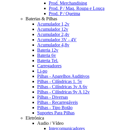
Prod. Merchandising
Prod. P / Maq. Roupa e Louça
Prod. P / Queima
Baterias & Pilhas
Acumulador 1,2v
Acumulador 12v
Acumulador 2,4v
Acumulador 3V - 4V
Acumulador 4,8v
Bateria 12v
Bateria 6v
Bateria Tel.
Carregadores
Li-po
Pilhas - Aparelhos Auditivos
Pilhas - Cilíndricas 1. 5v
Pilhas - Cilíndricas 3v A 6v
Pilhas - Cilíndricas 9v A 12v
Pilhas - Diversas
Pilhas - Recarregáveis
Pilhas - Tipo Botão
Suportes Para Pilhas
Eletrónica
Audio / Vídeo
Intercomunicadores