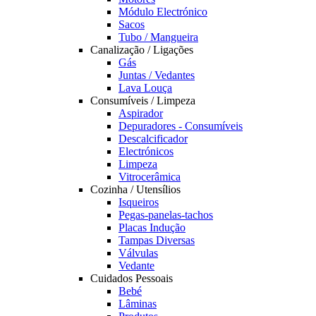
Módulo Electrónico
Sacos
Tubo / Mangueira
Canalização / Ligações
Gás
Juntas / Vedantes
Lava Louça
Consumíveis / Limpeza
Aspirador
Depuradores - Consumíveis
Descalcificador
Electrónicos
Limpeza
Vitrocerâmica
Cozinha / Utensílios
Isqueiros
Pegas-panelas-tachos
Placas Indução
Tampas Diversas
Válvulas
Vedante
Cuidados Pessoais
Bebé
Lâminas