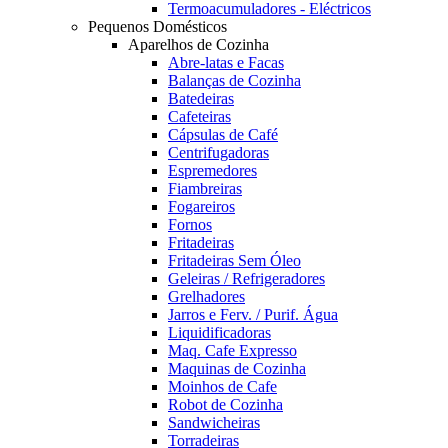
Termoacumuladores - Eléctricos
Pequenos Domésticos
Aparelhos de Cozinha
Abre-latas e Facas
Balanças de Cozinha
Batedeiras
Cafeteiras
Cápsulas de Café
Centrifugadoras
Espremedores
Fiambreiras
Fogareiros
Fornos
Fritadeiras
Fritadeiras Sem Óleo
Geleiras / Refrigeradores
Grelhadores
Jarros e Ferv. / Purif. Água
Liquidificadoras
Maq. Cafe Expresso
Maquinas de Cozinha
Moinhos de Cafe
Robot de Cozinha
Sandwicheiras
Torradeiras