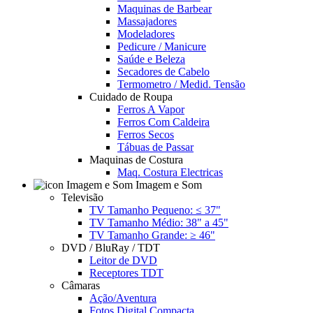
Maquinas de Barbear
Massajadores
Modeladores
Pedicure / Manicure
Saúde e Beleza
Secadores de Cabelo
Termometro / Medid. Tensão
Cuidado de Roupa
Ferros A Vapor
Ferros Com Caldeira
Ferros Secos
Tábuas de Passar
Maquinas de Costura
Maq. Costura Electricas
Imagem e Som
Televisão
TV Tamanho Pequeno: ≤ 37"
TV Tamanho Médio: 38" a 45"
TV Tamanho Grande: ≥ 46"
DVD / BluRay / TDT
Leitor de DVD
Receptores TDT
Câmaras
Ação/Aventura
Fotos Digital Compacta