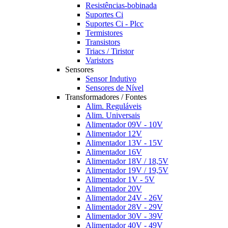
Resistências-bobinada
Suportes Ci
Suportes Ci - Plcc
Termistores
Transistors
Triacs / Tiristor
Varistors
Sensores
Sensor Indutivo
Sensores de Nível
Transformadores / Fontes
Alim. Reguláveis
Alim. Universais
Alimentador 09V - 10V
Alimentador 12V
Alimentador 13V - 15V
Alimentador 16V
Alimentador 18V / 18,5V
Alimentador 19V / 19,5V
Alimentador 1V - 5V
Alimentador 20V
Alimentador 24V - 26V
Alimentador 28V - 29V
Alimentador 30V - 39V
Alimentador 40V - 49V