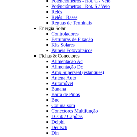
Potênciómetros - Rot. C / Veio
Potênciómetros - Rot. S / Veio
Relés
Relés - Bases
Réguas de Terminais
Energia Solar
Controladores
Estruturas de Fixação
Kits Solares
Paineis Fotovoltaicos
Fichas & Conectores
Alimentação Ac
Alimentação Dc
Amp Superseal (estanques)
Antena Auto
Automóvel
Banana
Barra de Pinos
Bnc
Coluna-som
Conectores Multifunção
D-sub / Capótas
Delphi
Deutsch
Din