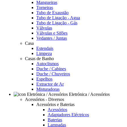
Mangueiras
Torneiras
Tubo de Exaustão
Tubo de Ligação - Agua
Tubo de Ligação - Gás
Válvulas
Válvulas e Sifões
Vedantes / Juntas
Casa
Estendais
Limpeza
Casas de Banho
Autoclismos
Duche / Cabines
Duche / Chuveiros
Espelhos
Extractor de Ar
Misturadoras
Eletrónica / Acessórios
Acessórios - Diversos
Acessórios e Baterias
Acessórios
Adaptadores Eléctricos
Baterias
Lampadas