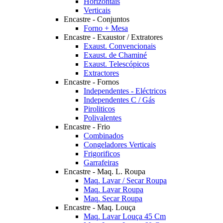
Horizontais
Verticais
Encastre - Conjuntos
Forno + Mesa
Encastre - Exaustor / Extratores
Exaust. Convencionais
Exaust. de Chaminé
Exaust. Telescópicos
Extractores
Encastre - Fornos
Independentes - Eléctricos
Independentes C / Gás
Piroliticos
Polivalentes
Encastre - Frio
Combinados
Congeladores Verticais
Frigorificos
Garrafeiras
Encastre - Maq. L. Roupa
Maq. Lavar / Secar Roupa
Maq. Lavar Roupa
Maq. Secar Roupa
Encastre - Maq. Louça
Maq. Lavar Louça 45 Cm