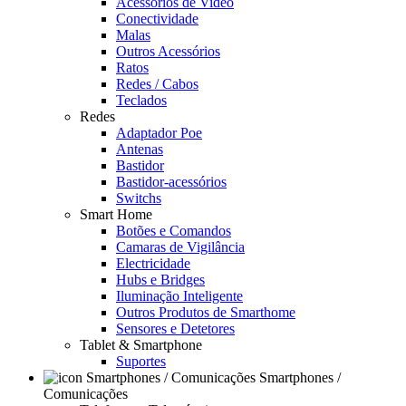
Acessórios de Video
Conectividade
Malas
Outros Acessórios
Ratos
Redes / Cabos
Teclados
Redes
Adaptador Poe
Antenas
Bastidor
Bastidor-acessórios
Switchs
Smart Home
Botões e Comandos
Camaras de Vigilância
Electricidade
Hubs e Bridges
Iluminação Inteligente
Outros Produtos de Smarthome
Sensores e Detetores
Tablet & Smartphone
Suportes
Smartphones /
Comunicações