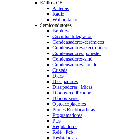
Rádio - CB
Antenas
Rádio
Walkie-talkie
Semicondutores
Bobines
Circuitos Integrados
Condensadores-cerâmicos
Condensadores-electrolítico
Condensadores-poliester
Condensadores-smd
Condensadores-tantalo
Cristais
Diacs
Dissipadores
Dissipadores- Micas
Díodos-rectificador
Díodos-zener
Optoacopladores
Pontes Rectificadoras
Programadores
Ptcs
Reguladores
Relé - Pcb
Resistências