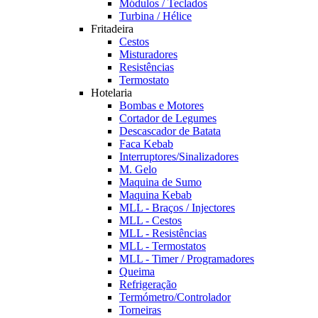
Módulos / Teclados
Turbina / Hélice
Fritadeira
Cestos
Misturadores
Resistências
Termostato
Hotelaria
Bombas e Motores
Cortador de Legumes
Descascador de Batata
Faca Kebab
Interruptores/Sinalizadores
M. Gelo
Maquina de Sumo
Maquina Kebab
MLL - Braços / Injectores
MLL - Cestos
MLL - Resistências
MLL - Termostatos
MLL - Timer / Programadores
Queima
Refrigeração
Termómetro/Controlador
Torneiras