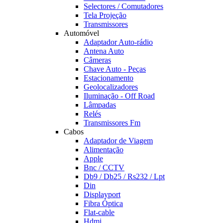
Selectores / Comutadores
Tela Projeção
Transmissores
Automóvel
Adaptador Auto-rádio
Antena Auto
Câmeras
Chave Auto - Peças
Estacionamento
Geolocalizadores
Iluminação - Off Road
Lâmpadas
Relés
Transmissores Fm
Cabos
Adaptador de Viagem
Alimentação
Apple
Bnc / CCTV
Db9 / Db25 / Rs232 / Lpt
Din
Displayport
Fibra Óptica
Flat-cable
Hdmi