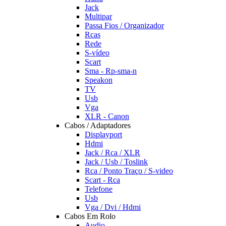
Jack
Multipar
Passa Fios / Organizador
Rcas
Rede
S-vídeo
Scart
Sma - Rp-sma-n
Speakon
TV
Usb
Vga
XLR - Canon
Cabos / Adaptadores
Displayport
Hdmi
Jack / Rca / XLR
Jack / Usb / Toslink
Rca / Ponto Traço / S-video
Scart - Rca
Telefone
Usb
Vga / Dvi / Hdmi
Cabos Em Rolo
Audio