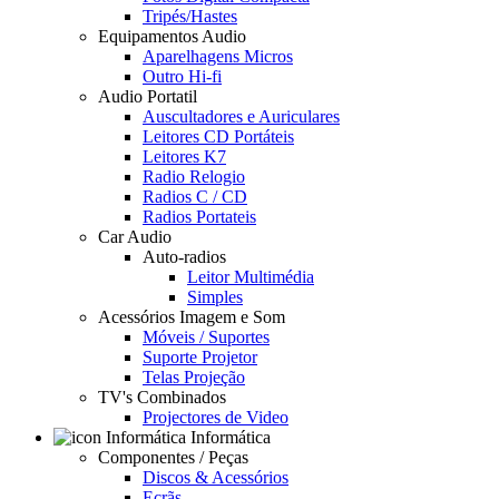
Tripés/Hastes
Equipamentos Audio
Aparelhagens Micros
Outro Hi-fi
Audio Portatil
Auscultadores e Auriculares
Leitores CD Portáteis
Leitores K7
Radio Relogio
Radios C / CD
Radios Portateis
Car Audio
Auto-radios
Leitor Multimédia
Simples
Acessórios Imagem e Som
Móveis / Suportes
Suporte Projetor
Telas Projeção
TV's Combinados
Projectores de Video
Informática
Componentes / Peças
Discos & Acessórios
Ecrãs