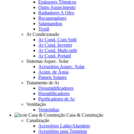
Emissores Térmicos
Outro Aquecimento
Radiadores A Oleo
Recuperadores
Salamandras
Textil
Ar Condicionado
Ar Cond. Com Split
Ar Cond. Inverter
Ar Cond. Multi-split
Ar Cond. Portatil
Sistemas Aquec. Solar
Acessórios Aquec. Solar
Acum. de Água
Paineis Solares
Tratamento de Ar
Desumidificadores
Humidificadores
Purificadores de Ar
Ventilação
Ventoinhas
Casa & Construção
Canalização
Acessórios Latão/Alumínio
Acessórios para Torneiras