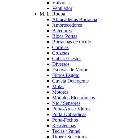
Válvulas
Ventilador
M. L. Roupa
Abraçadeiras Borracha
Amortecedores
Batedores
Bloca-Portas
Borrachas de Óculo
Correias
Cruzetas
Cubas / Cestos
Diversos
Escovas de Motor
Filtros Esgoto
Gaveta Detergente
Molas
Motores
Módulos Electrónicos
Ntc / Sensores
Porta-Aros / Vidros
Porta-Dobradiças
Porta-Fechos
Resistências
Teclas / Painel
Timer / Selectores