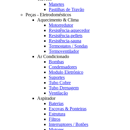
Manetes
Pastilhas de Travão
Peças - Eletrodomésticos
Aquecimento & Clima
Motorredutor
Resistência-aquecedor
Resistência-pellets
Resistência-sauna
Termostatos / Sondas
Termoventilador
Ar Condicionado
Bombas
Condensadores
Modulo Eletrónico
Suportes
Tubo Cobre
Tubo Drenagem
Ventilação
Aspirador
Baterias
Escovas & Ponteiras
Estrutura
Filtros
Interruptores / Botões
Motores