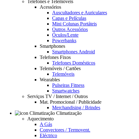
Telefones e Telemóveis
Acessórios
Auscultadores e Auriculares
Capas e Películas
Mini Colunas Portáteis
Outros Acessórios
Óculos/Lente
Powerbanks
Smartphones
Smartphones Android
Telefones Fixos
Telefones Domésticos
Telemóveis / Cartões
Telemóveis
Wearables
Pulseiras Fitness
Smartwatches
Serviços TV / Internet / Outros
Mat. Promocional / Publicidade
Merchandising / Brindes
Climatização
Aquecimento
A Gás
Convectores / Termovent.
Eléctrico