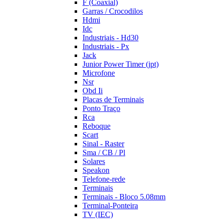
F (Coaxial)
Garras / Crocodilos
Hdmi
Idc
Industriais - Hd30
Industriais - Px
Jack
Junior Power Timer (jpt)
Microfone
Nsr
Obd Ii
Placas de Terminais
Ponto Traço
Rca
Reboque
Scart
Sinal - Raster
Sma / CB / Pl
Solares
Speakon
Telefone-rede
Terminais
Terminais - Bloco 5.08mm
Terminal-Ponteira
TV (IEC)