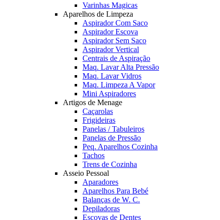
Varinhas Magicas
Aparelhos de Limpeza
Aspirador Com Saco
Aspirador Escova
Aspirador Sem Saco
Aspirador Vertical
Centrais de Aspiração
Maq. Lavar Alta Pressão
Maq. Lavar Vidros
Maq. Limpeza A Vapor
Mini Aspiradores
Artigos de Menage
Caçarolas
Frigideiras
Panelas / Tabuleiros
Panelas de Pressão
Peq. Aparelhos Cozinha
Tachos
Trens de Cozinha
Asseio Pessoal
Aparadores
Aparelhos Para Bebé
Balanças de W. C.
Depiladoras
Escovas de Dentes