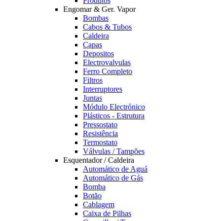
Produtos
Engomar & Ger. Vapor
Bombas
Cabos & Tubos
Caldeira
Capas
Depositos
Electrovalvulas
Ferro Completo
Filtros
Interruptores
Juntas
Módulo Electrónico
Plásticos - Estrutura
Pressostato
Resistência
Termostato
Válvulas / Tampões
Esquentador / Caldeira
Automático de Aguá
Automático de Gás
Bomba
Botão
Cablagem
Caixa de Pilhas