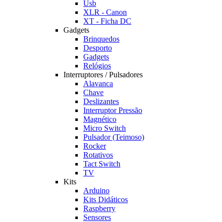
Usb
XLR - Canon
XT - Ficha DC
Gadgets
Brinquedos
Desporto
Gadgets
Relógios
Interruptores / Pulsadores
Alavanca
Chave
Deslizantes
Interruptor Pressão
Magnético
Micro Switch
Pulsador (Teimoso)
Rocker
Rotativos
Tact Switch
TV
Kits
Arduino
Kits Didáticos
Raspberry
Sensores