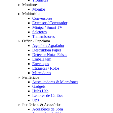
Trotinetes
Monitores
Monitor
Multimédia
Conversores
Extensor / Comutador
Minipc / Smart TV
Seletores
Transmissores
Office / Papelaria
Agrafos / Agrafador
Destruidora Papel
Detector Notas Falsas
Embalagem
Envelopes
Etiquetas / Rolos
Marcadores
Periféricos
Auscultadores & Microfones
Gadgets
Hubs Usb
Leitores de Cartões
Ups
Periféricos & Acessórios
Acessórios de Som