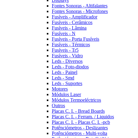
Displays
Fontes Sonoras - Altifalantes
Fontes Sonoras - Microfones
Fusíveis - Amplificador
Fusíveis - Cerâmicos
Fusíveis - Lâmina
Fusíveis - N
Fusíveis - Porta Fusíveis
Fusíveis - Térmicos
Fusíveis - Tr5
Fusíveis - Vidro
Leds - Diversos
Leds - Foto-diodos
Leds - Painel
Leds - Smd
Leds - Suportes
Motores
Módulos Laser
Módulos Termoeléctricos
Outros
Placas C. I. - Bread Boards
Placas C. I. - Ferram. / Liquidos
Placas C. I. - Placas C. I. -pcb
Potênciómetros - Deslizantes
Potênciómetros - Multi-volta