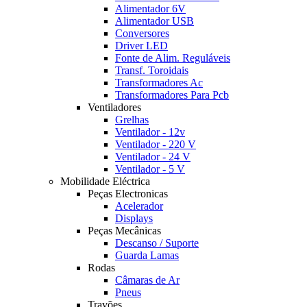
Alimentador 6V
Alimentador USB
Conversores
Driver LED
Fonte de Alim. Reguláveis
Transf. Toroidais
Transformadores Ac
Transformadores Para Pcb
Ventiladores
Grelhas
Ventilador - 12v
Ventilador - 220 V
Ventilador - 24 V
Ventilador - 5 V
Mobilidade Eléctrica
Peças Electronicas
Acelerador
Displays
Peças Mecânicas
Descanso / Suporte
Guarda Lamas
Rodas
Câmaras de Ar
Pneus
Travões