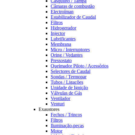
Casquilho / Tampa
Câmaras de combustão
Electroíman
Estabilizador de Caudal
Filtros
Hidrogerador
Injector
Lubrificantes
Membrana
Micro / Interruptores
Oring / Vedantes
Pressostato
Queimador Piloto / Acessórios
Selectores de Caudal
Sondas / Termopar
Tubos / Ligações
Unidade de Ignição
Válvulas de Gás
Ventilador
Venturi
Exaustores
Fechos / Trincos
Filtros
Iluminação-peças
Motor