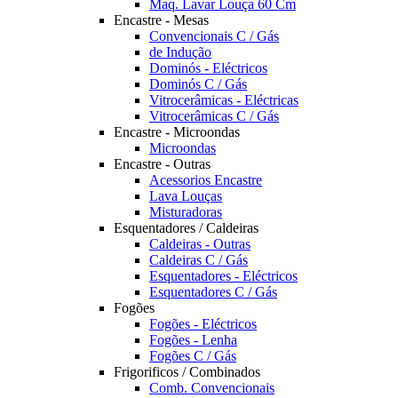
Maq. Lavar Louça 60 Cm
Encastre - Mesas
Convencionais C / Gás
de Indução
Dominós - Eléctricos
Dominós C / Gás
Vitrocerâmicas - Eléctricas
Vitrocerâmicas C / Gás
Encastre - Microondas
Microondas
Encastre - Outras
Acessorios Encastre
Lava Louças
Misturadoras
Esquentadores / Caldeiras
Caldeiras - Outras
Caldeiras C / Gás
Esquentadores - Eléctricos
Esquentadores C / Gás
Fogões
Fogões - Eléctricos
Fogões - Lenha
Fogões C / Gás
Frigorificos / Combinados
Comb. Convencionais