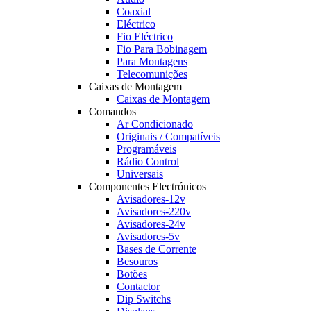
Coaxial
Eléctrico
Fio Eléctrico
Fio Para Bobinagem
Para Montagens
Telecomunições
Caixas de Montagem
Caixas de Montagem
Comandos
Ar Condicionado
Originais / Compatíveis
Programáveis
Rádio Control
Universais
Componentes Electrónicos
Avisadores-12v
Avisadores-220v
Avisadores-24v
Avisadores-5v
Bases de Corrente
Besouros
Botões
Contactor
Dip Switchs