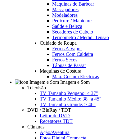
Maquinas de Barbear
Massajadores
Modeladores
Pedicure / Manicure
Saúde e Beleza
Secadores de Cabelo
Termometro / Medid. Tensão
Cuidado de Roupa
Ferros A Vapor
Ferros Com Caldeira
Ferros Secos
Tábuas de Passar
Maquinas de Costura
Maq. Costura Electricas
Imagem e Som
Televisão
TV Tamanho Pequeno: ≤ 37"
TV Tamanho Médio: 38" a 45"
TV Tamanho Grande: ≥ 46"
DVD / BluRay / TDT
Leitor de DVD
Receptores TDT
Câmaras
Ação/Aventura
Fotos Digital Compacta