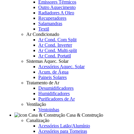
Emissores Térmicos
Outro Aquecimento
Radiadores A Oleo
Recuperadores
Salamandras
Textil
Ar Condicionado
Ar Cond. Com Split
Ar Cond. Inverter
Ar Cond. Multi-split
Ar Cond. Portatil
Sistemas Aquec. Solar
Acessórios Aquec. Solar
Acum. de Água
Paineis Solares
Tratamento de Ar
Desumidificadores
Humidificadores
Purificadores de Ar
Ventilação
Ventoinhas
Casa & Construção
Canalização
Acessórios Latão/Alumínio
Acessórios para Torneiras