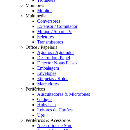
Trotinetes
Monitores
Monitor
Multimédia
Conversores
Extensor / Comutador
Minipc / Smart TV
Seletores
Transmissores
Office / Papelaria
Agrafos / Agrafador
Destruidora Papel
Detector Notas Falsas
Embalagem
Envelopes
Etiquetas / Rolos
Marcadores
Periféricos
Auscultadores & Microfones
Gadgets
Hubs Usb
Leitores de Cartões
Ups
Periféricos & Acessórios
Acessórios de Som