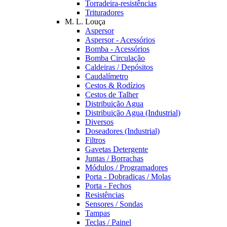
Torradeira-resistências
Trituradores
M. L. Louça
Aspersor
Aspersor - Acessórios
Bomba - Acessórios
Bomba Circulação
Caldeiras / Depósitos
Caudalímetro
Cestos & Rodízios
Cestos de Talher
Distribuição Agua
Distribuição Agua (Industrial)
Diversos
Doseadores (Industrial)
Filtros
Gavetas Detergente
Juntas / Borrachas
Módulos / Programadores
Porta - Dobradiças / Molas
Porta - Fechos
Resistências
Sensores / Sondas
Tampas
Teclas / Painel