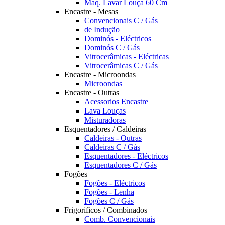
Maq. Lavar Louça 60 Cm
Encastre - Mesas
Convencionais C / Gás
de Indução
Dominós - Eléctricos
Dominós C / Gás
Vitrocerâmicas - Eléctricas
Vitrocerâmicas C / Gás
Encastre - Microondas
Microondas
Encastre - Outras
Acessorios Encastre
Lava Louças
Misturadoras
Esquentadores / Caldeiras
Caldeiras - Outras
Caldeiras C / Gás
Esquentadores - Eléctricos
Esquentadores C / Gás
Fogões
Fogões - Eléctricos
Fogões - Lenha
Fogões C / Gás
Frigorificos / Combinados
Comb. Convencionais