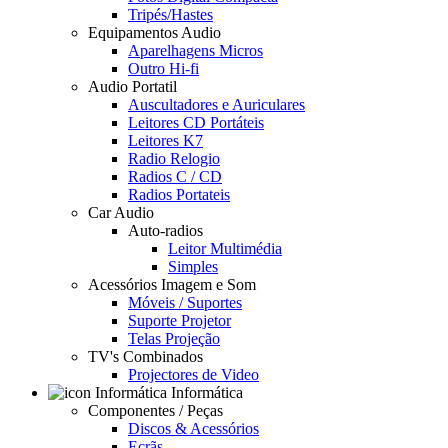
Tripés/Hastes
Equipamentos Audio
Aparelhagens Micros
Outro Hi-fi
Audio Portatil
Auscultadores e Auriculares
Leitores CD Portáteis
Leitores K7
Radio Relogio
Radios C / CD
Radios Portateis
Car Audio
Auto-radios
Leitor Multimédia
Simples
Acessórios Imagem e Som
Móveis / Suportes
Suporte Projetor
Telas Projeção
TV's Combinados
Projectores de Video
Informática
Componentes / Peças
Discos & Acessórios
Ecrãs