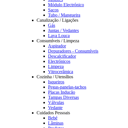
Módulo Electrónico
Sacos
Tubo / Mangueira
Canalização / Ligações
Gás
Juntas / Vedantes
Lava Louça
Consumíveis / Limpeza
Aspirador
Depuradores - Consumíveis
Descalcificador
Electrónicos
Limpeza
Vitrocerâmica
Cozinha / Utensílios
Isqueiros
Pegas-panelas-tachos
Placas Indução
Tampas Diversas
Válvulas
Vedante
Cuidados Pessoais
Bebé
Lâminas