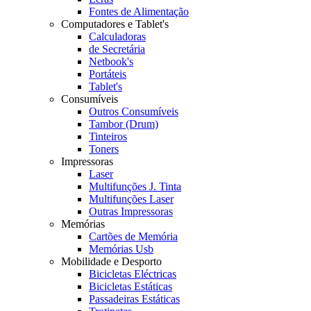
Fontes de Alimentação
Computadores e Tablet's
Calculadoras
de Secretária
Netbook's
Portáteis
Tablet's
Consumíveis
Outros Consumíveis
Tambor (Drum)
Tinteiros
Toners
Impressoras
Laser
Multifunções J. Tinta
Multifunções Laser
Outras Impressoras
Memórias
Cartões de Memória
Memórias Usb
Mobilidade e Desporto
Bicicletas Eléctricas
Bicicletas Estáticas
Passadeiras Estáticas