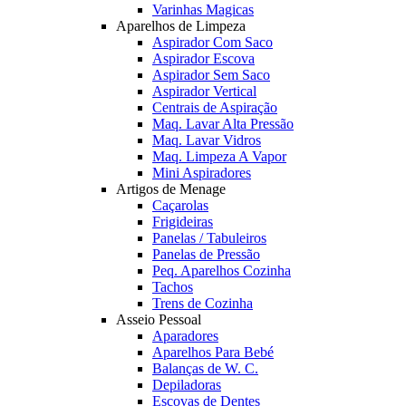
Varinhas Magicas
Aparelhos de Limpeza
Aspirador Com Saco
Aspirador Escova
Aspirador Sem Saco
Aspirador Vertical
Centrais de Aspiração
Maq. Lavar Alta Pressão
Maq. Lavar Vidros
Maq. Limpeza A Vapor
Mini Aspiradores
Artigos de Menage
Caçarolas
Frigideiras
Panelas / Tabuleiros
Panelas de Pressão
Peq. Aparelhos Cozinha
Tachos
Trens de Cozinha
Asseio Pessoal
Aparadores
Aparelhos Para Bebé
Balanças de W. C.
Depiladoras
Escovas de Dentes