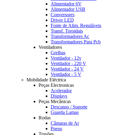
Alimentador 6V
Alimentador USB
Conversores
Driver LED
Fonte de Alim. Reguláveis
Transf. Toroidais
Transformadores Ac
Transformadores Para Pcb
Ventiladores
Grelhas
Ventilador - 12v
Ventilador - 220 V
Ventilador - 24 V
Ventilador - 5 V
Mobilidade Eléctrica
Peças Electronicas
Acelerador
Displays
Peças Mecânicas
Descanso / Suporte
Guarda Lamas
Rodas
Câmaras de Ar
Pneus
Travões