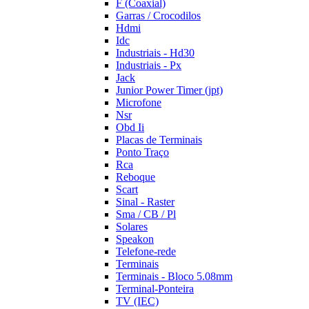
F (Coaxial)
Garras / Crocodilos
Hdmi
Idc
Industriais - Hd30
Industriais - Px
Jack
Junior Power Timer (jpt)
Microfone
Nsr
Obd Ii
Placas de Terminais
Ponto Traço
Rca
Reboque
Scart
Sinal - Raster
Sma / CB / Pl
Solares
Speakon
Telefone-rede
Terminais
Terminais - Bloco 5.08mm
Terminal-Ponteira
TV (IEC)