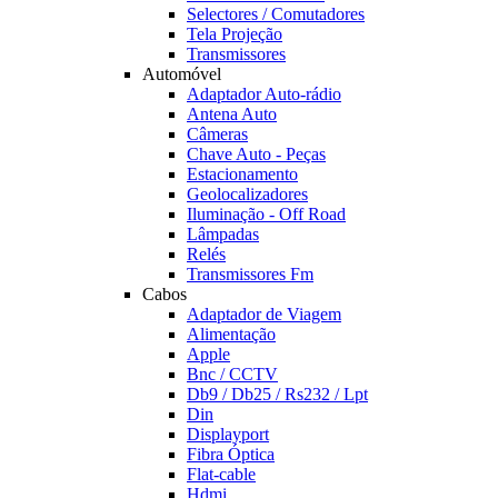
Selectores / Comutadores
Tela Projeção
Transmissores
Automóvel
Adaptador Auto-rádio
Antena Auto
Câmeras
Chave Auto - Peças
Estacionamento
Geolocalizadores
Iluminação - Off Road
Lâmpadas
Relés
Transmissores Fm
Cabos
Adaptador de Viagem
Alimentação
Apple
Bnc / CCTV
Db9 / Db25 / Rs232 / Lpt
Din
Displayport
Fibra Óptica
Flat-cable
Hdmi