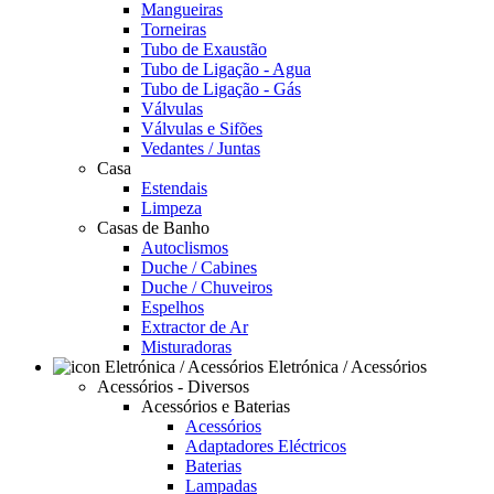
Mangueiras
Torneiras
Tubo de Exaustão
Tubo de Ligação - Agua
Tubo de Ligação - Gás
Válvulas
Válvulas e Sifões
Vedantes / Juntas
Casa
Estendais
Limpeza
Casas de Banho
Autoclismos
Duche / Cabines
Duche / Chuveiros
Espelhos
Extractor de Ar
Misturadoras
Eletrónica / Acessórios
Acessórios - Diversos
Acessórios e Baterias
Acessórios
Adaptadores Eléctricos
Baterias
Lampadas