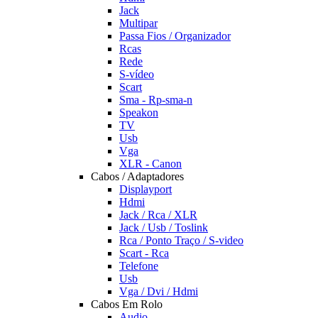
Jack
Multipar
Passa Fios / Organizador
Rcas
Rede
S-vídeo
Scart
Sma - Rp-sma-n
Speakon
TV
Usb
Vga
XLR - Canon
Cabos / Adaptadores
Displayport
Hdmi
Jack / Rca / XLR
Jack / Usb / Toslink
Rca / Ponto Traço / S-video
Scart - Rca
Telefone
Usb
Vga / Dvi / Hdmi
Cabos Em Rolo
Audio