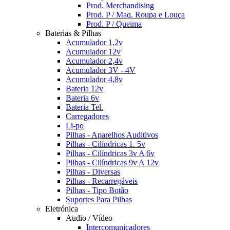
Prod. Merchandising
Prod. P / Maq. Roupa e Louça
Prod. P / Queima
Baterias & Pilhas
Acumulador 1,2v
Acumulador 12v
Acumulador 2,4v
Acumulador 3V - 4V
Acumulador 4,8v
Bateria 12v
Bateria 6v
Bateria Tel.
Carregadores
Li-po
Pilhas - Aparelhos Auditivos
Pilhas - Cilíndricas 1. 5v
Pilhas - Cilíndricas 3v A 6v
Pilhas - Cilíndricas 9v A 12v
Pilhas - Diversas
Pilhas - Recarregáveis
Pilhas - Tipo Botão
Suportes Para Pilhas
Eletrónica
Audio / Vídeo
Intercomunicadores