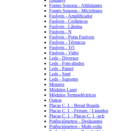
Displays
Fontes Sonoras - Altifalantes
Fontes Sonoras - Microfones
Fusíveis - Amplificador
Fusíveis - Cerâmicos
Fusíveis - Lâmina
Fusíveis - N
Fusíveis - Porta Fusíveis
Fusíveis - Térmicos
Fusíveis - Tr5
Fusíveis - Vidro
Leds - Diversos
Leds - Foto-diodos
Leds - Painel
Leds - Smd
Leds - Suportes
Motores
Módulos Laser
Módulos Termoeléctricos
Outros
Placas C. I. - Bread Boards
Placas C. I. - Ferram. / Liquidos
Placas C. I. - Placas C. I. -pcb
Potênciómetros - Deslizantes
Potênciómetros - Multi-volta