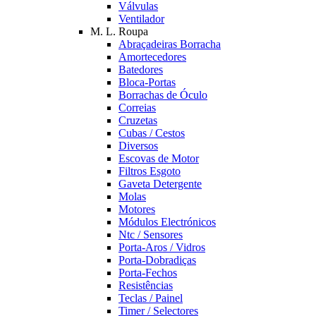
Válvulas
Ventilador
M. L. Roupa
Abraçadeiras Borracha
Amortecedores
Batedores
Bloca-Portas
Borrachas de Óculo
Correias
Cruzetas
Cubas / Cestos
Diversos
Escovas de Motor
Filtros Esgoto
Gaveta Detergente
Molas
Motores
Módulos Electrónicos
Ntc / Sensores
Porta-Aros / Vidros
Porta-Dobradiças
Porta-Fechos
Resistências
Teclas / Painel
Timer / Selectores