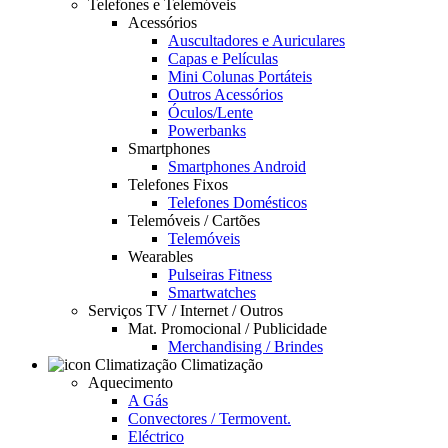
Telefones e Telemóveis
Acessórios
Auscultadores e Auriculares
Capas e Películas
Mini Colunas Portáteis
Outros Acessórios
Óculos/Lente
Powerbanks
Smartphones
Smartphones Android
Telefones Fixos
Telefones Domésticos
Telemóveis / Cartões
Telemóveis
Wearables
Pulseiras Fitness
Smartwatches
Serviços TV / Internet / Outros
Mat. Promocional / Publicidade
Merchandising / Brindes
Climatização
Aquecimento
A Gás
Convectores / Termovent.
Eléctrico