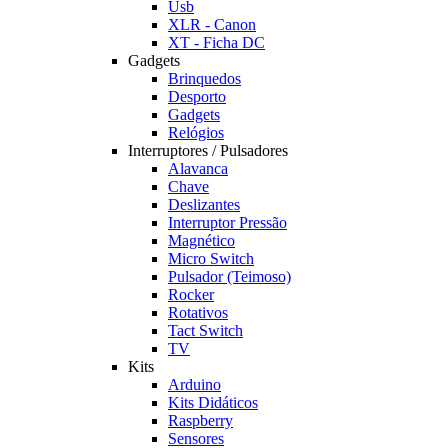
Usb
XLR - Canon
XT - Ficha DC
Gadgets
Brinquedos
Desporto
Gadgets
Relógios
Interruptores / Pulsadores
Alavanca
Chave
Deslizantes
Interruptor Pressão
Magnético
Micro Switch
Pulsador (Teimoso)
Rocker
Rotativos
Tact Switch
TV
Kits
Arduino
Kits Didáticos
Raspberry
Sensores