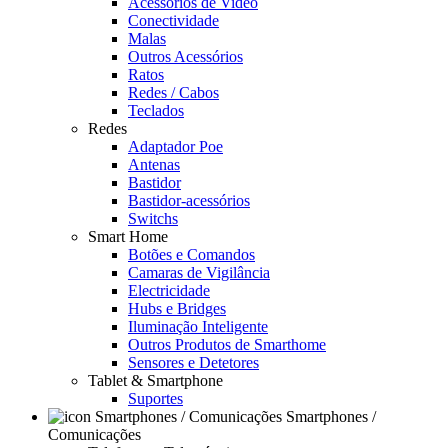
Acessórios de Video
Conectividade
Malas
Outros Acessórios
Ratos
Redes / Cabos
Teclados
Redes
Adaptador Poe
Antenas
Bastidor
Bastidor-acessórios
Switchs
Smart Home
Botões e Comandos
Camaras de Vigilância
Electricidade
Hubs e Bridges
Iluminação Inteligente
Outros Produtos de Smarthome
Sensores e Detetores
Tablet & Smartphone
Suportes
Smartphones /
Comunicações