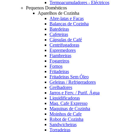
Termoacumuladores - Eléctricos
Pequenos Domésticos
Aparelhos de Cozinha
Abre-latas e Facas
Balanças de Cozinha
Batedeiras
Cafeteiras
Cápsulas de Café
Centrifugadoras
Espremedores
Fiambreiras
Fogareiros
Fornos
Fritadeiras
Fritadeiras Sem Óleo
Geleiras / Refrigeradores
Grelhadores
Jarros e Ferv. / Purif. Água
Liquidificadoras
Maq. Cafe Expresso
Maquinas de Cozinha
Moinhos de Cafe
Robot de Cozinha
Sandwicheiras
Torradeiras