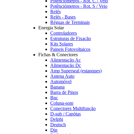
Potênciómetros - Rot. C / Veio
Potênciómetros - Rot. S / Veio
Relés
Relés - Bases
Réguas de Terminais
Energia Solar
Controladores
Estruturas de Fixação
Kits Solares
Paineis Fotovoltaicos
Fichas & Conectores
Alimentação Ac
Alimentação Dc
Amp Superseal (estanques)
Antena Auto
Automóvel
Banana
Barra de Pinos
Bnc
Coluna-som
Conectores Multifunção
D-sub / Capótas
Delphi
Deutsch
Din