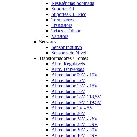
Resistências-bobinada
Suportes Ci
Suportes Ci - Plcc
Termistores
Transistors
Triacs / Tiristor
Varistors
Sensores
Sensor Indutivo
Sensores de Nível
Transformadores / Fontes
Alim. Reguláveis
Alim. Universais
Alimentador 09V - 10V
Alimentador 12V
Alimentador 13V - 15V
Alimentador 16V
Alimentador 18V / 18,5V
Alimentador 19V / 19,5V
Alimentador 1V - 5V
Alimentador 20V
Alimentador 24V - 26V
Alimentador 28V - 29V
Alimentador 30V - 39V
Alimentador 40V - 49V