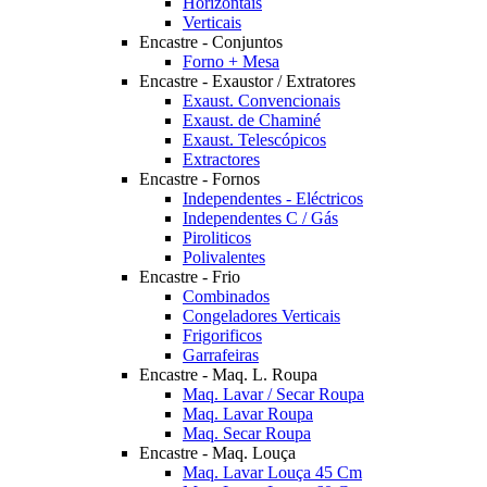
Horizontais
Verticais
Encastre - Conjuntos
Forno + Mesa
Encastre - Exaustor / Extratores
Exaust. Convencionais
Exaust. de Chaminé
Exaust. Telescópicos
Extractores
Encastre - Fornos
Independentes - Eléctricos
Independentes C / Gás
Piroliticos
Polivalentes
Encastre - Frio
Combinados
Congeladores Verticais
Frigorificos
Garrafeiras
Encastre - Maq. L. Roupa
Maq. Lavar / Secar Roupa
Maq. Lavar Roupa
Maq. Secar Roupa
Encastre - Maq. Louça
Maq. Lavar Louça 45 Cm