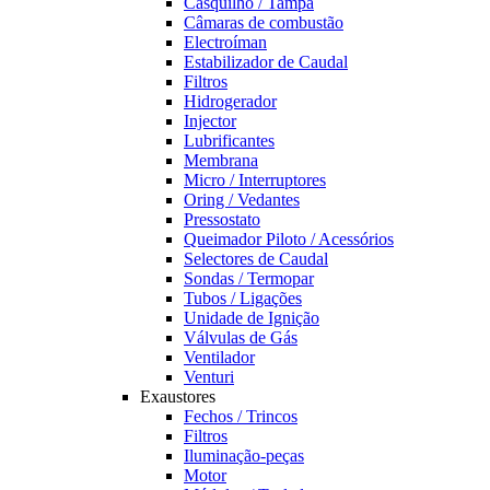
Casquilho / Tampa
Câmaras de combustão
Electroíman
Estabilizador de Caudal
Filtros
Hidrogerador
Injector
Lubrificantes
Membrana
Micro / Interruptores
Oring / Vedantes
Pressostato
Queimador Piloto / Acessórios
Selectores de Caudal
Sondas / Termopar
Tubos / Ligações
Unidade de Ignição
Válvulas de Gás
Ventilador
Venturi
Exaustores
Fechos / Trincos
Filtros
Iluminação-peças
Motor