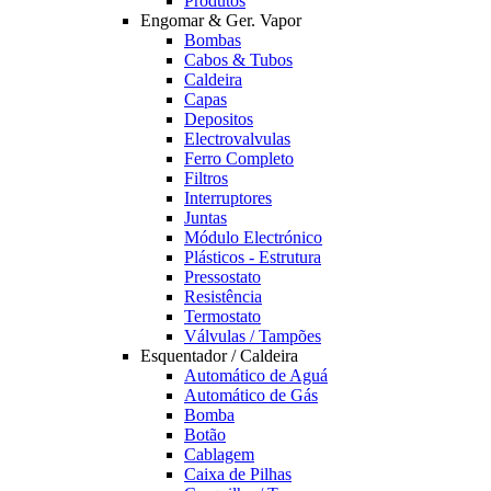
Produtos
Engomar & Ger. Vapor
Bombas
Cabos & Tubos
Caldeira
Capas
Depositos
Electrovalvulas
Ferro Completo
Filtros
Interruptores
Juntas
Módulo Electrónico
Plásticos - Estrutura
Pressostato
Resistência
Termostato
Válvulas / Tampões
Esquentador / Caldeira
Automático de Aguá
Automático de Gás
Bomba
Botão
Cablagem
Caixa de Pilhas