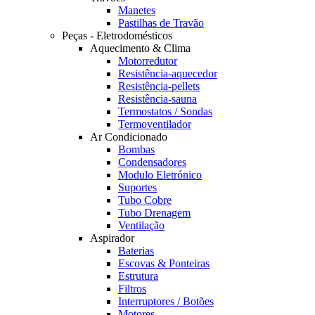
Manetes
Pastilhas de Travão
Peças - Eletrodomésticos
Aquecimento & Clima
Motorredutor
Resistência-aquecedor
Resistência-pellets
Resistência-sauna
Termostatos / Sondas
Termoventilador
Ar Condicionado
Bombas
Condensadores
Modulo Eletrónico
Suportes
Tubo Cobre
Tubo Drenagem
Ventilação
Aspirador
Baterias
Escovas & Ponteiras
Estrutura
Filtros
Interruptores / Botões
Motores