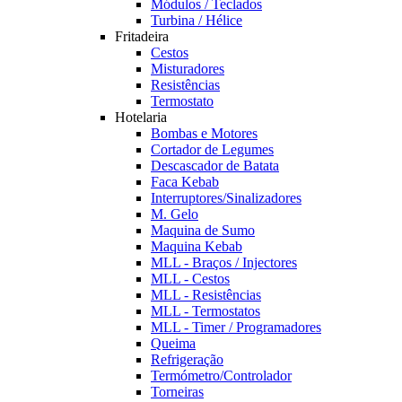
Módulos / Teclados
Turbina / Hélice
Fritadeira
Cestos
Misturadores
Resistências
Termostato
Hotelaria
Bombas e Motores
Cortador de Legumes
Descascador de Batata
Faca Kebab
Interruptores/Sinalizadores
M. Gelo
Maquina de Sumo
Maquina Kebab
MLL - Braços / Injectores
MLL - Cestos
MLL - Resistências
MLL - Termostatos
MLL - Timer / Programadores
Queima
Refrigeração
Termómetro/Controlador
Torneiras