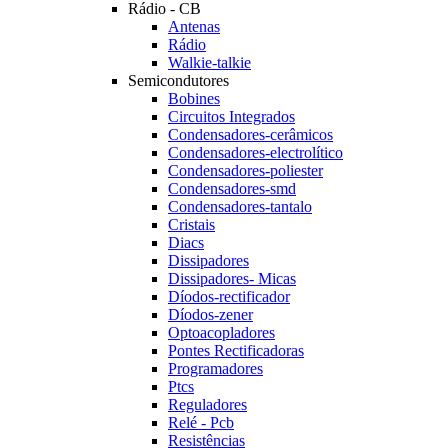
Rádio - CB
Antenas
Rádio
Walkie-talkie
Semicondutores
Bobines
Circuitos Integrados
Condensadores-cerâmicos
Condensadores-electrolítico
Condensadores-poliester
Condensadores-smd
Condensadores-tantalo
Cristais
Diacs
Dissipadores
Dissipadores- Micas
Díodos-rectificador
Díodos-zener
Optoacopladores
Pontes Rectificadoras
Programadores
Ptcs
Reguladores
Relé - Pcb
Resistências