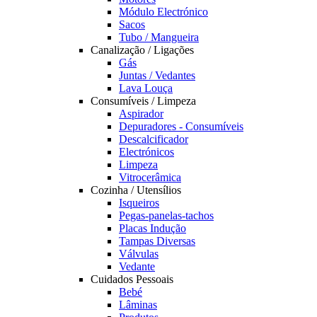
Módulo Electrónico
Sacos
Tubo / Mangueira
Canalização / Ligações
Gás
Juntas / Vedantes
Lava Louça
Consumíveis / Limpeza
Aspirador
Depuradores - Consumíveis
Descalcificador
Electrónicos
Limpeza
Vitrocerâmica
Cozinha / Utensílios
Isqueiros
Pegas-panelas-tachos
Placas Indução
Tampas Diversas
Válvulas
Vedante
Cuidados Pessoais
Bebé
Lâminas