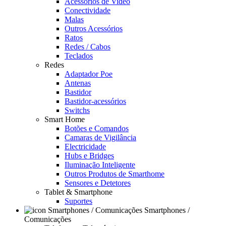
Acessórios de Video
Conectividade
Malas
Outros Acessórios
Ratos
Redes / Cabos
Teclados
Redes
Adaptador Poe
Antenas
Bastidor
Bastidor-acessórios
Switchs
Smart Home
Botões e Comandos
Camaras de Vigilância
Electricidade
Hubs e Bridges
Iluminação Inteligente
Outros Produtos de Smarthome
Sensores e Detetores
Tablet & Smartphone
Suportes
Smartphones /
Comunicações