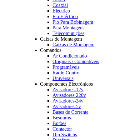
Coaxial
Eléctrico
Fio Eléctrico
Fio Para Bobinagem
Para Montagens
Telecomunições
Caixas de Montagem
Caixas de Montagem
Comandos
Ar Condicionado
Originais / Compatíveis
Programáveis
Rádio Control
Universais
Componentes Electrónicos
Avisadores-12v
Avisadores-220v
Avisadores-24v
Avisadores-5v
Bases de Corrente
Besouros
Botões
Contactor
Dip Switchs