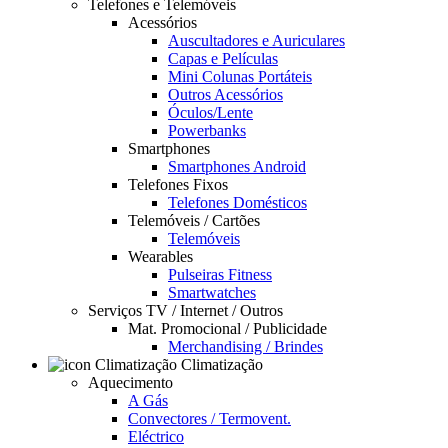
Telefones e Telemóveis
Acessórios
Auscultadores e Auriculares
Capas e Películas
Mini Colunas Portáteis
Outros Acessórios
Óculos/Lente
Powerbanks
Smartphones
Smartphones Android
Telefones Fixos
Telefones Domésticos
Telemóveis / Cartões
Telemóveis
Wearables
Pulseiras Fitness
Smartwatches
Serviços TV / Internet / Outros
Mat. Promocional / Publicidade
Merchandising / Brindes
Climatização
Aquecimento
A Gás
Convectores / Termovent.
Eléctrico