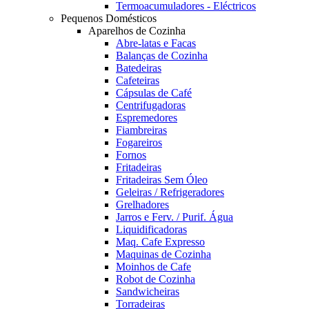
Termoacumuladores - Eléctricos
Pequenos Domésticos
Aparelhos de Cozinha
Abre-latas e Facas
Balanças de Cozinha
Batedeiras
Cafeteiras
Cápsulas de Café
Centrifugadoras
Espremedores
Fiambreiras
Fogareiros
Fornos
Fritadeiras
Fritadeiras Sem Óleo
Geleiras / Refrigeradores
Grelhadores
Jarros e Ferv. / Purif. Água
Liquidificadoras
Maq. Cafe Expresso
Maquinas de Cozinha
Moinhos de Cafe
Robot de Cozinha
Sandwicheiras
Torradeiras