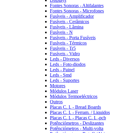
Displays
Fontes Sonoras - Altifalantes
Fontes Sonoras - Microfones
Fusíveis - Amplificador
Fusíveis - Cerâmicos
Fusíveis - Lâmina
Fusíveis - N
Fusíveis - Porta Fusíveis
Fusíveis - Térmicos
Fusíveis - Tr5
Fusíveis - Vidro
Leds - Diversos
Leds - Foto-diodos
Leds - Painel
Leds - Smd
Leds - Suportes
Motores
Módulos Laser
Módulos Termoeléctricos
Outros
Placas C. I. - Bread Boards
Placas C. I. - Ferram. / Liquidos
Placas C. I. - Placas C. I. -pcb
Potênciómetros - Deslizantes
Potênciómetros - Multi-volta