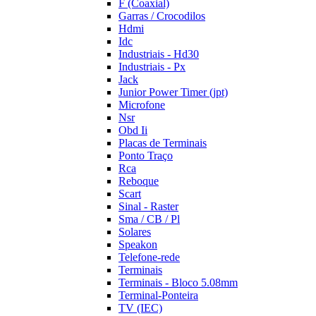
F (Coaxial)
Garras / Crocodilos
Hdmi
Idc
Industriais - Hd30
Industriais - Px
Jack
Junior Power Timer (jpt)
Microfone
Nsr
Obd Ii
Placas de Terminais
Ponto Traço
Rca
Reboque
Scart
Sinal - Raster
Sma / CB / Pl
Solares
Speakon
Telefone-rede
Terminais
Terminais - Bloco 5.08mm
Terminal-Ponteira
TV (IEC)