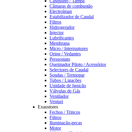
Casquilho / Tampa
Câmaras de combustão
Electroíman
Estabilizador de Caudal
Filtros
Hidrogerador
Injector
Lubrificantes
Membrana
Micro / Interruptores
Oring / Vedantes
Pressostato
Queimador Piloto / Acessórios
Selectores de Caudal
Sondas / Termopar
Tubos / Ligações
Unidade de Ignição
Válvulas de Gás
Ventilador
Venturi
Exaustores
Fechos / Trincos
Filtros
Iluminação-peças
Motor