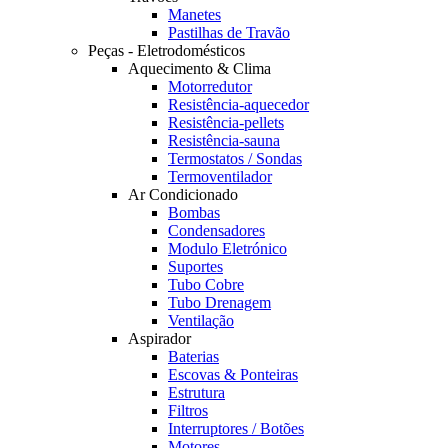
Manetes
Pastilhas de Travão
Peças - Eletrodomésticos
Aquecimento & Clima
Motorredutor
Resistência-aquecedor
Resistência-pellets
Resistência-sauna
Termostatos / Sondas
Termoventilador
Ar Condicionado
Bombas
Condensadores
Modulo Eletrónico
Suportes
Tubo Cobre
Tubo Drenagem
Ventilação
Aspirador
Baterias
Escovas & Ponteiras
Estrutura
Filtros
Interruptores / Botões
Motores