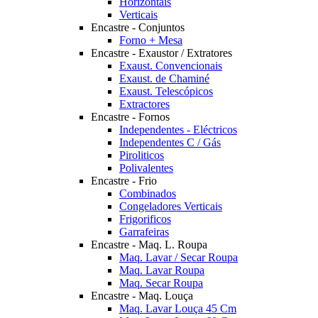
Horizontais
Verticais
Encastre - Conjuntos
Forno + Mesa
Encastre - Exaustor / Extratores
Exaust. Convencionais
Exaust. de Chaminé
Exaust. Telescópicos
Extractores
Encastre - Fornos
Independentes - Eléctricos
Independentes C / Gás
Piroliticos
Polivalentes
Encastre - Frio
Combinados
Congeladores Verticais
Frigorificos
Garrafeiras
Encastre - Maq. L. Roupa
Maq. Lavar / Secar Roupa
Maq. Lavar Roupa
Maq. Secar Roupa
Encastre - Maq. Louça
Maq. Lavar Louça 45 Cm