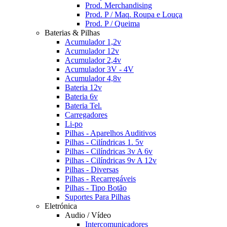
Prod. Merchandising
Prod. P / Maq. Roupa e Louça
Prod. P / Queima
Baterias & Pilhas
Acumulador 1,2v
Acumulador 12v
Acumulador 2,4v
Acumulador 3V - 4V
Acumulador 4,8v
Bateria 12v
Bateria 6v
Bateria Tel.
Carregadores
Li-po
Pilhas - Aparelhos Auditivos
Pilhas - Cilíndricas 1. 5v
Pilhas - Cilíndricas 3v A 6v
Pilhas - Cilíndricas 9v A 12v
Pilhas - Diversas
Pilhas - Recarregáveis
Pilhas - Tipo Botão
Suportes Para Pilhas
Eletrónica
Audio / Vídeo
Intercomunicadores