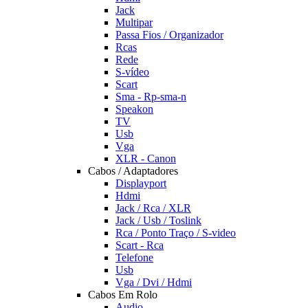
Jack
Multipar
Passa Fios / Organizador
Rcas
Rede
S-vídeo
Scart
Sma - Rp-sma-n
Speakon
TV
Usb
Vga
XLR - Canon
Cabos / Adaptadores
Displayport
Hdmi
Jack / Rca / XLR
Jack / Usb / Toslink
Rca / Ponto Traço / S-video
Scart - Rca
Telefone
Usb
Vga / Dvi / Hdmi
Cabos Em Rolo
Audio