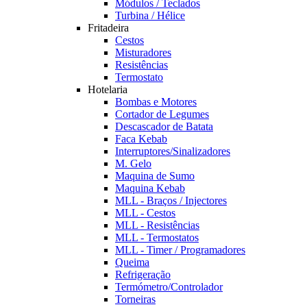
Módulos / Teclados
Turbina / Hélice
Fritadeira
Cestos
Misturadores
Resistências
Termostato
Hotelaria
Bombas e Motores
Cortador de Legumes
Descascador de Batata
Faca Kebab
Interruptores/Sinalizadores
M. Gelo
Maquina de Sumo
Maquina Kebab
MLL - Braços / Injectores
MLL - Cestos
MLL - Resistências
MLL - Termostatos
MLL - Timer / Programadores
Queima
Refrigeração
Termómetro/Controlador
Torneiras