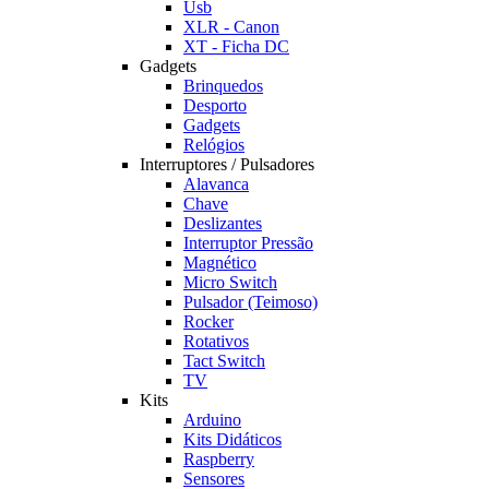
Usb
XLR - Canon
XT - Ficha DC
Gadgets
Brinquedos
Desporto
Gadgets
Relógios
Interruptores / Pulsadores
Alavanca
Chave
Deslizantes
Interruptor Pressão
Magnético
Micro Switch
Pulsador (Teimoso)
Rocker
Rotativos
Tact Switch
TV
Kits
Arduino
Kits Didáticos
Raspberry
Sensores