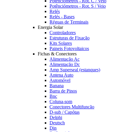
Potênciómetros - Rot. C / Veio
Potênciómetros - Rot. S / Veio
Relés
Relés - Bases
Réguas de Terminais
Energia Solar
Controladores
Estruturas de Fixação
Kits Solares
Paineis Fotovoltaicos
Fichas & Conectores
Alimentação Ac
Alimentação Dc
Amp Superseal (estanques)
Antena Auto
Automóvel
Banana
Barra de Pinos
Bnc
Coluna-som
Conectores Multifunção
D-sub / Capótas
Delphi
Deutsch
Din