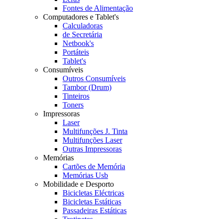
Fontes de Alimentação
Computadores e Tablet's
Calculadoras
de Secretária
Netbook's
Portáteis
Tablet's
Consumíveis
Outros Consumíveis
Tambor (Drum)
Tinteiros
Toners
Impressoras
Laser
Multifunções J. Tinta
Multifunções Laser
Outras Impressoras
Memórias
Cartões de Memória
Memórias Usb
Mobilidade e Desporto
Bicicletas Eléctricas
Bicicletas Estáticas
Passadeiras Estáticas