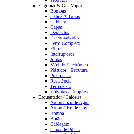
Produtos
Engomar & Ger. Vapor
Bombas
Cabos & Tubos
Caldeira
Capas
Depositos
Electrovalvulas
Ferro Completo
Filtros
Interruptores
Juntas
Módulo Electrónico
Plásticos - Estrutura
Pressostato
Resistência
Termostato
Válvulas / Tampões
Esquentador / Caldeira
Automático de Aguá
Automático de Gás
Bomba
Botão
Cablagem
Caixa de Pilhas