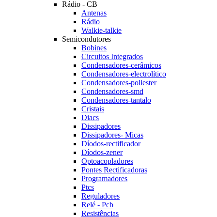
Rádio - CB
Antenas
Rádio
Walkie-talkie
Semicondutores
Bobines
Circuitos Integrados
Condensadores-cerâmicos
Condensadores-electrolítico
Condensadores-poliester
Condensadores-smd
Condensadores-tantalo
Cristais
Diacs
Dissipadores
Dissipadores- Micas
Díodos-rectificador
Díodos-zener
Optoacopladores
Pontes Rectificadoras
Programadores
Ptcs
Reguladores
Relé - Pcb
Resistências