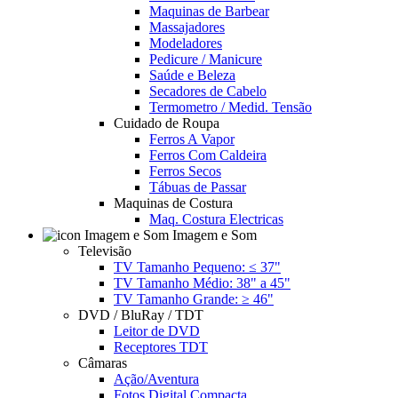
Maquinas de Barbear
Massajadores
Modeladores
Pedicure / Manicure
Saúde e Beleza
Secadores de Cabelo
Termometro / Medid. Tensão
Cuidado de Roupa
Ferros A Vapor
Ferros Com Caldeira
Ferros Secos
Tábuas de Passar
Maquinas de Costura
Maq. Costura Electricas
Imagem e Som
Televisão
TV Tamanho Pequeno: ≤ 37"
TV Tamanho Médio: 38" a 45"
TV Tamanho Grande: ≥ 46"
DVD / BluRay / TDT
Leitor de DVD
Receptores TDT
Câmaras
Ação/Aventura
Fotos Digital Compacta