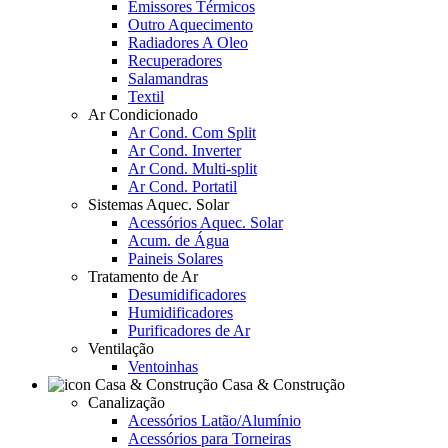
Emissores Térmicos
Outro Aquecimento
Radiadores A Oleo
Recuperadores
Salamandras
Textil
Ar Condicionado
Ar Cond. Com Split
Ar Cond. Inverter
Ar Cond. Multi-split
Ar Cond. Portatil
Sistemas Aquec. Solar
Acessórios Aquec. Solar
Acum. de Água
Paineis Solares
Tratamento de Ar
Desumidificadores
Humidificadores
Purificadores de Ar
Ventilação
Ventoinhas
Casa & Construção
Canalização
Acessórios Latão/Alumínio
Acessórios para Torneiras