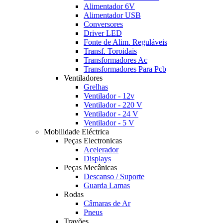
Alimentador 6V
Alimentador USB
Conversores
Driver LED
Fonte de Alim. Reguláveis
Transf. Toroidais
Transformadores Ac
Transformadores Para Pcb
Ventiladores
Grelhas
Ventilador - 12v
Ventilador - 220 V
Ventilador - 24 V
Ventilador - 5 V
Mobilidade Eléctrica
Peças Electronicas
Acelerador
Displays
Peças Mecânicas
Descanso / Suporte
Guarda Lamas
Rodas
Câmaras de Ar
Pneus
Travões