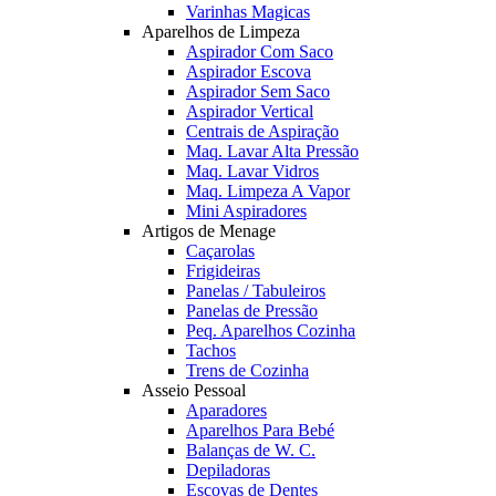
Varinhas Magicas
Aparelhos de Limpeza
Aspirador Com Saco
Aspirador Escova
Aspirador Sem Saco
Aspirador Vertical
Centrais de Aspiração
Maq. Lavar Alta Pressão
Maq. Lavar Vidros
Maq. Limpeza A Vapor
Mini Aspiradores
Artigos de Menage
Caçarolas
Frigideiras
Panelas / Tabuleiros
Panelas de Pressão
Peq. Aparelhos Cozinha
Tachos
Trens de Cozinha
Asseio Pessoal
Aparadores
Aparelhos Para Bebé
Balanças de W. C.
Depiladoras
Escovas de Dentes