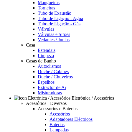
Mangueiras
Torneiras
Tubo de Exaustão
Tubo de Ligação - Agua
Tubo de Ligação - Gás
Válvulas
Válvulas e Sifões
Vedantes / Juntas
Casa
Estendais
Limpeza
Casas de Banho
Autoclismos
Duche / Cabines
Duche / Chuveiros
Espelhos
Extractor de Ar
Misturadoras
Eletrónica / Acessórios
Acessórios - Diversos
Acessórios e Baterias
Acessórios
Adaptadores Eléctricos
Baterias
Lampadas