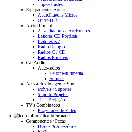
Tripés/Hastes
Equipamentos Audio
Aparelhagens Micros
Outro Hi-fi
Audio Portatil
Auscultadores e Auriculares
Leitores CD Portáteis
Leitores K7
Radio Relogio
Radios C / CD
Radios Portateis
Car Audio
Auto-radios
Leitor Multimédia
Simples
Acessórios Imagem e Som
Móveis / Suportes
Suporte Projetor
Telas Projeção
TV's Combinados
Projectores de Video
Informática
Componentes / Peças
Discos & Acessórios
Ecrãs