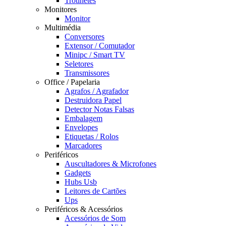
Trotinetes
Monitores
Monitor
Multimédia
Conversores
Extensor / Comutador
Minipc / Smart TV
Seletores
Transmissores
Office / Papelaria
Agrafos / Agrafador
Destruidora Papel
Detector Notas Falsas
Embalagem
Envelopes
Etiquetas / Rolos
Marcadores
Periféricos
Auscultadores & Microfones
Gadgets
Hubs Usb
Leitores de Cartões
Ups
Periféricos & Acessórios
Acessórios de Som