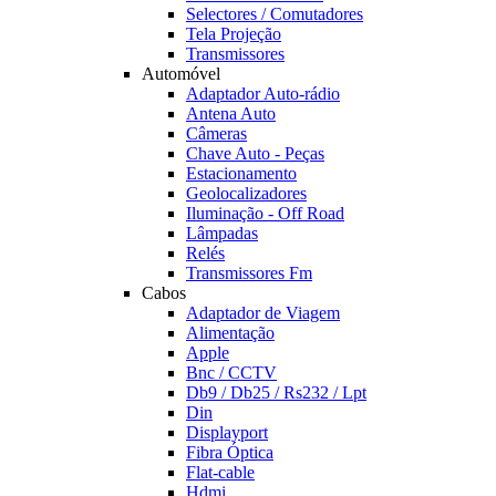
Selectores / Comutadores
Tela Projeção
Transmissores
Automóvel
Adaptador Auto-rádio
Antena Auto
Câmeras
Chave Auto - Peças
Estacionamento
Geolocalizadores
Iluminação - Off Road
Lâmpadas
Relés
Transmissores Fm
Cabos
Adaptador de Viagem
Alimentação
Apple
Bnc / CCTV
Db9 / Db25 / Rs232 / Lpt
Din
Displayport
Fibra Óptica
Flat-cable
Hdmi