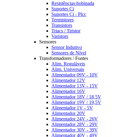
Resistências-bobinada
Suportes Ci
Suportes Ci - Plcc
Termistores
Transistors
Triacs / Tiristor
Varistors
Sensores
Sensor Indutivo
Sensores de Nível
Transformadores / Fontes
Alim. Reguláveis
Alim. Universais
Alimentador 09V - 10V
Alimentador 12V
Alimentador 13V - 15V
Alimentador 16V
Alimentador 18V / 18,5V
Alimentador 19V / 19,5V
Alimentador 1V - 5V
Alimentador 20V
Alimentador 24V - 26V
Alimentador 28V - 29V
Alimentador 30V - 39V
Alimentador 40V - 49V