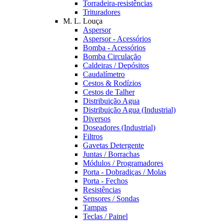
Torradeira-resistências
Trituradores
M. L. Louça
Aspersor
Aspersor - Acessórios
Bomba - Acessórios
Bomba Circulação
Caldeiras / Depósitos
Caudalímetro
Cestos & Rodízios
Cestos de Talher
Distribuição Agua
Distribuição Agua (Industrial)
Diversos
Doseadores (Industrial)
Filtros
Gavetas Detergente
Juntas / Borrachas
Módulos / Programadores
Porta - Dobradiças / Molas
Porta - Fechos
Resistências
Sensores / Sondas
Tampas
Teclas / Painel