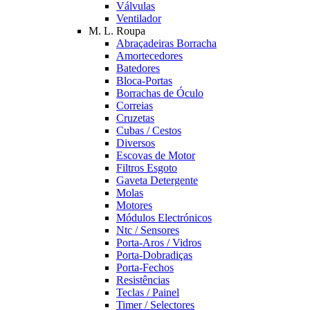
Válvulas
Ventilador
M. L. Roupa
Abraçadeiras Borracha
Amortecedores
Batedores
Bloca-Portas
Borrachas de Óculo
Correias
Cruzetas
Cubas / Cestos
Diversos
Escovas de Motor
Filtros Esgoto
Gaveta Detergente
Molas
Motores
Módulos Electrónicos
Ntc / Sensores
Porta-Aros / Vidros
Porta-Dobradiças
Porta-Fechos
Resistências
Teclas / Painel
Timer / Selectores