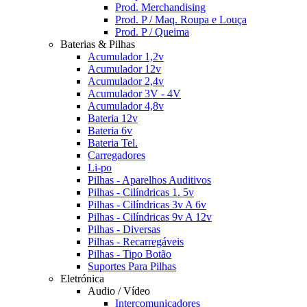
Prod. Merchandising
Prod. P / Maq. Roupa e Louça
Prod. P / Queima
Baterias & Pilhas
Acumulador 1,2v
Acumulador 12v
Acumulador 2,4v
Acumulador 3V - 4V
Acumulador 4,8v
Bateria 12v
Bateria 6v
Bateria Tel.
Carregadores
Li-po
Pilhas - Aparelhos Auditivos
Pilhas - Cilíndricas 1. 5v
Pilhas - Cilíndricas 3v A 6v
Pilhas - Cilíndricas 9v A 12v
Pilhas - Diversas
Pilhas - Recarregáveis
Pilhas - Tipo Botão
Suportes Para Pilhas
Eletrónica
Audio / Vídeo
Intercomunicadores