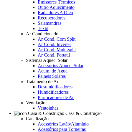
Emissores Térmicos
Outro Aquecimento
Radiadores A Oleo
Recuperadores
Salamandras
Textil
Ar Condicionado
Ar Cond. Com Split
Ar Cond. Inverter
Ar Cond. Multi-split
Ar Cond. Portatil
Sistemas Aquec. Solar
Acessórios Aquec. Solar
Acum. de Água
Paineis Solares
Tratamento de Ar
Desumidificadores
Humidificadores
Purificadores de Ar
Ventilação
Ventoinhas
Casa & Construção
Canalização
Acessórios Latão/Alumínio
Acessórios para Torneiras