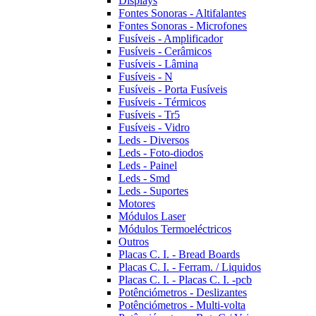
Displays
Fontes Sonoras - Altifalantes
Fontes Sonoras - Microfones
Fusíveis - Amplificador
Fusíveis - Cerâmicos
Fusíveis - Lâmina
Fusíveis - N
Fusíveis - Porta Fusíveis
Fusíveis - Térmicos
Fusíveis - Tr5
Fusíveis - Vidro
Leds - Diversos
Leds - Foto-diodos
Leds - Painel
Leds - Smd
Leds - Suportes
Motores
Módulos Laser
Módulos Termoeléctricos
Outros
Placas C. I. - Bread Boards
Placas C. I. - Ferram. / Liquidos
Placas C. I. - Placas C. I. -pcb
Potênciómetros - Deslizantes
Potênciómetros - Multi-volta