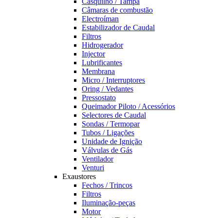
Casquilho / Tampa
Câmaras de combustão
Electroíman
Estabilizador de Caudal
Filtros
Hidrogerador
Injector
Lubrificantes
Membrana
Micro / Interruptores
Oring / Vedantes
Pressostato
Queimador Piloto / Acessórios
Selectores de Caudal
Sondas / Termopar
Tubos / Ligações
Unidade de Ignição
Válvulas de Gás
Ventilador
Venturi
Exaustores
Fechos / Trincos
Filtros
Iluminação-peças
Motor