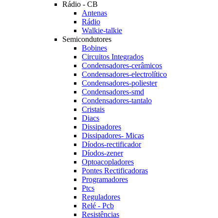
Rádio - CB
Antenas
Rádio
Walkie-talkie
Semicondutores
Bobines
Circuitos Integrados
Condensadores-cerâmicos
Condensadores-electrolítico
Condensadores-poliester
Condensadores-smd
Condensadores-tantalo
Cristais
Diacs
Dissipadores
Dissipadores- Micas
Díodos-rectificador
Díodos-zener
Optoacopladores
Pontes Rectificadoras
Programadores
Ptcs
Reguladores
Relé - Pcb
Resistências