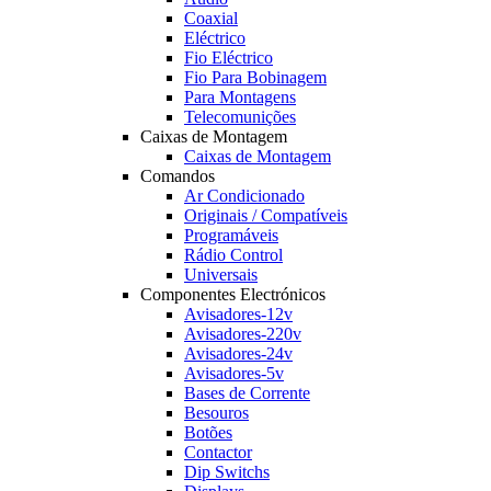
Coaxial
Eléctrico
Fio Eléctrico
Fio Para Bobinagem
Para Montagens
Telecomunições
Caixas de Montagem
Caixas de Montagem
Comandos
Ar Condicionado
Originais / Compatíveis
Programáveis
Rádio Control
Universais
Componentes Electrónicos
Avisadores-12v
Avisadores-220v
Avisadores-24v
Avisadores-5v
Bases de Corrente
Besouros
Botões
Contactor
Dip Switchs