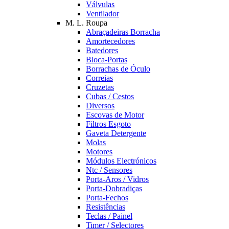
Válvulas
Ventilador
M. L. Roupa
Abraçadeiras Borracha
Amortecedores
Batedores
Bloca-Portas
Borrachas de Óculo
Correias
Cruzetas
Cubas / Cestos
Diversos
Escovas de Motor
Filtros Esgoto
Gaveta Detergente
Molas
Motores
Módulos Electrónicos
Ntc / Sensores
Porta-Aros / Vidros
Porta-Dobradiças
Porta-Fechos
Resistências
Teclas / Painel
Timer / Selectores