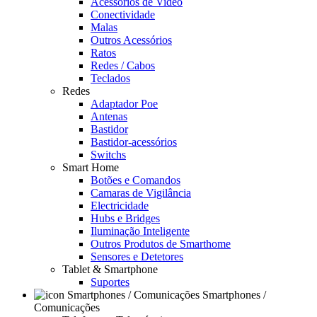
Acessórios de Video
Conectividade
Malas
Outros Acessórios
Ratos
Redes / Cabos
Teclados
Redes
Adaptador Poe
Antenas
Bastidor
Bastidor-acessórios
Switchs
Smart Home
Botões e Comandos
Camaras de Vigilância
Electricidade
Hubs e Bridges
Iluminação Inteligente
Outros Produtos de Smarthome
Sensores e Detetores
Tablet & Smartphone
Suportes
Smartphones /
Comunicações