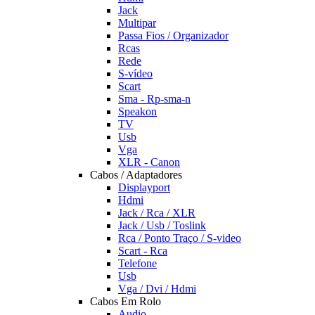
Jack
Multipar
Passa Fios / Organizador
Rcas
Rede
S-vídeo
Scart
Sma - Rp-sma-n
Speakon
TV
Usb
Vga
XLR - Canon
Cabos / Adaptadores
Displayport
Hdmi
Jack / Rca / XLR
Jack / Usb / Toslink
Rca / Ponto Traço / S-video
Scart - Rca
Telefone
Usb
Vga / Dvi / Hdmi
Cabos Em Rolo
Audio