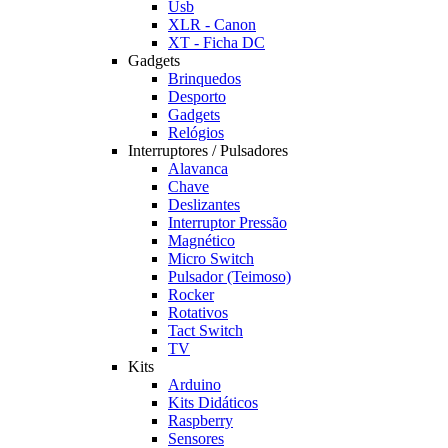
Usb
XLR - Canon
XT - Ficha DC
Gadgets
Brinquedos
Desporto
Gadgets
Relógios
Interruptores / Pulsadores
Alavanca
Chave
Deslizantes
Interruptor Pressão
Magnético
Micro Switch
Pulsador (Teimoso)
Rocker
Rotativos
Tact Switch
TV
Kits
Arduino
Kits Didáticos
Raspberry
Sensores