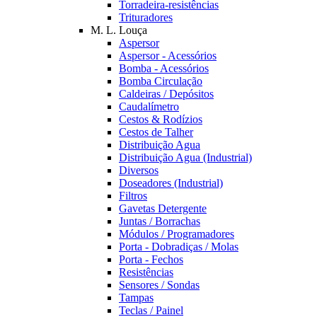
Torradeira-resistências
Trituradores
M. L. Louça
Aspersor
Aspersor - Acessórios
Bomba - Acessórios
Bomba Circulação
Caldeiras / Depósitos
Caudalímetro
Cestos & Rodízios
Cestos de Talher
Distribuição Agua
Distribuição Agua (Industrial)
Diversos
Doseadores (Industrial)
Filtros
Gavetas Detergente
Juntas / Borrachas
Módulos / Programadores
Porta - Dobradiças / Molas
Porta - Fechos
Resistências
Sensores / Sondas
Tampas
Teclas / Painel