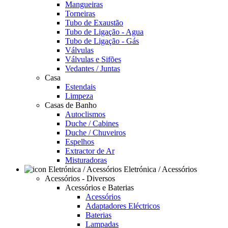
Mangueiras
Torneiras
Tubo de Exaustão
Tubo de Ligação - Agua
Tubo de Ligação - Gás
Válvulas
Válvulas e Sifões
Vedantes / Juntas
Casa
Estendais
Limpeza
Casas de Banho
Autoclismos
Duche / Cabines
Duche / Chuveiros
Espelhos
Extractor de Ar
Misturadoras
Eletrónica / Acessórios
Acessórios - Diversos
Acessórios e Baterias
Acessórios
Adaptadores Eléctricos
Baterias
Lampadas