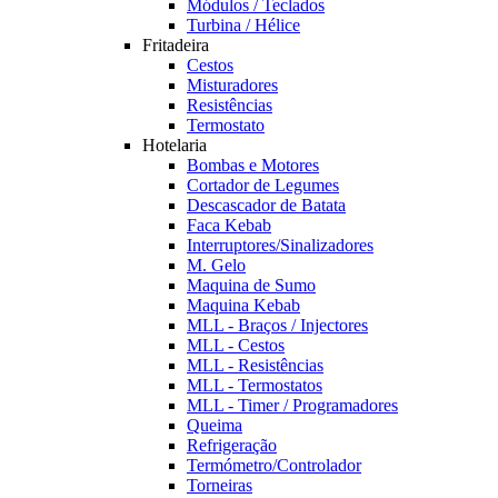
Módulos / Teclados
Turbina / Hélice
Fritadeira
Cestos
Misturadores
Resistências
Termostato
Hotelaria
Bombas e Motores
Cortador de Legumes
Descascador de Batata
Faca Kebab
Interruptores/Sinalizadores
M. Gelo
Maquina de Sumo
Maquina Kebab
MLL - Braços / Injectores
MLL - Cestos
MLL - Resistências
MLL - Termostatos
MLL - Timer / Programadores
Queima
Refrigeração
Termómetro/Controlador
Torneiras