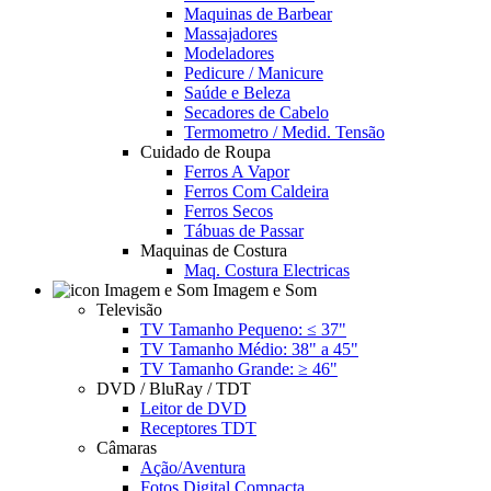
Maquinas de Barbear
Massajadores
Modeladores
Pedicure / Manicure
Saúde e Beleza
Secadores de Cabelo
Termometro / Medid. Tensão
Cuidado de Roupa
Ferros A Vapor
Ferros Com Caldeira
Ferros Secos
Tábuas de Passar
Maquinas de Costura
Maq. Costura Electricas
Imagem e Som
Televisão
TV Tamanho Pequeno: ≤ 37"
TV Tamanho Médio: 38" a 45"
TV Tamanho Grande: ≥ 46"
DVD / BluRay / TDT
Leitor de DVD
Receptores TDT
Câmaras
Ação/Aventura
Fotos Digital Compacta