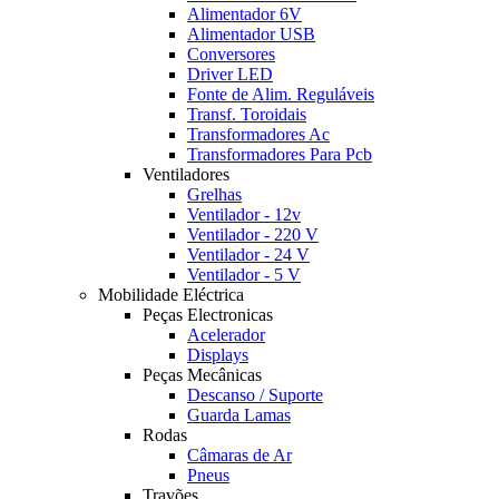
Alimentador 6V
Alimentador USB
Conversores
Driver LED
Fonte de Alim. Reguláveis
Transf. Toroidais
Transformadores Ac
Transformadores Para Pcb
Ventiladores
Grelhas
Ventilador - 12v
Ventilador - 220 V
Ventilador - 24 V
Ventilador - 5 V
Mobilidade Eléctrica
Peças Electronicas
Acelerador
Displays
Peças Mecânicas
Descanso / Suporte
Guarda Lamas
Rodas
Câmaras de Ar
Pneus
Travões