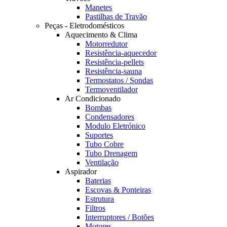
Manetes
Pastilhas de Travão
Peças - Eletrodomésticos
Aquecimento & Clima
Motorredutor
Resistência-aquecedor
Resistência-pellets
Resistência-sauna
Termostatos / Sondas
Termoventilador
Ar Condicionado
Bombas
Condensadores
Modulo Eletrónico
Suportes
Tubo Cobre
Tubo Drenagem
Ventilação
Aspirador
Baterias
Escovas & Ponteiras
Estrutura
Filtros
Interruptores / Botões
Motores