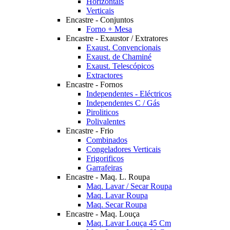
Horizontais
Verticais
Encastre - Conjuntos
Forno + Mesa
Encastre - Exaustor / Extratores
Exaust. Convencionais
Exaust. de Chaminé
Exaust. Telescópicos
Extractores
Encastre - Fornos
Independentes - Eléctricos
Independentes C / Gás
Piroliticos
Polivalentes
Encastre - Frio
Combinados
Congeladores Verticais
Frigorificos
Garrafeiras
Encastre - Maq. L. Roupa
Maq. Lavar / Secar Roupa
Maq. Lavar Roupa
Maq. Secar Roupa
Encastre - Maq. Louça
Maq. Lavar Louça 45 Cm