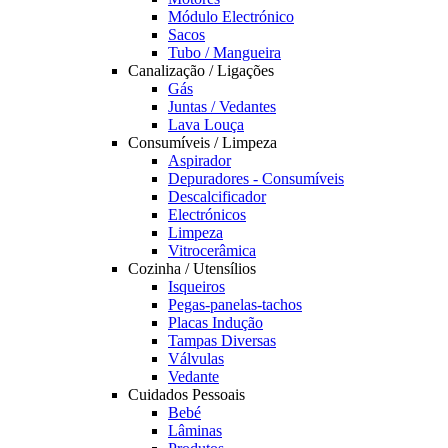
Módulo Electrónico
Sacos
Tubo / Mangueira
Canalização / Ligações
Gás
Juntas / Vedantes
Lava Louça
Consumíveis / Limpeza
Aspirador
Depuradores - Consumíveis
Descalcificador
Electrónicos
Limpeza
Vitrocerâmica
Cozinha / Utensílios
Isqueiros
Pegas-panelas-tachos
Placas Indução
Tampas Diversas
Válvulas
Vedante
Cuidados Pessoais
Bebé
Lâminas