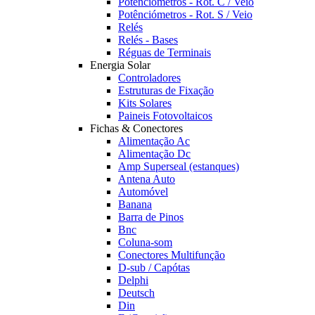
Potênciómetros - Rot. C / Veio
Potênciómetros - Rot. S / Veio
Relés
Relés - Bases
Réguas de Terminais
Energia Solar
Controladores
Estruturas de Fixação
Kits Solares
Paineis Fotovoltaicos
Fichas & Conectores
Alimentação Ac
Alimentação Dc
Amp Superseal (estanques)
Antena Auto
Automóvel
Banana
Barra de Pinos
Bnc
Coluna-som
Conectores Multifunção
D-sub / Capótas
Delphi
Deutsch
Din