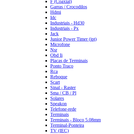
F (Coaxial)
Garras / Crocodilos
Hdmi
Idc
Industriais - Hd30
Industriais - Px
Jack
Junior Power Timer (jpt)
Microfone
Nsr
Obd Ii
Placas de Terminais
Ponto Traço
Rca
Reboque
Scart
Sinal - Raster
Sma / CB / Pl
Solares
Speakon
Telefone-rede
Terminais
Terminais - Bloco 5.08mm
Terminal-Ponteira
TV (IEC)