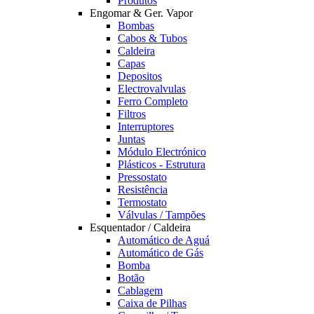
Produtos
Engomar & Ger. Vapor
Bombas
Cabos & Tubos
Caldeira
Capas
Depositos
Electrovalvulas
Ferro Completo
Filtros
Interruptores
Juntas
Módulo Electrónico
Plásticos - Estrutura
Pressostato
Resistência
Termostato
Válvulas / Tampões
Esquentador / Caldeira
Automático de Aguá
Automático de Gás
Bomba
Botão
Cablagem
Caixa de Pilhas