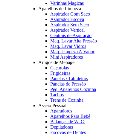
Varinhas Magicas
Aparelhos de Limpeza
Aspirador Com Saco
Aspirador Escova
Aspirador Sem Saco
Aspirador Vertical
Centrais de Aspiração
Maq. Lavar Alta Pressão
Maq. Lavar Vidros
Maq. Limpeza A Vapor
Mini Aspiradores
Artigos de Menage
Caçarolas
Frigideiras
Panelas / Tabuleiros
Panelas de Pressão
Peq. Aparelhos Cozinha
Tachos
Trens de Cozinha
Asseio Pessoal
Aparadores
Aparelhos Para Bebé
Balanças de W. C.
Depiladoras
Escovas de Dentes