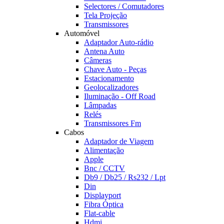
Selectores / Comutadores
Tela Projeção
Transmissores
Automóvel
Adaptador Auto-rádio
Antena Auto
Câmeras
Chave Auto - Peças
Estacionamento
Geolocalizadores
Iluminação - Off Road
Lâmpadas
Relés
Transmissores Fm
Cabos
Adaptador de Viagem
Alimentação
Apple
Bnc / CCTV
Db9 / Db25 / Rs232 / Lpt
Din
Displayport
Fibra Óptica
Flat-cable
Hdmi