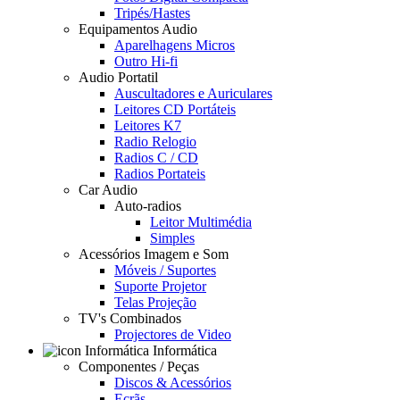
Tripés/Hastes
Equipamentos Audio
Aparelhagens Micros
Outro Hi-fi
Audio Portatil
Auscultadores e Auriculares
Leitores CD Portáteis
Leitores K7
Radio Relogio
Radios C / CD
Radios Portateis
Car Audio
Auto-radios
Leitor Multimédia
Simples
Acessórios Imagem e Som
Móveis / Suportes
Suporte Projetor
Telas Projeção
TV's Combinados
Projectores de Video
Informática
Componentes / Peças
Discos & Acessórios
Ecrãs