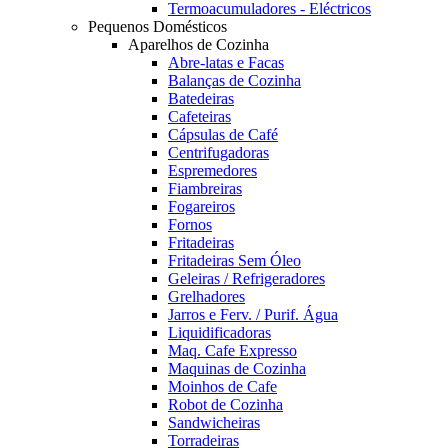
Termoacumuladores - Eléctricos
Pequenos Domésticos
Aparelhos de Cozinha
Abre-latas e Facas
Balanças de Cozinha
Batedeiras
Cafeteiras
Cápsulas de Café
Centrifugadoras
Espremedores
Fiambreiras
Fogareiros
Fornos
Fritadeiras
Fritadeiras Sem Óleo
Geleiras / Refrigeradores
Grelhadores
Jarros e Ferv. / Purif. Água
Liquidificadoras
Maq. Cafe Expresso
Maquinas de Cozinha
Moinhos de Cafe
Robot de Cozinha
Sandwicheiras
Torradeiras