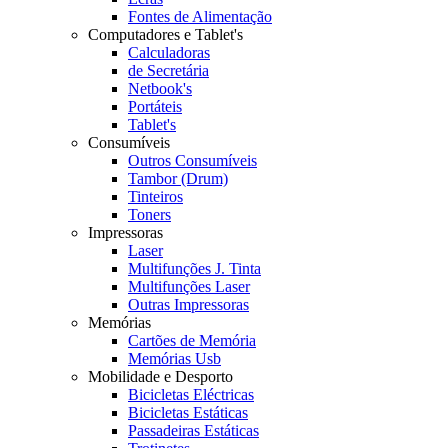
Fontes de Alimentação
Computadores e Tablet's
Calculadoras
de Secretária
Netbook's
Portáteis
Tablet's
Consumíveis
Outros Consumíveis
Tambor (Drum)
Tinteiros
Toners
Impressoras
Laser
Multifunções J. Tinta
Multifunções Laser
Outras Impressoras
Memórias
Cartões de Memória
Memórias Usb
Mobilidade e Desporto
Bicicletas Eléctricas
Bicicletas Estáticas
Passadeiras Estáticas