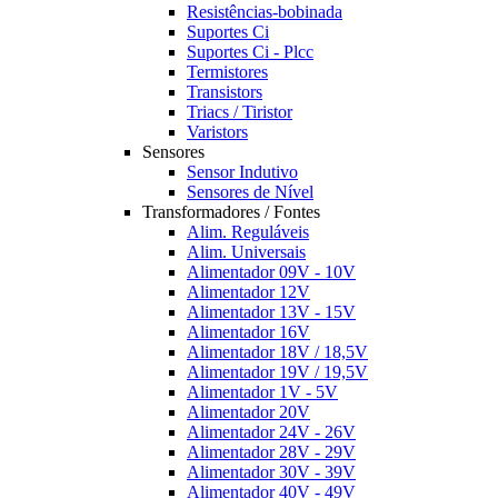
Resistências-bobinada
Suportes Ci
Suportes Ci - Plcc
Termistores
Transistors
Triacs / Tiristor
Varistors
Sensores
Sensor Indutivo
Sensores de Nível
Transformadores / Fontes
Alim. Reguláveis
Alim. Universais
Alimentador 09V - 10V
Alimentador 12V
Alimentador 13V - 15V
Alimentador 16V
Alimentador 18V / 18,5V
Alimentador 19V / 19,5V
Alimentador 1V - 5V
Alimentador 20V
Alimentador 24V - 26V
Alimentador 28V - 29V
Alimentador 30V - 39V
Alimentador 40V - 49V