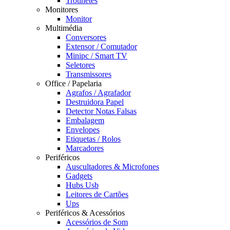
Trotinetes
Monitores
Monitor
Multimédia
Conversores
Extensor / Comutador
Minipc / Smart TV
Seletores
Transmissores
Office / Papelaria
Agrafos / Agrafador
Destruidora Papel
Detector Notas Falsas
Embalagem
Envelopes
Etiquetas / Rolos
Marcadores
Periféricos
Auscultadores & Microfones
Gadgets
Hubs Usb
Leitores de Cartões
Ups
Periféricos & Acessórios
Acessórios de Som