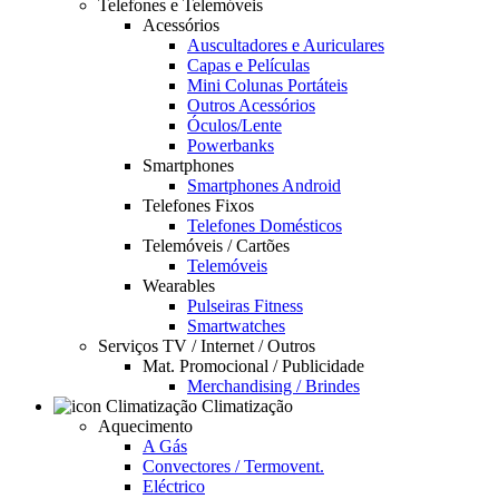
Telefones e Telemóveis
Acessórios
Auscultadores e Auriculares
Capas e Películas
Mini Colunas Portáteis
Outros Acessórios
Óculos/Lente
Powerbanks
Smartphones
Smartphones Android
Telefones Fixos
Telefones Domésticos
Telemóveis / Cartões
Telemóveis
Wearables
Pulseiras Fitness
Smartwatches
Serviços TV / Internet / Outros
Mat. Promocional / Publicidade
Merchandising / Brindes
Climatização
Aquecimento
A Gás
Convectores / Termovent.
Eléctrico