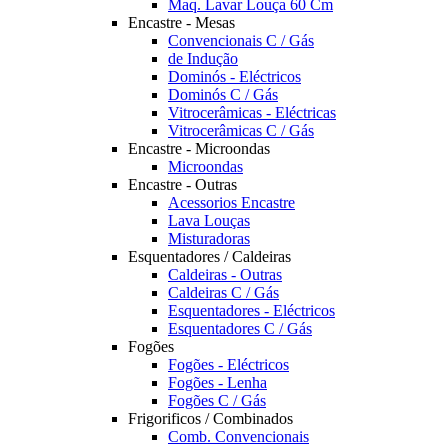
Maq. Lavar Louça 60 Cm
Encastre - Mesas
Convencionais C / Gás
de Indução
Dominós - Eléctricos
Dominós C / Gás
Vitrocerâmicas - Eléctricas
Vitrocerâmicas C / Gás
Encastre - Microondas
Microondas
Encastre - Outras
Acessorios Encastre
Lava Louças
Misturadoras
Esquentadores / Caldeiras
Caldeiras - Outras
Caldeiras C / Gás
Esquentadores - Eléctricos
Esquentadores C / Gás
Fogões
Fogões - Eléctricos
Fogões - Lenha
Fogões C / Gás
Frigorificos / Combinados
Comb. Convencionais