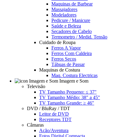
Maquinas de Barbear
Massajadores
Modeladores
Pedicure / Manicure
Saúde e Beleza
Secadores de Cabelo
Termometro / Medid. Tensão
Cuidado de Roupa
Ferros A Vapor
Ferros Com Caldeira
Ferros Secos
Tábuas de Passar
Maquinas de Costura
Maq. Costura Electricas
Imagem e Som
Televisão
TV Tamanho Pequeno: ≤ 37"
TV Tamanho Médio: 38" a 45"
TV Tamanho Grande: ≥ 46"
DVD / BluRay / TDT
Leitor de DVD
Receptores TDT
Câmaras
Ação/Aventura
Fotos Digital Compacta