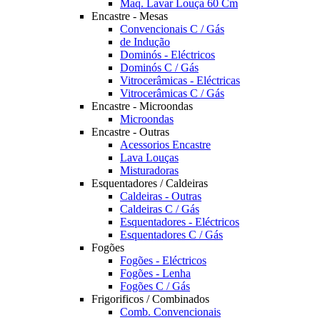
Maq. Lavar Louça 60 Cm
Encastre - Mesas
Convencionais C / Gás
de Indução
Dominós - Eléctricos
Dominós C / Gás
Vitrocerâmicas - Eléctricas
Vitrocerâmicas C / Gás
Encastre - Microondas
Microondas
Encastre - Outras
Acessorios Encastre
Lava Louças
Misturadoras
Esquentadores / Caldeiras
Caldeiras - Outras
Caldeiras C / Gás
Esquentadores - Eléctricos
Esquentadores C / Gás
Fogões
Fogões - Eléctricos
Fogões - Lenha
Fogões C / Gás
Frigorificos / Combinados
Comb. Convencionais