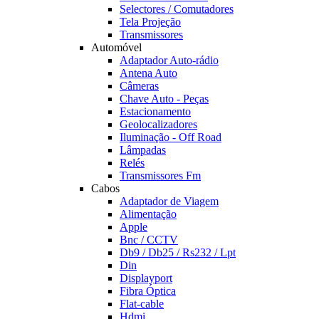
Selectores / Comutadores
Tela Projeção
Transmissores
Automóvel
Adaptador Auto-rádio
Antena Auto
Câmeras
Chave Auto - Peças
Estacionamento
Geolocalizadores
Iluminação - Off Road
Lâmpadas
Relés
Transmissores Fm
Cabos
Adaptador de Viagem
Alimentação
Apple
Bnc / CCTV
Db9 / Db25 / Rs232 / Lpt
Din
Displayport
Fibra Óptica
Flat-cable
Hdmi