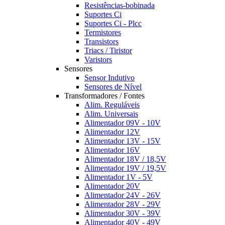
Resistências-bobinada
Suportes Ci
Suportes Ci - Plcc
Termistores
Transistors
Triacs / Tiristor
Varistors
Sensores
Sensor Indutivo
Sensores de Nível
Transformadores / Fontes
Alim. Reguláveis
Alim. Universais
Alimentador 09V - 10V
Alimentador 12V
Alimentador 13V - 15V
Alimentador 16V
Alimentador 18V / 18,5V
Alimentador 19V / 19,5V
Alimentador 1V - 5V
Alimentador 20V
Alimentador 24V - 26V
Alimentador 28V - 29V
Alimentador 30V - 39V
Alimentador 40V - 49V