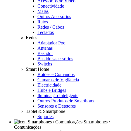
Acessórios de Video
Conectividade
Malas
Outros Acessórios
Ratos
Redes / Cabos
Teclados
Redes
Adaptador Poe
Antenas
Bastidor
Bastidor-acessórios
Switchs
Smart Home
Botões e Comandos
Camaras de Vigilância
Electricidade
Hubs e Bridges
Iluminação Inteligente
Outros Produtos de Smarthome
Sensores e Detetores
Tablet & Smartphone
Suportes
Smartphones /
Comunicações