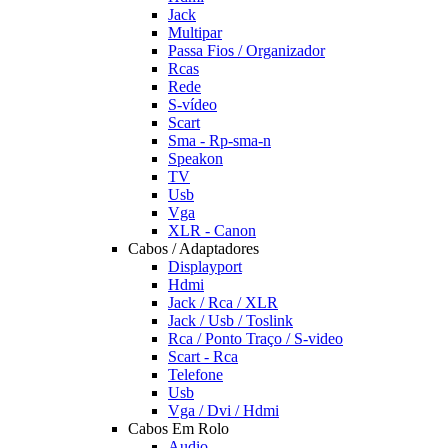
Jack
Multipar
Passa Fios / Organizador
Rcas
Rede
S-vídeo
Scart
Sma - Rp-sma-n
Speakon
TV
Usb
Vga
XLR - Canon
Cabos / Adaptadores
Displayport
Hdmi
Jack / Rca / XLR
Jack / Usb / Toslink
Rca / Ponto Traço / S-video
Scart - Rca
Telefone
Usb
Vga / Dvi / Hdmi
Cabos Em Rolo
Audio