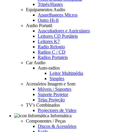
Tripés/Hastes
Equipamentos Audio
Aparelhagens Micros
Outro Hi-fi
Audio Portatil
Auscultadores e Auriculares
Leitores CD Portáteis
Leitores K7
Radio Relogio
Radios C / CD
Radios Portateis
Car Audio
Auto-radios
Leitor Multimédia
Simples
Acessórios Imagem e Som
Móveis / Suportes
Suporte Projetor
Telas Projeção
TV's Combinados
Projectores de Video
Informática
Componentes / Peças
Discos & Acessórios
Ecrãs