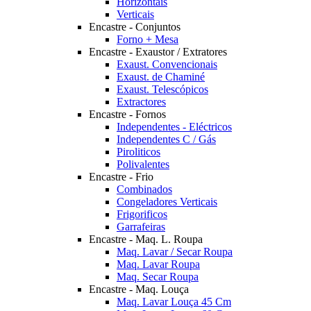
Horizontais
Verticais
Encastre - Conjuntos
Forno + Mesa
Encastre - Exaustor / Extratores
Exaust. Convencionais
Exaust. de Chaminé
Exaust. Telescópicos
Extractores
Encastre - Fornos
Independentes - Eléctricos
Independentes C / Gás
Piroliticos
Polivalentes
Encastre - Frio
Combinados
Congeladores Verticais
Frigorificos
Garrafeiras
Encastre - Maq. L. Roupa
Maq. Lavar / Secar Roupa
Maq. Lavar Roupa
Maq. Secar Roupa
Encastre - Maq. Louça
Maq. Lavar Louça 45 Cm