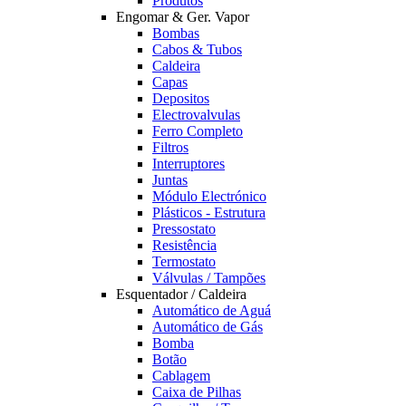
Produtos
Engomar & Ger. Vapor
Bombas
Cabos & Tubos
Caldeira
Capas
Depositos
Electrovalvulas
Ferro Completo
Filtros
Interruptores
Juntas
Módulo Electrónico
Plásticos - Estrutura
Pressostato
Resistência
Termostato
Válvulas / Tampões
Esquentador / Caldeira
Automático de Aguá
Automático de Gás
Bomba
Botão
Cablagem
Caixa de Pilhas