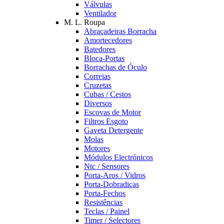
Válvulas
Ventilador
M. L. Roupa
Abraçadeiras Borracha
Amortecedores
Batedores
Bloca-Portas
Borrachas de Óculo
Correias
Cruzetas
Cubas / Cestos
Diversos
Escovas de Motor
Filtros Esgoto
Gaveta Detergente
Molas
Motores
Módulos Electrónicos
Ntc / Sensores
Porta-Aros / Vidros
Porta-Dobradiças
Porta-Fechos
Resistências
Teclas / Painel
Timer / Selectores