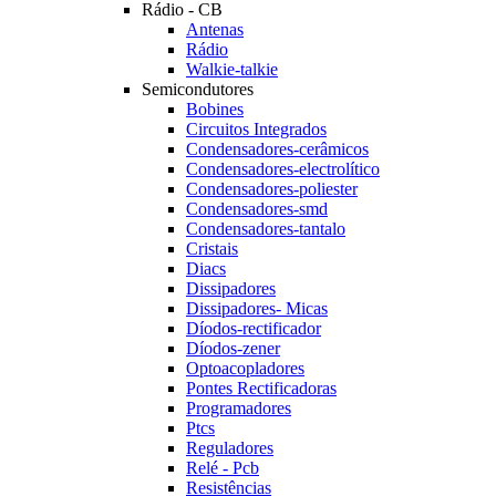
Rádio - CB
Antenas
Rádio
Walkie-talkie
Semicondutores
Bobines
Circuitos Integrados
Condensadores-cerâmicos
Condensadores-electrolítico
Condensadores-poliester
Condensadores-smd
Condensadores-tantalo
Cristais
Diacs
Dissipadores
Dissipadores- Micas
Díodos-rectificador
Díodos-zener
Optoacopladores
Pontes Rectificadoras
Programadores
Ptcs
Reguladores
Relé - Pcb
Resistências