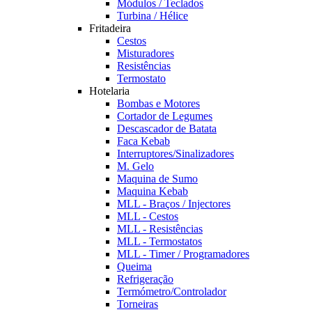
Módulos / Teclados
Turbina / Hélice
Fritadeira
Cestos
Misturadores
Resistências
Termostato
Hotelaria
Bombas e Motores
Cortador de Legumes
Descascador de Batata
Faca Kebab
Interruptores/Sinalizadores
M. Gelo
Maquina de Sumo
Maquina Kebab
MLL - Braços / Injectores
MLL - Cestos
MLL - Resistências
MLL - Termostatos
MLL - Timer / Programadores
Queima
Refrigeração
Termómetro/Controlador
Torneiras