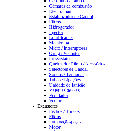
Casquilho / Tampa
Câmaras de combustão
Electroíman
Estabilizador de Caudal
Filtros
Hidrogerador
Injector
Lubrificantes
Membrana
Micro / Interruptores
Oring / Vedantes
Pressostato
Queimador Piloto / Acessórios
Selectores de Caudal
Sondas / Termopar
Tubos / Ligações
Unidade de Ignição
Válvulas de Gás
Ventilador
Venturi
Exaustores
Fechos / Trincos
Filtros
Iluminação-peças
Motor