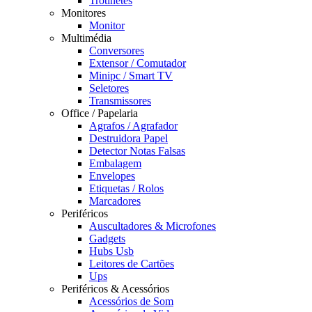
Trotinetes
Monitores
Monitor
Multimédia
Conversores
Extensor / Comutador
Minipc / Smart TV
Seletores
Transmissores
Office / Papelaria
Agrafos / Agrafador
Destruidora Papel
Detector Notas Falsas
Embalagem
Envelopes
Etiquetas / Rolos
Marcadores
Periféricos
Auscultadores & Microfones
Gadgets
Hubs Usb
Leitores de Cartões
Ups
Periféricos & Acessórios
Acessórios de Som