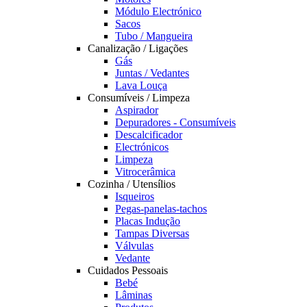
Módulo Electrónico
Sacos
Tubo / Mangueira
Canalização / Ligações
Gás
Juntas / Vedantes
Lava Louça
Consumíveis / Limpeza
Aspirador
Depuradores - Consumíveis
Descalcificador
Electrónicos
Limpeza
Vitrocerâmica
Cozinha / Utensílios
Isqueiros
Pegas-panelas-tachos
Placas Indução
Tampas Diversas
Válvulas
Vedante
Cuidados Pessoais
Bebé
Lâminas