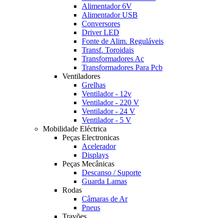
Alimentador 6V
Alimentador USB
Conversores
Driver LED
Fonte de Alim. Reguláveis
Transf. Toroidais
Transformadores Ac
Transformadores Para Pcb
Ventiladores
Grelhas
Ventilador - 12v
Ventilador - 220 V
Ventilador - 24 V
Ventilador - 5 V
Mobilidade Eléctrica
Peças Electronicas
Acelerador
Displays
Peças Mecânicas
Descanso / Suporte
Guarda Lamas
Rodas
Câmaras de Ar
Pneus
Travões