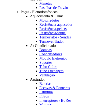
Manetes
Pastilhas de Travão
Peças - Eletrodomésticos
Aquecimento & Clima
Motorredutor
Resistência-aquecedor
Resistência-pellets
Resistência-sauna
Termostatos / Sondas
Termoventilador
Ar Condicionado
Bombas
Condensadores
Modulo Eletrónico
Suportes
Tubo Cobre
Tubo Drenagem
Ventilação
Aspirador
Baterias
Escovas & Ponteiras
Estrutura
Filtros
Interruptores / Botões
Motores