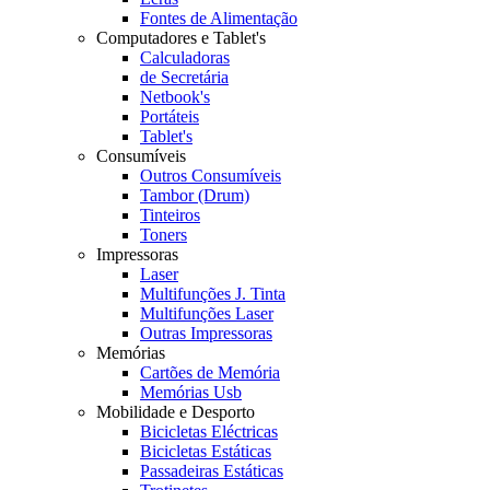
Fontes de Alimentação
Computadores e Tablet's
Calculadoras
de Secretária
Netbook's
Portáteis
Tablet's
Consumíveis
Outros Consumíveis
Tambor (Drum)
Tinteiros
Toners
Impressoras
Laser
Multifunções J. Tinta
Multifunções Laser
Outras Impressoras
Memórias
Cartões de Memória
Memórias Usb
Mobilidade e Desporto
Bicicletas Eléctricas
Bicicletas Estáticas
Passadeiras Estáticas