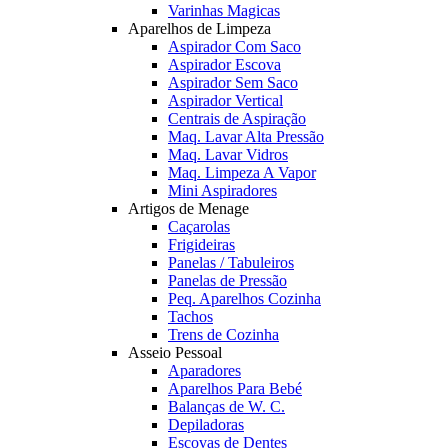
Varinhas Magicas
Aparelhos de Limpeza
Aspirador Com Saco
Aspirador Escova
Aspirador Sem Saco
Aspirador Vertical
Centrais de Aspiração
Maq. Lavar Alta Pressão
Maq. Lavar Vidros
Maq. Limpeza A Vapor
Mini Aspiradores
Artigos de Menage
Caçarolas
Frigideiras
Panelas / Tabuleiros
Panelas de Pressão
Peq. Aparelhos Cozinha
Tachos
Trens de Cozinha
Asseio Pessoal
Aparadores
Aparelhos Para Bebé
Balanças de W. C.
Depiladoras
Escovas de Dentes