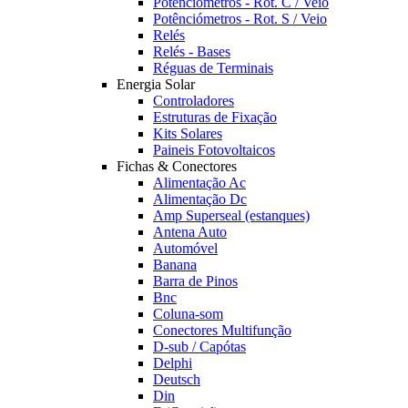
Potênciómetros - Rot. C / Veio
Potênciómetros - Rot. S / Veio
Relés
Relés - Bases
Réguas de Terminais
Energia Solar
Controladores
Estruturas de Fixação
Kits Solares
Paineis Fotovoltaicos
Fichas & Conectores
Alimentação Ac
Alimentação Dc
Amp Superseal (estanques)
Antena Auto
Automóvel
Banana
Barra de Pinos
Bnc
Coluna-som
Conectores Multifunção
D-sub / Capótas
Delphi
Deutsch
Din