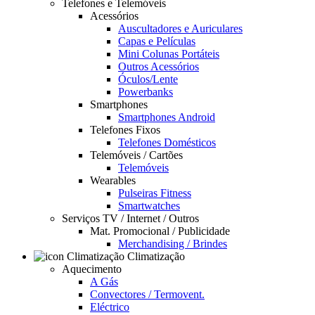
Telefones e Telemóveis
Acessórios
Auscultadores e Auriculares
Capas e Películas
Mini Colunas Portáteis
Outros Acessórios
Óculos/Lente
Powerbanks
Smartphones
Smartphones Android
Telefones Fixos
Telefones Domésticos
Telemóveis / Cartões
Telemóveis
Wearables
Pulseiras Fitness
Smartwatches
Serviços TV / Internet / Outros
Mat. Promocional / Publicidade
Merchandising / Brindes
Climatização
Aquecimento
A Gás
Convectores / Termovent.
Eléctrico