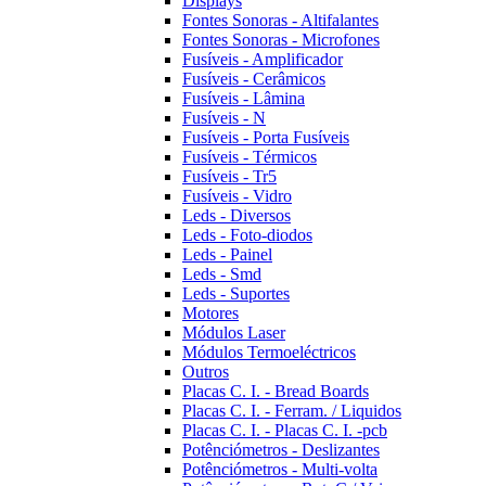
Displays
Fontes Sonoras - Altifalantes
Fontes Sonoras - Microfones
Fusíveis - Amplificador
Fusíveis - Cerâmicos
Fusíveis - Lâmina
Fusíveis - N
Fusíveis - Porta Fusíveis
Fusíveis - Térmicos
Fusíveis - Tr5
Fusíveis - Vidro
Leds - Diversos
Leds - Foto-diodos
Leds - Painel
Leds - Smd
Leds - Suportes
Motores
Módulos Laser
Módulos Termoeléctricos
Outros
Placas C. I. - Bread Boards
Placas C. I. - Ferram. / Liquidos
Placas C. I. - Placas C. I. -pcb
Potênciómetros - Deslizantes
Potênciómetros - Multi-volta