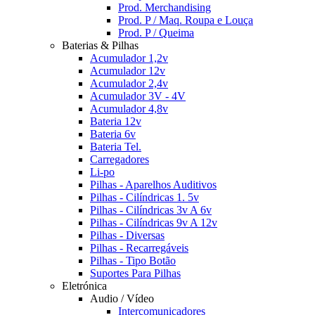
Prod. Merchandising
Prod. P / Maq. Roupa e Louça
Prod. P / Queima
Baterias & Pilhas
Acumulador 1,2v
Acumulador 12v
Acumulador 2,4v
Acumulador 3V - 4V
Acumulador 4,8v
Bateria 12v
Bateria 6v
Bateria Tel.
Carregadores
Li-po
Pilhas - Aparelhos Auditivos
Pilhas - Cilíndricas 1. 5v
Pilhas - Cilíndricas 3v A 6v
Pilhas - Cilíndricas 9v A 12v
Pilhas - Diversas
Pilhas - Recarregáveis
Pilhas - Tipo Botão
Suportes Para Pilhas
Eletrónica
Audio / Vídeo
Intercomunicadores