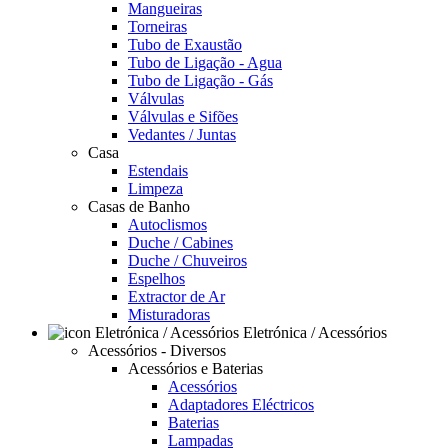
Mangueiras
Torneiras
Tubo de Exaustão
Tubo de Ligação - Agua
Tubo de Ligação - Gás
Válvulas
Válvulas e Sifões
Vedantes / Juntas
Casa
Estendais
Limpeza
Casas de Banho
Autoclismos
Duche / Cabines
Duche / Chuveiros
Espelhos
Extractor de Ar
Misturadoras
Eletrónica / Acessórios
Acessórios - Diversos
Acessórios e Baterias
Acessórios
Adaptadores Eléctricos
Baterias
Lampadas