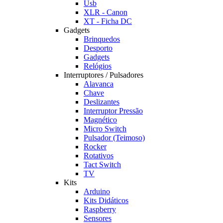
Usb
XLR - Canon
XT - Ficha DC
Gadgets
Brinquedos
Desporto
Gadgets
Relógios
Interruptores / Pulsadores
Alavanca
Chave
Deslizantes
Interruptor Pressão
Magnético
Micro Switch
Pulsador (Teimoso)
Rocker
Rotativos
Tact Switch
TV
Kits
Arduino
Kits Didáticos
Raspberry
Sensores