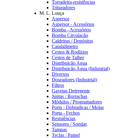
Torradeira-resistências
Trituradores
M. L. Louça
Aspersor
Aspersor - Acessórios
Bomba - Acessórios
Bomba Circulação
Caldeiras / Depósitos
Caudalímetro
Cestos & Rodízios
Cestos de Talher
Distribuição Agua
Distribuição Agua (Industrial)
Diversos
Doseadores (Industrial)
Filtros
Gavetas Detergente
Juntas / Borrachas
Módulos / Programadores
Porta - Dobradiças / Molas
Porta - Fechos
Resistências
Sensores / Sondas
Tampas
Teclas / Painel