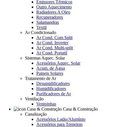
Emissores Térmicos
Outro Aquecimento
Radiadores A Oleo
Recuperadores
Salamandras
Textil
Ar Condicionado
Ar Cond. Com Split
Ar Cond. Inverter
Ar Cond. Multi-split
Ar Cond. Portatil
Sistemas Aquec. Solar
Acessórios Aquec. Solar
Acum. de Água
Paineis Solares
Tratamento de Ar
Desumidificadores
Humidificadores
Purificadores de Ar
Ventilação
Ventoinhas
Casa & Construção
Canalização
Acessórios Latão/Alumínio
Acessórios para Torneiras