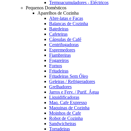
Termoacumuladores - Eléctricos
Pequenos Domésticos
Aparelhos de Cozinha
Abre-latas e Facas
Balanças de Cozinha
Batedeiras
Cafeteiras
Cápsulas de Café
Centrifugadoras
Espremedores
Fiambreiras
Fogareiros
Fornos
Fritadeiras
Fritadeiras Sem Óleo
Geleiras / Refrigeradores
Grelhadores
Jarros e Ferv. / Purif. Água
Liquidificadoras
Maq. Cafe Expresso
Maquinas de Cozinha
Moinhos de Cafe
Robot de Cozinha
Sandwicheiras
Torradeiras