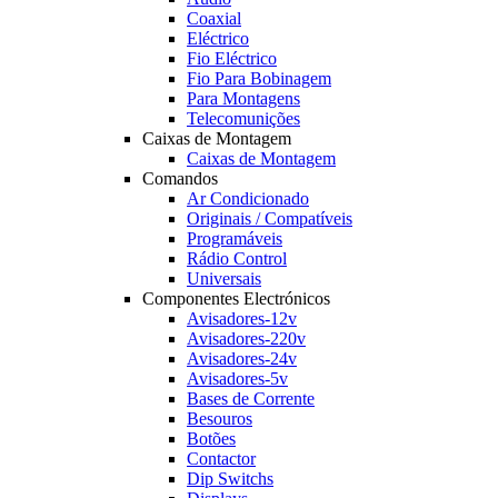
Coaxial
Eléctrico
Fio Eléctrico
Fio Para Bobinagem
Para Montagens
Telecomunições
Caixas de Montagem
Caixas de Montagem
Comandos
Ar Condicionado
Originais / Compatíveis
Programáveis
Rádio Control
Universais
Componentes Electrónicos
Avisadores-12v
Avisadores-220v
Avisadores-24v
Avisadores-5v
Bases de Corrente
Besouros
Botões
Contactor
Dip Switchs