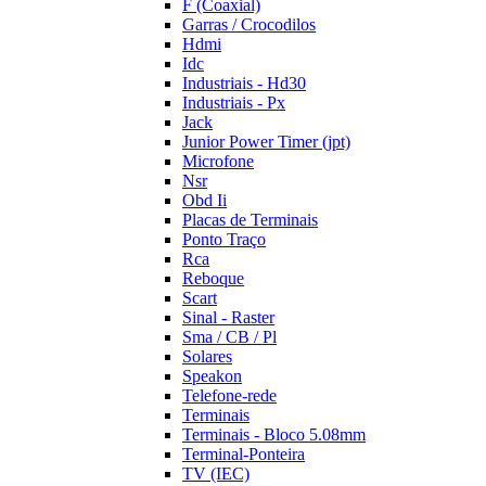
F (Coaxial)
Garras / Crocodilos
Hdmi
Idc
Industriais - Hd30
Industriais - Px
Jack
Junior Power Timer (jpt)
Microfone
Nsr
Obd Ii
Placas de Terminais
Ponto Traço
Rca
Reboque
Scart
Sinal - Raster
Sma / CB / Pl
Solares
Speakon
Telefone-rede
Terminais
Terminais - Bloco 5.08mm
Terminal-Ponteira
TV (IEC)