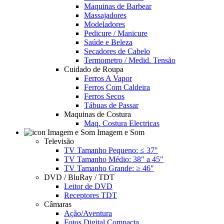
Maquinas de Barbear
Massajadores
Modeladores
Pedicure / Manicure
Saúde e Beleza
Secadores de Cabelo
Termometro / Medid. Tensão
Cuidado de Roupa
Ferros A Vapor
Ferros Com Caldeira
Ferros Secos
Tábuas de Passar
Maquinas de Costura
Maq. Costura Electricas
Imagem e Som
Televisão
TV Tamanho Pequeno: ≤ 37"
TV Tamanho Médio: 38" a 45"
TV Tamanho Grande: ≥ 46"
DVD / BluRay / TDT
Leitor de DVD
Receptores TDT
Câmaras
Ação/Aventura
Fotos Digital Compacta