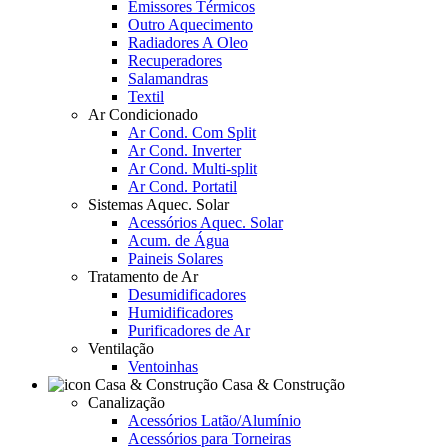
Emissores Térmicos
Outro Aquecimento
Radiadores A Oleo
Recuperadores
Salamandras
Textil
Ar Condicionado
Ar Cond. Com Split
Ar Cond. Inverter
Ar Cond. Multi-split
Ar Cond. Portatil
Sistemas Aquec. Solar
Acessórios Aquec. Solar
Acum. de Água
Paineis Solares
Tratamento de Ar
Desumidificadores
Humidificadores
Purificadores de Ar
Ventilação
Ventoinhas
Casa & Construção
Canalização
Acessórios Latão/Alumínio
Acessórios para Torneiras