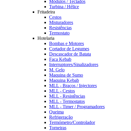
Módulos / Teclados
Turbina / Hélice
Fritadeira
Cestos
Misturadores
Resistências
Termostato
Hotelaria
Bombas e Motores
Cortador de Legumes
Descascador de Batata
Faca Kebab
Interruptores/Sinalizadores
M. Gelo
Maquina de Sumo
Maquina Kebab
MLL - Braços / Injectores
MLL - Cestos
MLL - Resistências
MLL - Termostatos
MLL - Timer / Programadores
Queima
Refrigeração
Termómetro/Controlador
Torneiras