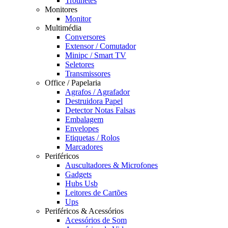
Trotinetes
Monitores
Monitor
Multimédia
Conversores
Extensor / Comutador
Minipc / Smart TV
Seletores
Transmissores
Office / Papelaria
Agrafos / Agrafador
Destruidora Papel
Detector Notas Falsas
Embalagem
Envelopes
Etiquetas / Rolos
Marcadores
Periféricos
Auscultadores & Microfones
Gadgets
Hubs Usb
Leitores de Cartões
Ups
Periféricos & Acessórios
Acessórios de Som