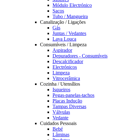
Módulo Electrónico
Sacos
Tubo / Mangueira
Canalização / Ligações
Gás
Juntas / Vedantes
Lava Louça
Consumíveis / Limpeza
Aspirador
Depuradores - Consumíveis
Descalcificador
Electrónicos
Limpeza
Vitrocerâmica
Cozinha / Utensílios
Isqueiros
Pegas-panelas-tachos
Placas Indução
Tampas Diversas
Válvulas
Vedante
Cuidados Pessoais
Bebé
Lâminas