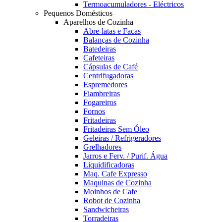
Termoacumuladores - Eléctricos
Pequenos Domésticos
Aparelhos de Cozinha
Abre-latas e Facas
Balanças de Cozinha
Batedeiras
Cafeteiras
Cápsulas de Café
Centrifugadoras
Espremedores
Fiambreiras
Fogareiros
Fornos
Fritadeiras
Fritadeiras Sem Óleo
Geleiras / Refrigeradores
Grelhadores
Jarros e Ferv. / Purif. Água
Liquidificadoras
Maq. Cafe Expresso
Maquinas de Cozinha
Moinhos de Cafe
Robot de Cozinha
Sandwicheiras
Torradeiras