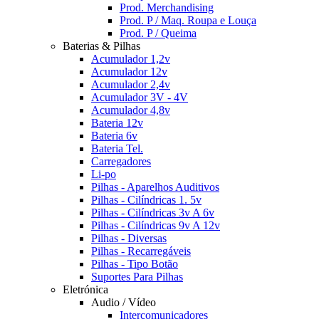
Prod. Merchandising
Prod. P / Maq. Roupa e Louça
Prod. P / Queima
Baterias & Pilhas
Acumulador 1,2v
Acumulador 12v
Acumulador 2,4v
Acumulador 3V - 4V
Acumulador 4,8v
Bateria 12v
Bateria 6v
Bateria Tel.
Carregadores
Li-po
Pilhas - Aparelhos Auditivos
Pilhas - Cilíndricas 1. 5v
Pilhas - Cilíndricas 3v A 6v
Pilhas - Cilíndricas 9v A 12v
Pilhas - Diversas
Pilhas - Recarregáveis
Pilhas - Tipo Botão
Suportes Para Pilhas
Eletrónica
Audio / Vídeo
Intercomunicadores