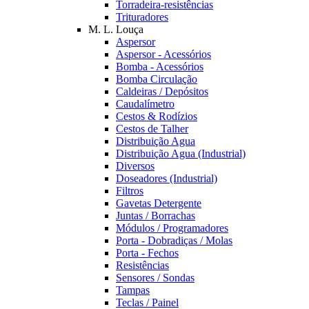
Torradeira-resistências
Trituradores
M. L. Louça
Aspersor
Aspersor - Acessórios
Bomba - Acessórios
Bomba Circulação
Caldeiras / Depósitos
Caudalímetro
Cestos & Rodízios
Cestos de Talher
Distribuição Agua
Distribuição Agua (Industrial)
Diversos
Doseadores (Industrial)
Filtros
Gavetas Detergente
Juntas / Borrachas
Módulos / Programadores
Porta - Dobradiças / Molas
Porta - Fechos
Resistências
Sensores / Sondas
Tampas
Teclas / Painel