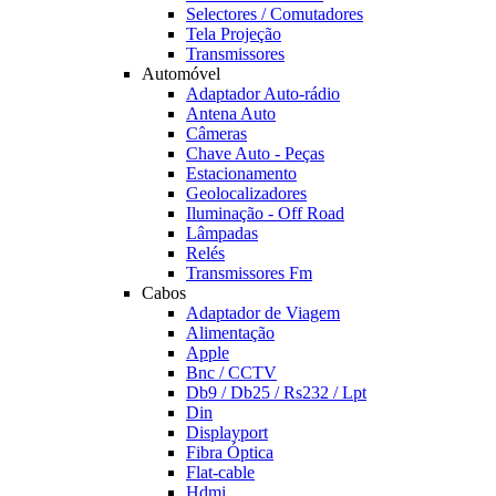
Selectores / Comutadores
Tela Projeção
Transmissores
Automóvel
Adaptador Auto-rádio
Antena Auto
Câmeras
Chave Auto - Peças
Estacionamento
Geolocalizadores
Iluminação - Off Road
Lâmpadas
Relés
Transmissores Fm
Cabos
Adaptador de Viagem
Alimentação
Apple
Bnc / CCTV
Db9 / Db25 / Rs232 / Lpt
Din
Displayport
Fibra Óptica
Flat-cable
Hdmi