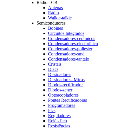
Rádio - CB
Antenas
Rádio
Walkie-talkie
Semicondutores
Bobines
Circuitos Integrados
Condensadores-cerâmicos
Condensadores-electrolítico
Condensadores-poliester
Condensadores-smd
Condensadores-tantalo
Cristais
Diacs
Dissipadores
Dissipadores- Micas
Díodos-rectificador
Díodos-zener
Optoacopladores
Pontes Rectificadoras
Programadores
Ptcs
Reguladores
Relé - Pcb
Resistências