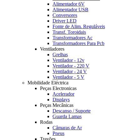
Alimentador 6V
Alimentador USB
Conversores
Driver LED
Fonte de Alim. Reguláveis
Transf. Toroidais
Transformadores Ac
Transformadores Para Pcb
Ventiladores
Grelhas
Ventilador - 12v
Ventilador - 220 V
Ventilador - 24 V
Ventilador - 5 V
Mobilidade Eléctrica
Peças Electronicas
Acelerador
Displays
Peças Mecânicas
Descanso / Suporte
Guarda Lamas
Rodas
Câmaras de Ar
Pneus
Travões