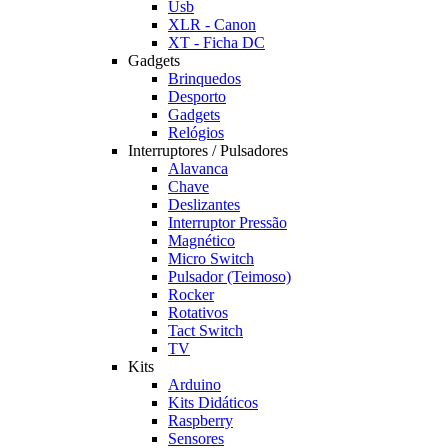
Usb
XLR - Canon
XT - Ficha DC
Gadgets
Brinquedos
Desporto
Gadgets
Relógios
Interruptores / Pulsadores
Alavanca
Chave
Deslizantes
Interruptor Pressão
Magnético
Micro Switch
Pulsador (Teimoso)
Rocker
Rotativos
Tact Switch
TV
Kits
Arduino
Kits Didáticos
Raspberry
Sensores