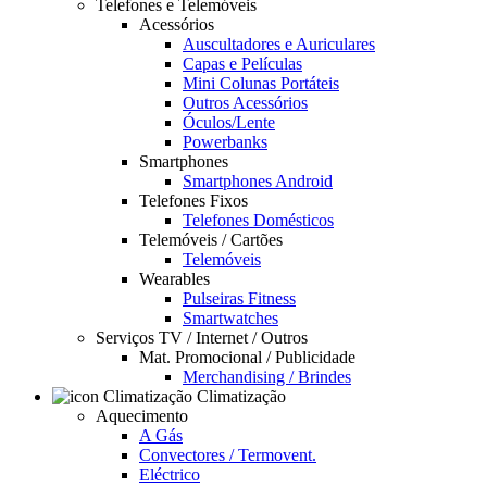
Telefones e Telemóveis
Acessórios
Auscultadores e Auriculares
Capas e Películas
Mini Colunas Portáteis
Outros Acessórios
Óculos/Lente
Powerbanks
Smartphones
Smartphones Android
Telefones Fixos
Telefones Domésticos
Telemóveis / Cartões
Telemóveis
Wearables
Pulseiras Fitness
Smartwatches
Serviços TV / Internet / Outros
Mat. Promocional / Publicidade
Merchandising / Brindes
Climatização
Aquecimento
A Gás
Convectores / Termovent.
Eléctrico