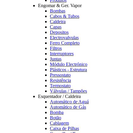
Produtos
Engomar & Ger. Vapor
Bombas
Cabos & Tubos
Caldeira
Capas
Depositos
Electrovalvulas
Ferro Completo
Filtros
Interruptores
Juntas
Módulo Electrónico
Plásticos - Estrutura
Pressostato
Resistência
Termostato
Válvulas / Tampões
Esquentador / Caldeira
Automático de Aguá
Automático de Gás
Bomba
Botão
Cablagem
Caixa de Pilhas