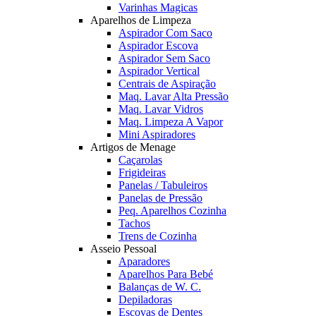
Varinhas Magicas
Aparelhos de Limpeza
Aspirador Com Saco
Aspirador Escova
Aspirador Sem Saco
Aspirador Vertical
Centrais de Aspiração
Maq. Lavar Alta Pressão
Maq. Lavar Vidros
Maq. Limpeza A Vapor
Mini Aspiradores
Artigos de Menage
Caçarolas
Frigideiras
Panelas / Tabuleiros
Panelas de Pressão
Peq. Aparelhos Cozinha
Tachos
Trens de Cozinha
Asseio Pessoal
Aparadores
Aparelhos Para Bebé
Balanças de W. C.
Depiladoras
Escovas de Dentes