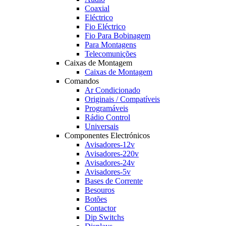
Coaxial
Eléctrico
Fio Eléctrico
Fio Para Bobinagem
Para Montagens
Telecomunições
Caixas de Montagem
Caixas de Montagem
Comandos
Ar Condicionado
Originais / Compatíveis
Programáveis
Rádio Control
Universais
Componentes Electrónicos
Avisadores-12v
Avisadores-220v
Avisadores-24v
Avisadores-5v
Bases de Corrente
Besouros
Botões
Contactor
Dip Switchs