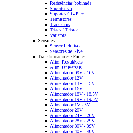
Resistências-bobinada
Suportes Ci
Suportes Ci - Plcc
Termistores
Transistors
Triacs / Tiristor
Varistors
Sensores
Sensor Indutivo
Sensores de Nível
Transformadores / Fontes
Alim. Reguláveis
Alim. Universais
Alimentador 09V - 10V
Alimentador 12V
Alimentador 13V - 15V
Alimentador 16V
Alimentador 18V / 18,5V
Alimentador 19V / 19,5V
Alimentador 1V - 5V
Alimentador 20V
Alimentador 24V - 26V
Alimentador 28V - 29V
Alimentador 30V - 39V
Alimentador 40V - 49V