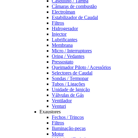
Casquilho / Tampa
Câmaras de combustão
Electroíman
Estabilizador de Caudal
Filtros
Hidrogerador
Injector
Lubrificantes
Membrana
Micro / Interruptores
Oring / Vedantes
Pressostato
Queimador Piloto / Acessórios
Selectores de Caudal
Sondas / Termopar
Tubos / Ligações
Unidade de Ignição
Válvulas de Gás
Ventilador
Venturi
Exaustores
Fechos / Trincos
Filtros
Iluminação-peças
Motor