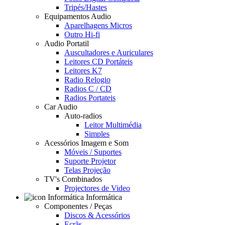
Tripés/Hastes
Equipamentos Audio
Aparelhagens Micros
Outro Hi-fi
Audio Portatil
Auscultadores e Auriculares
Leitores CD Portáteis
Leitores K7
Radio Relogio
Radios C / CD
Radios Portateis
Car Audio
Auto-radios
Leitor Multimédia
Simples
Acessórios Imagem e Som
Móveis / Suportes
Suporte Projetor
Telas Projeção
TV's Combinados
Projectores de Video
Informática
Componentes / Peças
Discos & Acessórios
Ecrãs