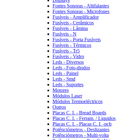
Displays
Fontes Sonoras - Altifalantes
Fontes Sonoras - Microfones
Fusíveis - Amplificador
Fusíveis - Cerâmicos
Fusíveis - Lâmina
Fusíveis - N
Fusíveis - Porta Fusíveis
Fusíveis - Térmicos
Fusíveis - Tr5
Fusíveis - Vidro
Leds - Diversos
Leds - Foto-diodos
Leds - Painel
Leds - Smd
Leds - Suportes
Motores
Módulos Laser
Módulos Termoeléctricos
Outros
Placas C. I. - Bread Boards
Placas C. I. - Ferram. / Liquidos
Placas C. I. - Placas C. I. -pcb
Potênciómetros - Deslizantes
Potênciómetros - Multi-volta