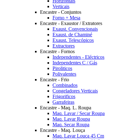
Horizontais
Verticais
Encastre - Conjuntos
Forno + Mesa
Encastre - Exaustor / Extratores
Exaust. Convencionais
Exaust. de Chaminé
Exaust. Telescópicos
Extractores
Encastre - Fornos
Independentes - Eléctricos
Independentes C / Gás
Piroliticos
Polivalentes
Encastre - Frio
Combinados
Congeladores Verticais
Frigorificos
Garrafeiras
Encastre - Maq. L. Roupa
Maq. Lavar / Secar Roupa
Maq. Lavar Roupa
Maq. Secar Roupa
Encastre - Maq. Louça
Maq. Lavar Louça 45 Cm