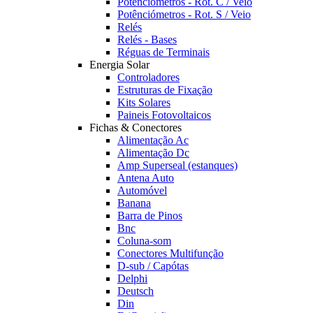
Potênciómetros - Rot. C / Veio
Potênciómetros - Rot. S / Veio
Relés
Relés - Bases
Réguas de Terminais
Energia Solar
Controladores
Estruturas de Fixação
Kits Solares
Paineis Fotovoltaicos
Fichas & Conectores
Alimentação Ac
Alimentação Dc
Amp Superseal (estanques)
Antena Auto
Automóvel
Banana
Barra de Pinos
Bnc
Coluna-som
Conectores Multifunção
D-sub / Capótas
Delphi
Deutsch
Din