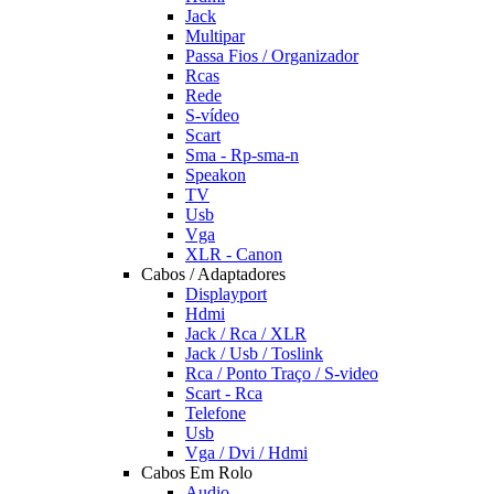
Jack
Multipar
Passa Fios / Organizador
Rcas
Rede
S-vídeo
Scart
Sma - Rp-sma-n
Speakon
TV
Usb
Vga
XLR - Canon
Cabos / Adaptadores
Displayport
Hdmi
Jack / Rca / XLR
Jack / Usb / Toslink
Rca / Ponto Traço / S-video
Scart - Rca
Telefone
Usb
Vga / Dvi / Hdmi
Cabos Em Rolo
Audio