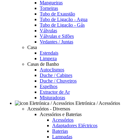
Mangueiras
Torneiras
Tubo de Exaustão
Tubo de Ligação - Agua
Tubo de Ligação - Gás
Válvulas
Válvulas e Sifões
Vedantes / Juntas
Casa
Estendais
Limpeza
Casas de Banho
Autoclismos
Duche / Cabines
Duche / Chuveiros
Espelhos
Extractor de Ar
Misturadoras
Eletrónica / Acessórios
Acessórios - Diversos
Acessórios e Baterias
Acessórios
Adaptadores Eléctricos
Baterias
Lampadas