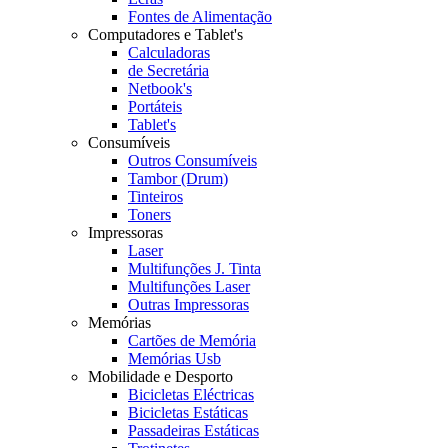
Fontes de Alimentação
Computadores e Tablet's
Calculadoras
de Secretária
Netbook's
Portáteis
Tablet's
Consumíveis
Outros Consumíveis
Tambor (Drum)
Tinteiros
Toners
Impressoras
Laser
Multifunções J. Tinta
Multifunções Laser
Outras Impressoras
Memórias
Cartões de Memória
Memórias Usb
Mobilidade e Desporto
Bicicletas Eléctricas
Bicicletas Estáticas
Passadeiras Estáticas