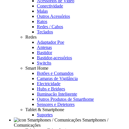
Acessórios de Video
Conectividade
Malas
Outros Acessórios
Ratos
Redes / Cabos
Teclados
Redes
Adaptador Poe
Antenas
Bastidor
Bastidor-acessórios
Switchs
Smart Home
Botões e Comandos
Camaras de Vigilância
Electricidade
Hubs e Bridges
Iluminação Inteligente
Outros Produtos de Smarthome
Sensores e Detetores
Tablet & Smartphone
Suportes
Smartphones /
Comunicações