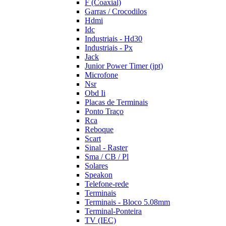
F (Coaxial)
Garras / Crocodilos
Hdmi
Idc
Industriais - Hd30
Industriais - Px
Jack
Junior Power Timer (jpt)
Microfone
Nsr
Obd Ii
Placas de Terminais
Ponto Traço
Rca
Reboque
Scart
Sinal - Raster
Sma / CB / Pl
Solares
Speakon
Telefone-rede
Terminais
Terminais - Bloco 5.08mm
Terminal-Ponteira
TV (IEC)