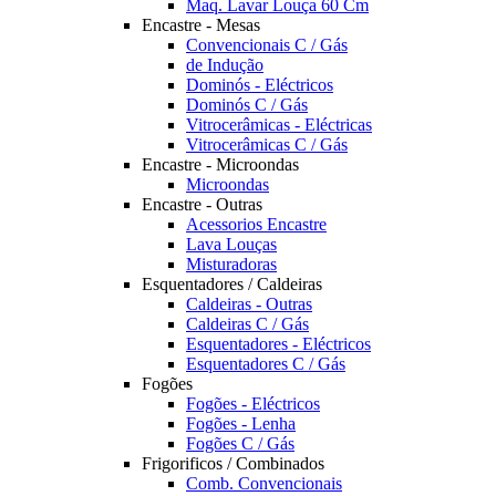
Maq. Lavar Louça 60 Cm
Encastre - Mesas
Convencionais C / Gás
de Indução
Dominós - Eléctricos
Dominós C / Gás
Vitrocerâmicas - Eléctricas
Vitrocerâmicas C / Gás
Encastre - Microondas
Microondas
Encastre - Outras
Acessorios Encastre
Lava Louças
Misturadoras
Esquentadores / Caldeiras
Caldeiras - Outras
Caldeiras C / Gás
Esquentadores - Eléctricos
Esquentadores C / Gás
Fogões
Fogões - Eléctricos
Fogões - Lenha
Fogões C / Gás
Frigorificos / Combinados
Comb. Convencionais