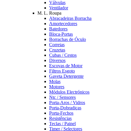
Válvulas
Ventilador
M. L. Roupa
Abraçadeiras Borracha
Amortecedores
Batedores
Bloca-Portas
Borrachas de Óculo
Correias
Cruzetas
Cubas / Cestos
Diversos
Escovas de Motor
Filtros Esgoto
Gaveta Detergente
Molas
Motores
Módulos Electrónicos
Ntc / Sensores
Porta-Aros / Vidros
Porta-Dobradiças
Porta-Fechos
Resistências
Teclas / Painel
Timer / Selectores