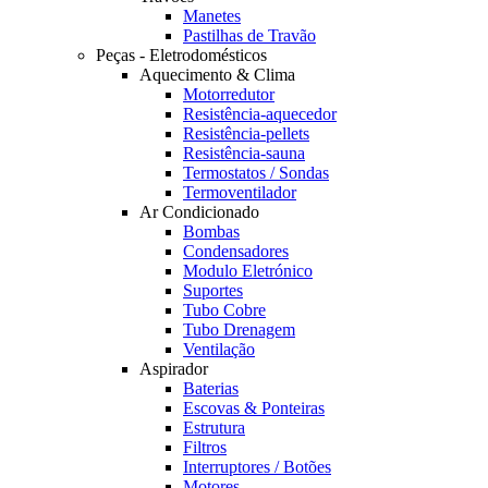
Manetes
Pastilhas de Travão
Peças - Eletrodomésticos
Aquecimento & Clima
Motorredutor
Resistência-aquecedor
Resistência-pellets
Resistência-sauna
Termostatos / Sondas
Termoventilador
Ar Condicionado
Bombas
Condensadores
Modulo Eletrónico
Suportes
Tubo Cobre
Tubo Drenagem
Ventilação
Aspirador
Baterias
Escovas & Ponteiras
Estrutura
Filtros
Interruptores / Botões
Motores