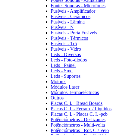
Fontes Sonoras - Altifalantes
Fontes Sonoras - Microfones
Fusíveis - Amplificador
Fusíveis - Cerâmicos
Fusíveis - Lâmina
Fusíveis - N
Fusíveis - Porta Fusíveis
Fusíveis - Térmicos
Fusíveis - Tr5
Fusíveis - Vidro
Leds - Diversos
Leds - Foto-diodos
Leds - Painel
Leds - Smd
Leds - Suportes
Motores
Módulos Laser
Módulos Termoeléctricos
Outros
Placas C. I. - Bread Boards
Placas C. I. - Ferram. / Liquidos
Placas C. I. - Placas C. I. -pcb
Potênciómetros - Deslizantes
Potênciómetros - Multi-volta
Potênciómetros - Rot. C / Veio