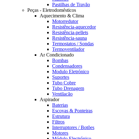
Pastilhas de Travão
Peças - Eletrodomésticos
Aquecimento & Clima
Motorredutor
Resistência-aquecedor
Resistência-pellets
Resistência-sauna
Termostatos / Sondas
Termoventilador
Ar Condicionado
Bombas
Condensadores
Modulo Eletrónico
Suportes
Tubo Cobre
Tubo Drenagem
Ventilação
Aspirador
Baterias
Escovas & Ponteiras
Estrutura
Filtros
Interruptores / Botões
Motores
Módulo Electrónico