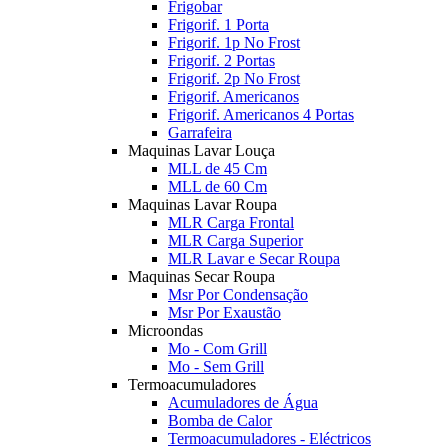
Frigobar
Frigorif. 1 Porta
Frigorif. 1p No Frost
Frigorif. 2 Portas
Frigorif. 2p No Frost
Frigorif. Americanos
Frigorif. Americanos 4 Portas
Garrafeira
Maquinas Lavar Louça
MLL de 45 Cm
MLL de 60 Cm
Maquinas Lavar Roupa
MLR Carga Frontal
MLR Carga Superior
MLR Lavar e Secar Roupa
Maquinas Secar Roupa
Msr Por Condensação
Msr Por Exaustão
Microondas
Mo - Com Grill
Mo - Sem Grill
Termoacumuladores
Acumuladores de Água
Bomba de Calor
Termoacumuladores - Eléctricos