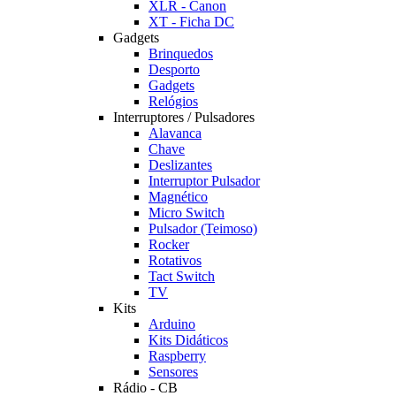
XLR - Canon
XT - Ficha DC
Gadgets
Brinquedos
Desporto
Gadgets
Relógios
Interruptores / Pulsadores
Alavanca
Chave
Deslizantes
Interruptor Pulsador
Magnético
Micro Switch
Pulsador (Teimoso)
Rocker
Rotativos
Tact Switch
TV
Kits
Arduino
Kits Didáticos
Raspberry
Sensores
Rádio - CB