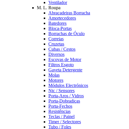
Ventilador
M. L. Roupa
Abraçadeiras Borracha
Amortecedores
Batedores
Bloca-Portas
Borrachas de Óculo
Correias
Cruzetas
Cubas / Cestos
Diversos
Escovas de Motor
Filtros Esgoto
Gaveta Detergente
Molas
Motores
Módulos Electrónicos
Ntc / Sensores
Porta-Aros / Vidros
Porta-Dobradiças
Porta-Fechos
Resistências
Teclas / Painel
Timer / Selectores
Tubo / Foles