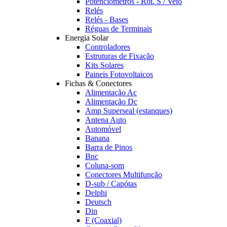
Potênciómetros - Rot. S / Veio
Relés
Relés - Bases
Réguas de Terminais
Energia Solar
Controladores
Estruturas de Fixação
Kits Solares
Paineis Fotovoltaicos
Fichas & Conectores
Alimentação Ac
Alimentação Dc
Amp Superseal (estanques)
Antena Auto
Automóvel
Banana
Barra de Pinos
Bnc
Coluna-som
Conectores Multifunção
D-sub / Capótas
Delphi
Deutsch
Din
F (Coaxial)