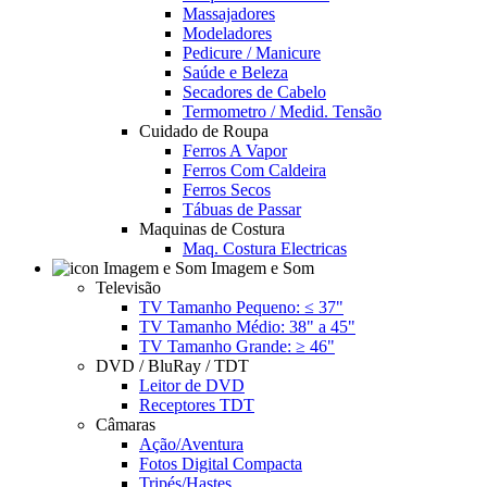
Massajadores
Modeladores
Pedicure / Manicure
Saúde e Beleza
Secadores de Cabelo
Termometro / Medid. Tensão
Cuidado de Roupa
Ferros A Vapor
Ferros Com Caldeira
Ferros Secos
Tábuas de Passar
Maquinas de Costura
Maq. Costura Electricas
Imagem e Som
Televisão
TV Tamanho Pequeno: ≤ 37"
TV Tamanho Médio: 38" a 45"
TV Tamanho Grande: ≥ 46"
DVD / BluRay / TDT
Leitor de DVD
Receptores TDT
Câmaras
Ação/Aventura
Fotos Digital Compacta
Tripés/Hastes