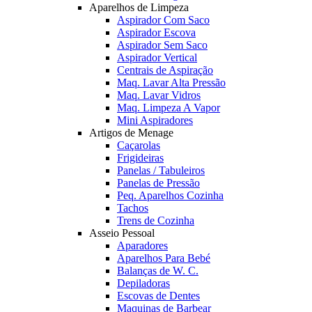
Aparelhos de Limpeza
Aspirador Com Saco
Aspirador Escova
Aspirador Sem Saco
Aspirador Vertical
Centrais de Aspiração
Maq. Lavar Alta Pressão
Maq. Lavar Vidros
Maq. Limpeza A Vapor
Mini Aspiradores
Artigos de Menage
Caçarolas
Frigideiras
Panelas / Tabuleiros
Panelas de Pressão
Peq. Aparelhos Cozinha
Tachos
Trens de Cozinha
Asseio Pessoal
Aparadores
Aparelhos Para Bebé
Balanças de W. C.
Depiladoras
Escovas de Dentes
Maquinas de Barbear