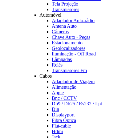
Tela Projeção
Transmissores
Automóvel
Adaptador Auto-rádio
Antena Auto
Câmeras
Chave Auto - Peças
Estacionamento
Geolocalizadores
Iluminação - Off Road
Lâmpadas
Relés
Transmissores Fm
Cabos
Adaptador de Viagem
Alimentação
Apple
Bnc / CCTV
Db9 / Db25 / Rs232 / Lpt
Din
Displayport
Fibra Óptica
Flat-cable
Hdmi
Jack