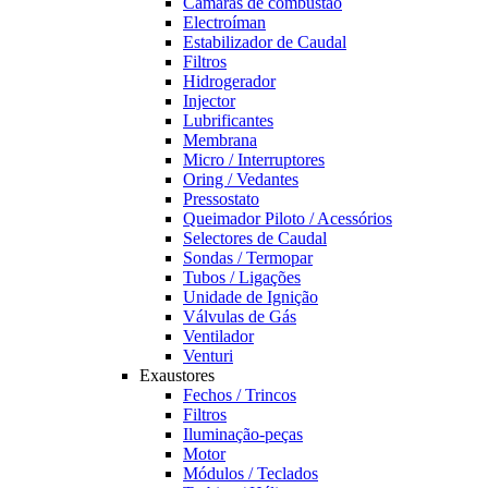
Câmaras de combustão
Electroíman
Estabilizador de Caudal
Filtros
Hidrogerador
Injector
Lubrificantes
Membrana
Micro / Interruptores
Oring / Vedantes
Pressostato
Queimador Piloto / Acessórios
Selectores de Caudal
Sondas / Termopar
Tubos / Ligações
Unidade de Ignição
Válvulas de Gás
Ventilador
Venturi
Exaustores
Fechos / Trincos
Filtros
Iluminação-peças
Motor
Módulos / Teclados