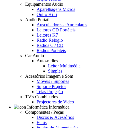
Equipamentos Audio
Aparelhagens Micros
Outro Hi-fi
Audio Portatil
Auscultadores e Auriculares
Leitores CD Portáteis
Leitores K7
Radio Relogio
Radios C / CD
Radios Portateis
Car Audio
Auto-radios
Leitor Multimédia
Simples
Acessórios Imagem e Som
Móveis / Suportes
Suporte Projetor
Telas Projeção
TV's Combinados
Projectores de Video
Informática
Componentes / Peças
Discos & Acessórios
Ecrãs
Fontes de Alimentação