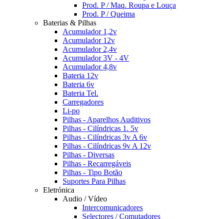
Prod. P / Maq. Roupa e Louça
Prod. P / Queima
Baterias & Pilhas
Acumulador 1,2v
Acumulador 12v
Acumulador 2,4v
Acumulador 3V - 4V
Acumulador 4,8v
Bateria 12v
Bateria 6v
Bateria Tel.
Carregadores
Li-po
Pilhas - Aparelhos Auditivos
Pilhas - Cilíndricas 1. 5v
Pilhas - Cilíndricas 3v A 6v
Pilhas - Cilíndricas 9v A 12v
Pilhas - Diversas
Pilhas - Recarregáveis
Pilhas - Tipo Botão
Suportes Para Pilhas
Eletrónica
Audio / Vídeo
Intercomunicadores
Selectores / Comutadores