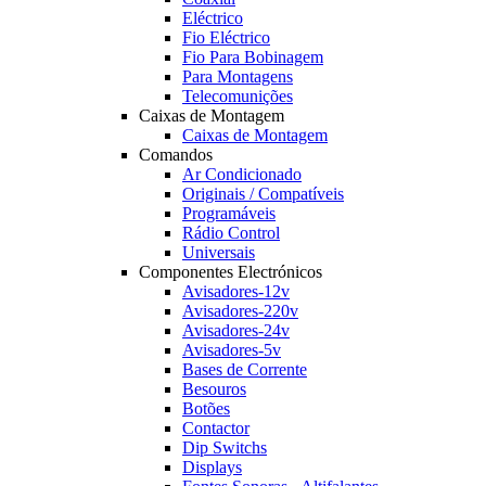
Eléctrico
Fio Eléctrico
Fio Para Bobinagem
Para Montagens
Telecomunições
Caixas de Montagem
Caixas de Montagem
Comandos
Ar Condicionado
Originais / Compatíveis
Programáveis
Rádio Control
Universais
Componentes Electrónicos
Avisadores-12v
Avisadores-220v
Avisadores-24v
Avisadores-5v
Bases de Corrente
Besouros
Botões
Contactor
Dip Switchs
Displays