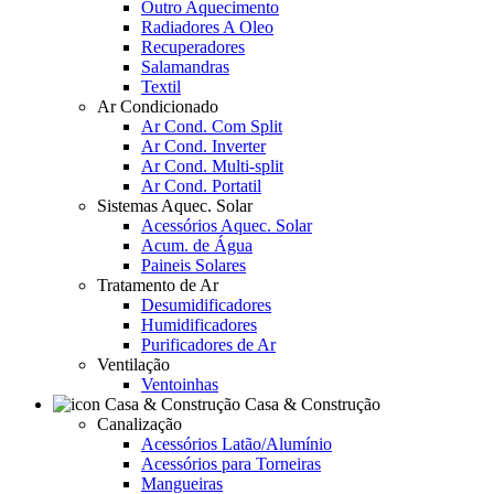
Outro Aquecimento
Radiadores A Oleo
Recuperadores
Salamandras
Textil
Ar Condicionado
Ar Cond. Com Split
Ar Cond. Inverter
Ar Cond. Multi-split
Ar Cond. Portatil
Sistemas Aquec. Solar
Acessórios Aquec. Solar
Acum. de Água
Paineis Solares
Tratamento de Ar
Desumidificadores
Humidificadores
Purificadores de Ar
Ventilação
Ventoinhas
Casa & Construção
Canalização
Acessórios Latão/Alumínio
Acessórios para Torneiras
Mangueiras