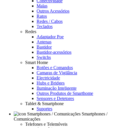
Conectividade
Malas
Outros Acessórios
Ratos
Redes / Cabos
Teclados
Redes
Adaptador Poe
Antenas
Bastidor
Bastidor-acessórios
Switchs
Smart Home
Botões e Comandos
Camaras de Vigilância
Electricidade
Hubs e Bridges
Iluminação Inteligente
Outros Produtos de Smarthome
Sensores e Detetores
Tablet & Smartphone
Suportes
Smartphones /
Comunicações
Telefones e Telemóveis