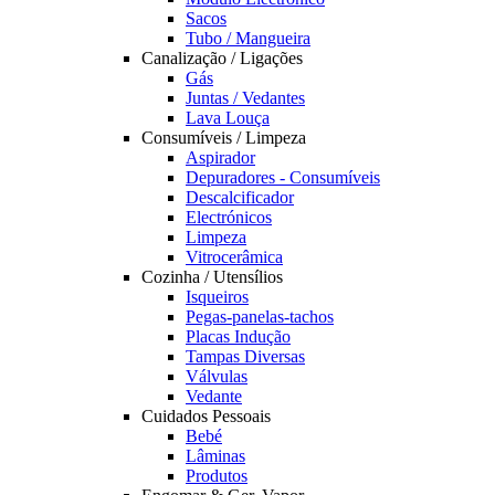
Sacos
Tubo / Mangueira
Canalização / Ligações
Gás
Juntas / Vedantes
Lava Louça
Consumíveis / Limpeza
Aspirador
Depuradores - Consumíveis
Descalcificador
Electrónicos
Limpeza
Vitrocerâmica
Cozinha / Utensílios
Isqueiros
Pegas-panelas-tachos
Placas Indução
Tampas Diversas
Válvulas
Vedante
Cuidados Pessoais
Bebé
Lâminas
Produtos