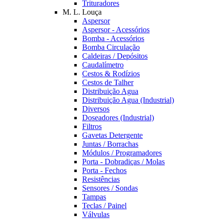
Trituradores
M. L. Louça
Aspersor
Aspersor - Acessórios
Bomba - Acessórios
Bomba Circulação
Caldeiras / Depósitos
Caudalímetro
Cestos & Rodízios
Cestos de Talher
Distribuição Agua
Distribuição Agua (Industrial)
Diversos
Doseadores (Industrial)
Filtros
Gavetas Detergente
Juntas / Borrachas
Módulos / Programadores
Porta - Dobradiças / Molas
Porta - Fechos
Resistências
Sensores / Sondas
Tampas
Teclas / Painel
Válvulas