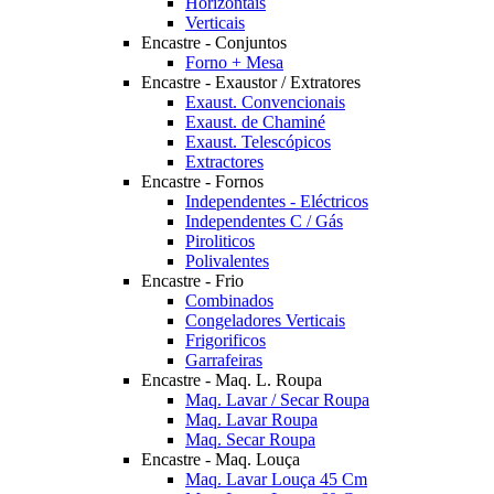
Horizontais
Verticais
Encastre - Conjuntos
Forno + Mesa
Encastre - Exaustor / Extratores
Exaust. Convencionais
Exaust. de Chaminé
Exaust. Telescópicos
Extractores
Encastre - Fornos
Independentes - Eléctricos
Independentes C / Gás
Piroliticos
Polivalentes
Encastre - Frio
Combinados
Congeladores Verticais
Frigorificos
Garrafeiras
Encastre - Maq. L. Roupa
Maq. Lavar / Secar Roupa
Maq. Lavar Roupa
Maq. Secar Roupa
Encastre - Maq. Louça
Maq. Lavar Louça 45 Cm