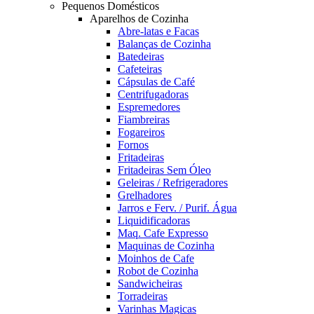
Pequenos Domésticos
Aparelhos de Cozinha
Abre-latas e Facas
Balanças de Cozinha
Batedeiras
Cafeteiras
Cápsulas de Café
Centrifugadoras
Espremedores
Fiambreiras
Fogareiros
Fornos
Fritadeiras
Fritadeiras Sem Óleo
Geleiras / Refrigeradores
Grelhadores
Jarros e Ferv. / Purif. Água
Liquidificadoras
Maq. Cafe Expresso
Maquinas de Cozinha
Moinhos de Cafe
Robot de Cozinha
Sandwicheiras
Torradeiras
Varinhas Magicas