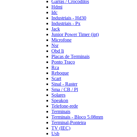
Garras / Crocodilos
Hdmi
Idc
Industriais - Hd30
Industriais - Px
Jack
Junior Power Timer (jpt)
Microfone
Nsr
Obd Ii
Placas de Terminais
Ponto Traço
Rca
Reboque
Scart
Sinal - Raster
Sma / CB / Pl
Solares
Speakon
Telefone-rede
Terminais
Terminais - Bloco 5.08mm
Terminal-Ponteira
TV (IEC)
Usb