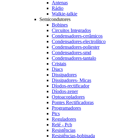
Antenas
Rádio
Walkie-talkie
Semicondutores
Bobines
Circuitos Integrados
Condensadores-cerâmicos
Condensadores-electrolítico
Condensadores-poliester
Condensadores-smd
Condensadores-tantalo
Cristais
Diacs
Dissipadores
Dissipadores- Micas
Díodos-rectificador
Díodos-zener
Optoacopladores
Pontes Rectificadoras
Programadores
Ptcs
Reguladores
Relé - Pcb
Resistências
Resistências-bobinada