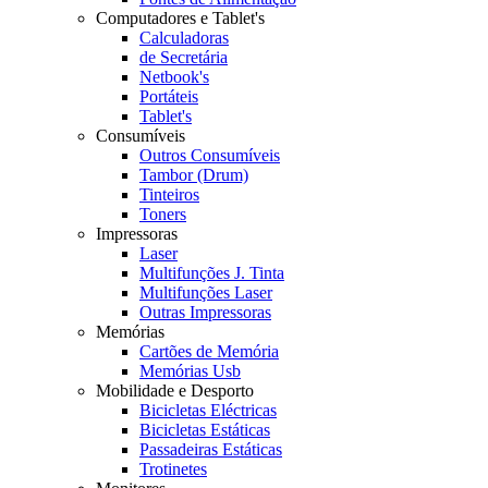
Computadores e Tablet's
Calculadoras
de Secretária
Netbook's
Portáteis
Tablet's
Consumíveis
Outros Consumíveis
Tambor (Drum)
Tinteiros
Toners
Impressoras
Laser
Multifunções J. Tinta
Multifunções Laser
Outras Impressoras
Memórias
Cartões de Memória
Memórias Usb
Mobilidade e Desporto
Bicicletas Eléctricas
Bicicletas Estáticas
Passadeiras Estáticas
Trotinetes