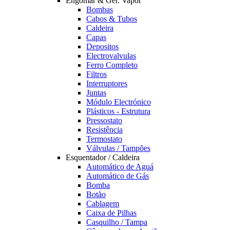
Engomar & Ger. Vapor
Bombas
Cabos & Tubos
Caldeira
Capas
Depositos
Electrovalvulas
Ferro Completo
Filtros
Interruptores
Juntas
Módulo Electrónico
Plásticos - Estrutura
Pressostato
Resistência
Termostato
Válvulas / Tampões
Esquentador / Caldeira
Automático de Aguá
Automático de Gás
Bomba
Botão
Cablagem
Caixa de Pilhas
Casquilho / Tampa