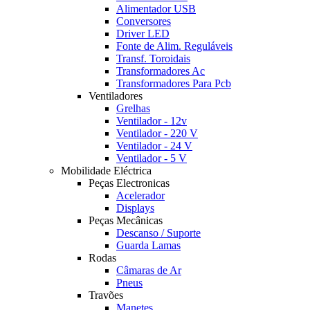
Alimentador USB
Conversores
Driver LED
Fonte de Alim. Reguláveis
Transf. Toroidais
Transformadores Ac
Transformadores Para Pcb
Ventiladores
Grelhas
Ventilador - 12v
Ventilador - 220 V
Ventilador - 24 V
Ventilador - 5 V
Mobilidade Eléctrica
Peças Electronicas
Acelerador
Displays
Peças Mecânicas
Descanso / Suporte
Guarda Lamas
Rodas
Câmaras de Ar
Pneus
Travões
Manetes