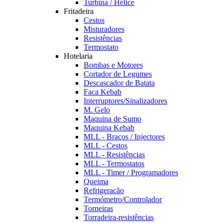
Turbina / Hélice
Fritadeira
Cestos
Misturadores
Resistências
Termostato
Hotelaria
Bombas e Motores
Cortador de Legumes
Descascador de Batata
Faca Kebab
Interruptores/Sinalizadores
M. Gelo
Maquina de Sumo
Maquina Kebab
MLL - Braços / Injectores
MLL - Cestos
MLL - Resistências
MLL - Termostatos
MLL - Timer / Programadores
Queima
Refrigeração
Termómetro/Controlador
Torneiras
Torradeira-resistências