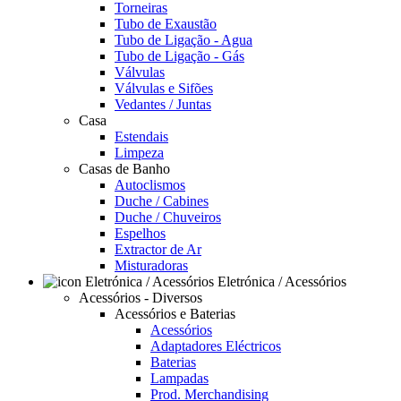
Torneiras
Tubo de Exaustão
Tubo de Ligação - Agua
Tubo de Ligação - Gás
Válvulas
Válvulas e Sifões
Vedantes / Juntas
Casa
Estendais
Limpeza
Casas de Banho
Autoclismos
Duche / Cabines
Duche / Chuveiros
Espelhos
Extractor de Ar
Misturadoras
Eletrónica / Acessórios
Acessórios - Diversos
Acessórios e Baterias
Acessórios
Adaptadores Eléctricos
Baterias
Lampadas
Prod. Merchandising