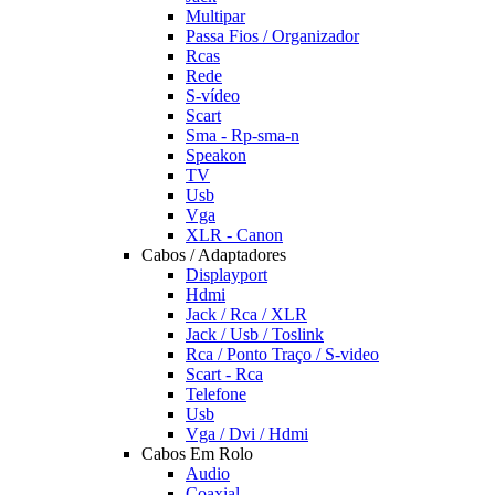
Multipar
Passa Fios / Organizador
Rcas
Rede
S-vídeo
Scart
Sma - Rp-sma-n
Speakon
TV
Usb
Vga
XLR - Canon
Cabos / Adaptadores
Displayport
Hdmi
Jack / Rca / XLR
Jack / Usb / Toslink
Rca / Ponto Traço / S-video
Scart - Rca
Telefone
Usb
Vga / Dvi / Hdmi
Cabos Em Rolo
Audio
Coaxial