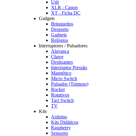
Usb
XLR - Canon
XT - Ficha DC
Gadgets
Brinquedos
Desporto
Gadgets
Relógios
Interruptores / Pulsadores
Alavanca
Chave
Deslizantes
Interruptor Pressão
Magnético
Micro Switch
Pulsador (Teimoso)
Rocker
Rotativos
Tact Switch
TV
Kits
Arduino
Kits Didáticos
Raspberry
Sensores