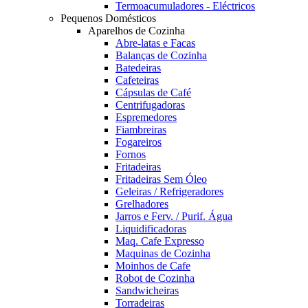
Termoacumuladores - Eléctricos
Pequenos Domésticos
Aparelhos de Cozinha
Abre-latas e Facas
Balanças de Cozinha
Batedeiras
Cafeteiras
Cápsulas de Café
Centrifugadoras
Espremedores
Fiambreiras
Fogareiros
Fornos
Fritadeiras
Fritadeiras Sem Óleo
Geleiras / Refrigeradores
Grelhadores
Jarros e Ferv. / Purif. Água
Liquidificadoras
Maq. Cafe Expresso
Maquinas de Cozinha
Moinhos de Cafe
Robot de Cozinha
Sandwicheiras
Torradeiras