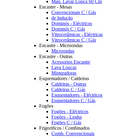
Maq. Lavar Louça 60 Cm
Encastre - Mesas
Convencionais C / Gás
de Indução
Dominós - Eléctricos
Dominós C / Gás
Vitrocerâmicas - Eléctricas
Vitrocerâmicas C / Gás
Encastre - Microondas
Microondas
Encastre - Outras
Acessorios Encastre
Lava Louças
Misturadoras
Esquentadores / Caldeiras
Caldeiras - Outras
Caldeiras C / Gás
Esquentadores - Eléctricos
Esquentadores C / Gás
Fogões
Fogões - Eléctricos
Fogões - Lenha
Fogões C / Gás
Frigorificos / Combinados
Comb. Convencionais