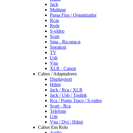
Jack
Multipar
Passa Fios / Organizador
Rcas
Rede
S-vídeo
Scart
Sma - Rp-sma-n
Speakon
TV
Usb
Vga
XLR - Canon
Cabos / Adaptadores
Displayport
Hdmi
Jack / Rca / XLR
Jack / Usb / Toslink
Rca / Ponto Traço / S-video
Scart - Rca
Telefone
Usb
Vga / Dvi / Hdmi
Cabos Em Rolo
Audio