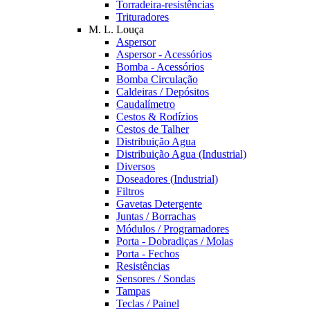
Torradeira-resistências
Trituradores
M. L. Louça
Aspersor
Aspersor - Acessórios
Bomba - Acessórios
Bomba Circulação
Caldeiras / Depósitos
Caudalímetro
Cestos & Rodízios
Cestos de Talher
Distribuição Agua
Distribuição Agua (Industrial)
Diversos
Doseadores (Industrial)
Filtros
Gavetas Detergente
Juntas / Borrachas
Módulos / Programadores
Porta - Dobradiças / Molas
Porta - Fechos
Resistências
Sensores / Sondas
Tampas
Teclas / Painel