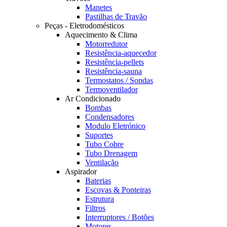
Manetes
Pastilhas de Travão
Peças - Eletrodomésticos
Aquecimento & Clima
Motorredutor
Resistência-aquecedor
Resistência-pellets
Resistência-sauna
Termostatos / Sondas
Termoventilador
Ar Condicionado
Bombas
Condensadores
Modulo Eletrónico
Suportes
Tubo Cobre
Tubo Drenagem
Ventilação
Aspirador
Baterias
Escovas & Ponteiras
Estrutura
Filtros
Interruptores / Botões
Motores