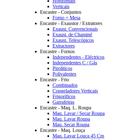
Horizontais
Verticais
Encastre - Conjuntos
Forno + Mesa
Encastre - Exaustor / Extratores
Exaust. Convencionais
Exaust. de Chaminé
Exaust. Telescópicos
Extractores
Encastre - Fornos
Independentes - Eléctricos
Independentes C / Gás
Piroliticos
Polivalentes
Encastre - Frio
Combinados
Congeladores Verticais
Frigorificos
Garrafeiras
Encastre - Maq. L. Roupa
Maq. Lavar / Secar Roupa
Maq. Lavar Roupa
Maq. Secar Roupa
Encastre - Maq. Louça
Maq. Lavar Louça 45 Cm