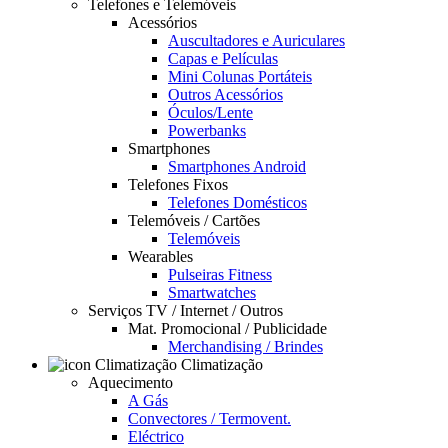
Telefones e Telemóveis
Acessórios
Auscultadores e Auriculares
Capas e Películas
Mini Colunas Portáteis
Outros Acessórios
Óculos/Lente
Powerbanks
Smartphones
Smartphones Android
Telefones Fixos
Telefones Domésticos
Telemóveis / Cartões
Telemóveis
Wearables
Pulseiras Fitness
Smartwatches
Serviços TV / Internet / Outros
Mat. Promocional / Publicidade
Merchandising / Brindes
Climatização
Aquecimento
A Gás
Convectores / Termovent.
Eléctrico