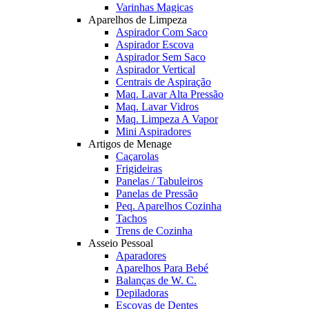
Varinhas Magicas
Aparelhos de Limpeza
Aspirador Com Saco
Aspirador Escova
Aspirador Sem Saco
Aspirador Vertical
Centrais de Aspiração
Maq. Lavar Alta Pressão
Maq. Lavar Vidros
Maq. Limpeza A Vapor
Mini Aspiradores
Artigos de Menage
Caçarolas
Frigideiras
Panelas / Tabuleiros
Panelas de Pressão
Peq. Aparelhos Cozinha
Tachos
Trens de Cozinha
Asseio Pessoal
Aparadores
Aparelhos Para Bebé
Balanças de W. C.
Depiladoras
Escovas de Dentes