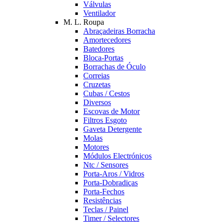
Válvulas
Ventilador
M. L. Roupa
Abraçadeiras Borracha
Amortecedores
Batedores
Bloca-Portas
Borrachas de Óculo
Correias
Cruzetas
Cubas / Cestos
Diversos
Escovas de Motor
Filtros Esgoto
Gaveta Detergente
Molas
Motores
Módulos Electrónicos
Ntc / Sensores
Porta-Aros / Vidros
Porta-Dobradiças
Porta-Fechos
Resistências
Teclas / Painel
Timer / Selectores