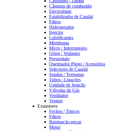
Casquilho / Tampa
Câmaras de combustão
Electroíman
Estabilizador de Caudal
Filtros
Hidrogerador
Injector
Lubrificantes
Membrana
Micro / Interruptores
Oring / Vedantes
Pressostato
Queimador Piloto / Acessórios
Selectores de Caudal
Sondas / Termopar
Tubos / Ligações
Unidade de Ignição
Válvulas de Gás
Ventilador
Venturi
Exaustores
Fechos / Trincos
Filtros
Iluminação-peças
Motor