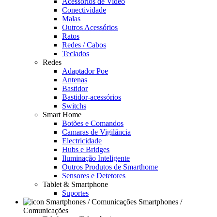
Acessórios de Video
Conectividade
Malas
Outros Acessórios
Ratos
Redes / Cabos
Teclados
Redes
Adaptador Poe
Antenas
Bastidor
Bastidor-acessórios
Switchs
Smart Home
Botões e Comandos
Camaras de Vigilância
Electricidade
Hubs e Bridges
Iluminação Inteligente
Outros Produtos de Smarthome
Sensores e Detetores
Tablet & Smartphone
Suportes
Smartphones /
Comunicações