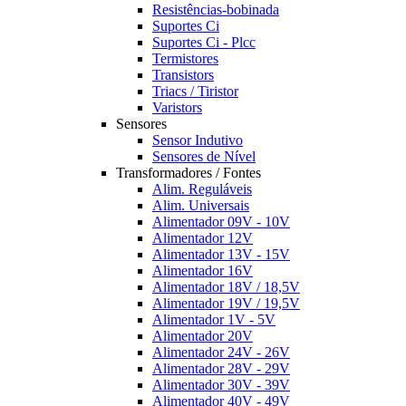
Resistências-bobinada
Suportes Ci
Suportes Ci - Plcc
Termistores
Transistors
Triacs / Tiristor
Varistors
Sensores
Sensor Indutivo
Sensores de Nível
Transformadores / Fontes
Alim. Reguláveis
Alim. Universais
Alimentador 09V - 10V
Alimentador 12V
Alimentador 13V - 15V
Alimentador 16V
Alimentador 18V / 18,5V
Alimentador 19V / 19,5V
Alimentador 1V - 5V
Alimentador 20V
Alimentador 24V - 26V
Alimentador 28V - 29V
Alimentador 30V - 39V
Alimentador 40V - 49V