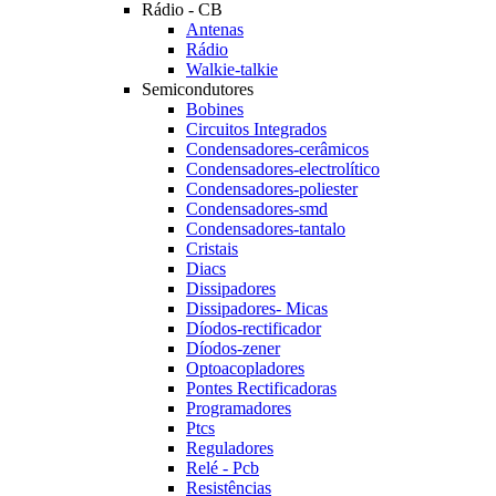
Rádio - CB
Antenas
Rádio
Walkie-talkie
Semicondutores
Bobines
Circuitos Integrados
Condensadores-cerâmicos
Condensadores-electrolítico
Condensadores-poliester
Condensadores-smd
Condensadores-tantalo
Cristais
Diacs
Dissipadores
Dissipadores- Micas
Díodos-rectificador
Díodos-zener
Optoacopladores
Pontes Rectificadoras
Programadores
Ptcs
Reguladores
Relé - Pcb
Resistências