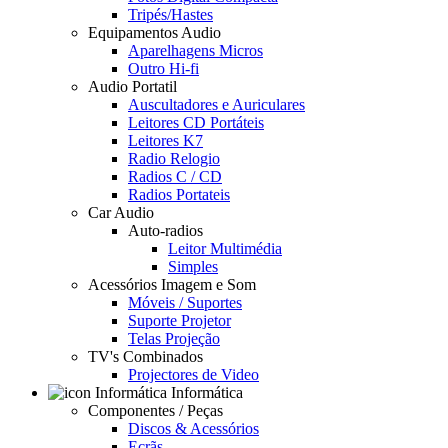
Tripés/Hastes
Equipamentos Audio
Aparelhagens Micros
Outro Hi-fi
Audio Portatil
Auscultadores e Auriculares
Leitores CD Portáteis
Leitores K7
Radio Relogio
Radios C / CD
Radios Portateis
Car Audio
Auto-radios
Leitor Multimédia
Simples
Acessórios Imagem e Som
Móveis / Suportes
Suporte Projetor
Telas Projeção
TV's Combinados
Projectores de Video
Informática
Componentes / Peças
Discos & Acessórios
Ecrãs