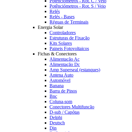
Potênciómetros - Rot. C / Veio
Potênciómetros - Rot. S / Veio
Relés
Relés - Bases
Réguas de Terminais
Energia Solar
Controladores
Estruturas de Fixação
Kits Solares
Paineis Fotovoltaicos
Fichas & Conectores
Alimentação Ac
Alimentação Dc
Amp Superseal (estanques)
Antena Auto
Automóvel
Banana
Barra de Pinos
Bnc
Coluna-som
Conectores Multifunção
D-sub / Capótas
Delphi
Deutsch
Din