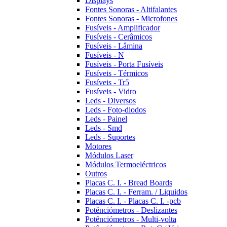
Displays
Fontes Sonoras - Altifalantes
Fontes Sonoras - Microfones
Fusíveis - Amplificador
Fusíveis - Cerâmicos
Fusíveis - Lâmina
Fusíveis - N
Fusíveis - Porta Fusíveis
Fusíveis - Térmicos
Fusíveis - Tr5
Fusíveis - Vidro
Leds - Diversos
Leds - Foto-diodos
Leds - Painel
Leds - Smd
Leds - Suportes
Motores
Módulos Laser
Módulos Termoeléctricos
Outros
Placas C. I. - Bread Boards
Placas C. I. - Ferram. / Liquidos
Placas C. I. - Placas C. I. -pcb
Potênciómetros - Deslizantes
Potênciómetros - Multi-volta