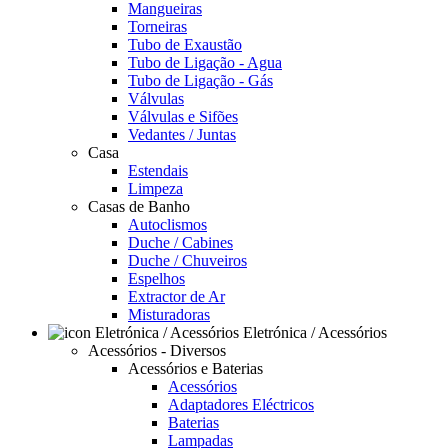
Mangueiras
Torneiras
Tubo de Exaustão
Tubo de Ligação - Agua
Tubo de Ligação - Gás
Válvulas
Válvulas e Sifões
Vedantes / Juntas
Casa
Estendais
Limpeza
Casas de Banho
Autoclismos
Duche / Cabines
Duche / Chuveiros
Espelhos
Extractor de Ar
Misturadoras
Eletrónica / Acessórios
Acessórios - Diversos
Acessórios e Baterias
Acessórios
Adaptadores Eléctricos
Baterias
Lampadas