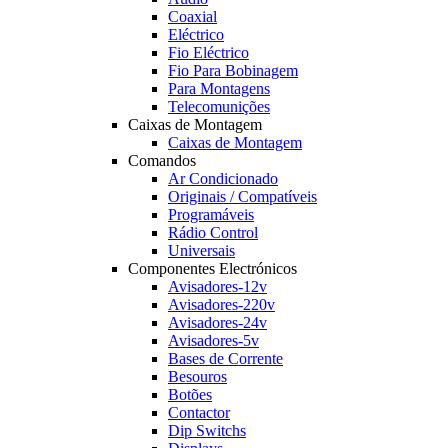
Coaxial
Eléctrico
Fio Eléctrico
Fio Para Bobinagem
Para Montagens
Telecomunições
Caixas de Montagem
Caixas de Montagem
Comandos
Ar Condicionado
Originais / Compatíveis
Programáveis
Rádio Control
Universais
Componentes Electrónicos
Avisadores-12v
Avisadores-220v
Avisadores-24v
Avisadores-5v
Bases de Corrente
Besouros
Botões
Contactor
Dip Switchs