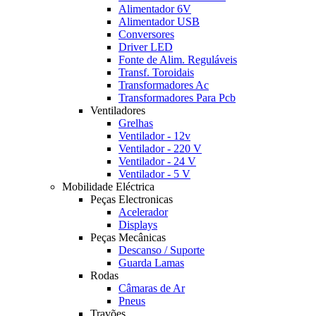
Alimentador 6V
Alimentador USB
Conversores
Driver LED
Fonte de Alim. Reguláveis
Transf. Toroidais
Transformadores Ac
Transformadores Para Pcb
Ventiladores
Grelhas
Ventilador - 12v
Ventilador - 220 V
Ventilador - 24 V
Ventilador - 5 V
Mobilidade Eléctrica
Peças Electronicas
Acelerador
Displays
Peças Mecânicas
Descanso / Suporte
Guarda Lamas
Rodas
Câmaras de Ar
Pneus
Travões