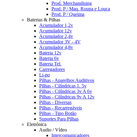
Prod. Merchandising
Prod. P / Maq. Roupa e Louça
Prod. P / Queima
Baterias & Pilhas
Acumulador 1,2v
Acumulador 12v
Acumulador 2,4v
Acumulador 3V - 4V
Acumulador 4,8v
Bateria 12v
Bateria 6v
Bateria Tel.
Carregadores
Li-po
Pilhas - Aparelhos Auditivos
Pilhas - Cilíndricas 1. 5v
Pilhas - Cilíndricas 3v A 6v
Pilhas - Cilíndricas 9v A 12v
Pilhas - Diversas
Pilhas - Recarregáveis
Pilhas - Tipo Botão
Suportes Para Pilhas
Eletrónica
Audio / Vídeo
Intercomunicadores