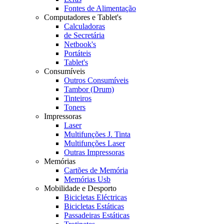
Fontes de Alimentação
Computadores e Tablet's
Calculadoras
de Secretária
Netbook's
Portáteis
Tablet's
Consumíveis
Outros Consumíveis
Tambor (Drum)
Tinteiros
Toners
Impressoras
Laser
Multifunções J. Tinta
Multifunções Laser
Outras Impressoras
Memórias
Cartões de Memória
Memórias Usb
Mobilidade e Desporto
Bicicletas Eléctricas
Bicicletas Estáticas
Passadeiras Estáticas