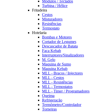
Módulos / Teclados
Turbina / Hélice
Fritadeira
Cestos
Misturadores
Resistências
Termostato
Hotelaria
Bombas e Motores
Cortador de Legumes
Descascador de Batata
Faca Kebab
Interruptores/Sinalizadores
M. Gelo
Maquina de Sumo
Maquina Kebab
MLL - Braços / Injectores
MLL - Cestos
MLL - Resistências
MLL - Termostatos
MLL - Timer / Programadores
Queima
Refrigeração
Termómetro/Controlador
Torneiras