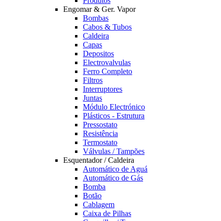
Produtos
Engomar & Ger. Vapor
Bombas
Cabos & Tubos
Caldeira
Capas
Depositos
Electrovalvulas
Ferro Completo
Filtros
Interruptores
Juntas
Módulo Electrónico
Plásticos - Estrutura
Pressostato
Resistência
Termostato
Válvulas / Tampões
Esquentador / Caldeira
Automático de Aguá
Automático de Gás
Bomba
Botão
Cablagem
Caixa de Pilhas