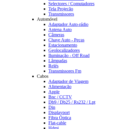
Selectores / Comutadores
Tela Projeção
Transmissores
Automóvel
Adaptador Auto-rádio
Antena Auto
Câmeras
Chave Auto - Peças
Estacionamento
Geolocalizadores
Iluminação - Off Road
Lâmpadas
Relés
Transmissores Fm
Cabos
Adaptador de Viagem
Alimentação
Apple
Bnc / CCTV
Db9 / Db25 / Rs232 / Lpt
Din
Displayport
Fibra Óptica
Flat-cable
Hdmi