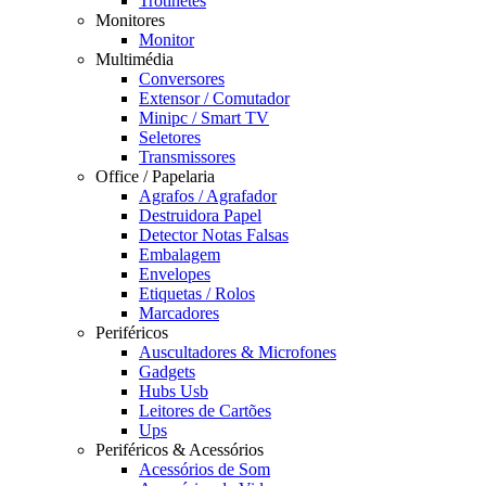
Trotinetes
Monitores
Monitor
Multimédia
Conversores
Extensor / Comutador
Minipc / Smart TV
Seletores
Transmissores
Office / Papelaria
Agrafos / Agrafador
Destruidora Papel
Detector Notas Falsas
Embalagem
Envelopes
Etiquetas / Rolos
Marcadores
Periféricos
Auscultadores & Microfones
Gadgets
Hubs Usb
Leitores de Cartões
Ups
Periféricos & Acessórios
Acessórios de Som