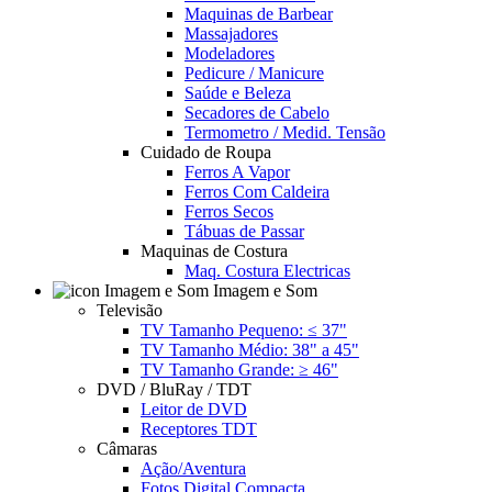
Maquinas de Barbear
Massajadores
Modeladores
Pedicure / Manicure
Saúde e Beleza
Secadores de Cabelo
Termometro / Medid. Tensão
Cuidado de Roupa
Ferros A Vapor
Ferros Com Caldeira
Ferros Secos
Tábuas de Passar
Maquinas de Costura
Maq. Costura Electricas
Imagem e Som
Televisão
TV Tamanho Pequeno: ≤ 37"
TV Tamanho Médio: 38" a 45"
TV Tamanho Grande: ≥ 46"
DVD / BluRay / TDT
Leitor de DVD
Receptores TDT
Câmaras
Ação/Aventura
Fotos Digital Compacta