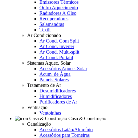
Emissores Térmicos
Outro Aquecimento
Radiadores A Oleo
Recuperadores
Salamandras
Textil
Ar Condicionado
Ar Cond. Com Split
Ar Cond. Inverter
Ar Cond. Multi-split
Ar Cond. Portatil
Sistemas Aquec. Solar
Acessórios Aquec. Solar
Acum. de Água
Paineis Solares
Tratamento de Ar
Desumidificadores
Humidificadores
Purificadores de Ar
Ventilação
Ventoinhas
Casa & Construção
Canalização
Acessórios Latão/Alumínio
Acessórios para Torneiras