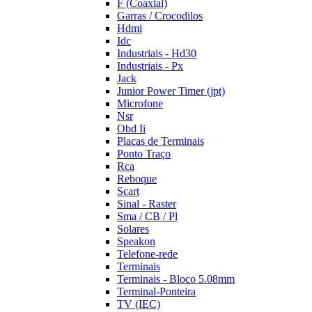
F (Coaxial)
Garras / Crocodilos
Hdmi
Idc
Industriais - Hd30
Industriais - Px
Jack
Junior Power Timer (jpt)
Microfone
Nsr
Obd Ii
Placas de Terminais
Ponto Traço
Rca
Reboque
Scart
Sinal - Raster
Sma / CB / Pl
Solares
Speakon
Telefone-rede
Terminais
Terminais - Bloco 5.08mm
Terminal-Ponteira
TV (IEC)