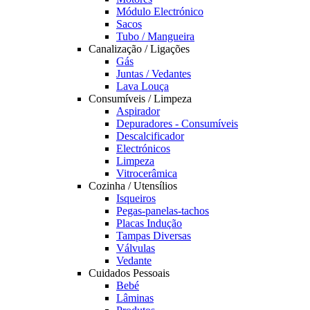
Módulo Electrónico
Sacos
Tubo / Mangueira
Canalização / Ligações
Gás
Juntas / Vedantes
Lava Louça
Consumíveis / Limpeza
Aspirador
Depuradores - Consumíveis
Descalcificador
Electrónicos
Limpeza
Vitrocerâmica
Cozinha / Utensílios
Isqueiros
Pegas-panelas-tachos
Placas Indução
Tampas Diversas
Válvulas
Vedante
Cuidados Pessoais
Bebé
Lâminas