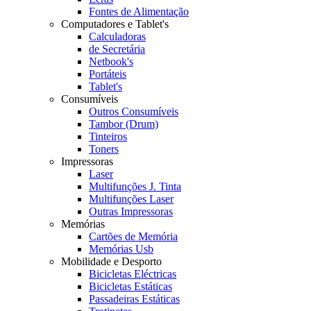
Fontes de Alimentação
Computadores e Tablet's
Calculadoras
de Secretária
Netbook's
Portáteis
Tablet's
Consumíveis
Outros Consumíveis
Tambor (Drum)
Tinteiros
Toners
Impressoras
Laser
Multifunções J. Tinta
Multifunções Laser
Outras Impressoras
Memórias
Cartões de Memória
Memórias Usb
Mobilidade e Desporto
Bicicletas Eléctricas
Bicicletas Estáticas
Passadeiras Estáticas