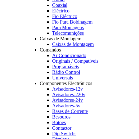
Coaxial
Eléctrico
Fio Eléctrico
Fio Para Bobinagem
Para Montagens
Telecomunições
Caixas de Montagem
Caixas de Montagem
Comandos
Ar Condicionado
Originais / Compatíveis
Programáveis
Rádio Control
Universais
Componentes Electrónicos
Avisadores-12v
Avisadores-220v
Avisadores-24v
Avisadores-5v
Bases de Corrente
Besouros
Botões
Contactor
Dip Switchs