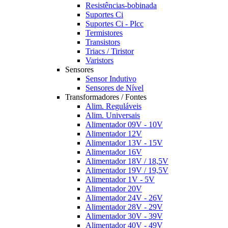
Resistências-bobinada
Suportes Ci
Suportes Ci - Plcc
Termistores
Transistors
Triacs / Tiristor
Varistors
Sensores
Sensor Indutivo
Sensores de Nível
Transformadores / Fontes
Alim. Reguláveis
Alim. Universais
Alimentador 09V - 10V
Alimentador 12V
Alimentador 13V - 15V
Alimentador 16V
Alimentador 18V / 18,5V
Alimentador 19V / 19,5V
Alimentador 1V - 5V
Alimentador 20V
Alimentador 24V - 26V
Alimentador 28V - 29V
Alimentador 30V - 39V
Alimentador 40V - 49V