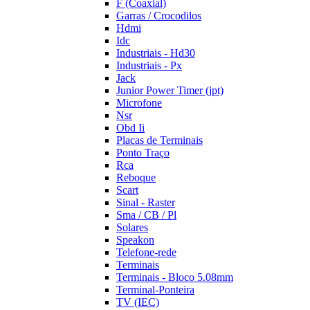
F (Coaxial)
Garras / Crocodilos
Hdmi
Idc
Industriais - Hd30
Industriais - Px
Jack
Junior Power Timer (jpt)
Microfone
Nsr
Obd Ii
Placas de Terminais
Ponto Traço
Rca
Reboque
Scart
Sinal - Raster
Sma / CB / Pl
Solares
Speakon
Telefone-rede
Terminais
Terminais - Bloco 5.08mm
Terminal-Ponteira
TV (IEC)