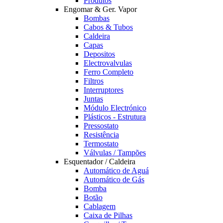
Produtos
Engomar & Ger. Vapor
Bombas
Cabos & Tubos
Caldeira
Capas
Depositos
Electrovalvulas
Ferro Completo
Filtros
Interruptores
Juntas
Módulo Electrónico
Plásticos - Estrutura
Pressostato
Resistência
Termostato
Válvulas / Tampões
Esquentador / Caldeira
Automático de Aguá
Automático de Gás
Bomba
Botão
Cablagem
Caixa de Pilhas