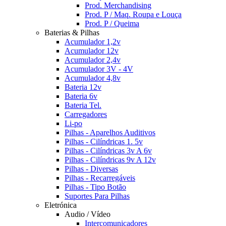
Prod. Merchandising
Prod. P / Maq. Roupa e Louça
Prod. P / Queima
Baterias & Pilhas
Acumulador 1,2v
Acumulador 12v
Acumulador 2,4v
Acumulador 3V - 4V
Acumulador 4,8v
Bateria 12v
Bateria 6v
Bateria Tel.
Carregadores
Li-po
Pilhas - Aparelhos Auditivos
Pilhas - Cilíndricas 1. 5v
Pilhas - Cilíndricas 3v A 6v
Pilhas - Cilíndricas 9v A 12v
Pilhas - Diversas
Pilhas - Recarregáveis
Pilhas - Tipo Botão
Suportes Para Pilhas
Eletrónica
Audio / Vídeo
Intercomunicadores