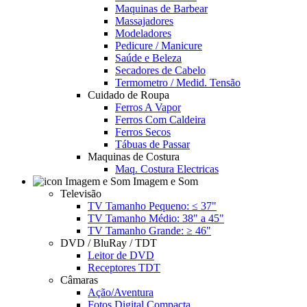
Maquinas de Barbear
Massajadores
Modeladores
Pedicure / Manicure
Saúde e Beleza
Secadores de Cabelo
Termometro / Medid. Tensão
Cuidado de Roupa
Ferros A Vapor
Ferros Com Caldeira
Ferros Secos
Tábuas de Passar
Maquinas de Costura
Maq. Costura Electricas
Imagem e Som
Televisão
TV Tamanho Pequeno: ≤ 37"
TV Tamanho Médio: 38" a 45"
TV Tamanho Grande: ≥ 46"
DVD / BluRay / TDT
Leitor de DVD
Receptores TDT
Câmaras
Ação/Aventura
Fotos Digital Compacta