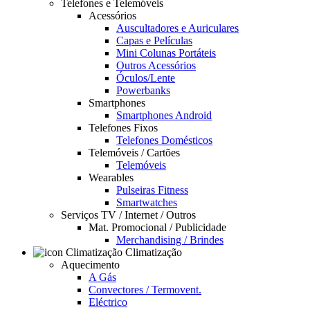
Telefones e Telemóveis
Acessórios
Auscultadores e Auriculares
Capas e Películas
Mini Colunas Portáteis
Outros Acessórios
Óculos/Lente
Powerbanks
Smartphones
Smartphones Android
Telefones Fixos
Telefones Domésticos
Telemóveis / Cartões
Telemóveis
Wearables
Pulseiras Fitness
Smartwatches
Serviços TV / Internet / Outros
Mat. Promocional / Publicidade
Merchandising / Brindes
Climatização
Aquecimento
A Gás
Convectores / Termovent.
Eléctrico