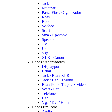
Jack
Multipar
Passa Fios / Organizador
Rcas
Rede
S-vídeo
Scart
Sma - Rp-sma-n
Speakon
TV
Usb
Vga
XLR - Canon
Cabos / Adaptadores
Displayport
Hdmi
Jack / Rca / XLR
Jack / Usb / Toslink
Rca / Ponto Traço / S-video
Scart - Rca
Telefone
Usb
Vga / Dvi / Hdmi
Cabos Em Rolo
Audio