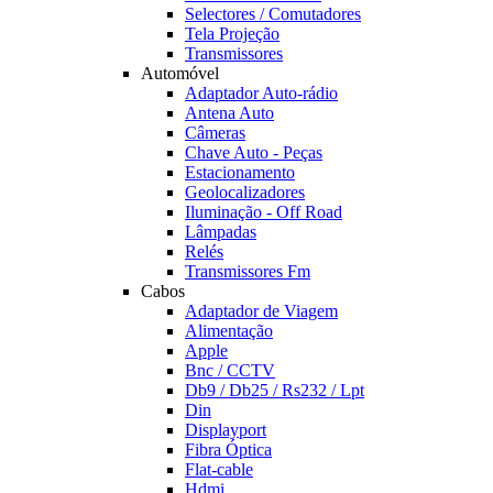
Selectores / Comutadores
Tela Projeção
Transmissores
Automóvel
Adaptador Auto-rádio
Antena Auto
Câmeras
Chave Auto - Peças
Estacionamento
Geolocalizadores
Iluminação - Off Road
Lâmpadas
Relés
Transmissores Fm
Cabos
Adaptador de Viagem
Alimentação
Apple
Bnc / CCTV
Db9 / Db25 / Rs232 / Lpt
Din
Displayport
Fibra Óptica
Flat-cable
Hdmi