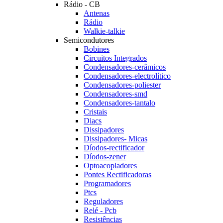
Rádio - CB
Antenas
Rádio
Walkie-talkie
Semicondutores
Bobines
Circuitos Integrados
Condensadores-cerâmicos
Condensadores-electrolítico
Condensadores-poliester
Condensadores-smd
Condensadores-tantalo
Cristais
Diacs
Dissipadores
Dissipadores- Micas
Díodos-rectificador
Díodos-zener
Optoacopladores
Pontes Rectificadoras
Programadores
Ptcs
Reguladores
Relé - Pcb
Resistências