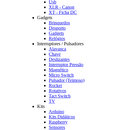
Usb
XLR - Canon
XT - Ficha DC
Gadgets
Brinquedos
Desporto
Gadgets
Relógios
Interruptores / Pulsadores
Alavanca
Chave
Deslizantes
Interruptor Pressão
Magnético
Micro Switch
Pulsador (Teimoso)
Rocker
Rotativos
Tact Switch
TV
Kits
Arduino
Kits Didáticos
Raspberry
Sensores