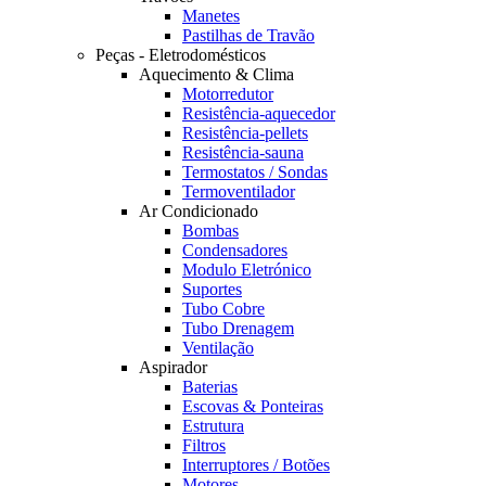
Manetes
Pastilhas de Travão
Peças - Eletrodomésticos
Aquecimento & Clima
Motorredutor
Resistência-aquecedor
Resistência-pellets
Resistência-sauna
Termostatos / Sondas
Termoventilador
Ar Condicionado
Bombas
Condensadores
Modulo Eletrónico
Suportes
Tubo Cobre
Tubo Drenagem
Ventilação
Aspirador
Baterias
Escovas & Ponteiras
Estrutura
Filtros
Interruptores / Botões
Motores