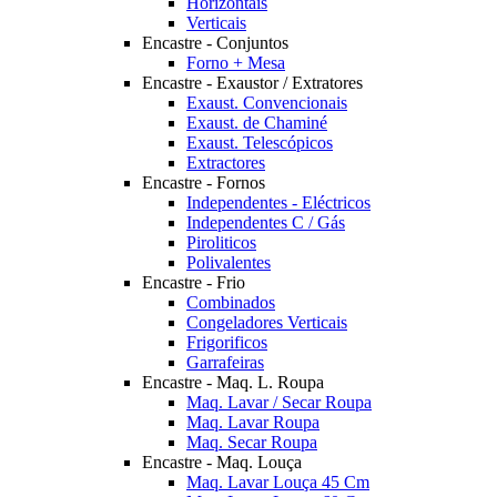
Horizontais
Verticais
Encastre - Conjuntos
Forno + Mesa
Encastre - Exaustor / Extratores
Exaust. Convencionais
Exaust. de Chaminé
Exaust. Telescópicos
Extractores
Encastre - Fornos
Independentes - Eléctricos
Independentes C / Gás
Piroliticos
Polivalentes
Encastre - Frio
Combinados
Congeladores Verticais
Frigorificos
Garrafeiras
Encastre - Maq. L. Roupa
Maq. Lavar / Secar Roupa
Maq. Lavar Roupa
Maq. Secar Roupa
Encastre - Maq. Louça
Maq. Lavar Louça 45 Cm