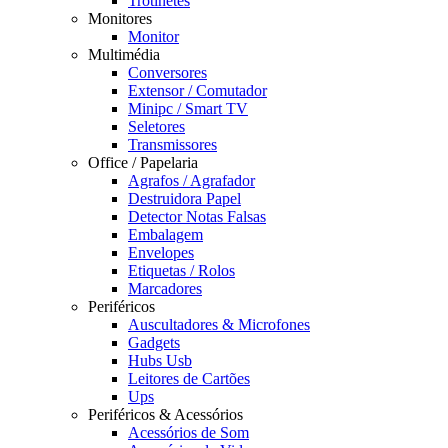
Trotinetes
Monitores
Monitor
Multimédia
Conversores
Extensor / Comutador
Minipc / Smart TV
Seletores
Transmissores
Office / Papelaria
Agrafos / Agrafador
Destruidora Papel
Detector Notas Falsas
Embalagem
Envelopes
Etiquetas / Rolos
Marcadores
Periféricos
Auscultadores & Microfones
Gadgets
Hubs Usb
Leitores de Cartões
Ups
Periféricos & Acessórios
Acessórios de Som