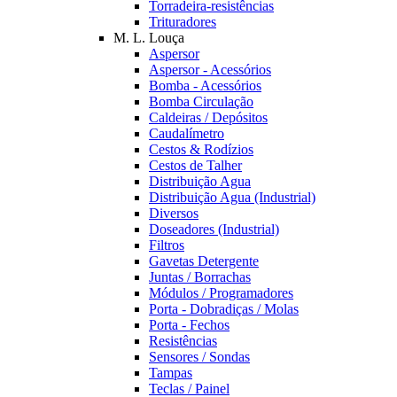
Torradeira-resistências
Trituradores
M. L. Louça
Aspersor
Aspersor - Acessórios
Bomba - Acessórios
Bomba Circulação
Caldeiras / Depósitos
Caudalímetro
Cestos & Rodízios
Cestos de Talher
Distribuição Agua
Distribuição Agua (Industrial)
Diversos
Doseadores (Industrial)
Filtros
Gavetas Detergente
Juntas / Borrachas
Módulos / Programadores
Porta - Dobradiças / Molas
Porta - Fechos
Resistências
Sensores / Sondas
Tampas
Teclas / Painel