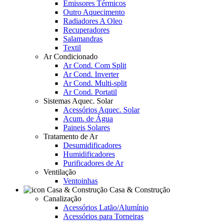
Emissores Térmicos
Outro Aquecimento
Radiadores A Oleo
Recuperadores
Salamandras
Textil
Ar Condicionado
Ar Cond. Com Split
Ar Cond. Inverter
Ar Cond. Multi-split
Ar Cond. Portatil
Sistemas Aquec. Solar
Acessórios Aquec. Solar
Acum. de Água
Paineis Solares
Tratamento de Ar
Desumidificadores
Humidificadores
Purificadores de Ar
Ventilação
Ventoinhas
Casa & Construção
Canalização
Acessórios Latão/Alumínio
Acessórios para Torneiras