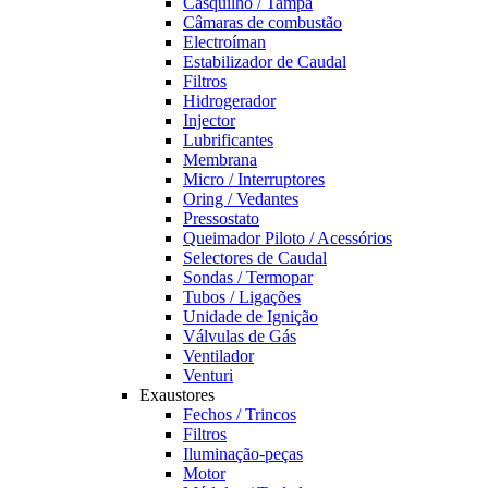
Casquilho / Tampa
Câmaras de combustão
Electroíman
Estabilizador de Caudal
Filtros
Hidrogerador
Injector
Lubrificantes
Membrana
Micro / Interruptores
Oring / Vedantes
Pressostato
Queimador Piloto / Acessórios
Selectores de Caudal
Sondas / Termopar
Tubos / Ligações
Unidade de Ignição
Válvulas de Gás
Ventilador
Venturi
Exaustores
Fechos / Trincos
Filtros
Iluminação-peças
Motor