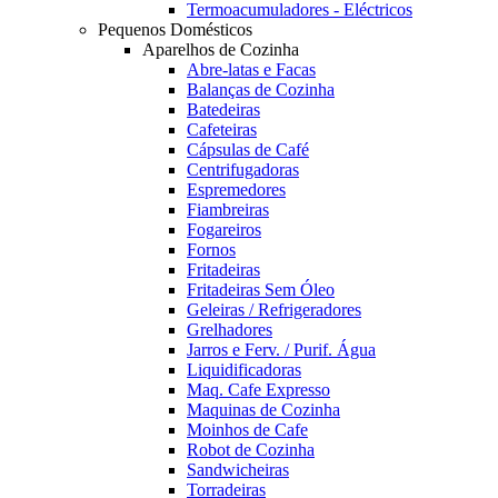
Termoacumuladores - Eléctricos
Pequenos Domésticos
Aparelhos de Cozinha
Abre-latas e Facas
Balanças de Cozinha
Batedeiras
Cafeteiras
Cápsulas de Café
Centrifugadoras
Espremedores
Fiambreiras
Fogareiros
Fornos
Fritadeiras
Fritadeiras Sem Óleo
Geleiras / Refrigeradores
Grelhadores
Jarros e Ferv. / Purif. Água
Liquidificadoras
Maq. Cafe Expresso
Maquinas de Cozinha
Moinhos de Cafe
Robot de Cozinha
Sandwicheiras
Torradeiras