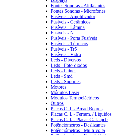
Displays
Fontes Sonoras - Altifalantes
Fontes Sonoras - Microfones
Fusíveis - Amplificador
Fusíveis - Cerâmicos
Fusíveis - Lâmina
Fusíveis - N
Fusíveis - Porta Fusíveis
Fusíveis - Térmicos
Fusíveis - Tr5
Fusíveis - Vidro
Leds - Diversos
Leds - Foto-diodos
Leds - Painel
Leds - Smd
Leds - Suportes
Motores
Módulos Laser
Módulos Termoeléctricos
Outros
Placas C. I. - Bread Boards
Placas C. I. - Ferram. / Liquidos
Placas C. I. - Placas C. I. -pcb
Potênciómetros - Deslizantes
Potênciómetros - Multi-volta