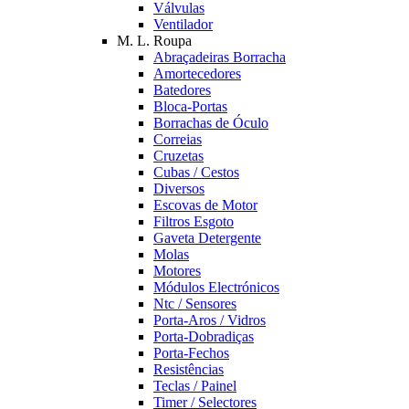
Válvulas
Ventilador
M. L. Roupa
Abraçadeiras Borracha
Amortecedores
Batedores
Bloca-Portas
Borrachas de Óculo
Correias
Cruzetas
Cubas / Cestos
Diversos
Escovas de Motor
Filtros Esgoto
Gaveta Detergente
Molas
Motores
Módulos Electrónicos
Ntc / Sensores
Porta-Aros / Vidros
Porta-Dobradiças
Porta-Fechos
Resistências
Teclas / Painel
Timer / Selectores