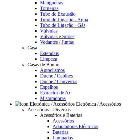
Mangueiras
Torneiras
Tubo de Exaustão
Tubo de Ligação - Agua
Tubo de Ligação - Gás
Válvulas
Válvulas e Sifões
Vedantes / Juntas
Casa
Estendais
Limpeza
Casas de Banho
Autoclismos
Duche / Cabines
Duche / Chuveiros
Espelhos
Extractor de Ar
Misturadoras
Eletrónica / Acessórios
Acessórios - Diversos
Acessórios e Baterias
Acessórios
Adaptadores Eléctricos
Baterias
Lampadas