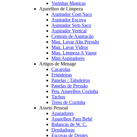
Varinhas Magicas
Aparelhos de Limpeza
Aspirador Com Saco
Aspirador Escova
Aspirador Sem Saco
Aspirador Vertical
Centrais de Aspiração
Maq. Lavar Alta Pressão
Maq. Lavar Vidros
Maq. Limpeza A Vapor
Mini Aspiradores
Artigos de Menage
Caçarolas
Frigideiras
Panelas / Tabuleiros
Panelas de Pressão
Peq. Aparelhos Cozinha
Tachos
Trens de Cozinha
Asseio Pessoal
Aparadores
Aparelhos Para Bebé
Balanças de W. C.
Depiladoras
Escovas de Dentes