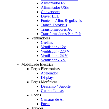
Alimentador 6V
Alimentador USB
Conversores
Driver LED
Fonte de Alim. Reguláveis
Transf. Toroidais
Transformadores Ac
Transformadores Para Pcb
Ventiladores
Grelhas
Ventilador - 12v
Ventilador - 220 V
Ventilador - 24 V
Ventilador - 5 V
Mobilidade Eléctrica
Peças Electronicas
Acelerador
Displays
Peças Mecânicas
Descanso / Suporte
Guarda Lamas
Rodas
Câmaras de Ar
Pneus
Travões