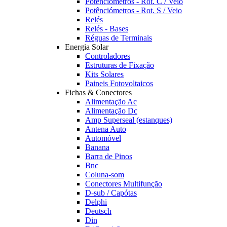
Potênciómetros - Rot. C / Veio
Potênciómetros - Rot. S / Veio
Relés
Relés - Bases
Réguas de Terminais
Energia Solar
Controladores
Estruturas de Fixação
Kits Solares
Paineis Fotovoltaicos
Fichas & Conectores
Alimentação Ac
Alimentação Dc
Amp Superseal (estanques)
Antena Auto
Automóvel
Banana
Barra de Pinos
Bnc
Coluna-som
Conectores Multifunção
D-sub / Capótas
Delphi
Deutsch
Din