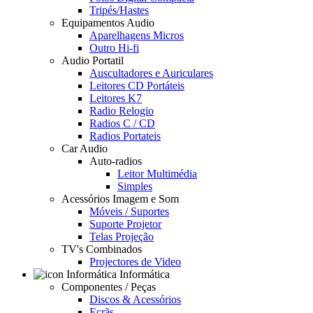
Tripés/Hastes
Equipamentos Audio
Aparelhagens Micros
Outro Hi-fi
Audio Portatil
Auscultadores e Auriculares
Leitores CD Portáteis
Leitores K7
Radio Relogio
Radios C / CD
Radios Portateis
Car Audio
Auto-radios
Leitor Multimédia
Simples
Acessórios Imagem e Som
Móveis / Suportes
Suporte Projetor
Telas Projeção
TV's Combinados
Projectores de Video
Informática
Componentes / Peças
Discos & Acessórios
Ecrãs