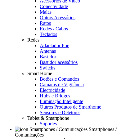
Acessórios de Video
Conectividade
Malas
Outros Acessórios
Ratos
Redes / Cabos
Teclados
Redes
Adaptador Poe
Antenas
Bastidor
Bastidor-acessórios
Switchs
Smart Home
Botões e Comandos
Camaras de Vigilância
Electricidade
Hubs e Bridges
Iluminação Inteligente
Outros Produtos de Smarthome
Sensores e Detetores
Tablet & Smartphone
Suportes
Smartphones /
Comunicações