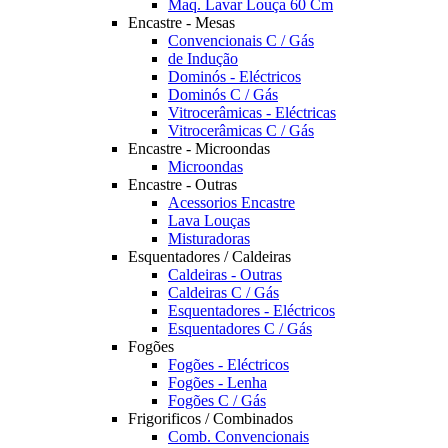
Maq. Lavar Louça 60 Cm
Encastre - Mesas
Convencionais C / Gás
de Indução
Dominós - Eléctricos
Dominós C / Gás
Vitrocerâmicas - Eléctricas
Vitrocerâmicas C / Gás
Encastre - Microondas
Microondas
Encastre - Outras
Acessorios Encastre
Lava Louças
Misturadoras
Esquentadores / Caldeiras
Caldeiras - Outras
Caldeiras C / Gás
Esquentadores - Eléctricos
Esquentadores C / Gás
Fogões
Fogões - Eléctricos
Fogões - Lenha
Fogões C / Gás
Frigorificos / Combinados
Comb. Convencionais