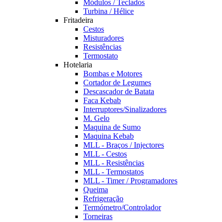
Módulos / Teclados
Turbina / Hélice
Fritadeira
Cestos
Misturadores
Resistências
Termostato
Hotelaria
Bombas e Motores
Cortador de Legumes
Descascador de Batata
Faca Kebab
Interruptores/Sinalizadores
M. Gelo
Maquina de Sumo
Maquina Kebab
MLL - Braços / Injectores
MLL - Cestos
MLL - Resistências
MLL - Termostatos
MLL - Timer / Programadores
Queima
Refrigeração
Termómetro/Controlador
Torneiras