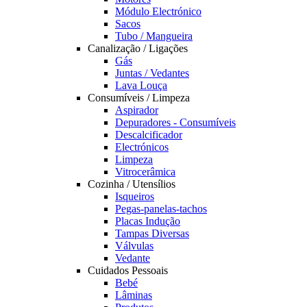
Módulo Electrónico
Sacos
Tubo / Mangueira
Canalização / Ligações
Gás
Juntas / Vedantes
Lava Louça
Consumíveis / Limpeza
Aspirador
Depuradores - Consumíveis
Descalcificador
Electrónicos
Limpeza
Vitrocerâmica
Cozinha / Utensílios
Isqueiros
Pegas-panelas-tachos
Placas Indução
Tampas Diversas
Válvulas
Vedante
Cuidados Pessoais
Bebé
Lâminas