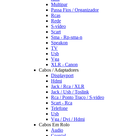
Multipar
Passa Fios / Organizador
Rcas
Rede
S-vídeo
Scart
Sma - Rp-sma-n
Speakon
TV
Usb
Vga
XLR - Canon
Cabos / Adaptadores
Displayport
Hdmi
Jack / Rca / XLR
Jack / Usb / Toslink
Rca / Ponto Traço / S-video
Scart - Rca
Telefone
Usb
Vga / Dvi / Hdmi
Cabos Em Rolo
Audio
Coaxial