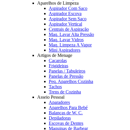
Aparelhos de Limpeza
Aspirador Com Saco
Aspirador Escova
Aspirador Sem Saco
Aspirador Vertical
Centrais de Aspiração
Maq. Lavar Alta Pressão
Maq. Lavar Vidros
Maq. Limpeza A Vapor
Mini Aspiradores
Artigos de Menage
Caçarolas
Frigideiras
Panelas / Tabuleiros
Panelas de Pressão
Peq. Aparelhos Cozinha
Tachos
Trens de Cozinha
Asseio Pessoal
Aparadores
Aparelhos Para Bebé
Balanças de W. C.
Depiladoras
Escovas de Dentes
Maquinas de Barbear