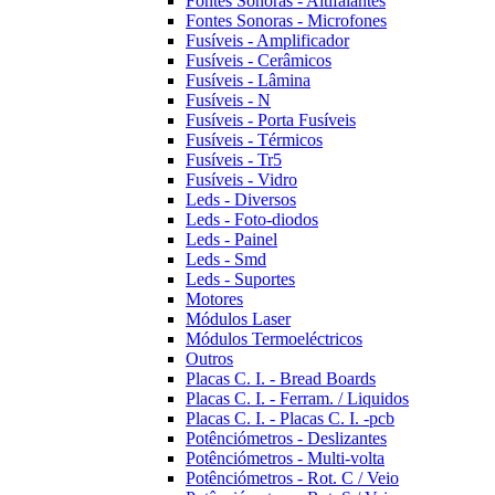
Fontes Sonoras - Altifalantes
Fontes Sonoras - Microfones
Fusíveis - Amplificador
Fusíveis - Cerâmicos
Fusíveis - Lâmina
Fusíveis - N
Fusíveis - Porta Fusíveis
Fusíveis - Térmicos
Fusíveis - Tr5
Fusíveis - Vidro
Leds - Diversos
Leds - Foto-diodos
Leds - Painel
Leds - Smd
Leds - Suportes
Motores
Módulos Laser
Módulos Termoeléctricos
Outros
Placas C. I. - Bread Boards
Placas C. I. - Ferram. / Liquidos
Placas C. I. - Placas C. I. -pcb
Potênciómetros - Deslizantes
Potênciómetros - Multi-volta
Potênciómetros - Rot. C / Veio