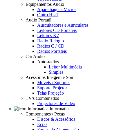
Equipamentos Audio
Aparelhagens Micros
Outro Hi-fi
Audio Portatil
Auscultadores e Auriculares
Leitores CD Portáteis
Leitores K7
Radio Relogio
Radios C / CD
Radios Portateis
Car Audio
Auto-radios
Leitor Multimédia
Simples
Acessórios Imagem e Som
Móveis / Suportes
Suporte Projetor
Telas Projeção
TV's Combinados
Projectores de Video
Informática
Componentes / Peças
Discos & Acessórios
Ecrãs
Fontes de Alimentação