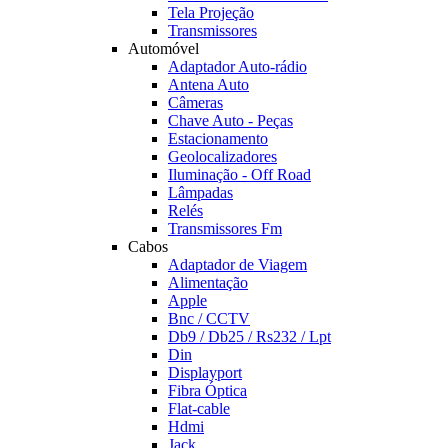
Tela Projeção
Transmissores
Automóvel
Adaptador Auto-rádio
Antena Auto
Câmeras
Chave Auto - Peças
Estacionamento
Geolocalizadores
Iluminação - Off Road
Lâmpadas
Relés
Transmissores Fm
Cabos
Adaptador de Viagem
Alimentação
Apple
Bnc / CCTV
Db9 / Db25 / Rs232 / Lpt
Din
Displayport
Fibra Óptica
Flat-cable
Hdmi
Jack