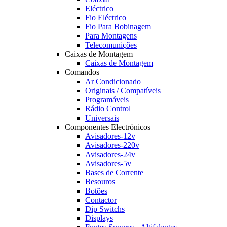
Eléctrico
Fio Eléctrico
Fio Para Bobinagem
Para Montagens
Telecomunições
Caixas de Montagem
Caixas de Montagem
Comandos
Ar Condicionado
Originais / Compatíveis
Programáveis
Rádio Control
Universais
Componentes Electrónicos
Avisadores-12v
Avisadores-220v
Avisadores-24v
Avisadores-5v
Bases de Corrente
Besouros
Botões
Contactor
Dip Switchs
Displays