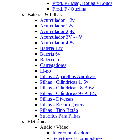
Prod. P / Maq. Roupa e Louça
Prod. P / Queima
Baterias & Pilhas
Acumulador 1,2v
Acumulador 12v
Acumulador 2,4v
Acumulador 3V - 4V
Acumulador 4,8v
Bateria 12v
Bateria 6v
Bateria Tel.
Carregadores
Li-po
Pilhas - Aparelhos Auditivos
Pilhas - Cilíndricas 1. 5v
Pilhas - Cilíndricas 3v A 6v
Pilhas - Cilíndricas 9v A 12v
Pilhas - Diversas
Pilhas - Recarregáveis
Pilhas - Tipo Botão
Suportes Para Pilhas
Eletrónica
Audio / Vídeo
Intercomunicadores
Selectores / Comutadores