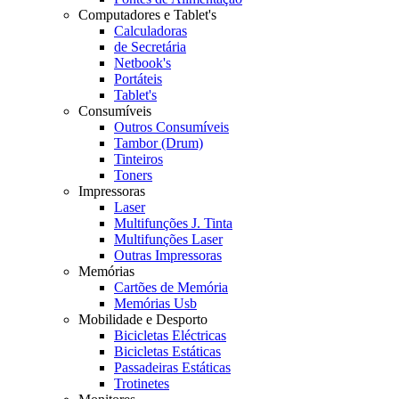
Computadores e Tablet's
Calculadoras
de Secretária
Netbook's
Portáteis
Tablet's
Consumíveis
Outros Consumíveis
Tambor (Drum)
Tinteiros
Toners
Impressoras
Laser
Multifunções J. Tinta
Multifunções Laser
Outras Impressoras
Memórias
Cartões de Memória
Memórias Usb
Mobilidade e Desporto
Bicicletas Eléctricas
Bicicletas Estáticas
Passadeiras Estáticas
Trotinetes