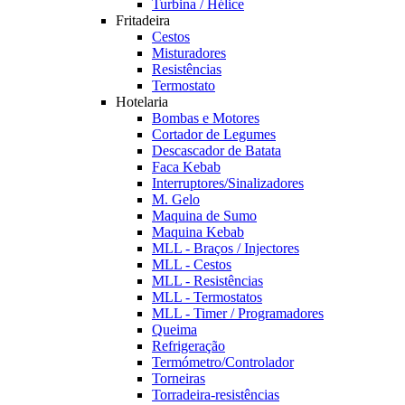
Turbina / Hélice
Fritadeira
Cestos
Misturadores
Resistências
Termostato
Hotelaria
Bombas e Motores
Cortador de Legumes
Descascador de Batata
Faca Kebab
Interruptores/Sinalizadores
M. Gelo
Maquina de Sumo
Maquina Kebab
MLL - Braços / Injectores
MLL - Cestos
MLL - Resistências
MLL - Termostatos
MLL - Timer / Programadores
Queima
Refrigeração
Termómetro/Controlador
Torneiras
Torradeira-resistências