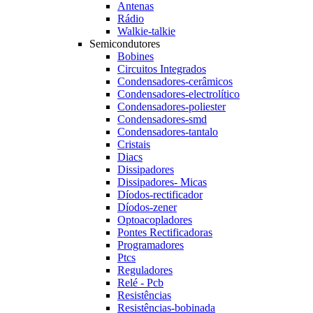
Antenas
Rádio
Walkie-talkie
Semicondutores
Bobines
Circuitos Integrados
Condensadores-cerâmicos
Condensadores-electrolítico
Condensadores-poliester
Condensadores-smd
Condensadores-tantalo
Cristais
Diacs
Dissipadores
Dissipadores- Micas
Díodos-rectificador
Díodos-zener
Optoacopladores
Pontes Rectificadoras
Programadores
Ptcs
Reguladores
Relé - Pcb
Resistências
Resistências-bobinada