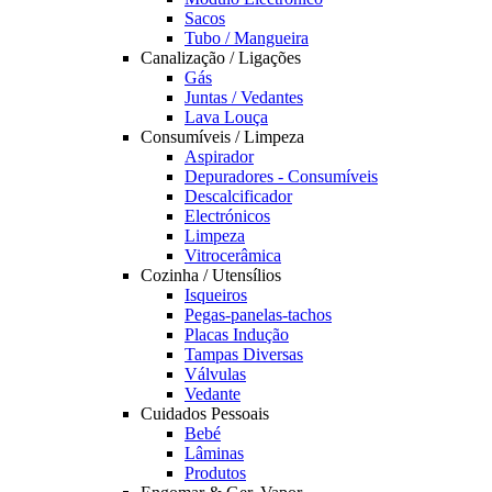
Sacos
Tubo / Mangueira
Canalização / Ligações
Gás
Juntas / Vedantes
Lava Louça
Consumíveis / Limpeza
Aspirador
Depuradores - Consumíveis
Descalcificador
Electrónicos
Limpeza
Vitrocerâmica
Cozinha / Utensílios
Isqueiros
Pegas-panelas-tachos
Placas Indução
Tampas Diversas
Válvulas
Vedante
Cuidados Pessoais
Bebé
Lâminas
Produtos