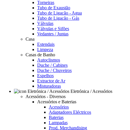
Torneiras
Tubo de Exaustão
Tubo de Ligação - Agua
Tubo de Ligação - Gás
Válvulas
Válvulas e Sifões
Vedantes / Juntas
Casa
Estendais
Limpeza
Casas de Banho
Autoclismos
Duche / Cabines
Duche / Chuveiros
Espelhos
Extractor de Ar
Misturadoras
Eletrónica / Acessórios
Acessórios - Diversos
Acessórios e Baterias
Acessórios
Adaptadores Eléctricos
Baterias
Lampadas
Prod. Merchandising