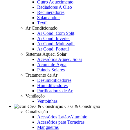
Outro Aquecimento
Radiadores A Oleo
Recuperadores
Salamandras
Textil
Ar Condicionado
Ar Cond. Com Split
Ar Cond. Inverter
Ar Cond. Multi-split
Ar Cond. Portatil
Sistemas Aquec. Solar
Acessórios Aquec. Solar
Acum. de Água
Paineis Solares
Tratamento de Ar
Desumidificadores
Humidificadores
Purificadores de Ar
Ventilação
Ventoinhas
Casa & Construção
Canalização
Acessórios Latão/Alumínio
Acessórios para Torneiras
Mangueiras