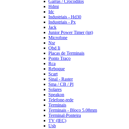
Garras / Crocodilos
Hdmi
Idc
Industriais - Hd30
Industriais - Px
Jack
Junior Power Timer (jpt)
Microfone
Nsr
Obd Ii
Placas de Terminais
Ponto Traço
Rca
Reboque
Scart
Sinal - Raster
Sma / CB / Pl
Solares
Speakon
Telefone-rede
Terminais
Terminais - Bloco 5.08mm
Terminal-Ponteira
TV (IEC)
Usb