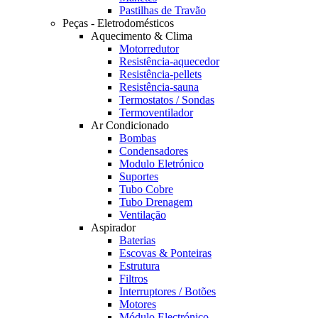
Pastilhas de Travão
Peças - Eletrodomésticos
Aquecimento & Clima
Motorredutor
Resistência-aquecedor
Resistência-pellets
Resistência-sauna
Termostatos / Sondas
Termoventilador
Ar Condicionado
Bombas
Condensadores
Modulo Eletrónico
Suportes
Tubo Cobre
Tubo Drenagem
Ventilação
Aspirador
Baterias
Escovas & Ponteiras
Estrutura
Filtros
Interruptores / Botões
Motores
Módulo Electrónico