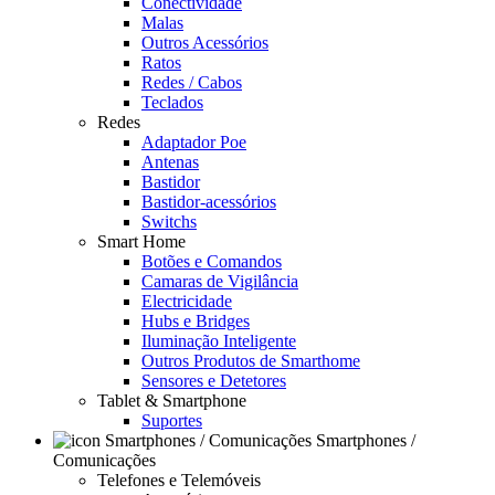
Conectividade
Malas
Outros Acessórios
Ratos
Redes / Cabos
Teclados
Redes
Adaptador Poe
Antenas
Bastidor
Bastidor-acessórios
Switchs
Smart Home
Botões e Comandos
Camaras de Vigilância
Electricidade
Hubs e Bridges
Iluminação Inteligente
Outros Produtos de Smarthome
Sensores e Detetores
Tablet & Smartphone
Suportes
Smartphones /
Comunicações
Telefones e Telemóveis