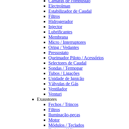
Câmaras de combustão
Electroíman
Estabilizador de Caudal
Filtros
Hidrogerador
Injector
Lubrificantes
Membrana
Micro / Interruptores
Oring / Vedantes
Pressostato
Queimador Piloto / Acessórios
Selectores de Caudal
Sondas / Termopar
Tubos / Ligações
Unidade de Ignição
Válvulas de Gás
Ventilador
Venturi
Exaustores
Fechos / Trincos
Filtros
Iluminação-peças
Motor
Módulos / Teclados