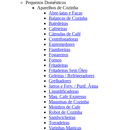
Pequenos Domésticos
Aparelhos de Cozinha
Abre-latas e Facas
Balanças de Cozinha
Batedeiras
Cafeteiras
Cápsulas de Café
Centrifugadoras
Espremedores
Fiambreiras
Fogareiros
Fornos
Fritadeiras
Fritadeiras Sem Óleo
Geleiras / Refrigeradores
Grelhadores
Jarros e Ferv. / Purif. Água
Liquidificadoras
Maq. Cafe Expresso
Maquinas de Cozinha
Moinhos de Cafe
Robot de Cozinha
Sandwicheiras
Torradeiras
Varinhas Magicas