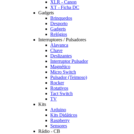
XLR - Canon
XT - Ficha DC
Gadgets
Brinquedos
Desporto
Gadgets
Relógios
Interruptores / Pulsadores
Alavanca
Chave
Deslizantes
Interruptor Pulsador
Magnético
Micro Switch
Pulsador (Teimoso)
Rocker
Rotativos
Tact Switch
TV
Kits
Arduino
Kits Didáticos
Raspberry
Sensores
Rádio - CB