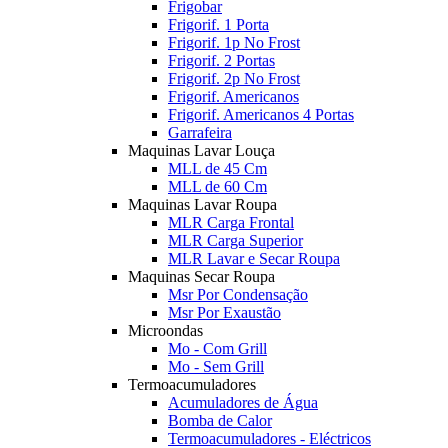
Frigobar
Frigorif. 1 Porta
Frigorif. 1p No Frost
Frigorif. 2 Portas
Frigorif. 2p No Frost
Frigorif. Americanos
Frigorif. Americanos 4 Portas
Garrafeira
Maquinas Lavar Louça
MLL de 45 Cm
MLL de 60 Cm
Maquinas Lavar Roupa
MLR Carga Frontal
MLR Carga Superior
MLR Lavar e Secar Roupa
Maquinas Secar Roupa
Msr Por Condensação
Msr Por Exaustão
Microondas
Mo - Com Grill
Mo - Sem Grill
Termoacumuladores
Acumuladores de Água
Bomba de Calor
Termoacumuladores - Eléctricos