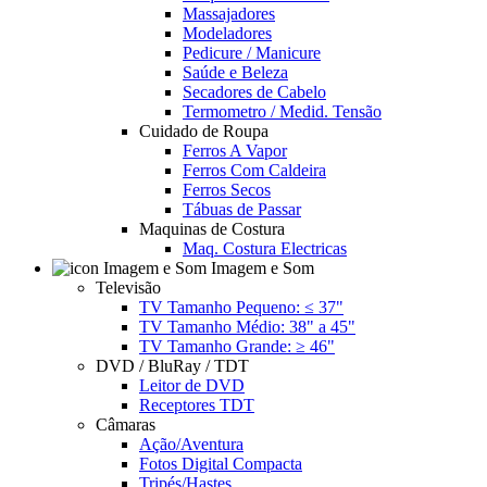
Massajadores
Modeladores
Pedicure / Manicure
Saúde e Beleza
Secadores de Cabelo
Termometro / Medid. Tensão
Cuidado de Roupa
Ferros A Vapor
Ferros Com Caldeira
Ferros Secos
Tábuas de Passar
Maquinas de Costura
Maq. Costura Electricas
Imagem e Som
Televisão
TV Tamanho Pequeno: ≤ 37"
TV Tamanho Médio: 38" a 45"
TV Tamanho Grande: ≥ 46"
DVD / BluRay / TDT
Leitor de DVD
Receptores TDT
Câmaras
Ação/Aventura
Fotos Digital Compacta
Tripés/Hastes