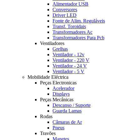
Alimentador USB
Conversores
Driver LED
Fonte de Alim. Reguláveis
Transf. Toroidais
Transformadores Ac
Transformadores Para Pcb
Ventiladores
Grelhas
Ventilador - 12v
Ventilador - 220 V
Ventilador - 24 V
Ventilador - 5 V
Mobilidade Eléctrica
Peças Electronicas
Acelerador
Displays
Peças Mecânicas
Descanso / Suporte
Guarda Lamas
Rodas
Câmaras de Ar
Pneus
Travões
Manetes