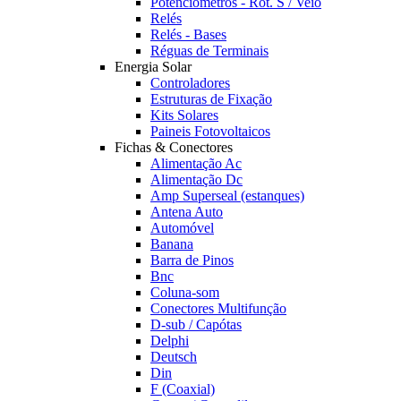
Potênciómetros - Rot. S / Veio
Relés
Relés - Bases
Réguas de Terminais
Energia Solar
Controladores
Estruturas de Fixação
Kits Solares
Paineis Fotovoltaicos
Fichas & Conectores
Alimentação Ac
Alimentação Dc
Amp Superseal (estanques)
Antena Auto
Automóvel
Banana
Barra de Pinos
Bnc
Coluna-som
Conectores Multifunção
D-sub / Capótas
Delphi
Deutsch
Din
F (Coaxial)