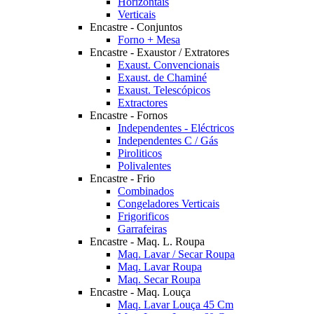
Horizontais
Verticais
Encastre - Conjuntos
Forno + Mesa
Encastre - Exaustor / Extratores
Exaust. Convencionais
Exaust. de Chaminé
Exaust. Telescópicos
Extractores
Encastre - Fornos
Independentes - Eléctricos
Independentes C / Gás
Piroliticos
Polivalentes
Encastre - Frio
Combinados
Congeladores Verticais
Frigorificos
Garrafeiras
Encastre - Maq. L. Roupa
Maq. Lavar / Secar Roupa
Maq. Lavar Roupa
Maq. Secar Roupa
Encastre - Maq. Louça
Maq. Lavar Louça 45 Cm