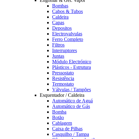
Engomar & Ger. Vapor
Bombas
Cabos & Tubos
Caldeira
Capas
Depositos
Electrovalvulas
Ferro Completo
Filtros
Interruptores
Juntas
Módulo Electrónico
Plásticos - Estrutura
Pressostato
Resistência
Termostato
Válvulas / Tampões
Esquentador / Caldeira
Automático de Aguá
Automático de Gás
Bomba
Botão
Cablagem
Caixa de Pilhas
Casquilho / Tampa