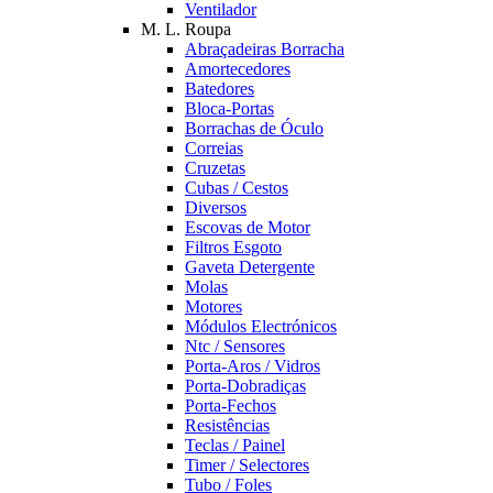
Ventilador
M. L. Roupa
Abraçadeiras Borracha
Amortecedores
Batedores
Bloca-Portas
Borrachas de Óculo
Correias
Cruzetas
Cubas / Cestos
Diversos
Escovas de Motor
Filtros Esgoto
Gaveta Detergente
Molas
Motores
Módulos Electrónicos
Ntc / Sensores
Porta-Aros / Vidros
Porta-Dobradiças
Porta-Fechos
Resistências
Teclas / Painel
Timer / Selectores
Tubo / Foles