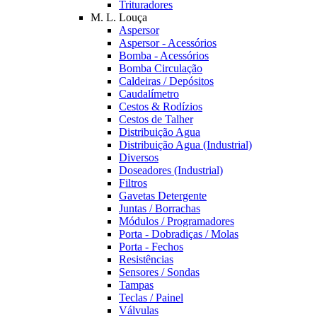
Trituradores
M. L. Louça
Aspersor
Aspersor - Acessórios
Bomba - Acessórios
Bomba Circulação
Caldeiras / Depósitos
Caudalímetro
Cestos & Rodízios
Cestos de Talher
Distribuição Agua
Distribuição Agua (Industrial)
Diversos
Doseadores (Industrial)
Filtros
Gavetas Detergente
Juntas / Borrachas
Módulos / Programadores
Porta - Dobradiças / Molas
Porta - Fechos
Resistências
Sensores / Sondas
Tampas
Teclas / Painel
Válvulas