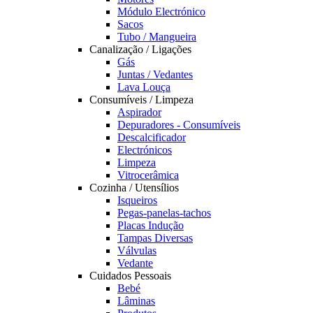
Módulo Electrónico
Sacos
Tubo / Mangueira
Canalização / Ligações
Gás
Juntas / Vedantes
Lava Louça
Consumíveis / Limpeza
Aspirador
Depuradores - Consumíveis
Descalcificador
Electrónicos
Limpeza
Vitrocerâmica
Cozinha / Utensílios
Isqueiros
Pegas-panelas-tachos
Placas Indução
Tampas Diversas
Válvulas
Vedante
Cuidados Pessoais
Bebé
Lâminas