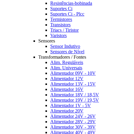
Resistências-bobinada
Suportes Ci
Suportes Ci - Plcc
Termistores
Transistors
Triacs / Tiristor
Varistors
Sensores
Sensor Indutivo
Sensores de Nível
Transformadores / Fontes
Alim. Reguláveis
Alim. Universais
Alimentador 09V - 10V
Alimentador 12V
Alimentador 13V - 15V
Alimentador 16V
Alimentador 18V / 18,5V
Alimentador 19V / 19,5V
Alimentador 1V - 5V
Alimentador 20V
Alimentador 24V - 26V
Alimentador 28V - 29V
Alimentador 30V - 39V
Alimentador 40V - 49V