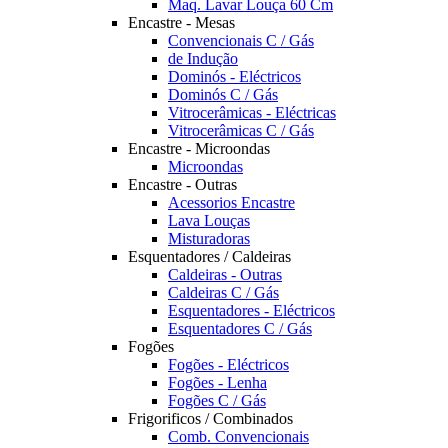
Maq. Lavar Louça 60 Cm
Encastre - Mesas
Convencionais C / Gás
de Indução
Dominós - Eléctricos
Dominós C / Gás
Vitrocerâmicas - Eléctricas
Vitrocerâmicas C / Gás
Encastre - Microondas
Microondas
Encastre - Outras
Acessorios Encastre
Lava Louças
Misturadoras
Esquentadores / Caldeiras
Caldeiras - Outras
Caldeiras C / Gás
Esquentadores - Eléctricos
Esquentadores C / Gás
Fogões
Fogões - Eléctricos
Fogões - Lenha
Fogões C / Gás
Frigorificos / Combinados
Comb. Convencionais