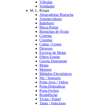
Válvulas
Ventilador
M. L. Roupa
Abraçadeiras Borracha
Amortecedores
Batedores
Bloca-Portas
Borrachas de Óculo
Correias
Cruzetas
Cubas / Cestos
Diversos
Escovas de Motor
Filtros Esgoto
Gaveta Detergente
Molas
Motores
Módulos Electrónicos
Ntc / Sensores
Porta-Aros / Vidros
Porta-Dobradiças
Porta-Fechos
Resistências
Teclas / Painel
Timer / Selectores