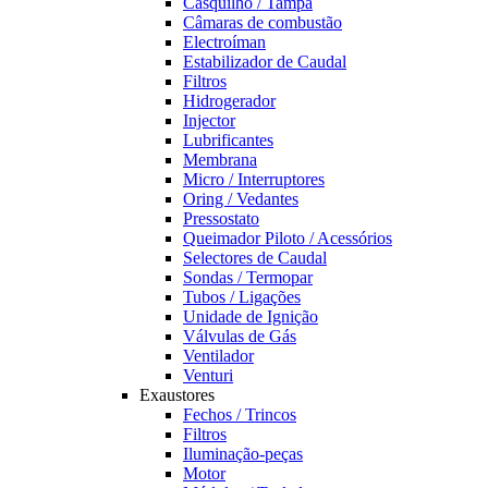
Casquilho / Tampa
Câmaras de combustão
Electroíman
Estabilizador de Caudal
Filtros
Hidrogerador
Injector
Lubrificantes
Membrana
Micro / Interruptores
Oring / Vedantes
Pressostato
Queimador Piloto / Acessórios
Selectores de Caudal
Sondas / Termopar
Tubos / Ligações
Unidade de Ignição
Válvulas de Gás
Ventilador
Venturi
Exaustores
Fechos / Trincos
Filtros
Iluminação-peças
Motor