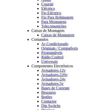
Coaxial
Eléctrico
Fio Eléctrico
Fio Para Bobinagem
Para Montagens
Telecomunições
Caixas de Montagem
Caixas de Montagem
Comandos
Ar Condicionado
Originais / Compatíveis
Programáveis
Rádio Control
Universais
Componentes Electrónicos
Avisadores-12v
Avisadores-220v
Avisadores-24v
Avisadores-5v
Bases de Corrente
Besouros
Botões
Contactor
Dip Switchs