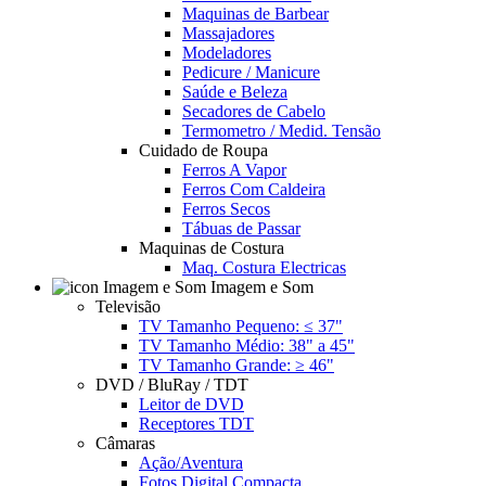
Maquinas de Barbear
Massajadores
Modeladores
Pedicure / Manicure
Saúde e Beleza
Secadores de Cabelo
Termometro / Medid. Tensão
Cuidado de Roupa
Ferros A Vapor
Ferros Com Caldeira
Ferros Secos
Tábuas de Passar
Maquinas de Costura
Maq. Costura Electricas
Imagem e Som
Televisão
TV Tamanho Pequeno: ≤ 37"
TV Tamanho Médio: 38" a 45"
TV Tamanho Grande: ≥ 46"
DVD / BluRay / TDT
Leitor de DVD
Receptores TDT
Câmaras
Ação/Aventura
Fotos Digital Compacta