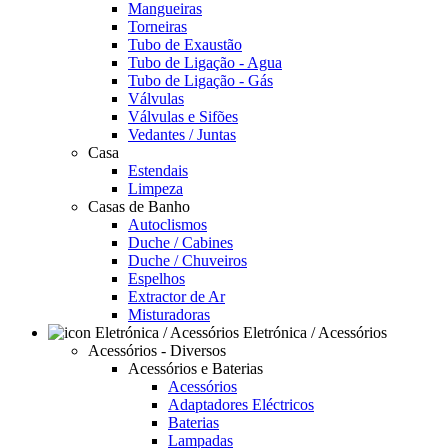
Mangueiras
Torneiras
Tubo de Exaustão
Tubo de Ligação - Agua
Tubo de Ligação - Gás
Válvulas
Válvulas e Sifões
Vedantes / Juntas
Casa
Estendais
Limpeza
Casas de Banho
Autoclismos
Duche / Cabines
Duche / Chuveiros
Espelhos
Extractor de Ar
Misturadoras
Eletrónica / Acessórios
Acessórios - Diversos
Acessórios e Baterias
Acessórios
Adaptadores Eléctricos
Baterias
Lampadas