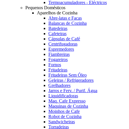
Termoacumuladores - Eléctricos
Pequenos Domésticos
Aparelhos de Cozinha
Abre-latas e Facas
Balanças de Cozinha
Batedeiras
Cafeteiras
Cápsulas de Café
Centrifugadoras
Espremedores
Fiambreiras
Fogareiros
Fornos
Fritadeiras
Fritadeiras Sem Óleo
Geleiras / Refrigeradores
Grelhadores
Jarros e Ferv. / Purif. Água
Liquidificadoras
Maq. Cafe Expresso
Maquinas de Cozinha
Moinhos de Cafe
Robot de Cozinha
Sandwicheiras
Torradeiras