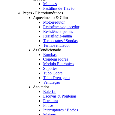
Manetes
Pastilhas de Travão
Peças - Eletrodomésticos
Aquecimento & Clima
Motorredutor
Resistência-aquecedor
Resistência-pellets
Resistência-sauna
Termostatos / Sondas
Termoventilador
Ar Condicionado
Bombas
Condensadores
Modulo Eletrónico
Suportes
Tubo Cobre
Tubo Drenagem
Ventilação
Aspirador
Baterias
Escovas & Ponteiras
Estrutura
Filtros
Interruptores / Botões
Motores