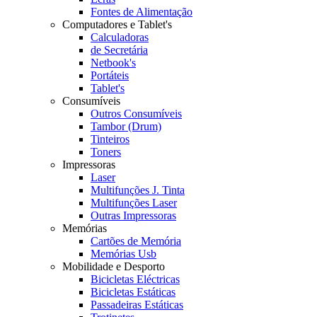
Fontes de Alimentação
Computadores e Tablet's
Calculadoras
de Secretária
Netbook's
Portáteis
Tablet's
Consumíveis
Outros Consumíveis
Tambor (Drum)
Tinteiros
Toners
Impressoras
Laser
Multifunções J. Tinta
Multifunções Laser
Outras Impressoras
Memórias
Cartões de Memória
Memórias Usb
Mobilidade e Desporto
Bicicletas Eléctricas
Bicicletas Estáticas
Passadeiras Estáticas