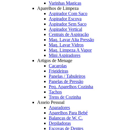
Varinhas Magicas
Aparelhos de Limpeza
Aspirador Com Saco
Aspirador Escova
Aspirador Sem Saco
Aspirador Vertical
Centrais de Aspiração
Maq. Lavar Alta Pressão
Maq. Lavar Vidros
Maq. Limpeza A Vapor
Mini Aspiradores
Artigos de Menage
Caçarolas
Frigideiras
Panelas / Tabuleiros
Panelas de Pressão
Peq. Aparelhos Cozinha
Tachos
Trens de Cozinha
Asseio Pessoal
Aparadores
Aparelhos Para Bebé
Balanças de W. C.
Depiladoras
Escovas de Dentes