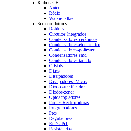
Rádio - CB
Antenas
Rádio
Walkie-talkie
Semicondutores
Bobines
Circuitos Integrados
Condensadores-cerâmicos
Condensadores-electrolítico
Condensadores-poliester
Condensadores-smd
Condensadores-tantalo
Cristais
Diacs
Dissipadores
Dissipadores- Micas
Díodos-rectificador
Díodos-zener
Optoacopladores
Pontes Rectificadoras
Programadores
Ptcs
Reguladores
Relé - Pcb
Resistências