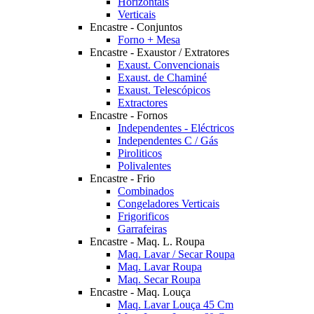
Horizontais
Verticais
Encastre - Conjuntos
Forno + Mesa
Encastre - Exaustor / Extratores
Exaust. Convencionais
Exaust. de Chaminé
Exaust. Telescópicos
Extractores
Encastre - Fornos
Independentes - Eléctricos
Independentes C / Gás
Piroliticos
Polivalentes
Encastre - Frio
Combinados
Congeladores Verticais
Frigorificos
Garrafeiras
Encastre - Maq. L. Roupa
Maq. Lavar / Secar Roupa
Maq. Lavar Roupa
Maq. Secar Roupa
Encastre - Maq. Louça
Maq. Lavar Louça 45 Cm