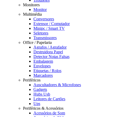
Trotinetes
Monitores
Monitor
Multimédia
Conversores
Extensor / Comutador
Minipc / Smart TV
Seletores
Transmissores
Office / Papelaria
Agrafos / Agrafador
Destruidora Papel
Detector Notas Falsas
Embalagem
Envelopes
Etiquetas / Rolos
Marcadores
Periféricos
Auscultadores & Microfones
Gadgets
Hubs Usb
Leitores de Cartões
Ups
Periféricos & Acessórios
Acessórios de Som