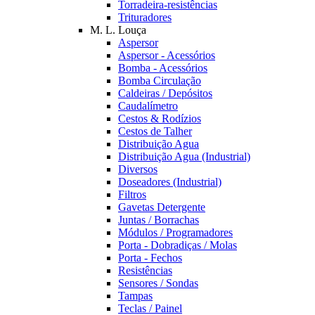
Torradeira-resistências
Trituradores
M. L. Louça
Aspersor
Aspersor - Acessórios
Bomba - Acessórios
Bomba Circulação
Caldeiras / Depósitos
Caudalímetro
Cestos & Rodízios
Cestos de Talher
Distribuição Agua
Distribuição Agua (Industrial)
Diversos
Doseadores (Industrial)
Filtros
Gavetas Detergente
Juntas / Borrachas
Módulos / Programadores
Porta - Dobradiças / Molas
Porta - Fechos
Resistências
Sensores / Sondas
Tampas
Teclas / Painel