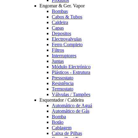
Produtos
Engomar & Ger. Vapor
Bombas
Cabos & Tubos
Caldeira
Capas
Depositos
Electrovalvulas
Ferro Completo
Filtros
Interruptores
Juntas
Módulo Electrónico
Plásticos - Estrutura
Pressostato
Resistência
Termostato
Válvulas / Tampões
Esquentador / Caldeira
Automático de Aguá
Automático de Gás
Bomba
Botão
Cablagem
Caixa de Pilhas