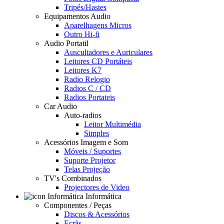
Tripés/Hastes
Equipamentos Audio
Aparelhagens Micros
Outro Hi-fi
Audio Portatil
Auscultadores e Auriculares
Leitores CD Portáteis
Leitores K7
Radio Relogio
Radios C / CD
Radios Portateis
Car Audio
Auto-radios
Leitor Multimédia
Simples
Acessórios Imagem e Som
Móveis / Suportes
Suporte Projetor
Telas Projeção
TV's Combinados
Projectores de Video
Informática
Componentes / Peças
Discos & Acessórios
Ecrãs