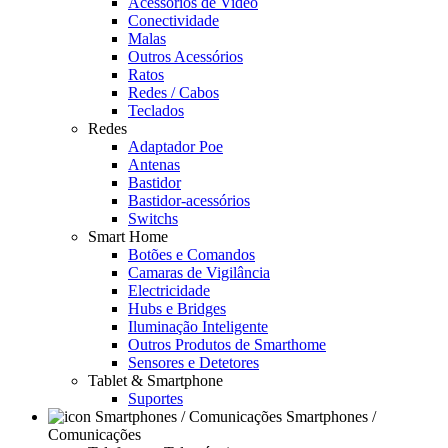
Acessórios de Video
Conectividade
Malas
Outros Acessórios
Ratos
Redes / Cabos
Teclados
Redes
Adaptador Poe
Antenas
Bastidor
Bastidor-acessórios
Switchs
Smart Home
Botões e Comandos
Camaras de Vigilância
Electricidade
Hubs e Bridges
Iluminação Inteligente
Outros Produtos de Smarthome
Sensores e Detetores
Tablet & Smartphone
Suportes
Smartphones /
Comunicações