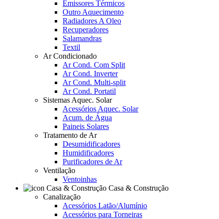
Emissores Térmicos
Outro Aquecimento
Radiadores A Oleo
Recuperadores
Salamandras
Textil
Ar Condicionado
Ar Cond. Com Split
Ar Cond. Inverter
Ar Cond. Multi-split
Ar Cond. Portatil
Sistemas Aquec. Solar
Acessórios Aquec. Solar
Acum. de Água
Paineis Solares
Tratamento de Ar
Desumidificadores
Humidificadores
Purificadores de Ar
Ventilação
Ventoinhas
Casa & Construção
Canalização
Acessórios Latão/Alumínio
Acessórios para Torneiras