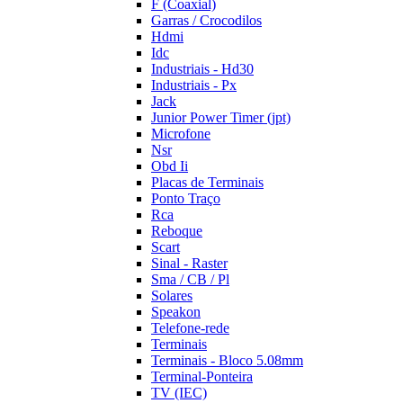
F (Coaxial)
Garras / Crocodilos
Hdmi
Idc
Industriais - Hd30
Industriais - Px
Jack
Junior Power Timer (jpt)
Microfone
Nsr
Obd Ii
Placas de Terminais
Ponto Traço
Rca
Reboque
Scart
Sinal - Raster
Sma / CB / Pl
Solares
Speakon
Telefone-rede
Terminais
Terminais - Bloco 5.08mm
Terminal-Ponteira
TV (IEC)