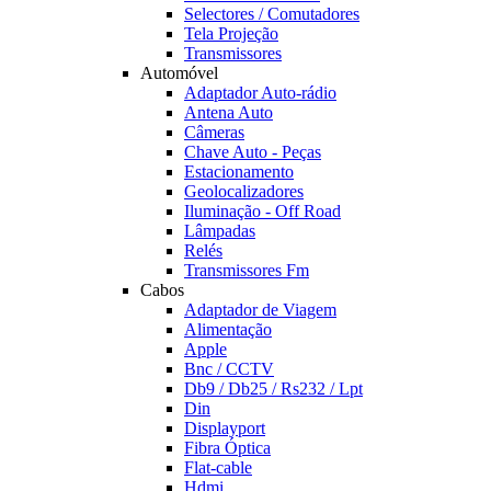
Selectores / Comutadores
Tela Projeção
Transmissores
Automóvel
Adaptador Auto-rádio
Antena Auto
Câmeras
Chave Auto - Peças
Estacionamento
Geolocalizadores
Iluminação - Off Road
Lâmpadas
Relés
Transmissores Fm
Cabos
Adaptador de Viagem
Alimentação
Apple
Bnc / CCTV
Db9 / Db25 / Rs232 / Lpt
Din
Displayport
Fibra Óptica
Flat-cable
Hdmi