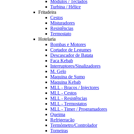
Módulos / Teclados
Turbina / Hélice
Fritadeira
Cestos
Misturadores
Resistências
Termostato
Hotelaria
Bombas e Motores
Cortador de Legumes
Descascador de Batata
Faca Kebab
Interruptores/Sinalizadores
M. Gelo
Maquina de Sumo
Maquina Kebab
MLL - Braços / Injectores
MLL - Cestos
MLL - Resistências
MLL - Termostatos
MLL - Timer / Programadores
Queima
Refrigeração
Termómetro/Controlador
Torneiras