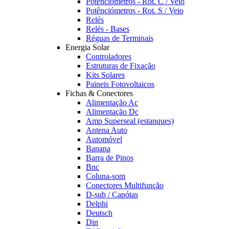
Potênciómetros - Rot. C / Veio
Potênciómetros - Rot. S / Veio
Relés
Relés - Bases
Réguas de Terminais
Energia Solar
Controladores
Estruturas de Fixação
Kits Solares
Paineis Fotovoltaicos
Fichas & Conectores
Alimentação Ac
Alimentação Dc
Amp Superseal (estanques)
Antena Auto
Automóvel
Banana
Barra de Pinos
Bnc
Coluna-som
Conectores Multifunção
D-sub / Capótas
Delphi
Deutsch
Din