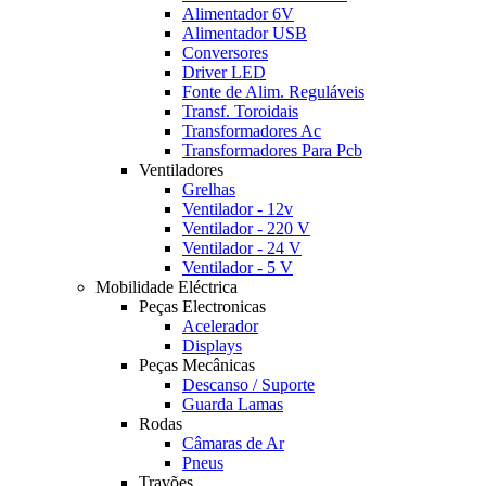
Alimentador 6V
Alimentador USB
Conversores
Driver LED
Fonte de Alim. Reguláveis
Transf. Toroidais
Transformadores Ac
Transformadores Para Pcb
Ventiladores
Grelhas
Ventilador - 12v
Ventilador - 220 V
Ventilador - 24 V
Ventilador - 5 V
Mobilidade Eléctrica
Peças Electronicas
Acelerador
Displays
Peças Mecânicas
Descanso / Suporte
Guarda Lamas
Rodas
Câmaras de Ar
Pneus
Travões