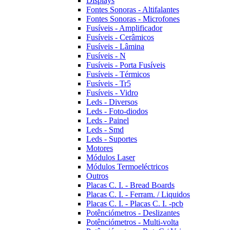
Displays
Fontes Sonoras - Altifalantes
Fontes Sonoras - Microfones
Fusíveis - Amplificador
Fusíveis - Cerâmicos
Fusíveis - Lâmina
Fusíveis - N
Fusíveis - Porta Fusíveis
Fusíveis - Térmicos
Fusíveis - Tr5
Fusíveis - Vidro
Leds - Diversos
Leds - Foto-diodos
Leds - Painel
Leds - Smd
Leds - Suportes
Motores
Módulos Laser
Módulos Termoeléctricos
Outros
Placas C. I. - Bread Boards
Placas C. I. - Ferram. / Liquidos
Placas C. I. - Placas C. I. -pcb
Potênciómetros - Deslizantes
Potênciómetros - Multi-volta