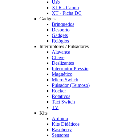
Usb
XLR - Canon
XT - Ficha DC
Gadgets
Brinquedos
Desporto
Gadgets
Relógios
Interruptores / Pulsadores
Alavanca
Chave
Deslizantes
Interruptor Pressão
Magnético
Micro Switch
Pulsador (Teimoso)
Rocker
Rotativos
Tact Switch
TV
Kits
Arduino
Kits Didáticos
Raspberry
Sensores