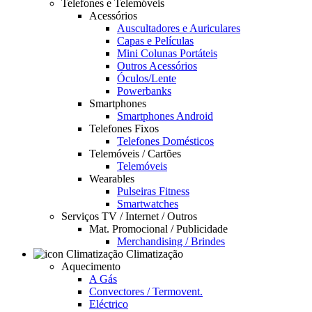
Telefones e Telemóveis
Acessórios
Auscultadores e Auriculares
Capas e Películas
Mini Colunas Portáteis
Outros Acessórios
Óculos/Lente
Powerbanks
Smartphones
Smartphones Android
Telefones Fixos
Telefones Domésticos
Telemóveis / Cartões
Telemóveis
Wearables
Pulseiras Fitness
Smartwatches
Serviços TV / Internet / Outros
Mat. Promocional / Publicidade
Merchandising / Brindes
Climatização
Aquecimento
A Gás
Convectores / Termovent.
Eléctrico