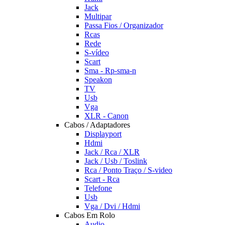
Jack
Multipar
Passa Fios / Organizador
Rcas
Rede
S-vídeo
Scart
Sma - Rp-sma-n
Speakon
TV
Usb
Vga
XLR - Canon
Cabos / Adaptadores
Displayport
Hdmi
Jack / Rca / XLR
Jack / Usb / Toslink
Rca / Ponto Traço / S-video
Scart - Rca
Telefone
Usb
Vga / Dvi / Hdmi
Cabos Em Rolo
Audio