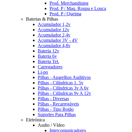
Prod. Merchandising
Prod. P / Maq. Roupa e Louça
Prod. P / Queima
Baterias & Pilhas
Acumulador 1,2v
Acumulador 12v
Acumulador 2,4v
Acumulador 3V - 4V
Acumulador 4,8v
Bateria 12v
Bateria 6v
Bateria Tel.
Carregadores
Li-po
Pilhas - Aparelhos Auditivos
Pilhas - Cilíndricas 1. 5v
Pilhas - Cilíndricas 3v A 6v
Pilhas - Cilíndricas 9v A 12v
Pilhas - Diversas
Pilhas - Recarregáveis
Pilhas - Tipo Botão
Suportes Para Pilhas
Eletrónica
Audio / Vídeo
Intercomunicadores