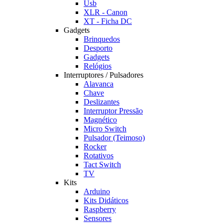
Usb
XLR - Canon
XT - Ficha DC
Gadgets
Brinquedos
Desporto
Gadgets
Relógios
Interruptores / Pulsadores
Alavanca
Chave
Deslizantes
Interruptor Pressão
Magnético
Micro Switch
Pulsador (Teimoso)
Rocker
Rotativos
Tact Switch
TV
Kits
Arduino
Kits Didáticos
Raspberry
Sensores