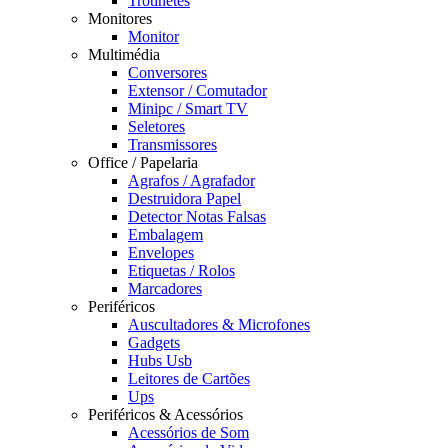
Trotinetes
Monitores
Monitor
Multimédia
Conversores
Extensor / Comutador
Minipc / Smart TV
Seletores
Transmissores
Office / Papelaria
Agrafos / Agrafador
Destruidora Papel
Detector Notas Falsas
Embalagem
Envelopes
Etiquetas / Rolos
Marcadores
Periféricos
Auscultadores & Microfones
Gadgets
Hubs Usb
Leitores de Cartões
Ups
Periféricos & Acessórios
Acessórios de Som