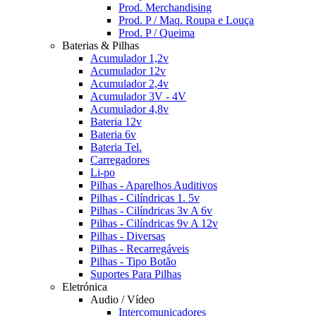
Prod. Merchandising
Prod. P / Maq. Roupa e Louça
Prod. P / Queima
Baterias & Pilhas
Acumulador 1,2v
Acumulador 12v
Acumulador 2,4v
Acumulador 3V - 4V
Acumulador 4,8v
Bateria 12v
Bateria 6v
Bateria Tel.
Carregadores
Li-po
Pilhas - Aparelhos Auditivos
Pilhas - Cilíndricas 1. 5v
Pilhas - Cilíndricas 3v A 6v
Pilhas - Cilíndricas 9v A 12v
Pilhas - Diversas
Pilhas - Recarregáveis
Pilhas - Tipo Botão
Suportes Para Pilhas
Eletrónica
Audio / Vídeo
Intercomunicadores