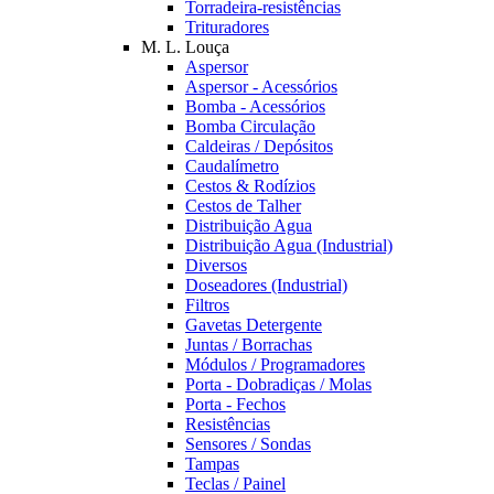
Torradeira-resistências
Trituradores
M. L. Louça
Aspersor
Aspersor - Acessórios
Bomba - Acessórios
Bomba Circulação
Caldeiras / Depósitos
Caudalímetro
Cestos & Rodízios
Cestos de Talher
Distribuição Agua
Distribuição Agua (Industrial)
Diversos
Doseadores (Industrial)
Filtros
Gavetas Detergente
Juntas / Borrachas
Módulos / Programadores
Porta - Dobradiças / Molas
Porta - Fechos
Resistências
Sensores / Sondas
Tampas
Teclas / Painel