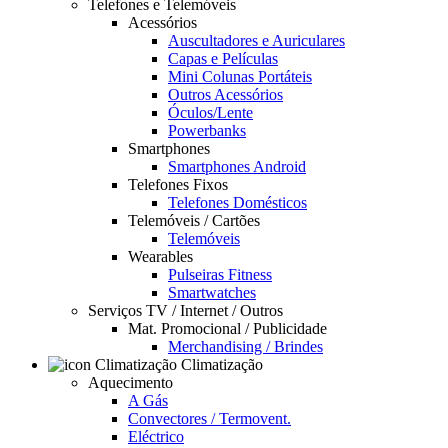
Telefones e Telemóveis
Acessórios
Auscultadores e Auriculares
Capas e Películas
Mini Colunas Portáteis
Outros Acessórios
Óculos/Lente
Powerbanks
Smartphones
Smartphones Android
Telefones Fixos
Telefones Domésticos
Telemóveis / Cartões
Telemóveis
Wearables
Pulseiras Fitness
Smartwatches
Serviços TV / Internet / Outros
Mat. Promocional / Publicidade
Merchandising / Brindes
Climatização
Aquecimento
A Gás
Convectores / Termovent.
Eléctrico