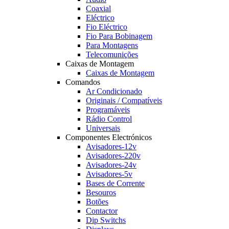
Coaxial
Eléctrico
Fio Eléctrico
Fio Para Bobinagem
Para Montagens
Telecomunições
Caixas de Montagem
Caixas de Montagem
Comandos
Ar Condicionado
Originais / Compatíveis
Programáveis
Rádio Control
Universais
Componentes Electrónicos
Avisadores-12v
Avisadores-220v
Avisadores-24v
Avisadores-5v
Bases de Corrente
Besouros
Botões
Contactor
Dip Switchs