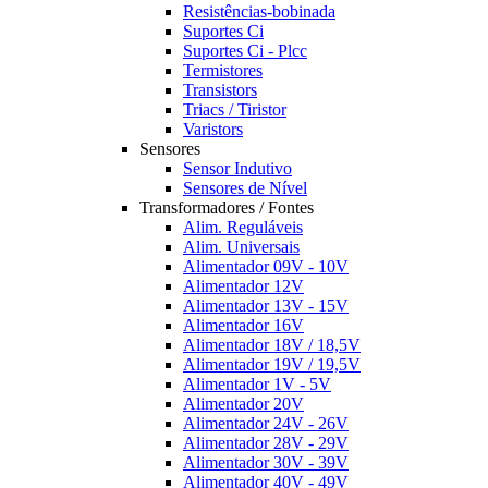
Resistências-bobinada
Suportes Ci
Suportes Ci - Plcc
Termistores
Transistors
Triacs / Tiristor
Varistors
Sensores
Sensor Indutivo
Sensores de Nível
Transformadores / Fontes
Alim. Reguláveis
Alim. Universais
Alimentador 09V - 10V
Alimentador 12V
Alimentador 13V - 15V
Alimentador 16V
Alimentador 18V / 18,5V
Alimentador 19V / 19,5V
Alimentador 1V - 5V
Alimentador 20V
Alimentador 24V - 26V
Alimentador 28V - 29V
Alimentador 30V - 39V
Alimentador 40V - 49V