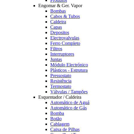
Produtos
Engomar & Ger. Vapor
Bombas
Cabos & Tubos
Caldeira
Capas
Depositos
Electrovalvulas
Ferro Completo
Filtros
Interruptores
Juntas
Módulo Electrónico
Plásticos - Estrutura
Pressostato
Resistência
Termostato
Válvulas / Tampões
Esquentador / Caldeira
Automático de Aguá
Automático de Gás
Bomba
Botão
Cablagem
Caixa de Pilhas