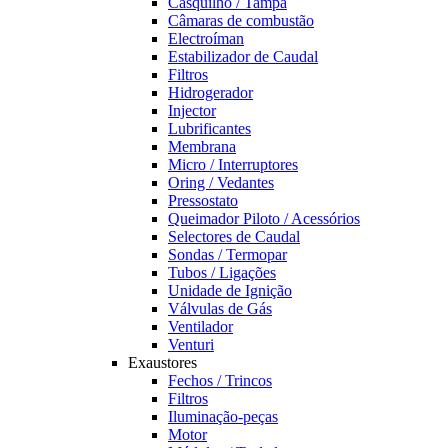
Casquilho / Tampa
Câmaras de combustão
Electroíman
Estabilizador de Caudal
Filtros
Hidrogerador
Injector
Lubrificantes
Membrana
Micro / Interruptores
Oring / Vedantes
Pressostato
Queimador Piloto / Acessórios
Selectores de Caudal
Sondas / Termopar
Tubos / Ligações
Unidade de Ignição
Válvulas de Gás
Ventilador
Venturi
Exaustores
Fechos / Trincos
Filtros
Iluminação-peças
Motor