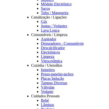
Módulo Electrónico
Sacos
Tubo / Mangueira
Canalização / Ligações
Gás
Juntas / Vedantes
Lava Louça
Consumíveis / Limpeza
Aspirador
Depuradores - Consumíveis
Descalcificador
Electrónicos
Limpeza
Vitrocerâmica
Cozinha / Utensílios
Isqueiros
Pegas-panelas-tachos
Placas Indução
Tampas Diversas
Válvulas
Vedante
Cuidados Pessoais
Bebé
Lâminas