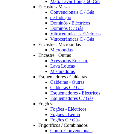
Maq. Lavar Louça 60 Cm
Encastre - Mesas
Convencionais C / Gás
de Indução
Dominós - Eléctricos
Dominós C / Gás
Vitrocerâmicas - Eléctricas
Vitrocerâmicas C / Gás
Encastre - Microondas
Microondas
Encastre - Outras
Acessorios Encastre
Lava Louças
Misturadoras
Esquentadores / Caldeiras
Caldeiras - Outras
Caldeiras C / Gás
Esquentadores - Eléctricos
Esquentadores C / Gás
Fogões
Fogões - Eléctricos
Fogões - Lenha
Fogões C / Gás
Frigorificos / Combinados
Comb. Convencionais