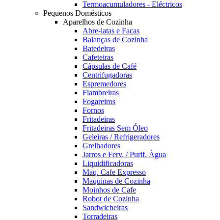
Termoacumuladores - Eléctricos
Pequenos Domésticos
Aparelhos de Cozinha
Abre-latas e Facas
Balanças de Cozinha
Batedeiras
Cafeteiras
Cápsulas de Café
Centrifugadoras
Espremedores
Fiambreiras
Fogareiros
Fornos
Fritadeiras
Fritadeiras Sem Óleo
Geleiras / Refrigeradores
Grelhadores
Jarros e Ferv. / Purif. Água
Liquidificadoras
Maq. Cafe Expresso
Maquinas de Cozinha
Moinhos de Cafe
Robot de Cozinha
Sandwicheiras
Torradeiras