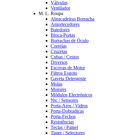
Válvulas
Ventilador
M. L. Roupa
Abraçadeiras Borracha
Amortecedores
Batedores
Bloca-Portas
Borrachas de Óculo
Correias
Cruzetas
Cubas / Cestos
Diversos
Escovas de Motor
Filtros Esgoto
Gaveta Detergente
Molas
Motores
Módulos Electrónicos
Ntc / Sensores
Porta-Aros / Vidros
Porta-Dobradiças
Porta-Fechos
Resistências
Teclas / Painel
Timer / Selectores