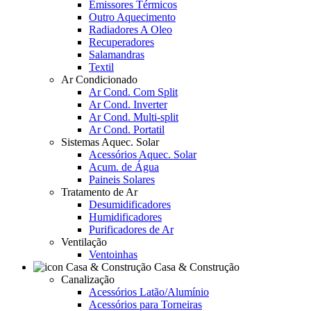
Emissores Térmicos
Outro Aquecimento
Radiadores A Oleo
Recuperadores
Salamandras
Textil
Ar Condicionado
Ar Cond. Com Split
Ar Cond. Inverter
Ar Cond. Multi-split
Ar Cond. Portatil
Sistemas Aquec. Solar
Acessórios Aquec. Solar
Acum. de Água
Paineis Solares
Tratamento de Ar
Desumidificadores
Humidificadores
Purificadores de Ar
Ventilação
Ventoinhas
Casa & Construção
Canalização
Acessórios Latão/Alumínio
Acessórios para Torneiras