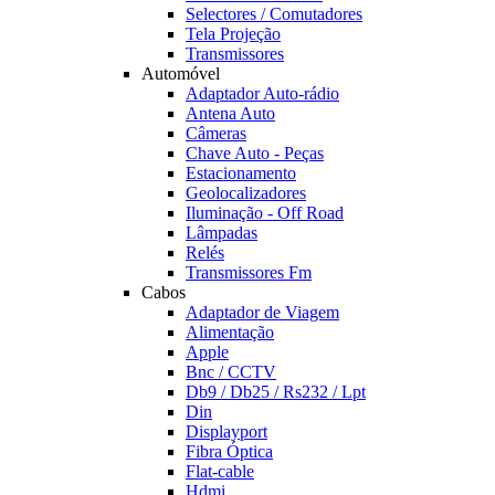
Selectores / Comutadores
Tela Projeção
Transmissores
Automóvel
Adaptador Auto-rádio
Antena Auto
Câmeras
Chave Auto - Peças
Estacionamento
Geolocalizadores
Iluminação - Off Road
Lâmpadas
Relés
Transmissores Fm
Cabos
Adaptador de Viagem
Alimentação
Apple
Bnc / CCTV
Db9 / Db25 / Rs232 / Lpt
Din
Displayport
Fibra Óptica
Flat-cable
Hdmi