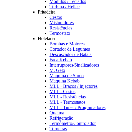
Módulos / Teclados
Turbina / Hélice
Fritadeira
Cestos
Misturadores
Resistências
Termostato
Hotelaria
Bombas e Motores
Cortador de Legumes
Descascador de Batata
Faca Kebab
Interruptores/Sinalizadores
M. Gelo
Maquina de Sumo
Maquina Kebab
MLL - Braços / Injectores
MLL - Cestos
MLL - Resistências
MLL - Termostatos
MLL - Timer / Programadores
Queima
Refrigeração
Termómetro/Controlador
Torneiras