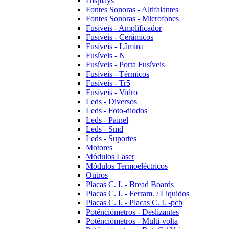
Displays
Fontes Sonoras - Altifalantes
Fontes Sonoras - Microfones
Fusíveis - Amplificador
Fusíveis - Cerâmicos
Fusíveis - Lâmina
Fusíveis - N
Fusíveis - Porta Fusíveis
Fusíveis - Térmicos
Fusíveis - Tr5
Fusíveis - Vidro
Leds - Diversos
Leds - Foto-diodos
Leds - Painel
Leds - Smd
Leds - Suportes
Motores
Módulos Laser
Módulos Termoeléctricos
Outros
Placas C. I. - Bread Boards
Placas C. I. - Ferram. / Liquidos
Placas C. I. - Placas C. I. -pcb
Potênciómetros - Deslizantes
Potênciómetros - Multi-volta