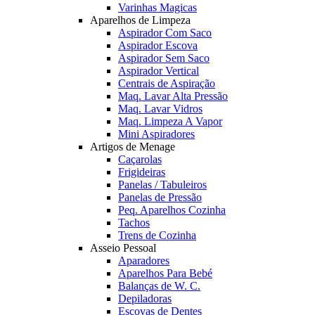
Varinhas Magicas
Aparelhos de Limpeza
Aspirador Com Saco
Aspirador Escova
Aspirador Sem Saco
Aspirador Vertical
Centrais de Aspiração
Maq. Lavar Alta Pressão
Maq. Lavar Vidros
Maq. Limpeza A Vapor
Mini Aspiradores
Artigos de Menage
Caçarolas
Frigideiras
Panelas / Tabuleiros
Panelas de Pressão
Peq. Aparelhos Cozinha
Tachos
Trens de Cozinha
Asseio Pessoal
Aparadores
Aparelhos Para Bebé
Balanças de W. C.
Depiladoras
Escovas de Dentes