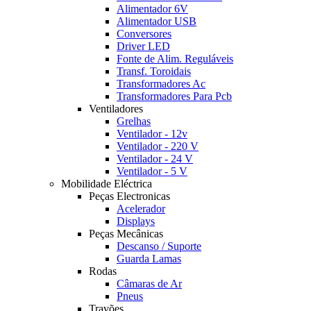
Alimentador 6V
Alimentador USB
Conversores
Driver LED
Fonte de Alim. Reguláveis
Transf. Toroidais
Transformadores Ac
Transformadores Para Pcb
Ventiladores
Grelhas
Ventilador - 12v
Ventilador - 220 V
Ventilador - 24 V
Ventilador - 5 V
Mobilidade Eléctrica
Peças Electronicas
Acelerador
Displays
Peças Mecânicas
Descanso / Suporte
Guarda Lamas
Rodas
Câmaras de Ar
Pneus
Travões