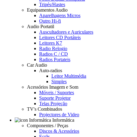
Tripés/Hastes
Equipamentos Audio
Aparelhagens Micros
Outro Hi-fi
Audio Portatil
Auscultadores e Auriculares
Leitores CD Portáteis
Leitores K7
Radio Relogio
Radios C / CD
Radios Portateis
Car Audio
Auto-radios
Leitor Multimédia
Simples
Acessórios Imagem e Som
Móveis / Suportes
Suporte Projetor
Telas Projeção
TV's Combinados
Projectores de Video
Informática
Componentes / Peças
Discos & Acessórios
Ecrãs