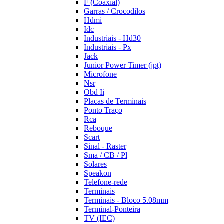
F (Coaxial)
Garras / Crocodilos
Hdmi
Idc
Industriais - Hd30
Industriais - Px
Jack
Junior Power Timer (jpt)
Microfone
Nsr
Obd Ii
Placas de Terminais
Ponto Traço
Rca
Reboque
Scart
Sinal - Raster
Sma / CB / Pl
Solares
Speakon
Telefone-rede
Terminais
Terminais - Bloco 5.08mm
Terminal-Ponteira
TV (IEC)