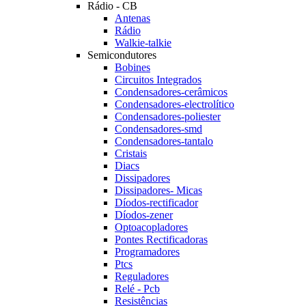
Rádio - CB
Antenas
Rádio
Walkie-talkie
Semicondutores
Bobines
Circuitos Integrados
Condensadores-cerâmicos
Condensadores-electrolítico
Condensadores-poliester
Condensadores-smd
Condensadores-tantalo
Cristais
Diacs
Dissipadores
Dissipadores- Micas
Díodos-rectificador
Díodos-zener
Optoacopladores
Pontes Rectificadoras
Programadores
Ptcs
Reguladores
Relé - Pcb
Resistências