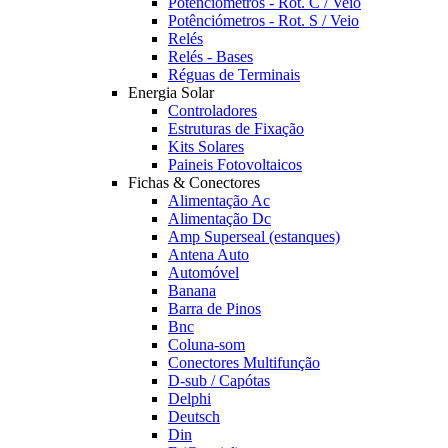
Potênciómetros - Rot. C / Veio
Potênciómetros - Rot. S / Veio
Relés
Relés - Bases
Réguas de Terminais
Energia Solar
Controladores
Estruturas de Fixação
Kits Solares
Paineis Fotovoltaicos
Fichas & Conectores
Alimentação Ac
Alimentação Dc
Amp Superseal (estanques)
Antena Auto
Automóvel
Banana
Barra de Pinos
Bnc
Coluna-som
Conectores Multifunção
D-sub / Capótas
Delphi
Deutsch
Din