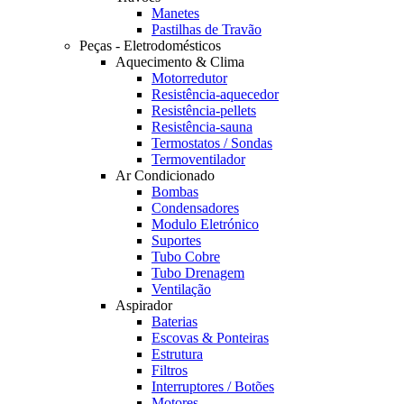
Manetes
Pastilhas de Travão
Peças - Eletrodomésticos
Aquecimento & Clima
Motorredutor
Resistência-aquecedor
Resistência-pellets
Resistência-sauna
Termostatos / Sondas
Termoventilador
Ar Condicionado
Bombas
Condensadores
Modulo Eletrónico
Suportes
Tubo Cobre
Tubo Drenagem
Ventilação
Aspirador
Baterias
Escovas & Ponteiras
Estrutura
Filtros
Interruptores / Botões
Motores