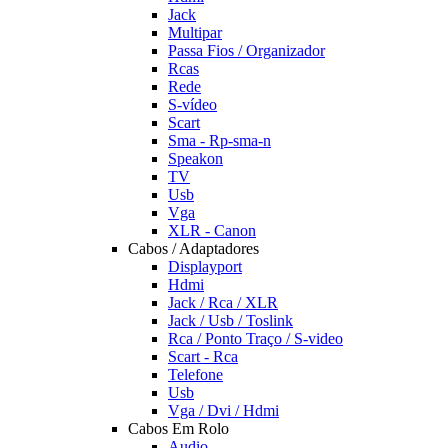
Jack
Multipar
Passa Fios / Organizador
Rcas
Rede
S-vídeo
Scart
Sma - Rp-sma-n
Speakon
TV
Usb
Vga
XLR - Canon
Cabos / Adaptadores
Displayport
Hdmi
Jack / Rca / XLR
Jack / Usb / Toslink
Rca / Ponto Traço / S-video
Scart - Rca
Telefone
Usb
Vga / Dvi / Hdmi
Cabos Em Rolo
Audio