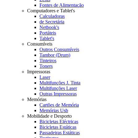
Fontes de Alimentação
Computadores e Tablet's
Calculadoras
de Secretária
Netbook's
Portáteis
Tablet's
Consumíveis
Outros Consumíveis
Tambor (Drum)
Tinteiros
Toners
Impressoras
Laser
Multifunções J. Tinta
Multifunções Laser
Outras Impressoras
Memórias
Cartões de Memória
Memórias Usb
Mobilidade e Desporto
Bicicletas Eléctricas
Bicicletas Estáticas
Passadeiras Estáticas