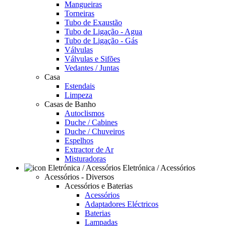
Mangueiras
Torneiras
Tubo de Exaustão
Tubo de Ligação - Agua
Tubo de Ligação - Gás
Válvulas
Válvulas e Sifões
Vedantes / Juntas
Casa
Estendais
Limpeza
Casas de Banho
Autoclismos
Duche / Cabines
Duche / Chuveiros
Espelhos
Extractor de Ar
Misturadoras
Eletrónica / Acessórios
Acessórios - Diversos
Acessórios e Baterias
Acessórios
Adaptadores Eléctricos
Baterias
Lampadas