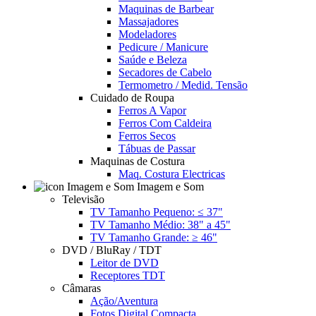
Maquinas de Barbear
Massajadores
Modeladores
Pedicure / Manicure
Saúde e Beleza
Secadores de Cabelo
Termometro / Medid. Tensão
Cuidado de Roupa
Ferros A Vapor
Ferros Com Caldeira
Ferros Secos
Tábuas de Passar
Maquinas de Costura
Maq. Costura Electricas
Imagem e Som
Televisão
TV Tamanho Pequeno: ≤ 37"
TV Tamanho Médio: 38" a 45"
TV Tamanho Grande: ≥ 46"
DVD / BluRay / TDT
Leitor de DVD
Receptores TDT
Câmaras
Ação/Aventura
Fotos Digital Compacta