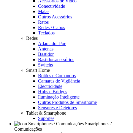
Acessórios de Video
Conectividade
Malas
Outros Acessórios
Ratos
Redes / Cabos
Teclados
Redes
Adaptador Poe
Antenas
Bastidor
Bastidor-acessórios
Switchs
Smart Home
Botões e Comandos
Camaras de Vigilância
Electricidade
Hubs e Bridges
Iluminação Inteligente
Outros Produtos de Smarthome
Sensores e Detetores
Tablet & Smartphone
Suportes
Smartphones /
Comunicações