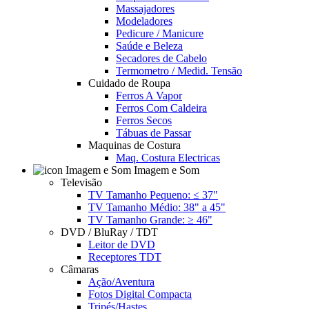
Massajadores
Modeladores
Pedicure / Manicure
Saúde e Beleza
Secadores de Cabelo
Termometro / Medid. Tensão
Cuidado de Roupa
Ferros A Vapor
Ferros Com Caldeira
Ferros Secos
Tábuas de Passar
Maquinas de Costura
Maq. Costura Electricas
Imagem e Som
Televisão
TV Tamanho Pequeno: ≤ 37"
TV Tamanho Médio: 38" a 45"
TV Tamanho Grande: ≥ 46"
DVD / BluRay / TDT
Leitor de DVD
Receptores TDT
Câmaras
Ação/Aventura
Fotos Digital Compacta
Tripés/Hastes