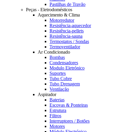
Pastilhas de Travão
Peças - Eletrodomésticos
Aquecimento & Clima
Motorredutor
Resistência-aquecedor
Resistência-pellets
Resistência-sauna
Termostatos / Sondas
Termoventilador
Ar Condicionado
Bombas
Condensadores
Modulo Eletrónico
Suportes
Tubo Cobre
Tubo Drenagem
Ventilação
Aspirador
Baterias
Escovas & Ponteiras
Estrutura
Filtros
Interruptores / Botões
Motores
Módulo Electrónico