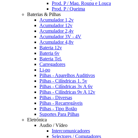
Prod. P / Maq. Roupa e Louça
Prod. P / Queima
Baterias & Pilhas
Acumulador 1,2v
Acumulador 12v
Acumulador 2,4v
Acumulador 3V - 4V
Acumulador 4,8v
Bateria 12v
Bateria 6v
Bateria Tel.
Carregadores
Li-po
Pilhas - Aparelhos Auditivos
Pilhas - Cilíndricas 1. 5v
Pilhas - Cilíndricas 3v A 6v
Pilhas - Cilíndricas 9v A 12v
Pilhas - Diversas
Pilhas - Recarregáveis
Pilhas - Tipo Botão
Suportes Para Pilhas
Eletrónica
Audio / Vídeo
Intercomunicadores
Selectores / Comutadores