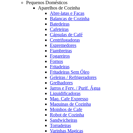
Pequenos Domésticos
Aparelhos de Cozinha
Abre-latas e Facas
Balanças de Cozinha
Batedeiras
Cafeteiras
Cápsulas de Café
Centrifugadoras
Espremedores
Fiambreiras
Fogareiros
Fornos
Fritadeiras
Fritadeiras Sem Óleo
Geleiras / Refrigeradores
Grelhadores
Jarros e Ferv. / Purif. Água
Liquidificadoras
Maq. Cafe Expresso
Maquinas de Cozinha
Moinhos de Cafe
Robot de Cozinha
Sandwicheiras
Torradeiras
Varinhas Magicas