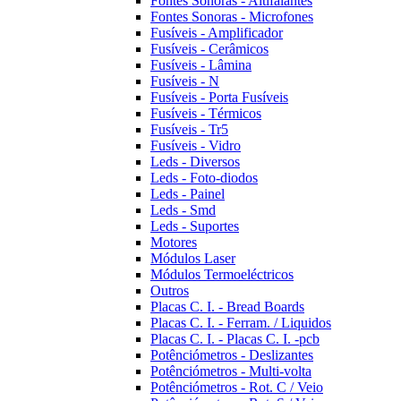
Fontes Sonoras - Altifalantes
Fontes Sonoras - Microfones
Fusíveis - Amplificador
Fusíveis - Cerâmicos
Fusíveis - Lâmina
Fusíveis - N
Fusíveis - Porta Fusíveis
Fusíveis - Térmicos
Fusíveis - Tr5
Fusíveis - Vidro
Leds - Diversos
Leds - Foto-diodos
Leds - Painel
Leds - Smd
Leds - Suportes
Motores
Módulos Laser
Módulos Termoeléctricos
Outros
Placas C. I. - Bread Boards
Placas C. I. - Ferram. / Liquidos
Placas C. I. - Placas C. I. -pcb
Potênciómetros - Deslizantes
Potênciómetros - Multi-volta
Potênciómetros - Rot. C / Veio