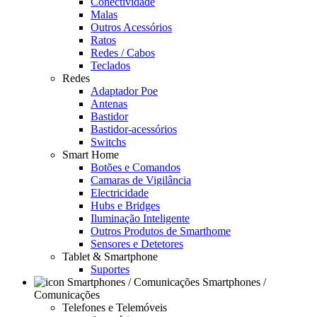
Conectividade
Malas
Outros Acessórios
Ratos
Redes / Cabos
Teclados
Redes
Adaptador Poe
Antenas
Bastidor
Bastidor-acessórios
Switchs
Smart Home
Botões e Comandos
Camaras de Vigilância
Electricidade
Hubs e Bridges
Iluminação Inteligente
Outros Produtos de Smarthome
Sensores e Detetores
Tablet & Smartphone
Suportes
Smartphones /
Comunicações
Telefones e Telemóveis