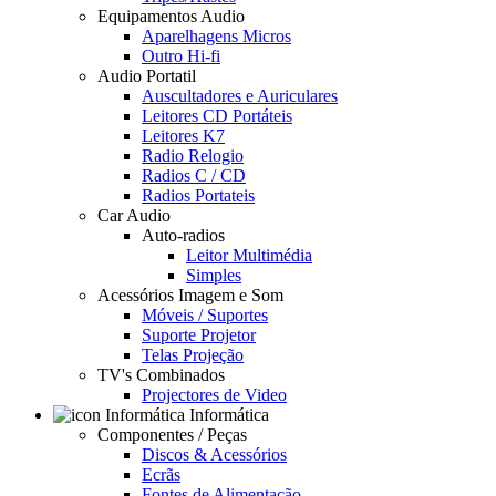
Equipamentos Audio
Aparelhagens Micros
Outro Hi-fi
Audio Portatil
Auscultadores e Auriculares
Leitores CD Portáteis
Leitores K7
Radio Relogio
Radios C / CD
Radios Portateis
Car Audio
Auto-radios
Leitor Multimédia
Simples
Acessórios Imagem e Som
Móveis / Suportes
Suporte Projetor
Telas Projeção
TV's Combinados
Projectores de Video
Informática
Componentes / Peças
Discos & Acessórios
Ecrãs
Fontes de Alimentação