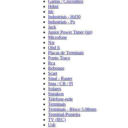
Garras / Crocodilos
Hdmi
Idc
Industriais - Hd30
Industriais - Px
Jack
Junior Power Timer (jpt)
Microfone
Nsr
Obd Ii
Placas de Terminais
Ponto Traço
Rca
Reboque
Scart
Sinal - Raster
Sma / CB / Pl
Solares
Speakon
Telefone-rede
Terminais
Terminais - Bloco 5.08mm
Terminal-Ponteira
TV (IEC)
Usb