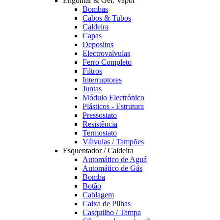
Engomar & Ger. Vapor
Bombas
Cabos & Tubos
Caldeira
Capas
Depositos
Electrovalvulas
Ferro Completo
Filtros
Interruptores
Juntas
Módulo Electrónico
Plásticos - Estrutura
Pressostato
Resistência
Termostato
Válvulas / Tampões
Esquentador / Caldeira
Automático de Aguá
Automático de Gás
Bomba
Botão
Cablagem
Caixa de Pilhas
Casquilho / Tampa