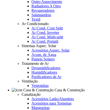
Outro Aquecimento
Radiadores A Oleo
Recuperadores
Salamandras
Textil
Ar Condicionado
Ar Cond. Com Split
Ar Cond. Inverter
Ar Cond. Multi-split
Ar Cond. Portatil
Sistemas Aquec. Solar
Acessórios Aquec. Solar
Acum. de Água
Paineis Solares
Tratamento de Ar
Desumidificadores
Humidificadores
Purificadores de Ar
Ventilação
Ventoinhas
Casa & Construção
Canalização
Acessórios Latão/Alumínio
Acessórios para Torneiras
Mangueiras