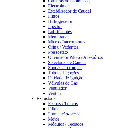
Câmaras de combustão
Electroíman
Estabilizador de Caudal
Filtros
Hidrogerador
Injector
Lubrificantes
Membrana
Micro / Interruptores
Oring / Vedantes
Pressostato
Queimador Piloto / Acessórios
Selectores de Caudal
Sondas / Termopar
Tubos / Ligações
Unidade de Ignição
Válvulas de Gás
Ventilador
Venturi
Exaustores
Fechos / Trincos
Filtros
Iluminação-peças
Motor
Módulos / Teclados