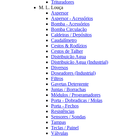
Trituradores
M. L. Louça
Aspersor
Aspersor - Acessórios
Bomba - Acessórios
Bomba Circulação
Caldeiras / Depósitos
Caudalímetro
Cestos & Rodízios
Cestos de Talher
Distribuição Agua
Distribuição Agua (Industrial)
Diversos
Doseadores (Industrial)
Filtros
Gavetas Detergente
Juntas / Borrachas
Módulos / Programadores
Porta - Dobradiças / Molas
Porta - Fechos
Resistências
Sensores / Sondas
Tampas
Teclas / Painel
Válvulas