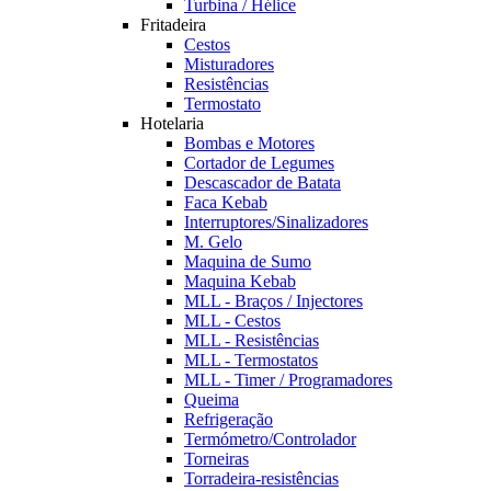
Turbina / Hélice
Fritadeira
Cestos
Misturadores
Resistências
Termostato
Hotelaria
Bombas e Motores
Cortador de Legumes
Descascador de Batata
Faca Kebab
Interruptores/Sinalizadores
M. Gelo
Maquina de Sumo
Maquina Kebab
MLL - Braços / Injectores
MLL - Cestos
MLL - Resistências
MLL - Termostatos
MLL - Timer / Programadores
Queima
Refrigeração
Termómetro/Controlador
Torneiras
Torradeira-resistências