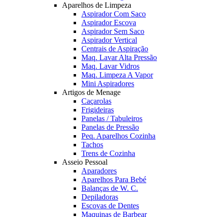
Aparelhos de Limpeza
Aspirador Com Saco
Aspirador Escova
Aspirador Sem Saco
Aspirador Vertical
Centrais de Aspiração
Maq. Lavar Alta Pressão
Maq. Lavar Vidros
Maq. Limpeza A Vapor
Mini Aspiradores
Artigos de Menage
Caçarolas
Frigideiras
Panelas / Tabuleiros
Panelas de Pressão
Peq. Aparelhos Cozinha
Tachos
Trens de Cozinha
Asseio Pessoal
Aparadores
Aparelhos Para Bebé
Balanças de W. C.
Depiladoras
Escovas de Dentes
Maquinas de Barbear