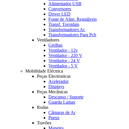
Alimentador USB
Conversores
Driver LED
Fonte de Alim. Reguláveis
Transf. Toroidais
Transformadores Ac
Transformadores Para Pcb
Ventiladores
Grelhas
Ventilador - 12v
Ventilador - 220 V
Ventilador - 24 V
Ventilador - 5 V
Mobilidade Eléctrica
Peças Electronicas
Acelerador
Displays
Peças Mecânicas
Descanso / Suporte
Guarda Lamas
Rodas
Câmaras de Ar
Pneus
Travões
Manetes