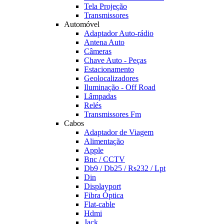
Tela Projeção
Transmissores
Automóvel
Adaptador Auto-rádio
Antena Auto
Câmeras
Chave Auto - Peças
Estacionamento
Geolocalizadores
Iluminação - Off Road
Lâmpadas
Relés
Transmissores Fm
Cabos
Adaptador de Viagem
Alimentação
Apple
Bnc / CCTV
Db9 / Db25 / Rs232 / Lpt
Din
Displayport
Fibra Óptica
Flat-cable
Hdmi
Jack