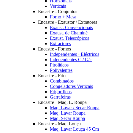
Horizontais
Verticais
Encastre - Conjuntos
Forno + Mesa
Encastre - Exaustor / Extratores
Exaust. Convencionais
Exaust. de Chaminé
Exaust. Telescópicos
Extractores
Encastre - Fornos
Independentes - Eléctricos
Independentes C / Gás
Piroliticos
Polivalentes
Encastre - Frio
Combinados
Congeladores Verticais
Frigorificos
Garrafeiras
Encastre - Maq. L. Roupa
Maq. Lavar / Secar Roupa
Maq. Lavar Roupa
Maq. Secar Roupa
Encastre - Maq. Louça
Maq. Lavar Louça 45 Cm