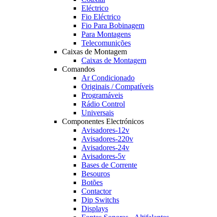
Eléctrico
Fio Eléctrico
Fio Para Bobinagem
Para Montagens
Telecomunições
Caixas de Montagem
Caixas de Montagem
Comandos
Ar Condicionado
Originais / Compatíveis
Programáveis
Rádio Control
Universais
Componentes Electrónicos
Avisadores-12v
Avisadores-220v
Avisadores-24v
Avisadores-5v
Bases de Corrente
Besouros
Botões
Contactor
Dip Switchs
Displays