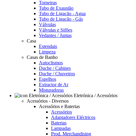
Torneiras
Tubo de Exaustão
Tubo de Ligação - Agua
Tubo de Ligação - Gás
Válvulas
Válvulas e Sifões
Vedantes / Juntas
Casa
Estendais
Limpeza
Casas de Banho
Autoclismos
Duche / Cabines
Duche / Chuveiros
Espelhos
Extractor de Ar
Misturadoras
Eletrónica / Acessórios
Acessórios - Diversos
Acessórios e Baterias
Acessórios
Adaptadores Eléctricos
Baterias
Lampadas
Prod. Merchandising