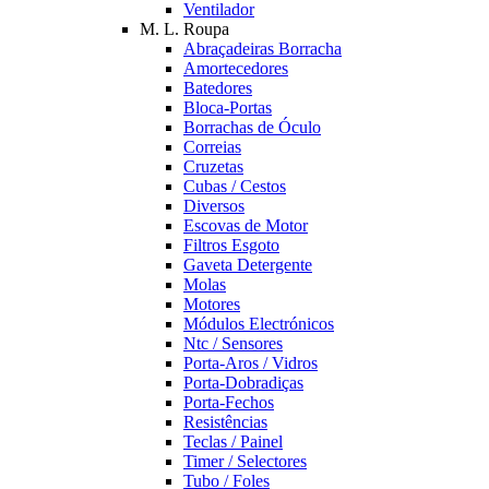
Ventilador
M. L. Roupa
Abraçadeiras Borracha
Amortecedores
Batedores
Bloca-Portas
Borrachas de Óculo
Correias
Cruzetas
Cubas / Cestos
Diversos
Escovas de Motor
Filtros Esgoto
Gaveta Detergente
Molas
Motores
Módulos Electrónicos
Ntc / Sensores
Porta-Aros / Vidros
Porta-Dobradiças
Porta-Fechos
Resistências
Teclas / Painel
Timer / Selectores
Tubo / Foles