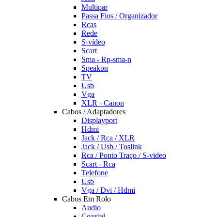
Multipar
Passa Fios / Organizador
Rcas
Rede
S-vídeo
Scart
Sma - Rp-sma-n
Speakon
TV
Usb
Vga
XLR - Canon
Cabos / Adaptadores
Displayport
Hdmi
Jack / Rca / XLR
Jack / Usb / Toslink
Rca / Ponto Traço / S-video
Scart - Rca
Telefone
Usb
Vga / Dvi / Hdmi
Cabos Em Rolo
Audio
Coaxial