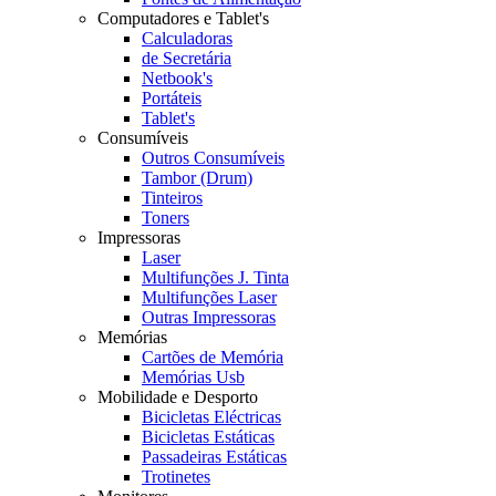
Computadores e Tablet's
Calculadoras
de Secretária
Netbook's
Portáteis
Tablet's
Consumíveis
Outros Consumíveis
Tambor (Drum)
Tinteiros
Toners
Impressoras
Laser
Multifunções J. Tinta
Multifunções Laser
Outras Impressoras
Memórias
Cartões de Memória
Memórias Usb
Mobilidade e Desporto
Bicicletas Eléctricas
Bicicletas Estáticas
Passadeiras Estáticas
Trotinetes