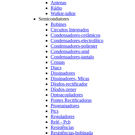
Antenas
Rádio
Walkie-talkie
Semicondutores
Bobines
Circuitos Integrados
Condensadores-cerâmicos
Condensadores-electrolítico
Condensadores-poliester
Condensadores-smd
Condensadores-tantalo
Cristais
Diacs
Dissipadores
Dissipadores- Micas
Díodos-rectificador
Díodos-zener
Optoacopladores
Pontes Rectificadoras
Programadores
Ptcs
Reguladores
Relé - Pcb
Resistências
Resistências-bobinada