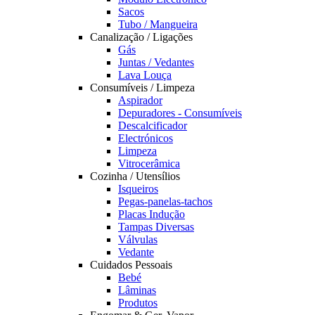
Sacos
Tubo / Mangueira
Canalização / Ligações
Gás
Juntas / Vedantes
Lava Louça
Consumíveis / Limpeza
Aspirador
Depuradores - Consumíveis
Descalcificador
Electrónicos
Limpeza
Vitrocerâmica
Cozinha / Utensílios
Isqueiros
Pegas-panelas-tachos
Placas Indução
Tampas Diversas
Válvulas
Vedante
Cuidados Pessoais
Bebé
Lâminas
Produtos