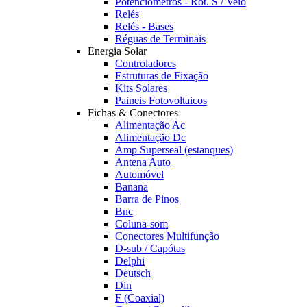
Potênciómetros - Rot. S / Veio
Relés
Relés - Bases
Réguas de Terminais
Energia Solar
Controladores
Estruturas de Fixação
Kits Solares
Paineis Fotovoltaicos
Fichas & Conectores
Alimentação Ac
Alimentação Dc
Amp Superseal (estanques)
Antena Auto
Automóvel
Banana
Barra de Pinos
Bnc
Coluna-som
Conectores Multifunção
D-sub / Capótas
Delphi
Deutsch
Din
F (Coaxial)