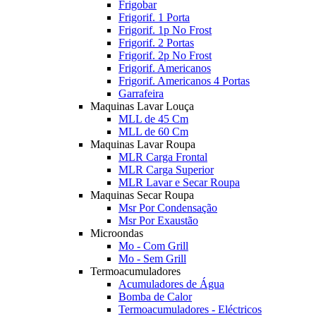
Frigobar
Frigorif. 1 Porta
Frigorif. 1p No Frost
Frigorif. 2 Portas
Frigorif. 2p No Frost
Frigorif. Americanos
Frigorif. Americanos 4 Portas
Garrafeira
Maquinas Lavar Louça
MLL de 45 Cm
MLL de 60 Cm
Maquinas Lavar Roupa
MLR Carga Frontal
MLR Carga Superior
MLR Lavar e Secar Roupa
Maquinas Secar Roupa
Msr Por Condensação
Msr Por Exaustão
Microondas
Mo - Com Grill
Mo - Sem Grill
Termoacumuladores
Acumuladores de Água
Bomba de Calor
Termoacumuladores - Eléctricos