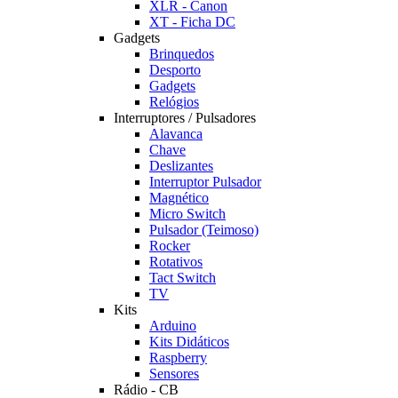
XLR - Canon
XT - Ficha DC
Gadgets
Brinquedos
Desporto
Gadgets
Relógios
Interruptores / Pulsadores
Alavanca
Chave
Deslizantes
Interruptor Pulsador
Magnético
Micro Switch
Pulsador (Teimoso)
Rocker
Rotativos
Tact Switch
TV
Kits
Arduino
Kits Didáticos
Raspberry
Sensores
Rádio - CB