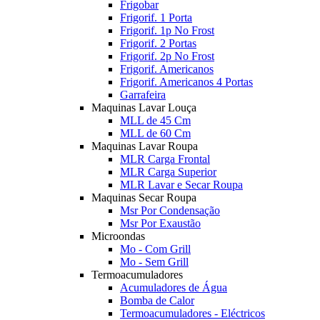
Frigobar
Frigorif. 1 Porta
Frigorif. 1p No Frost
Frigorif. 2 Portas
Frigorif. 2p No Frost
Frigorif. Americanos
Frigorif. Americanos 4 Portas
Garrafeira
Maquinas Lavar Louça
MLL de 45 Cm
MLL de 60 Cm
Maquinas Lavar Roupa
MLR Carga Frontal
MLR Carga Superior
MLR Lavar e Secar Roupa
Maquinas Secar Roupa
Msr Por Condensação
Msr Por Exaustão
Microondas
Mo - Com Grill
Mo - Sem Grill
Termoacumuladores
Acumuladores de Água
Bomba de Calor
Termoacumuladores - Eléctricos