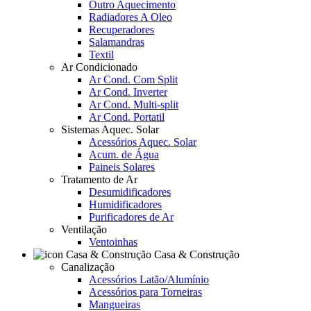
Outro Aquecimento
Radiadores A Oleo
Recuperadores
Salamandras
Textil
Ar Condicionado
Ar Cond. Com Split
Ar Cond. Inverter
Ar Cond. Multi-split
Ar Cond. Portatil
Sistemas Aquec. Solar
Acessórios Aquec. Solar
Acum. de Água
Paineis Solares
Tratamento de Ar
Desumidificadores
Humidificadores
Purificadores de Ar
Ventilação
Ventoinhas
Casa & Construção
Canalização
Acessórios Latão/Alumínio
Acessórios para Torneiras
Mangueiras