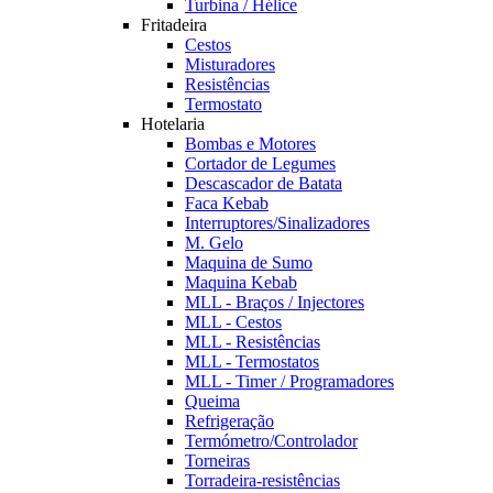
Turbina / Hélice
Fritadeira
Cestos
Misturadores
Resistências
Termostato
Hotelaria
Bombas e Motores
Cortador de Legumes
Descascador de Batata
Faca Kebab
Interruptores/Sinalizadores
M. Gelo
Maquina de Sumo
Maquina Kebab
MLL - Braços / Injectores
MLL - Cestos
MLL - Resistências
MLL - Termostatos
MLL - Timer / Programadores
Queima
Refrigeração
Termómetro/Controlador
Torneiras
Torradeira-resistências