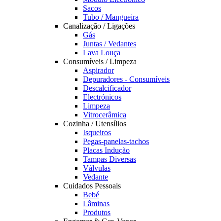
Sacos
Tubo / Mangueira
Canalização / Ligações
Gás
Juntas / Vedantes
Lava Louça
Consumíveis / Limpeza
Aspirador
Depuradores - Consumíveis
Descalcificador
Electrónicos
Limpeza
Vitrocerâmica
Cozinha / Utensílios
Isqueiros
Pegas-panelas-tachos
Placas Indução
Tampas Diversas
Válvulas
Vedante
Cuidados Pessoais
Bebé
Lâminas
Produtos