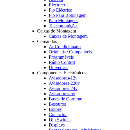
Eléctrico
Fio Eléctrico
Fio Para Bobinagem
Para Montagens
Telecomunições
Caixas de Montagem
Caixas de Montagem
Comandos
Ar Condicionado
Originais / Compatíveis
Programáveis
Rádio Control
Universais
Componentes Electrónicos
Avisadores-12v
Avisadores-220v
Avisadores-24v
Avisadores-5v
Bases de Corrente
Besouros
Botões
Contactor
Dip Switchs
Displays