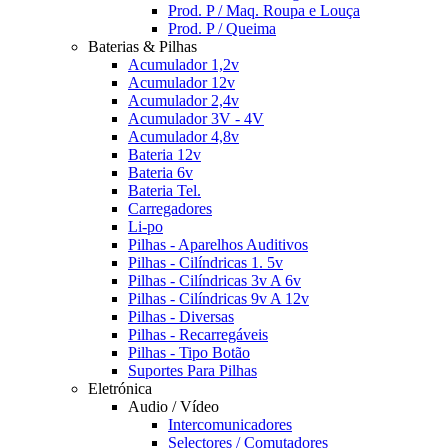
Prod. P / Maq. Roupa e Louça
Prod. P / Queima
Baterias & Pilhas
Acumulador 1,2v
Acumulador 12v
Acumulador 2,4v
Acumulador 3V - 4V
Acumulador 4,8v
Bateria 12v
Bateria 6v
Bateria Tel.
Carregadores
Li-po
Pilhas - Aparelhos Auditivos
Pilhas - Cilíndricas 1. 5v
Pilhas - Cilíndricas 3v A 6v
Pilhas - Cilíndricas 9v A 12v
Pilhas - Diversas
Pilhas - Recarregáveis
Pilhas - Tipo Botão
Suportes Para Pilhas
Eletrónica
Audio / Vídeo
Intercomunicadores
Selectores / Comutadores