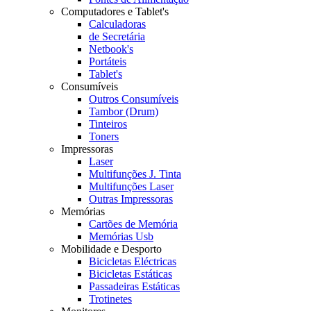
Computadores e Tablet's
Calculadoras
de Secretária
Netbook's
Portáteis
Tablet's
Consumíveis
Outros Consumíveis
Tambor (Drum)
Tinteiros
Toners
Impressoras
Laser
Multifunções J. Tinta
Multifunções Laser
Outras Impressoras
Memórias
Cartões de Memória
Memórias Usb
Mobilidade e Desporto
Bicicletas Eléctricas
Bicicletas Estáticas
Passadeiras Estáticas
Trotinetes