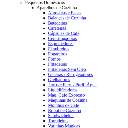
Pequenos Domésticos
Aparelhos de Cozinha
Abre-latas e Facas
Balanças de Cozinha
Batedeiras
Cafeteiras
Cápsulas de Café
Centrifugadoras
Espremedores
Fiambreiras
Fogareiros
Fornos
Fritadeiras
Fritadeiras Sem Óleo
Geleiras / Refrigeradores
Grelhadores
Jarros e Ferv. / Purif. Água
Liquidificadoras
Maq. Cafe Expresso
Maquinas de Cozinha
Moinhos de Cafe
Robot de Cozinha
Sandwicheiras
Torradeiras
Varinhas Magicas