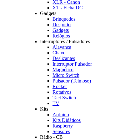
XLR - Canon
XT - Ficha DC
Gadgets
Brinquedos
Desporto
Gadgets
Relógios
Interruptores / Pulsadores
Alavanca
Chave
Deslizantes
Interruptor Pulsador
Magnético
Micro Switch
Pulsador (Teimoso)
Rocker
Rotativos
Tact Switch
TV
Kits
Arduino
Kits Didáticos
Raspberry
Sensores
Rádio - CB