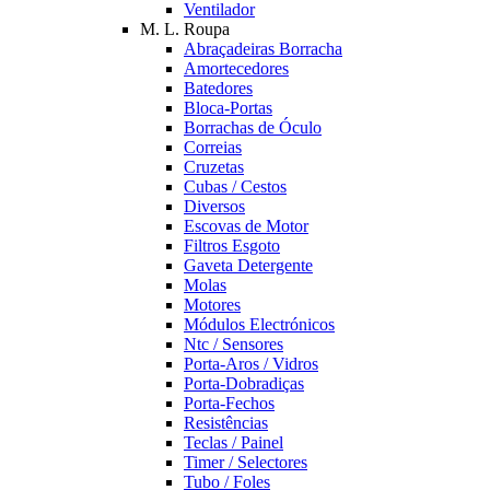
Ventilador
M. L. Roupa
Abraçadeiras Borracha
Amortecedores
Batedores
Bloca-Portas
Borrachas de Óculo
Correias
Cruzetas
Cubas / Cestos
Diversos
Escovas de Motor
Filtros Esgoto
Gaveta Detergente
Molas
Motores
Módulos Electrónicos
Ntc / Sensores
Porta-Aros / Vidros
Porta-Dobradiças
Porta-Fechos
Resistências
Teclas / Painel
Timer / Selectores
Tubo / Foles