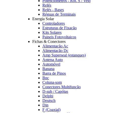
Potênciómetros - Rot. S / Veio
Relés
Relés - Bases
Réguas de Terminais
Energia Solar
Controladores
Estruturas de Fixação
Kits Solares
Paineis Fotovoltaicos
Fichas & Conectores
Alimentação Ac
Alimentação Dc
Amp Superseal (estanques)
Antena Auto
Automóvel
Banana
Barra de Pinos
Bnc
Coluna-som
Conectores Multifunção
D-sub / Capótas
Delphi
Deutsch
Din
F (Coaxial)