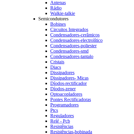
Antenas
Rádio
Walkie-talkie
Semicondutores
Bobines
Circuitos Integrados
Condensadores-cerâmicos
Condensadores-electrolítico
Condensadores-poliester
Condensadores-smd
Condensadores-tantalo
Cristais
Diacs
Dissipadores
Dissipadores- Micas
Díodos-rectificador
Díodos-zener
Optoacopladores
Pontes Rectificadoras
Programadores
Ptcs
Reguladores
Relé - Pcb
Resistências
Resistências-bobinada