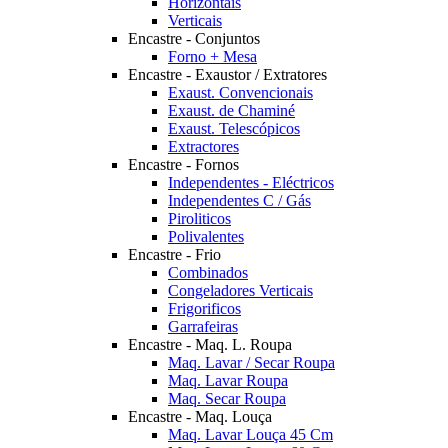
Horizontais
Verticais
Encastre - Conjuntos
Forno + Mesa
Encastre - Exaustor / Extratores
Exaust. Convencionais
Exaust. de Chaminé
Exaust. Telescópicos
Extractores
Encastre - Fornos
Independentes - Eléctricos
Independentes C / Gás
Piroliticos
Polivalentes
Encastre - Frio
Combinados
Congeladores Verticais
Frigorificos
Garrafeiras
Encastre - Maq. L. Roupa
Maq. Lavar / Secar Roupa
Maq. Lavar Roupa
Maq. Secar Roupa
Encastre - Maq. Louça
Maq. Lavar Louça 45 Cm