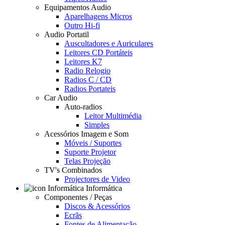
Equipamentos Audio
Aparelhagens Micros
Outro Hi-fi
Audio Portatil
Auscultadores e Auriculares
Leitores CD Portáteis
Leitores K7
Radio Relogio
Radios C / CD
Radios Portateis
Car Audio
Auto-radios
Leitor Multimédia
Simples
Acessórios Imagem e Som
Móveis / Suportes
Suporte Projetor
Telas Projeção
TV's Combinados
Projectores de Video
Informática
Componentes / Peças
Discos & Acessórios
Ecrãs
Fontes de Alimentação