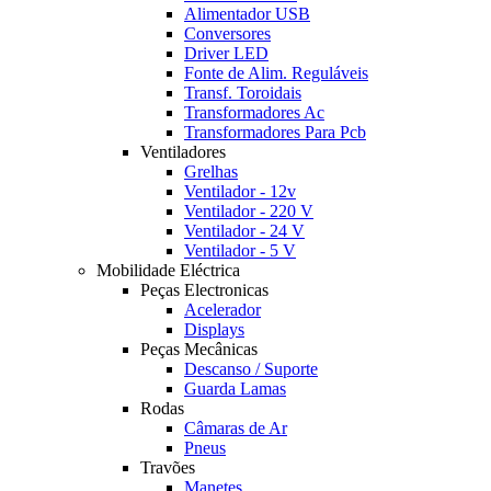
Alimentador USB
Conversores
Driver LED
Fonte de Alim. Reguláveis
Transf. Toroidais
Transformadores Ac
Transformadores Para Pcb
Ventiladores
Grelhas
Ventilador - 12v
Ventilador - 220 V
Ventilador - 24 V
Ventilador - 5 V
Mobilidade Eléctrica
Peças Electronicas
Acelerador
Displays
Peças Mecânicas
Descanso / Suporte
Guarda Lamas
Rodas
Câmaras de Ar
Pneus
Travões
Manetes