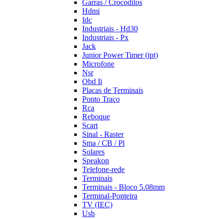
Garras / Crocodilos
Hdmi
Idc
Industriais - Hd30
Industriais - Px
Jack
Junior Power Timer (jpt)
Microfone
Nsr
Obd Ii
Placas de Terminais
Ponto Traço
Rca
Reboque
Scart
Sinal - Raster
Sma / CB / Pl
Solares
Speakon
Telefone-rede
Terminais
Terminais - Bloco 5.08mm
Terminal-Ponteira
TV (IEC)
Usb