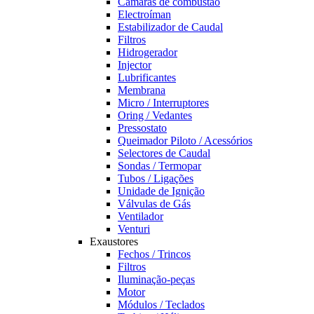
Câmaras de combustão
Electroíman
Estabilizador de Caudal
Filtros
Hidrogerador
Injector
Lubrificantes
Membrana
Micro / Interruptores
Oring / Vedantes
Pressostato
Queimador Piloto / Acessórios
Selectores de Caudal
Sondas / Termopar
Tubos / Ligações
Unidade de Ignição
Válvulas de Gás
Ventilador
Venturi
Exaustores
Fechos / Trincos
Filtros
Iluminação-peças
Motor
Módulos / Teclados