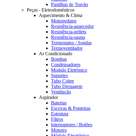
Pastilhas de Travão
Peças - Eletrodomésticos
Aquecimento & Clima
Motorredutor
Resistência-aquecedor
Resistência-pellets
Resistência-sauna
Termostatos / Sondas
Termoventilador
Ar Condicionado
Bombas
Condensadores
Modulo Eletrónico
Suportes
Tubo Cobre
Tubo Drenagem
Ventilação
Aspirador
Baterias
Escovas & Ponteiras
Estrutura
Filtros
Interruptores / Botões
Motores
Módulo Electrónico