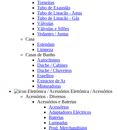
Torneiras
Tubo de Exaustão
Tubo de Ligação - Agua
Tubo de Ligação - Gás
Válvulas
Válvulas e Sifões
Vedantes / Juntas
Casa
Estendais
Limpeza
Casas de Banho
Autoclismos
Duche / Cabines
Duche / Chuveiros
Espelhos
Extractor de Ar
Misturadoras
Eletrónica / Acessórios
Acessórios - Diversos
Acessórios e Baterias
Acessórios
Adaptadores Eléctricos
Baterias
Lampadas
Prod. Merchandising