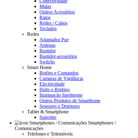
Conectividade
Malas
Outros Acessórios
Ratos
Redes / Cabos
Teclados
Redes
Adaptador Poe
Antenas
Bastidor
Bastidor-acessórios
Switchs
Smart Home
Botões e Comandos
Camaras de Vigilância
Electricidade
Hubs e Bridges
Iluminação Inteligente
Outros Produtos de Smarthome
Sensores e Detetores
Tablet & Smartphone
Suportes
Smartphones /
Comunicações
Telefones e Telemóveis