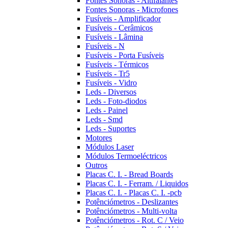
Fontes Sonoras - Altifalantes
Fontes Sonoras - Microfones
Fusíveis - Amplificador
Fusíveis - Cerâmicos
Fusíveis - Lâmina
Fusíveis - N
Fusíveis - Porta Fusíveis
Fusíveis - Térmicos
Fusíveis - Tr5
Fusíveis - Vidro
Leds - Diversos
Leds - Foto-diodos
Leds - Painel
Leds - Smd
Leds - Suportes
Motores
Módulos Laser
Módulos Termoeléctricos
Outros
Placas C. I. - Bread Boards
Placas C. I. - Ferram. / Liquidos
Placas C. I. - Placas C. I. -pcb
Potênciómetros - Deslizantes
Potênciómetros - Multi-volta
Potênciómetros - Rot. C / Veio