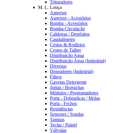
Trituradores
M. L. Louça
Aspersor
Aspersor - Acessórios
Bomba - Acessórios
Bomba Circulação
Caldeiras / Depósitos
Caudalímetro
Cestos & Rodízios
Cestos de Talher
Distribuição Agua
Distribuição Agua (Industrial)
Diversos
Doseadores (Industrial)
Filtros
Gavetas Detergente
Juntas / Borrachas
Módulos / Programadores
Porta - Dobradiças / Molas
Porta - Fechos
Resistências
Sensores / Sondas
Tampas
Teclas / Painel
Válvulas