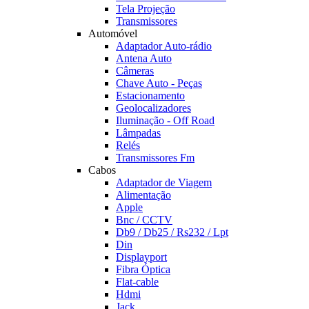
Tela Projeção
Transmissores
Automóvel
Adaptador Auto-rádio
Antena Auto
Câmeras
Chave Auto - Peças
Estacionamento
Geolocalizadores
Iluminação - Off Road
Lâmpadas
Relés
Transmissores Fm
Cabos
Adaptador de Viagem
Alimentação
Apple
Bnc / CCTV
Db9 / Db25 / Rs232 / Lpt
Din
Displayport
Fibra Óptica
Flat-cable
Hdmi
Jack