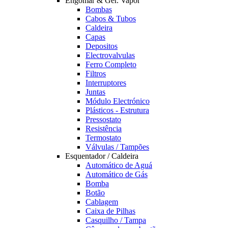
Engomar & Ger. Vapor
Bombas
Cabos & Tubos
Caldeira
Capas
Depositos
Electrovalvulas
Ferro Completo
Filtros
Interruptores
Juntas
Módulo Electrónico
Plásticos - Estrutura
Pressostato
Resistência
Termostato
Válvulas / Tampões
Esquentador / Caldeira
Automático de Aguá
Automático de Gás
Bomba
Botão
Cablagem
Caixa de Pilhas
Casquilho / Tampa