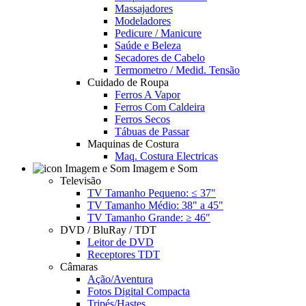
Massajadores
Modeladores
Pedicure / Manicure
Saúde e Beleza
Secadores de Cabelo
Termometro / Medid. Tensão
Cuidado de Roupa
Ferros A Vapor
Ferros Com Caldeira
Ferros Secos
Tábuas de Passar
Maquinas de Costura
Maq. Costura Electricas
Imagem e Som
Televisão
TV Tamanho Pequeno: ≤ 37"
TV Tamanho Médio: 38" a 45"
TV Tamanho Grande: ≥ 46"
DVD / BluRay / TDT
Leitor de DVD
Receptores TDT
Câmaras
Ação/Aventura
Fotos Digital Compacta
Tripés/Hastes