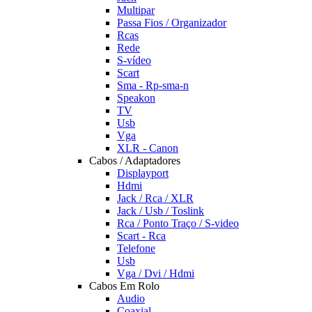
Multipar
Passa Fios / Organizador
Rcas
Rede
S-vídeo
Scart
Sma - Rp-sma-n
Speakon
TV
Usb
Vga
XLR - Canon
Cabos / Adaptadores
Displayport
Hdmi
Jack / Rca / XLR
Jack / Usb / Toslink
Rca / Ponto Traço / S-video
Scart - Rca
Telefone
Usb
Vga / Dvi / Hdmi
Cabos Em Rolo
Audio
Coaxial