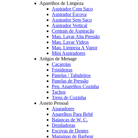
Aparelhos de Limpeza
Aspirador Com Saco
Aspirador Escova
Aspirador Sem Saco
Aspirador Vertical
Centrais de Aspiração
Maq. Lavar Alta Pressão
Maq. Lavar Vidros
Maq. Limpeza A Vapor
Mini Aspiradores
Artigos de Menage
Caçarolas
Frigideiras
Panelas / Tabuleiros
Panelas de Pressão
Peq. Aparelhos Cozinha
Tachos
Trens de Cozinha
Asseio Pessoal
Aparadores
Aparelhos Para Bebé
Balanças de W. C.
Depiladoras
Escovas de Dentes
Maquinas de Barbear