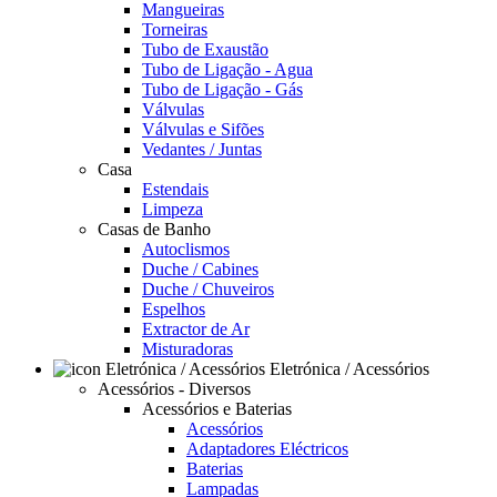
Mangueiras
Torneiras
Tubo de Exaustão
Tubo de Ligação - Agua
Tubo de Ligação - Gás
Válvulas
Válvulas e Sifões
Vedantes / Juntas
Casa
Estendais
Limpeza
Casas de Banho
Autoclismos
Duche / Cabines
Duche / Chuveiros
Espelhos
Extractor de Ar
Misturadoras
Eletrónica / Acessórios
Acessórios - Diversos
Acessórios e Baterias
Acessórios
Adaptadores Eléctricos
Baterias
Lampadas