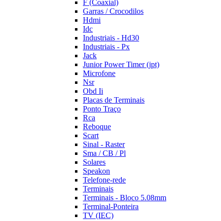
F (Coaxial)
Garras / Crocodilos
Hdmi
Idc
Industriais - Hd30
Industriais - Px
Jack
Junior Power Timer (jpt)
Microfone
Nsr
Obd Ii
Placas de Terminais
Ponto Traço
Rca
Reboque
Scart
Sinal - Raster
Sma / CB / Pl
Solares
Speakon
Telefone-rede
Terminais
Terminais - Bloco 5.08mm
Terminal-Ponteira
TV (IEC)