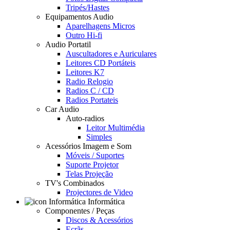
Tripés/Hastes
Equipamentos Audio
Aparelhagens Micros
Outro Hi-fi
Audio Portatil
Auscultadores e Auriculares
Leitores CD Portáteis
Leitores K7
Radio Relogio
Radios C / CD
Radios Portateis
Car Audio
Auto-radios
Leitor Multimédia
Simples
Acessórios Imagem e Som
Móveis / Suportes
Suporte Projetor
Telas Projeção
TV's Combinados
Projectores de Video
Informática
Componentes / Peças
Discos & Acessórios
Ecrãs