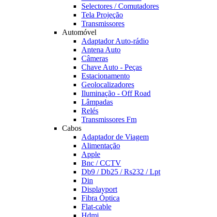
Selectores / Comutadores
Tela Projeção
Transmissores
Automóvel
Adaptador Auto-rádio
Antena Auto
Câmeras
Chave Auto - Peças
Estacionamento
Geolocalizadores
Iluminação - Off Road
Lâmpadas
Relés
Transmissores Fm
Cabos
Adaptador de Viagem
Alimentação
Apple
Bnc / CCTV
Db9 / Db25 / Rs232 / Lpt
Din
Displayport
Fibra Óptica
Flat-cable
Hdmi