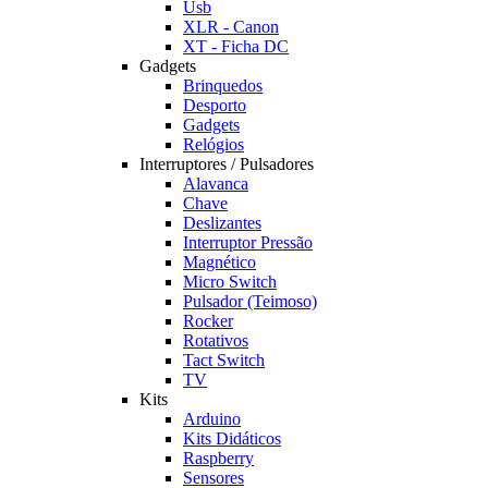
Usb
XLR - Canon
XT - Ficha DC
Gadgets
Brinquedos
Desporto
Gadgets
Relógios
Interruptores / Pulsadores
Alavanca
Chave
Deslizantes
Interruptor Pressão
Magnético
Micro Switch
Pulsador (Teimoso)
Rocker
Rotativos
Tact Switch
TV
Kits
Arduino
Kits Didáticos
Raspberry
Sensores