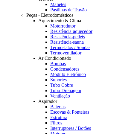
Manetes
Pastilhas de Travão
Peças - Eletrodomésticos
Aquecimento & Clima
Motorredutor
Resistência-aquecedor
Resistência-pellets
Resistência-sauna
Termostatos / Sondas
Termoventilador
Ar Condicionado
Bombas
Condensadores
Modulo Eletrónico
Suportes
Tubo Cobre
Tubo Drenagem
Ventilação
Aspirador
Baterias
Escovas & Ponteiras
Estrutura
Filtros
Interruptores / Botões
Motores