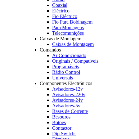
Coaxial
Eléctrico
Fio Eléctrico
Fio Para Bobinagem
Para Montagens
Telecomunições
Caixas de Montagem
Caixas de Montagem
Comandos
Ar Condicionado
Originais / Compatíveis
Programáveis
Rádio Control
Universais
Componentes Electrónicos
Avisadores-12v
Avisadores-220v
Avisadores-24v
Avisadores-5v
Bases de Corrente
Besouros
Botões
Contactor
Dip Switchs