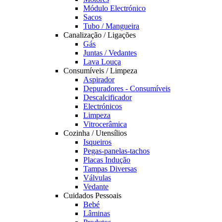
Módulo Electrónico
Sacos
Tubo / Mangueira
Canalização / Ligações
Gás
Juntas / Vedantes
Lava Louça
Consumíveis / Limpeza
Aspirador
Depuradores - Consumíveis
Descalcificador
Electrónicos
Limpeza
Vitrocerâmica
Cozinha / Utensílios
Isqueiros
Pegas-panelas-tachos
Placas Indução
Tampas Diversas
Válvulas
Vedante
Cuidados Pessoais
Bebé
Lâminas