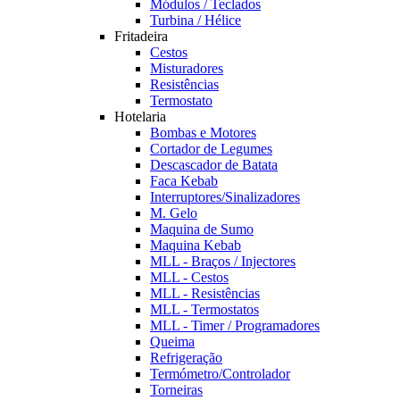
Módulos / Teclados
Turbina / Hélice
Fritadeira
Cestos
Misturadores
Resistências
Termostato
Hotelaria
Bombas e Motores
Cortador de Legumes
Descascador de Batata
Faca Kebab
Interruptores/Sinalizadores
M. Gelo
Maquina de Sumo
Maquina Kebab
MLL - Braços / Injectores
MLL - Cestos
MLL - Resistências
MLL - Termostatos
MLL - Timer / Programadores
Queima
Refrigeração
Termómetro/Controlador
Torneiras