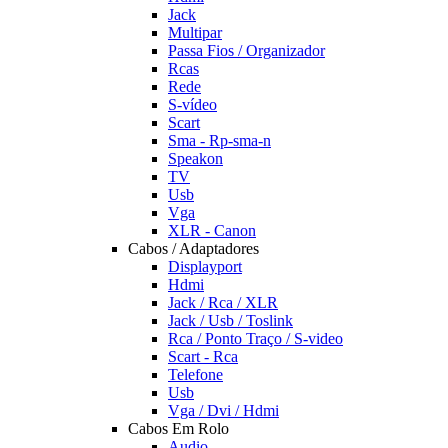
Jack
Multipar
Passa Fios / Organizador
Rcas
Rede
S-vídeo
Scart
Sma - Rp-sma-n
Speakon
TV
Usb
Vga
XLR - Canon
Cabos / Adaptadores
Displayport
Hdmi
Jack / Rca / XLR
Jack / Usb / Toslink
Rca / Ponto Traço / S-video
Scart - Rca
Telefone
Usb
Vga / Dvi / Hdmi
Cabos Em Rolo
Audio