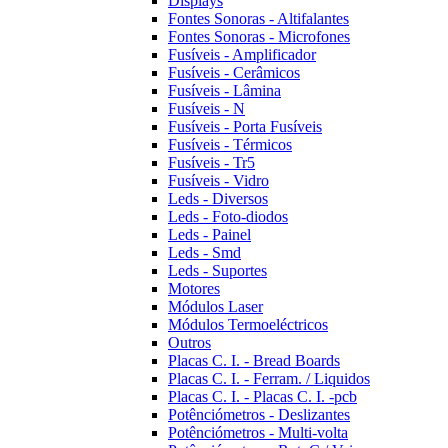
Displays
Fontes Sonoras - Altifalantes
Fontes Sonoras - Microfones
Fusíveis - Amplificador
Fusíveis - Cerâmicos
Fusíveis - Lâmina
Fusíveis - N
Fusíveis - Porta Fusíveis
Fusíveis - Térmicos
Fusíveis - Tr5
Fusíveis - Vidro
Leds - Diversos
Leds - Foto-diodos
Leds - Painel
Leds - Smd
Leds - Suportes
Motores
Módulos Laser
Módulos Termoeléctricos
Outros
Placas C. I. - Bread Boards
Placas C. I. - Ferram. / Liquidos
Placas C. I. - Placas C. I. -pcb
Potênciómetros - Deslizantes
Potênciómetros - Multi-volta