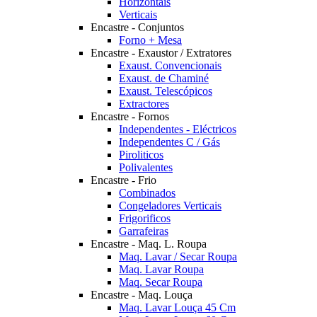
Horizontais
Verticais
Encastre - Conjuntos
Forno + Mesa
Encastre - Exaustor / Extratores
Exaust. Convencionais
Exaust. de Chaminé
Exaust. Telescópicos
Extractores
Encastre - Fornos
Independentes - Eléctricos
Independentes C / Gás
Piroliticos
Polivalentes
Encastre - Frio
Combinados
Congeladores Verticais
Frigorificos
Garrafeiras
Encastre - Maq. L. Roupa
Maq. Lavar / Secar Roupa
Maq. Lavar Roupa
Maq. Secar Roupa
Encastre - Maq. Louça
Maq. Lavar Louça 45 Cm