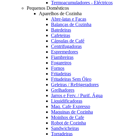
Termoacumuladores - Eléctricos
Pequenos Domésticos
Aparelhos de Cozinha
Abre-latas e Facas
Balanças de Cozinha
Batedeiras
Cafeteiras
Cápsulas de Café
Centrifugadoras
Espremedores
Fiambreiras
Fogareiros
Fornos
Fritadeiras
Fritadeiras Sem Óleo
Geleiras / Refrigeradores
Grelhadores
Jarros e Ferv. / Purif. Água
Liquidificadoras
Maq. Cafe Expresso
Maquinas de Cozinha
Moinhos de Cafe
Robot de Cozinha
Sandwicheiras
Torradeiras