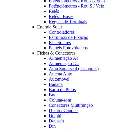
Potênciómetros - Rot. C / Veio
Potênciómetros - Rot. S / Veio
Relés
Relés - Bases
Réguas de Terminais
Energia Solar
Controladores
Estruturas de Fixação
Kits Solares
Paineis Fotovoltaicos
Fichas & Conectores
Alimentação Ac
Alimentação Dc
Amp Superseal (estanques)
Antena Auto
Automóvel
Banana
Barra de Pinos
Bnc
Coluna-som
Conectores Multifunção
D-sub / Capótas
Delphi
Deutsch
Din