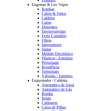
Produtos
Engomar & Ger. Vapor
Bombas
Cabos & Tubos
Caldeira
Capas
Depositos
Electrovalvulas
Ferro Completo
Filtros
Interruptores
Juntas
Módulo Electrónico
Plásticos - Estrutura
Pressostato
Resistência
Termostato
Válvulas / Tampões
Esquentador / Caldeira
Automático de Aguá
Automático de Gás
Bomba
Botão
Cablagem
Caixa de Pilhas