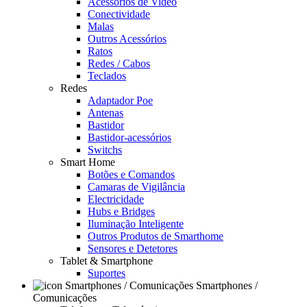
Acessórios de Video
Conectividade
Malas
Outros Acessórios
Ratos
Redes / Cabos
Teclados
Redes
Adaptador Poe
Antenas
Bastidor
Bastidor-acessórios
Switchs
Smart Home
Botões e Comandos
Camaras de Vigilância
Electricidade
Hubs e Bridges
Iluminação Inteligente
Outros Produtos de Smarthome
Sensores e Detetores
Tablet & Smartphone
Suportes
Smartphones /
Comunicações