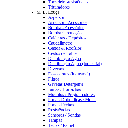
Torradeira-resistências
Trituradores
M. L. Louça
Aspersor
Aspersor - Acessórios
Bomba - Acessórios
Bomba Circulação
Caldeiras / Depósitos
Caudalímetro
Cestos & Rodízios
Cestos de Talher
Distribuição Agua
Distribuição Agua (Industrial)
Diversos
Doseadores (Industrial)
Filtros
Gavetas Detergente
Juntas / Borrachas
Módulos / Programadores
Porta - Dobradiças / Molas
Porta - Fechos
Resistências
Sensores / Sondas
Tampas
Teclas / Painel