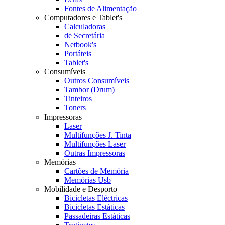
Fontes de Alimentação
Computadores e Tablet's
Calculadoras
de Secretária
Netbook's
Portáteis
Tablet's
Consumíveis
Outros Consumíveis
Tambor (Drum)
Tinteiros
Toners
Impressoras
Laser
Multifunções J. Tinta
Multifunções Laser
Outras Impressoras
Memórias
Cartões de Memória
Memórias Usb
Mobilidade e Desporto
Bicicletas Eléctricas
Bicicletas Estáticas
Passadeiras Estáticas