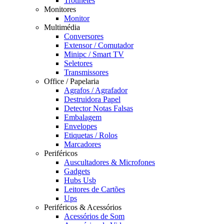
Trotinetes
Monitores
Monitor
Multimédia
Conversores
Extensor / Comutador
Minipc / Smart TV
Seletores
Transmissores
Office / Papelaria
Agrafos / Agrafador
Destruidora Papel
Detector Notas Falsas
Embalagem
Envelopes
Etiquetas / Rolos
Marcadores
Periféricos
Auscultadores & Microfones
Gadgets
Hubs Usb
Leitores de Cartões
Ups
Periféricos & Acessórios
Acessórios de Som