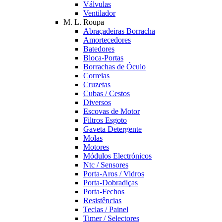
Válvulas
Ventilador
M. L. Roupa
Abraçadeiras Borracha
Amortecedores
Batedores
Bloca-Portas
Borrachas de Óculo
Correias
Cruzetas
Cubas / Cestos
Diversos
Escovas de Motor
Filtros Esgoto
Gaveta Detergente
Molas
Motores
Módulos Electrónicos
Ntc / Sensores
Porta-Aros / Vidros
Porta-Dobradiças
Porta-Fechos
Resistências
Teclas / Painel
Timer / Selectores