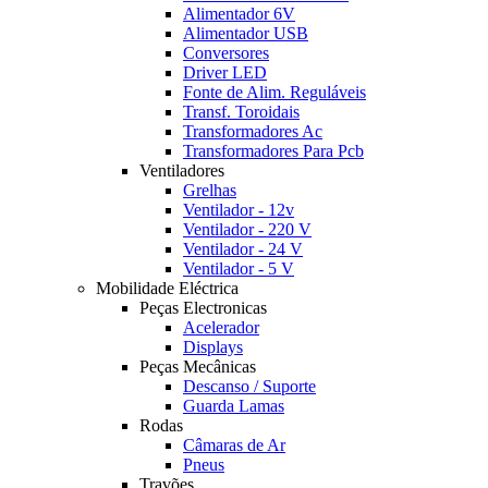
Alimentador 6V
Alimentador USB
Conversores
Driver LED
Fonte de Alim. Reguláveis
Transf. Toroidais
Transformadores Ac
Transformadores Para Pcb
Ventiladores
Grelhas
Ventilador - 12v
Ventilador - 220 V
Ventilador - 24 V
Ventilador - 5 V
Mobilidade Eléctrica
Peças Electronicas
Acelerador
Displays
Peças Mecânicas
Descanso / Suporte
Guarda Lamas
Rodas
Câmaras de Ar
Pneus
Travões