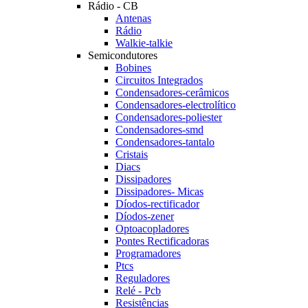
Rádio - CB
Antenas
Rádio
Walkie-talkie
Semicondutores
Bobines
Circuitos Integrados
Condensadores-cerâmicos
Condensadores-electrolítico
Condensadores-poliester
Condensadores-smd
Condensadores-tantalo
Cristais
Diacs
Dissipadores
Dissipadores- Micas
Díodos-rectificador
Díodos-zener
Optoacopladores
Pontes Rectificadoras
Programadores
Ptcs
Reguladores
Relé - Pcb
Resistências