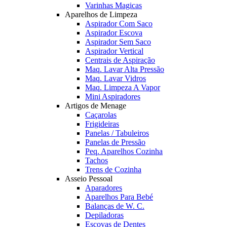
Varinhas Magicas
Aparelhos de Limpeza
Aspirador Com Saco
Aspirador Escova
Aspirador Sem Saco
Aspirador Vertical
Centrais de Aspiração
Maq. Lavar Alta Pressão
Maq. Lavar Vidros
Maq. Limpeza A Vapor
Mini Aspiradores
Artigos de Menage
Caçarolas
Frigideiras
Panelas / Tabuleiros
Panelas de Pressão
Peq. Aparelhos Cozinha
Tachos
Trens de Cozinha
Asseio Pessoal
Aparadores
Aparelhos Para Bebé
Balanças de W. C.
Depiladoras
Escovas de Dentes