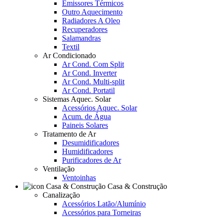
Emissores Térmicos
Outro Aquecimento
Radiadores A Oleo
Recuperadores
Salamandras
Textil
Ar Condicionado
Ar Cond. Com Split
Ar Cond. Inverter
Ar Cond. Multi-split
Ar Cond. Portatil
Sistemas Aquec. Solar
Acessórios Aquec. Solar
Acum. de Água
Paineis Solares
Tratamento de Ar
Desumidificadores
Humidificadores
Purificadores de Ar
Ventilação
Ventoinhas
Casa & Construção
Canalização
Acessórios Latão/Alumínio
Acessórios para Torneiras