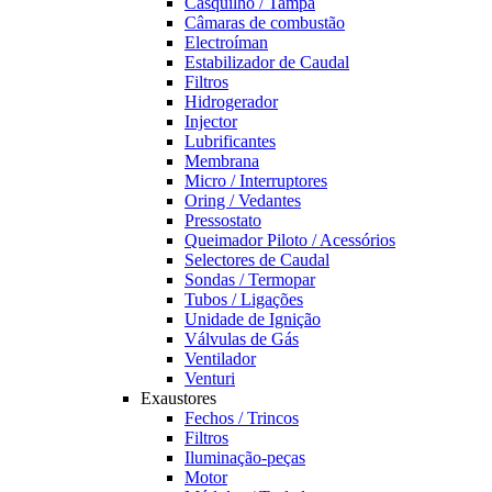
Casquilho / Tampa
Câmaras de combustão
Electroíman
Estabilizador de Caudal
Filtros
Hidrogerador
Injector
Lubrificantes
Membrana
Micro / Interruptores
Oring / Vedantes
Pressostato
Queimador Piloto / Acessórios
Selectores de Caudal
Sondas / Termopar
Tubos / Ligações
Unidade de Ignição
Válvulas de Gás
Ventilador
Venturi
Exaustores
Fechos / Trincos
Filtros
Iluminação-peças
Motor