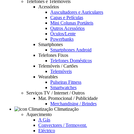
Telefones e Telemóveis
Acessórios
Auscultadores e Auriculares
Capas e Películas
Mini Colunas Portáteis
Outros Acessórios
Óculos/Lente
Powerbanks
Smartphones
Smartphones Android
Telefones Fixos
Telefones Domésticos
Telemóveis / Cartões
Telemóveis
Wearables
Pulseiras Fitness
Smartwatches
Serviços TV / Internet / Outros
Mat. Promocional / Publicidade
Merchandising / Brindes
Climatização
Aquecimento
A Gás
Convectores / Termovent.
Eléctrico