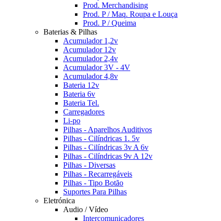
Prod. Merchandising
Prod. P / Maq. Roupa e Louça
Prod. P / Queima
Baterias & Pilhas
Acumulador 1,2v
Acumulador 12v
Acumulador 2,4v
Acumulador 3V - 4V
Acumulador 4,8v
Bateria 12v
Bateria 6v
Bateria Tel.
Carregadores
Li-po
Pilhas - Aparelhos Auditivos
Pilhas - Cilíndricas 1. 5v
Pilhas - Cilíndricas 3v A 6v
Pilhas - Cilíndricas 9v A 12v
Pilhas - Diversas
Pilhas - Recarregáveis
Pilhas - Tipo Botão
Suportes Para Pilhas
Eletrónica
Audio / Vídeo
Intercomunicadores