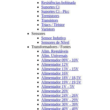
Resistências-bobinada
Suportes Ci
Suportes Ci - Plcc
Termistores
Transistors
Triacs / Tiristor
Varistors
Sensores
Sensor Indutivo
Sensores de Nível
Transformadores / Fontes
Alim. Reguláveis
Alim. Universais
Alimentador 09V - 10V
Alimentador 12V
Alimentador 13V - 15V
Alimentador 16V
Alimentador 18V / 18,5V
Alimentador 19V / 19,5V
Alimentador 1V - 5V
Alimentador 20V
Alimentador 24V - 26V
Alimentador 28V - 29V
Alimentador 30V - 39V
Alimentador 40V - 49V