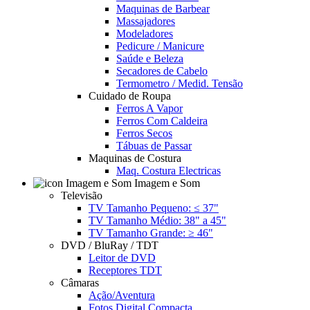
Maquinas de Barbear
Massajadores
Modeladores
Pedicure / Manicure
Saúde e Beleza
Secadores de Cabelo
Termometro / Medid. Tensão
Cuidado de Roupa
Ferros A Vapor
Ferros Com Caldeira
Ferros Secos
Tábuas de Passar
Maquinas de Costura
Maq. Costura Electricas
Imagem e Som
Televisão
TV Tamanho Pequeno: ≤ 37"
TV Tamanho Médio: 38" a 45"
TV Tamanho Grande: ≥ 46"
DVD / BluRay / TDT
Leitor de DVD
Receptores TDT
Câmaras
Ação/Aventura
Fotos Digital Compacta