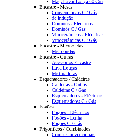
Maq. Lavar Louça 60 Cm
Encastre - Mesas
Convencionais C / Gás
de Indução
Dominós - Eléctricos
Dominós C / Gás
Vitrocerâmicas - Eléctricas
Vitrocerâmicas C / Gás
Encastre - Microondas
Microondas
Encastre - Outras
Acessorios Encastre
Lava Louças
Misturadoras
Esquentadores / Caldeiras
Caldeiras - Outras
Caldeiras C / Gás
Esquentadores - Eléctricos
Esquentadores C / Gás
Fogões
Fogões - Eléctricos
Fogões - Lenha
Fogões C / Gás
Frigorificos / Combinados
Comb. Convencionais