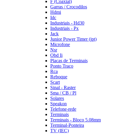
F (Coaxial)
Garras / Crocodilos
Hdmi
Idc
Industriais - Hd30
Industriais - Px
Jack
Junior Power Timer (jpt)
Microfone
Nsr
Obd Ii
Placas de Terminais
Ponto Traço
Rca
Reboque
Scart
Sinal - Raster
Sma / CB / Pl
Solares
Speakon
Telefone-rede
Terminais
Terminais - Bloco 5.08mm
Terminal-Ponteira
TV (IEC)