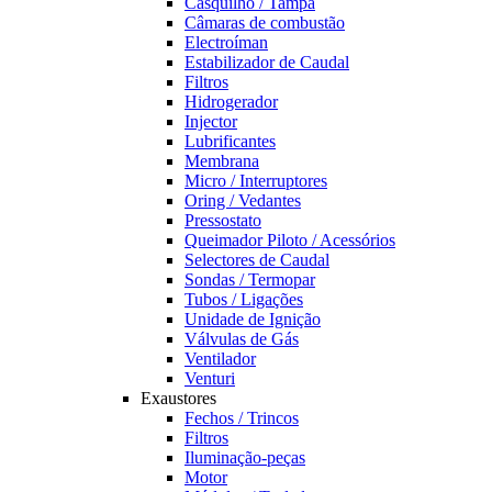
Casquilho / Tampa
Câmaras de combustão
Electroíman
Estabilizador de Caudal
Filtros
Hidrogerador
Injector
Lubrificantes
Membrana
Micro / Interruptores
Oring / Vedantes
Pressostato
Queimador Piloto / Acessórios
Selectores de Caudal
Sondas / Termopar
Tubos / Ligações
Unidade de Ignição
Válvulas de Gás
Ventilador
Venturi
Exaustores
Fechos / Trincos
Filtros
Iluminação-peças
Motor