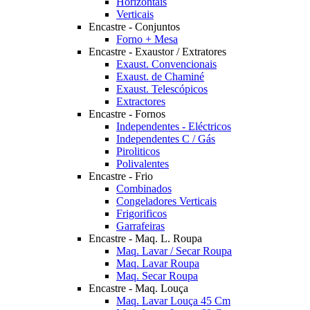
Horizontais
Verticais
Encastre - Conjuntos
Forno + Mesa
Encastre - Exaustor / Extratores
Exaust. Convencionais
Exaust. de Chaminé
Exaust. Telescópicos
Extractores
Encastre - Fornos
Independentes - Eléctricos
Independentes C / Gás
Piroliticos
Polivalentes
Encastre - Frio
Combinados
Congeladores Verticais
Frigorificos
Garrafeiras
Encastre - Maq. L. Roupa
Maq. Lavar / Secar Roupa
Maq. Lavar Roupa
Maq. Secar Roupa
Encastre - Maq. Louça
Maq. Lavar Louça 45 Cm