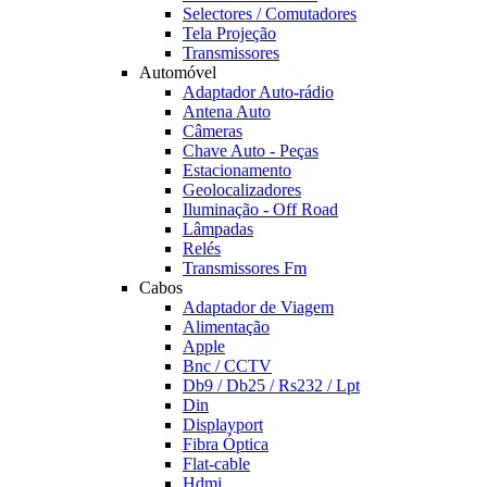
Selectores / Comutadores
Tela Projeção
Transmissores
Automóvel
Adaptador Auto-rádio
Antena Auto
Câmeras
Chave Auto - Peças
Estacionamento
Geolocalizadores
Iluminação - Off Road
Lâmpadas
Relés
Transmissores Fm
Cabos
Adaptador de Viagem
Alimentação
Apple
Bnc / CCTV
Db9 / Db25 / Rs232 / Lpt
Din
Displayport
Fibra Óptica
Flat-cable
Hdmi