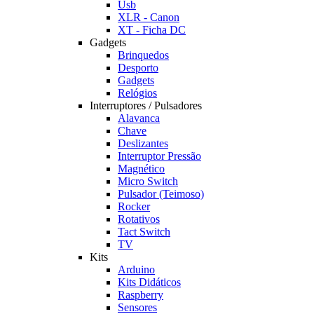
Usb
XLR - Canon
XT - Ficha DC
Gadgets
Brinquedos
Desporto
Gadgets
Relógios
Interruptores / Pulsadores
Alavanca
Chave
Deslizantes
Interruptor Pressão
Magnético
Micro Switch
Pulsador (Teimoso)
Rocker
Rotativos
Tact Switch
TV
Kits
Arduino
Kits Didáticos
Raspberry
Sensores