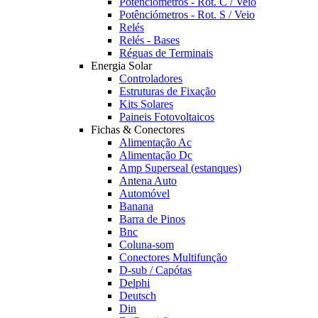
Potênciómetros - Rot. C / Veio
Potênciómetros - Rot. S / Veio
Relés
Relés - Bases
Réguas de Terminais
Energia Solar
Controladores
Estruturas de Fixação
Kits Solares
Paineis Fotovoltaicos
Fichas & Conectores
Alimentação Ac
Alimentação Dc
Amp Superseal (estanques)
Antena Auto
Automóvel
Banana
Barra de Pinos
Bnc
Coluna-som
Conectores Multifunção
D-sub / Capótas
Delphi
Deutsch
Din