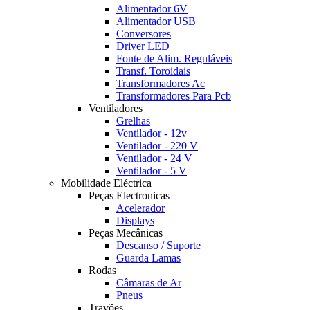
Alimentador 6V
Alimentador USB
Conversores
Driver LED
Fonte de Alim. Reguláveis
Transf. Toroidais
Transformadores Ac
Transformadores Para Pcb
Ventiladores
Grelhas
Ventilador - 12v
Ventilador - 220 V
Ventilador - 24 V
Ventilador - 5 V
Mobilidade Eléctrica
Peças Electronicas
Acelerador
Displays
Peças Mecânicas
Descanso / Suporte
Guarda Lamas
Rodas
Câmaras de Ar
Pneus
Travões