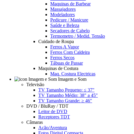
Maquinas de Barbear
Massajadores
Modeladores
Pedicure / Manicure
Saúde e Beleza
Secadores de Cabelo
Termometro / Medid. Tensão
Cuidado de Roupa
Ferros A Vapor
Ferros Com Caldeira
Ferros Secos
Tábuas de Passar
Maquinas de Costura
Maq. Costura Electricas
Imagem e Som
Televisão
TV Tamanho Pequeno: ≤ 37"
TV Tamanho Médio: 38" a 45"
TV Tamanho Grande: ≥ 46"
DVD / BluRay / TDT
Leitor de DVD
Receptores TDT
Câmaras
Ação/Aventura
Fotos Digital Compacta