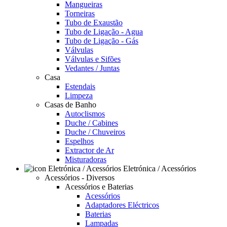
Mangueiras
Torneiras
Tubo de Exaustão
Tubo de Ligação - Agua
Tubo de Ligação - Gás
Válvulas
Válvulas e Sifões
Vedantes / Juntas
Casa
Estendais
Limpeza
Casas de Banho
Autoclismos
Duche / Cabines
Duche / Chuveiros
Espelhos
Extractor de Ar
Misturadoras
Eletrónica / Acessórios
Acessórios - Diversos
Acessórios e Baterias
Acessórios
Adaptadores Eléctricos
Baterias
Lampadas