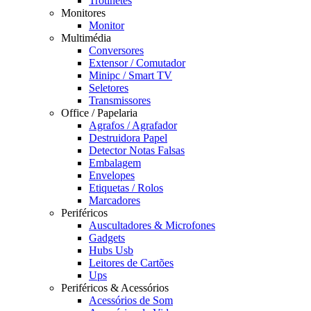
Trotinetes
Monitores
Monitor
Multimédia
Conversores
Extensor / Comutador
Minipc / Smart TV
Seletores
Transmissores
Office / Papelaria
Agrafos / Agrafador
Destruidora Papel
Detector Notas Falsas
Embalagem
Envelopes
Etiquetas / Rolos
Marcadores
Periféricos
Auscultadores & Microfones
Gadgets
Hubs Usb
Leitores de Cartões
Ups
Periféricos & Acessórios
Acessórios de Som