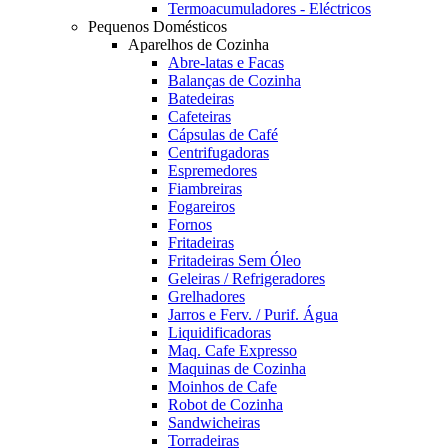
Termoacumuladores - Eléctricos
Pequenos Domésticos
Aparelhos de Cozinha
Abre-latas e Facas
Balanças de Cozinha
Batedeiras
Cafeteiras
Cápsulas de Café
Centrifugadoras
Espremedores
Fiambreiras
Fogareiros
Fornos
Fritadeiras
Fritadeiras Sem Óleo
Geleiras / Refrigeradores
Grelhadores
Jarros e Ferv. / Purif. Água
Liquidificadoras
Maq. Cafe Expresso
Maquinas de Cozinha
Moinhos de Cafe
Robot de Cozinha
Sandwicheiras
Torradeiras