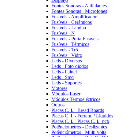
Displays
Fontes Sonoras - Altifalantes
Fontes Sonoras - Microfones
Fusíveis - Amplificador
Fusíveis - Cerâmicos
Fusíveis - Lâmina
Fusíveis - N
Fusíveis - Porta Fusíveis
Fusíveis - Térmicos
Fusíveis - Tr5
Fusíveis - Vidro
Leds - Diversos
Leds - Foto-diodos
Leds - Painel
Leds - Smd
Leds - Suportes
Motores
Módulos Laser
Módulos Termoeléctricos
Outros
Placas C. I. - Bread Boards
Placas C. I. - Ferram. / Liquidos
Placas C. I. - Placas C. I. -pcb
Potênciómetros - Deslizantes
Potênciómetros - Multi-volta