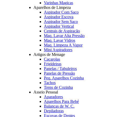
Varinhas Magicas
Aparelhos de Limpeza
Aspirador Com Saco
Aspirador Escova
Aspirador Sem Saco
Aspirador Vertical
Centrais de Aspiração
Maq. Lavar Alta Pressão
Maq. Lavar Vidros
Maq. Limpeza A Vapor
Mini Aspiradores
Artigos de Menage
Caçarolas
Frigideiras
Panelas / Tabuleiros
Panelas de Pressão
Peq. Aparelhos Cozinha
Tachos
Trens de Cozinha
Asseio Pessoal
Aparadores
Aparelhos Para Bebé
Balanças de W. C.
Depiladoras
Escovas de Dentes