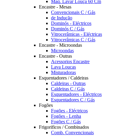
Maq. Lavar Louça 60 Cm
Encastre - Mesas
Convencionais C / Gás
de Indução
Dominós - Eléctricos
Dominós C / Gás
Vitrocerâmicas - Eléctricas
Vitrocerâmicas C / Gás
Encastre - Microondas
Microondas
Encastre - Outras
Acessorios Encastre
Lava Louças
Misturadoras
Esquentadores / Caldeiras
Caldeiras - Outras
Caldeiras C / Gás
Esquentadores - Eléctricos
Esquentadores C / Gás
Fogões
Fogões - Eléctricos
Fogões - Lenha
Fogões C / Gás
Frigorificos / Combinados
Comb. Convencionais