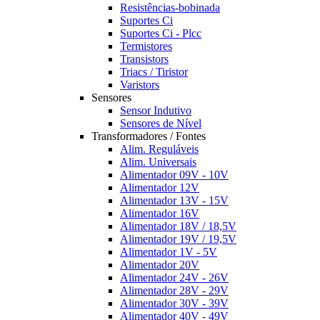
Resistências-bobinada
Suportes Ci
Suportes Ci - Plcc
Termistores
Transistors
Triacs / Tiristor
Varistors
Sensores
Sensor Indutivo
Sensores de Nível
Transformadores / Fontes
Alim. Reguláveis
Alim. Universais
Alimentador 09V - 10V
Alimentador 12V
Alimentador 13V - 15V
Alimentador 16V
Alimentador 18V / 18,5V
Alimentador 19V / 19,5V
Alimentador 1V - 5V
Alimentador 20V
Alimentador 24V - 26V
Alimentador 28V - 29V
Alimentador 30V - 39V
Alimentador 40V - 49V