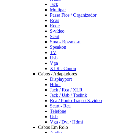
Jack
Multipar
Passa Fios / Organizador
Rcas
Rede
S-vídeo
Scart
Sma - Rp-sma-n
Speakon
TV
Usb
Vga
XLR - Canon
Cabos / Adaptadores
Displayport
Hdmi
Jack / Rca / XLR
Jack / Usb / Toslink
Rca / Ponto Traço / S-video
Scart - Rca
Telefone
Usb
Vga / Dvi / Hdmi
Cabos Em Rolo
Audio