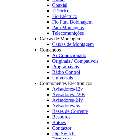
Coaxial
Eléctrico
Fio Eléctrico
Fio Para Bobinagem
Para Montagens
Telecomunições
Caixas de Montagem
Caixas de Montagem
Comandos
Ar Condicionado
Originais / Compatíveis
Programáveis
Rádio Control
Universais
Componentes Electrónicos
Avisadores-12v
Avisadores-220v
Avisadores-24v
Avisadores-5v
Bases de Corrente
Besouros
Botões
Contactor
Dip Switchs