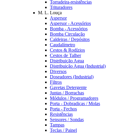
Torradeira-resistências
Trituradores
M. L. Louça
Aspersor
Aspersor - Acessórios
Bomba - Acessórios
Bomba Circulação
Caldeiras / Depósitos
Caudalímetro
Cestos & Rodízios
Cestos de Talher
Distribuição Agua
Distribuição Agua (Industrial)
Diversos
Doseadores (Industrial)
Filtros
Gavetas Detergente
Juntas / Borrachas
Módulos / Programadores
Porta - Dobradiças / Molas
Porta - Fechos
Resistências
Sensores / Sondas
Tampas
Teclas / Painel