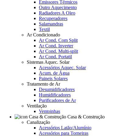
Emissores Térmicos
Outro Aquecimento
Radiadores A Oleo
Recuperadores
Salamandras
Textil
Ar Condicionado
Ar Cond. Com Split
Ar Cond. Inverter
Ar Cond. Multi-split
Ar Cond. Portatil
Sistemas Aquec. Solar
Acessórios Aquec. Solar
Acum. de Água
Paineis Solares
Tratamento de Ar
Desumidificadores
Humidificadores
Purificadores de Ar
Ventilação
Ventoinhas
Casa & Construção
Canalização
Acessórios Latão/Alumínio
Acessórios para Torneiras