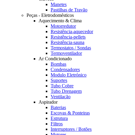
Manetes
Pastilhas de Travão
Peças - Eletrodomésticos
Aquecimento & Clima
Motorredutor
Resistência-aquecedor
Resistência-pellets
Resistência-sauna
Termostatos / Sondas
Termoventilador
Ar Condicionado
Bombas
Condensadores
Modulo Eletrónico
Suportes
Tubo Cobre
Tubo Drenagem
Ventilação
Aspirador
Baterias
Escovas & Ponteiras
Estrutura
Filtros
Interruptores / Botões
Motores