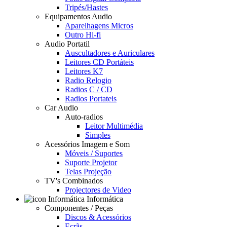
Tripés/Hastes
Equipamentos Audio
Aparelhagens Micros
Outro Hi-fi
Audio Portatil
Auscultadores e Auriculares
Leitores CD Portáteis
Leitores K7
Radio Relogio
Radios C / CD
Radios Portateis
Car Audio
Auto-radios
Leitor Multimédia
Simples
Acessórios Imagem e Som
Móveis / Suportes
Suporte Projetor
Telas Projeção
TV's Combinados
Projectores de Video
Informática
Componentes / Peças
Discos & Acessórios
Ecrãs