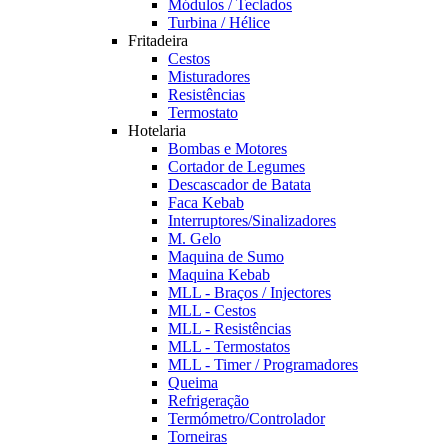
Módulos / Teclados
Turbina / Hélice
Fritadeira
Cestos
Misturadores
Resistências
Termostato
Hotelaria
Bombas e Motores
Cortador de Legumes
Descascador de Batata
Faca Kebab
Interruptores/Sinalizadores
M. Gelo
Maquina de Sumo
Maquina Kebab
MLL - Braços / Injectores
MLL - Cestos
MLL - Resistências
MLL - Termostatos
MLL - Timer / Programadores
Queima
Refrigeração
Termómetro/Controlador
Torneiras