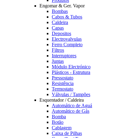
Produtos
Engomar & Ger. Vapor
Bombas
Cabos & Tubos
Caldeira
Capas
Depositos
Electrovalvulas
Ferro Completo
Filtros
Interruptores
Juntas
Módulo Electrónico
Plásticos - Estrutura
Pressostato
Resistência
Termostato
Válvulas / Tampões
Esquentador / Caldeira
Automático de Aguá
Automático de Gás
Bomba
Botão
Cablagem
Caixa de Pilhas