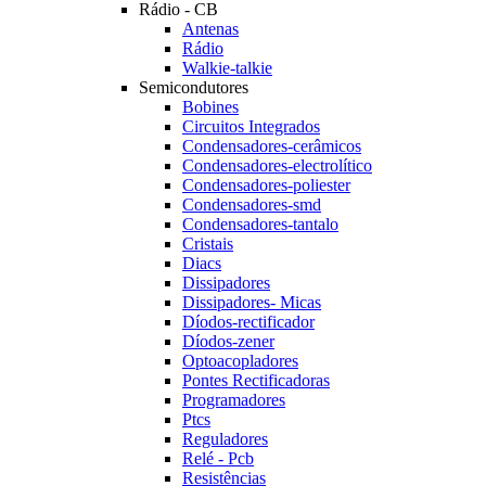
Rádio - CB
Antenas
Rádio
Walkie-talkie
Semicondutores
Bobines
Circuitos Integrados
Condensadores-cerâmicos
Condensadores-electrolítico
Condensadores-poliester
Condensadores-smd
Condensadores-tantalo
Cristais
Diacs
Dissipadores
Dissipadores- Micas
Díodos-rectificador
Díodos-zener
Optoacopladores
Pontes Rectificadoras
Programadores
Ptcs
Reguladores
Relé - Pcb
Resistências