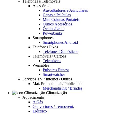
Telefones e Telemóveis
Acessórios
Auscultadores e Auriculares
Capas e Películas
Mini Colunas Portáteis
Outros Acessórios
Óculos/Lente
Powerbanks
Smartphones
Smartphones Android
Telefones Fixos
Telefones Domésticos
Telemóveis / Cartões
Telemóveis
Wearables
Pulseiras Fitness
Smartwatches
Serviços TV / Internet / Outros
Mat. Promocional / Publicidade
Merchandising / Brindes
Climatização
Aquecimento
A Gás
Convectores / Termovent.
Eléctrico