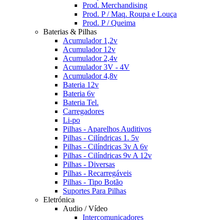
Prod. Merchandising
Prod. P / Maq. Roupa e Louça
Prod. P / Queima
Baterias & Pilhas
Acumulador 1,2v
Acumulador 12v
Acumulador 2,4v
Acumulador 3V - 4V
Acumulador 4,8v
Bateria 12v
Bateria 6v
Bateria Tel.
Carregadores
Li-po
Pilhas - Aparelhos Auditivos
Pilhas - Cilíndricas 1. 5v
Pilhas - Cilíndricas 3v A 6v
Pilhas - Cilíndricas 9v A 12v
Pilhas - Diversas
Pilhas - Recarregáveis
Pilhas - Tipo Botão
Suportes Para Pilhas
Eletrónica
Audio / Vídeo
Intercomunicadores