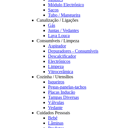
Módulo Electrónico
Sacos
Tubo / Mangueira
Canalização / Ligações
Gás
Juntas / Vedantes
Lava Louça
Consumíveis / Limpeza
Aspirador
Depuradores - Consumíveis
Descalcificador
Electrónicos
Limpeza
Vitrocerâmica
Cozinha / Utensílios
Isqueiros
Pegas-panelas-tachos
Placas Indução
Tampas Diversas
Válvulas
Vedante
Cuidados Pessoais
Bebé
Lâminas