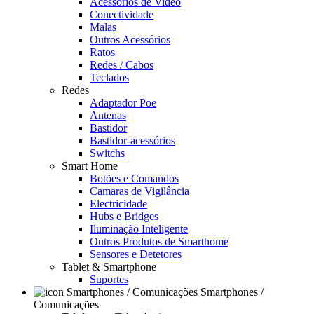
Acessórios de Video
Conectividade
Malas
Outros Acessórios
Ratos
Redes / Cabos
Teclados
Redes
Adaptador Poe
Antenas
Bastidor
Bastidor-acessórios
Switchs
Smart Home
Botões e Comandos
Camaras de Vigilância
Electricidade
Hubs e Bridges
Iluminação Inteligente
Outros Produtos de Smarthome
Sensores e Detetores
Tablet & Smartphone
Suportes
Smartphones /
Comunicações