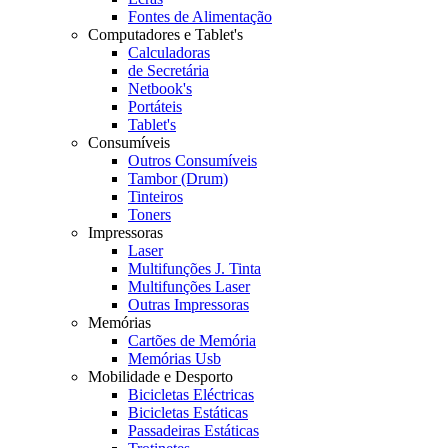
Fontes de Alimentação
Computadores e Tablet's
Calculadoras
de Secretária
Netbook's
Portáteis
Tablet's
Consumíveis
Outros Consumíveis
Tambor (Drum)
Tinteiros
Toners
Impressoras
Laser
Multifunções J. Tinta
Multifunções Laser
Outras Impressoras
Memórias
Cartões de Memória
Memórias Usb
Mobilidade e Desporto
Bicicletas Eléctricas
Bicicletas Estáticas
Passadeiras Estáticas