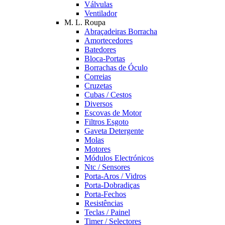
Válvulas
Ventilador
M. L. Roupa
Abraçadeiras Borracha
Amortecedores
Batedores
Bloca-Portas
Borrachas de Óculo
Correias
Cruzetas
Cubas / Cestos
Diversos
Escovas de Motor
Filtros Esgoto
Gaveta Detergente
Molas
Motores
Módulos Electrónicos
Ntc / Sensores
Porta-Aros / Vidros
Porta-Dobradiças
Porta-Fechos
Resistências
Teclas / Painel
Timer / Selectores