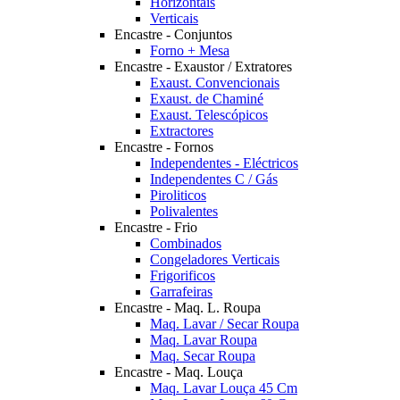
Horizontais
Verticais
Encastre - Conjuntos
Forno + Mesa
Encastre - Exaustor / Extratores
Exaust. Convencionais
Exaust. de Chaminé
Exaust. Telescópicos
Extractores
Encastre - Fornos
Independentes - Eléctricos
Independentes C / Gás
Piroliticos
Polivalentes
Encastre - Frio
Combinados
Congeladores Verticais
Frigorificos
Garrafeiras
Encastre - Maq. L. Roupa
Maq. Lavar / Secar Roupa
Maq. Lavar Roupa
Maq. Secar Roupa
Encastre - Maq. Louça
Maq. Lavar Louça 45 Cm