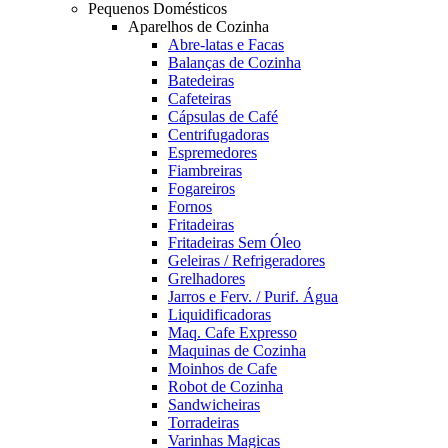
Pequenos Domésticos
Aparelhos de Cozinha
Abre-latas e Facas
Balanças de Cozinha
Batedeiras
Cafeteiras
Cápsulas de Café
Centrifugadoras
Espremedores
Fiambreiras
Fogareiros
Fornos
Fritadeiras
Fritadeiras Sem Óleo
Geleiras / Refrigeradores
Grelhadores
Jarros e Ferv. / Purif. Água
Liquidificadoras
Maq. Cafe Expresso
Maquinas de Cozinha
Moinhos de Cafe
Robot de Cozinha
Sandwicheiras
Torradeiras
Varinhas Magicas