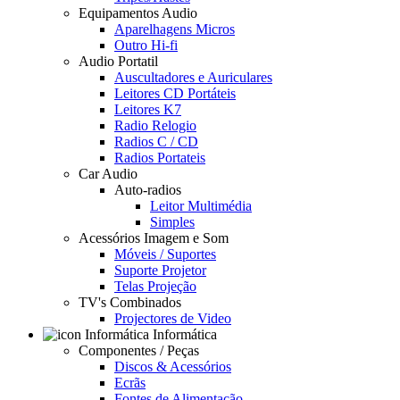
Equipamentos Audio
Aparelhagens Micros
Outro Hi-fi
Audio Portatil
Auscultadores e Auriculares
Leitores CD Portáteis
Leitores K7
Radio Relogio
Radios C / CD
Radios Portateis
Car Audio
Auto-radios
Leitor Multimédia
Simples
Acessórios Imagem e Som
Móveis / Suportes
Suporte Projetor
Telas Projeção
TV's Combinados
Projectores de Video
Informática
Componentes / Peças
Discos & Acessórios
Ecrãs
Fontes de Alimentação