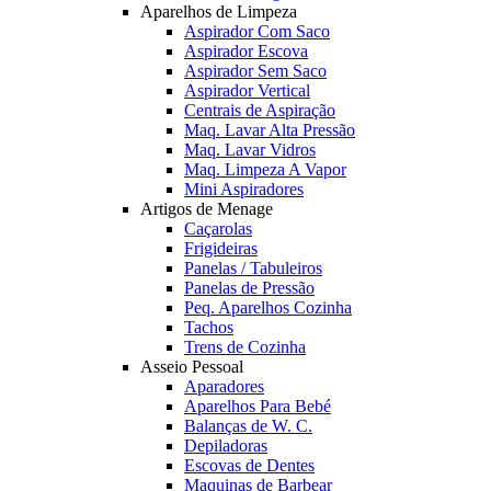
Aparelhos de Limpeza
Aspirador Com Saco
Aspirador Escova
Aspirador Sem Saco
Aspirador Vertical
Centrais de Aspiração
Maq. Lavar Alta Pressão
Maq. Lavar Vidros
Maq. Limpeza A Vapor
Mini Aspiradores
Artigos de Menage
Caçarolas
Frigideiras
Panelas / Tabuleiros
Panelas de Pressão
Peq. Aparelhos Cozinha
Tachos
Trens de Cozinha
Asseio Pessoal
Aparadores
Aparelhos Para Bebé
Balanças de W. C.
Depiladoras
Escovas de Dentes
Maquinas de Barbear