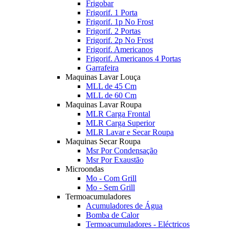
Frigobar
Frigorif. 1 Porta
Frigorif. 1p No Frost
Frigorif. 2 Portas
Frigorif. 2p No Frost
Frigorif. Americanos
Frigorif. Americanos 4 Portas
Garrafeira
Maquinas Lavar Louça
MLL de 45 Cm
MLL de 60 Cm
Maquinas Lavar Roupa
MLR Carga Frontal
MLR Carga Superior
MLR Lavar e Secar Roupa
Maquinas Secar Roupa
Msr Por Condensação
Msr Por Exaustão
Microondas
Mo - Com Grill
Mo - Sem Grill
Termoacumuladores
Acumuladores de Água
Bomba de Calor
Termoacumuladores - Eléctricos