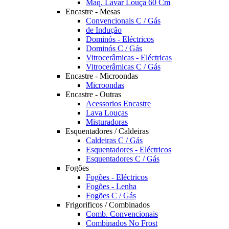
Maq. Lavar Louça 60 Cm
Encastre - Mesas
Convencionais C / Gás
de Indução
Dominós - Eléctricos
Dominós C / Gás
Vitrocerâmicas - Eléctricas
Vitrocerâmicas C / Gás
Encastre - Microondas
Microondas
Encastre - Outras
Acessorios Encastre
Lava Louças
Misturadoras
Esquentadores / Caldeiras
Caldeiras C / Gás
Esquentadores - Eléctricos
Esquentadores C / Gás
Fogões
Fogões - Eléctricos
Fogões - Lenha
Fogões C / Gás
Frigorificos / Combinados
Comb. Convencionais
Combinados No Frost