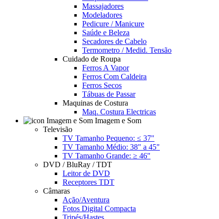
Massajadores
Modeladores
Pedicure / Manicure
Saúde e Beleza
Secadores de Cabelo
Termometro / Medid. Tensão
Cuidado de Roupa
Ferros A Vapor
Ferros Com Caldeira
Ferros Secos
Tábuas de Passar
Maquinas de Costura
Maq. Costura Electricas
Imagem e Som
Televisão
TV Tamanho Pequeno: ≤ 37"
TV Tamanho Médio: 38" a 45"
TV Tamanho Grande: ≥ 46"
DVD / BluRay / TDT
Leitor de DVD
Receptores TDT
Câmaras
Ação/Aventura
Fotos Digital Compacta
Tripés/Hastes