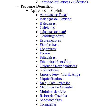
Termoacumuladores - Eléctricos
Pequenos Domésticos
Aparelhos de Cozinha
Abre-latas e Facas
Balanças de Cozinha
Batedeiras
Cafeteiras
Cápsulas de Café
Centrifugadoras
Espremedores
Fiambreiras
Fogareiros
Fornos
Fritadeiras
Fritadeiras Sem Óleo
Geleiras / Refrigeradores
Grelhadores
Jarros e Ferv. / Purif. Água
Liquidificadoras
Maq. Cafe Expresso
Maquinas de Cozinha
Moinhos de Cafe
Robot de Cozinha
Sandwicheiras
Torradeiras