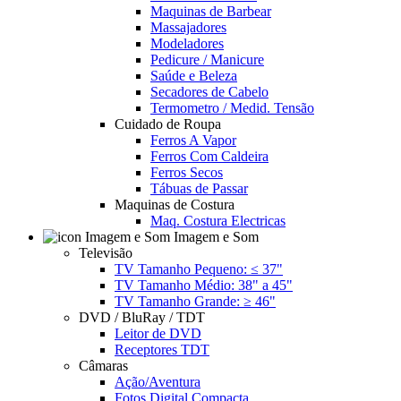
Maquinas de Barbear
Massajadores
Modeladores
Pedicure / Manicure
Saúde e Beleza
Secadores de Cabelo
Termometro / Medid. Tensão
Cuidado de Roupa
Ferros A Vapor
Ferros Com Caldeira
Ferros Secos
Tábuas de Passar
Maquinas de Costura
Maq. Costura Electricas
Imagem e Som
Televisão
TV Tamanho Pequeno: ≤ 37"
TV Tamanho Médio: 38" a 45"
TV Tamanho Grande: ≥ 46"
DVD / BluRay / TDT
Leitor de DVD
Receptores TDT
Câmaras
Ação/Aventura
Fotos Digital Compacta