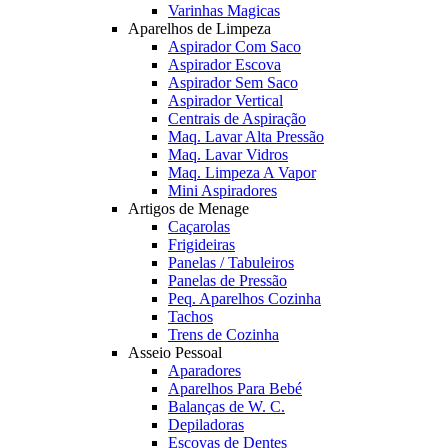
Varinhas Magicas
Aparelhos de Limpeza
Aspirador Com Saco
Aspirador Escova
Aspirador Sem Saco
Aspirador Vertical
Centrais de Aspiração
Maq. Lavar Alta Pressão
Maq. Lavar Vidros
Maq. Limpeza A Vapor
Mini Aspiradores
Artigos de Menage
Caçarolas
Frigideiras
Panelas / Tabuleiros
Panelas de Pressão
Peq. Aparelhos Cozinha
Tachos
Trens de Cozinha
Asseio Pessoal
Aparadores
Aparelhos Para Bebé
Balanças de W. C.
Depiladoras
Escovas de Dentes