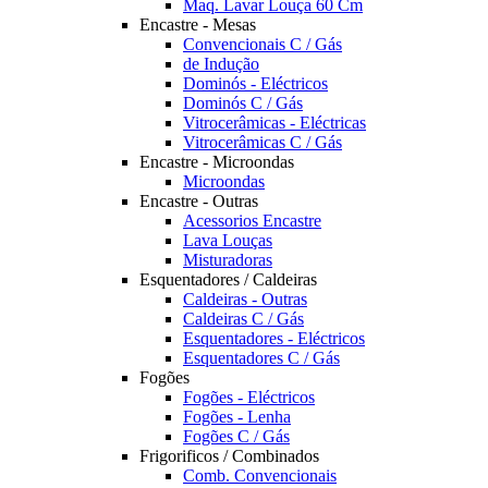
Maq. Lavar Louça 60 Cm
Encastre - Mesas
Convencionais C / Gás
de Indução
Dominós - Eléctricos
Dominós C / Gás
Vitrocerâmicas - Eléctricas
Vitrocerâmicas C / Gás
Encastre - Microondas
Microondas
Encastre - Outras
Acessorios Encastre
Lava Louças
Misturadoras
Esquentadores / Caldeiras
Caldeiras - Outras
Caldeiras C / Gás
Esquentadores - Eléctricos
Esquentadores C / Gás
Fogões
Fogões - Eléctricos
Fogões - Lenha
Fogões C / Gás
Frigorificos / Combinados
Comb. Convencionais