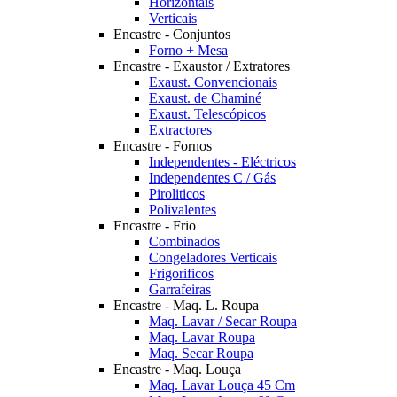
Horizontais
Verticais
Encastre - Conjuntos
Forno + Mesa
Encastre - Exaustor / Extratores
Exaust. Convencionais
Exaust. de Chaminé
Exaust. Telescópicos
Extractores
Encastre - Fornos
Independentes - Eléctricos
Independentes C / Gás
Piroliticos
Polivalentes
Encastre - Frio
Combinados
Congeladores Verticais
Frigorificos
Garrafeiras
Encastre - Maq. L. Roupa
Maq. Lavar / Secar Roupa
Maq. Lavar Roupa
Maq. Secar Roupa
Encastre - Maq. Louça
Maq. Lavar Louça 45 Cm