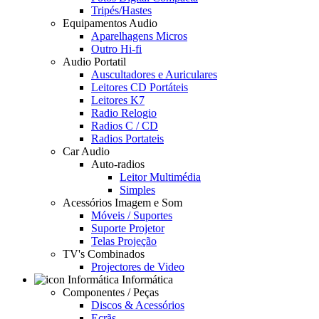
Tripés/Hastes
Equipamentos Audio
Aparelhagens Micros
Outro Hi-fi
Audio Portatil
Auscultadores e Auriculares
Leitores CD Portáteis
Leitores K7
Radio Relogio
Radios C / CD
Radios Portateis
Car Audio
Auto-radios
Leitor Multimédia
Simples
Acessórios Imagem e Som
Móveis / Suportes
Suporte Projetor
Telas Projeção
TV's Combinados
Projectores de Video
Informática
Componentes / Peças
Discos & Acessórios
Ecrãs