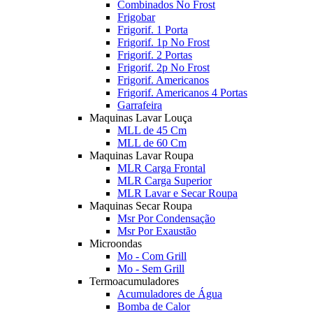
Combinados No Frost
Frigobar
Frigorif. 1 Porta
Frigorif. 1p No Frost
Frigorif. 2 Portas
Frigorif. 2p No Frost
Frigorif. Americanos
Frigorif. Americanos 4 Portas
Garrafeira
Maquinas Lavar Louça
MLL de 45 Cm
MLL de 60 Cm
Maquinas Lavar Roupa
MLR Carga Frontal
MLR Carga Superior
MLR Lavar e Secar Roupa
Maquinas Secar Roupa
Msr Por Condensação
Msr Por Exaustão
Microondas
Mo - Com Grill
Mo - Sem Grill
Termoacumuladores
Acumuladores de Água
Bomba de Calor