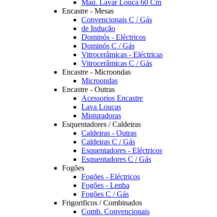
Maq. Lavar Louça 60 Cm
Encastre - Mesas
Convencionais C / Gás
de Indução
Dominós - Eléctricos
Dominós C / Gás
Vitrocerâmicas - Eléctricas
Vitrocerâmicas C / Gás
Encastre - Microondas
Microondas
Encastre - Outras
Acessorios Encastre
Lava Louças
Misturadoras
Esquentadores / Caldeiras
Caldeiras - Outras
Caldeiras C / Gás
Esquentadores - Eléctricos
Esquentadores C / Gás
Fogões
Fogões - Eléctricos
Fogões - Lenha
Fogões C / Gás
Frigorificos / Combinados
Comb. Convencionais