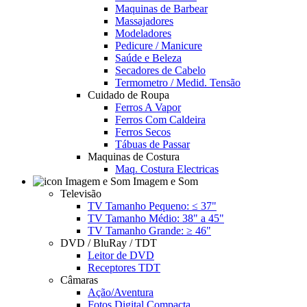
Maquinas de Barbear
Massajadores
Modeladores
Pedicure / Manicure
Saúde e Beleza
Secadores de Cabelo
Termometro / Medid. Tensão
Cuidado de Roupa
Ferros A Vapor
Ferros Com Caldeira
Ferros Secos
Tábuas de Passar
Maquinas de Costura
Maq. Costura Electricas
Imagem e Som
Televisão
TV Tamanho Pequeno: ≤ 37"
TV Tamanho Médio: 38" a 45"
TV Tamanho Grande: ≥ 46"
DVD / BluRay / TDT
Leitor de DVD
Receptores TDT
Câmaras
Ação/Aventura
Fotos Digital Compacta