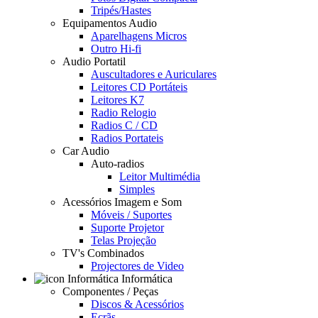
Tripés/Hastes
Equipamentos Audio
Aparelhagens Micros
Outro Hi-fi
Audio Portatil
Auscultadores e Auriculares
Leitores CD Portáteis
Leitores K7
Radio Relogio
Radios C / CD
Radios Portateis
Car Audio
Auto-radios
Leitor Multimédia
Simples
Acessórios Imagem e Som
Móveis / Suportes
Suporte Projetor
Telas Projeção
TV's Combinados
Projectores de Video
Informática
Componentes / Peças
Discos & Acessórios
Ecrãs