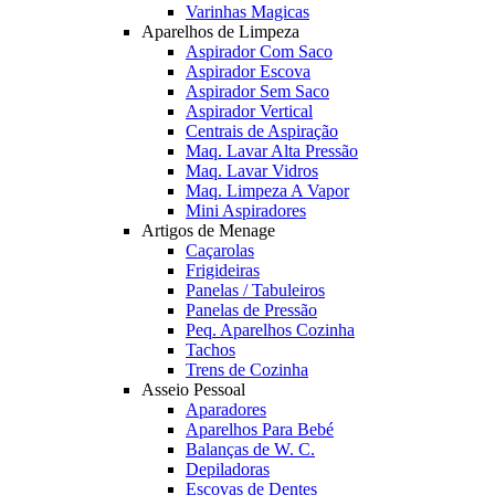
Varinhas Magicas
Aparelhos de Limpeza
Aspirador Com Saco
Aspirador Escova
Aspirador Sem Saco
Aspirador Vertical
Centrais de Aspiração
Maq. Lavar Alta Pressão
Maq. Lavar Vidros
Maq. Limpeza A Vapor
Mini Aspiradores
Artigos de Menage
Caçarolas
Frigideiras
Panelas / Tabuleiros
Panelas de Pressão
Peq. Aparelhos Cozinha
Tachos
Trens de Cozinha
Asseio Pessoal
Aparadores
Aparelhos Para Bebé
Balanças de W. C.
Depiladoras
Escovas de Dentes