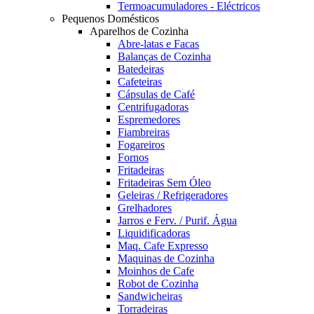
Termoacumuladores - Eléctricos
Pequenos Domésticos
Aparelhos de Cozinha
Abre-latas e Facas
Balanças de Cozinha
Batedeiras
Cafeteiras
Cápsulas de Café
Centrifugadoras
Espremedores
Fiambreiras
Fogareiros
Fornos
Fritadeiras
Fritadeiras Sem Óleo
Geleiras / Refrigeradores
Grelhadores
Jarros e Ferv. / Purif. Água
Liquidificadoras
Maq. Cafe Expresso
Maquinas de Cozinha
Moinhos de Cafe
Robot de Cozinha
Sandwicheiras
Torradeiras