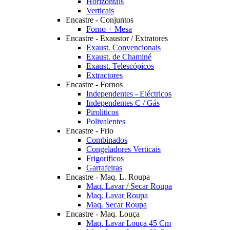
Horizontais
Verticais
Encastre - Conjuntos
Forno + Mesa
Encastre - Exaustor / Extratores
Exaust. Convencionais
Exaust. de Chaminé
Exaust. Telescópicos
Extractores
Encastre - Fornos
Independentes - Eléctricos
Independentes C / Gás
Piroliticos
Polivalentes
Encastre - Frio
Combinados
Congeladores Verticais
Frigorificos
Garrafeiras
Encastre - Maq. L. Roupa
Maq. Lavar / Secar Roupa
Maq. Lavar Roupa
Maq. Secar Roupa
Encastre - Maq. Louça
Maq. Lavar Louça 45 Cm