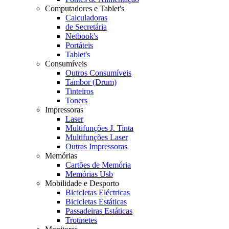
Computadores e Tablet's
Calculadoras
de Secretária
Netbook's
Portáteis
Tablet's
Consumíveis
Outros Consumíveis
Tambor (Drum)
Tinteiros
Toners
Impressoras
Laser
Multifunções J. Tinta
Multifunções Laser
Outras Impressoras
Memórias
Cartões de Memória
Memórias Usb
Mobilidade e Desporto
Bicicletas Eléctricas
Bicicletas Estáticas
Passadeiras Estáticas
Trotinetes