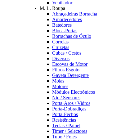
Ventilador
M. L. Roupa
Abraçadeiras Borracha
Amortecedores
Batedores
Bloca-Portas
Borrachas de Óculo
Correias
Cruzetas
Cubas / Cestos
Diversos
Escovas de Motor
Filtros Esgoto
Gaveta Detergente
Molas
Motores
Módulos Electrónicos
Ntc / Sensores
Porta-Aros / Vidros
Porta-Dobradiças
Porta-Fechos
Resistências
Teclas / Painel
Timer / Selectores
Tubo / Foles