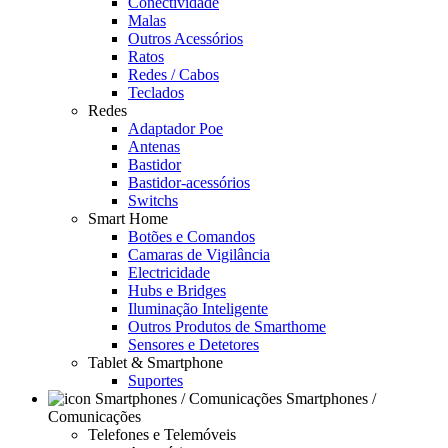
Conectividade
Malas
Outros Acessórios
Ratos
Redes / Cabos
Teclados
Redes
Adaptador Poe
Antenas
Bastidor
Bastidor-acessórios
Switchs
Smart Home
Botões e Comandos
Camaras de Vigilância
Electricidade
Hubs e Bridges
Iluminação Inteligente
Outros Produtos de Smarthome
Sensores e Detetores
Tablet & Smartphone
Suportes
Smartphones /
Comunicações
Telefones e Telemóveis