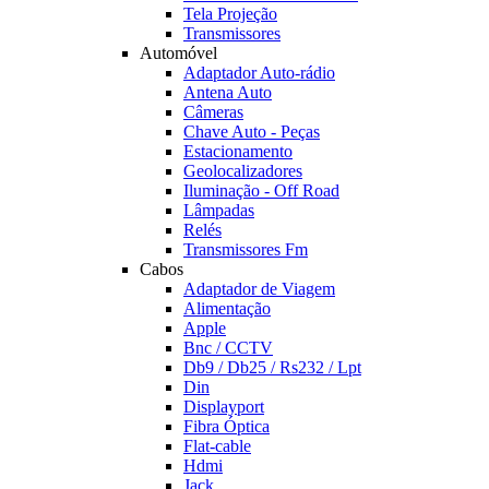
Tela Projeção
Transmissores
Automóvel
Adaptador Auto-rádio
Antena Auto
Câmeras
Chave Auto - Peças
Estacionamento
Geolocalizadores
Iluminação - Off Road
Lâmpadas
Relés
Transmissores Fm
Cabos
Adaptador de Viagem
Alimentação
Apple
Bnc / CCTV
Db9 / Db25 / Rs232 / Lpt
Din
Displayport
Fibra Óptica
Flat-cable
Hdmi
Jack