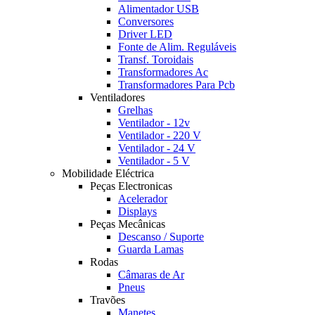
Alimentador USB
Conversores
Driver LED
Fonte de Alim. Reguláveis
Transf. Toroidais
Transformadores Ac
Transformadores Para Pcb
Ventiladores
Grelhas
Ventilador - 12v
Ventilador - 220 V
Ventilador - 24 V
Ventilador - 5 V
Mobilidade Eléctrica
Peças Electronicas
Acelerador
Displays
Peças Mecânicas
Descanso / Suporte
Guarda Lamas
Rodas
Câmaras de Ar
Pneus
Travões
Manetes