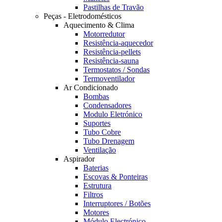
Pastilhas de Travão
Peças - Eletrodomésticos
Aquecimento & Clima
Motorredutor
Resistência-aquecedor
Resistência-pellets
Resistência-sauna
Termostatos / Sondas
Termoventilador
Ar Condicionado
Bombas
Condensadores
Modulo Eletrónico
Suportes
Tubo Cobre
Tubo Drenagem
Ventilação
Aspirador
Baterias
Escovas & Ponteiras
Estrutura
Filtros
Interruptores / Botões
Motores
Módulo Electrónico