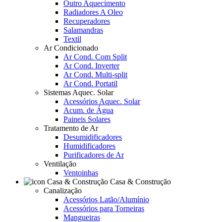
Outro Aquecimento
Radiadores A Oleo
Recuperadores
Salamandras
Textil
Ar Condicionado
Ar Cond. Com Split
Ar Cond. Inverter
Ar Cond. Multi-split
Ar Cond. Portatil
Sistemas Aquec. Solar
Acessórios Aquec. Solar
Acum. de Água
Paineis Solares
Tratamento de Ar
Desumidificadores
Humidificadores
Purificadores de Ar
Ventilação
Ventoinhas
Casa & Construção
Canalização
Acessórios Latão/Alumínio
Acessórios para Torneiras
Mangueiras