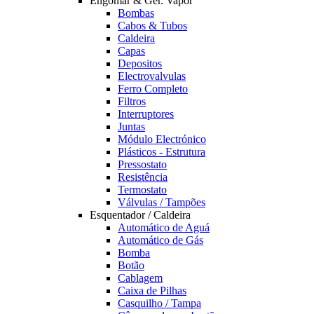
Engomar & Ger. Vapor
Bombas
Cabos & Tubos
Caldeira
Capas
Depositos
Electrovalvulas
Ferro Completo
Filtros
Interruptores
Juntas
Módulo Electrónico
Plásticos - Estrutura
Pressostato
Resistência
Termostato
Válvulas / Tampões
Esquentador / Caldeira
Automático de Aguá
Automático de Gás
Bomba
Botão
Cablagem
Caixa de Pilhas
Casquilho / Tampa