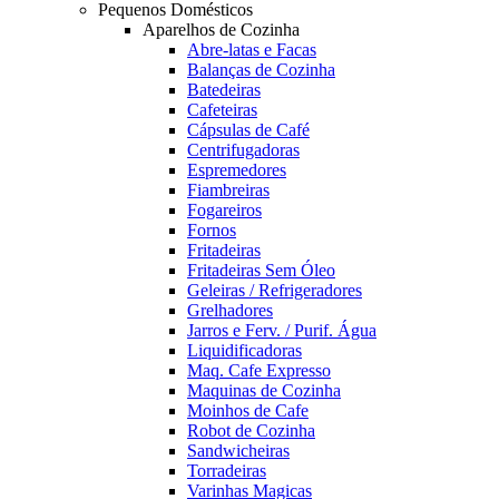
Pequenos Domésticos
Aparelhos de Cozinha
Abre-latas e Facas
Balanças de Cozinha
Batedeiras
Cafeteiras
Cápsulas de Café
Centrifugadoras
Espremedores
Fiambreiras
Fogareiros
Fornos
Fritadeiras
Fritadeiras Sem Óleo
Geleiras / Refrigeradores
Grelhadores
Jarros e Ferv. / Purif. Água
Liquidificadoras
Maq. Cafe Expresso
Maquinas de Cozinha
Moinhos de Cafe
Robot de Cozinha
Sandwicheiras
Torradeiras
Varinhas Magicas