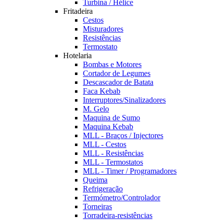
Turbina / Hélice
Fritadeira
Cestos
Misturadores
Resistências
Termostato
Hotelaria
Bombas e Motores
Cortador de Legumes
Descascador de Batata
Faca Kebab
Interruptores/Sinalizadores
M. Gelo
Maquina de Sumo
Maquina Kebab
MLL - Braços / Injectores
MLL - Cestos
MLL - Resistências
MLL - Termostatos
MLL - Timer / Programadores
Queima
Refrigeração
Termómetro/Controlador
Torneiras
Torradeira-resistências