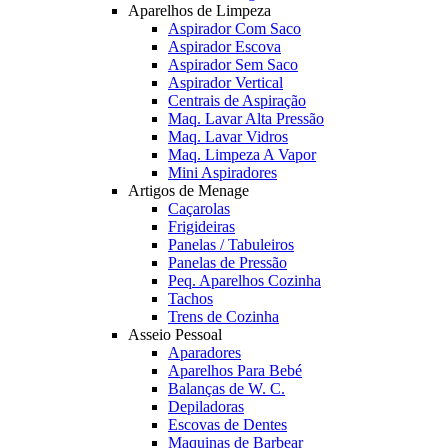
Aparelhos de Limpeza
Aspirador Com Saco
Aspirador Escova
Aspirador Sem Saco
Aspirador Vertical
Centrais de Aspiração
Maq. Lavar Alta Pressão
Maq. Lavar Vidros
Maq. Limpeza A Vapor
Mini Aspiradores
Artigos de Menage
Caçarolas
Frigideiras
Panelas / Tabuleiros
Panelas de Pressão
Peq. Aparelhos Cozinha
Tachos
Trens de Cozinha
Asseio Pessoal
Aparadores
Aparelhos Para Bebé
Balanças de W. C.
Depiladoras
Escovas de Dentes
Maquinas de Barbear