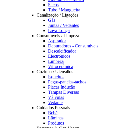
Sacos
Tubo / Mangueira
Canalização / Ligações
Gás
Juntas / Vedantes
Lava Louça
Consumíveis / Limpeza
Aspirador
Depuradores - Consumíveis
Descalcificador
Electrónicos
Limpeza
Vitrocerâmica
Cozinha / Utensílios
Isqueiros
Pegas-panelas-tachos
Placas Indução
Tampas Diversas
Válvulas
Vedante
Cuidados Pessoais
Bebé
Lâminas
Produtos