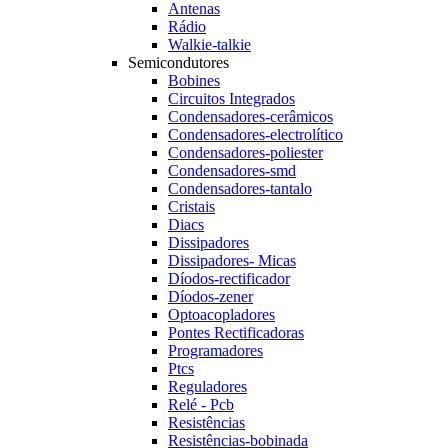
Antenas
Rádio
Walkie-talkie
Semicondutores
Bobines
Circuitos Integrados
Condensadores-cerâmicos
Condensadores-electrolítico
Condensadores-poliester
Condensadores-smd
Condensadores-tantalo
Cristais
Diacs
Dissipadores
Dissipadores- Micas
Díodos-rectificador
Díodos-zener
Optoacopladores
Pontes Rectificadoras
Programadores
Ptcs
Reguladores
Relé - Pcb
Resistências
Resistências-bobinada