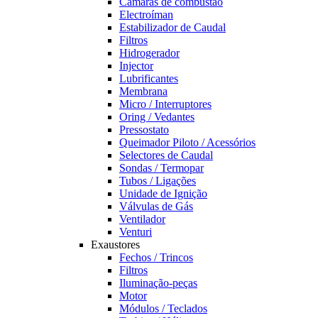
Câmaras de combustão
Electroíman
Estabilizador de Caudal
Filtros
Hidrogerador
Injector
Lubrificantes
Membrana
Micro / Interruptores
Oring / Vedantes
Pressostato
Queimador Piloto / Acessórios
Selectores de Caudal
Sondas / Termopar
Tubos / Ligações
Unidade de Ignição
Válvulas de Gás
Ventilador
Venturi
Exaustores
Fechos / Trincos
Filtros
Iluminação-peças
Motor
Módulos / Teclados