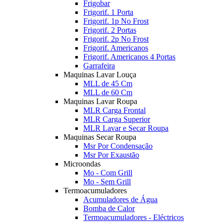
Frigobar
Frigorif. 1 Porta
Frigorif. 1p No Frost
Frigorif. 2 Portas
Frigorif. 2p No Frost
Frigorif. Americanos
Frigorif. Americanos 4 Portas
Garrafeira
Maquinas Lavar Louça
MLL de 45 Cm
MLL de 60 Cm
Maquinas Lavar Roupa
MLR Carga Frontal
MLR Carga Superior
MLR Lavar e Secar Roupa
Maquinas Secar Roupa
Msr Por Condensação
Msr Por Exaustão
Microondas
Mo - Com Grill
Mo - Sem Grill
Termoacumuladores
Acumuladores de Água
Bomba de Calor
Termoacumuladores - Eléctricos