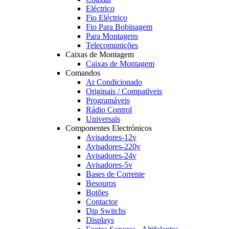
Eléctrico
Fio Eléctrico
Fio Para Bobinagem
Para Montagens
Telecomunições
Caixas de Montagem
Caixas de Montagem
Comandos
Ar Condicionado
Originais / Compatíveis
Programáveis
Rádio Control
Universais
Componentes Electrónicos
Avisadores-12v
Avisadores-220v
Avisadores-24v
Avisadores-5v
Bases de Corrente
Besouros
Botões
Contactor
Dip Switchs
Displays