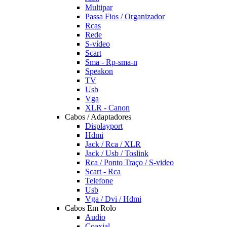
Multipar
Passa Fios / Organizador
Rcas
Rede
S-vídeo
Scart
Sma - Rp-sma-n
Speakon
TV
Usb
Vga
XLR - Canon
Cabos / Adaptadores
Displayport
Hdmi
Jack / Rca / XLR
Jack / Usb / Toslink
Rca / Ponto Traço / S-video
Scart - Rca
Telefone
Usb
Vga / Dvi / Hdmi
Cabos Em Rolo
Audio
Coaxial