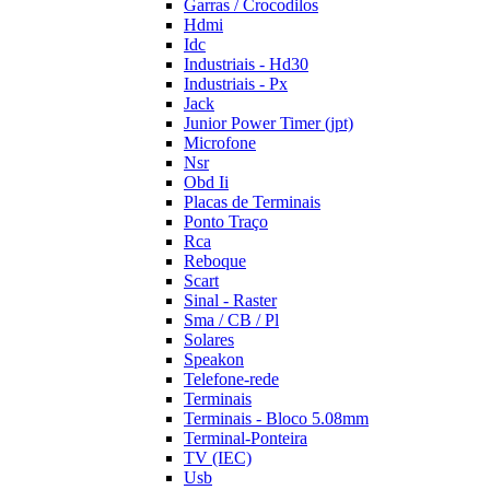
Garras / Crocodilos
Hdmi
Idc
Industriais - Hd30
Industriais - Px
Jack
Junior Power Timer (jpt)
Microfone
Nsr
Obd Ii
Placas de Terminais
Ponto Traço
Rca
Reboque
Scart
Sinal - Raster
Sma / CB / Pl
Solares
Speakon
Telefone-rede
Terminais
Terminais - Bloco 5.08mm
Terminal-Ponteira
TV (IEC)
Usb