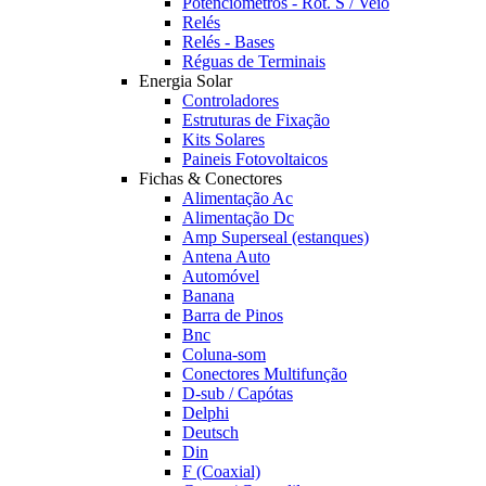
Potênciómetros - Rot. S / Veio
Relés
Relés - Bases
Réguas de Terminais
Energia Solar
Controladores
Estruturas de Fixação
Kits Solares
Paineis Fotovoltaicos
Fichas & Conectores
Alimentação Ac
Alimentação Dc
Amp Superseal (estanques)
Antena Auto
Automóvel
Banana
Barra de Pinos
Bnc
Coluna-som
Conectores Multifunção
D-sub / Capótas
Delphi
Deutsch
Din
F (Coaxial)