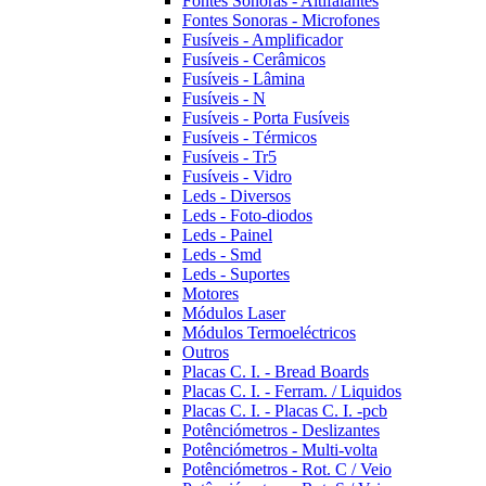
Fontes Sonoras - Altifalantes
Fontes Sonoras - Microfones
Fusíveis - Amplificador
Fusíveis - Cerâmicos
Fusíveis - Lâmina
Fusíveis - N
Fusíveis - Porta Fusíveis
Fusíveis - Térmicos
Fusíveis - Tr5
Fusíveis - Vidro
Leds - Diversos
Leds - Foto-diodos
Leds - Painel
Leds - Smd
Leds - Suportes
Motores
Módulos Laser
Módulos Termoeléctricos
Outros
Placas C. I. - Bread Boards
Placas C. I. - Ferram. / Liquidos
Placas C. I. - Placas C. I. -pcb
Potênciómetros - Deslizantes
Potênciómetros - Multi-volta
Potênciómetros - Rot. C / Veio