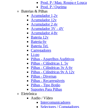
Prod. P / Maq. Roupa e Louça
Prod. P / Queima
Baterias & Pilhas
Acumulador 1,2v
Acumulador 12v
Acumulador 2,4v
Acumulador 3V - 4V
Acumulador 4,8v
Bateria 12v
Bateria 6v
Bateria Tel.
Carregadores
Li-po
Pilhas - Aparelhos Auditivos
Pilhas - Cilíndricas 1. 5v
Pilhas - Cilíndricas 3v A 6v
Pilhas - Cilíndricas 9v A 12v
Pilhas - Diversas
Pilhas - Recarregáveis
Pilhas - Tipo Botão
Suportes Para Pilhas
Eletrónica
Audio / Vídeo
Intercomunicadores
Selectores / Comutadores