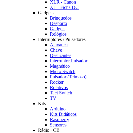
XLR - Canon
XT - Ficha DC
Gadgets
Brinquedos
Desporto
Gadgets
Relógios
Interruptores / Pulsadores
Alavanca
Chave
Deslizantes
Interruptor Pulsador
Magnético
Micro Switch
Pulsador (Teimoso)
Rocker
Rotativos
Tact Switch
TV
Kits
Arduino
Kits Didáticos
Raspberry
Sensores
Rádio - CB