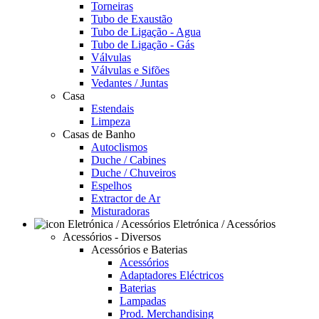
Torneiras
Tubo de Exaustão
Tubo de Ligação - Agua
Tubo de Ligação - Gás
Válvulas
Válvulas e Sifões
Vedantes / Juntas
Casa
Estendais
Limpeza
Casas de Banho
Autoclismos
Duche / Cabines
Duche / Chuveiros
Espelhos
Extractor de Ar
Misturadoras
Eletrónica / Acessórios
Acessórios - Diversos
Acessórios e Baterias
Acessórios
Adaptadores Eléctricos
Baterias
Lampadas
Prod. Merchandising