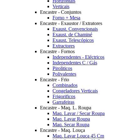
Horizontais
Verticais
Encastre - Conjuntos
Forno + Mesa
Encastre - Exaustor / Extratores
Exaust. Convencionais
Exaust. de Chaminé
Exaust. Telescópicos
Extractores
Encastre - Fornos
Independentes - Eléctricos
Independentes C / Gás
Piroliticos
Polivalentes
Encastre - Frio
Combinados
Congeladores Verticais
Frigorificos
Garrafeiras
Encastre - Maq. L. Roupa
Maq. Lavar / Secar Roupa
Maq. Lavar Roupa
Maq. Secar Roupa
Encastre - Maq. Louça
Maq. Lavar Louça 45 Cm