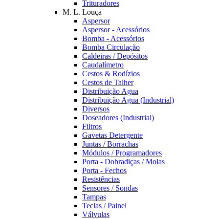
Trituradores
M. L. Louça
Aspersor
Aspersor - Acessórios
Bomba - Acessórios
Bomba Circulação
Caldeiras / Depósitos
Caudalímetro
Cestos & Rodízios
Cestos de Talher
Distribuição Agua
Distribuição Agua (Industrial)
Diversos
Doseadores (Industrial)
Filtros
Gavetas Detergente
Juntas / Borrachas
Módulos / Programadores
Porta - Dobradiças / Molas
Porta - Fechos
Resistências
Sensores / Sondas
Tampas
Teclas / Painel
Válvulas