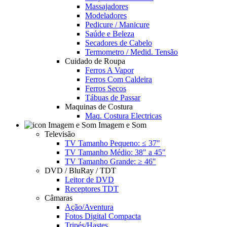
Massajadores
Modeladores
Pedicure / Manicure
Saúde e Beleza
Secadores de Cabelo
Termometro / Medid. Tensão
Cuidado de Roupa
Ferros A Vapor
Ferros Com Caldeira
Ferros Secos
Tábuas de Passar
Maquinas de Costura
Maq. Costura Electricas
Imagem e Som
Televisão
TV Tamanho Pequeno: ≤ 37"
TV Tamanho Médio: 38" a 45"
TV Tamanho Grande: ≥ 46"
DVD / BluRay / TDT
Leitor de DVD
Receptores TDT
Câmaras
Ação/Aventura
Fotos Digital Compacta
Tripés/Hastes