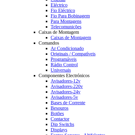
Eléctrico
Fio Eléctrico
Fio Para Bobinagem
Para Montagens
Telecomunições
Caixas de Montagem
Caixas de Montagem
Comandos
Ar Condicionado
Originais / Compatíveis
Programáveis
Rádio Control
Universais
Componentes Electrónicos
Avisadores-12v
Avisadores-220v
Avisadores-24v
Avisadores-5v
Bases de Corrente
Besouros
Botões
Contactor
Dip Switchs
Displays