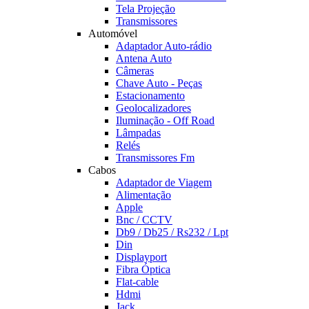
Tela Projeção
Transmissores
Automóvel
Adaptador Auto-rádio
Antena Auto
Câmeras
Chave Auto - Peças
Estacionamento
Geolocalizadores
Iluminação - Off Road
Lâmpadas
Relés
Transmissores Fm
Cabos
Adaptador de Viagem
Alimentação
Apple
Bnc / CCTV
Db9 / Db25 / Rs232 / Lpt
Din
Displayport
Fibra Óptica
Flat-cable
Hdmi
Jack