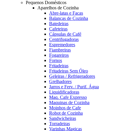
Pequenos Domésticos
Aparelhos de Cozinha
Abre-latas e Facas
Balanças de Cozinha
Batedeiras
Cafeteiras
Cápsulas de Café
Centrifugadoras
Espremedores
Fiambreiras
Fogareiros
Fornos
Fritadeiras
Fritadeiras Sem Óleo
Geleiras / Refrigeradores
Grelhadores
Jarros e Ferv. / Purif. Água
Liquidificadoras
Maq. Cafe Expresso
Maquinas de Cozinha
Moinhos de Cafe
Robot de Cozinha
Sandwicheiras
Torradeiras
Varinhas Magicas