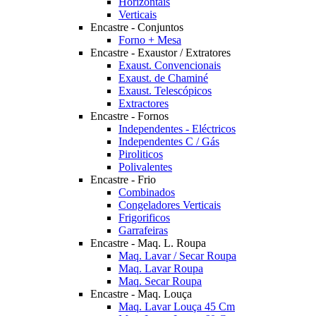
Horizontais
Verticais
Encastre - Conjuntos
Forno + Mesa
Encastre - Exaustor / Extratores
Exaust. Convencionais
Exaust. de Chaminé
Exaust. Telescópicos
Extractores
Encastre - Fornos
Independentes - Eléctricos
Independentes C / Gás
Piroliticos
Polivalentes
Encastre - Frio
Combinados
Congeladores Verticais
Frigorificos
Garrafeiras
Encastre - Maq. L. Roupa
Maq. Lavar / Secar Roupa
Maq. Lavar Roupa
Maq. Secar Roupa
Encastre - Maq. Louça
Maq. Lavar Louça 45 Cm