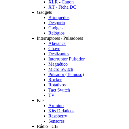
XLR - Canon
XT - Ficha DC
Gadgets
Brinquedos
Desporto
Gadgets
Relógios
Interruptores / Pulsadores
Alavanca
Chave
Deslizantes
Interruptor Pulsador
Magnético
Micro Switch
Pulsador (Teimoso)
Rocker
Rotativos
Tact Switch
TV
Kits
Arduino
Kits Didáticos
Raspberry
Sensores
Rádio - CB