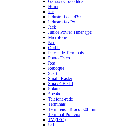
Garras / Crocodilos
Hdmi
Idc
Industriais - Hd30
Industriais - Px
Jack
Junior Power Timer (jpt)
Microfone
Nsr
Obd Ii
Placas de Terminais
Ponto Traço
Rca
Reboque
Scart
Sinal - Raster
Sma / CB / Pl
Solares
Speakon
Telefone-rede
Terminais
Terminais - Bloco 5.08mm
Terminal-Ponteira
TV (IEC)
Usb