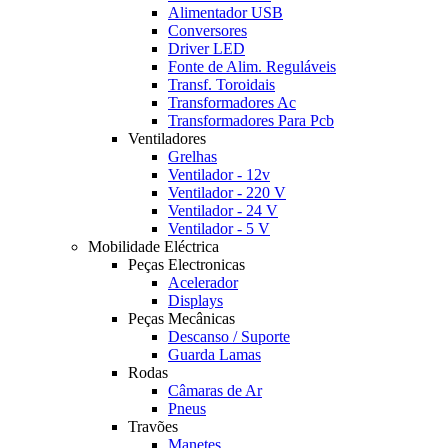
Alimentador USB
Conversores
Driver LED
Fonte de Alim. Reguláveis
Transf. Toroidais
Transformadores Ac
Transformadores Para Pcb
Ventiladores
Grelhas
Ventilador - 12v
Ventilador - 220 V
Ventilador - 24 V
Ventilador - 5 V
Mobilidade Eléctrica
Peças Electronicas
Acelerador
Displays
Peças Mecânicas
Descanso / Suporte
Guarda Lamas
Rodas
Câmaras de Ar
Pneus
Travões
Manetes