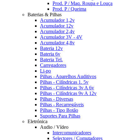
Prod. P / Maq. Roupa e Louça
Prod. P / Queima
Baterias & Pilhas
Acumulador 1,2v
Acumulador 12v
Acumulador 2,4v
Acumulador 3V - 4V
Acumulador 4,8v
Bateria 12v
Bateria 6v
Bateria Tel.
Carregadores
Li-po
Pilhas - Aparelhos Auditivos
Pilhas - Cilíndricas 1. 5v
Pilhas - Cilíndricas 3v A 6v
Pilhas - Cilíndricas 9v A 12v
Pilhas - Diversas
Pilhas - Recarregáveis
Pilhas - Tipo Botão
Suportes Para Pilhas
Eletrónica
Audio / Vídeo
Intercomunicadores
Selectores / Comutadores