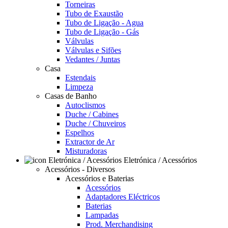
Torneiras
Tubo de Exaustão
Tubo de Ligação - Agua
Tubo de Ligação - Gás
Válvulas
Válvulas e Sifões
Vedantes / Juntas
Casa
Estendais
Limpeza
Casas de Banho
Autoclismos
Duche / Cabines
Duche / Chuveiros
Espelhos
Extractor de Ar
Misturadoras
Eletrónica / Acessórios
Acessórios - Diversos
Acessórios e Baterias
Acessórios
Adaptadores Eléctricos
Baterias
Lampadas
Prod. Merchandising