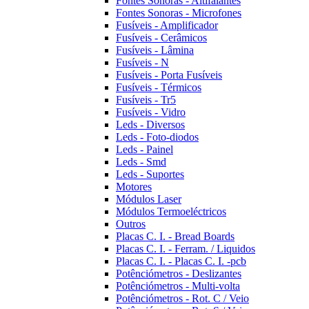
Fontes Sonoras - Altifalantes
Fontes Sonoras - Microfones
Fusíveis - Amplificador
Fusíveis - Cerâmicos
Fusíveis - Lâmina
Fusíveis - N
Fusíveis - Porta Fusíveis
Fusíveis - Térmicos
Fusíveis - Tr5
Fusíveis - Vidro
Leds - Diversos
Leds - Foto-diodos
Leds - Painel
Leds - Smd
Leds - Suportes
Motores
Módulos Laser
Módulos Termoeléctricos
Outros
Placas C. I. - Bread Boards
Placas C. I. - Ferram. / Liquidos
Placas C. I. - Placas C. I. -pcb
Potênciómetros - Deslizantes
Potênciómetros - Multi-volta
Potênciómetros - Rot. C / Veio