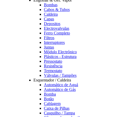
Engomar & Ger. Vapor
Bombas
Cabos & Tubos
Caldeira
Capas
Depositos
Electrovalvulas
Ferro Completo
Filtros
Interruptores
Juntas
Módulo Electrónico
Plásticos - Estrutura
Pressostato
Resistência
Termostato
Válvulas / Tampões
Esquentador / Caldeira
Automático de Aguá
Automático de Gás
Bomba
Botão
Cablagem
Caixa de Pilhas
Casquilho / Tampa