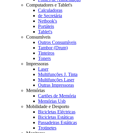
Computadores e Tablet's
Calculadoras
de Secretária
Netbook's
Portáteis
Tablet's
Consumíveis
Outros Consumíveis
Tambor (Drum)
Tinteiros
Toners
Impressoras
Laser
Multifunções J. Tinta
Multifunções Laser
Outras Impressoras
Memórias
Cartões de Memória
Memórias Usb
Mobilidade e Desporto
Bicicletas Eléctricas
Bicicletas Estáticas
Passadeiras Estáticas
Trotinetes