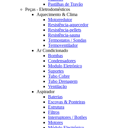
Pastilhas de Travão
Peças - Eletrodomésticos
Aquecimento & Clima
Motorredutor
Resistência-aquecedor
Resistência-pellets
Resistência-sauna
Termostatos / Sondas
Termoventilador
Ar Condicionado
Bombas
Condensadores
Modulo Eletrónico
Suportes
Tubo Cobre
Tubo Drenagem
Ventilação
Aspirador
Baterias
Escovas & Ponteiras
Estrutura
Filtros
Interruptores / Botões
Motores
Módulo Electrónico