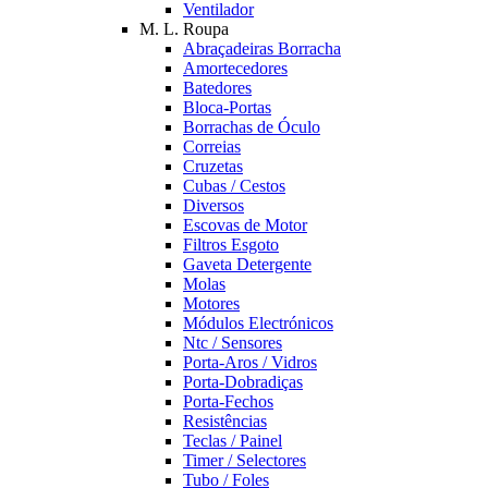
Ventilador
M. L. Roupa
Abraçadeiras Borracha
Amortecedores
Batedores
Bloca-Portas
Borrachas de Óculo
Correias
Cruzetas
Cubas / Cestos
Diversos
Escovas de Motor
Filtros Esgoto
Gaveta Detergente
Molas
Motores
Módulos Electrónicos
Ntc / Sensores
Porta-Aros / Vidros
Porta-Dobradiças
Porta-Fechos
Resistências
Teclas / Painel
Timer / Selectores
Tubo / Foles