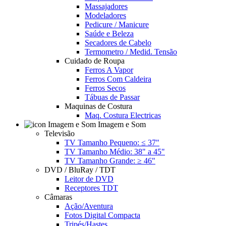
Massajadores
Modeladores
Pedicure / Manicure
Saúde e Beleza
Secadores de Cabelo
Termometro / Medid. Tensão
Cuidado de Roupa
Ferros A Vapor
Ferros Com Caldeira
Ferros Secos
Tábuas de Passar
Maquinas de Costura
Maq. Costura Electricas
Imagem e Som
Televisão
TV Tamanho Pequeno: ≤ 37"
TV Tamanho Médio: 38" a 45"
TV Tamanho Grande: ≥ 46"
DVD / BluRay / TDT
Leitor de DVD
Receptores TDT
Câmaras
Ação/Aventura
Fotos Digital Compacta
Tripés/Hastes