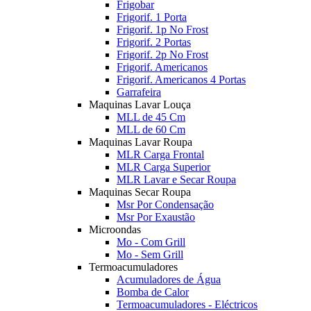
Frigobar
Frigorif. 1 Porta
Frigorif. 1p No Frost
Frigorif. 2 Portas
Frigorif. 2p No Frost
Frigorif. Americanos
Frigorif. Americanos 4 Portas
Garrafeira
Maquinas Lavar Louça
MLL de 45 Cm
MLL de 60 Cm
Maquinas Lavar Roupa
MLR Carga Frontal
MLR Carga Superior
MLR Lavar e Secar Roupa
Maquinas Secar Roupa
Msr Por Condensação
Msr Por Exaustão
Microondas
Mo - Com Grill
Mo - Sem Grill
Termoacumuladores
Acumuladores de Água
Bomba de Calor
Termoacumuladores - Eléctricos