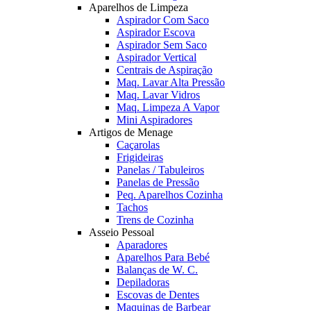
Aparelhos de Limpeza
Aspirador Com Saco
Aspirador Escova
Aspirador Sem Saco
Aspirador Vertical
Centrais de Aspiração
Maq. Lavar Alta Pressão
Maq. Lavar Vidros
Maq. Limpeza A Vapor
Mini Aspiradores
Artigos de Menage
Caçarolas
Frigideiras
Panelas / Tabuleiros
Panelas de Pressão
Peq. Aparelhos Cozinha
Tachos
Trens de Cozinha
Asseio Pessoal
Aparadores
Aparelhos Para Bebé
Balanças de W. C.
Depiladoras
Escovas de Dentes
Maquinas de Barbear