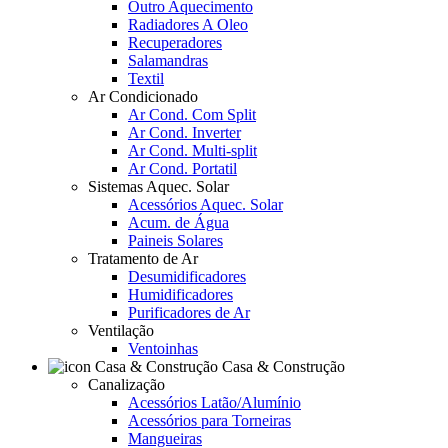
Outro Aquecimento
Radiadores A Oleo
Recuperadores
Salamandras
Textil
Ar Condicionado
Ar Cond. Com Split
Ar Cond. Inverter
Ar Cond. Multi-split
Ar Cond. Portatil
Sistemas Aquec. Solar
Acessórios Aquec. Solar
Acum. de Água
Paineis Solares
Tratamento de Ar
Desumidificadores
Humidificadores
Purificadores de Ar
Ventilação
Ventoinhas
Casa & Construção
Canalização
Acessórios Latão/Alumínio
Acessórios para Torneiras
Mangueiras