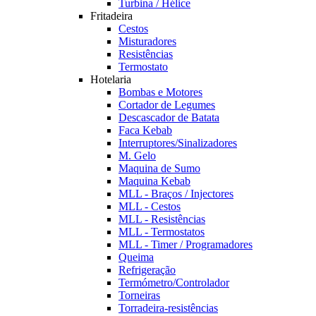
Turbina / Hélice
Fritadeira
Cestos
Misturadores
Resistências
Termostato
Hotelaria
Bombas e Motores
Cortador de Legumes
Descascador de Batata
Faca Kebab
Interruptores/Sinalizadores
M. Gelo
Maquina de Sumo
Maquina Kebab
MLL - Braços / Injectores
MLL - Cestos
MLL - Resistências
MLL - Termostatos
MLL - Timer / Programadores
Queima
Refrigeração
Termómetro/Controlador
Torneiras
Torradeira-resistências