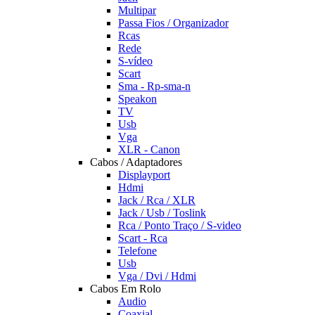
Multipar
Passa Fios / Organizador
Rcas
Rede
S-vídeo
Scart
Sma - Rp-sma-n
Speakon
TV
Usb
Vga
XLR - Canon
Cabos / Adaptadores
Displayport
Hdmi
Jack / Rca / XLR
Jack / Usb / Toslink
Rca / Ponto Traço / S-video
Scart - Rca
Telefone
Usb
Vga / Dvi / Hdmi
Cabos Em Rolo
Audio
Coaxial