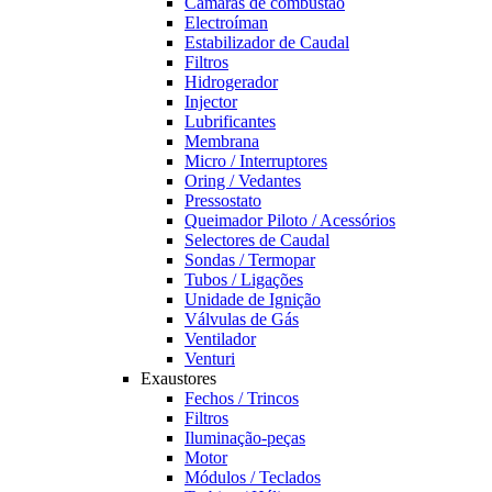
Câmaras de combustão
Electroíman
Estabilizador de Caudal
Filtros
Hidrogerador
Injector
Lubrificantes
Membrana
Micro / Interruptores
Oring / Vedantes
Pressostato
Queimador Piloto / Acessórios
Selectores de Caudal
Sondas / Termopar
Tubos / Ligações
Unidade de Ignição
Válvulas de Gás
Ventilador
Venturi
Exaustores
Fechos / Trincos
Filtros
Iluminação-peças
Motor
Módulos / Teclados