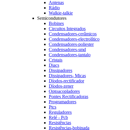
Antenas
Rádio
Walkie-talkie
Semicondutores
Bobines
Circuitos Integrados
Condensadores-cerâmicos
Condensadores-electrolítico
Condensadores-poliester
Condensadores-smd
Condensadores-tantalo
Cristais
Diacs
Dissipadores
Dissipadores- Micas
Díodos-rectificador
Díodos-zener
Optoacopladores
Pontes Rectificadoras
Programadores
Ptcs
Reguladores
Relé - Pcb
Resistências
Resistências-bobinada