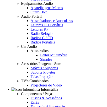
Equipamentos Audio
Aparelhagens Micros
Outro Hi-fi
Audio Portatil
Auscultadores e Auriculares
Leitores CD Portáteis
Leitores K7
Radio Relogio
Radios C / CD
Radios Portateis
Car Audio
Auto-radios
Leitor Multimédia
Simples
Acessórios Imagem e Som
Móveis / Suportes
Suporte Projetor
Telas Projeção
TV's Combinados
Projectores de Video
Informática
Componentes / Peças
Discos & Acessórios
Ecrãs
Fontes de Alimentação