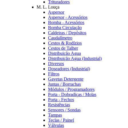
Trituradores
M. L. Louça
Aspersor
Aspersor - Acessórios
Bomba - Acessórios
Bomba Circulação
Caldeiras / Depósitos
Caudalímetro
Cestos & Rodízios
Cestos de Talher
Distribuição Agua
Distribuição Agua (Industrial)
Diversos
Doseadores (Industrial)
Filtros
Gavetas Detergente
Juntas / Borrachas
Módulos / Programadores
Porta - Dobradiças / Molas
Porta - Fechos
Resistências
Sensores / Sondas
Tampas
Teclas / Painel
Válvulas