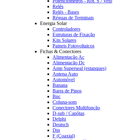
Potênciómetros - Rot. S / Veio
Relés
Relés - Bases
Réguas de Terminais
Energia Solar
Controladores
Estruturas de Fixação
Kits Solares
Paineis Fotovoltaicos
Fichas & Conectores
Alimentação Ac
Alimentação Dc
Amp Superseal (estanques)
Antena Auto
Automóvel
Banana
Barra de Pinos
Bnc
Coluna-som
Conectores Multifunção
D-sub / Capótas
Delphi
Deutsch
Din
F (Coaxial)