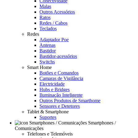
Conectividade
Malas
Outros Acessórios
Ratos
Redes / Cabos
Teclados
Redes
Adaptador Poe
Antenas
Bastidor
Bastidor-acessórios
Switchs
Smart Home
Botões e Comandos
Camaras de Vigilância
Electricidade
Hubs e Bridges
Iluminação Inteligente
Outros Produtos de Smarthome
Sensores e Detetores
Tablet & Smartphone
Suportes
Smartphones /
Comunicações
Telefones e Telemóveis