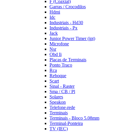
F (Coaxial)
Garras / Crocodilos
Hdmi
Idc
Industriais - Hd30
Industriais - Px
Jack
Junior Power Timer (jpt)
Microfone
Nsr
Obd Ii
Placas de Terminais
Ponto Traço
Rca
Reboque
Scart
Sinal - Raster
Sma / CB / Pl
Solares
Speakon
Telefone-rede
Terminais
Terminais - Bloco 5.08mm
Terminal-Ponteira
TV (IEC)