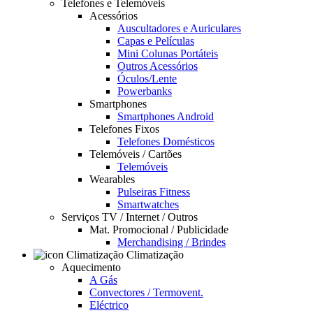
Telefones e Telemóveis
Acessórios
Auscultadores e Auriculares
Capas e Películas
Mini Colunas Portáteis
Outros Acessórios
Óculos/Lente
Powerbanks
Smartphones
Smartphones Android
Telefones Fixos
Telefones Domésticos
Telemóveis / Cartões
Telemóveis
Wearables
Pulseiras Fitness
Smartwatches
Serviços TV / Internet / Outros
Mat. Promocional / Publicidade
Merchandising / Brindes
Climatização
Aquecimento
A Gás
Convectores / Termovent.
Eléctrico