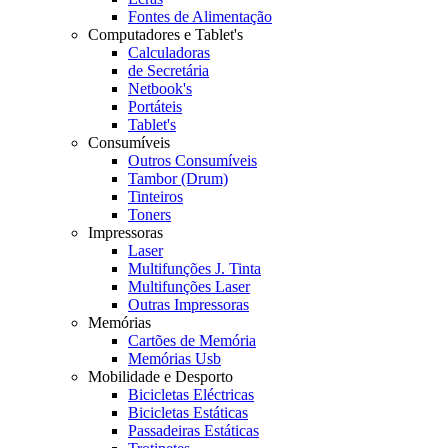
Fontes de Alimentação
Computadores e Tablet's
Calculadoras
de Secretária
Netbook's
Portáteis
Tablet's
Consumíveis
Outros Consumíveis
Tambor (Drum)
Tinteiros
Toners
Impressoras
Laser
Multifunções J. Tinta
Multifunções Laser
Outras Impressoras
Memórias
Cartões de Memória
Memórias Usb
Mobilidade e Desporto
Bicicletas Eléctricas
Bicicletas Estáticas
Passadeiras Estáticas