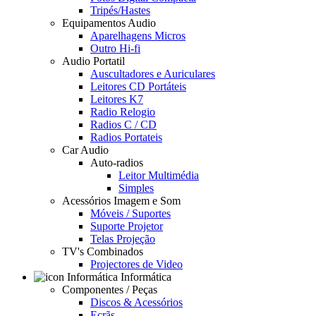
Tripés/Hastes
Equipamentos Audio
Aparelhagens Micros
Outro Hi-fi
Audio Portatil
Auscultadores e Auriculares
Leitores CD Portáteis
Leitores K7
Radio Relogio
Radios C / CD
Radios Portateis
Car Audio
Auto-radios
Leitor Multimédia
Simples
Acessórios Imagem e Som
Móveis / Suportes
Suporte Projetor
Telas Projeção
TV's Combinados
Projectores de Video
Informática
Componentes / Peças
Discos & Acessórios
Ecrãs