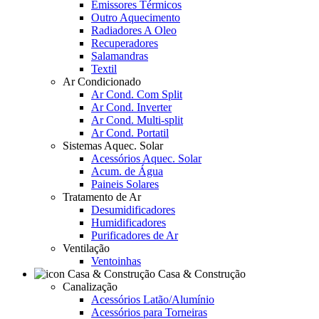
Emissores Térmicos
Outro Aquecimento
Radiadores A Oleo
Recuperadores
Salamandras
Textil
Ar Condicionado
Ar Cond. Com Split
Ar Cond. Inverter
Ar Cond. Multi-split
Ar Cond. Portatil
Sistemas Aquec. Solar
Acessórios Aquec. Solar
Acum. de Água
Paineis Solares
Tratamento de Ar
Desumidificadores
Humidificadores
Purificadores de Ar
Ventilação
Ventoinhas
Casa & Construção
Canalização
Acessórios Latão/Alumínio
Acessórios para Torneiras