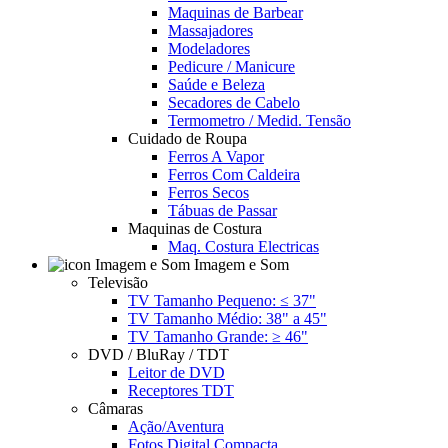
Maquinas de Barbear
Massajadores
Modeladores
Pedicure / Manicure
Saúde e Beleza
Secadores de Cabelo
Termometro / Medid. Tensão
Cuidado de Roupa
Ferros A Vapor
Ferros Com Caldeira
Ferros Secos
Tábuas de Passar
Maquinas de Costura
Maq. Costura Electricas
Imagem e Som
Televisão
TV Tamanho Pequeno: ≤ 37"
TV Tamanho Médio: 38" a 45"
TV Tamanho Grande: ≥ 46"
DVD / BluRay / TDT
Leitor de DVD
Receptores TDT
Câmaras
Ação/Aventura
Fotos Digital Compacta