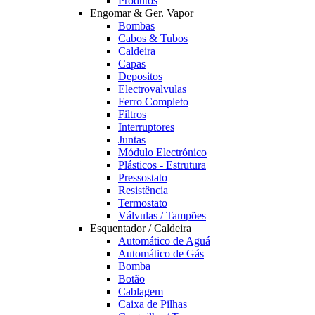
Produtos
Engomar & Ger. Vapor
Bombas
Cabos & Tubos
Caldeira
Capas
Depositos
Electrovalvulas
Ferro Completo
Filtros
Interruptores
Juntas
Módulo Electrónico
Plásticos - Estrutura
Pressostato
Resistência
Termostato
Válvulas / Tampões
Esquentador / Caldeira
Automático de Aguá
Automático de Gás
Bomba
Botão
Cablagem
Caixa de Pilhas