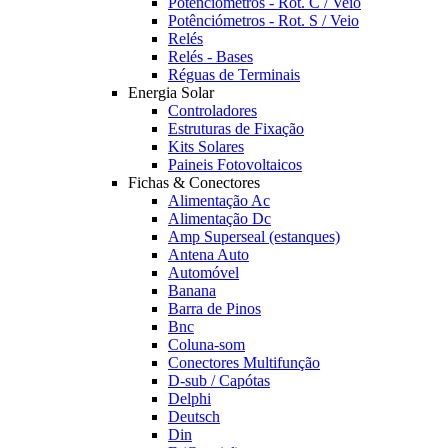
Potênciómetros - Rot. C / Veio
Potênciómetros - Rot. S / Veio
Relés
Relés - Bases
Réguas de Terminais
Energia Solar
Controladores
Estruturas de Fixação
Kits Solares
Paineis Fotovoltaicos
Fichas & Conectores
Alimentação Ac
Alimentação Dc
Amp Superseal (estanques)
Antena Auto
Automóvel
Banana
Barra de Pinos
Bnc
Coluna-som
Conectores Multifunção
D-sub / Capótas
Delphi
Deutsch
Din