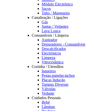
Módulo Electrónico
Sacos
Tubo / Mangueira
Canalização / Ligações
Gás
Juntas / Vedantes
Lava Louça
Consumíveis / Limpeza
Aspirador
Depuradores - Consumíveis
Descalcificador
Electrónicos
Limpeza
Vitrocerâmica
Cozinha / Utensílios
Isqueiros
Pegas-panelas-tachos
Placas Indução
Tampas Diversas
Válvulas
Vedante
Cuidados Pessoais
Bebé
Lâminas