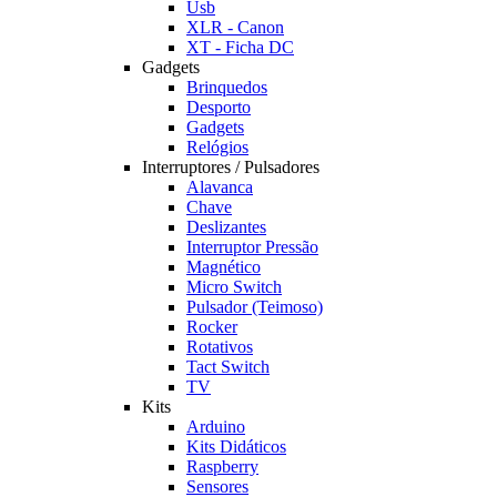
Usb
XLR - Canon
XT - Ficha DC
Gadgets
Brinquedos
Desporto
Gadgets
Relógios
Interruptores / Pulsadores
Alavanca
Chave
Deslizantes
Interruptor Pressão
Magnético
Micro Switch
Pulsador (Teimoso)
Rocker
Rotativos
Tact Switch
TV
Kits
Arduino
Kits Didáticos
Raspberry
Sensores