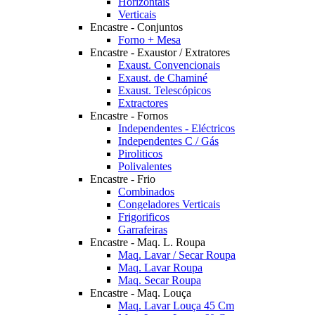
Horizontais
Verticais
Encastre - Conjuntos
Forno + Mesa
Encastre - Exaustor / Extratores
Exaust. Convencionais
Exaust. de Chaminé
Exaust. Telescópicos
Extractores
Encastre - Fornos
Independentes - Eléctricos
Independentes C / Gás
Piroliticos
Polivalentes
Encastre - Frio
Combinados
Congeladores Verticais
Frigorificos
Garrafeiras
Encastre - Maq. L. Roupa
Maq. Lavar / Secar Roupa
Maq. Lavar Roupa
Maq. Secar Roupa
Encastre - Maq. Louça
Maq. Lavar Louça 45 Cm