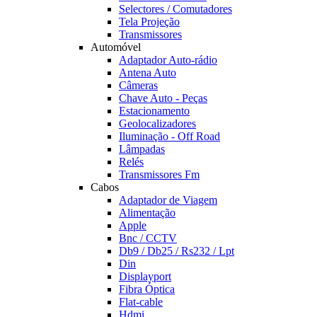
Selectores / Comutadores
Tela Projeção
Transmissores
Automóvel
Adaptador Auto-rádio
Antena Auto
Câmeras
Chave Auto - Peças
Estacionamento
Geolocalizadores
Iluminação - Off Road
Lâmpadas
Relés
Transmissores Fm
Cabos
Adaptador de Viagem
Alimentação
Apple
Bnc / CCTV
Db9 / Db25 / Rs232 / Lpt
Din
Displayport
Fibra Óptica
Flat-cable
Hdmi