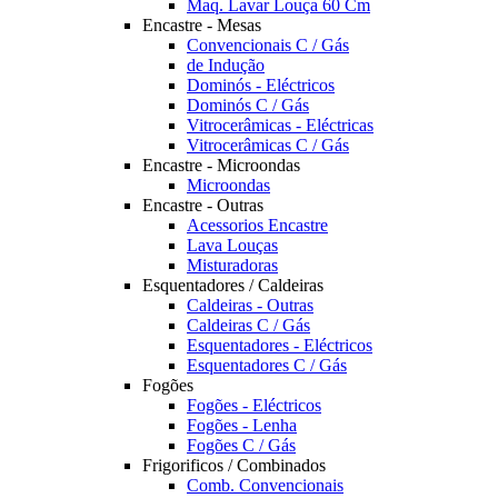
Maq. Lavar Louça 60 Cm
Encastre - Mesas
Convencionais C / Gás
de Indução
Dominós - Eléctricos
Dominós C / Gás
Vitrocerâmicas - Eléctricas
Vitrocerâmicas C / Gás
Encastre - Microondas
Microondas
Encastre - Outras
Acessorios Encastre
Lava Louças
Misturadoras
Esquentadores / Caldeiras
Caldeiras - Outras
Caldeiras C / Gás
Esquentadores - Eléctricos
Esquentadores C / Gás
Fogões
Fogões - Eléctricos
Fogões - Lenha
Fogões C / Gás
Frigorificos / Combinados
Comb. Convencionais