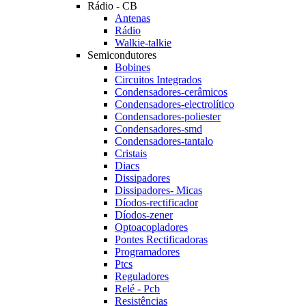
Rádio - CB
Antenas
Rádio
Walkie-talkie
Semicondutores
Bobines
Circuitos Integrados
Condensadores-cerâmicos
Condensadores-electrolítico
Condensadores-poliester
Condensadores-smd
Condensadores-tantalo
Cristais
Diacs
Dissipadores
Dissipadores- Micas
Díodos-rectificador
Díodos-zener
Optoacopladores
Pontes Rectificadoras
Programadores
Ptcs
Reguladores
Relé - Pcb
Resistências