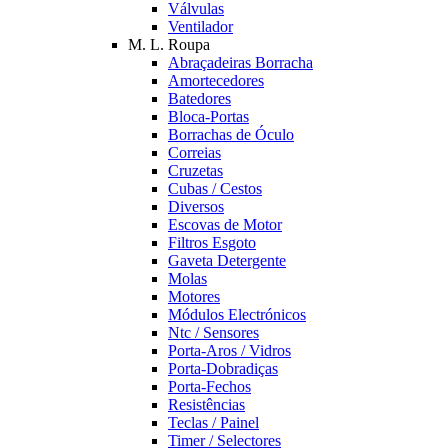
Válvulas
Ventilador
M. L. Roupa
Abraçadeiras Borracha
Amortecedores
Batedores
Bloca-Portas
Borrachas de Óculo
Correias
Cruzetas
Cubas / Cestos
Diversos
Escovas de Motor
Filtros Esgoto
Gaveta Detergente
Molas
Motores
Módulos Electrónicos
Ntc / Sensores
Porta-Aros / Vidros
Porta-Dobradiças
Porta-Fechos
Resistências
Teclas / Painel
Timer / Selectores