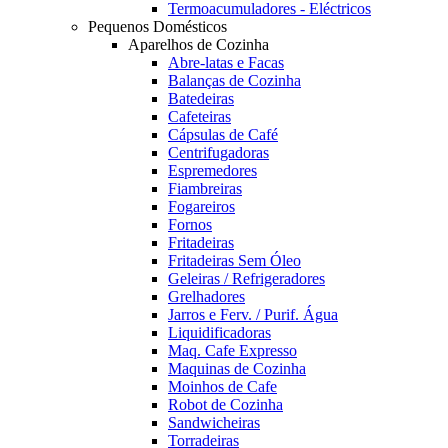
Termoacumuladores - Eléctricos
Pequenos Domésticos
Aparelhos de Cozinha
Abre-latas e Facas
Balanças de Cozinha
Batedeiras
Cafeteiras
Cápsulas de Café
Centrifugadoras
Espremedores
Fiambreiras
Fogareiros
Fornos
Fritadeiras
Fritadeiras Sem Óleo
Geleiras / Refrigeradores
Grelhadores
Jarros e Ferv. / Purif. Água
Liquidificadoras
Maq. Cafe Expresso
Maquinas de Cozinha
Moinhos de Cafe
Robot de Cozinha
Sandwicheiras
Torradeiras