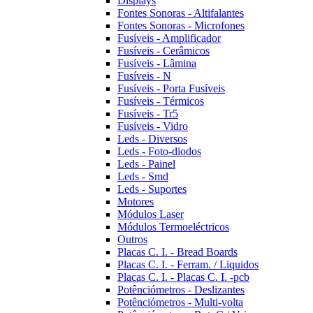
Displays
Fontes Sonoras - Altifalantes
Fontes Sonoras - Microfones
Fusíveis - Amplificador
Fusíveis - Cerâmicos
Fusíveis - Lâmina
Fusíveis - N
Fusíveis - Porta Fusíveis
Fusíveis - Térmicos
Fusíveis - Tr5
Fusíveis - Vidro
Leds - Diversos
Leds - Foto-diodos
Leds - Painel
Leds - Smd
Leds - Suportes
Motores
Módulos Laser
Módulos Termoeléctricos
Outros
Placas C. I. - Bread Boards
Placas C. I. - Ferram. / Liquidos
Placas C. I. - Placas C. I. -pcb
Potênciómetros - Deslizantes
Potênciómetros - Multi-volta