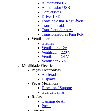
Alimentador 6V
Alimentador USB
Conversores
Driver LED
Fonte de Alim. Reguláveis
Transf. Toroidais
Transformadores Ac
Transformadores Para Pcb
Ventiladores
Grelhas
Ventilador - 12v
Ventilador - 220 V
Ventilador - 24 V
Ventilador - 5 V
Mobilidade Eléctrica
Peças Electronicas
Acelerador
Displays
Peças Mecânicas
Descanso / Suporte
Guarda Lamas
Rodas
Câmaras de Ar
Pneus
Travões