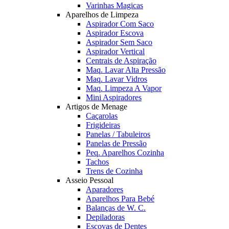
Varinhas Magicas
Aparelhos de Limpeza
Aspirador Com Saco
Aspirador Escova
Aspirador Sem Saco
Aspirador Vertical
Centrais de Aspiração
Maq. Lavar Alta Pressão
Maq. Lavar Vidros
Maq. Limpeza A Vapor
Mini Aspiradores
Artigos de Menage
Caçarolas
Frigideiras
Panelas / Tabuleiros
Panelas de Pressão
Peq. Aparelhos Cozinha
Tachos
Trens de Cozinha
Asseio Pessoal
Aparadores
Aparelhos Para Bebé
Balanças de W. C.
Depiladoras
Escovas de Dentes