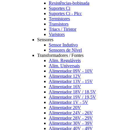
Resistências-bobinada
Suportes Ci
Suportes Ci - Plcc
Termistores
Transistors
Triacs / Tiristor
Varistors
Sensores
Sensor Indutivo
Sensores de Nível
Transformadores / Fontes
Alim. Reguláveis
Alim. Universais
Alimentador 09V - 10V
Alimentador 12V
Alimentador 13V - 15V
Alimentador 16V
Alimentador 18V / 18,5V
Alimentador 19V / 19,5V
Alimentador 1V - 5V
Alimentador 20V
Alimentador 24V - 26V
Alimentador 28V - 29V
Alimentador 30V - 39V
Alimentador 40V - 49V