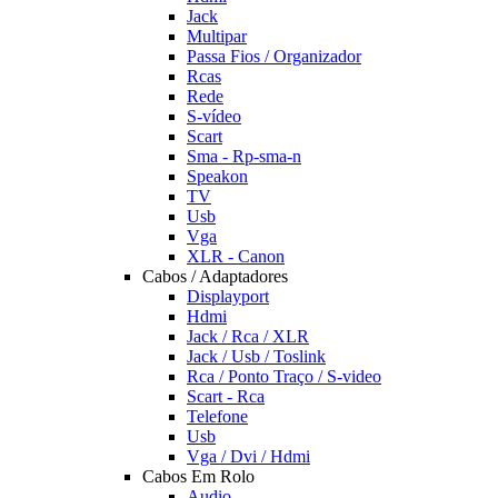
Jack
Multipar
Passa Fios / Organizador
Rcas
Rede
S-vídeo
Scart
Sma - Rp-sma-n
Speakon
TV
Usb
Vga
XLR - Canon
Cabos / Adaptadores
Displayport
Hdmi
Jack / Rca / XLR
Jack / Usb / Toslink
Rca / Ponto Traço / S-video
Scart - Rca
Telefone
Usb
Vga / Dvi / Hdmi
Cabos Em Rolo
Audio