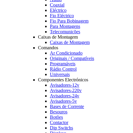
Coaxial
Eléctrico
Fio Eléctrico
Fio Para Bobinagem
Para Montagens
Telecomunições
Caixas de Montagem
Caixas de Montagem
Comandos
Ar Condicionado
Originais / Compatíveis
Programáveis
Rádio Control
Universais
Componentes Electrónicos
Avisadores-12v
Avisadores-220v
Avisadores-24v
Avisadores-5v
Bases de Corrente
Besouros
Botões
Contactor
Dip Switchs