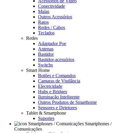
Acessórios de Video
Conectividade
Malas
Outros Acessórios
Ratos
Redes / Cabos
Teclados
Redes
Adaptador Poe
Antenas
Bastidor
Bastidor-acessórios
Switchs
Smart Home
Botões e Comandos
Camaras de Vigilância
Electricidade
Hubs e Bridges
Iluminação Inteligente
Outros Produtos de Smarthome
Sensores e Detetores
Tablet & Smartphone
Suportes
Smartphones /
Comunicações