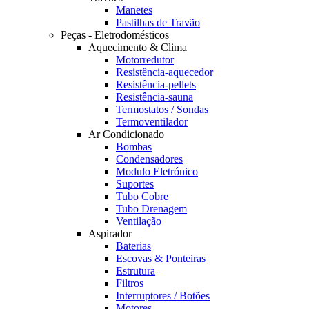
Manetes
Pastilhas de Travão
Peças - Eletrodomésticos
Aquecimento & Clima
Motorredutor
Resistência-aquecedor
Resistência-pellets
Resistência-sauna
Termostatos / Sondas
Termoventilador
Ar Condicionado
Bombas
Condensadores
Modulo Eletrónico
Suportes
Tubo Cobre
Tubo Drenagem
Ventilação
Aspirador
Baterias
Escovas & Ponteiras
Estrutura
Filtros
Interruptores / Botões
Motores