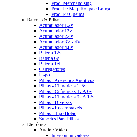
Prod. Merchandising
Prod. P / Maq. Roupa e Louça
Prod. P / Queima
Baterias & Pilhas
Acumulador 1,2v
Acumulador 12v
Acumulador 2,4v
Acumulador 3V - 4V
Acumulador 4,8v
Bateria 12v
Bateria 6v
Bateria Tel.
Carregadores
Li-po
Pilhas - Aparelhos Auditivos
Pilhas - Cilíndricas 1. 5v
Pilhas - Cilíndricas 3v A 6v
Pilhas - Cilíndricas 9v A 12v
Pilhas - Diversas
Pilhas - Recarregáveis
Pilhas - Tipo Botão
Suportes Para Pilhas
Eletrónica
Audio / Vídeo
Intercomunicadores