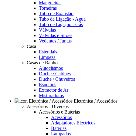
Mangueiras
Torneiras
Tubo de Exaustão
Tubo de Ligação - Agua
Tubo de Ligação - Gás
Válvulas
Válvulas e Sifões
Vedantes / Juntas
Casa
Estendais
Limpeza
Casas de Banho
Autoclismos
Duche / Cabines
Duche / Chuveiros
Espelhos
Extractor de Ar
Misturadoras
Eletrónica / Acessórios
Acessórios - Diversos
Acessórios e Baterias
Acessórios
Adaptadores Eléctricos
Baterias
Lampadas