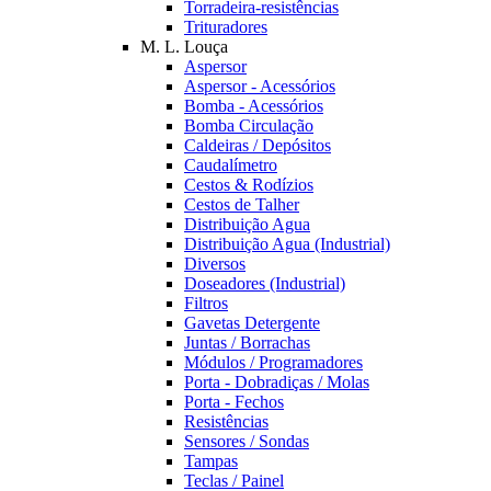
Torradeira-resistências
Trituradores
M. L. Louça
Aspersor
Aspersor - Acessórios
Bomba - Acessórios
Bomba Circulação
Caldeiras / Depósitos
Caudalímetro
Cestos & Rodízios
Cestos de Talher
Distribuição Agua
Distribuição Agua (Industrial)
Diversos
Doseadores (Industrial)
Filtros
Gavetas Detergente
Juntas / Borrachas
Módulos / Programadores
Porta - Dobradiças / Molas
Porta - Fechos
Resistências
Sensores / Sondas
Tampas
Teclas / Painel