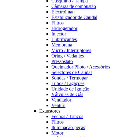
Casquilho / Tampa
Câmaras de combustão
Electroíman
Estabilizador de Caudal
Filtros
Hidrogerador
Injector
Lubrificantes
Membrana
Micro / Interruptores
Oring / Vedantes
Pressostato
Queimador Piloto / Acessórios
Selectores de Caudal
Sondas / Termopar
Tubos / Ligações
Unidade de Ignição
Válvulas de Gás
Ventilador
Venturi
Exaustores
Fechos / Trincos
Filtros
Iluminação-peças
Motor