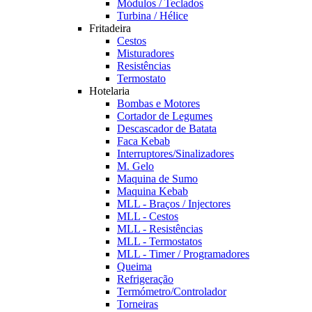
Módulos / Teclados
Turbina / Hélice
Fritadeira
Cestos
Misturadores
Resistências
Termostato
Hotelaria
Bombas e Motores
Cortador de Legumes
Descascador de Batata
Faca Kebab
Interruptores/Sinalizadores
M. Gelo
Maquina de Sumo
Maquina Kebab
MLL - Braços / Injectores
MLL - Cestos
MLL - Resistências
MLL - Termostatos
MLL - Timer / Programadores
Queima
Refrigeração
Termómetro/Controlador
Torneiras