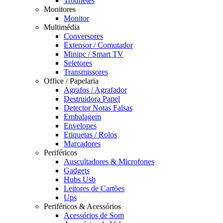
Trotinetes
Monitores
Monitor
Multimédia
Conversores
Extensor / Comutador
Minipc / Smart TV
Seletores
Transmissores
Office / Papelaria
Agrafos / Agrafador
Destruidora Papel
Detector Notas Falsas
Embalagem
Envelopes
Etiquetas / Rolos
Marcadores
Periféricos
Auscultadores & Microfones
Gadgets
Hubs Usb
Leitores de Cartões
Ups
Periféricos & Acessórios
Acessórios de Som