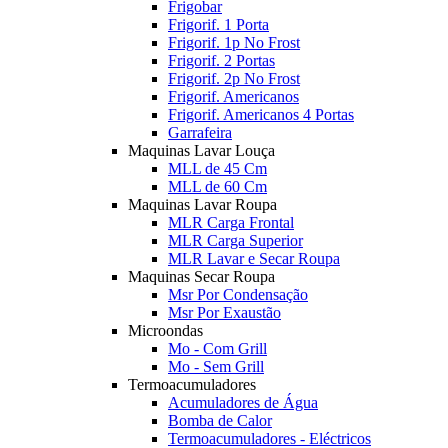
Frigobar
Frigorif. 1 Porta
Frigorif. 1p No Frost
Frigorif. 2 Portas
Frigorif. 2p No Frost
Frigorif. Americanos
Frigorif. Americanos 4 Portas
Garrafeira
Maquinas Lavar Louça
MLL de 45 Cm
MLL de 60 Cm
Maquinas Lavar Roupa
MLR Carga Frontal
MLR Carga Superior
MLR Lavar e Secar Roupa
Maquinas Secar Roupa
Msr Por Condensação
Msr Por Exaustão
Microondas
Mo - Com Grill
Mo - Sem Grill
Termoacumuladores
Acumuladores de Água
Bomba de Calor
Termoacumuladores - Eléctricos