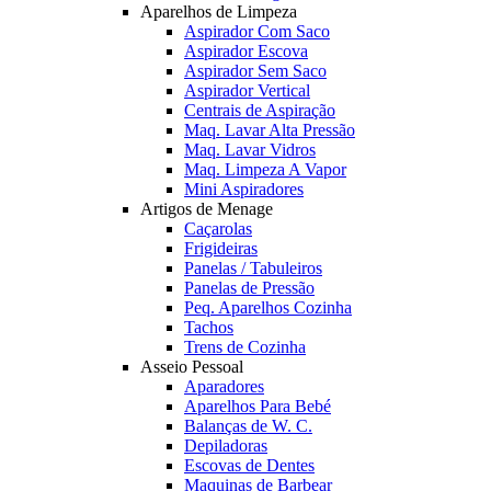
Aparelhos de Limpeza
Aspirador Com Saco
Aspirador Escova
Aspirador Sem Saco
Aspirador Vertical
Centrais de Aspiração
Maq. Lavar Alta Pressão
Maq. Lavar Vidros
Maq. Limpeza A Vapor
Mini Aspiradores
Artigos de Menage
Caçarolas
Frigideiras
Panelas / Tabuleiros
Panelas de Pressão
Peq. Aparelhos Cozinha
Tachos
Trens de Cozinha
Asseio Pessoal
Aparadores
Aparelhos Para Bebé
Balanças de W. C.
Depiladoras
Escovas de Dentes
Maquinas de Barbear