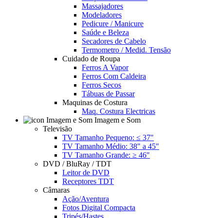
Massajadores
Modeladores
Pedicure / Manicure
Saúde e Beleza
Secadores de Cabelo
Termometro / Medid. Tensão
Cuidado de Roupa
Ferros A Vapor
Ferros Com Caldeira
Ferros Secos
Tábuas de Passar
Maquinas de Costura
Maq. Costura Electricas
Imagem e Som
Televisão
TV Tamanho Pequeno: ≤ 37"
TV Tamanho Médio: 38" a 45"
TV Tamanho Grande: ≥ 46"
DVD / BluRay / TDT
Leitor de DVD
Receptores TDT
Câmaras
Ação/Aventura
Fotos Digital Compacta
Tripés/Hastes