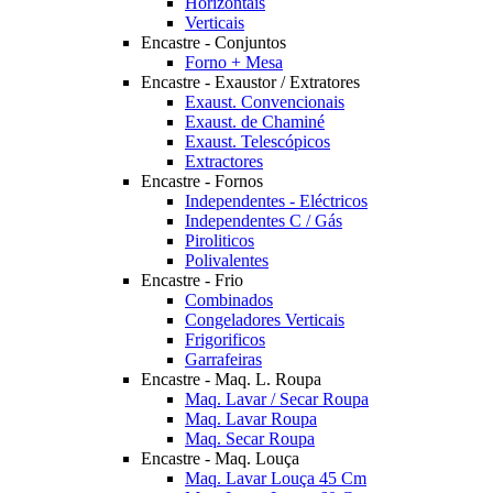
Horizontais
Verticais
Encastre - Conjuntos
Forno + Mesa
Encastre - Exaustor / Extratores
Exaust. Convencionais
Exaust. de Chaminé
Exaust. Telescópicos
Extractores
Encastre - Fornos
Independentes - Eléctricos
Independentes C / Gás
Piroliticos
Polivalentes
Encastre - Frio
Combinados
Congeladores Verticais
Frigorificos
Garrafeiras
Encastre - Maq. L. Roupa
Maq. Lavar / Secar Roupa
Maq. Lavar Roupa
Maq. Secar Roupa
Encastre - Maq. Louça
Maq. Lavar Louça 45 Cm