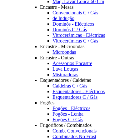
Maq. Lavar Louça 60 Cm
Encastre - Mesas
Convencionais C / Gás
de Indução
Dominós - Eléctricos
Dominós C / Gás
Vitrocerâmicas - Eléctricas
Vitrocerâmicas C / Gás
Encastre - Microondas
Microondas
Encastre - Outras
Acessorios Encastre
Lava Louças
Misturadoras
Esquentadores / Caldeiras
Caldeiras C / Gás
Esquentadores - Eléctricos
Esquentadores C / Gás
Fogões
Fogões - Eléctricos
Fogões - Lenha
Fogões C / Gás
Frigorificos / Combinados
Comb. Convencionais
Combinados No Frost