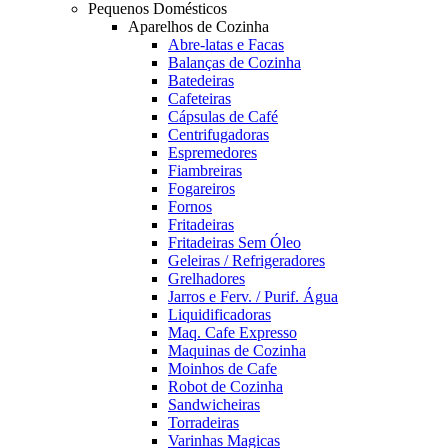
Pequenos Domésticos
Aparelhos de Cozinha
Abre-latas e Facas
Balanças de Cozinha
Batedeiras
Cafeteiras
Cápsulas de Café
Centrifugadoras
Espremedores
Fiambreiras
Fogareiros
Fornos
Fritadeiras
Fritadeiras Sem Óleo
Geleiras / Refrigeradores
Grelhadores
Jarros e Ferv. / Purif. Água
Liquidificadoras
Maq. Cafe Expresso
Maquinas de Cozinha
Moinhos de Cafe
Robot de Cozinha
Sandwicheiras
Torradeiras
Varinhas Magicas