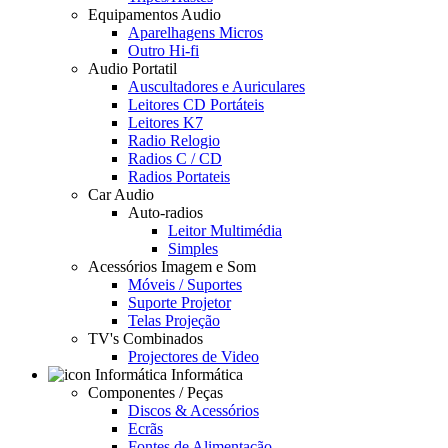
Equipamentos Audio
Aparelhagens Micros
Outro Hi-fi
Audio Portatil
Auscultadores e Auriculares
Leitores CD Portáteis
Leitores K7
Radio Relogio
Radios C / CD
Radios Portateis
Car Audio
Auto-radios
Leitor Multimédia
Simples
Acessórios Imagem e Som
Móveis / Suportes
Suporte Projetor
Telas Projeção
TV's Combinados
Projectores de Video
Informática
Componentes / Peças
Discos & Acessórios
Ecrãs
Fontes de Alimentação