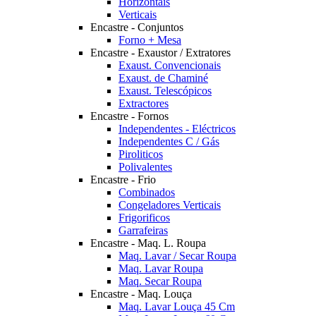
Horizontais
Verticais
Encastre - Conjuntos
Forno + Mesa
Encastre - Exaustor / Extratores
Exaust. Convencionais
Exaust. de Chaminé
Exaust. Telescópicos
Extractores
Encastre - Fornos
Independentes - Eléctricos
Independentes C / Gás
Piroliticos
Polivalentes
Encastre - Frio
Combinados
Congeladores Verticais
Frigorificos
Garrafeiras
Encastre - Maq. L. Roupa
Maq. Lavar / Secar Roupa
Maq. Lavar Roupa
Maq. Secar Roupa
Encastre - Maq. Louça
Maq. Lavar Louça 45 Cm