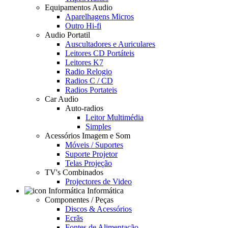
Equipamentos Audio
Aparelhagens Micros
Outro Hi-fi
Audio Portatil
Auscultadores e Auriculares
Leitores CD Portáteis
Leitores K7
Radio Relogio
Radios C / CD
Radios Portateis
Car Audio
Auto-radios
Leitor Multimédia
Simples
Acessórios Imagem e Som
Móveis / Suportes
Suporte Projetor
Telas Projeção
TV's Combinados
Projectores de Video
Informática
Componentes / Peças
Discos & Acessórios
Ecrãs
Fontes de Alimentação