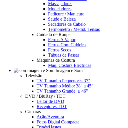
Massajadores
Modeladores
Pedicure / Manicure
Saúde e Beleza
Secadores de Cabelo
Termometro / Medid. Tensão
Cuidado de Roupa
Ferros A Vapor
Ferros Com Caldeira
Ferros Secos
Tábuas de Passar
Maquinas de Costura
Maq. Costura Electricas
Imagem e Som
Televisão
TV Tamanho Pequeno: ≤ 37"
TV Tamanho Médio: 38" a 45"
TV Tamanho Grande: ≥ 46"
DVD / BluRay / TDT
Leitor de DVD
Receptores TDT
Câmaras
Ação/Aventura
Fotos Digital Compacta
Tripés/Hastes