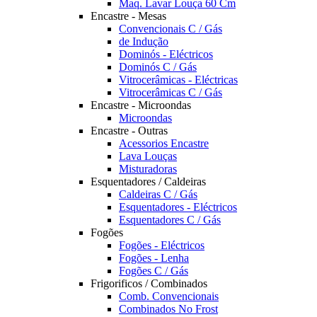
Maq. Lavar Louça 60 Cm
Encastre - Mesas
Convencionais C / Gás
de Indução
Dominós - Eléctricos
Dominós C / Gás
Vitrocerâmicas - Eléctricas
Vitrocerâmicas C / Gás
Encastre - Microondas
Microondas
Encastre - Outras
Acessorios Encastre
Lava Louças
Misturadoras
Esquentadores / Caldeiras
Caldeiras C / Gás
Esquentadores - Eléctricos
Esquentadores C / Gás
Fogões
Fogões - Eléctricos
Fogões - Lenha
Fogões C / Gás
Frigorificos / Combinados
Comb. Convencionais
Combinados No Frost