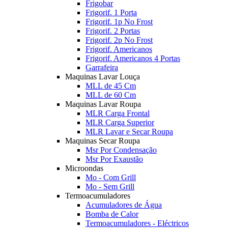
Frigobar
Frigorif. 1 Porta
Frigorif. 1p No Frost
Frigorif. 2 Portas
Frigorif. 2p No Frost
Frigorif. Americanos
Frigorif. Americanos 4 Portas
Garrafeira
Maquinas Lavar Louça
MLL de 45 Cm
MLL de 60 Cm
Maquinas Lavar Roupa
MLR Carga Frontal
MLR Carga Superior
MLR Lavar e Secar Roupa
Maquinas Secar Roupa
Msr Por Condensação
Msr Por Exaustão
Microondas
Mo - Com Grill
Mo - Sem Grill
Termoacumuladores
Acumuladores de Água
Bomba de Calor
Termoacumuladores - Eléctricos