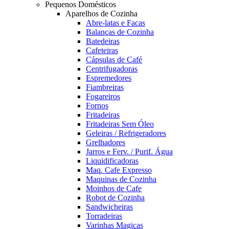
Pequenos Domésticos
Aparelhos de Cozinha
Abre-latas e Facas
Balanças de Cozinha
Batedeiras
Cafeteiras
Cápsulas de Café
Centrifugadoras
Espremedores
Fiambreiras
Fogareiros
Fornos
Fritadeiras
Fritadeiras Sem Óleo
Geleiras / Refrigeradores
Grelhadores
Jarros e Ferv. / Purif. Água
Liquidificadoras
Maq. Cafe Expresso
Maquinas de Cozinha
Moinhos de Cafe
Robot de Cozinha
Sandwicheiras
Torradeiras
Varinhas Magicas