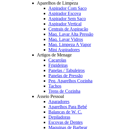
Aparelhos de Limpeza
Aspirador Com Saco
Aspirador Escova
Aspirador Sem Saco
Aspirador Vertical
Centrais de Aspiração
Maq. Lavar Alta Pressão
Maq. Lavar Vidros
Maq. Limpeza A Vapor
Mini Aspiradores
Artigos de Menage
Caçarolas
Frigideiras
Panelas / Tabuleiros
Panelas de Pressão
Peq. Aparelhos Cozinha
Tachos
Trens de Cozinha
Asseio Pessoal
Aparadores
Aparelhos Para Bebé
Balanças de W. C.
Depiladoras
Escovas de Dentes
Maquinas de Barbear