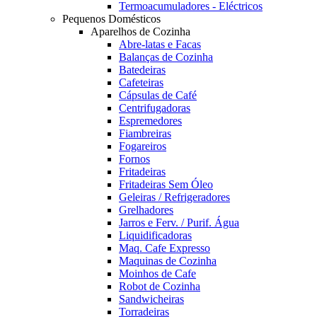
Termoacumuladores - Eléctricos
Pequenos Domésticos
Aparelhos de Cozinha
Abre-latas e Facas
Balanças de Cozinha
Batedeiras
Cafeteiras
Cápsulas de Café
Centrifugadoras
Espremedores
Fiambreiras
Fogareiros
Fornos
Fritadeiras
Fritadeiras Sem Óleo
Geleiras / Refrigeradores
Grelhadores
Jarros e Ferv. / Purif. Água
Liquidificadoras
Maq. Cafe Expresso
Maquinas de Cozinha
Moinhos de Cafe
Robot de Cozinha
Sandwicheiras
Torradeiras