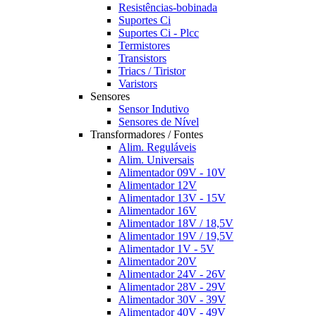
Resistências-bobinada
Suportes Ci
Suportes Ci - Plcc
Termistores
Transistors
Triacs / Tiristor
Varistors
Sensores
Sensor Indutivo
Sensores de Nível
Transformadores / Fontes
Alim. Reguláveis
Alim. Universais
Alimentador 09V - 10V
Alimentador 12V
Alimentador 13V - 15V
Alimentador 16V
Alimentador 18V / 18,5V
Alimentador 19V / 19,5V
Alimentador 1V - 5V
Alimentador 20V
Alimentador 24V - 26V
Alimentador 28V - 29V
Alimentador 30V - 39V
Alimentador 40V - 49V