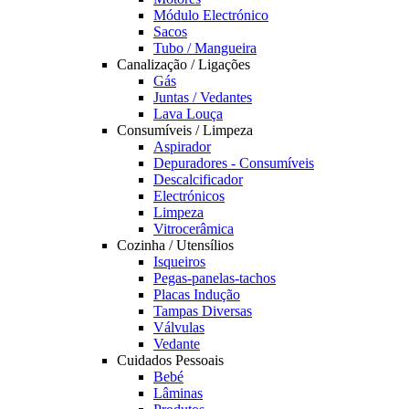
Módulo Electrónico
Sacos
Tubo / Mangueira
Canalização / Ligações
Gás
Juntas / Vedantes
Lava Louça
Consumíveis / Limpeza
Aspirador
Depuradores - Consumíveis
Descalcificador
Electrónicos
Limpeza
Vitrocerâmica
Cozinha / Utensílios
Isqueiros
Pegas-panelas-tachos
Placas Indução
Tampas Diversas
Válvulas
Vedante
Cuidados Pessoais
Bebé
Lâminas