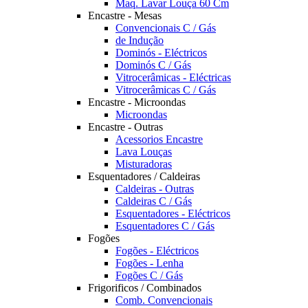
Maq. Lavar Louça 60 Cm
Encastre - Mesas
Convencionais C / Gás
de Indução
Dominós - Eléctricos
Dominós C / Gás
Vitrocerâmicas - Eléctricas
Vitrocerâmicas C / Gás
Encastre - Microondas
Microondas
Encastre - Outras
Acessorios Encastre
Lava Louças
Misturadoras
Esquentadores / Caldeiras
Caldeiras - Outras
Caldeiras C / Gás
Esquentadores - Eléctricos
Esquentadores C / Gás
Fogões
Fogões - Eléctricos
Fogões - Lenha
Fogões C / Gás
Frigorificos / Combinados
Comb. Convencionais