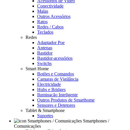
Acessórios de Video
Conectividade
Malas
Outros Acessórios
Ratos
Redes / Cabos
Teclados
Redes
Adaptador Poe
Antenas
Bastidor
Bastidor-acessórios
Switchs
Smart Home
Botões e Comandos
Camaras de Vigilância
Electricidade
Hubs e Bridges
Iluminação Inteligente
Outros Produtos de Smarthome
Sensores e Detetores
Tablet & Smartphone
Suportes
Smartphones /
Comunicações