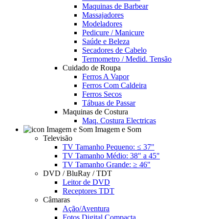
Maquinas de Barbear
Massajadores
Modeladores
Pedicure / Manicure
Saúde e Beleza
Secadores de Cabelo
Termometro / Medid. Tensão
Cuidado de Roupa
Ferros A Vapor
Ferros Com Caldeira
Ferros Secos
Tábuas de Passar
Maquinas de Costura
Maq. Costura Electricas
Imagem e Som
Televisão
TV Tamanho Pequeno: ≤ 37"
TV Tamanho Médio: 38" a 45"
TV Tamanho Grande: ≥ 46"
DVD / BluRay / TDT
Leitor de DVD
Receptores TDT
Câmaras
Ação/Aventura
Fotos Digital Compacta