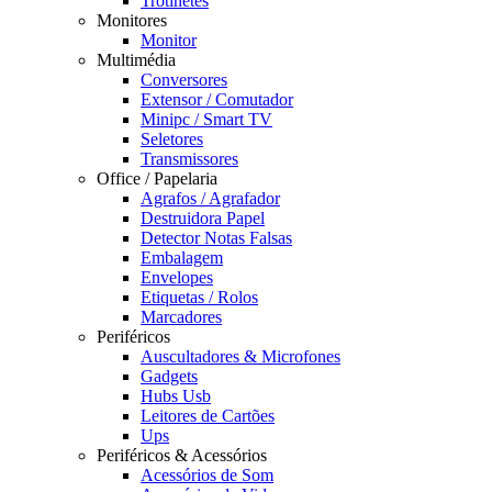
Trotinetes
Monitores
Monitor
Multimédia
Conversores
Extensor / Comutador
Minipc / Smart TV
Seletores
Transmissores
Office / Papelaria
Agrafos / Agrafador
Destruidora Papel
Detector Notas Falsas
Embalagem
Envelopes
Etiquetas / Rolos
Marcadores
Periféricos
Auscultadores & Microfones
Gadgets
Hubs Usb
Leitores de Cartões
Ups
Periféricos & Acessórios
Acessórios de Som