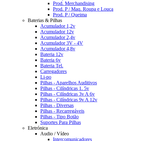
Prod. Merchandising
Prod. P / Maq. Roupa e Louça
Prod. P / Queima
Baterias & Pilhas
Acumulador 1,2v
Acumulador 12v
Acumulador 2,4v
Acumulador 3V - 4V
Acumulador 4,8v
Bateria 12v
Bateria 6v
Bateria Tel.
Carregadores
Li-po
Pilhas - Aparelhos Auditivos
Pilhas - Cilíndricas 1. 5v
Pilhas - Cilíndricas 3v A 6v
Pilhas - Cilíndricas 9v A 12v
Pilhas - Diversas
Pilhas - Recarregáveis
Pilhas - Tipo Botão
Suportes Para Pilhas
Eletrónica
Audio / Vídeo
Intercomunicadores