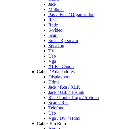
Jack
Multipar
Passa Fios / Organizador
Rcas
Rede
S-vídeo
Scart
Sma - Rp-sma-n
Speakon
TV
Usb
Vga
XLR - Canon
Cabos / Adaptadores
Displayport
Hdmi
Jack / Rca / XLR
Jack / Usb / Toslink
Rca / Ponto Traço / S-video
Scart - Rca
Telefone
Usb
Vga / Dvi / Hdmi
Cabos Em Rolo
Audio