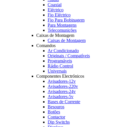
Coaxial
Eléctrico
Fio Eléctrico
Fio Para Bobinagem
Para Montagens
Telecomunições
Caixas de Montagem
Caixas de Montagem
Comandos
Ar Condicionado
Originais / Compatíveis
Programáveis
Rádio Control
Universais
Componentes Electrónicos
Avisadores-12v
Avisadores-220v
Avisadores-24v
Avisadores-5v
Bases de Corrente
Besouros
Botões
Contactor
Dip Switchs