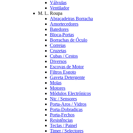
Válvulas
Ventilador
M. L. Roupa
Abraçadeiras Borracha
Amortecedores
Batedores
Bloca-Portas
Borrachas de Óculo
Correias
Cruzetas
Cubas / Cestos
Diversos
Escovas de Motor
Filtros Esgoto
Gaveta Detergente
Molas
Motores
Módulos Electrónicos
Ntc / Sensores
Porta-Aros / Vidros
Porta-Dobradiças
Porta-Fechos
Resistências
Teclas / Painel
Timer / Selectores