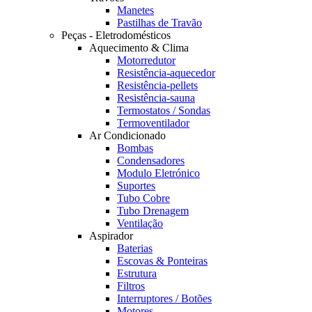
Manetes
Pastilhas de Travão
Peças - Eletrodomésticos
Aquecimento & Clima
Motorredutor
Resistência-aquecedor
Resistência-pellets
Resistência-sauna
Termostatos / Sondas
Termoventilador
Ar Condicionado
Bombas
Condensadores
Modulo Eletrónico
Suportes
Tubo Cobre
Tubo Drenagem
Ventilação
Aspirador
Baterias
Escovas & Ponteiras
Estrutura
Filtros
Interruptores / Botões
Motores