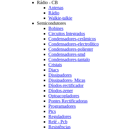
Rádio - CB
Antenas
Rádio
Walkie-talkie
Semicondutores
Bobines
Circuitos Integrados
Condensadores-cerâmicos
Condensadores-electrolítico
Condensadores-poliester
Condensadores-smd
Condensadores-tantalo
Cristais
Diacs
Dissipadores
Dissipadores- Micas
Díodos-rectificador
Díodos-zener
Optoacopladores
Pontes Rectificadoras
Programadores
Ptcs
Reguladores
Relé - Pcb
Resistências