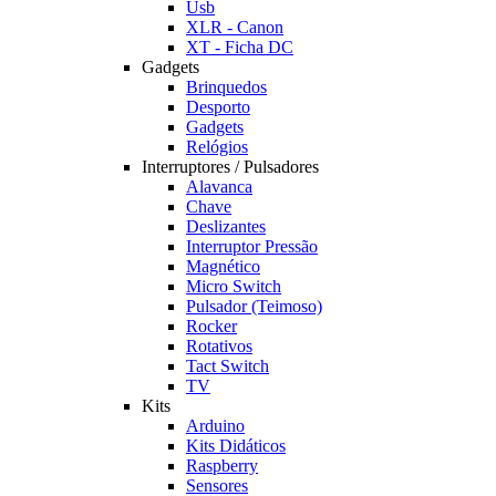
Usb
XLR - Canon
XT - Ficha DC
Gadgets
Brinquedos
Desporto
Gadgets
Relógios
Interruptores / Pulsadores
Alavanca
Chave
Deslizantes
Interruptor Pressão
Magnético
Micro Switch
Pulsador (Teimoso)
Rocker
Rotativos
Tact Switch
TV
Kits
Arduino
Kits Didáticos
Raspberry
Sensores