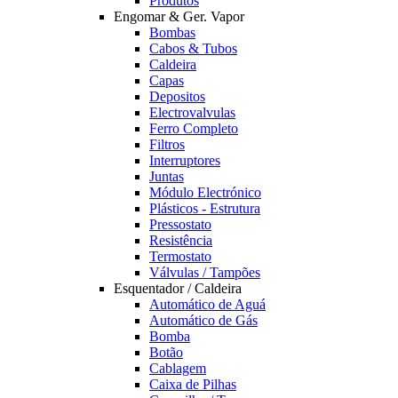
Produtos
Engomar & Ger. Vapor
Bombas
Cabos & Tubos
Caldeira
Capas
Depositos
Electrovalvulas
Ferro Completo
Filtros
Interruptores
Juntas
Módulo Electrónico
Plásticos - Estrutura
Pressostato
Resistência
Termostato
Válvulas / Tampões
Esquentador / Caldeira
Automático de Aguá
Automático de Gás
Bomba
Botão
Cablagem
Caixa de Pilhas