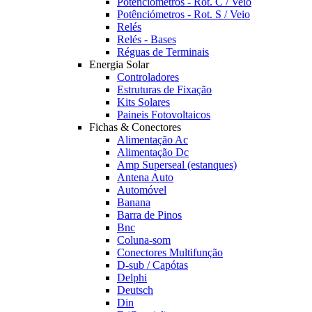
Potênciómetros - Rot. C / Veio
Potênciómetros - Rot. S / Veio
Relés
Relés - Bases
Réguas de Terminais
Energia Solar
Controladores
Estruturas de Fixação
Kits Solares
Paineis Fotovoltaicos
Fichas & Conectores
Alimentação Ac
Alimentação Dc
Amp Superseal (estanques)
Antena Auto
Automóvel
Banana
Barra de Pinos
Bnc
Coluna-som
Conectores Multifunção
D-sub / Capótas
Delphi
Deutsch
Din