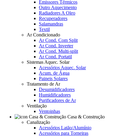
Emissores Térmicos
Outro Aquecimento
Radiadores A Oleo
Recuperadores
Salamandras
Textil
Ar Condicionado
Ar Cond. Com Split
Ar Cond. Inverter
Ar Cond. Multi-split
Ar Cond. Portatil
Sistemas Aquec. Solar
Acessórios Aquec. Solar
Acum. de Água
Paineis Solares
Tratamento de Ar
Desumidificadores
Humidificadores
Purificadores de Ar
Ventilação
Ventoinhas
Casa & Construção
Canalização
Acessórios Latão/Alumínio
Acessórios para Torneiras