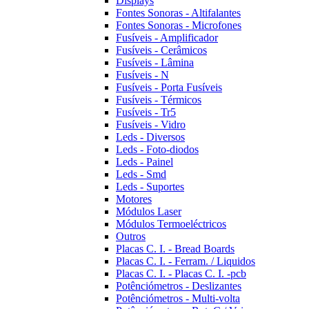
Displays
Fontes Sonoras - Altifalantes
Fontes Sonoras - Microfones
Fusíveis - Amplificador
Fusíveis - Cerâmicos
Fusíveis - Lâmina
Fusíveis - N
Fusíveis - Porta Fusíveis
Fusíveis - Térmicos
Fusíveis - Tr5
Fusíveis - Vidro
Leds - Diversos
Leds - Foto-diodos
Leds - Painel
Leds - Smd
Leds - Suportes
Motores
Módulos Laser
Módulos Termoeléctricos
Outros
Placas C. I. - Bread Boards
Placas C. I. - Ferram. / Liquidos
Placas C. I. - Placas C. I. -pcb
Potênciómetros - Deslizantes
Potênciómetros - Multi-volta