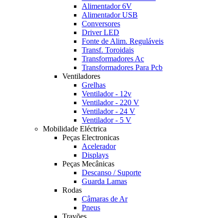
Alimentador 6V
Alimentador USB
Conversores
Driver LED
Fonte de Alim. Reguláveis
Transf. Toroidais
Transformadores Ac
Transformadores Para Pcb
Ventiladores
Grelhas
Ventilador - 12v
Ventilador - 220 V
Ventilador - 24 V
Ventilador - 5 V
Mobilidade Eléctrica
Peças Electronicas
Acelerador
Displays
Peças Mecânicas
Descanso / Suporte
Guarda Lamas
Rodas
Câmaras de Ar
Pneus
Travões