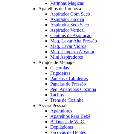
Varinhas Magicas
Aparelhos de Limpeza
Aspirador Com Saco
Aspirador Escova
Aspirador Sem Saco
Aspirador Vertical
Centrais de Aspiração
Maq. Lavar Alta Pressão
Maq. Lavar Vidros
Maq. Limpeza A Vapor
Mini Aspiradores
Artigos de Menage
Caçarolas
Frigideiras
Panelas / Tabuleiros
Panelas de Pressão
Peq. Aparelhos Cozinha
Tachos
Trens de Cozinha
Asseio Pessoal
Aparadores
Aparelhos Para Bebé
Balanças de W. C.
Depiladoras
Escovas de Dentes