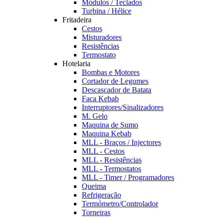
Módulos / Teclados
Turbina / Hélice
Fritadeira
Cestos
Misturadores
Resistências
Termostato
Hotelaria
Bombas e Motores
Cortador de Legumes
Descascador de Batata
Faca Kebab
Interruptores/Sinalizadores
M. Gelo
Maquina de Sumo
Maquina Kebab
MLL - Braços / Injectores
MLL - Cestos
MLL - Resistências
MLL - Termostatos
MLL - Timer / Programadores
Queima
Refrigeração
Termómetro/Controlador
Torneiras