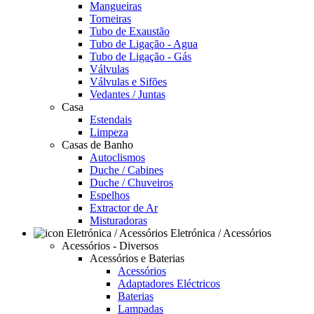
Mangueiras
Torneiras
Tubo de Exaustão
Tubo de Ligação - Agua
Tubo de Ligação - Gás
Válvulas
Válvulas e Sifões
Vedantes / Juntas
Casa
Estendais
Limpeza
Casas de Banho
Autoclismos
Duche / Cabines
Duche / Chuveiros
Espelhos
Extractor de Ar
Misturadoras
Eletrónica / Acessórios
Acessórios - Diversos
Acessórios e Baterias
Acessórios
Adaptadores Eléctricos
Baterias
Lampadas