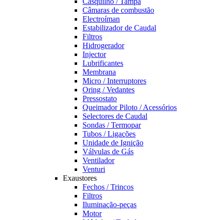
Casquilho / Tampa
Câmaras de combustão
Electroíman
Estabilizador de Caudal
Filtros
Hidrogerador
Injector
Lubrificantes
Membrana
Micro / Interruptores
Oring / Vedantes
Pressostato
Queimador Piloto / Acessórios
Selectores de Caudal
Sondas / Termopar
Tubos / Ligações
Unidade de Ignição
Válvulas de Gás
Ventilador
Venturi
Exaustores
Fechos / Trincos
Filtros
Iluminação-peças
Motor