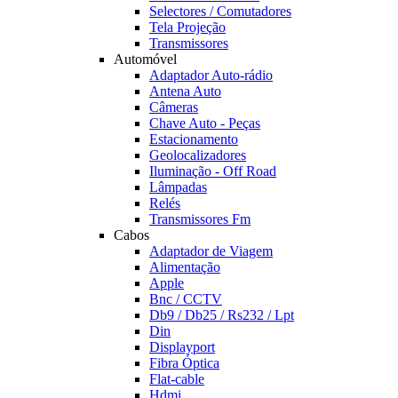
Selectores / Comutadores
Tela Projeção
Transmissores
Automóvel
Adaptador Auto-rádio
Antena Auto
Câmeras
Chave Auto - Peças
Estacionamento
Geolocalizadores
Iluminação - Off Road
Lâmpadas
Relés
Transmissores Fm
Cabos
Adaptador de Viagem
Alimentação
Apple
Bnc / CCTV
Db9 / Db25 / Rs232 / Lpt
Din
Displayport
Fibra Óptica
Flat-cable
Hdmi