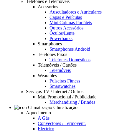
Telefones e Telemóveis
Acessórios
Auscultadores e Auriculares
Capas e Películas
Mini Colunas Portáteis
Outros Acessórios
Óculos/Lente
Powerbanks
Smartphones
Smartphones Android
Telefones Fixos
Telefones Domésticos
Telemóveis / Cartões
Telemóveis
Wearables
Pulseiras Fitness
Smartwatches
Serviços TV / Internet / Outros
Mat. Promocional / Publicidade
Merchandising / Brindes
Climatização
Aquecimento
A Gás
Convectores / Termovent.
Eléctrico