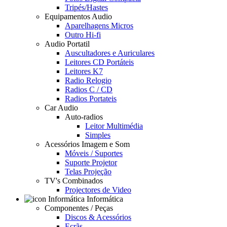
Tripés/Hastes
Equipamentos Audio
Aparelhagens Micros
Outro Hi-fi
Audio Portatil
Auscultadores e Auriculares
Leitores CD Portáteis
Leitores K7
Radio Relogio
Radios C / CD
Radios Portateis
Car Audio
Auto-radios
Leitor Multimédia
Simples
Acessórios Imagem e Som
Móveis / Suportes
Suporte Projetor
Telas Projeção
TV's Combinados
Projectores de Video
Informática
Componentes / Peças
Discos & Acessórios
Ecrãs