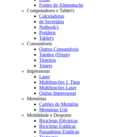
Fontes de Alimentação
Computadores e Tablet's
Calculadoras
de Secretária
Netbook's
Portáteis
Tablet's
Consumíveis
Outros Consumíveis
Tambor (Drum)
Tinteiros
Toners
Impressoras
Laser
Multifunções J. Tinta
Multifunções Laser
Outras Impressoras
Memórias
Cartões de Memória
Memórias Usb
Mobilidade e Desporto
Bicicletas Eléctricas
Bicicletas Estáticas
Passadeiras Estáticas