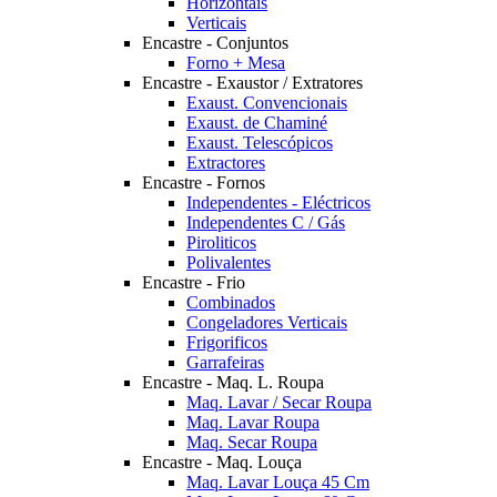
Horizontais
Verticais
Encastre - Conjuntos
Forno + Mesa
Encastre - Exaustor / Extratores
Exaust. Convencionais
Exaust. de Chaminé
Exaust. Telescópicos
Extractores
Encastre - Fornos
Independentes - Eléctricos
Independentes C / Gás
Piroliticos
Polivalentes
Encastre - Frio
Combinados
Congeladores Verticais
Frigorificos
Garrafeiras
Encastre - Maq. L. Roupa
Maq. Lavar / Secar Roupa
Maq. Lavar Roupa
Maq. Secar Roupa
Encastre - Maq. Louça
Maq. Lavar Louça 45 Cm