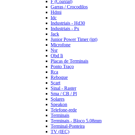
F (Coaxial)
Garras / Crocodilos
Hdmi
Idc
Industriais - Hd30
Industriais - Px
Jack
Junior Power Timer (jpt)
Microfone
Nsr
Obd Ii
Placas de Terminais
Ponto Traço
Rca
Reboque
Scart
Sinal - Raster
Sma / CB / Pl
Solares
Speakon
Telefone-rede
Terminais
Terminais - Bloco 5.08mm
Terminal-Ponteira
TV (IEC)