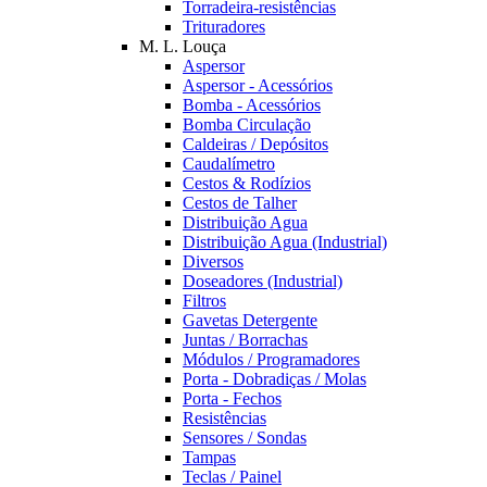
Torradeira-resistências
Trituradores
M. L. Louça
Aspersor
Aspersor - Acessórios
Bomba - Acessórios
Bomba Circulação
Caldeiras / Depósitos
Caudalímetro
Cestos & Rodízios
Cestos de Talher
Distribuição Agua
Distribuição Agua (Industrial)
Diversos
Doseadores (Industrial)
Filtros
Gavetas Detergente
Juntas / Borrachas
Módulos / Programadores
Porta - Dobradiças / Molas
Porta - Fechos
Resistências
Sensores / Sondas
Tampas
Teclas / Painel