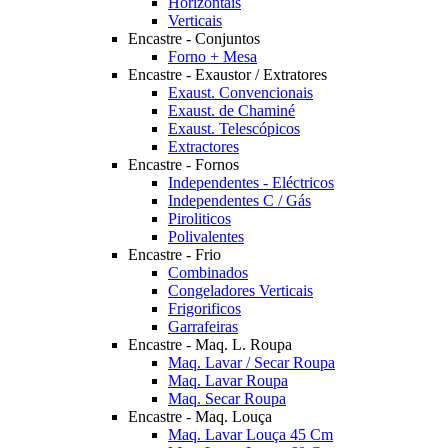
Horizontais
Verticais
Encastre - Conjuntos
Forno + Mesa
Encastre - Exaustor / Extratores
Exaust. Convencionais
Exaust. de Chaminé
Exaust. Telescópicos
Extractores
Encastre - Fornos
Independentes - Eléctricos
Independentes C / Gás
Piroliticos
Polivalentes
Encastre - Frio
Combinados
Congeladores Verticais
Frigorificos
Garrafeiras
Encastre - Maq. L. Roupa
Maq. Lavar / Secar Roupa
Maq. Lavar Roupa
Maq. Secar Roupa
Encastre - Maq. Louça
Maq. Lavar Louça 45 Cm