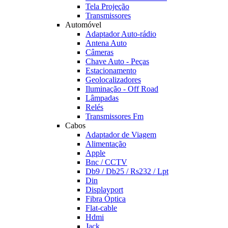
Tela Projeção
Transmissores
Automóvel
Adaptador Auto-rádio
Antena Auto
Câmeras
Chave Auto - Peças
Estacionamento
Geolocalizadores
Iluminação - Off Road
Lâmpadas
Relés
Transmissores Fm
Cabos
Adaptador de Viagem
Alimentação
Apple
Bnc / CCTV
Db9 / Db25 / Rs232 / Lpt
Din
Displayport
Fibra Óptica
Flat-cable
Hdmi
Jack