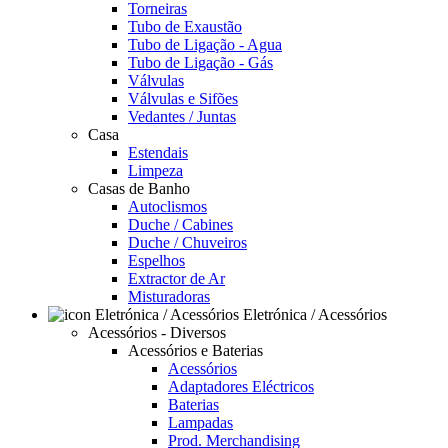
Torneiras
Tubo de Exaustão
Tubo de Ligação - Agua
Tubo de Ligação - Gás
Válvulas
Válvulas e Sifões
Vedantes / Juntas
Casa
Estendais
Limpeza
Casas de Banho
Autoclismos
Duche / Cabines
Duche / Chuveiros
Espelhos
Extractor de Ar
Misturadoras
Eletrónica / Acessórios
Acessórios - Diversos
Acessórios e Baterias
Acessórios
Adaptadores Eléctricos
Baterias
Lampadas
Prod. Merchandising