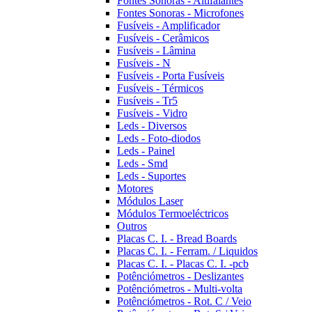
Fontes Sonoras - Altifalantes
Fontes Sonoras - Microfones
Fusíveis - Amplificador
Fusíveis - Cerâmicos
Fusíveis - Lâmina
Fusíveis - N
Fusíveis - Porta Fusíveis
Fusíveis - Térmicos
Fusíveis - Tr5
Fusíveis - Vidro
Leds - Diversos
Leds - Foto-diodos
Leds - Painel
Leds - Smd
Leds - Suportes
Motores
Módulos Laser
Módulos Termoeléctricos
Outros
Placas C. I. - Bread Boards
Placas C. I. - Ferram. / Liquidos
Placas C. I. - Placas C. I. -pcb
Potênciómetros - Deslizantes
Potênciómetros - Multi-volta
Potênciómetros - Rot. C / Veio