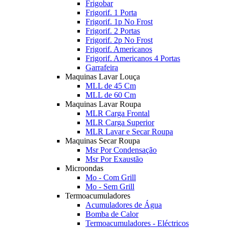
Frigobar
Frigorif. 1 Porta
Frigorif. 1p No Frost
Frigorif. 2 Portas
Frigorif. 2p No Frost
Frigorif. Americanos
Frigorif. Americanos 4 Portas
Garrafeira
Maquinas Lavar Louça
MLL de 45 Cm
MLL de 60 Cm
Maquinas Lavar Roupa
MLR Carga Frontal
MLR Carga Superior
MLR Lavar e Secar Roupa
Maquinas Secar Roupa
Msr Por Condensação
Msr Por Exaustão
Microondas
Mo - Com Grill
Mo - Sem Grill
Termoacumuladores
Acumuladores de Água
Bomba de Calor
Termoacumuladores - Eléctricos