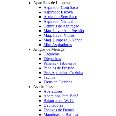
Aparelhos de Limpeza
Aspirador Com Saco
Aspirador Escova
Aspirador Sem Saco
Aspirador Vertical
Centrais de Aspiração
Maq. Lavar Alta Pressão
Maq. Lavar Vidros
Maq. Limpeza A Vapor
Mini Aspiradores
Artigos de Menage
Caçarolas
Frigideiras
Panelas / Tabuleiros
Panelas de Pressão
Peq. Aparelhos Cozinha
Tachos
Trens de Cozinha
Asseio Pessoal
Aparadores
Aparelhos Para Bebé
Balanças de W. C.
Depiladoras
Escovas de Dentes
Maquinas de Barbear