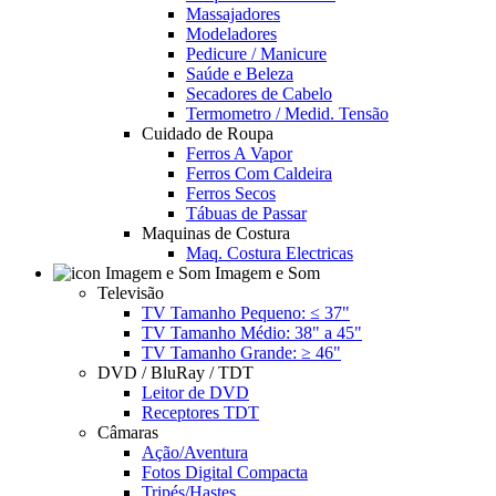
Massajadores
Modeladores
Pedicure / Manicure
Saúde e Beleza
Secadores de Cabelo
Termometro / Medid. Tensão
Cuidado de Roupa
Ferros A Vapor
Ferros Com Caldeira
Ferros Secos
Tábuas de Passar
Maquinas de Costura
Maq. Costura Electricas
Imagem e Som
Televisão
TV Tamanho Pequeno: ≤ 37"
TV Tamanho Médio: 38" a 45"
TV Tamanho Grande: ≥ 46"
DVD / BluRay / TDT
Leitor de DVD
Receptores TDT
Câmaras
Ação/Aventura
Fotos Digital Compacta
Tripés/Hastes