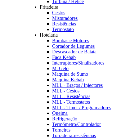
Turbina / Hélice
Fritadeira
Cestos
Misturadores
Resistências
Termostato
Hotelaria
Bombas e Motores
Cortador de Legumes
Descascador de Batata
Faca Kebab
Interruptores/Sinalizadores
M. Gelo
Maquina de Sumo
Maquina Kebab
MLL - Braços / Injectores
MLL - Cestos
MLL - Resistências
MLL - Termostatos
MLL - Timer / Programadores
Queima
Refrigeração
Termómetro/Controlador
Torneiras
Torradeira-resistências