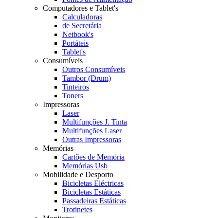
Computadores e Tablet's
Calculadoras
de Secretária
Netbook's
Portáteis
Tablet's
Consumíveis
Outros Consumíveis
Tambor (Drum)
Tinteiros
Toners
Impressoras
Laser
Multifunções J. Tinta
Multifunções Laser
Outras Impressoras
Memórias
Cartões de Memória
Memórias Usb
Mobilidade e Desporto
Bicicletas Eléctricas
Bicicletas Estáticas
Passadeiras Estáticas
Trotinetes