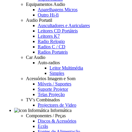
Equipamentos Audio
Aparelhagens Micros
Outro Hi-fi
Audio Portatil
Auscultadores e Auriculares
Leitores CD Portáteis
Leitores K7
Radio Relogio
Radios C / CD
Radios Portateis
Car Audio
Auto-radios
Leitor Multimédia
Simples
Acessórios Imagem e Som
Móveis / Suportes
Suporte Projetor
Telas Projeção
TV's Combinados
Projectores de Video
Informática
Componentes / Peças
Discos & Acessórios
Ecrãs
Fontes de Alimentação