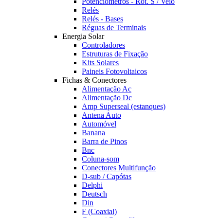
Potênciómetros - Rot. S / Veio
Relés
Relés - Bases
Réguas de Terminais
Energia Solar
Controladores
Estruturas de Fixação
Kits Solares
Paineis Fotovoltaicos
Fichas & Conectores
Alimentação Ac
Alimentação Dc
Amp Superseal (estanques)
Antena Auto
Automóvel
Banana
Barra de Pinos
Bnc
Coluna-som
Conectores Multifunção
D-sub / Capótas
Delphi
Deutsch
Din
F (Coaxial)