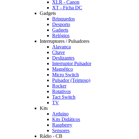
XLR - Canon
XT - Ficha DC
Gadgets
Brinquedos
Desporto
Gadgets
Relógios
Interruptores / Pulsadores
Alavanca
Chave
Deslizantes
Interruptor Pulsador
Magnético
Micro Switch
Pulsador (Teimoso)
Rocker
Rotativos
Tact Switch
TV
Kits
Arduino
Kits Didáticos
Raspberry
Sensores
Rádio - CB