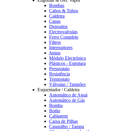
Engomar & Ger. Vapor
Bombas
Cabos & Tubos
Caldeira
Capas
Depositos
Electrovalvulas
Ferro Completo
Filtros
Interruptores
Juntas
Módulo Electrónico
Plásticos - Estrutura
Pressostato
Resistência
Termostato
Válvulas / Tampões
Esquentador / Caldeira
Automático de Aguá
Automático de Gás
Bomba
Botão
Cablagem
Caixa de Pilhas
Casquilho / Tampa