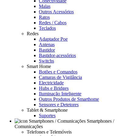
Conectividade
Malas
Outros Acessórios
Ratos
Redes / Cabos
Teclados
Redes
Adaptador Poe
Antenas
Bastidor
Bastidor-acessórios
Switchs
Smart Home
Botões e Comandos
Camaras de Vigilância
Electricidade
Hubs e Bridges
Iluminação Inteligente
Outros Produtos de Smarthome
Sensores e Detetores
Tablet & Smartphone
Suportes
Smartphones /
Comunicações
Telefones e Telemóveis