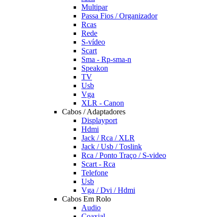
Multipar
Passa Fios / Organizador
Rcas
Rede
S-vídeo
Scart
Sma - Rp-sma-n
Speakon
TV
Usb
Vga
XLR - Canon
Cabos / Adaptadores
Displayport
Hdmi
Jack / Rca / XLR
Jack / Usb / Toslink
Rca / Ponto Traço / S-video
Scart - Rca
Telefone
Usb
Vga / Dvi / Hdmi
Cabos Em Rolo
Audio
Coaxial