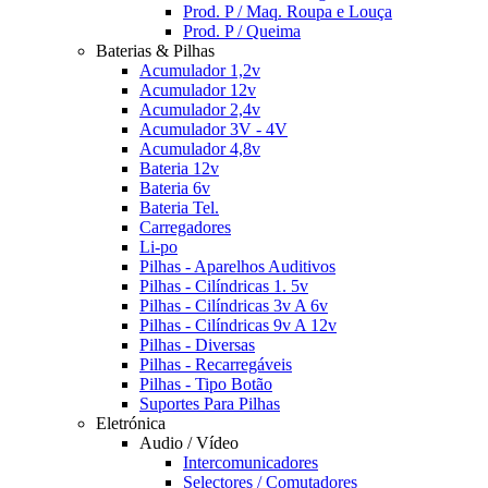
Prod. P / Maq. Roupa e Louça
Prod. P / Queima
Baterias & Pilhas
Acumulador 1,2v
Acumulador 12v
Acumulador 2,4v
Acumulador 3V - 4V
Acumulador 4,8v
Bateria 12v
Bateria 6v
Bateria Tel.
Carregadores
Li-po
Pilhas - Aparelhos Auditivos
Pilhas - Cilíndricas 1. 5v
Pilhas - Cilíndricas 3v A 6v
Pilhas - Cilíndricas 9v A 12v
Pilhas - Diversas
Pilhas - Recarregáveis
Pilhas - Tipo Botão
Suportes Para Pilhas
Eletrónica
Audio / Vídeo
Intercomunicadores
Selectores / Comutadores