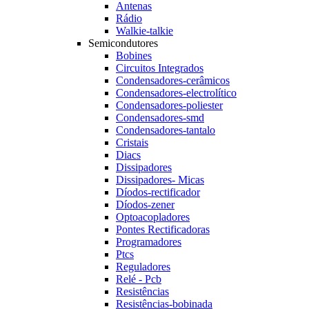
Antenas
Rádio
Walkie-talkie
Semicondutores
Bobines
Circuitos Integrados
Condensadores-cerâmicos
Condensadores-electrolítico
Condensadores-poliester
Condensadores-smd
Condensadores-tantalo
Cristais
Diacs
Dissipadores
Dissipadores- Micas
Díodos-rectificador
Díodos-zener
Optoacopladores
Pontes Rectificadoras
Programadores
Ptcs
Reguladores
Relé - Pcb
Resistências
Resistências-bobinada