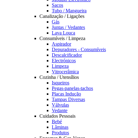
Sacos
Tubo / Mangueira
Canalização / Ligações
Gás
Juntas / Vedantes
Lava Louça
Consumíveis / Limpeza
Aspirador
Depuradores - Consumíveis
Descalcificador
Electrónicos
Limpeza
Vitrocerâmica
Cozinha / Utensílios
Isqueiros
Pegas-panelas-tachos
Placas Indução
Tampas Diversas
Válvulas
Vedante
Cuidados Pessoais
Bebé
Lâminas
Produtos