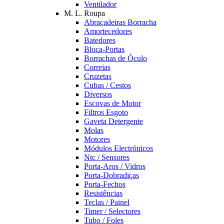
Ventilador
M. L. Roupa
Abraçadeiras Borracha
Amortecedores
Batedores
Bloca-Portas
Borrachas de Óculo
Correias
Cruzetas
Cubas / Cestos
Diversos
Escovas de Motor
Filtros Esgoto
Gaveta Detergente
Molas
Motores
Módulos Electrónicos
Ntc / Sensores
Porta-Aros / Vidros
Porta-Dobradiças
Porta-Fechos
Resistências
Teclas / Painel
Timer / Selectores
Tubo / Foles