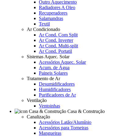
Outro Aquecimento
Radiadores A Oleo
Recuperadores
Salamandras
Textil
Ar Condicionado
Ar Cond. Com Split
Ar Cond. Inverter
Ar Cond. Multi-split
Ar Cond. Portatil
Sistemas Aquec. Solar
Acessórios Aquec. Solar
Acum. de Água
Paineis Solares
Tratamento de Ar
Desumidificadores
Humidificadores
Purificadores de Ar
Ventilação
Ventoinhas
Casa & Construção
Canalização
Acessórios Latão/Alumínio
Acessórios para Torneiras
Mangueiras