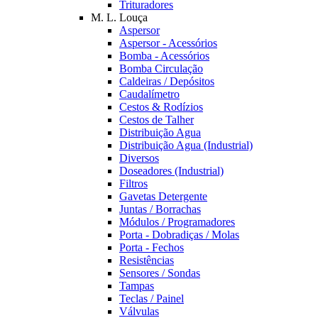
Trituradores
M. L. Louça
Aspersor
Aspersor - Acessórios
Bomba - Acessórios
Bomba Circulação
Caldeiras / Depósitos
Caudalímetro
Cestos & Rodízios
Cestos de Talher
Distribuição Agua
Distribuição Agua (Industrial)
Diversos
Doseadores (Industrial)
Filtros
Gavetas Detergente
Juntas / Borrachas
Módulos / Programadores
Porta - Dobradiças / Molas
Porta - Fechos
Resistências
Sensores / Sondas
Tampas
Teclas / Painel
Válvulas