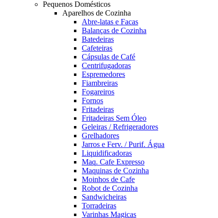
Pequenos Domésticos
Aparelhos de Cozinha
Abre-latas e Facas
Balanças de Cozinha
Batedeiras
Cafeteiras
Cápsulas de Café
Centrifugadoras
Espremedores
Fiambreiras
Fogareiros
Fornos
Fritadeiras
Fritadeiras Sem Óleo
Geleiras / Refrigeradores
Grelhadores
Jarros e Ferv. / Purif. Água
Liquidificadoras
Maq. Cafe Expresso
Maquinas de Cozinha
Moinhos de Cafe
Robot de Cozinha
Sandwicheiras
Torradeiras
Varinhas Magicas