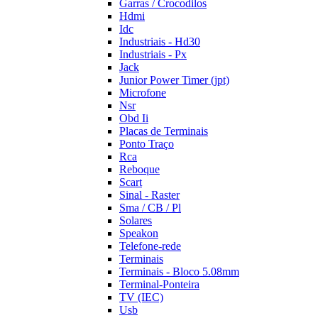
Garras / Crocodilos
Hdmi
Idc
Industriais - Hd30
Industriais - Px
Jack
Junior Power Timer (jpt)
Microfone
Nsr
Obd Ii
Placas de Terminais
Ponto Traço
Rca
Reboque
Scart
Sinal - Raster
Sma / CB / Pl
Solares
Speakon
Telefone-rede
Terminais
Terminais - Bloco 5.08mm
Terminal-Ponteira
TV (IEC)
Usb