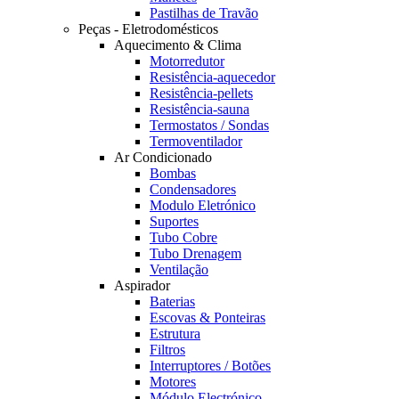
Pastilhas de Travão
Peças - Eletrodomésticos
Aquecimento & Clima
Motorredutor
Resistência-aquecedor
Resistência-pellets
Resistência-sauna
Termostatos / Sondas
Termoventilador
Ar Condicionado
Bombas
Condensadores
Modulo Eletrónico
Suportes
Tubo Cobre
Tubo Drenagem
Ventilação
Aspirador
Baterias
Escovas & Ponteiras
Estrutura
Filtros
Interruptores / Botões
Motores
Módulo Electrónico