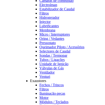
Câmaras de combustão
Electroíman
Estabilizador de Caudal
Filtros
Hidrogerador
Injector
Lubrificantes
Membrana
Micro / Interruptores
Oring / Vedantes
Pressostato
Queimador Piloto / Acessórios
Selectores de Caudal
Sondas / Termopar
Tubos / Ligações
Unidade de Ignição
Válvulas de Gás
Ventilador
Venturi
Exaustores
Fechos / Trincos
Filtros
Iluminação-peças
Motor
Módulos / Teclados