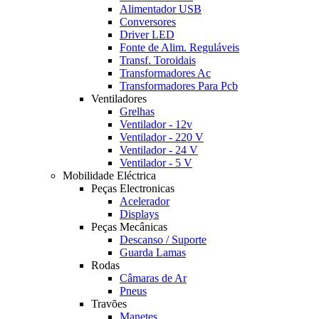
Alimentador USB
Conversores
Driver LED
Fonte de Alim. Reguláveis
Transf. Toroidais
Transformadores Ac
Transformadores Para Pcb
Ventiladores
Grelhas
Ventilador - 12v
Ventilador - 220 V
Ventilador - 24 V
Ventilador - 5 V
Mobilidade Eléctrica
Peças Electronicas
Acelerador
Displays
Peças Mecânicas
Descanso / Suporte
Guarda Lamas
Rodas
Câmaras de Ar
Pneus
Travões
Manetes