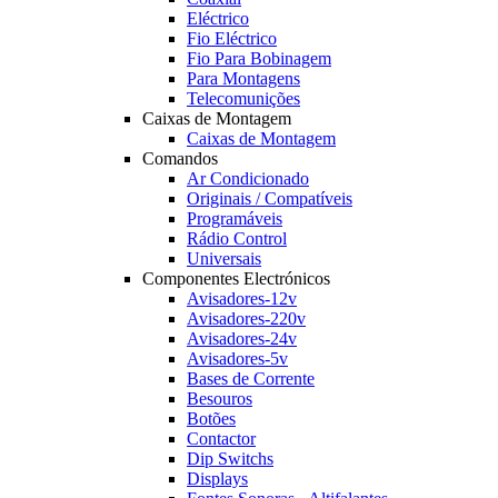
Eléctrico
Fio Eléctrico
Fio Para Bobinagem
Para Montagens
Telecomunições
Caixas de Montagem
Caixas de Montagem
Comandos
Ar Condicionado
Originais / Compatíveis
Programáveis
Rádio Control
Universais
Componentes Electrónicos
Avisadores-12v
Avisadores-220v
Avisadores-24v
Avisadores-5v
Bases de Corrente
Besouros
Botões
Contactor
Dip Switchs
Displays