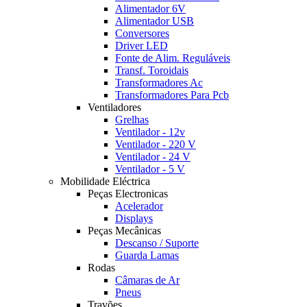
Alimentador 6V
Alimentador USB
Conversores
Driver LED
Fonte de Alim. Reguláveis
Transf. Toroidais
Transformadores Ac
Transformadores Para Pcb
Ventiladores
Grelhas
Ventilador - 12v
Ventilador - 220 V
Ventilador - 24 V
Ventilador - 5 V
Mobilidade Eléctrica
Peças Electronicas
Acelerador
Displays
Peças Mecânicas
Descanso / Suporte
Guarda Lamas
Rodas
Câmaras de Ar
Pneus
Travões