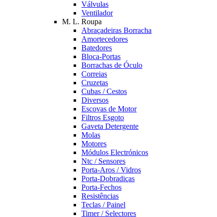
Válvulas
Ventilador
M. L. Roupa
Abraçadeiras Borracha
Amortecedores
Batedores
Bloca-Portas
Borrachas de Óculo
Correias
Cruzetas
Cubas / Cestos
Diversos
Escovas de Motor
Filtros Esgoto
Gaveta Detergente
Molas
Motores
Módulos Electrónicos
Ntc / Sensores
Porta-Aros / Vidros
Porta-Dobradiças
Porta-Fechos
Resistências
Teclas / Painel
Timer / Selectores