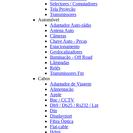
Selectores / Comutadores
Tela Projeção
Transmissores
Automóvel
Adaptador Auto-rádio
Antena Auto
Câmeras
Chave Auto - Peças
Estacionamento
Geolocalizadores
Iluminação - Off Road
Lâmpadas
Relés
Transmissores Fm
Cabos
Adaptador de Viagem
Alimentação
Apple
Bnc / CCTV
Db9 / Db25 / Rs232 / Lpt
Din
Displayport
Fibra Óptica
Flat-cable
Hdmi