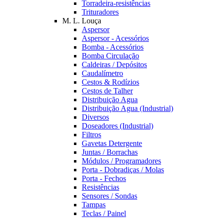
Torradeira-resistências
Trituradores
M. L. Louça
Aspersor
Aspersor - Acessórios
Bomba - Acessórios
Bomba Circulação
Caldeiras / Depósitos
Caudalímetro
Cestos & Rodízios
Cestos de Talher
Distribuição Agua
Distribuição Agua (Industrial)
Diversos
Doseadores (Industrial)
Filtros
Gavetas Detergente
Juntas / Borrachas
Módulos / Programadores
Porta - Dobradiças / Molas
Porta - Fechos
Resistências
Sensores / Sondas
Tampas
Teclas / Painel