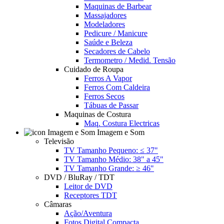
Maquinas de Barbear
Massajadores
Modeladores
Pedicure / Manicure
Saúde e Beleza
Secadores de Cabelo
Termometro / Medid. Tensão
Cuidado de Roupa
Ferros A Vapor
Ferros Com Caldeira
Ferros Secos
Tábuas de Passar
Maquinas de Costura
Maq. Costura Electricas
Imagem e Som
Televisão
TV Tamanho Pequeno: ≤ 37"
TV Tamanho Médio: 38" a 45"
TV Tamanho Grande: ≥ 46"
DVD / BluRay / TDT
Leitor de DVD
Receptores TDT
Câmaras
Ação/Aventura
Fotos Digital Compacta