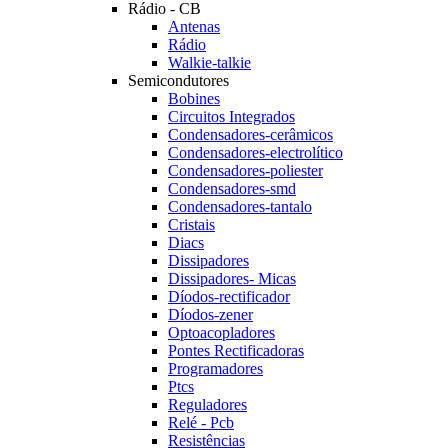
Rádio - CB
Antenas
Rádio
Walkie-talkie
Semicondutores
Bobines
Circuitos Integrados
Condensadores-cerâmicos
Condensadores-electrolítico
Condensadores-poliester
Condensadores-smd
Condensadores-tantalo
Cristais
Diacs
Dissipadores
Dissipadores- Micas
Díodos-rectificador
Díodos-zener
Optoacopladores
Pontes Rectificadoras
Programadores
Ptcs
Reguladores
Relé - Pcb
Resistências