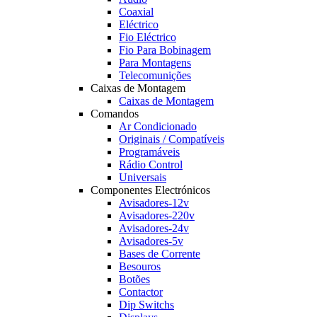
Coaxial
Eléctrico
Fio Eléctrico
Fio Para Bobinagem
Para Montagens
Telecomunições
Caixas de Montagem
Caixas de Montagem
Comandos
Ar Condicionado
Originais / Compatíveis
Programáveis
Rádio Control
Universais
Componentes Electrónicos
Avisadores-12v
Avisadores-220v
Avisadores-24v
Avisadores-5v
Bases de Corrente
Besouros
Botões
Contactor
Dip Switchs