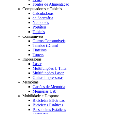
Fontes de Alimentação
Computadores e Tablet's
Calculadoras
de Secretária
Netbook's
Portáteis
Tablet's
Consumíveis
Outros Consumíveis
Tambor (Drum)
Tinteiros
Toners
Impressoras
Laser
Multifunções J. Tinta
Multifunções Laser
Outras Impressoras
Memórias
Cartões de Memória
Memórias Usb
Mobilidade e Desporto
Bicicletas Eléctricas
Bicicletas Estáticas
Passadeiras Estáticas