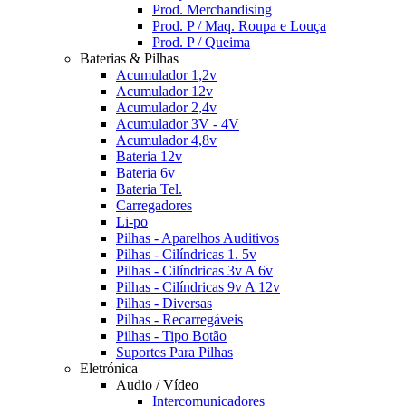
Prod. Merchandising
Prod. P / Maq. Roupa e Louça
Prod. P / Queima
Baterias & Pilhas
Acumulador 1,2v
Acumulador 12v
Acumulador 2,4v
Acumulador 3V - 4V
Acumulador 4,8v
Bateria 12v
Bateria 6v
Bateria Tel.
Carregadores
Li-po
Pilhas - Aparelhos Auditivos
Pilhas - Cilíndricas 1. 5v
Pilhas - Cilíndricas 3v A 6v
Pilhas - Cilíndricas 9v A 12v
Pilhas - Diversas
Pilhas - Recarregáveis
Pilhas - Tipo Botão
Suportes Para Pilhas
Eletrónica
Audio / Vídeo
Intercomunicadores