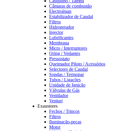
Casquilho / Tampa
Câmaras de combustão
Electroíman
Estabilizador de Caudal
Filtros
Hidrogerador
Injector
Lubrificantes
Membrana
Micro / Interruptores
Oring / Vedantes
Pressostato
Queimador Piloto / Acessórios
Selectores de Caudal
Sondas / Termopar
Tubos / Ligações
Unidade de Ignição
Válvulas de Gás
Ventilador
Venturi
Exaustores
Fechos / Trincos
Filtros
Iluminação-peças
Motor