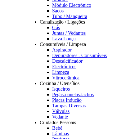
Módulo Electrónico
Sacos
Tubo / Mangueira
Canalização / Ligações
Gás
Juntas / Vedantes
Lava Louça
Consumíveis / Limpeza
Aspirador
Depuradores - Consumíveis
Descalcificador
Electrónicos
Limpeza
Vitrocerâmica
Cozinha / Utensílios
Isqueiros
Pegas-panelas-tachos
Placas Indução
Tampas Diversas
Válvulas
Vedante
Cuidados Pessoais
Bebé
Lâminas