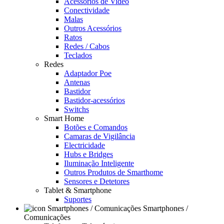
Acessórios de Video
Conectividade
Malas
Outros Acessórios
Ratos
Redes / Cabos
Teclados
Redes
Adaptador Poe
Antenas
Bastidor
Bastidor-acessórios
Switchs
Smart Home
Botões e Comandos
Camaras de Vigilância
Electricidade
Hubs e Bridges
Iluminação Inteligente
Outros Produtos de Smarthome
Sensores e Detetores
Tablet & Smartphone
Suportes
Smartphones /
Comunicações