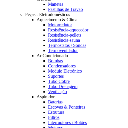
Manetes
Pastilhas de Travão
Peças - Eletrodomésticos
Aquecimento & Clima
Motorredutor
Resistência-aquecedor
Resistência-pellets
Resistência-sauna
Termostatos / Sondas
Termoventilador
Ar Condicionado
Bombas
Condensadores
Modulo Eletrónico
Suportes
Tubo Cobre
Tubo Drenagem
Ventilação
Aspirador
Baterias
Escovas & Ponteiras
Estrutura
Filtros
Interruptores / Botões
Motores