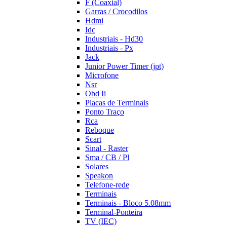
F (Coaxial)
Garras / Crocodilos
Hdmi
Idc
Industriais - Hd30
Industriais - Px
Jack
Junior Power Timer (jpt)
Microfone
Nsr
Obd Ii
Placas de Terminais
Ponto Traço
Rca
Reboque
Scart
Sinal - Raster
Sma / CB / Pl
Solares
Speakon
Telefone-rede
Terminais
Terminais - Bloco 5.08mm
Terminal-Ponteira
TV (IEC)