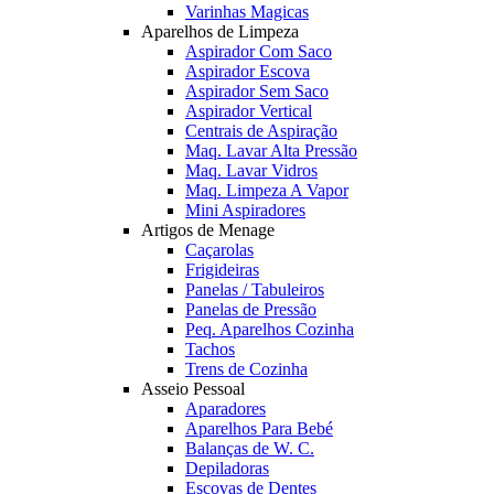
Varinhas Magicas
Aparelhos de Limpeza
Aspirador Com Saco
Aspirador Escova
Aspirador Sem Saco
Aspirador Vertical
Centrais de Aspiração
Maq. Lavar Alta Pressão
Maq. Lavar Vidros
Maq. Limpeza A Vapor
Mini Aspiradores
Artigos de Menage
Caçarolas
Frigideiras
Panelas / Tabuleiros
Panelas de Pressão
Peq. Aparelhos Cozinha
Tachos
Trens de Cozinha
Asseio Pessoal
Aparadores
Aparelhos Para Bebé
Balanças de W. C.
Depiladoras
Escovas de Dentes