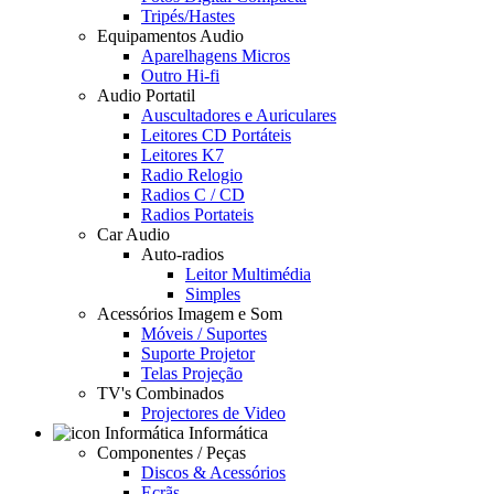
Tripés/Hastes
Equipamentos Audio
Aparelhagens Micros
Outro Hi-fi
Audio Portatil
Auscultadores e Auriculares
Leitores CD Portáteis
Leitores K7
Radio Relogio
Radios C / CD
Radios Portateis
Car Audio
Auto-radios
Leitor Multimédia
Simples
Acessórios Imagem e Som
Móveis / Suportes
Suporte Projetor
Telas Projeção
TV's Combinados
Projectores de Video
Informática
Componentes / Peças
Discos & Acessórios
Ecrãs