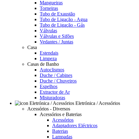
Mangueiras
Torneiras
Tubo de Exaustão
Tubo de Ligação - Agua
Tubo de Ligação - Gás
Válvulas
Válvulas e Sifões
Vedantes / Juntas
Casa
Estendais
Limpeza
Casas de Banho
Autoclismos
Duche / Cabines
Duche / Chuveiros
Espelhos
Extractor de Ar
Misturadoras
Eletrónica / Acessórios
Acessórios - Diversos
Acessórios e Baterias
Acessórios
Adaptadores Eléctricos
Baterias
Lampadas