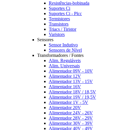
Resistências-bobinada
Suportes Ci
Suportes Ci - Plcc
Termistores
Transistors
Triacs / Tiristor
Varistors
Sensores
Sensor Indutivo
Sensores de Nível
Transformadores / Fontes
Alim. Reguláveis
Alim. Universais
Alimentador 09V - 10V
Alimentador 12V
Alimentador 13V - 15V
Alimentador 16V
Alimentador 18V / 18,5V
Alimentador 19V / 19,5V
Alimentador 1V - 5V
Alimentador 20V
Alimentador 24V - 26V
Alimentador 28V - 29V
Alimentador 30V - 39V
Alimentador 40V - 49V