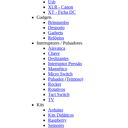
Usb
XLR - Canon
XT - Ficha DC
Gadgets
Brinquedos
Desporto
Gadgets
Relógios
Interruptores / Pulsadores
Alavanca
Chave
Deslizantes
Interruptor Pressão
Magnético
Micro Switch
Pulsador (Teimoso)
Rocker
Rotativos
Tact Switch
TV
Kits
Arduino
Kits Didáticos
Raspberry
Sensores