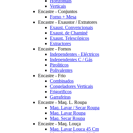
Horizontais
Verticais
Encastre - Conjuntos
Forno + Mesa
Encastre - Exaustor / Extratores
Exaust. Convencionais
Exaust. de Chaminé
Exaust. Telescópicos
Extractores
Encastre - Fornos
Independentes - Eléctricos
Independentes C / Gás
Piroliticos
Polivalentes
Encastre - Frio
Combinados
Congeladores Verticais
Frigorificos
Garrafeiras
Encastre - Maq. L. Roupa
Maq. Lavar / Secar Roupa
Maq. Lavar Roupa
Maq. Secar Roupa
Encastre - Maq. Louça
Maq. Lavar Louça 45 Cm