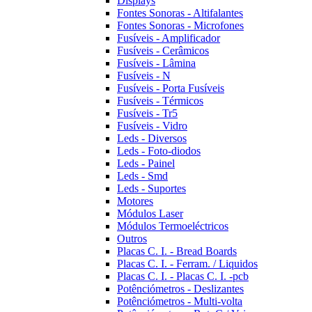
Displays
Fontes Sonoras - Altifalantes
Fontes Sonoras - Microfones
Fusíveis - Amplificador
Fusíveis - Cerâmicos
Fusíveis - Lâmina
Fusíveis - N
Fusíveis - Porta Fusíveis
Fusíveis - Térmicos
Fusíveis - Tr5
Fusíveis - Vidro
Leds - Diversos
Leds - Foto-diodos
Leds - Painel
Leds - Smd
Leds - Suportes
Motores
Módulos Laser
Módulos Termoeléctricos
Outros
Placas C. I. - Bread Boards
Placas C. I. - Ferram. / Liquidos
Placas C. I. - Placas C. I. -pcb
Potênciómetros - Deslizantes
Potênciómetros - Multi-volta