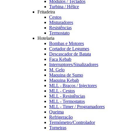
Módulos / Teclados
Turbina / Hélice
Fritadeira
Cestos
Misturadores
Resistências
Termostato
Hotelaria
Bombas e Motores
Cortador de Legumes
Descascador de Batata
Faca Kebab
Interruptores/Sinalizadores
M. Gelo
Maquina de Sumo
Maquina Kebab
MLL - Braços / Injectores
MLL - Cestos
MLL - Resistências
MLL - Termostatos
MLL - Timer / Programadores
Queima
Refrigeração
Termómetro/Controlador
Torneiras