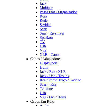
Jack
Multipar
Passa Fios / Organizador
Rcas
Rede
S-vídeo
Scart
Sma - Rp-sma-n
Speakon
TV
Usb
Vga
XLR - Canon
Cabos / Adaptadores
Displayport
Hdmi
Jack / Rca / XLR
Jack / Usb / Toslink
Rca / Ponto Traço / S-video
Scart - Rca
Telefone
Usb
Vga / Dvi / Hdmi
Cabos Em Rolo
Audio