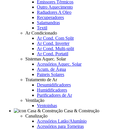
Emissores Térmicos
Outro Aquecimento
Radiadores A Oleo
Recuperadores
Salamandras
Textil
Ar Condicionado
Ar Cond. Com Split
Ar Cond. Inverter
Ar Cond. Multi-split
Ar Cond. Portatil
Sistemas Aquec. Solar
Acessórios Aquec. Solar
Acum. de Água
Paineis Solares
Tratamento de Ar
Desumidificadores
Humidificadores
Purificadores de Ar
Ventilação
Ventoinhas
Casa & Construção
Canalização
Acessórios Latão/Alumínio
Acessórios para Torneiras