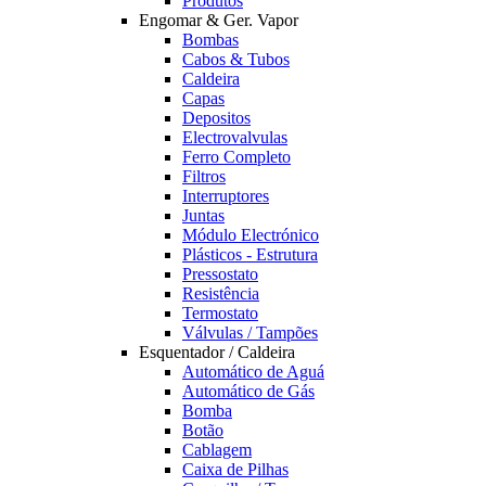
Produtos
Engomar & Ger. Vapor
Bombas
Cabos & Tubos
Caldeira
Capas
Depositos
Electrovalvulas
Ferro Completo
Filtros
Interruptores
Juntas
Módulo Electrónico
Plásticos - Estrutura
Pressostato
Resistência
Termostato
Válvulas / Tampões
Esquentador / Caldeira
Automático de Aguá
Automático de Gás
Bomba
Botão
Cablagem
Caixa de Pilhas