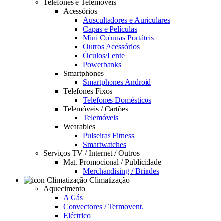
Telefones e Telemóveis
Acessórios
Auscultadores e Auriculares
Capas e Películas
Mini Colunas Portáteis
Outros Acessórios
Óculos/Lente
Powerbanks
Smartphones
Smartphones Android
Telefones Fixos
Telefones Domésticos
Telemóveis / Cartões
Telemóveis
Wearables
Pulseiras Fitness
Smartwatches
Serviços TV / Internet / Outros
Mat. Promocional / Publicidade
Merchandising / Brindes
Climatização
Aquecimento
A Gás
Convectores / Termovent.
Eléctrico