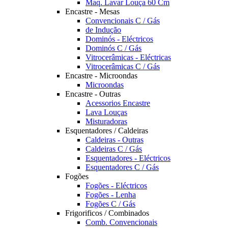
Maq. Lavar Louça 60 Cm
Encastre - Mesas
Convencionais C / Gás
de Indução
Dominós - Eléctricos
Dominós C / Gás
Vitrocerâmicas - Eléctricas
Vitrocerâmicas C / Gás
Encastre - Microondas
Microondas
Encastre - Outras
Acessorios Encastre
Lava Louças
Misturadoras
Esquentadores / Caldeiras
Caldeiras - Outras
Caldeiras C / Gás
Esquentadores - Eléctricos
Esquentadores C / Gás
Fogões
Fogões - Eléctricos
Fogões - Lenha
Fogões C / Gás
Frigorificos / Combinados
Comb. Convencionais