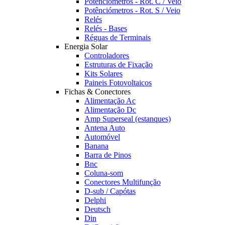
Potênciómetros - Rot. C / Veio
Potênciómetros - Rot. S / Veio
Relés
Relés - Bases
Réguas de Terminais
Energia Solar
Controladores
Estruturas de Fixação
Kits Solares
Paineis Fotovoltaicos
Fichas & Conectores
Alimentação Ac
Alimentação Dc
Amp Superseal (estanques)
Antena Auto
Automóvel
Banana
Barra de Pinos
Bnc
Coluna-som
Conectores Multifunção
D-sub / Capótas
Delphi
Deutsch
Din