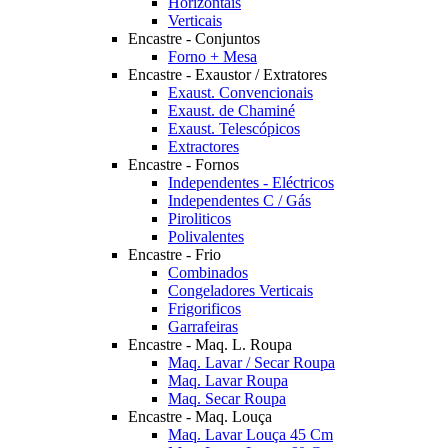
Horizontais
Verticais
Encastre - Conjuntos
Forno + Mesa
Encastre - Exaustor / Extratores
Exaust. Convencionais
Exaust. de Chaminé
Exaust. Telescópicos
Extractores
Encastre - Fornos
Independentes - Eléctricos
Independentes C / Gás
Piroliticos
Polivalentes
Encastre - Frio
Combinados
Congeladores Verticais
Frigorificos
Garrafeiras
Encastre - Maq. L. Roupa
Maq. Lavar / Secar Roupa
Maq. Lavar Roupa
Maq. Secar Roupa
Encastre - Maq. Louça
Maq. Lavar Louça 45 Cm