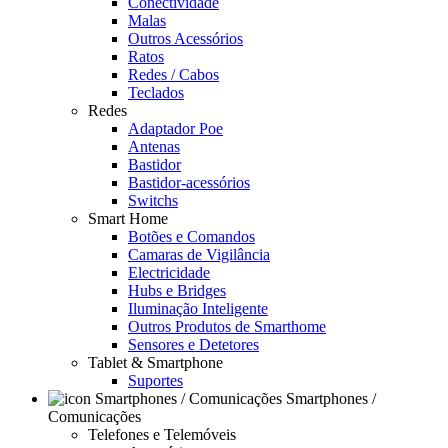
Conectividade
Malas
Outros Acessórios
Ratos
Redes / Cabos
Teclados
Redes
Adaptador Poe
Antenas
Bastidor
Bastidor-acessórios
Switchs
Smart Home
Botões e Comandos
Camaras de Vigilância
Electricidade
Hubs e Bridges
Iluminação Inteligente
Outros Produtos de Smarthome
Sensores e Detetores
Tablet & Smartphone
Suportes
Smartphones /
Comunicações
Telefones e Telemóveis