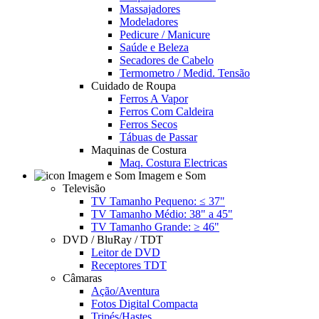
Massajadores
Modeladores
Pedicure / Manicure
Saúde e Beleza
Secadores de Cabelo
Termometro / Medid. Tensão
Cuidado de Roupa
Ferros A Vapor
Ferros Com Caldeira
Ferros Secos
Tábuas de Passar
Maquinas de Costura
Maq. Costura Electricas
Imagem e Som
Televisão
TV Tamanho Pequeno: ≤ 37"
TV Tamanho Médio: 38" a 45"
TV Tamanho Grande: ≥ 46"
DVD / BluRay / TDT
Leitor de DVD
Receptores TDT
Câmaras
Ação/Aventura
Fotos Digital Compacta
Tripés/Hastes