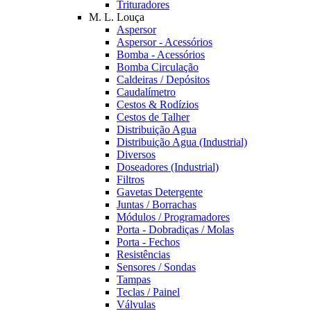
Trituradores
M. L. Louça
Aspersor
Aspersor - Acessórios
Bomba - Acessórios
Bomba Circulação
Caldeiras / Depósitos
Caudalímetro
Cestos & Rodízios
Cestos de Talher
Distribuição Agua
Distribuição Agua (Industrial)
Diversos
Doseadores (Industrial)
Filtros
Gavetas Detergente
Juntas / Borrachas
Módulos / Programadores
Porta - Dobradiças / Molas
Porta - Fechos
Resistências
Sensores / Sondas
Tampas
Teclas / Painel
Válvulas