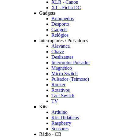
XLR - Canon
XT - Ficha DC
Gadgets
Brinquedos
Desporto
Gadgets
Relógios
Interruptores / Pulsadores
Alavanca
Chave
Deslizantes
Interruptor Pulsador
Magnético
Micro Switch
Pulsador (Teimoso)
Rocker
Rotativos
Tact Switch
TV
Kits
Arduino
Kits Didáticos
Raspberry
Sensores
Rádio - CB