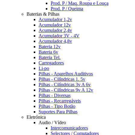
Prod. P / Maq. Roupa e Louça
Prod. P / Queima
Baterias & Pilhas
Acumulador 1,2v
Acumulador 12v
Acumulador 2,4v
Acumulador 3V - 4V
Acumulador 4,8v
Bateria 12v
Bateria 6v
Bateria Tel.
Carregadores
Li-po
Pilhas - Aparelhos Auditivos
Pilhas - Cilíndricas 1. 5v
Pilhas - Cilíndricas 3v A 6v
Pilhas - Cilíndricas 9v A 12v
Pilhas - Diversas
Pilhas - Recarregáveis
Pilhas - Tipo Botão
Suportes Para Pilhas
Eletrónica
Audio / Vídeo
Intercomunicadores
Selectores / Comutadores