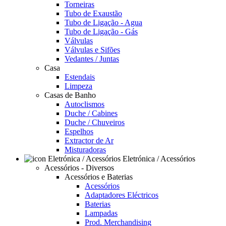
Torneiras
Tubo de Exaustão
Tubo de Ligação - Agua
Tubo de Ligação - Gás
Válvulas
Válvulas e Sifões
Vedantes / Juntas
Casa
Estendais
Limpeza
Casas de Banho
Autoclismos
Duche / Cabines
Duche / Chuveiros
Espelhos
Extractor de Ar
Misturadoras
Eletrónica / Acessórios
Acessórios - Diversos
Acessórios e Baterias
Acessórios
Adaptadores Eléctricos
Baterias
Lampadas
Prod. Merchandising