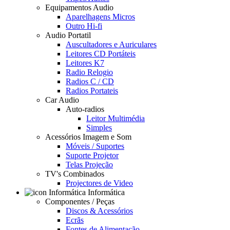
Equipamentos Audio
Aparelhagens Micros
Outro Hi-fi
Audio Portatil
Auscultadores e Auriculares
Leitores CD Portáteis
Leitores K7
Radio Relogio
Radios C / CD
Radios Portateis
Car Audio
Auto-radios
Leitor Multimédia
Simples
Acessórios Imagem e Som
Móveis / Suportes
Suporte Projetor
Telas Projeção
TV's Combinados
Projectores de Video
Informática
Componentes / Peças
Discos & Acessórios
Ecrãs
Fontes de Alimentação