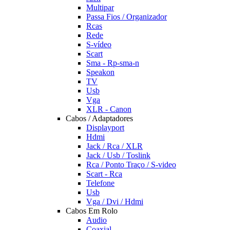
Multipar
Passa Fios / Organizador
Rcas
Rede
S-vídeo
Scart
Sma - Rp-sma-n
Speakon
TV
Usb
Vga
XLR - Canon
Cabos / Adaptadores
Displayport
Hdmi
Jack / Rca / XLR
Jack / Usb / Toslink
Rca / Ponto Traço / S-video
Scart - Rca
Telefone
Usb
Vga / Dvi / Hdmi
Cabos Em Rolo
Audio
Coaxial