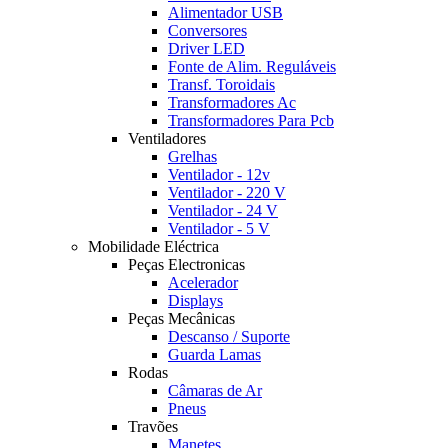
Alimentador USB
Conversores
Driver LED
Fonte de Alim. Reguláveis
Transf. Toroidais
Transformadores Ac
Transformadores Para Pcb
Ventiladores
Grelhas
Ventilador - 12v
Ventilador - 220 V
Ventilador - 24 V
Ventilador - 5 V
Mobilidade Eléctrica
Peças Electronicas
Acelerador
Displays
Peças Mecânicas
Descanso / Suporte
Guarda Lamas
Rodas
Câmaras de Ar
Pneus
Travões
Manetes