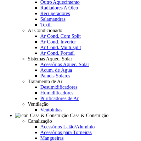
Outro Aquecimento
Radiadores A Oleo
Recuperadores
Salamandras
Textil
Ar Condicionado
Ar Cond. Com Split
Ar Cond. Inverter
Ar Cond. Multi-split
Ar Cond. Portatil
Sistemas Aquec. Solar
Acessórios Aquec. Solar
Acum. de Água
Paineis Solares
Tratamento de Ar
Desumidificadores
Humidificadores
Purificadores de Ar
Ventilação
Ventoinhas
Casa & Construção
Canalização
Acessórios Latão/Alumínio
Acessórios para Torneiras
Mangueiras