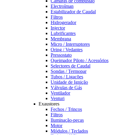
Câmaras de combustão
Electroíman
Estabilizador de Caudal
Filtros
Hidrogerador
Injector
Lubrificantes
Membrana
Micro / Interruptores
Oring / Vedantes
Pressostato
Queimador Piloto / Acessórios
Selectores de Caudal
Sondas / Termopar
Tubos / Ligações
Unidade de Ignição
Válvulas de Gás
Ventilador
Venturi
Exaustores
Fechos / Trincos
Filtros
Iluminação-peças
Motor
Módulos / Teclados