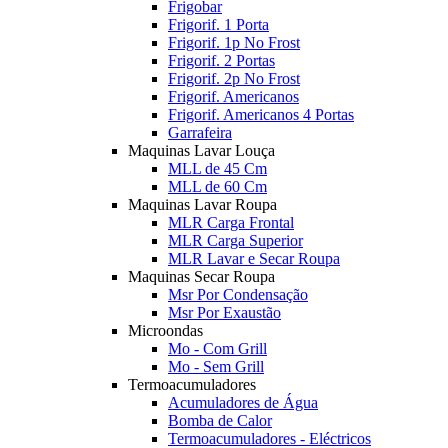
Frigobar
Frigorif. 1 Porta
Frigorif. 1p No Frost
Frigorif. 2 Portas
Frigorif. 2p No Frost
Frigorif. Americanos
Frigorif. Americanos 4 Portas
Garrafeira
Maquinas Lavar Louça
MLL de 45 Cm
MLL de 60 Cm
Maquinas Lavar Roupa
MLR Carga Frontal
MLR Carga Superior
MLR Lavar e Secar Roupa
Maquinas Secar Roupa
Msr Por Condensação
Msr Por Exaustão
Microondas
Mo - Com Grill
Mo - Sem Grill
Termoacumuladores
Acumuladores de Água
Bomba de Calor
Termoacumuladores - Eléctricos