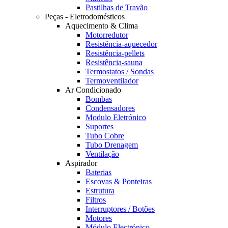
Pastilhas de Travão
Peças - Eletrodomésticos
Aquecimento & Clima
Motorredutor
Resistência-aquecedor
Resistência-pellets
Resistência-sauna
Termostatos / Sondas
Termoventilador
Ar Condicionado
Bombas
Condensadores
Modulo Eletrónico
Suportes
Tubo Cobre
Tubo Drenagem
Ventilação
Aspirador
Baterias
Escovas & Ponteiras
Estrutura
Filtros
Interruptores / Botões
Motores
Módulo Electrónico