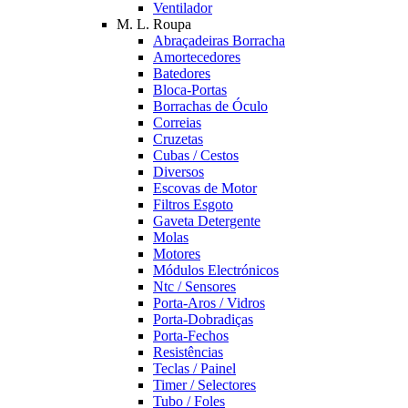
Ventilador
M. L. Roupa
Abraçadeiras Borracha
Amortecedores
Batedores
Bloca-Portas
Borrachas de Óculo
Correias
Cruzetas
Cubas / Cestos
Diversos
Escovas de Motor
Filtros Esgoto
Gaveta Detergente
Molas
Motores
Módulos Electrónicos
Ntc / Sensores
Porta-Aros / Vidros
Porta-Dobradiças
Porta-Fechos
Resistências
Teclas / Painel
Timer / Selectores
Tubo / Foles