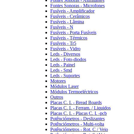
Fontes Sonoras - Altifalantes
Fontes Sonoras - Microfones
Fusíveis - Amplificador
Fusíveis - Cerâmicos
Fusíveis - Lâmina
Fusíveis - N
Fusíveis - Porta Fusíveis
Fusíveis - Térmicos
Fusíveis - Tr5
Fusíveis - Vidro
Leds - Diversos
Leds - Foto-diodos
Leds - Painel
Leds - Smd
Leds - Suportes
Motores
Módulos Laser
Módulos Termoeléctricos
Outros
Placas C. I. - Bread Boards
Placas C. I. - Ferram. / Liquidos
Placas C. I. - Placas C. I. -pcb
Potênciómetros - Deslizantes
Potênciómetros - Multi-volta
Potênciómetros - Rot. C / Veio