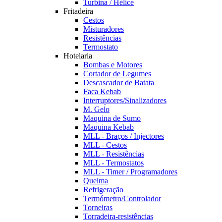
Turbina / Hélice
Fritadeira
Cestos
Misturadores
Resistências
Termostato
Hotelaria
Bombas e Motores
Cortador de Legumes
Descascador de Batata
Faca Kebab
Interruptores/Sinalizadores
M. Gelo
Maquina de Sumo
Maquina Kebab
MLL - Braços / Injectores
MLL - Cestos
MLL - Resistências
MLL - Termostatos
MLL - Timer / Programadores
Queima
Refrigeração
Termómetro/Controlador
Torneiras
Torradeira-resistências