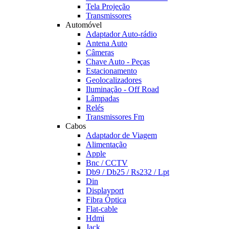
Tela Projeção
Transmissores
Automóvel
Adaptador Auto-rádio
Antena Auto
Câmeras
Chave Auto - Peças
Estacionamento
Geolocalizadores
Iluminação - Off Road
Lâmpadas
Relés
Transmissores Fm
Cabos
Adaptador de Viagem
Alimentação
Apple
Bnc / CCTV
Db9 / Db25 / Rs232 / Lpt
Din
Displayport
Fibra Óptica
Flat-cable
Hdmi
Jack