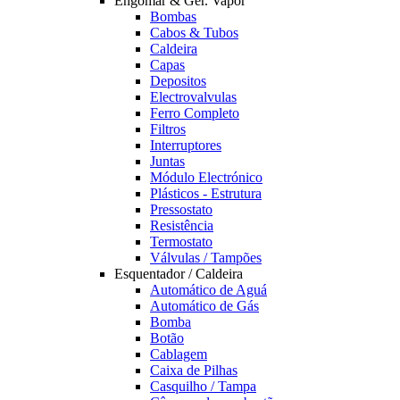
Engomar & Ger. Vapor
Bombas
Cabos & Tubos
Caldeira
Capas
Depositos
Electrovalvulas
Ferro Completo
Filtros
Interruptores
Juntas
Módulo Electrónico
Plásticos - Estrutura
Pressostato
Resistência
Termostato
Válvulas / Tampões
Esquentador / Caldeira
Automático de Aguá
Automático de Gás
Bomba
Botão
Cablagem
Caixa de Pilhas
Casquilho / Tampa