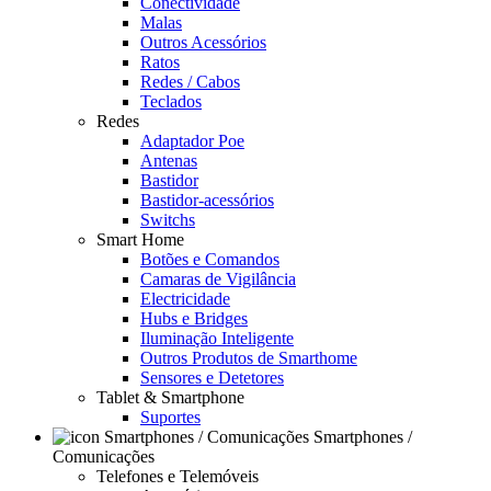
Conectividade
Malas
Outros Acessórios
Ratos
Redes / Cabos
Teclados
Redes
Adaptador Poe
Antenas
Bastidor
Bastidor-acessórios
Switchs
Smart Home
Botões e Comandos
Camaras de Vigilância
Electricidade
Hubs e Bridges
Iluminação Inteligente
Outros Produtos de Smarthome
Sensores e Detetores
Tablet & Smartphone
Suportes
Smartphones /
Comunicações
Telefones e Telemóveis