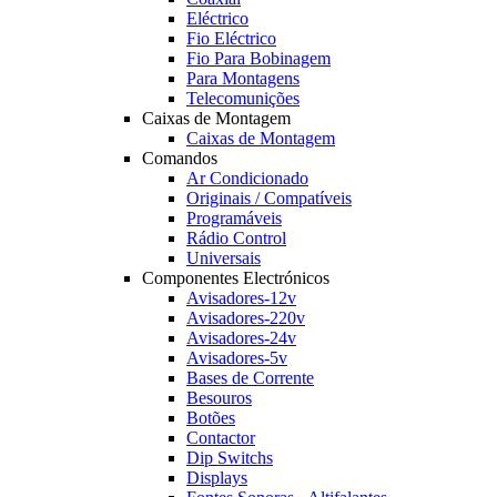
Eléctrico
Fio Eléctrico
Fio Para Bobinagem
Para Montagens
Telecomunições
Caixas de Montagem
Caixas de Montagem
Comandos
Ar Condicionado
Originais / Compatíveis
Programáveis
Rádio Control
Universais
Componentes Electrónicos
Avisadores-12v
Avisadores-220v
Avisadores-24v
Avisadores-5v
Bases de Corrente
Besouros
Botões
Contactor
Dip Switchs
Displays