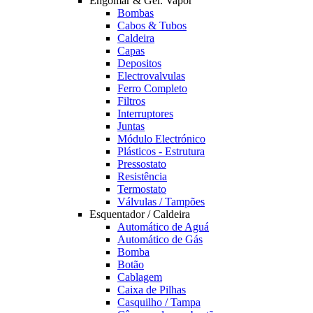
Engomar & Ger. Vapor
Bombas
Cabos & Tubos
Caldeira
Capas
Depositos
Electrovalvulas
Ferro Completo
Filtros
Interruptores
Juntas
Módulo Electrónico
Plásticos - Estrutura
Pressostato
Resistência
Termostato
Válvulas / Tampões
Esquentador / Caldeira
Automático de Aguá
Automático de Gás
Bomba
Botão
Cablagem
Caixa de Pilhas
Casquilho / Tampa