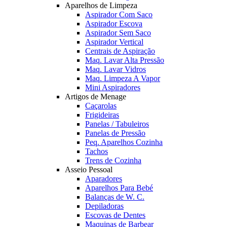
Aparelhos de Limpeza
Aspirador Com Saco
Aspirador Escova
Aspirador Sem Saco
Aspirador Vertical
Centrais de Aspiração
Maq. Lavar Alta Pressão
Maq. Lavar Vidros
Maq. Limpeza A Vapor
Mini Aspiradores
Artigos de Menage
Caçarolas
Frigideiras
Panelas / Tabuleiros
Panelas de Pressão
Peq. Aparelhos Cozinha
Tachos
Trens de Cozinha
Asseio Pessoal
Aparadores
Aparelhos Para Bebé
Balanças de W. C.
Depiladoras
Escovas de Dentes
Maquinas de Barbear