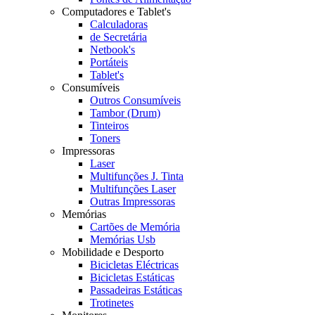
Computadores e Tablet's
Calculadoras
de Secretária
Netbook's
Portáteis
Tablet's
Consumíveis
Outros Consumíveis
Tambor (Drum)
Tinteiros
Toners
Impressoras
Laser
Multifunções J. Tinta
Multifunções Laser
Outras Impressoras
Memórias
Cartões de Memória
Memórias Usb
Mobilidade e Desporto
Bicicletas Eléctricas
Bicicletas Estáticas
Passadeiras Estáticas
Trotinetes