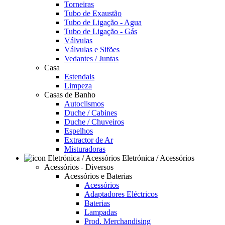
Torneiras
Tubo de Exaustão
Tubo de Ligação - Agua
Tubo de Ligação - Gás
Válvulas
Válvulas e Sifões
Vedantes / Juntas
Casa
Estendais
Limpeza
Casas de Banho
Autoclismos
Duche / Cabines
Duche / Chuveiros
Espelhos
Extractor de Ar
Misturadoras
Eletrónica / Acessórios
Acessórios - Diversos
Acessórios e Baterias
Acessórios
Adaptadores Eléctricos
Baterias
Lampadas
Prod. Merchandising