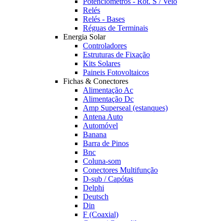
Potênciómetros - Rot. S / Veio
Relés
Relés - Bases
Réguas de Terminais
Energia Solar
Controladores
Estruturas de Fixação
Kits Solares
Paineis Fotovoltaicos
Fichas & Conectores
Alimentação Ac
Alimentação Dc
Amp Superseal (estanques)
Antena Auto
Automóvel
Banana
Barra de Pinos
Bnc
Coluna-som
Conectores Multifunção
D-sub / Capótas
Delphi
Deutsch
Din
F (Coaxial)