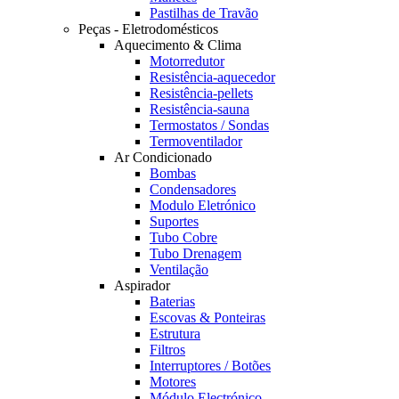
Pastilhas de Travão
Peças - Eletrodomésticos
Aquecimento & Clima
Motorredutor
Resistência-aquecedor
Resistência-pellets
Resistência-sauna
Termostatos / Sondas
Termoventilador
Ar Condicionado
Bombas
Condensadores
Modulo Eletrónico
Suportes
Tubo Cobre
Tubo Drenagem
Ventilação
Aspirador
Baterias
Escovas & Ponteiras
Estrutura
Filtros
Interruptores / Botões
Motores
Módulo Electrónico