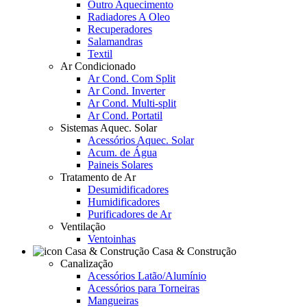
Outro Aquecimento
Radiadores A Oleo
Recuperadores
Salamandras
Textil
Ar Condicionado
Ar Cond. Com Split
Ar Cond. Inverter
Ar Cond. Multi-split
Ar Cond. Portatil
Sistemas Aquec. Solar
Acessórios Aquec. Solar
Acum. de Água
Paineis Solares
Tratamento de Ar
Desumidificadores
Humidificadores
Purificadores de Ar
Ventilação
Ventoinhas
Casa & Construção
Canalização
Acessórios Latão/Alumínio
Acessórios para Torneiras
Mangueiras