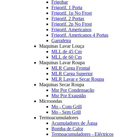
Frigobar
Frigorif. 1 Porta
Frigorif. 1p No Frost
Frigorif. 2 Portas
Frigorif. 2p No Frost
Frigorif. Americanos
Frigorif. Americanos 4 Portas
Garrafeira
Maquinas Lavar Louça
MLL de 45 Cm
MLL de 60 Cm
Maquinas Lavar Roupa
MLR Carga Frontal
MLR Carga Superior
MLR Lavar e Secar Roupa
Maquinas Secar Roupa
Msr Por Condensação
Msr Por Exaustão
Microondas
Mo - Com Grill
Mo - Sem Grill
Termoacumuladores
Acumuladores de Água
Bomba de Calor
Termoacumuladores - Eléctricos