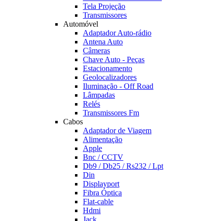
Tela Projeção
Transmissores
Automóvel
Adaptador Auto-rádio
Antena Auto
Câmeras
Chave Auto - Peças
Estacionamento
Geolocalizadores
Iluminação - Off Road
Lâmpadas
Relés
Transmissores Fm
Cabos
Adaptador de Viagem
Alimentação
Apple
Bnc / CCTV
Db9 / Db25 / Rs232 / Lpt
Din
Displayport
Fibra Óptica
Flat-cable
Hdmi
Jack