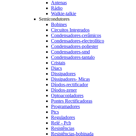
Antenas
Rádio
Walkie-talkie
Semicondutores
Bobines
Circuitos Integrados
Condensadores-cerâmicos
Condensadores-electrolítico
Condensadores-poliester
Condensadores-smd
Condensadores-tantalo
Cristais
Diacs
Dissipadores
Dissipadores- Micas
Díodos-rectificador
Díodos-zener
Optoacopladores
Pontes Rectificadoras
Programadores
Ptcs
Reguladores
Relé - Pcb
Resistências
Resistências-bobinada