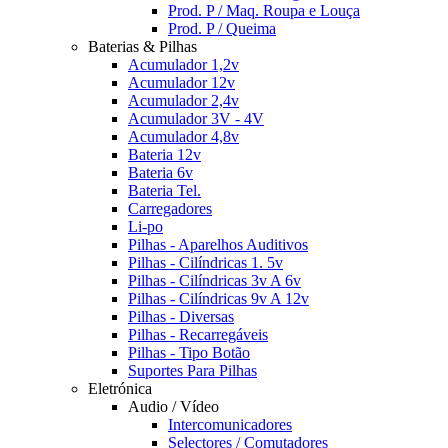
Prod. P / Maq. Roupa e Louça
Prod. P / Queima
Baterias & Pilhas
Acumulador 1,2v
Acumulador 12v
Acumulador 2,4v
Acumulador 3V - 4V
Acumulador 4,8v
Bateria 12v
Bateria 6v
Bateria Tel.
Carregadores
Li-po
Pilhas - Aparelhos Auditivos
Pilhas - Cilíndricas 1. 5v
Pilhas - Cilíndricas 3v A 6v
Pilhas - Cilíndricas 9v A 12v
Pilhas - Diversas
Pilhas - Recarregáveis
Pilhas - Tipo Botão
Suportes Para Pilhas
Eletrónica
Audio / Vídeo
Intercomunicadores
Selectores / Comutadores