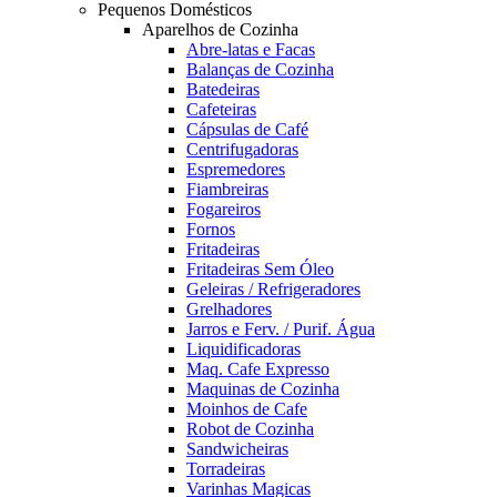
Pequenos Domésticos
Aparelhos de Cozinha
Abre-latas e Facas
Balanças de Cozinha
Batedeiras
Cafeteiras
Cápsulas de Café
Centrifugadoras
Espremedores
Fiambreiras
Fogareiros
Fornos
Fritadeiras
Fritadeiras Sem Óleo
Geleiras / Refrigeradores
Grelhadores
Jarros e Ferv. / Purif. Água
Liquidificadoras
Maq. Cafe Expresso
Maquinas de Cozinha
Moinhos de Cafe
Robot de Cozinha
Sandwicheiras
Torradeiras
Varinhas Magicas