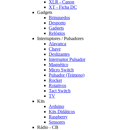
XLR - Canon
XT - Ficha DC
Gadgets
Brinquedos
Desporto
Gadgets
Relógios
Interruptores / Pulsadores
Alavanca
Chave
Deslizantes
Interruptor Pulsador
Magnético
Micro Switch
Pulsador (Teimoso)
Rocker
Rotativos
Tact Switch
TV
Kits
Arduino
Kits Didáticos
Raspberry
Sensores
Rádio - CB