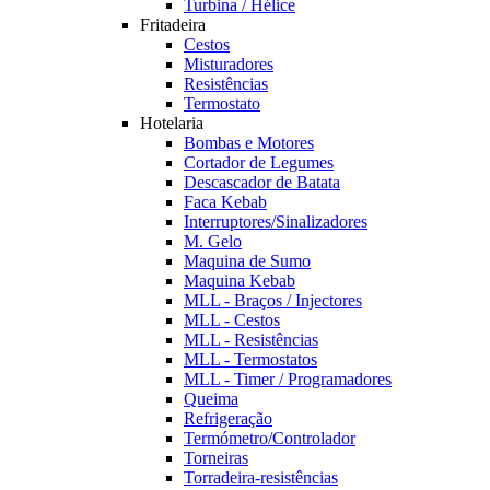
Turbina / Hélice
Fritadeira
Cestos
Misturadores
Resistências
Termostato
Hotelaria
Bombas e Motores
Cortador de Legumes
Descascador de Batata
Faca Kebab
Interruptores/Sinalizadores
M. Gelo
Maquina de Sumo
Maquina Kebab
MLL - Braços / Injectores
MLL - Cestos
MLL - Resistências
MLL - Termostatos
MLL - Timer / Programadores
Queima
Refrigeração
Termómetro/Controlador
Torneiras
Torradeira-resistências