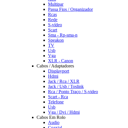
Multipar
Passa Fios / Organizador
Rcas
Rede
S-vídeo
Scart
Sma - Rp-sma-n
Speakon
TV
Usb
Vga
XLR - Canon
Cabos / Adaptadores
Displayport
Hdmi
Jack / Rca / XLR
Jack / Usb / Toslink
Rca / Ponto Traço / S-video
Scart - Rca
Telefone
Usb
Vga / Dvi / Hdmi
Cabos Em Rolo
Audio
Coaxial