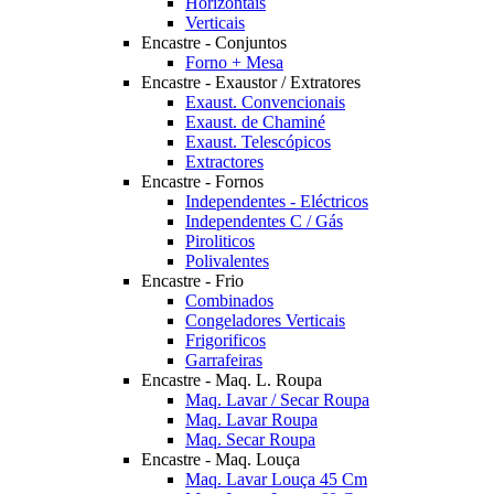
Horizontais
Verticais
Encastre - Conjuntos
Forno + Mesa
Encastre - Exaustor / Extratores
Exaust. Convencionais
Exaust. de Chaminé
Exaust. Telescópicos
Extractores
Encastre - Fornos
Independentes - Eléctricos
Independentes C / Gás
Piroliticos
Polivalentes
Encastre - Frio
Combinados
Congeladores Verticais
Frigorificos
Garrafeiras
Encastre - Maq. L. Roupa
Maq. Lavar / Secar Roupa
Maq. Lavar Roupa
Maq. Secar Roupa
Encastre - Maq. Louça
Maq. Lavar Louça 45 Cm