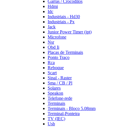
Garras / Crocodilos
Hdmi
Idc
Industriais - Hd30
Industriais - Px
Jack
Junior Power Timer (jpt)
Microfone
Nsr
Obd Ii
Placas de Terminais
Ponto Traço
Rca
Reboque
Scart
Sinal - Raster
Sma / CB / Pl
Solares
Speakon
Telefone-rede
Terminais
Terminais - Bloco 5.08mm
Terminal-Ponteira
TV (IEC)
Usb