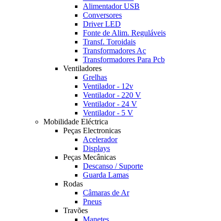
Alimentador USB
Conversores
Driver LED
Fonte de Alim. Reguláveis
Transf. Toroidais
Transformadores Ac
Transformadores Para Pcb
Ventiladores
Grelhas
Ventilador - 12v
Ventilador - 220 V
Ventilador - 24 V
Ventilador - 5 V
Mobilidade Eléctrica
Peças Electronicas
Acelerador
Displays
Peças Mecânicas
Descanso / Suporte
Guarda Lamas
Rodas
Câmaras de Ar
Pneus
Travões
Manetes