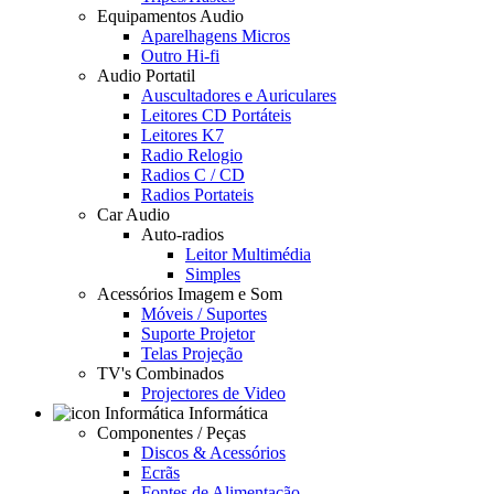
Equipamentos Audio
Aparelhagens Micros
Outro Hi-fi
Audio Portatil
Auscultadores e Auriculares
Leitores CD Portáteis
Leitores K7
Radio Relogio
Radios C / CD
Radios Portateis
Car Audio
Auto-radios
Leitor Multimédia
Simples
Acessórios Imagem e Som
Móveis / Suportes
Suporte Projetor
Telas Projeção
TV's Combinados
Projectores de Video
Informática
Componentes / Peças
Discos & Acessórios
Ecrãs
Fontes de Alimentação