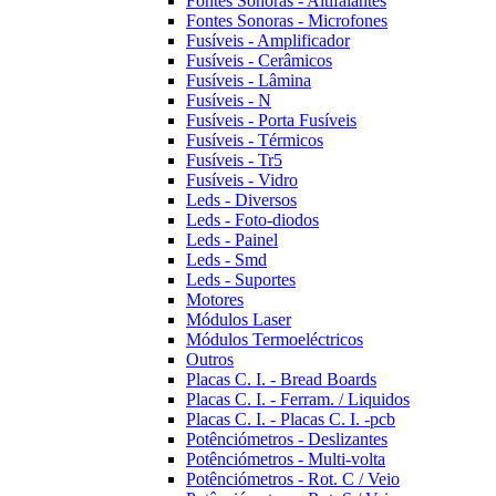
Fontes Sonoras - Altifalantes
Fontes Sonoras - Microfones
Fusíveis - Amplificador
Fusíveis - Cerâmicos
Fusíveis - Lâmina
Fusíveis - N
Fusíveis - Porta Fusíveis
Fusíveis - Térmicos
Fusíveis - Tr5
Fusíveis - Vidro
Leds - Diversos
Leds - Foto-diodos
Leds - Painel
Leds - Smd
Leds - Suportes
Motores
Módulos Laser
Módulos Termoeléctricos
Outros
Placas C. I. - Bread Boards
Placas C. I. - Ferram. / Liquidos
Placas C. I. - Placas C. I. -pcb
Potênciómetros - Deslizantes
Potênciómetros - Multi-volta
Potênciómetros - Rot. C / Veio