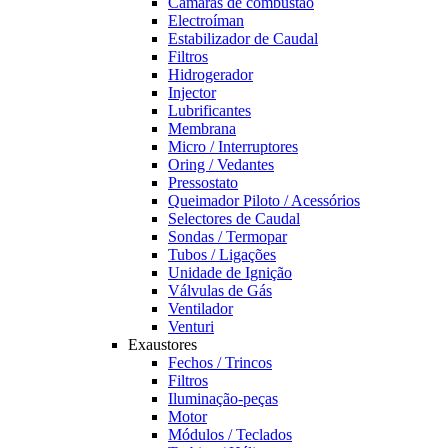
Câmaras de combustão
Electroíman
Estabilizador de Caudal
Filtros
Hidrogerador
Injector
Lubrificantes
Membrana
Micro / Interruptores
Oring / Vedantes
Pressostato
Queimador Piloto / Acessórios
Selectores de Caudal
Sondas / Termopar
Tubos / Ligações
Unidade de Ignição
Válvulas de Gás
Ventilador
Venturi
Exaustores
Fechos / Trincos
Filtros
Iluminação-peças
Motor
Módulos / Teclados