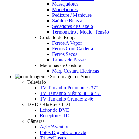
Massajadores
Modeladores
Pedicure / Manicure
Saúde e Beleza
Secadores de Cabelo
Termometro / Medid. Tensão
Cuidado de Roupa
Ferros A Vapor
Ferros Com Caldeira
Ferros Secos
Tábuas de Passar
Maquinas de Costura
Maq. Costura Electricas
Imagem e Som
Televisão
TV Tamanho Pequeno: ≤ 37"
TV Tamanho Médio: 38" a 45"
TV Tamanho Grande: ≥ 46"
DVD / BluRay / TDT
Leitor de DVD
Receptores TDT
Câmaras
Ação/Aventura
Fotos Digital Compacta
Tripés/Hastes