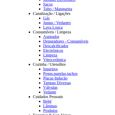
Sacos
Tubo / Mangueira
Canalização / Ligações
Gás
Juntas / Vedantes
Lava Louça
Consumíveis / Limpeza
Aspirador
Depuradores - Consumíveis
Descalcificador
Electrónicos
Limpeza
Vitrocerâmica
Cozinha / Utensílios
Isqueiros
Pegas-panelas-tachos
Placas Indução
Tampas Diversas
Válvulas
Vedante
Cuidados Pessoais
Bebé
Lâminas
Produtos