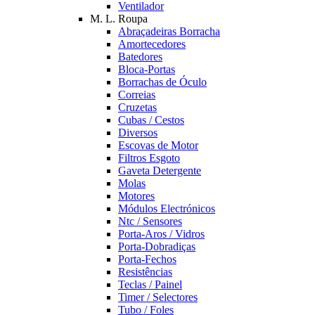
Ventilador
M. L. Roupa
Abraçadeiras Borracha
Amortecedores
Batedores
Bloca-Portas
Borrachas de Óculo
Correias
Cruzetas
Cubas / Cestos
Diversos
Escovas de Motor
Filtros Esgoto
Gaveta Detergente
Molas
Motores
Módulos Electrónicos
Ntc / Sensores
Porta-Aros / Vidros
Porta-Dobradiças
Porta-Fechos
Resistências
Teclas / Painel
Timer / Selectores
Tubo / Foles