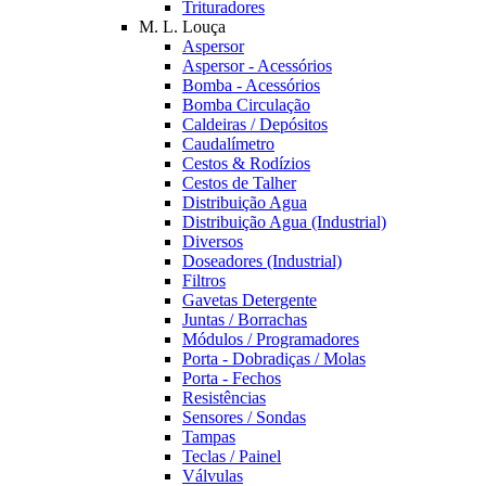
Trituradores
M. L. Louça
Aspersor
Aspersor - Acessórios
Bomba - Acessórios
Bomba Circulação
Caldeiras / Depósitos
Caudalímetro
Cestos & Rodízios
Cestos de Talher
Distribuição Agua
Distribuição Agua (Industrial)
Diversos
Doseadores (Industrial)
Filtros
Gavetas Detergente
Juntas / Borrachas
Módulos / Programadores
Porta - Dobradiças / Molas
Porta - Fechos
Resistências
Sensores / Sondas
Tampas
Teclas / Painel
Válvulas