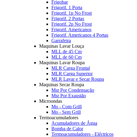
Frigobar
Frigorif. 1 Porta
Frigorif. 1p No Frost
Frigorif. 2 Portas
Frigorif. 2p No Frost
Frigorif. Americanos
Frigorif. Americanos 4 Portas
Garrafeira
Maquinas Lavar Louça
MLL de 45 Cm
MLL de 60 Cm
Maquinas Lavar Roupa
MLR Carga Frontal
MLR Carga Superior
MLR Lavar e Secar Roupa
Maquinas Secar Roupa
Msr Por Condensação
Msr Por Exaustão
Microondas
Mo - Com Grill
Mo - Sem Grill
Termoacumuladores
Acumuladores de Água
Bomba de Calor
Termoacumuladores - Eléctricos