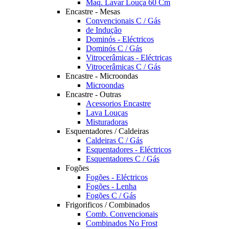
Maq. Lavar Louça 60 Cm
Encastre - Mesas
Convencionais C / Gás
de Indução
Dominós - Eléctricos
Dominós C / Gás
Vitrocerâmicas - Eléctricas
Vitrocerâmicas C / Gás
Encastre - Microondas
Microondas
Encastre - Outras
Acessorios Encastre
Lava Louças
Misturadoras
Esquentadores / Caldeiras
Caldeiras C / Gás
Esquentadores - Eléctricos
Esquentadores C / Gás
Fogões
Fogões - Eléctricos
Fogões - Lenha
Fogões C / Gás
Frigorificos / Combinados
Comb. Convencionais
Combinados No Frost