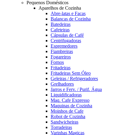
Pequenos Domésticos
Aparelhos de Cozinha
Abre-latas e Facas
Balanças de Cozinha
Batedeiras
Cafeteiras
Cápsulas de Café
Centrifugadoras
Espremedores
Fiambreiras
Fogareiros
Fornos
Fritadeiras
Fritadeiras Sem Óleo
Geleiras / Refrigeradores
Grelhadores
Jarros e Ferv. / Purif. Água
Liquidificadoras
Maq. Cafe Expresso
Maquinas de Cozinha
Moinhos de Cafe
Robot de Cozinha
Sandwicheiras
Torradeiras
Varinhas Magicas