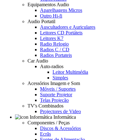
Equipamentos Audio
Aparelhagens Micros
Outro Hi-fi
Audio Portatil
Auscultadores e Auriculares
Leitores CD Portáteis
Leitores K7
Radio Relogio
Radios C / CD
Radios Portateis
Car Audio
Auto-radios
Leitor Multimédia
Simples
Acessórios Imagem e Som
Móveis / Suportes
Suporte Projetor
Telas Projeção
TV's Combinados
Projectores de Video
Informática
Componentes / Peças
Discos & Acessórios
Ecrãs
Fontes de Alimentação