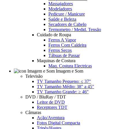
Massajadores
Modeladores
Pedicure / Manicure
Saúde e Beleza
Secadores de Cabelo
Termometro / Medid. Tensão
Cuidado de Roupa
Ferros A Vapor
Ferros Com Caldeira
Ferros Secos
Tábuas de Passar
Maquinas de Costura
Maq. Costura Electricas
Imagem e Som
Televisão
TV Tamanho Pequeno: ≤ 37"
TV Tamanho Médio: 38" a 45"
TV Tamanho Grande: ≥ 46"
DVD / BluRay / TDT
Leitor de DVD
Receptores TDT
Câmaras
Ação/Aventura
Fotos Digital Compacta
Tripés/Hastes