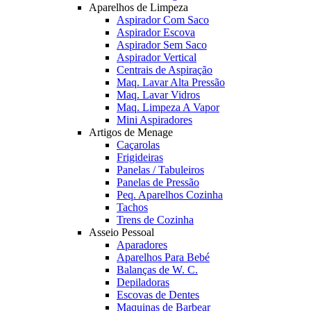
Aparelhos de Limpeza
Aspirador Com Saco
Aspirador Escova
Aspirador Sem Saco
Aspirador Vertical
Centrais de Aspiração
Maq. Lavar Alta Pressão
Maq. Lavar Vidros
Maq. Limpeza A Vapor
Mini Aspiradores
Artigos de Menage
Caçarolas
Frigideiras
Panelas / Tabuleiros
Panelas de Pressão
Peq. Aparelhos Cozinha
Tachos
Trens de Cozinha
Asseio Pessoal
Aparadores
Aparelhos Para Bebé
Balanças de W. C.
Depiladoras
Escovas de Dentes
Maquinas de Barbear