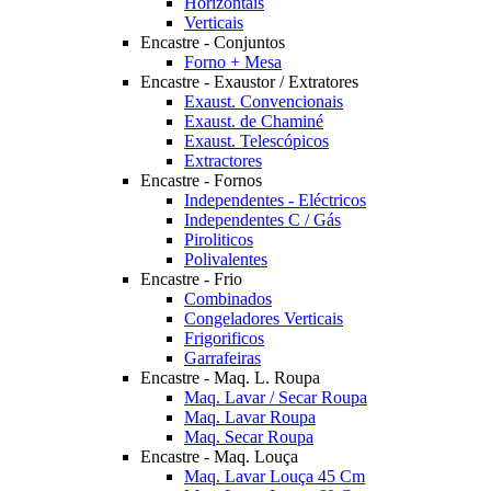
Horizontais
Verticais
Encastre - Conjuntos
Forno + Mesa
Encastre - Exaustor / Extratores
Exaust. Convencionais
Exaust. de Chaminé
Exaust. Telescópicos
Extractores
Encastre - Fornos
Independentes - Eléctricos
Independentes C / Gás
Piroliticos
Polivalentes
Encastre - Frio
Combinados
Congeladores Verticais
Frigorificos
Garrafeiras
Encastre - Maq. L. Roupa
Maq. Lavar / Secar Roupa
Maq. Lavar Roupa
Maq. Secar Roupa
Encastre - Maq. Louça
Maq. Lavar Louça 45 Cm